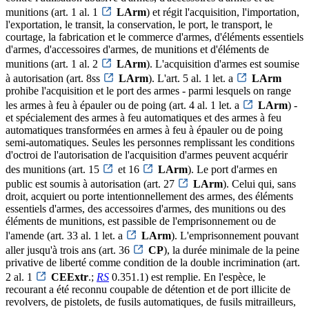
munitions (art. 1 al. 1
LArm
) et régit l'acquisition, l'importation,
l'exportation, le transit, la conservation, le port, le transport, le
courtage, la fabrication et le commerce d'armes, d'éléments essentiels
d'armes, d'accessoires d'armes, de munitions et d'éléments de
munitions (art. 1 al. 2
LArm
). L'acquisition d'armes est soumise
à autorisation (art. 8ss
LArm
). L'art. 5 al. 1 let. a
LArm
prohibe l'acquisition et le port des armes - parmi lesquels on range
les armes à feu à épauler ou de poing (art. 4 al. 1 let. a
LArm
) -
et spécialement des armes à feu automatiques et des armes à feu
automatiques transformées en armes à feu à épauler ou de poing
semi-automatiques. Seules les personnes remplissant les conditions
d'octroi de l'autorisation de l'acquisition d'armes peuvent acquérir
des munitions (art. 15
et 16
LArm
). Le port d'armes en
public est soumis à autorisation (art. 27
LArm
). Celui qui, sans
droit, acquiert ou porte intentionnellement des armes, des éléments
essentiels d'armes, des accessoires d'armes, des munitions ou des
éléments de munitions, est passible de l'emprisonnement ou de
l'amende (art. 33 al. 1 let. a
LArm
). L'emprisonnement pouvant
aller jusqu'à trois ans (art. 36
CP
), la durée minimale de la peine
privative de liberté comme condition de la double incrimination (art.
2 al. 1
CEExtr
.;
RS
0.351.1) est remplie. En l'espèce, le
recourant a été reconnu coupable de détention et de port illicite de
revolvers, de pistolets, de fusils automatiques, de fusils mitrailleurs,