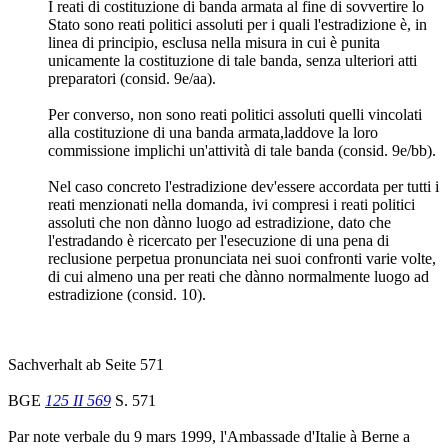
I reati di costituzione di banda armata al fine di sovvertire lo
Stato sono reati politici assoluti per i quali l'estradizione è, in
linea di principio, esclusa nella misura in cui è punita
unicamente la costituzione di tale banda, senza ulteriori atti
preparatori (consid. 9e/aa).
Per converso, non sono reati politici assoluti quelli vincolati
alla costituzione di una banda armata,laddove la loro
commissione implichi un'attività di tale banda (consid. 9e/bb).
Nel caso concreto l'estradizione dev'essere accordata per tutti i
reati menzionati nella domanda, ivi compresi i reati politici
assoluti che non dànno luogo ad estradizione, dato che
l'estradando è ricercato per l'esecuzione di una pena di
reclusione perpetua pronunciata nei suoi confronti varie volte,
di cui almeno una per reati che dànno normalmente luogo ad
estradizione (consid. 10).
Sachverhalt ab Seite 571
BGE
125 II 569
S. 571
Par note verbale du 9 mars 1999, l'Ambassade d'Italie à Berne a