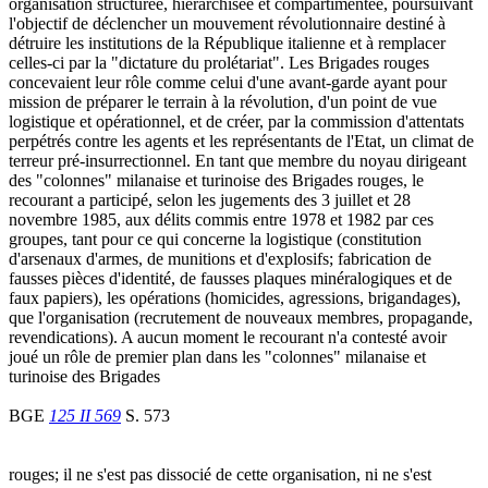
organisation structurée, hiérarchisée et compartimentée, poursuivant
l'objectif de déclencher un mouvement révolutionnaire destiné à
détruire les institutions de la République italienne et à remplacer
celles-ci par la "dictature du prolétariat". Les Brigades rouges
concevaient leur rôle comme celui d'une avant-garde ayant pour
mission de préparer le terrain à la révolution, d'un point de vue
logistique et opérationnel, et de créer, par la commission d'attentats
perpétrés contre les agents et les représentants de l'Etat, un climat de
terreur pré-insurrectionnel. En tant que membre du noyau dirigeant
des "colonnes" milanaise et turinoise des Brigades rouges, le
recourant a participé, selon les jugements des 3 juillet et 28
novembre 1985, aux délits commis entre 1978 et 1982 par ces
groupes, tant pour ce qui concerne la logistique (constitution
d'arsenaux d'armes, de munitions et d'explosifs; fabrication de
fausses pièces d'identité, de fausses plaques minéralogiques et de
faux papiers), les opérations (homicides, agressions, brigandages),
que l'organisation (recrutement de nouveaux membres, propagande,
revendications). A aucun moment le recourant n'a contesté avoir
joué un rôle de premier plan dans les "colonnes" milanaise et
turinoise des Brigades
BGE
125 II 569
S. 573
rouges; il ne s'est pas dissocié de cette organisation, ni ne s'est