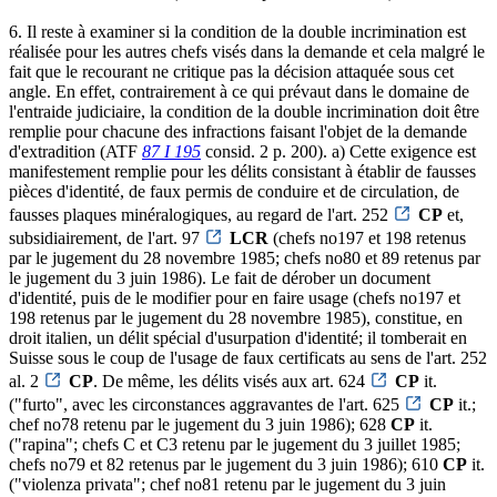
6. Il reste à examiner si la condition de la double incrimination est
réalisée pour les autres chefs visés dans la demande et cela malgré le
fait que le recourant ne critique pas la décision attaquée sous cet
angle. En effet, contrairement à ce qui prévaut dans le domaine de
l'entraide judiciaire, la condition de la double incrimination doit être
remplie pour chacune des infractions faisant l'objet de la demande
d'extradition (ATF
87 I 195
consid. 2 p. 200). a) Cette exigence est
manifestement remplie pour les délits consistant à établir de fausses
pièces d'identité, de faux permis de conduire et de circulation, de
fausses plaques minéralogiques, au regard de l'art. 252
CP
et,
subsidiairement, de l'art. 97
LCR
(chefs no197 et 198 retenus
par le jugement du 28 novembre 1985; chefs no80 et 89 retenus par
le jugement du 3 juin 1986). Le fait de dérober un document
d'identité, puis de le modifier pour en faire usage (chefs no197 et
198 retenus par le jugement du 28 novembre 1985), constitue, en
droit italien, un délit spécial d'usurpation d'identité; il tomberait en
Suisse sous le coup de l'usage de faux certificats au sens de l'art. 252
al. 2
CP
. De même, les délits visés aux art. 624
CP
it.
("furto", avec les circonstances aggravantes de l'art. 625
CP
it.;
chef no78 retenu par le jugement du 3 juin 1986); 628
CP
it.
("rapina"; chefs C et C3 retenu par le jugement du 3 juillet 1985;
chefs no79 et 82 retenus par le jugement du 3 juin 1986); 610
CP
it.
("violenza privata"; chef no81 retenu par le jugement du 3 juin