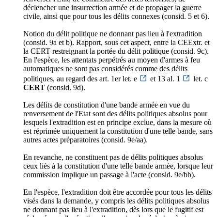
déclencher une insurrection armée et de propager la guerre
civile, ainsi que pour tous les délits connexes (consid. 5 et 6).
Notion du délit politique ne donnant pas lieu à l'extradition
(consid. 9a et b). Rapport, sous cet aspect, entre la CEExtr. et
la CERT restreignant la portée du délit politique (consid. 9c).
En l'espèce, les attentats perpétrés au moyen d'armes à feu
automatiques ne sont pas considérés comme des délits
politiques, au regard des art. 1er let. e
et 13 al. 1
let. c
CERT
(consid. 9d).
Les délits de constitution d'une bande armée en vue du
renversement de l'Etat sont des délits politiques absolus pour
lesquels l'extradition est en principe exclue, dans la mesure où
est réprimée uniquement la constitution d'une telle bande, sans
autres actes préparatoires (consid. 9e/aa).
En revanche, ne constituent pas de délits politiques absolus
ceux liés à la constitution d'une telle bande armée, lorsque leur
commission implique un passage à l'acte (consid. 9e/bb).
En l'espèce, l'extradition doit être accordée pour tous les délits
visés dans la demande, y compris les délits politiques absolus
ne donnant pas lieu à l'extradition, dès lors que le fugitif est