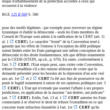
risque d'affaiblissement de la protection accordée à ceux qui
recourent à la violence
BGE
125 II 569
S. 580
pour des motifs légitimes - par exemple pour renverser un régime
tyrannique et établir la démocratie - seuls les Etats membres du
Conseil de l'Europe sont admis à la ratification de la CERT (art. 11
al. 1
CERT
). Le caractère "fermé" de la Convention tend à
garantir que les effets de l'entorse à l'exception du délit politique
soient limités entre les Etats partageant une même conception de la
démocratie et des droits fondamentaux, tels que définis notamment
par la CEDH (STEIN, op.cit., p. 670). En outre, conformément à
l'art. 5
CERT
, l'Etat requis peut, sans violer cette Convention,
refuser l'extradition s'il a des raisons sérieuses de croire que la
demande présentée pour les besoins de la répression d'un acte visé
aux art. 1er
et 2
CERT
l'a été aux fins de poursuivre ou de
punir le fugitif notamment à raison de ses opinions politiques (art. 5
CERT
). L'Etat qui n'extrade pas soumet l'affaire à ses propres
juridictions, en application de la maxime "aut dedere, aut judicare"
(art. 7
CERT
). Enfin, l'art. 13 al. 1
CERT
autorise les Etats
contractants à se réserver le droit de refuser l'extradition en ce qui
concerne toute infraction énumérée à l'art. 1er
CERT
qu'ils