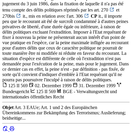
jugement du 3 juin 1986, dans la fixation de laquelle il n'a pas été
tenu compte des délits politiques réprimés par les art. 270
et
270bis
it., mis en relation avec l'art. 306
CP
it., il importe
peu que le recourant ait été de surcroît condammné à d'autres peines
privatives de liberté, d'une durée égale ou inférieure, à raison de
délits politiques excluant l'extradition. Imposer à l'Etat requérant de
fixer à nouveau la peine ne présenterait aucun intérêt d'un point de
vue pratique en l'espèce, car la peine maximale infligée au recourant
pour d'autres délits que ceux de caractère politique ne pourrait de
toute manière être ni modifiée ni réduite en faveur du recourant. La
situation d'espèce est différente de celle où l'extradition n'est pas
demandée pour l'exécution de la peine, mais pour le jugement. Dans
ce dernier cas en effet, la peine n'est - par définition - pas fixée, de
sorte qu'il convient d'indiquer d'emblée à l'Etat requérant qu'il ne
pourra pas poursuivre l'inculpé à raison de délits politiques.
125 II 569
02. Dezember 1999
31. Dezember 1999
Bundesgericht
125 II 569
BGE - Verwaltungsrecht und
internationales öffentliches Recht
Objet
Art. 3 EAUe; Art. 1 und 2 des Europäischen
Übereinkommens zur Bekämpfung des Terrorismus; Auslieferung;
beidseitige...