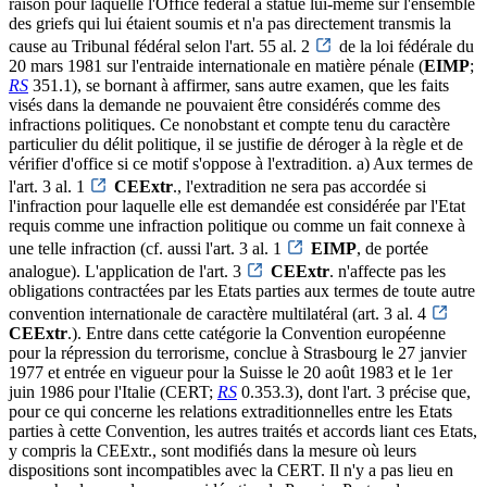
raison pour laquelle l'Office fédéral a statué lui-même sur l'ensemble
des griefs qui lui étaient soumis et n'a pas directement transmis la
cause au Tribunal fédéral selon l'art. 55 al. 2
de la loi fédérale du
20 mars 1981 sur l'entraide internationale en matière pénale (
EIMP
;
RS
351.1), se bornant à affirmer, sans autre examen, que les faits
visés dans la demande ne pouvaient être considérés comme des
infractions politiques. Ce nonobstant et compte tenu du caractère
particulier du délit politique, il se justifie de déroger à la règle et de
vérifier d'office si ce motif s'oppose à l'extradition. a) Aux termes de
l'art. 3 al. 1
CEExtr
., l'extradition ne sera pas accordée si
l'infraction pour laquelle elle est demandée est considérée par l'Etat
requis comme une infraction politique ou comme un fait connexe à
une telle infraction (cf. aussi l'art. 3 al. 1
EIMP
, de portée
analogue). L'application de l'art. 3
CEExtr
. n'affecte pas les
obligations contractées par les Etats parties aux termes de toute autre
convention internationale de caractère multilatéral (art. 3 al. 4
CEExtr
.). Entre dans cette catégorie la Convention européenne
pour la répression du terrorisme, conclue à Strasbourg le 27 janvier
1977 et entrée en vigueur pour la Suisse le 20 août 1983 et le 1er
juin 1986 pour l'Italie (CERT;
RS
0.353.3), dont l'art. 3 précise que,
pour ce qui concerne les relations extraditionnelles entre les Etats
parties à cette Convention, les autres traités et accords liant ces Etats,
y compris la CEExtr., sont modifiés dans la mesure où leurs
dispositions sont incompatibles avec la CERT. Il n'y a pas lieu en