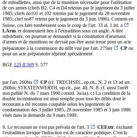
de mitraillettes, ainsi que de la munition nécessaire pour l'utilisation
de ces armes (chefs B2, C4 et D4 retenus par le jugement du 3 juillet
1985; chefs no101 et 102 retenus par le jugement du 28 novembre
1985; chef no87 retenu par le jugement du 3 juin 1986). Commis en
Suisse, ces faits tomberaient sous le coup de l'art. 33 al. 1 let. a
LArm
. et donneraient lieu à l'extradition sous cet angle. A titre
subsidiaire, on pourrait se demander si la constitution d'arsenaux
d'armes et de munitions ne devrait pas être aussi tenue pour un acte
préparatoire à la commission du délit visé par l'art. 275ter
CP
ou
pour un acte préparatoire réprimé spécialement
BGE
125 II 569
S. 577
par l'art. 260bis
CP
(cf. TRECHSEL, op.cit., N. 2 et 13 ad art.
260bis; STRATENWERTH, op.cit., par. 40, N. 8; cf. aussi l'arrêt
non publié N. du 7 mars 1990 consid. 3a/aa). c) La condition de la
double incrimination est ainsi remplie pour tous les délits dont le
recourant a été reconnu coupable selon les jugements de
condamnation des 3 juillet 1985, 28 novembre 1985 et 3 juin 1986
visés dans la demande du 9 mars 1999.
9. Le recourant ne s'est pas prévalu de l'art. 3
CEExtr
. excluant
l'extradition lorsque l'infraction est de caractère politique. C'est la