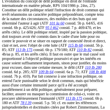
L'évolution du concept de délit politique en droit de l'entraide
internationale en matière pénale, RPS 104/1986 p. 24ss, 27).
Constitue un délit politique relatif l'infraction de droit commun qui
revêt néanmoins un caractère politique prépondérant, compte tenu
de la nature des circonstances, des mobiles et des buts qui ont
déterminé l'auteur à agir (ATF
101 Ia 60
consid. 5b p. 64/65, 416
consid. 6b p. 425/426; ATF
95 I 462
consid. 7 p. 469/470, et les
arrêts cités). Le délit politique relatif, inspiré par la passion politique,
doit toujours avoir été commis dans le cadre d'une lutte pour ou
contre le pouvoir et se situer en rapport de connexité étroit et direct,
clair et net, avec l'objet de cette lutte (ATF
115 Ib 68
consid. 5b p.
85; ATF
113 Ib 175
consid. 6b p. 179/180; ATF
110 Ib 82
consid.
4b/aa p. 85, et les arrêts cités). Il faut en outre que le mal causé soit
proportionné à l'objectif politique poursuivi et que les intérêts en
cause soient suffisamment importants, sinon pour justifier, du moins
pour excuser, dans une certaine mesure, le délit (ATF
110 Ib 280
consid. 6d p. 285; ATF
109 Ib 64
consid. 6a p. 71; ATF
108 Ib 408
consid. 7b p. 410). Par fait connexe à une infraction politique, on
entend l'acte punissable selon le droit commun, mais qui bénéficie
aussi d'une certaine immunité parce qu'il a été accompli
parallèlement à un délit politique, généralement pour préparer,
faciliter, assurer ou masquer la commission de celui-ci, voire en
procurer ultérieurement l'immunité (ATF
113 Ib 175
consid. 6b p.
180 et ATF
78 I 39
consid. 5 p. 50; cf. en outre les références
jurisprudentielles et doctrinales citées par Robert Zimmermann, La