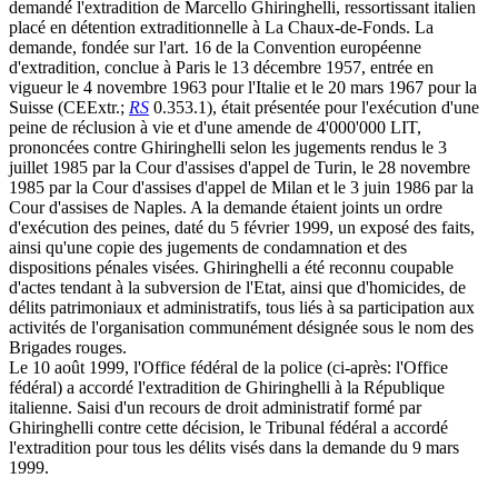
demandé l'extradition de Marcello Ghiringhelli, ressortissant italien
placé en détention extraditionnelle à La Chaux-de-Fonds. La
demande, fondée sur l'art. 16 de la Convention européenne
d'extradition, conclue à Paris le 13 décembre 1957, entrée en
vigueur le 4 novembre 1963 pour l'Italie et le 20 mars 1967 pour la
Suisse (CEExtr.;
RS
0.353.1), était présentée pour l'exécution d'une
peine de réclusion à vie et d'une amende de 4'000'000 LIT,
prononcées contre Ghiringhelli selon les jugements rendus le 3
juillet 1985 par la Cour d'assises d'appel de Turin, le 28 novembre
1985 par la Cour d'assises d'appel de Milan et le 3 juin 1986 par la
Cour d'assises de Naples. A la demande étaient joints un ordre
d'exécution des peines, daté du 5 février 1999, un exposé des faits,
ainsi qu'une copie des jugements de condamnation et des
dispositions pénales visées. Ghiringhelli a été reconnu coupable
d'actes tendant à la subversion de l'Etat, ainsi que d'homicides, de
délits patrimoniaux et administratifs, tous liés à sa participation aux
activités de l'organisation communément désignée sous le nom des
Brigades rouges.
Le 10 août 1999, l'Office fédéral de la police (ci-après: l'Office
fédéral) a accordé l'extradition de Ghiringhelli à la République
italienne. Saisi d'un recours de droit administratif formé par
Ghiringhelli contre cette décision, le Tribunal fédéral a accordé
l'extradition pour tous les délits visés dans la demande du 9 mars
1999.