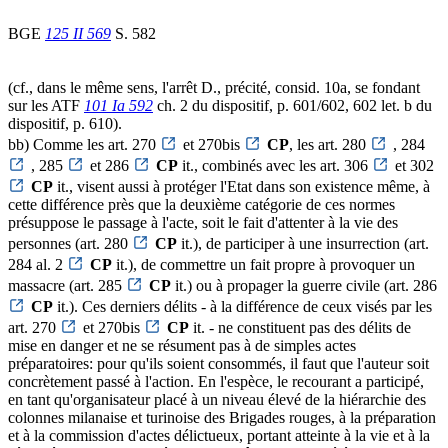
BGE
125 II 569
S. 582
(cf., dans le même sens, l'arrêt D., précité, consid. 10a, se fondant
sur les ATF
101 Ia 592
ch. 2 du dispositif, p. 601/602, 602 let. b du
dispositif, p. 610).
bb) Comme les art. 270
et 270bis
CP
, les art. 280
, 284
, 285
et 286
CP
it., combinés avec les art. 306
et 302
CP
it., visent aussi à protéger l'Etat dans son existence même, à
cette différence près que la deuxième catégorie de ces normes
présuppose le passage à l'acte, soit le fait d'attenter à la vie des
personnes (art. 280
CP
it.), de participer à une insurrection (art.
284 al. 2
CP
it.), de commettre un fait propre à provoquer un
massacre (art. 285
CP
it.) ou à propager la guerre civile (art. 286
CP
it.). Ces derniers délits - à la différence de ceux visés par les
art. 270
et 270bis
CP
it. - ne constituent pas des délits de
mise en danger et ne se résument pas à de simples actes
préparatoires: pour qu'ils soient consommés, il faut que l'auteur soit
concrètement passé à l'action. En l'espèce, le recourant a participé,
en tant qu'organisateur placé à un niveau élevé de la hiérarchie des
colonnes milanaise et turinoise des Brigades rouges, à la préparation
et à la commission d'actes délictueux, portant atteinte à la vie et à la