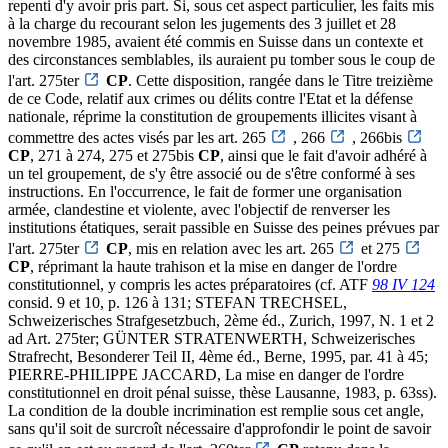
repenti d'y avoir pris part. Si, sous cet aspect particulier, les faits mis
à la charge du recourant selon les jugements des 3 juillet et 28
novembre 1985, avaient été commis en Suisse dans un contexte et
des circonstances semblables, ils auraient pu tomber sous le coup de
l'art. 275ter
CP
. Cette disposition, rangée dans le Titre treizième
de ce Code, relatif aux crimes ou délits contre l'Etat et la défense
nationale, réprime la constitution de groupements illicites visant à
commettre des actes visés par les art. 265
, 266
, 266bis
CP
, 271 à 274, 275 et 275bis
CP
, ainsi que le fait d'avoir adhéré à
un tel groupement, de s'y être associé ou de s'être conformé à ses
instructions. En l'occurrence, le fait de former une organisation
armée, clandestine et violente, avec l'objectif de renverser les
institutions étatiques, serait passible en Suisse des peines prévues par
l'art. 275ter
CP
, mis en relation avec les art. 265
et 275
CP
, réprimant la haute trahison et la mise en danger de l'ordre
constitutionnel, y compris les actes préparatoires (cf. ATF
98 IV 124
consid. 9 et 10, p. 126 à 131; STEFAN TRECHSEL,
Schweizerisches Strafgesetzbuch, 2ème éd., Zurich, 1997, N. 1 et 2
ad Art. 275ter; GÜNTER STRATENWERTH, Schweizerisches
Strafrecht, Besonderer Teil II, 4ème éd., Berne, 1995, par. 41 à 45;
PIERRE-PHILIPPE JACCARD, La mise en danger de l'ordre
constitutionnel en droit pénal suisse, thèse Lausanne, 1983, p. 63ss).
La condition de la double incrimination est remplie sous cet angle,
sans qu'il soit de surcroît nécessaire d'approfondir le point de savoir