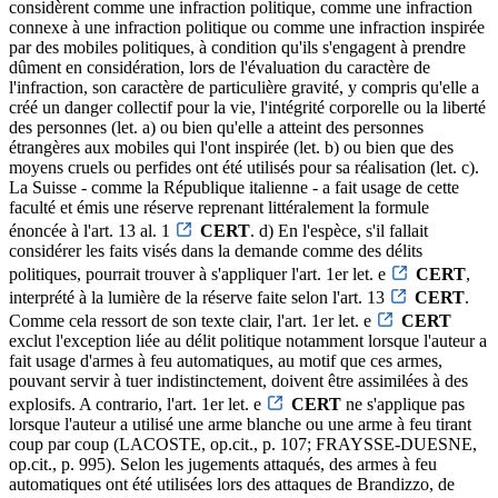
considèrent comme une infraction politique, comme une infraction
connexe à une infraction politique ou comme une infraction inspirée
par des mobiles politiques, à condition qu'ils s'engagent à prendre
dûment en considération, lors de l'évaluation du caractère de
l'infraction, son caractère de particulière gravité, y compris qu'elle a
créé un danger collectif pour la vie, l'intégrité corporelle ou la liberté
des personnes (let. a) ou bien qu'elle a atteint des personnes
étrangères aux mobiles qui l'ont inspirée (let. b) ou bien que des
moyens cruels ou perfides ont été utilisés pour sa réalisation (let. c).
La Suisse - comme la République italienne - a fait usage de cette
faculté et émis une réserve reprenant littéralement la formule
énoncée à l'art. 13 al. 1
CERT
. d) En l'espèce, s'il fallait
considérer les faits visés dans la demande comme des délits
politiques, pourrait trouver à s'appliquer l'art. 1er let. e
CERT
,
interprété à la lumière de la réserve faite selon l'art. 13
CERT
.
Comme cela ressort de son texte clair, l'art. 1er let. e
CERT
exclut l'exception liée au délit politique notamment lorsque l'auteur a
fait usage d'armes à feu automatiques, au motif que ces armes,
pouvant servir à tuer indistinctement, doivent être assimilées à des
explosifs. A contrario, l'art. 1er let. e
CERT
ne s'applique pas
lorsque l'auteur a utilisé une arme blanche ou une arme à feu tirant
coup par coup (LACOSTE, op.cit., p. 107; FRAYSSE-DUESNE,
op.cit., p. 995). Selon les jugements attaqués, des armes à feu
automatiques ont été utilisées lors des attaques de Brandizzo, de