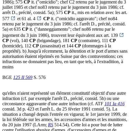
1986); 575
CP
it. ("omicidio"; chef C2 retenu par le jugement du 3
juillet 1985 et chef no83 retenu par le jugement du 3 juin 1986; cf.
arrêt D., précité, consid. 5a); 575
CP
it., mis en relation avec les art.
577
et 61 al. 4
CP
it. ("omicidio aggravato"; chef no84
retenu par le jugement du 3 juin 1986; cf. l'arrêt D., précité, consid.
5a) et 635
CP
it. ("danneggiamento"; chef no86 retenu par le
jugement du 3 juin 1986), trouvent leur équivalent aux art. 139
CP
(vol), 140
CP
(brigandage), 181
CP
(contrainte), 111
CP
(homicide), 112
CP
(assassinat) et 144
CP
(dommages à la
propriété). b) Jusqu'à récemment, la détention et le port d'armes sans
autorisation étaient réprimés en Suisse par des contraventions; ces
infractions ne donnaient pas lieu, en tant que tels, à l'extradition, à
moins
BGE
125 II 569
S. 576
qu'elles n'aient représenté un élément constitutif objectif d'une autre
infraction (cf. par exemple l'arrêt D., précité, consid. 5b) ou une
circonstance aggravante d'une autre infraction (cf. ATF
101 Ia 416
consid. 3d p. 423 et l'arrêt L. du 25 février 1991 consid. 5). La
situation a changé depuis l'entrée en vigueur, le 1er janvier 1999, de
la loi fédérale sur les armes, les accessoires d'armes et les munitions,
du 20 juin 1997 (LArm;
RS
514.54). Cette loi a pour but de lutter
contre l'utilisation abusive d'armes, d'accessoires d'armes et de