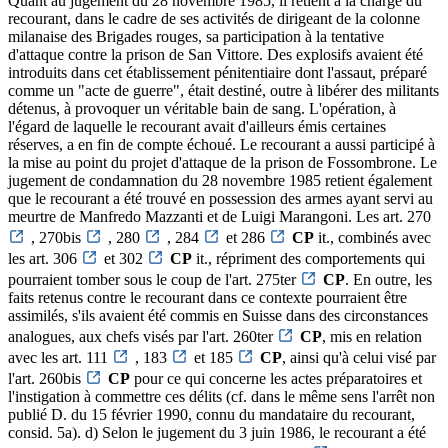
Quant au jugement du 28 novembre 1985, il retient à la charge du
recourant, dans le cadre de ses activités de dirigeant de la colonne
milanaise des Brigades rouges, sa participation à la tentative
d'attaque contre la prison de San Vittore. Des explosifs avaient été
introduits dans cet établissement pénitentiaire dont l'assaut, préparé
comme un "acte de guerre", était destiné, outre à libérer des militants
détenus, à provoquer un véritable bain de sang. L'opération, à
l'égard de laquelle le recourant avait d'ailleurs émis certaines
réserves, a en fin de compte échoué. Le recourant a aussi participé à
la mise au point du projet d'attaque de la prison de Fossombrone. Le
jugement de condamnation du 28 novembre 1985 retient également
que le recourant a été trouvé en possession des armes ayant servi au
meurtre de Manfredo Mazzanti et de Luigi Marangoni. Les art. 270
, 270bis
, 280
, 284
et 286
CP
it., combinés avec
les art. 306
et 302
CP
it., répriment des comportements qui
pourraient tomber sous le coup de l'art. 275ter
CP
. En outre, les
faits retenus contre le recourant dans ce contexte pourraient être
assimilés, s'ils avaient été commis en Suisse dans des circonstances
analogues, aux chefs visés par l'art. 260ter
CP
, mis en relation
avec les art. 111
, 183
et 185
CP
, ainsi qu'à celui visé par
l'art. 260bis
CP
pour ce qui concerne les actes préparatoires et
l'instigation à commettre ces délits (cf. dans le même sens l'arrêt non
publié D. du 15 février 1990, connu du mandataire du recourant,
consid. 5a). d) Selon le jugement du 3 juin 1986, le recourant a été