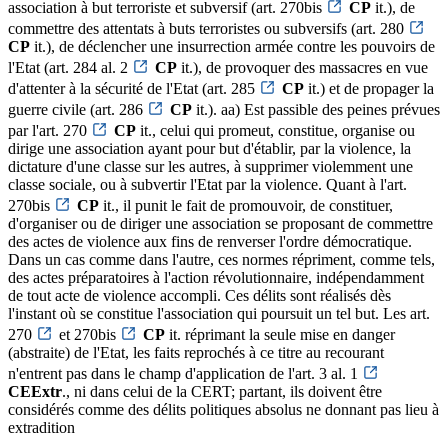
association à but terroriste et subversif (art. 270bis
CP
it.), de
commettre des attentats à buts terroristes ou subversifs (art. 280
CP
it.), de déclencher une insurrection armée contre les pouvoirs de
l'Etat (art. 284 al. 2
CP
it.), de provoquer des massacres en vue
d'attenter à la sécurité de l'Etat (art. 285
CP
it.) et de propager la
guerre civile (art. 286
CP
it.). aa) Est passible des peines prévues
par l'art. 270
CP
it., celui qui promeut, constitue, organise ou
dirige une association ayant pour but d'établir, par la violence, la
dictature d'une classe sur les autres, à supprimer violemment une
classe sociale, ou à subvertir l'Etat par la violence. Quant à l'art.
270bis
CP
it., il punit le fait de promouvoir, de constituer,
d'organiser ou de diriger une association se proposant de commettre
des actes de violence aux fins de renverser l'ordre démocratique.
Dans un cas comme dans l'autre, ces normes répriment, comme tels,
des actes préparatoires à l'action révolutionnaire, indépendamment
de tout acte de violence accompli. Ces délits sont réalisés dès
l'instant où se constitue l'association qui poursuit un tel but. Les art.
270
et 270bis
CP
it. réprimant la seule mise en danger
(abstraite) de l'Etat, les faits reprochés à ce titre au recourant
n'entrent pas dans le champ d'application de l'art. 3 al. 1
CEExtr
., ni dans celui de la CERT; partant, ils doivent être
considérés comme des délits politiques absolus ne donnant pas lieu à
extradition