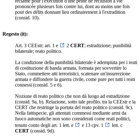
réclamé pour l'exécution d'une peine de réclusion à vie
prononcée plusieurs fois contre lui, dont au moins une fois
pour des délits donnant lieu ordinairement à l'extradition
(consid. 10).
Regesto (it):
Art. 3 CEEstr; art. 1 e
2
CERT
; estradizione; punibilità
bilaterale; reato politico.
La condizione della punibilità bilaterale è adempiuta per i reati
di costituzione di banda armata, formata per sovvertire lo
Stato, commettere atti terroristici, scatenare un'insurrezione
armata e diffondere la guerra civile, come pure per tutti i reati
connessi (consid. 5 e 6).
Nozione di reato politico che non dà luogo ad estradizione
(consid. 9a, b). Relazione, sotto tale profilo, tra la CEEstr e la
CERT che restringe la portata del reato politico (consid. 9c).
Nella fattispecie, gli attentati commessi mediante armi da
fuoco automatiche non sono considerati come reati politici,
tenuto conto degli art. 1 lett. e
e 13 cpv. 1
lett. c
CERT
(consid. 9d).