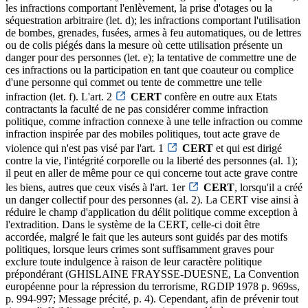
les infractions comportant l'enlèvement, la prise d'otages ou la
séquestration arbitraire (let. d); les infractions comportant l'utilisation
de bombes, grenades, fusées, armes à feu automatiques, ou de lettres
ou de colis piégés dans la mesure où cette utilisation présente un
danger pour des personnes (let. e); la tentative de commettre une de
ces infractions ou la participation en tant que coauteur ou complice
d'une personne qui commet ou tente de commettre une telle
infraction (let. f). L'art. 2
CERT
confère en outre aux Etats
contractants la faculté de ne pas considérer comme infraction
politique, comme infraction connexe à une telle infraction ou comme
infraction inspirée par des mobiles politiques, tout acte grave de
violence qui n'est pas visé par l'art. 1
CERT
et qui est dirigé
contre la vie, l'intégrité corporelle ou la liberté des personnes (al. 1);
il peut en aller de même pour ce qui concerne tout acte grave contre
les biens, autres que ceux visés à l'art. 1er
CERT
, lorsqu'il a créé
un danger collectif pour des personnes (al. 2). La CERT vise ainsi à
réduire le champ d'application du délit politique comme exception à
l'extradition. Dans le système de la CERT, celle-ci doit être
accordée, malgré le fait que les auteurs sont guidés par des motifs
politiques, lorsque leurs crimes sont suffisamment graves pour
exclure toute indulgence à raison de leur caractère politique
prépondérant (GHISLAINE FRAYSSE-DUESNE, La Convention
européenne pour la répression du terrorisme, RGDIP 1978 p. 969ss,
p. 994-997; Message précité, p. 4). Cependant, afin de prévenir tout