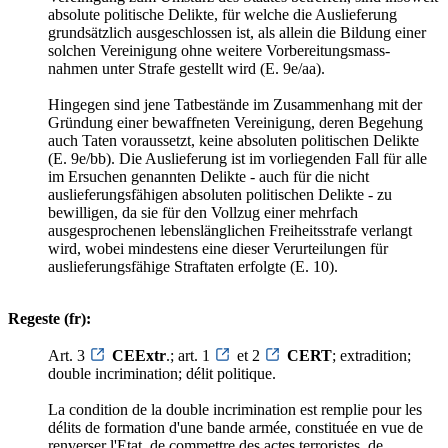
absolute politische Delikte, für welche die Auslieferung
grundsätzlich ausgeschlossen ist, als allein die Bildung einer
solchen Vereinigung ohne weitere Vorbereitungsmass-
nahmen unter Strafe gestellt wird (E. 9e/aa).
Hingegen sind jene Tatbestände im Zusammenhang mit der
Gründung einer bewaffneten Vereinigung, deren Begehung
auch Taten voraussetzt, keine absoluten politischen Delikte
(E. 9e/bb). Die Auslieferung ist im vorliegenden Fall für alle
im Ersuchen genannten Delikte - auch für die nicht
auslieferungsfähigen absoluten politischen Delikte - zu
bewilligen, da sie für den Vollzug einer mehrfach
ausgesprochenen lebenslänglichen Freiheitsstrafe verlangt
wird, wobei mindestens eine dieser Verurteilungen für
auslieferungsfähige Straftaten erfolgte (E. 10).
Regeste (fr):
Art. 3
CEExtr
.; art. 1
et 2
CERT
; extradition;
double incrimination; délit politique.
La condition de la double incrimination est remplie pour les
délits de formation d'une bande armée, constituée en vue de
renverser l'Etat, de commettre des actes terroristes, de