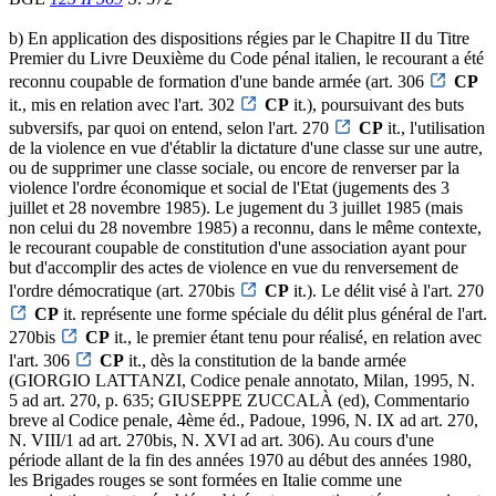
b) En application des dispositions régies par le Chapitre II du Titre
Premier du Livre Deuxième du Code pénal italien, le recourant a été
reconnu coupable de formation d'une bande armée (art. 306
CP
it., mis en relation avec l'art. 302
CP
it.), poursuivant des buts
subversifs, par quoi on entend, selon l'art. 270
CP
it., l'utilisation
de la violence en vue d'établir la dictature d'une classe sur une autre,
ou de supprimer une classe sociale, ou encore de renverser par la
violence l'ordre économique et social de l'Etat (jugements des 3
juillet et 28 novembre 1985). Le jugement du 3 juillet 1985 (mais
non celui du 28 novembre 1985) a reconnu, dans le même contexte,
le recourant coupable de constitution d'une association ayant pour
but d'accomplir des actes de violence en vue du renversement de
l'ordre démocratique (art. 270bis
CP
it.). Le délit visé à l'art. 270
CP
it. représente une forme spéciale du délit plus général de l'art.
270bis
CP
it., le premier étant tenu pour réalisé, en relation avec
l'art. 306
CP
it., dès la constitution de la bande armée
(GIORGIO LATTANZI, Codice penale annotato, Milan, 1995, N.
5 ad art. 270, p. 635; GIUSEPPE ZUCCALÀ (ed), Commentario
breve al Codice penale, 4ème éd., Padoue, 1996, N. IX ad art. 270,
N. VIII/1 ad art. 270bis, N. XVI ad art. 306). Au cours d'une
période allant de la fin des années 1970 au début des années 1980,
les Brigades rouges se sont formées en Italie comme une