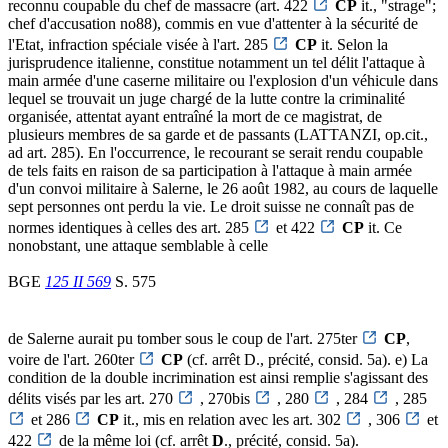
reconnu coupable du chef de massacre (art. 422
CP
it., "strage";
chef d'accusation no88), commis en vue d'attenter à la sécurité de
l'Etat, infraction spéciale visée à l'art. 285
CP
it. Selon la
jurisprudence italienne, constitue notamment un tel délit l'attaque à
main armée d'une caserne militaire ou l'explosion d'un véhicule dans
lequel se trouvait un juge chargé de la lutte contre la criminalité
organisée, attentat ayant entraîné la mort de ce magistrat, de
plusieurs membres de sa garde et de passants (LATTANZI, op.cit.,
ad art. 285). En l'occurrence, le recourant se serait rendu coupable
de tels faits en raison de sa participation à l'attaque à main armée
d'un convoi militaire à Salerne, le 26 août 1982, au cours de laquelle
sept personnes ont perdu la vie. Le droit suisse ne connaît pas de
normes identiques à celles des art. 285
et 422
CP
it. Ce
nonobstant, une attaque semblable à celle
BGE
125 II 569
S. 575
de Salerne aurait pu tomber sous le coup de l'art. 275ter
CP
,
voire de l'art. 260ter
CP
(cf. arrêt D., précité, consid. 5a). e) La
condition de la double incrimination est ainsi remplie s'agissant des
délits visés par les art. 270
, 270bis
, 280
, 284
, 285
et 286
CP
it., mis en relation avec les art. 302
, 306
et
422
de la même loi (cf. arrêt
D
., précité, consid. 5a).