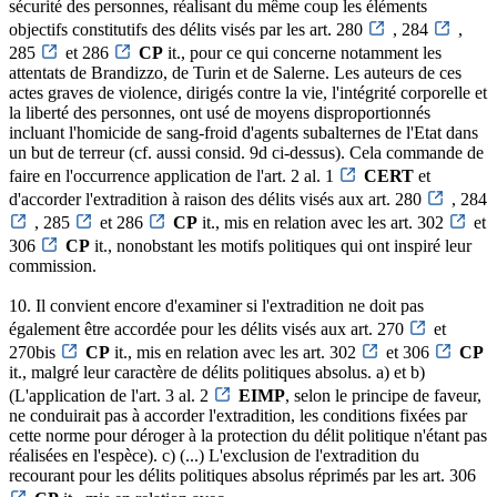
sécurité des personnes, réalisant du même coup les éléments
objectifs constitutifs des délits visés par les art. 280
, 284
,
285
et 286
CP
it., pour ce qui concerne notamment les
attentats de Brandizzo, de Turin et de Salerne. Les auteurs de ces
actes graves de violence, dirigés contre la vie, l'intégrité corporelle et
la liberté des personnes, ont usé de moyens disproportionnés
incluant l'homicide de sang-froid d'agents subalternes de l'Etat dans
un but de terreur (cf. aussi consid. 9d ci-dessus). Cela commande de
faire en l'occurrence application de l'art. 2 al. 1
CERT
et
d'accorder l'extradition à raison des délits visés aux art. 280
, 284
, 285
et 286
CP
it., mis en relation avec les art. 302
et
306
CP
it., nonobstant les motifs politiques qui ont inspiré leur
commission.
10. Il convient encore d'examiner si l'extradition ne doit pas
également être accordée pour les délits visés aux art. 270
et
270bis
CP
it., mis en relation avec les art. 302
et 306
CP
it., malgré leur caractère de délits politiques absolus. a) et b)
(L'application de l'art. 3 al. 2
EIMP
, selon le principe de faveur,
ne conduirait pas à accorder l'extradition, les conditions fixées par
cette norme pour déroger à la protection du délit politique n'étant pas
réalisées en l'espèce). c) (...) L'exclusion de l'extradition du
recourant pour les délits politiques absolus réprimés par les art. 306