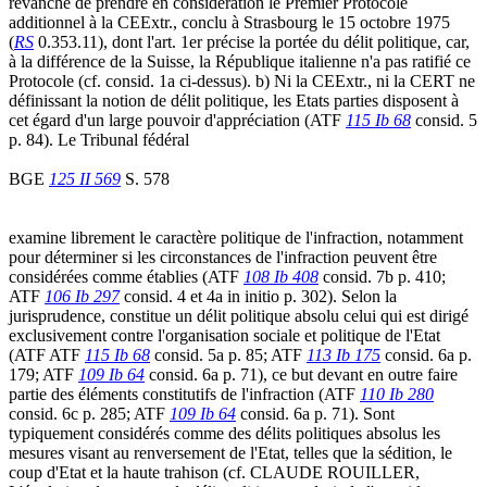
revanche de prendre en considération le Premier Protocole
additionnel à la CEExtr., conclu à Strasbourg le 15 octobre 1975
(
RS
0.353.11), dont l'art. 1er précise la portée du délit politique, car,
à la différence de la Suisse, la République italienne n'a pas ratifié ce
Protocole (cf. consid. 1a ci-dessus). b) Ni la CEExtr., ni la CERT ne
définissant la notion de délit politique, les Etats parties disposent à
cet égard d'un large pouvoir d'appréciation (ATF
115 Ib 68
consid. 5
p. 84). Le Tribunal fédéral
BGE
125 II 569
S. 578
examine librement le caractère politique de l'infraction, notamment
pour déterminer si les circonstances de l'infraction peuvent être
considérées comme établies (ATF
108 Ib 408
consid. 7b p. 410;
ATF
106 Ib 297
consid. 4 et 4a in initio p. 302). Selon la
jurisprudence, constitue un délit politique absolu celui qui est dirigé
exclusivement contre l'organisation sociale et politique de l'Etat
(ATF ATF
115 Ib 68
consid. 5a p. 85; ATF
113 Ib 175
consid. 6a p.
179; ATF
109 Ib 64
consid. 6a p. 71), ce but devant en outre faire
partie des éléments constitutifs de l'infraction (ATF
110 Ib 280
consid. 6c p. 285; ATF
109 Ib 64
consid. 6a p. 71). Sont
typiquement considérés comme des délits politiques absolus les
mesures visant au renversement de l'Etat, telles que la sédition, le
coup d'Etat et la haute trahison (cf. CLAUDE ROUILLER,