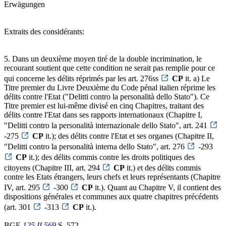
Erwägungen
Extraits des considérants:
5. Dans un deuxième moyen tiré de la double incrimination, le
recourant soutient que cette condition ne serait pas remplie pour ce
qui concerne les délits réprimés par les art. 276ss
CP
it. a) Le
Titre premier du Livre Deuxième du Code pénal italien réprime les
délits contre l'Etat ("Delitti contro la personalità dello Stato"). Ce
Titre premier est lui-même divisé en cinq Chapitres, traitant des
délits contre l'Etat dans ses rapports internationaux (Chapitre I,
"Delitti contro la personalità internazionale dello Stato", art. 241
-275
CP
it.); des délits contre l'Etat et ses organes (Chapitre II,
"Delitti contro la personalità interna dello Stato", art. 276
-293
CP
it.); des délits commis contre les droits politiques des
citoyens (Chapitre III, art. 294
CP
it.) et des délits commis
contre les Etats étrangers, leurs chefs et leurs représentants (Chapitre
IV, art. 295
-300
CP
it.). Quant au Chapitre V, il contient des
dispositions générales et communes aux quatre chapitres précédents
(art. 301
-313
CP
it.).
BGE
125 II 569
S. 572