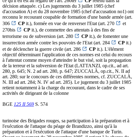
ce qu'il en est au regard de l'art. 260ter
CP
retenu dans la
décision attaquée. c) Les jugements du 3 juillet 1985 (chef
d'accusation A) et du 28 novembre 1985 (chef d'accusation no1) ont
reconnu le recourant coupable de formation d'une bande armée (art.
306
CP
it.), formée en vue de renverser l'Etat (art. 270
et
270bis
CP
it.), de commettre des attentats à des fins de
terrorisme ou de subversion (art. 280
CP
it.), de fomenter une
insurrection armée contre les pouvoirs de l'Etat (art. 284
CP
it.)
et de déclencher la guerre civile (art. 286
CP
it.). L'élément
objectif déterminant l'application de ces normes est celui du recours
à l'attentat comme moyen d'atteindre le but visé, soit la propagation
de la terreur et la subversion de l'Etat (LATTANZI, op.cit., ad art.
280, p. 645; N. 2 ad art. 280, p. 647; ZUCCALÀ, op.cit., N. II ad
art. 280; sur le concours de ces différentes normes, cf. ZUCCALÀ,
N. III ad art. 284; N. IV ad art. 285). Le jugement du 3 juillet 1985
retient notamment à la charge du recourant, dans le cadre de ses
activités de dirigeant de la colonne
BGE
125 II 569
S. 574
turinoise des Brigades rouges, sa participation à la préparation et à
l'exécution de l'attaque du péage de Brandizzo, ainsi qu'à la
préparation et à l'exécution de l'attaque d'une banque de Turin.