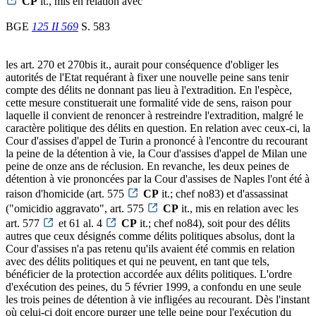
CP
it., mis en relation avec
BGE
125 II 569
S. 583
les art. 270 et 270bis it., aurait pour conséquence d'obliger les
autorités de l'Etat requérant à fixer une nouvelle peine sans tenir
compte des délits ne donnant pas lieu à l'extradition. En l'espèce,
cette mesure constituerait une formalité vide de sens, raison pour
laquelle il convient de renoncer à restreindre l'extradition, malgré le
caractère politique des délits en question. En relation avec ceux-ci, la
Cour d'assises d'appel de Turin a prononcé à l'encontre du recourant
la peine de la détention à vie, la Cour d'assises d'appel de Milan une
peine de onze ans de réclusion. En revanche, les deux peines de
détention à vie prononcées par la Cour d'assises de Naples l'ont été à
raison d'homicide (art. 575
CP
it.; chef no83) et d'assassinat
("omicidio aggravato", art. 575
CP
it., mis en relation avec les
art. 577
et 61 al. 4
CP
it.; chef no84), soit pour des délits
autres que ceux désignés comme délits politiques absolus, dont la
Cour d'assises n'a pas retenu qu'ils avaient été commis en relation
avec des délits politiques et qui ne peuvent, en tant que tels,
bénéficier de la protection accordée aux délits politiques. L'ordre
d'exécution des peines, du 5 février 1999, a confondu en une seule
les trois peines de détention à vie infligées au recourant. Dès l'instant
où celui-ci doit encore purger une telle peine pour l'exécution du