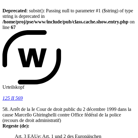
Deprecated
: substr(): Passing null to parameter #1 ($string) of type
string is deprecated in
/home/proj/pse/www/include/pub/class.cache.show.entry.php
on
line
67
Urteilskopf
125 II 569
58. Arrêt de la Ie Cour de droit public du 2 décembre 1999 dans la
cause Marcello Ghiringhelli contre Office fédéral de la police
(recours de droit administratif)
Regeste (de):
Art. 3 EAUe; Art. 1 und 2 des Europäischen