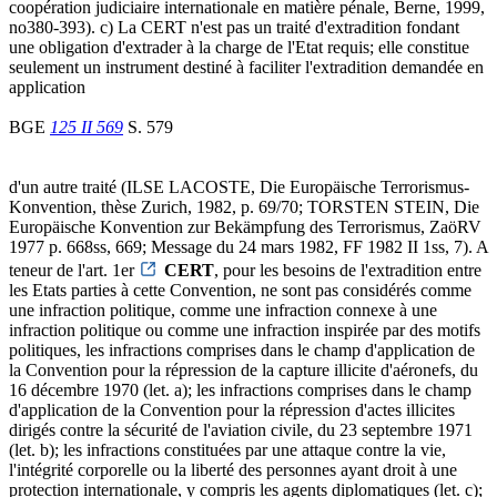
coopération judiciaire internationale en matière pénale, Berne, 1999,
no380-393). c) La CERT n'est pas un traité d'extradition fondant
une obligation d'extrader à la charge de l'Etat requis; elle constitue
seulement un instrument destiné à faciliter l'extradition demandée en
application
BGE
125 II 569
S. 579
d'un autre traité (ILSE LACOSTE, Die Europäische Terrorismus-
Konvention, thèse Zurich, 1982, p. 69/70; TORSTEN STEIN, Die
Europäische Konvention zur Bekämpfung des Terrorismus, ZaöRV
1977 p. 668ss, 669; Message du 24 mars 1982, FF 1982 II 1ss, 7). A
teneur de l'art. 1er
CERT
, pour les besoins de l'extradition entre
les Etats parties à cette Convention, ne sont pas considérés comme
une infraction politique, comme une infraction connexe à une
infraction politique ou comme une infraction inspirée par des motifs
politiques, les infractions comprises dans le champ d'application de
la Convention pour la répression de la capture illicite d'aéronefs, du
16 décembre 1970 (let. a); les infractions comprises dans le champ
d'application de la Convention pour la répression d'actes illicites
dirigés contre la sécurité de l'aviation civile, du 23 septembre 1971
(let. b); les infractions constituées par une attaque contre la vie,
l'intégrité corporelle ou la liberté des personnes ayant droit à une
protection internationale, y compris les agents diplomatiques (let. c);