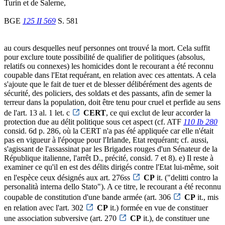
Turin et de Salerne,
BGE
125 II 569
S. 581
au cours desquelles neuf personnes ont trouvé la mort. Cela suffit
pour exclure toute possibilité de qualifier de politiques (absolus,
relatifs ou connexes) les homicides dont le recourant a été reconnu
coupable dans l'Etat requérant, en relation avec ces attentats. A cela
s'ajoute que le fait de tuer et de blesser délibérément des agents de
sécurité, des policiers, des soldats et des passants, afin de semer la
terreur dans la population, doit être tenu pour cruel et perfide au sens
de l'art. 13 al. 1 let. c
CERT
, ce qui exclut de leur accorder la
protection due au délit politique sous cet aspect (cf. ATF
110 Ib 280
consid. 6d p. 286, où la CERT n'a pas été appliquée car elle n'était
pas en vigueur à l'époque pour l'Irlande, Etat requérant; cf. aussi,
s'agissant de l'assassinat par les Brigades rouges d'un Sénateur de la
République italienne, l'arrêt D., précité, consid. 7 et 8). e) Il reste à
examiner ce qu'il en est des délits dirigés contre l'Etat lui-même, soit
en l'espèce ceux désignés aux art. 276ss
CP
it. ("delitti contro la
personalità interna dello Stato"). A ce titre, le recourant a été reconnu
coupable de constitution d'une bande armée (art. 306
CP
it., mis
en relation avec l'art. 302
CP
it.) formée en vue de constituer
une association subversive (art. 270
CP
it.), de constituer une