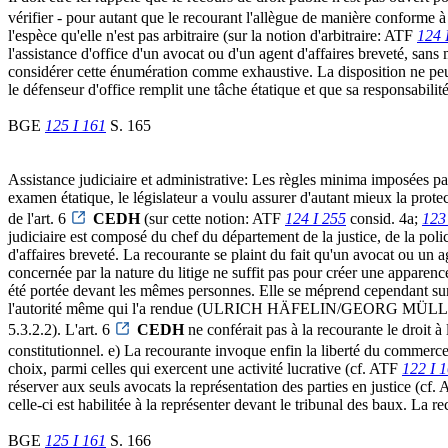
vérifier - pour autant que le recourant l'allègue de manière conforme à l
l'espèce qu'elle n'est pas arbitraire (sur la notion d'arbitraire: ATF
124 
l'assistance d'office d'un avocat ou d'un agent d'affaires breveté, sans m
considérer cette énumération comme exhaustive. La disposition ne peut 
le défenseur d'office remplit une tâche étatique et que sa responsab
BGE
125 I 161
S. 165
Assistance judiciaire et administrative: Les règles minima imposées par
examen étatique, le législateur a voulu assurer d'autant mieux la prote
de l'art. 6
CEDH
(sur cette notion: ATF
124 I 255
consid. 4a;
123
judiciaire est composé du chef du département de la justice, de la polic
d'affaires breveté. La recourante se plaint du fait qu'un avocat ou un 
concernée par la nature du litige ne suffit pas pour créer une apparenc
été portée devant les mêmes personnes. Elle se méprend cependant sur l
l'autorité même qui l'a rendue (ULRICH HÄFELIN/GEORG MÜLLER, Gr
5.3.2.2). L'art. 6
CEDH
ne conférait pas à la recourante le droit 
constitutionnel. e) La recourante invoque enfin la liberté du commerce e
choix, parmi celles qui exercent une activité lucrative (cf. ATF
122 I 
réserver aux seuls avocats la représentation des parties en justice (cf.
celle-ci est habilitée à la représenter devant le tribunal des baux. La r
BGE
125 I 161
S. 166