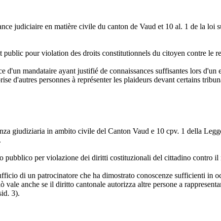
sistance judiciaire en matière civile du canton de Vaud et 10 al. 1 de la lo
public pour violation des droits constitutionnels du citoyen contre le refu
ffice d'un mandataire ayant justifié de connaissances suffisantes lors d
rise d'autres personnes à représenter les plaideurs devant certains tri
stenza giudiziaria in ambito civile del Canton Vaud e 10 cpv. 1 della Leg
.
 pubblico per violazione dei diritti costituzionali del cittadino contro il 
d'ufficio di un patrocinatore che ha dimostrato conoscenze sufficienti i
ò vale anche se il diritto cantonale autorizza altre persone a rappresenta
id. 3).