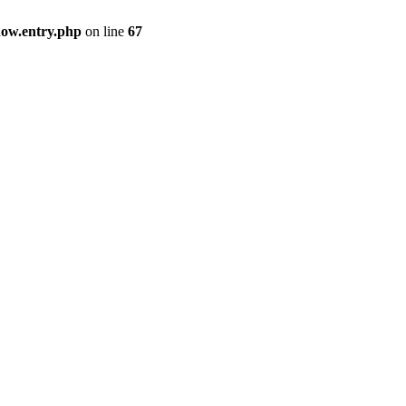
how.entry.php
on line
67