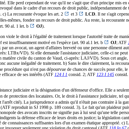
té. Elle perd cependant de vue qu'il ne s'agit que d'un principe mis en oe
e invoqué dans le cadre d'un recours de droit public, indépendamment de 
e. c) La recourante évoque les art. 2
et 3
LCD
. Il ne s'agit cepe
 elles-mêmes, fonder un recours de droit public. Au reste, la recourante
. 90 al. 1 let. b
OJ
).
on viole le droit à l'égalité de traitement lorsque l'autorité traite de ma
f est insuffisamment motivé en l'espèce (art. 90 al.1 let. b
OJ
; ATF
x par un avocat, un agent d'affaires breveté ou une personne dûment auto
après: LTBx/VD). Si elle demande l'assistance judiciaire, celle-ci ne peu
aire en matière civile du canton de Vaud, ci-après: LAJ/VD). Sous cet angl
nc aucune inégalité de traitement. b) Sans le dire clairement, la recoura
ne procédure qui n'est pas dépourvue de chances de succès pour elle, le dr
e efficace de ses intérêts (ATF
124 I 1
consid. 2; ATF
123 I 145
consid.
ssistance judiciaire et la désignation d'un défenseur d'office. Elle a seu
de protection des locataires. Or, le droit à l'assistance judiciaire, tel qu
 l'arrêt cité). La jurisprudence a admis qu'il n'était pas contraire à la ga
(ATF reproduit in SJ 1998 p. 189 consid. 3). Le fait qu'un plaideur puis
nopole des avocats inscrits ne signifie pas à lui seul qu'une telle pers
igents la défense efficace de leurs droits en justice; la législation can
de connaissances suffisantes lors d'un examen étatique approprié. c) La
t pour invoquer seulement une violation du droit cantonal (ATF
118 Ia 67
c