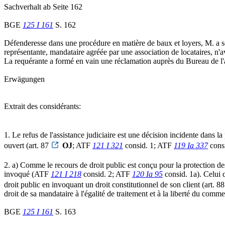
Sachverhalt ab Seite 162
BGE
125 I 161
S. 162
Défenderesse dans une procédure en matière de baux et loyers, M. a soll
représentante, mandataire agréée par une association de locataires, n'av
La requérante a formé en vain une réclamation auprès du Bureau de l'as
Erwägungen
Extrait des considérants:
1. Le refus de l'assistance judiciaire est une décision incidente dans l
ouvert (art. 87
OJ
; ATF
121 I 321
consid. 1; ATF
119 Ia 337
consi
2. a) Comme le recours de droit public est conçu pour la protection des 
invoqué (ATF
121 I 218
consid. 2; ATF
120 Ia 95
consid. 1a). Celui 
droit public en invoquant un droit constitutionnel de son client (art. 8
droit de sa mandataire à l'égalité de traitement et à la liberté du commer
BGE
125 I 161
S. 163