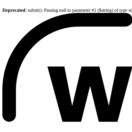
Deprecated
: substr(): Passing null to parameter #1 ($string) of type s