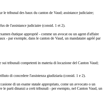
i sur le tribunal des baux du canton de Vaud; assistance judiciaire;
s de l'assistance judiciaire (consid. 1 et 2).
'un examen étatique approprié - comme un avocat ou un agent d'affaire
bunaux - par exemple, dans le canton de Vaud, un mandataire agréé par
ge sui tribunali competenti in materia di locazione del Canton Vaud;
rifiuto di concedere l'assistenza giudiziaria (consid. 1 e 2).
n occasione di un esame statale appropriato, come un avvocato o un
re le parti dinanzi a certi tribunali - per esempio, nel Canton Vaud, un