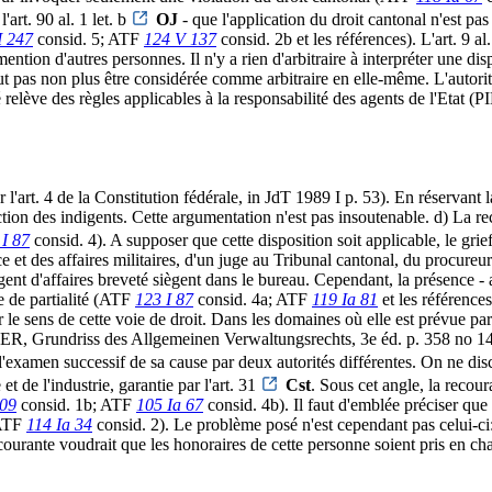
'art. 90 al. 1 let. b
OJ
- que l'application du droit cantonal n'est pa
I 247
consid. 5; ATF
124 V 137
consid. 2b et les références). L'art. 9 
ention d'autres personnes. Il n'y a rien d'arbitraire à interpréter une dis
pas non plus être considérée comme arbitraire en elle-même. L'autorité 
ilité relève des règles applicables à la responsabilité des agents de
 l'art. 4 de la Constitution fédérale, in JdT 1989 I p. 53). En réservant
ction des indigents. Cette argumentation n'est pas insoutenable. d) La r
 I 87
consid. 4). A supposer que cette disposition soit applicable, le grie
e et des affaires militaires, d'un juge au Tribunal cantonal, du procureur
agent d'affaires breveté siègent dans le bureau. Cependant, la présence -
e de partialité (ATF
123 I 87
consid. 4a; ATF
119 Ia 81
et les références
e sens de cette voie de droit. Dans les domaines où elle est prévue par
undriss des Allgemeinen Verwaltungsrechts, 3e éd. p. 358 no 1410 
à l'examen successif de sa cause par deux autorités différentes. On ne di
t de l'industrie, garantie par l'art. 31
Cst
. Sous cet angle, la recou
109
consid. 1b; ATF
105 Ia 67
consid. 4b). Il faut d'emblée préciser que 
 ATF
114 Ia 34
consid. 2). Le problème posé n'est cependant pas celui-ci: 
ecourante voudrait que les honoraires de cette personne soient pris en cha