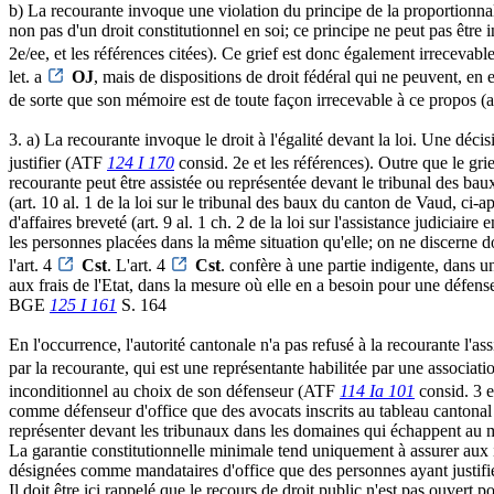
b) La recourante invoque une violation du principe de la proportionnali
non pas d'un droit constitutionnel en soi; ce principe ne peut pas êtr
2e/ee, et les références citées). Ce grief est donc également irrecevabl
let. a
OJ
, mais de dispositions de droit fédéral qui ne peuvent, en
de sorte que son mémoire est de toute façon irrecevable à ce propos (art
3. a) La recourante invoque le droit à l'égalité devant la loi. Une décisi
justifier (ATF
124 I 170
consid. 2e et les références). Outre que le grie
recourante peut être assistée ou représentée devant le tribunal des bau
(art. 10 al. 1 de la loi sur le tribunal des baux du canton de Vaud, ci-
d'affaires breveté (art. 9 al. 1 ch. 2 de la loi sur l'assistance judici
les personnes placées dans la même situation qu'elle; on ne discerne do
l'art. 4
Cst
. L'art. 4
Cst
. confère à une partie indigente, dans u
aux frais de l'Etat, dans la mesure où elle en a besoin pour une défens
BGE
125 I 161
S. 164
En l'occurrence, l'autorité cantonale n'a pas refusé à la recourante l'a
par la recourante, qui est une représentante habilitée par une association 
inconditionnel au choix de son défenseur (ATF
114 Ia 101
consid. 3 et
comme défenseur d'office que des avocats inscrits au tableau cantonal 
représenter devant les tribunaux dans les domaines qui échappent au mo
La garantie constitutionnelle minimale tend uniquement à assurer aux ind
désignées comme mandataires d'office que des personnes ayant justifié 
Il doit être ici rappelé que le recours de droit public n'est pas ouver