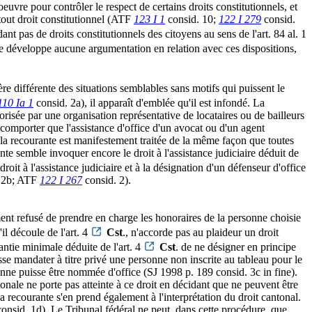
uvre pour contrôler le respect de certains droits constitutionnels, et
tout droit constitutionnel (ATF
123 I 1
consid. 10;
122 I 279
consid.
ndant pas de droits constitutionnels des citoyens au sens de l'art. 84 al. 1
 ne développe aucune argumentation en relation avec ces dispositions,
nière différente des situations semblables sans motifs qui puissent le
110 Ia 1
consid. 2a), il apparaît d'emblée qu'il est infondé. La
risée par une organisation représentative de locataires ou de bailleurs
t comporter que l'assistance d'office d'un avocat ou d'un agent
e, la recourante est manifestement traitée de la même façon que toutes
nte semble invoquer encore le droit à l'assistance judiciaire déduit de
oit à l'assistance judiciaire et à la désignation d'un défenseur d'office
 2b; ATF
122 I 267
consid. 2).
lement refusé de prendre en charge les honoraires de la personne choisie
'il découle de l'art. 4
Cst
., n'accorde pas au plaideur un droit
rantie minimale déduite de l'art. 4
Cst
. de ne désigner en principe
se mandater à titre privé une personne non inscrite au tableau pour le
onne puisse être nommée d'office (SJ 1998 p. 189 consid. 3c in fine).
tonale ne porte pas atteinte à ce droit en décidant que ne peuvent être
 recourante s'en prend également à l'interprétation du droit cantonal.
onsid. 1d). Le Tribunal fédéral ne peut, dans cette procédure, que