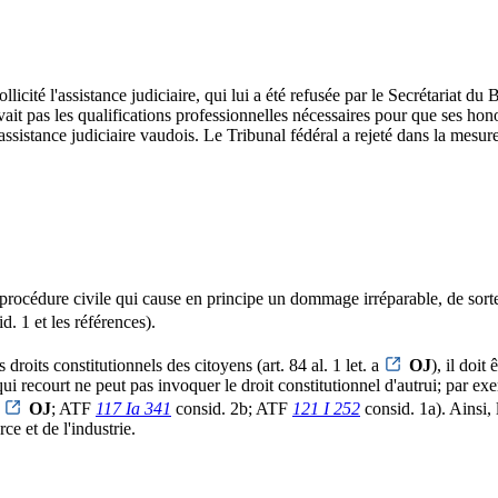
icité l'assistance judiciaire, qui lui a été refusée par le Secrétariat du
ait pas les qualifications professionnelles nécessaires pour que ses honora
sistance judiciaire vaudois. Le Tribunal fédéral a rejeté dans la mesure
a procédure civile qui cause en principe un dommage irréparable, de sorte
d. 1 et les références).
droits constitutionnels des citoyens (art. 84 al. 1 let. a
OJ
), il doit
qui recourt ne peut pas invoquer le droit constitutionnel d'autrui; par 
8
OJ
; ATF
117 Ia 341
consid. 2b; ATF
121 I 252
consid. 1a). Ainsi, 
ce et de l'industrie.