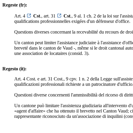
Regeste (fr):
Art. 4
Cst
., art. 31
Cst
., 9 al. 1 ch. 2 de la loi sur l'as
qualifications professionnelles exigées d'un défenseur d'office.
Questions diverses concernant la recevabilité du recours de droit 
Un canton peut limiter l'assistance judiciaire à l'assistance d'o
breveté dans le canton de Vaud -, même si le droit cantonal auto
une association de locataires (consid. 3).
Regesto (it):
Art. 4 Cost. e art. 31 Cost., 9 cpv. 1 n. 2 della Legge sull'assi
qualificazioni professionali richieste a un patrocinatore d'ufficio
Questioni diverse concernenti l'ammissibilità del ricorso di diritto
Un cantone può limitare l'assistenza giudiziaria all'intervento 
«agent d'affaire» che ha ottenuto il brevetto nel Canton Vaud; ci
rappresentante riconosciuto da un'associazione di inquilini (cons