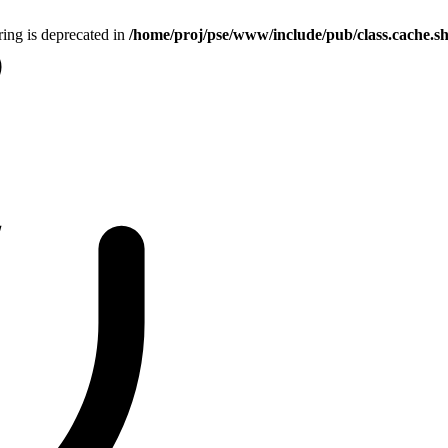
tring is deprecated in
/home/proj/pse/www/include/pub/class.cache.s