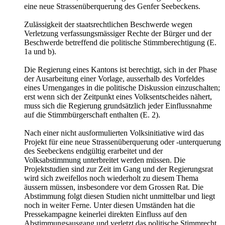
eine neue Strassenüberquerung des Genfer Seebeckens.
Zulässigkeit der staatsrechtlichen Beschwerde wegen
Verletzung verfassungsmässiger Rechte der Bürger und der
Beschwerde betreffend die politische Stimmberechtigung (E.
1a und b).
Die Regierung eines Kantons ist berechtigt, sich in der Phase
der Ausarbeitung einer Vorlage, ausserhalb des Vorfeldes
eines Urnenganges in die politische Diskussion einzuschalten;
erst wenn sich der Zeitpunkt eines Volksentscheides nähert,
muss sich die Regierung grundsätzlich jeder Einflussnahme
auf die Stimmbürgerschaft enthalten (E. 2).
Nach einer nicht ausformulierten Volksinitiative wird das
Projekt für eine neue Strassenüberquerung oder -unterquerung
des Seebeckens endgültig erarbeitet und der
Volksabstimmung unterbreitet werden müssen. Die
Projektstudien sind zur Zeit im Gang und der Regierungsrat
wird sich zweifellos noch wiederholt zu diesem Thema
äussern müssen, insbesondere vor dem Grossen Rat. Die
Abstimmung folgt diesen Studien nicht unmittelbar und liegt
noch in weiter Ferne. Unter diesen Umständen hat die
Pressekampagne keinerlei direkten Einfluss auf den
Abstimmungsausgang und verletzt das politische Stimmrecht