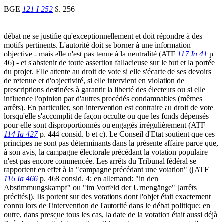
BGE
121 I 252
S. 256
débat ne se justifie qu'exceptionnellement et doit répondre à des
motifs pertinents. L'autorité doit se borner à une information
objective - mais elle n'est pas tenue à la neutralité (ATF
117 Ia 41
p.
46) - et s'abstenir de toute assertion fallacieuse sur le but et la portée
du projet. Elle attente au droit de vote si elle s'écarte de ses devoirs
de retenue et d'objectivité, si elle intervient en violation de
prescriptions destinées à garantir la liberté des électeurs ou si elle
influence l'opinion par d'autres procédés condamnables (mêmes
arrêts). En particulier, son intervention est contraire au droit de vote
lorsqu'elle s'accomplit de façon occulte ou que les fonds dépensés
pour elle sont disproportionnés ou engagés irrégulièrement (ATF
114 Ia 427
p. 444 consid. b et c). Le Conseil d'Etat soutient que ces
principes ne sont pas déterminants dans la présente affaire parce que,
à son avis, la campagne électorale précédant la votation populaire
n'est pas encore commencée. Les arrêts du Tribunal fédéral se
rapportent en effet à la "campagne précédant une votation" ([ATF
116 Ia 466
p. 468 consid. 4; en allemand: "in den
Abstimmungskampf" ou "im Vorfeld der Urnengänge" [arrêts
précités]). Ils portent sur des votations dont l'objet était exactement
connu lors de l'intervention de l'autorité dans le débat politique; en
outre, dans presque tous les cas, la date de la votation était aussi déjà