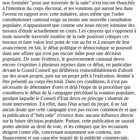
non formulée "pour une traversée de la rade" n'est encore ébauchée
à l'intention du corps électoral, et les votations qui auront lieu dans
l'avenir en rapport avec cette initiative, alors même que l'ordre
constitutionnel cantonal exige au moins une nouvelle consultation
populaire, n'apparaissent que comme une issue encore lointaine des
travaux d'étude actuellement en cours. Les citoyens qui s'opposent à
toute nouvelle traversée routière de la rade pourront critiquer ces
travaux et faire valoir leur point de vue au fur et à mesure de leur
avancement; en fait, le débat politique et démocratique se poursuit
dans une affaire qui n'est pas encore mûre pour une décision
populaire. De toute évidence, le gouvernement cantonal devra
encore s'exprimer à plusieurs reprises dans ce débat, en particulier
devant le Grand Conseil qui délibérera vraisemblablement d'abord
sur des avant-projets, puis sur un projet prêt à l'exécution, destiné à
être présenté au corps électoral. Dans ces conditions, il n'est pas
nécessaire de déterminer d'ores et déjà l'étape de la procédure qui
constituera le début de la campagne précédant la votation populaire,
pendant laquelle le Conseil d'Etat devra en principe s'abstenir de
toute intervention. En effet, dans l'état actuel du projet, il ne fait
aucun doute que cette campagne n'est pas encore commencée et que
la publication d'"Info rade" n'exerce donc aucune influence directe
sur la future décision populaire. Partant, cette publication ne saurait
porter atteinte au droit de vote, et les critiques que les recourants
dirigent contre elle, concernant notamment son contenu, son
financement et son caractère inspiré de la publicité commerciale,