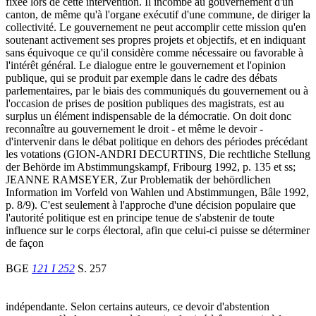
fixée lors de cette intervention. Il incombe au gouvernement d'un
canton, de même qu'à l'organe exécutif d'une commune, de diriger la
collectivité. Le gouvernement ne peut accomplir cette mission qu'en
soutenant activement ses propres projets et objectifs, et en indiquant
sans équivoque ce qu'il considère comme nécessaire ou favorable à
l'intérêt général. Le dialogue entre le gouvernement et l'opinion
publique, qui se produit par exemple dans le cadre des débats
parlementaires, par le biais des communiqués du gouvernement ou à
l'occasion de prises de position publiques des magistrats, est au
surplus un élément indispensable de la démocratie. On doit donc
reconnaître au gouvernement le droit - et même le devoir -
d'intervenir dans le débat politique en dehors des périodes précédant
les votations (GION-ANDRI DECURTINS, Die rechtliche Stellung
der Behörde im Abstimmungskampf, Fribourg 1992, p. 135 et ss;
JEANNE RAMSEYER, Zur Problematik der behördlichen
Information im Vorfeld von Wahlen und Abstimmungen, Bâle 1992,
p. 8/9). C'est seulement à l'approche d'une décision populaire que
l'autorité politique est en principe tenue de s'abstenir de toute
influence sur le corps électoral, afin que celui-ci puisse se déterminer
de façon
BGE
121 I 252
S. 257
indépendante. Selon certains auteurs, ce devoir d'abstention