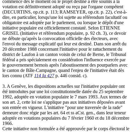
commence dès le moment où le projet destiné à être soumis à la
votation est définitivement adopté ou reçu par l'organe compétent
(DECURTINS, op.cit. p. 113; RAMSEYER, op.cit. p. 22), c'est-à-
dire, en particulier, lorsqu'une loi sujette au référendum facultatif ou
obligatoire est adoptée par le parlement, ou lorsque le dépôt d'une
initiative populaire est officiellement constaté. Selon ETIENNE
GRISEL (Initiative et référendum populaire, p. 92 ch. 3), ce devoir
ne débute qu'après la convocation officielle des électeurs, avec
l'envoi du message explicatif qui leur est destiné. Dans son arrêt du
20 décembre 1988 concernant l'initiative pour le rattachement du
district de Laufon à un canton voisin de celui de Berne, le Tribunal
fédéral a pris spécialement en considération l'influence exercée par
le gouvernement bernois après l'aboutissement des pourparlers avec
le canton de Bâle-Campagne, quand l'enjeu de l'initiative était dès
lors connu (ATF
114 Ia 427
p. 446 consid. c).
3. A Genève, les dispositions actuelles sur l'initiative populaire ont
été introduites par une loi constitutionnelle datée du 25 septembre
1992, adoptée en votation populaire le 7 mars 1993. Aux termes de
son art. 2, cette loi ne s'applique pas aux initiatives déposées avant
son entrée en vigueur. L'initiative "pour une traversée de la rade"
demeure donc régie par les art. 64 et ss aCst. gen., dans leur teneur
adoptée en votations populaires du 7 février 1960 et du 18 décembre
1966.
Cette initiative non formulée a été approuvée par le corps électoral le