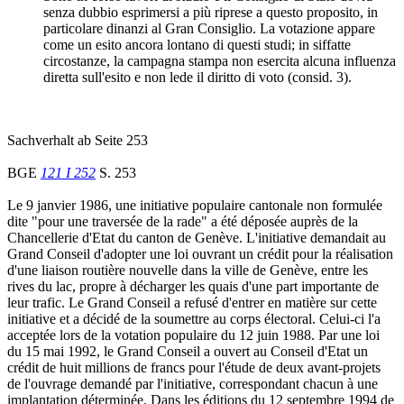
senza dubbio esprimersi a più riprese a questo proposito, in
particolare dinanzi al Gran Consiglio. La votazione appare
come un esito ancora lontano di questi studi; in siffatte
circostanze, la campagna stampa non esercita alcuna influenza
diretta sull'esito e non lede il diritto di voto (consid. 3).
Sachverhalt ab Seite 253
BGE
121 I 252
S. 253
Le 9 janvier 1986, une initiative populaire cantonale non formulée
dite "pour une traversée de la rade" a été déposée auprès de la
Chancellerie d'Etat du canton de Genève. L'initiative demandait au
Grand Conseil d'adopter une loi ouvrant un crédit pour la réalisation
d'une liaison routière nouvelle dans la ville de Genève, entre les
rives du lac, propre à décharger les quais d'une part importante de
leur trafic. Le Grand Conseil a refusé d'entrer en matière sur cette
initiative et a décidé de la soumettre au corps électoral. Celui-ci l'a
acceptée lors de la votation populaire du 12 juin 1988. Par une loi
du 15 mai 1992, le Grand Conseil a ouvert au Conseil d'Etat un
crédit de huit millions de francs pour l'étude de deux avant-projets
de l'ouvrage demandé par l'initiative, correspondant chacun à une
implantation déterminée. Dans les éditions du 12 septembre 1994 de