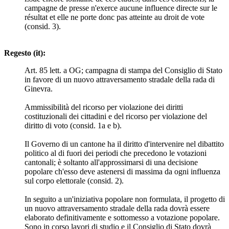
campagne de presse n'exerce aucune influence directe sur le
résultat et elle ne porte donc pas atteinte au droit de vote
(consid. 3).
Regesto (it):
Art. 85 lett. a OG; campagna di stampa del Consiglio di Stato
in favore di un nuovo attraversamento stradale della rada di
Ginevra.
Ammissibilità del ricorso per violazione dei diritti
costituzionali dei cittadini e del ricorso per violazione del
diritto di voto (consid. 1a e b).
Il Governo di un cantone ha il diritto d'intervenire nel dibattito
politico al di fuori dei periodi che precedono le votazioni
cantonali; è soltanto all'approssimarsi di una decisione
popolare ch'esso deve astenersi di massima da ogni influenza
sul corpo elettorale (consid. 2).
In seguito a un'iniziativa popolare non formulata, il progetto di
un nuovo attraversamento stradale della rada dovrà essere
elaborato definitivamente e sottomesso a votazione popolare.
Sono in corso lavori di studio e il Consiglio di Stato dovrà