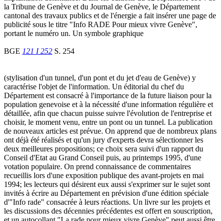
la Tribune de Genève et du Journal de Genève, le Département
cantonal des travaux publics et de l'énergie a fait insérer une page de
publicité sous le titre "Info RADE Pour mieux vivre Genève",
portant le numéro un. Un symbole graphique
BGE
121 I 252
S. 254
(stylisation d'un tunnel, d'un pont et du jet d'eau de Genève) y
caractérise l'objet de l'information. Un éditorial du chef du
Département est consacré à l'importance de la future liaison pour la
population genevoise et à la nécessité d'une information régulière et
détaillée, afin que chacun puisse suivre l'évolution de l'entreprise et
choisir, le moment venu, entre un pont ou un tunnel. La publication
de nouveaux articles est prévue. On apprend que de nombreux plans
ont déjà été réalisés et qu'un jury d'experts devra sélectionner les
deux meilleures propositions; ce choix sera suivi d'un rapport du
Conseil d'Etat au Grand Conseil puis, au printemps 1995, d'une
votation populaire. On prend connaissance de commentaires
recueillis lors d'une exposition publique des avant-projets en mai
1994; les lecteurs qui désirent eux aussi s'exprimer sur le sujet sont
invités à écrire au Département en prévision d'une édition spéciale
d'"Info rade" consacrée à leurs réactions. Un livre sur les projets et
les discussions des décennies précédentes est offert en souscription,
et un autocollant "La rade pour mieux vivre Genève" peut aussi être