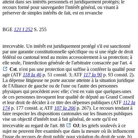
atteint dans ses intérêts personnels et juridiquement protégés; le
recours formé pour sauvegarder l'intérêt général, ou visant à
préserver de simples intérêts de fait, est en revanche
BGE
121 I 252
S. 255
irrecevable. Un intérêt est juridiquement protégé s'il est sanctionné
par une garantie constitutionnelle spécifique ou si une règle de droit
fédéral ou cantonal tend au moins accessoirement à sa protection; à
elle seule, l'interdiction générale de l'arbitraire consacrée par l'art. 4
Cst
. n'est pas une protection qui suffise à conférer la qualité pour
agir (ATF
118 Ia 46
p. 51 consid. 3; ATF
117 Ia 90
p. 93 consid. 2).
La dépense litigieuse ne porte aucune atteinte à la situation juridique
de l'Alliance de gauche ou de l'une ou l'autre des personnes
physiques qui procèdent avec elle; c'est en vain que quelques-unes
de ces personnes invoquent leur qualité de député au Grand Conseil
et leur droit de décider à ce titre des dépenses publiques (ATF
112 Ia
174
p. 177 consid. a; ATF
107 Ia 266
p. 267). Le recours tendant à
faire respecter les dispositions cantonales sur les finances publiques
vise un objectif d'intérêt tout à fait général, de sorte qu'il est
irrecevable au regard de l'art. 88
OJ
; les griefs soulevés à ce
sujet ne peuvent être examinés que dans la mesure où ils influencent
l'issue du recours de droit public pour violation du droit de vote. b)