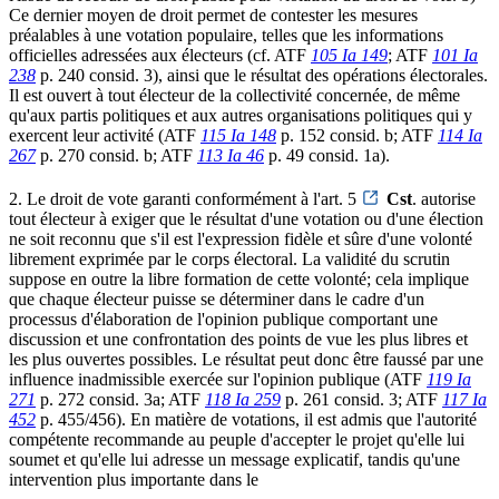
Ce dernier moyen de droit permet de contester les mesures
préalables à une votation populaire, telles que les informations
officielles adressées aux électeurs (cf. ATF
105 Ia 149
; ATF
101 Ia
238
p. 240 consid. 3), ainsi que le résultat des opérations électorales.
Il est ouvert à tout électeur de la collectivité concernée, de même
qu'aux partis politiques et aux autres organisations politiques qui y
exercent leur activité (ATF
115 Ia 148
p. 152 consid. b; ATF
114 Ia
267
p. 270 consid. b; ATF
113 Ia 46
p. 49 consid. 1a).
2. Le droit de vote garanti conformément à l'art. 5
Cst
. autorise
tout électeur à exiger que le résultat d'une votation ou d'une élection
ne soit reconnu que s'il est l'expression fidèle et sûre d'une volonté
librement exprimée par le corps électoral. La validité du scrutin
suppose en outre la libre formation de cette volonté; cela implique
que chaque électeur puisse se déterminer dans le cadre d'un
processus d'élaboration de l'opinion publique comportant une
discussion et une confrontation des points de vue les plus libres et
les plus ouvertes possibles. Le résultat peut donc être faussé par une
influence inadmissible exercée sur l'opinion publique (ATF
119 Ia
271
p. 272 consid. 3a; ATF
118 Ia 259
p. 261 consid. 3; ATF
117 Ia
452
p. 455/456). En matière de votations, il est admis que l'autorité
compétente recommande au peuple d'accepter le projet qu'elle lui
soumet et qu'elle lui adresse un message explicatif, tandis qu'une
intervention plus importante dans le