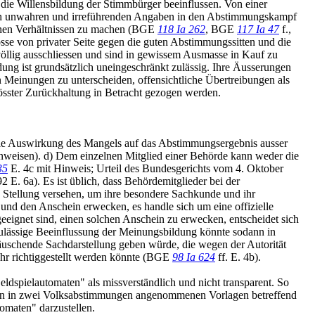
ie Willensbildung der Stimmbürger beeinflussen. Von einer
tlich unwahren und irreführenden Angaben in den Abstimmungskampf
lichen Verhältnissen zu machen (BGE
118 Ia 262
, BGE
117 Ia 47
f.,
sse von privater Seite gegen die guten Abstimmungssitten und die
öllig ausschliessen und sind in gewissem Ausmasse in Kauf zu
g ist grundsätzlich uneingeschränkt zulässig. Ihre Äusserungen
 Meinungen zu unterscheiden, offensichtliche Übertreibungen als
össter Zurückhaltung in Betracht gezogen werden.
die Auswirkung des Mangels auf das Abstimmungsergebnis ausser
inweisen). d) Dem einzelnen Mitglied einer Behörde kann weder die
35
E. 4c mit Hinweis; Urteil des Bundesgerichts vom 4. Oktober
E. 6a). Es ist üblich, dass Behördemitglieder bei der
 Stellung versehen, um ihre besondere Sachkunde und ihr
n und den Anschein erwecken, es handle sich um eine offizielle
eeignet sind, einen solchen Anschein zu erwecken, entscheidet sich
nzulässige Beeinflussung der Meinungsbildung könnte sodann in
täuschende Sachdarstellung geben würde, die wegen der Autorität
ehr richtiggestellt werden könnte (BGE
98 Ia 624
ff. E. 4b).
ldspielautomaten" als missverständlich und nicht transparent. So
schon in zwei Volksabstimmungen angenommenen Vorlagen betreffend
omaten" darzustellen.