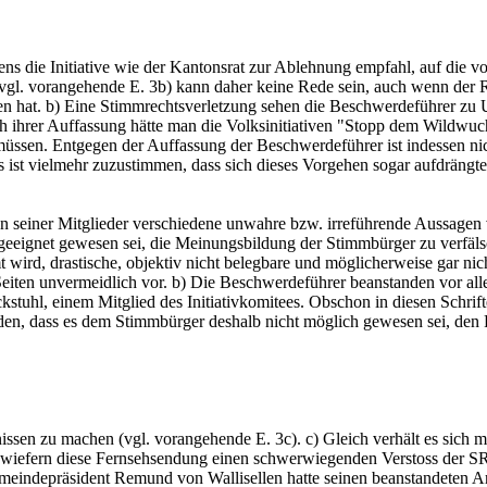
gens die Initiative wie der Kantonsrat zur Ablehnung empfahl, auf di
vgl. vorangehende E. 3b) kann daher keine Rede sein, auch wenn der 
en hat. b) Eine Stimmrechtsverletzung sehen die Beschwerdeführer zu 
ihrer Auffassung hätte man die Volksinitiativen "Stopp dem Wildwuc
üssen. Entgegen der Auffassung der Beschwerdeführer ist indessen n
s ist vielmehr zuzustimmen, dass sich dieses Vorgehen sogar aufdräng
n seiner Mitglieder verschiedene unwahre bzw. irreführende Aussagen 
 geeignet gewesen sei, die Meinungsbildung der Stimmbürger zu verfäl
wird, drastische, objektiv nicht belegbare und möglicherweise gar nic
iten unvermeidlich vor. b) Die Beschwerdeführer beanstanden vor alle
uhl, einem Mitglied des Initiativkomitees. Obschon in diesen Schrift
en, dass es dem Stimmbürger deshalb nicht möglich gewesen sei, den
ltnissen zu machen (vgl. vorangehende E. 3c). c) Gleich verhält es si
wiefern diese Fernsehsendung einen schwerwiegenden Verstoss der SRG
meindepräsident Remund von Wallisellen hatte seinen beanstandeten Art