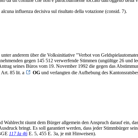
vato da un comune che non è particolarmente toccato dall'oggetto della v
alcuna influenza decisiva sul risultato della votazione (consid. 7).
nter anderem über die Volksinitiative "Verbot von Geldspielautomaten
5 annehmenden gegen 145 512 verwerfende Stimmen (ungültige 26 und l
Antrag seines Büros vom 19. November 1992 die gegen das Abstimmun
rt. 85 lit. a
OG
und verlangten die Aufhebung des Kantonsratsbe
nd Wahlrecht räumt dem Bürger allgemein den Anspruch darauf ein, das
usdruck bringt. Es soll garantiert werden, dass jeder Stimmbürger sei
 BGE
117 Ia 46
E. 5, 455 E. 3a, je mit Hinweisen).