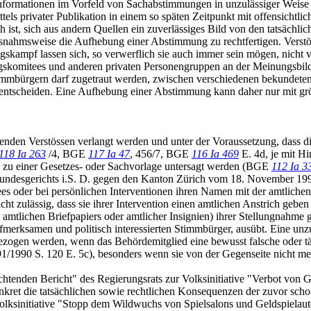
nformationen im Vorfeld von Sachabstimmungen in unzulässiger Weise d
els privater Publikation in einem so späten Zeitpunkt mit offensich
 ist, sich aus andern Quellen ein zuverlässiges Bild von den tatsäch
usnahmsweise die Aufhebung einer Abstimmung zu rechtfertigen. Verstö
ampf lassen sich, so verwerflich sie auch immer sein mögen, nicht v
omitees und anderen privaten Personengruppen an der Meinungsbildun
timmbürgern darf zugetraut werden, zwischen verschiedenen bekundeten
 entscheiden. Eine Aufhebung einer Abstimmung kann daher nur mit gr
nden Verstössen verlangt werden und unter der Voraussetzung, dass 
118 Ia 263
/4, BGE
117 Ia 47
, 456/7, BGE
116 Ia 469
E. 4d, je mit H
zu einer Gesetzes- oder Sachvorlage untersagt werden (BGE
112 Ia 3
 Bundesgerichts i.S. D. gegen den Kanton Zürich vom 18. November 1992 
 oder bei persönlichen Interventionen ihren Namen mit der amtlichen
ht zulässig, dass sie ihrer Intervention einen amtlichen Anstrich gebe
tlichen Briefpapiers oder amtlicher Insignien) ihrer Stellungnahme g
aufmerksamen und politisch interessierten Stimmbürger, ausübt. Eine u
t gezogen werden, wenn das Behördemitglied eine bewusst falsche oder 
 91/1990 S. 120 E. 5c), besonders wenn sie von der Gegenseite nicht m
htenden Bericht" des Regierungsrats zur Volksinitiative "Verbot von Ge
konkret die tatsächlichen sowie rechtlichen Konsequenzen der zuvor 
olksinitiative "Stopp dem Wildwuchs von Spielsalons und Geldspielaut