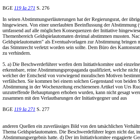
BGE
119 Ia 271
S. 276
In seinen Abstimmungserläuterungen hat der Regierungsrat, der übri
hingewiesen. Von einer unerlaubten Beeinflussung der Abstimmung (
umfassend auf alle möglichen Konsequenzen der Initiative hingewies
Themenbereich Geldspielautomaten dreimal abstimmen mussten. Nach 
Geldspielautomaten" als Eventualvorlagen zur Abstimmung bringen m
das Stimmrecht verletzt worden sein sollte. Dem Büro des Kantonsrat
zu verhindern.
5. a) Die Beschwerdeführer werfen dem Initiativkomitee und einzelne
erkennbare, reine Abstimmungspropaganda qualifiziert, welche nicht
welcher der Entscheid von vorwiegend moralischen Motiven bestimmt 
verfälschen. Sie kommen bei einem solchen Gegenstand von beiden Se
Abstimmung in der Wochenzeitung erschienenen Artikel von Urs Ruckst
unzutreffende Behauptungen erhoben wurden, kann nicht gesagt werd
zusammen mit den Verlautbarungen der Initiativgegner und aus
BGE
119 Ia 271
S. 277
anderen Quellen ein zuverlässiges Bild von den tatsächlichen Verhä
Thema Geldspielautomaten. Die Beschwerdeführer legen nicht dar, in
Abstimmungsergebnis hatte. d) Der im Initiativkomitee engagierte Ge