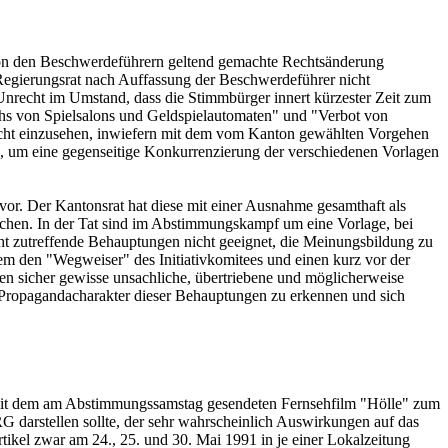
e von den Beschwerdeführern geltend gemachte Rechtsänderung
Regierungsrat nach Auffassung der Beschwerdeführer nicht
Unrecht im Umstand, dass die Stimmbürger innert kürzester Zeit zum
hs von Spielsalons und Geldspielautomaten" und "Verbot von
icht einzusehen, inwiefern mit dem vom Kanton gewählten Vorgehen
te, um eine gegenseitige Konkurrenzierung der verschiedenen Vorlagen
vor. Der Kantonsrat hat diese mit einer Ausnahme gesamthaft als
schen. In der Tat sind im Abstimmungskampf um eine Vorlage, bei
ht zutreffende Behauptungen nicht geeignet, die Meinungsbildung zu
m den "Wegweiser" des Initiativkomitees und einen kurz vor der
en sicher gewisse unsachliche, übertriebene und möglicherweise
 Propagandacharakter dieser Behauptungen zu erkennen und sich
ch mit dem am Abstimmungssamstag gesendeten Fernsehfilm "Hölle" zum
 darstellen sollte, der sehr wahrscheinlich Auswirkungen auf das
ikel zwar am 24., 25. und 30. Mai 1991 in je einer Lokalzeitung