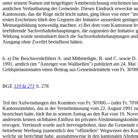
unter seinem Namen mit beigefügter Amtsbezeichnung erscheinen lass
amtlichen Verlautbarung der Gemeinde. Diesen Eindruck erweckte auch
Kantonsrats, das die Rüge nicht leicht nahm, ging bloss von einer 
ersten Erscheinen blieb den Gegnern der Initiative ausserdem genüge
Meinungsbildung notwendig machten. e) Bei dem vom Kantonsrat festg
irreführende Sachverhaltsbehauptungen, die zugunsten der Initiative
Wirkung wurde neutralisiert durch die Sachverhaltsbehauptungen un
Ausgang ohne Zweifel beeinflusst hätten.
6. a) Die Beschwerdeführer A. und Mitbeteiligte, B. und C. sowie D.
1991, amtlich (im "Anzeiger von Wallisellen") publiziert am 24. Mai
Geldspielautomaten einen Beitrag aus Gemeindemitteln von Fr. 30'000
BGE
119 Ia 271
S. 278
Teil der Aufwendungen des Komitees von Fr. 50'000.-- (oder Fr. 70'00
Kantonsratsbüro, das in der Vernehmlassung vom 22. August 1991 zu
bezeichnet hatte, hielt ihn in seinem Antrag an den Rat vom 19. Nove
anderseits keinen sichtbaren Einfluss im privaten Abstimmungskomit
erwogen. Vereinzelt wurde auch hervorgehoben, dass die Gemeinde d
betriebene Werbung (namentlich den "offiziellen" Wegweiser des Kom
welche sie berechtigt habe, ausnahmsweise in den kantonalen Abstim