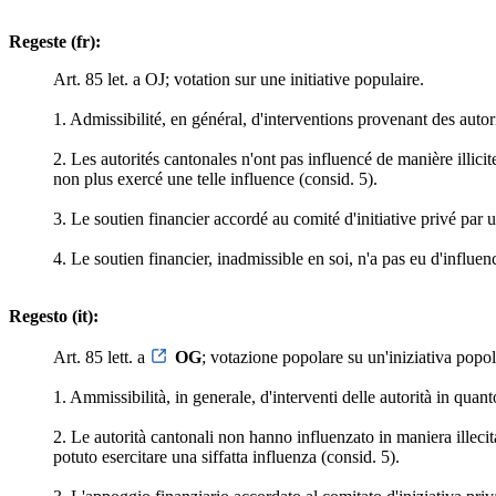
Regeste (fr):
Art. 85 let. a OJ; votation sur une initiative populaire.
1. Admissibilité, en général, d'interventions provenant des autori
2. Les autorités cantonales n'ont pas influencé de manière illicit
non plus exercé une telle influence (consid. 5).
3. Le soutien financier accordé au comité d'initiative privé par 
4. Le soutien financier, inadmissible en soi, n'a pas eu d'influenc
Regesto (it):
Art. 85 lett. a
OG
; votazione popolare su un'iniziativa popol
1. Ammissibilità, in generale, d'interventi delle autorità in quant
2. Le autorità cantonali non hanno influenzato in maniera illecita
potuto esercitare una siffatta influenza (consid. 5).