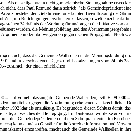
en. Als einseitige, wenn nicht gar polemische Stellungnahme erweckte 
 nicht, dass Paul Remund darin schrieb, "als Gemeindepräsident einer
"im Ansatz bestehenden Gefahr einer unerlaubten Beeinflussung der St
nd Zeit, um Berichtigungen erscheinen zu lassen, soweit einzelne dari
estellten Verhältnis der Werbung für und gegen die Initiative von ca.
 geäussert wurden, die Meinungsbildung und das Abstimmungsergebnis a
d Argumente in der überwiegenden gegnerischen Propaganda. Noch wen
 rügen auch, dass die Gemeinde Wallisellen in die Meinungsbildung unz
 1991 und in verschiedenen Tages- und Lokalzeitungen vom 24. bis 28. 
.-- zusprach, der einen erheblichen
0.-- laut Vernehmlassung der Gemeinde Wallisellen, evtl. Fr. 80'000.--
 den unmittelbar gegen die Abstimmung erhobenen staatsrechtlichen B
mber 1992 klar als unzulässig. Es begründete diesen Schluss damit, das
ee hatte, an welches der Beitrag ging. Im Kantonsrat wurde zwar von 
urch den Gemeindepräsidenten und den Schulpräsidenten im Komitee v
itees) kannte und so Gewähr für die korrekte Information und Verwend
mungskampf einzugreifen, macht auch die Gemeinde Wallisellen in ihre