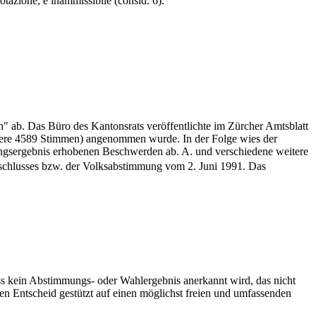
otazione, è inammissibile (consid. 6).
" ab. Das Büro des Kantonsrats veröffentlichte im Zürcher Amtsblatt
eere 4589 Stimmen) angenommen wurde. In der Folge wies der
gsergebnis erhobenen Beschwerden ab. A. und verschiedene weitere
schlusses bzw. der Volksabstimmung vom 2. Juni 1991. Das
s kein Abstimmungs- oder Wahlergebnis anerkannt wird, das nicht
nen Entscheid gestützt auf einen möglichst freien und umfassenden