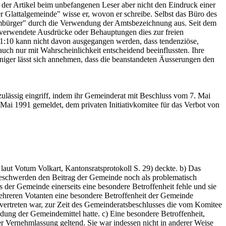
der Artikel beim unbefangenen Leser aber nicht den Eindruck einer
 Glattalgemeinde" wisse er, wovon er schreibe. Selbst das Büro des
immbürger" durch die Verwendung der Amtsbezeichnung aus. Seit dem
n verwendete Ausdrücke oder Behauptungen dies zur freien
 1:10 kann nicht davon ausgegangen werden, dass tendenziöse,
uch nur mit Wahrscheinlichkeit entscheidend beeinflussten. Ihre
iger lässt sich annehmen, dass die beanstandeten Äusserungen den
ulässig eingriff, indem ihr Gemeinderat mit Beschluss vom 7. Mai
Mai 1991 gemeldet, dem privaten Initiativkomitee für das Verbot von
 laut Votum Volkart, Kantonsratsprotokoll S. 29) deckte. b) Das
eschwerden den Beitrag der Gemeinde noch als problematisch
s der Gemeinde einerseits eine besondere Betroffenheit fehle und sie
mehreren Votanten eine besondere Betroffenheit der Gemeinde
ertreten war, zur Zeit des Gemeinderatsbeschlusses die vom Komitee
ung der Gemeindemittel hatte. c) Eine besondere Betroffenheit,
r Vernehmlassung geltend. Sie war indessen nicht in anderer Weise