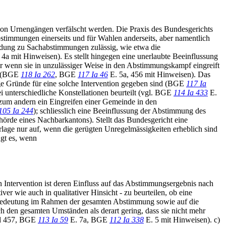
von Urnengängen verfälscht werden. Die Praxis des Bundesgerichts
abstimmungen einerseits und für Wahlen anderseits, aber namentlich
ldung zu Sachabstimmungen zulässig, wie etwa die
 4a mit Hinweisen). Es stellt hingegen eine unerlaubte Beeinflussung
der wenn sie in unzulässiger Weise in den Abstimmungskampf eingreift
nt (BGE
118 Ia 262
, BGE
117 Ia 46
E. 5a, 456 mit Hinweisen). Das
ige Gründe für eine solche Intervention gegeben sind (BGE
117 Ia
 unterschiedliche Konstellationen beurteilt (vgl. BGE
114 Ia 433
E.
 zum andern ein Eingreifen einer Gemeinde in den
105 Ia 244
); schliesslich eine Beeinflussung der Abstimmung des
hörde eines Nachbarkantons). Stellt das Bundesgericht eine
lage nur auf, wenn die gerügten Unregelmässigkeiten erheblich sind
gt es, wenn
n Intervention ist deren Einfluss auf das Abstimmungsergebnis nach
r wie auch in qualitativer Hinsicht - zu beurteilen, ob eine
n Bedeutung im Rahmen der gesamten Abstimmung sowie auf die
h den gesamten Umständen als derart gering, dass sie nicht mehr
nd 457, BGE
113 Ia 59
E. 7a, BGE
112 Ia 338
E. 5 mit Hinweisen). c)