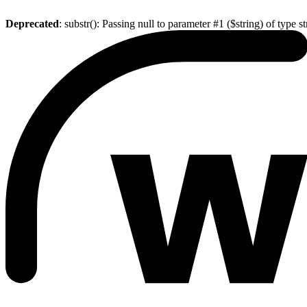
Deprecated
: substr(): Passing null to parameter #1 ($string) of type s