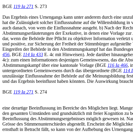
BGE
119 Ia 271
S. 273
Das Ergebnis eines Urnengangs kann unter anderem durch eine unzul
hat die Zulässigkeit solcher Einflussnahme auf die Willensbildung in 
auch danach, von wem die Einflussnahme ausgeht. b) Nach der Recht
Abstimmungserläuterungen der Exekutive, in denen eine Vorlage 
dar, wenn die Behörde ihre Pflicht zu objektiver Information verletz
und positive, zur Sicherung der Freiheit der Stimmbürger aufgestellte
Eingreifen der Behörde in den Abstimmungskampf hat das Bundesgeric
456
, BGE
114 Ia 433
E. 4c mit Hinweisen). Jede darüber hinausgehen
4c): zum einen Informationen desjenigen Gemeinwesens, das die Ab
Abstimmungskampf über eine kantonale Vorlage (BGE
116 Ia 466
, 
untergeordneten Gemeinwesens durch das übergeordnete (BGE
114 
unzulässige Einflussnahme der Behörde auf die Meinungsbildung fest,
und das Ergebnis beeinflusst haben könnten. Die Auswirkung brauch
BGE
119 Ia 271
S. 274
eine derartige Beeinflussung im Bereiche des Möglichen liegt. Mangel
den gesamten Umständen und grundsätzlich mit freier Kognition zu beu
Beeinflussung des Abstimmungsergebnisses möglich gewesen ist. Na
Grösse des Stimmenunterschiedes abgestellt. Erscheint die Möglichke
ernsthaft in Betracht fällt, so kann von der Aufhebung des Urneng