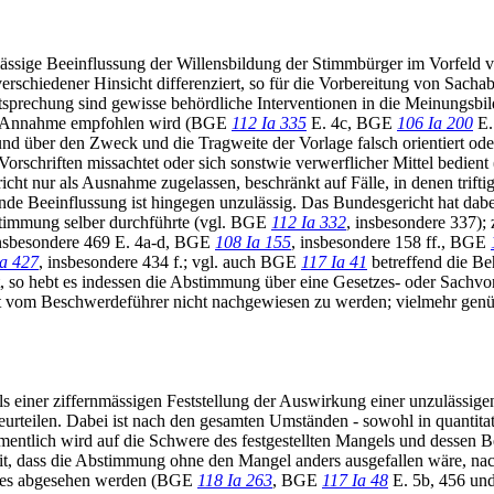
ässige Beeinflussung der Willensbildung der Stimmbürger im Vorfeld 
verschiedener Hinsicht differenziert, so für die Vorbereitung von Sach
sprechung sind gewisse behördliche Interventionen in die Meinungsbi
zur Annahme empfohlen wird (BGE
112 Ia 335
E. 4c, BGE
106 Ia 200
E.
t und über den Zweck und die Tragweite der Vorlage falsch orientiert o
 Vorschriften missachtet oder sich sonstwie verwerflicher Mittel bedie
ht nur als Ausnahme zugelassen, beschränkt auf Fälle, in denen trift
de Beeinflussung ist hingegen unzulässig. Das Bundesgericht hat dabei
stimmung selber durchführte (vgl. BGE
112 Ia 332
, insbesondere 337);
insbesondere 469 E. 4a-d, BGE
108 Ia 155
, insbesondere 158 ff., BGE
Ia 427
, insbesondere 434 f.; vgl. auch BGE
117 Ia 41
betreffend die Be
 so hebt es indessen die Abstimmung über eine Gesetzes- oder Sachvor
t vom Beschwerdeführer nicht nachgewiesen zu werden; vielmehr genü
s einer ziffernmässigen Feststellung der Auswirkung einer unzulässige
rteilen. Dabei ist nach den gesamten Umständen - sowohl in quantitative
mentlich wird auf die Schwere des festgestellten Mangels und desse
it, dass die Abstimmung ohne den Mangel anders ausgefallen wäre, nac
anges abgesehen werden (BGE
118 Ia 263
, BGE
117 Ia 48
E. 5b, 456 u