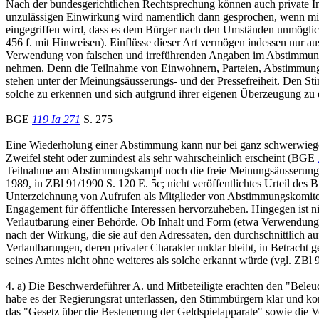
Nach der bundesgerichtlichen Rechtsprechung können auch private I
unzulässigen Einwirkung wird namentlich dann gesprochen, wenn mitt
eingegriffen wird, dass es dem Bürger nach den Umständen unmöglich
456 f. mit Hinweisen). Einflüsse dieser Art vermögen indessen nur a
Verwendung von falschen und irreführenden Angaben im Abstimmungsk
nehmen. Denn die Teilnahme von Einwohnern, Parteien, Abstimmungsk
stehen unter der Meinungsäusserungs- und der Pressefreiheit. Den S
solche zu erkennen und sich aufgrund ihrer eigenen Überzeugung zu
BGE
119 Ia 271
S. 275
Eine Wiederholung einer Abstimmung kann nur bei ganz schwerwiege
Zweifel steht oder zumindest als sehr wahrscheinlich erscheint (BGE
Teilnahme am Abstimmungskampf noch die freie Meinungsäusserung 
1989, in ZBl 91/1990 S. 120 E. 5c; nicht veröffentlichtes Urteil des
Unterzeichnung von Aufrufen als Mitglieder von Abstimmungskomitees
Engagement für öffentliche Interessen hervorzuheben. Hingegen ist nic
Verlautbarung einer Behörde. Ob Inhalt und Form (etwa Verwendung am
nach der Wirkung, die sie auf den Adressaten, den durchschnittlich 
Verlautbarungen, deren privater Charakter unklar bleibt, in Betrach
seines Amtes nicht ohne weiteres als solche erkannt würde (vgl. ZBl
4. a) Die Beschwerdeführer A. und Mitbeteiligte erachten den "Beleuc
habe es der Regierungsrat unterlassen, den Stimmbürgern klar und 
das "Gesetz über die Besteuerung der Geldspielapparate" sowie die V