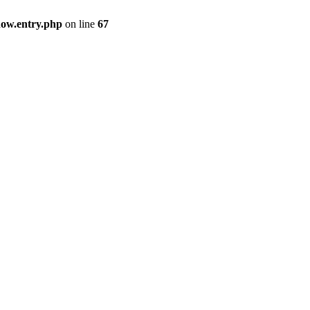
how.entry.php
on line
67