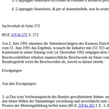
3. L'appoggio finanziario accordato al comitato d'iniziativa pri
4. L'appoggio finanziario, di per sé inammissibile, non ha avuto 
Sachverhalt ab Seite 272
BGE
119 Ia 271
S. 272
Am 2. Juni 1991 stimmten die Stimmberechtigten des Kantons Zürich u
vom 11. Juni 1991 das Ergebnis, wonach die Initiative mit 151 31
Kantonsrat in seiner Sitzung vom 14. Dezember 1992 entgegen dem 
Beschwerdeführer erhoben staatsrechtliche Beschwerde im Sinne von A
Bundesgericht weist die Beschwerden ab, soweit es darauf eintritt.
Erwägungen
Aus den Erwägungen:
3. a) Das vom Verfassungsrecht des Bundes gewährleistete Stimm- u
den freien Willen der Stimmbürger zuverlässig und unverfälscht zum A
Prozess der Meinungsbildung treffen kann (BGE
118 Ia 261
f. E. 3,