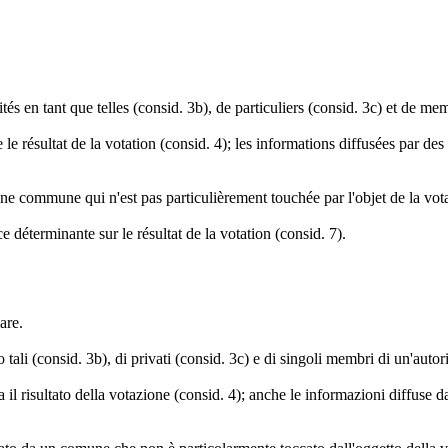
tés en tant que telles (consid. 3b), de particuliers (consid. 3c) et de me
e le résultat de la votation (consid. 4); les informations diffusées par de
une commune qui n'est pas particulièrement touchée par l'objet de la vota
e déterminante sur le résultat de la votation (consid. 7).
are.
o tali (consid. 3b), di privati (consid. 3c) e di singoli membri di un'autor
 il risultato della votazione (consid. 4); anche le informazioni diffuse d