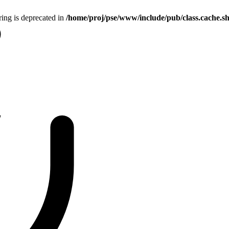
tring is deprecated in
/home/proj/pse/www/include/pub/class.cache.s