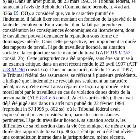
b) aa) Dans un arrêt publié, du 23 mars 1993, le Tribunal fédéral, se
rangeant à l'avis de Rehbinder (Commentaire bernois, n. 4 ad art.
336a
CO
), a considéré que, vu le caractère punitif de
l'indemnité, il fallait fixer son montant en fonction de la gravité de la
faute de l'employeur. En revanche, il ne fallait pas prendre en
considération les conséquences économiques du licenciement, dont
le travailleur pouvait demander la réparation sous forme de
dommages-intérêts. Dans cette perspective, peu importaient la durée
des rapports de travail, l'âge du travailleur licencié, sa situation
sociale et la conjoncture sur le marché du travail (ATF
119 II 157
consid. 2b). Cette jurisprudence a été rappelée, sans être soumise à
un examen critique, dans un arrêt récent rendu le 23 avril 1997 (ATF
123 III 246
consid. 6a). Dans un autre arrêt, daté du 17 avril 1997,
le Tribunal fédéral des assurances, se référant à plusieurs précédents,
a indiqué que l'indemnité ne revêtait pas seulement un caractère
pénal, mais qu'elle devait aussi réparer de façon appropriée le tort
moral subi par le travailleur en cas de violation de ses droits de la
personnalité (ATF
123 V 5
consid. 2a et les arrêts cités). Il en avait
déjà été jugé ainsi dans un arrêt non publié du 22 février 1994
(reproduit in SJ 1995 p. 802 ss), où le Tribunal fédéral avait
expressément pris en considération, parmi les circonstances
pertinentes, l'âge du travailleur licencié, sa situation sociale, les
difficultés de sa réinsertion dans la vie économique, de même que la
durée des rapports de travail (p. 806). L'état qui en a été fait révèle
une contradiction interne dans la jurisprudence, même récente,