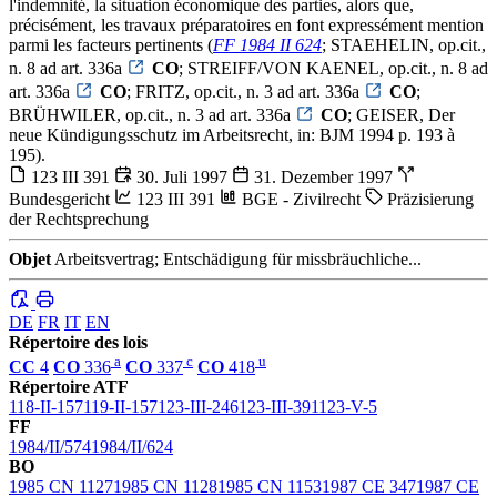
l'indemnité, la situation économique des parties, alors que,
précisément, les travaux préparatoires en font expressément mention
parmi les facteurs pertinents (
FF 1984 II 624
; STAEHELIN, op.cit.,
n. 8 ad art. 336a
CO
; STREIFF/VON KAENEL, op.cit., n. 8 ad
art. 336a
CO
; FRITZ, op.cit., n. 3 ad art. 336a
CO
;
BRÜHWILER, op.cit., n. 3 ad art. 336a
CO
; GEISER, Der
neue Kündigungsschutz im Arbeitsrecht, in: BJM 1994 p. 193 à
195).
123 III 391
30. Juli 1997
31. Dezember 1997
Bundesgericht
123 III 391
BGE - Zivilrecht
Präzisierung
der Rechtsprechung
Objet
Arbeitsvertrag; Entschädigung für missbräuchliche...
DE
FR
IT
EN
Répertoire des lois
a
c
u
CC
4
CO
336
CO
337
CO
418
Répertoire ATF
118-II-157
119-II-157
123-III-246
123-III-391
123-V-5
FF
1984/II/574
1984/II/624
BO
1985 CN 1127
1985 CN 1128
1985 CN 1153
1987 CE 347
1987 CE