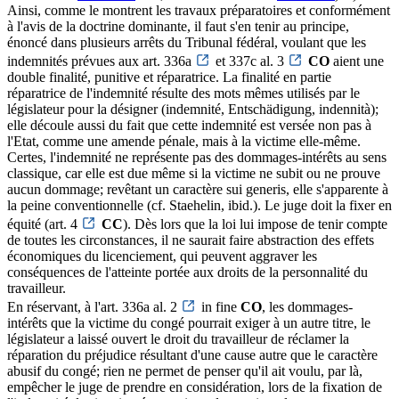
Ainsi, comme le montrent les travaux préparatoires et conformément
à l'avis de la doctrine dominante, il faut s'en tenir au principe,
énoncé dans plusieurs arrêts du Tribunal fédéral, voulant que les
indemnités prévues aux art. 336a
et 337c al. 3
CO
aient une
double finalité, punitive et réparatrice. La finalité en partie
réparatrice de l'indemnité résulte des mots mêmes utilisés par le
législateur pour la désigner (indemnité, Entschädigung, indennità);
elle découle aussi du fait que cette indemnité est versée non pas à
l'Etat, comme une amende pénale, mais à la victime elle-même.
Certes, l'indemnité ne représente pas des dommages-intérêts au sens
classique, car elle est due même si la victime ne subit ou ne prouve
aucun dommage; revêtant un caractère sui generis, elle s'apparente à
la peine conventionnelle (cf. Staehelin, ibid.). Le juge doit la fixer en
équité (art. 4
CC
). Dès lors que la loi lui impose de tenir compte
de toutes les circonstances, il ne saurait faire abstraction des effets
économiques du licenciement, qui peuvent aggraver les
conséquences de l'atteinte portée aux droits de la personnalité du
travailleur.
En réservant, à l'art. 336a al. 2
in fine
CO
, les dommages-
intérêts que la victime du congé pourrait exiger à un autre titre, le
législateur a laissé ouvert le droit du travailleur de réclamer la
réparation du préjudice résultant d'une cause autre que le caractère
abusif du congé; rien ne permet de penser qu'il ait voulu, par là,
empêcher le juge de prendre en considération, lors de la fixation de