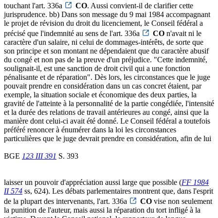
touchant l'art. 336a
CO
. Aussi convient-il de clarifier cette
jurisprudence. bb) Dans son message du 9 mai 1984 accompagnant
le projet de révision du droit du licenciement, le Conseil fédéral a
précisé que l'indemnité au sens de l'art. 336a
CO
n'avait ni le
caractère d'un salaire, ni celui de dommages-intérêts, de sorte que
son principe et son montant ne dépendaient que du caractère abusif
du congé et non pas de la preuve d'un préjudice. "Cette indemnité,
soulignait-il, est une sanction de droit civil qui a une fonction
pénalisante et de réparation". Dès lors, les circonstances que le juge
pouvait prendre en considération dans un cas concret étaient, par
exemple, la situation sociale et économique des deux parties, la
gravité de l'atteinte à la personnalité de la partie congédiée, l'intensité
et la durée des relations de travail antérieures au congé, ainsi que la
manière dont celui-ci avait été donné. Le Conseil fédéral a toutefois
préféré renoncer à énumérer dans la loi les circonstances
particulières que le juge devrait prendre en considération, afin de lui
BGE
123 III 391
S. 393
laisser un pouvoir d'appréciation aussi large que possible (
FF 1984
II 574
ss, 624). Les débats parlementaires montrent que, dans l'esprit
de la plupart des intervenants, l'art. 336a
CO
vise non seulement
la punition de l'auteur, mais aussi la réparation du tort infligé à la