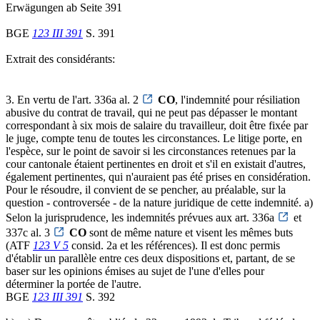
Erwägungen ab Seite 391
BGE
123 III 391
S. 391
Extrait des considérants:
3. En vertu de l'art. 336a al. 2
CO
, l'indemnité pour résiliation
abusive du contrat de travail, qui ne peut pas dépasser le montant
correspondant à six mois de salaire du travailleur, doit être fixée par
le juge, compte tenu de toutes les circonstances. Le litige porte, en
l'espèce, sur le point de savoir si les circonstances retenues par la
cour cantonale étaient pertinentes en droit et s'il en existait d'autres,
également pertinentes, qui n'auraient pas été prises en considération.
Pour le résoudre, il convient de se pencher, au préalable, sur la
question - controversée - de la nature juridique de cette indemnité. a)
Selon la jurisprudence, les indemnités prévues aux art. 336a
et
337c al. 3
CO
sont de même nature et visent les mêmes buts
(ATF
123 V 5
consid. 2a et les références). Il est donc permis
d'établir un parallèle entre ces deux dispositions et, partant, de se
baser sur les opinions émises au sujet de l'une d'elles pour
déterminer la portée de l'autre.
BGE
123 III 391
S. 392