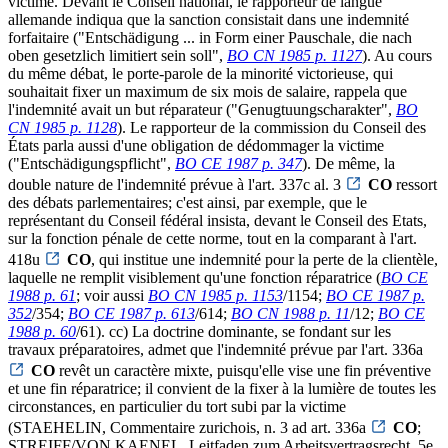
victime. Devant le Conseil national, le rapporteur de langue
allemande indiqua que la sanction consistait dans une indemnité
forfaitaire ("Entschädigung ... in Form einer Pauschale, die nach
oben gesetzlich limitiert sein soll",
BO CN 1985 p. 1127
). Au cours
du même débat, le porte-parole de la minorité victorieuse, qui
souhaitait fixer un maximum de six mois de salaire, rappela que
l'indemnité avait un but réparateur ("Genugtuungscharakter",
BO
CN 1985 p. 1128
). Le rapporteur de la commission du Conseil des
États parla aussi d'une obligation de dédommager la victime
("Entschädigungspflicht",
BO CE 1987 p. 347
). De même, la
double nature de l'indemnité prévue à l'art. 337c al. 3
CO
ressort
des débats parlementaires; c'est ainsi, par exemple, que le
représentant du Conseil fédéral insista, devant le Conseil des Etats,
sur la fonction pénale de cette norme, tout en la comparant à l'art.
418u
CO
, qui institue une indemnité pour la perte de la clientèle,
laquelle ne remplit visiblement qu'une fonction réparatrice (
BO CE
1988 p. 61
; voir aussi
BO CN 1985 p. 1153
/1154;
BO CE 1987 p.
352
/354;
BO CE 1987 p. 613
/614;
BO CN 1988 p. 11
/12;
BO CE
1988 p. 60
/61). cc) La doctrine dominante, se fondant sur les
travaux préparatoires, admet que l'indemnité prévue par l'art. 336a
CO
revêt un caractère mixte, puisqu'elle vise une fin préventive
et une fin réparatrice; il convient de la fixer à la lumière de toutes les
circonstances, en particulier du tort subi par la victime
(STAEHELIN, Commentaire zurichois, n. 3 ad art. 336a
CO
;
STREIFF/VON KAENEL, Leitfaden zum Arbeitsvertragsrecht, 5e