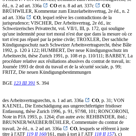
éd., n. 2 ad art. 336a
CO
et n. 8 ad art. 337c
CO
;
BRÜHWILER, Kommentar zum Einzelarbeitsvertrag, 2e éd., n. 2
ad art. 336a
CO
, lequel relève les contradictions de la
jurisprudence; VISCHER, Der Arbeitsvertrag, 2e éd., in:
Schweizerisches Privatrecht, vol. VII/1, III, p. 172, qui souligne
qu'une indemnité pour tort moral n'est due que dans la mesure où ce
tort n'est pas réparé par la peine civile; TROXLER, Der sachliche
Kündigungsschutz nach Schweizer Arbeitsvertragsrecht, thèse Bâle
1992, p. 120 à 122; HUMBERT, Der neue Kündigungsschutz im
Arbeitsrecht, thèse Zurich 1991, p. 108 et p. 110/111; BARBEY, La
procédure relative aux résiliations abusives du contrat de travail, in:
Journée 1993 de droit du travail et de la sécurité sociale, p. 99;
FRITZ, Die neuen Kündigungsbestimmungen
BGE
123 III 391
S. 394
des Arbeitsvertragsrechts, n. 1 ad art. 336a
CO
, p. 31; VON
KAENEL, Die Entschädigung aus ungerechtfertigter fristloser
Entlassung, thèse Zurich 1996, p. 91, 97/98, 101; RONCORONI,
Note in PJA 1993, p. 1264; d'un autre avis: REHBINDER, ibid.;
BRUNNER/WAEBER/BÜHLER, Commentaire du contrat de
travail, 2e éd., n. 2 ad art. 336a
CO
, lesquels se réfèrent à juste
titre à l'ATF
119 II 160
/161, mais à tort à l' ATF
118 II 157
). c)