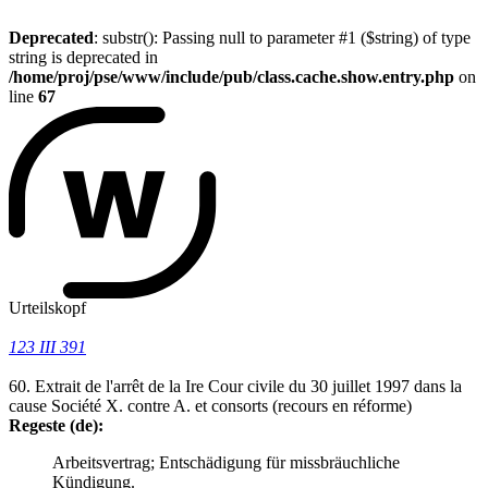
Deprecated
: substr(): Passing null to parameter #1 ($string) of type
string is deprecated in
/home/proj/pse/www/include/pub/class.cache.show.entry.php
on
line
67
Urteilskopf
123 III 391
60. Extrait de l'arrêt de la Ire Cour civile du 30 juillet 1997 dans la
cause Société X. contre A. et consorts (recours en réforme)
Regeste (de):
Arbeitsvertrag; Entschädigung für missbräuchliche
Kündigung.