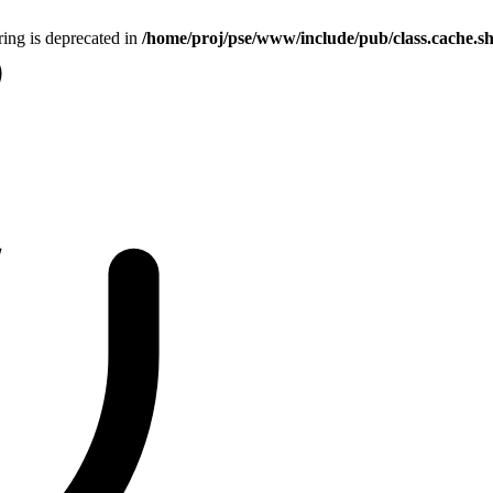
tring is deprecated in
/home/proj/pse/www/include/pub/class.cache.s