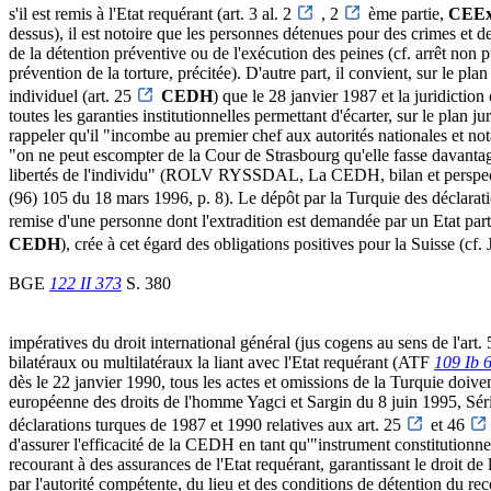
s'il est remis à l'Etat requérant (art. 3 al. 2
, 2
ème partie,
CEEx
dessus), il est notoire que les personnes détenues pour des crimes et d
de la détention préventive ou de l'exécution des peines (cf. arrêt no
prévention de la torture, précitée). D'autre part, il convient, sur le 
individuel (art. 25
CEDH
) que le 28 janvier 1987 et la juridictio
toutes les garanties institutionnelles permettant d'écarter, sur le plan j
rappeler qu'il "incombe au premier chef aux autorités nationales et no
"on ne peut escompter de la Cour de Strasbourg qu'elle fasse davantage 
libertés de l'individu" (ROLV RYSSDAL, La CEDH, bilan et perspective
(96) 105 du 18 mars 1996, p. 8). Le dépôt par la Turquie des déclarati
remise d'une personne dont l'extradition est demandée par un Etat part
CEDH
), crée à cet égard des obligations positives pour la Suisse (cf
BGE
122 II 373
S. 380
impératives du droit international général (jus cogens au sens de l'art.
bilatéraux ou multilatéraux la liant avec l'Etat requérant (ATF
109 Ib 
dès le 22 janvier 1990, tous les actes et omissions de la Turquie doi
européenne des droits de l'homme Yagci et Sargin du 8 juin 1995, Séri
déclarations turques de 1987 et 1990 relatives aux art. 25
et 46
d'assurer l'efficacité de la CEDH en tant qu'"instrument constitutionn
recourant à des assurances de l'Etat requérant, garantissant le droit d
par l'autorité compétente, du lieu et des conditions de détention du re