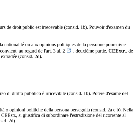
cours de droit public est irrecevable (consid. 1b). Pouvoir d'examen du
à la nationalité ou aux opinions politiques de la personne poursuivie
 convient, au regard de l'art. 3 al. 2
, deuxième partie,
CEExtr
., de
 extradée (consid. 2d).
rso di diritto pubblico è irricevibile (consid. 1b). Potere d'esame del
ità o opinioni politiche della persona perseguita (consid. 2a e b). Nella
e CEEstr., si giustifica di subordinare l'estradizione del ricorrente al
sid. 2d).