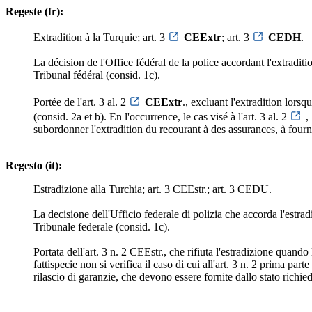
Regeste (fr):
Extradition à la Turquie; art. 3
CEExtr
; art. 3
CEDH
.
La décision de l'Office fédéral de la police accordant l'extraditi
Tribunal fédéral (consid. 1c).
Portée de l'art. 3 al. 2
CEExtr
., excluant l'extradition lors
(consid. 2a et b). En l'occurrence, le cas visé à l'art. 3 al. 2
,
subordonner l'extradition du recourant à des assurances, à fourn
Regesto (it):
Estradizione alla Turchia; art. 3 CEEstr.; art. 3 CEDU.
La decisione dell'Ufficio federale di polizia che accorda l'estrad
Tribunale federale (consid. 1c).
Portata dell'art. 3 n. 2 CEEstr., che rifiuta l'estradizione quand
fattispecie non si verifica il caso di cui all'art. 3 n. 2 prima part
rilascio di garanzie, che devono essere fornite dallo stato richie