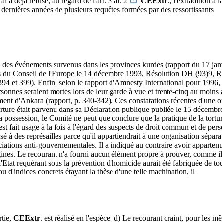
 déjà refusé, au regard de l'art. 3 al. 2
CEExtr
., l'extradition 
ernières années de plusieurs requêtes formées par des ressortissants
c des événements survenus dans les provinces kurdes (rapport du 17 ja
res du Conseil de l'Europe le 14 décembre 1993, Résolution DH (93)9,
4 et 399). Enfin, selon le rapport d'Amnesty International pour 1996, 
onnes seraient mortes lors de leur garde à vue et trente-cinq au moins au
ment d'Ankara (rapport, p. 340-342). Ces constatations récentes d'une 
ture était parvenu dans sa Déclaration publique publiée le 15 décembre 1
sa possession, le Comité ne peut que conclure que la pratique de la tort
st fait usage à la fois à l'égard des suspects de droit commun et de pers
des représailles parce qu'il appartiendrait à une organisation séparatist
tions anti-gouvernementales. Il a indiqué au contraire avoir appartenu
igines. Le recourant n'a fourni aucun élément propre à prouver, comme il
'Etat requérant sous la prévention d'homicide aurait été fabriquée de tou
u d'indices concrets étayant la thèse d'une telle machination, il
rtie,
CEExtr
. est réalisé en l'espèce. d) Le recourant craint, pour les 