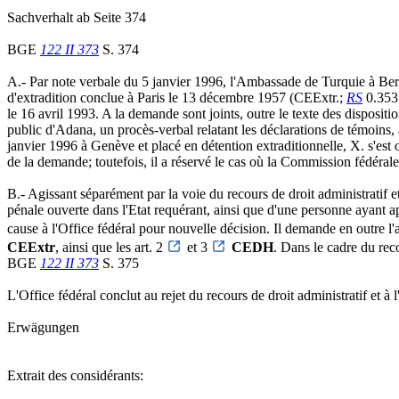
Sachverhalt ab Seite 374
BGE
122 II 373
S. 374
A.- Par note verbale du 5 janvier 1996, l'Ambassade de Turquie à Bern
d'extradition conclue à Paris le 13 décembre 1957 (CEExtr.;
RS
0.353.
le 16 avril 1993. A la demande sont joints, outre le texte des dispositi
public d'Adana, un procès-verbal relatant les déclarations de témoins, a
janvier 1996 à Genève et placé en détention extraditionnelle, X. s'est o
de la demande; toutefois, il a réservé le cas où la Commission fédérale 
B.- Agissant séparément par la voie du recours de droit administratif 
pénale ouverte dans l'Etat requérant, ainsi que d'une personne ayant app
cause à l'Office fédéral pour nouvelle décision. Il demande en outre l'as
CEExtr
, ainsi que les art. 2
et 3
CEDH
. Dans le cadre du reco
BGE
122 II 373
S. 375
L'Office fédéral conclut au rejet du recours de droit administratif et à
Erwägungen
Extrait des considérants: