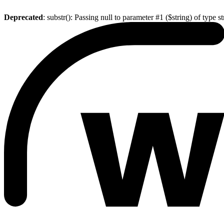
Deprecated
: substr(): Passing null to parameter #1 ($string) of type s