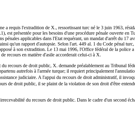
e a requis l'extradition de X., ressortissant turc né le 3 juin 1963, r
1), est présentée pour les besoins d'une procédure pénale ouverte en T
ons pénales applicables dans l'Etat requérant, un mandat d'arrêt du 17 av
insi qu'un rapport d'autopsie. Selon l'art. 449 al. 1 du Code pénal turc, 
pposé à son extradition. Le 13 mai 1996, l'Office fédéral de la police a a
de recours en matière d'asile accorderait celui-ci à X.
et du recours de droit public, X. demande préalablement au Tribunal féd
artenu autrefois à l'armée turque; il requiert principalement l'annulation
sistance judiciaire. A l'appui du recours de droit administratif, il invoq
urs de droit public, il se plaint de la violation de son droit d'être entendu
 l'irrecevabilité du recours de droit public. Dans le cadre d'un second éch