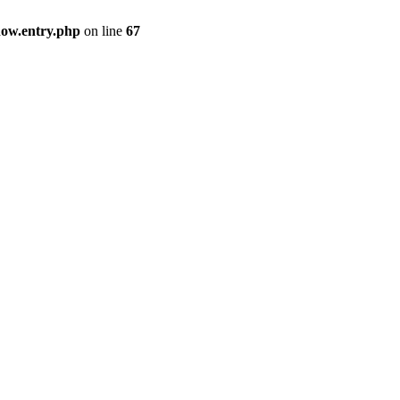
how.entry.php
on line
67