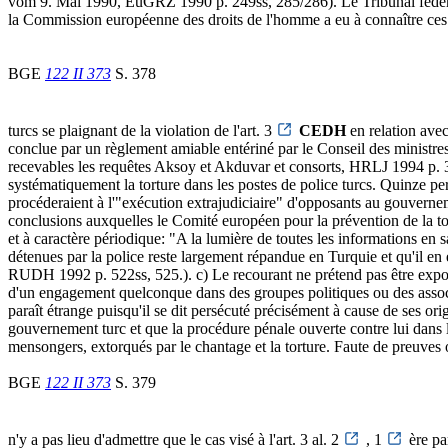
vom 9. Mai 1990, EuGRZ 1990 p. 249ss, 285/286). Le Tribunal fédéral a
la Commission européenne des droits de l'homme a eu à connaître ces d
BGE
122 II 373
S. 378
turcs se plaignant de la violation de l'art. 3
CEDH
en relation ave
conclue par un règlement amiable entériné par le Conseil des minist
recevables les requêtes Aksoy et Akduvar et consorts, HRLJ 1994 p. 39
systématiquement la torture dans les postes de police turcs. Quinze pers
procéderaient à l'"exécution extrajudiciaire" d'opposants au gouverne
conclusions auxquelles le Comité européen pour la prévention de la tor
et à caractère périodique: "A la lumière de toutes les informations en 
détenues par la police reste largement répandue en Turquie et qu'il en e
RUDH 1992 p. 522ss, 525.). c) Le recourant ne prétend pas être exposé à 
d'un engagement quelconque dans des groupes politiques ou des associa
paraît étrange puisqu'il se dit persécuté précisément à cause de ses or
gouvernement turc et que la procédure pénale ouverte contre lui dans l
mensongers, extorqués par le chantage et la torture. Faute de preuves o
BGE
122 II 373
S. 379
n'y a pas lieu d'admettre que le cas visé à l'art. 3 al. 2
, 1
ère pa