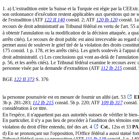
1. a) L'extradition entre la Suisse et la Turquie est régie par la CEExt
son ordonnance d'exécution restent applicables aux questions qui ne so
de l'extradition (ATF
122 II 140
consid. 2; ATF
120 Ib 120
consid. 1a 
recours de droit administratif au Tribunal fédéral en vertu de l'art. 55 a
à obtenir l'annulation ou la modification de la décision attaquée, a qual
arrêts cités). Le recours de droit public est ainsi irrecevable au regard d
permet aussi de soulever le grief tiré de la violation des droits constit
175 consid. 1 p. 178, et les arrêts cités). Les griefs soulevés à l'appu
droit administratif. c) Les conclusions qui vont au-delà de l'annulation
p. 56, et les arrêts cités). Le Tribunal fédéral examine le recours avec 
personne visée par la demande d'extradition (ATF
112 Ib 215
consid.
BGE
122 II 373
S. 376
la personne poursuivie est en mesure de fournir un alibi (art. 53
E
3b p. 281-283;
112 Ib 215
consid. 5b p. 220; ATF
109 Ib 317
consid. 
considération à ce titre.
En l'espèce, il n'appartient pas aux autorités suisses de vérifier le bie
En particulier, il n'y a pas lieu de procéder à l'audition des témoins 
violation du droit d'être entendu, tiré des art. 4
Cst
., 12ss et 33
PA
d) En se prononçant sur l'opposition, l'Office fédéral a aussi statué for
Tribunal fédéral avec sa proposition (ATF
111 Ib 138
consid. 1 p. 140/