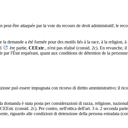
on peut être attaquée par la voie du recours de droit administratif; le re
que la demande a été formée pour des motifs liés à la race, à la religion, 
 1
ère partie,
CEExtr
., n'est pas réalisé (consid. 2c). En revanche, il
ir par l'État requérant, quant aux conditions de détention de la personne
izione può essere impugnata con ricorso di diritto amministrativo; il rico
o la domanda è stata posta per considerazioni di razza, religione, nazional
e CEEstr. (consid. 2c). Per contro, nell'ottica dell'art. 3 n. 2 seconda part
dente, riguardo alle condizioni di detenzione della persona estradata (con