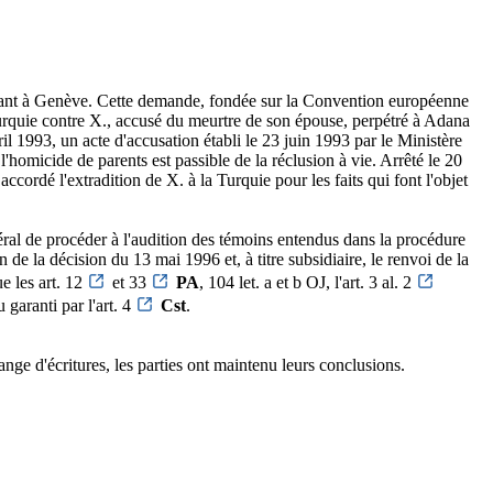
ésidant à Genève. Cette demande, fondée sur la Convention européenne
urquie contre X., accusé du meurtre de son épouse, perpétré à Adana
ril 1993, un acte d'accusation établi le 23 juin 1993 par le Ministère
l'homicide de parents est passible de la réclusion à vie. Arrêté le 20
ccordé l'extradition de X. à la Turquie pour les faits qui font l'objet
éral de procéder à l'audition des témoins entendus dans la procédure
 de la décision du 13 mai 1996 et, à titre subsidiaire, le renvoi de la
ue les art. 12
et 33
PA
, 104 let. a et b OJ, l'art. 3 al. 2
 garanti par l'art. 4
Cst
.
ange d'écritures, les parties ont maintenu leurs conclusions.