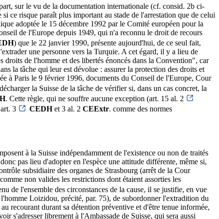
art, sur le vu de la documentation internationale (cf. consid. 2b ci-
i ce risque paraît plus important au stade de l'arrestation que de celui
publique adoptée le 15 décembre 1992 par le Comité européen pour la
Conseil de l'Europe depuis 1949, qui n'a reconnu le droit de recours
EDH
) que le 22 janvier 1990, présente aujourd'hui, de ce seul fait,
 d'extrader une personne vers la Turquie. A cet égard, il y a lieu de
es droits de l'homme et des libertés énoncés dans la Convention", car
s la tâche qui leur est dévolue : assurer la protection des droits et
ée à Paris le 9 février 1996, documents du Conseil de l'Europe, Cour
écharger la Suisse de la tâche de vérifier si, dans un cas concret, la
H
. Cette règle, qui ne souffre aucune exception (art. 15 al. 2
 art. 3
CEDH
et 3 al. 2
CEExtr
. comme des normes
imposent à la Suisse indépendamment de l'existence ou non de traités
a donc pas lieu d'adopter en l'espèce une attitude différente, même si,
ntrôle subsidiaire des organes de Strasbourg (arrêt de la Cour
mme non valides les restrictions dont étaient assorties les
u de l'ensemble des circonstances de la cause, il se justifie, en vue
 l'homme Loizidou, précité, par. 75), de subordonner l'extradition du
 au recourant durant sa détention préventive et d'être tenue informée,
voir s'adresser librement à l'Ambassade de Suisse, qui sera aussi