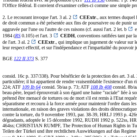
l'Office fédéral. Il convient d'examiner celles-ci comme une simple pro
2. Le recourant invoque l'art. 3 al. 2
CEExtr
., aux termes duquel 
de droit commun a été présentée aux fins de poursuivre ou de punir un i
aggravée par l'une ou l'autre de ces raisons (cf. aussi l'art. 2 let. b
e
1984 (
RS
0.105) et l'art. 3
CEDH
, conventions ratifiées tant par 
de l'art. 3 al. 2
CEExtr
., qui implique un jugement de valeur sur le
leur respect effectif, et sur l'indépendance et l'impartialité du pouvoir
BGE
122 II 373
S. 377
consid. 16c p. 337/338). Pour bénéficier de la protection des art. 3 al.
particulière; il lui appartient de rendre vraisemblable l'existence d'u
224; ATF
109 Ib 64
consid. 5b/aa p. 73; ATF
108 Ib 408
consid. 8b/aa
beau-père, lequel éprouverait à son égard une haine "raciale" liée à s
prétend être menacé de tortures ou de mort s'il est remis à l'Etat requé
séparatisme et recouru à la force armée pour maintenir l'ordre dans les
internationale, en raison des graves violations des droits démocratiqu
contre la torture, du 9 novembre 1993, par. 38-39, HRLJ 1993 p. 426ss
dégradants, adoptée le 15 décembre 1992, RUDH 1992 p. 522ss, HRLJ 
464ss; CHRISTIAN RUMPF, The Protection of Human Rights in Turkey 
Teilen der Türkei und ihre rechtlichen Auswirkungen auf das Regim