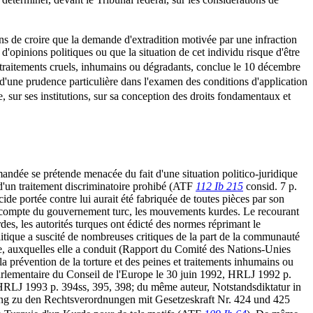
sons de croire que la demande d'extradition motivée par une infraction
'opinions politiques ou que la situation de cet individu risque d'être
ou traitements cruels, inhumains ou dégradants, conclue le 10 décembre
ve d'une prudence particulière dans l'examen des conditions d'application
e, sur ses institutions, sur sa conception des droits fondamentaux et
demandée se prétende menacée du fait d'une situation politico-juridique
u d'un traitement discriminatoire prohibé (ATF
112 Ib 215
consid. 7 p.
cide portée contre lui aurait été fabriquée de toutes pièces par son
r le compte du gouvernement turc, les mouvements kurdes. Le recourant
rdes, les autorités turques ont édicté des normes réprimant le
olitique a suscité de nombreuses critiques de la part de la communauté
ure, auxquelles elle a conduit (Rapport du Comité des Nations-Unies
 prévention de la torture et des peines et traitements inhumains ou
rlementaire du Conseil de l'Europe le 30 juin 1992, HRLJ 1992 p.
LJ 1993 p. 394ss, 395, 398; du même auteur, Notstandsdiktatur in
ung zu den Rechtsverordnungen mit Gesetzeskraft Nr. 424 und 425