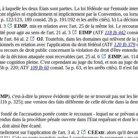
r., à laquelle les deux Etats sont parties. La loi fédérale sur l'entraide
nt réglées ni explicitement ni implicitement par la Convention, ou lors
p. 122/123, 189 consid. 2b p. 191/192 et les arrêts cités). b) La décision 
l. 3
EIMP
, mis en relation avec l'art. 25 de la même loi. Le recoura
ité pour agir au sens de l'art. 21 al. 3
EIMP
(ATF
118 Ib 442
consi
e l'art. 84 al. 2
OJ
. Toutefois, dans les domaines qui relèvent de la j
utionnels en relation avec l'application du droit fédéral (ATF
120 Ib 379
c
i du recours de droit public concernant la violation du droit d'être ente
 de la décision attaquée sont recevables (art. 25 al. 6
EIMP
; art. 11
une cognition pleine. C'est cependant au juge du fond, et non au juge de l
 5b p. 220; ATF
109 Ib 60
consid. 5a p. 63, et les arrêts cités). Il n'est f
IMP
), c'est-à-dire la preuve évidente qu'elle ne se trouvait pas sur l
11b p. 325); une version des faits différente de celle décrite dans la d
n- fondé de l'accusation portée contre le recourant - lequel ne se prévaut
entendus dans la procédure pénale ouverte dans l'Etat requérant et dont le
, doit ainsi être écarté.
mellement sur l'application de l'art. 3 al. 2
CEExtr
. alors qu'il deva
141). Cela ne porte toutefois guère à conséquence; le recourant a pu se 