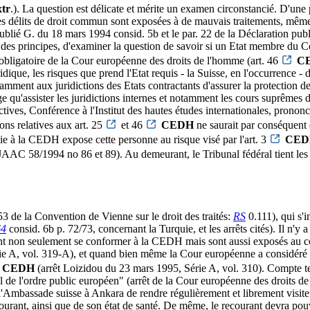
tr
.). La question est délicate et mérite un examen circonstancié. D'une p
es délits de droit commun sont exposées à de mauvais traitements, même s
n publié G. du 18 mars 1994 consid. 5b et le par. 22 de la Déclaration 
plan des principes, d'examiner la question de savoir si un Etat membre du 
n obligatoire de la Cour européenne des droits de l'homme (art. 46
C
uridique, les risques que prend l'Etat requis - la Suisse, en l'occurrence -
tamment aux juridictions des Etats contractants d'assurer la protection d
qu'assister les juridictions internes et notamment les cours suprêmes dan
s, Conférence à l'Institut des hautes études internationales, prononc
ons relatives aux art. 25
et 46
CEDH
ne saurait par conséquent d
ie à la CEDH expose cette personne au risque visé par l'art. 3
CED
. JAAC 58/1994 no 86 et 89). Au demeurant, le Tribunal fédéral tient les
 53 de la Convention de Vienne sur le droit des traités:
RS
0.111), qui s'
64
consid. 6b p. 72/73, concernant la Turquie, et les arrêts cités). Il n'y 
vent non seulement se conformer à la CEDH mais sont aussi exposés au co
e A, vol. 319-A), et quand bien même la Cour européenne a considéré co
CEDH
(arrêt Loizidou du 23 mars 1995, Série A, vol. 310). Compte ten
el de l'ordre public européen" (arrêt de la Cour européenne des droits de
e l'Ambassade suisse à Ankara de rendre régulièrement et librement visite
courant, ainsi que de son état de santé. De même, le recourant devra pou