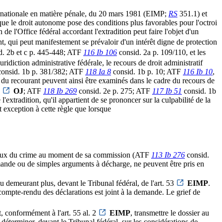
 internationale en matière pénale, du 20 mars 1981 (EIMP;
RS
351.1) et
que le droit autonome pose des conditions plus favorables pour l'octroi
de l'Office fédéral accordant l'extradition peut faire l'objet d'un
nt, qui peut manifestement se prévaloir d'un intérêt digne de protection
d. 2b et c p. 445-448; ATF
116 Ib 106
consid. 2a p. 109/110, et les
uridiction administrative fédérale, le recours de droit administratif
onsid. 1b p. 381/382; ATF
118 Ia 8
consid. 1b p. 10; ATF
116 Ib 10
,
ndu du recourant peuvent ainsi être examinés dans le cadre du recours de
4
OJ
; ATF
118 Ib 269
consid. 2e p. 275; ATF
117 Ib 51
consid. 1b
'extradition, qu'il appartient de se prononcer sur la culpabilité de la
ait exception à cette règle que lorsque
es lieux du crime au moment de sa commission (ATF
113 Ib 276
consid.
emande ou de simples arguments à décharge, ne peuvent être pris en
 au demeurant plus, devant le Tribunal fédéral, de l'art. 53
EIMP
.
 compte-rendu des déclarations est joint à la demande. Le grief de
it, conformément à l'art. 55 al. 2
EIMP
, transmettre le dossier au
déterminer, devant le Tribunal fédéral, sur les considérations de