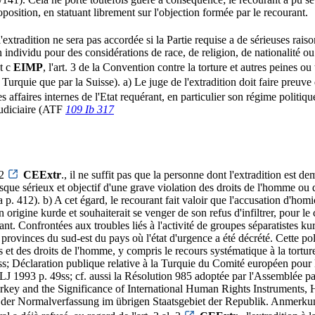
position, en statuant librement sur l'objection formée par le recourant.
l'extradition ne sera pas accordée si la Partie requise a de sérieuses rai
ndividu pour des considérations de race, de religion, de nationalité ou d
t c
EIMP
, l'art. 3 de la Convention contre la torture et autres peines 
la Turquie que par la Suisse). a) Le juge de l'extradition doit faire preu
s affaires internes de l'Etat requérant, en particulier son régime politiqu
 judiciaire (ATF
109 Ib 317
 2
CEExtr
., il ne suffit pas que la personne dont l'extradition est 
n risque sérieux et objectif d'une grave violation des droits de l'homme o
 p. 412). b) A cet égard, le recourant fait valoir que l'accusation d'homi
on origine kurde et souhaiterait se venger de son refus d'infiltrer, pou
rant. Confrontées aux troubles liés à l'activité de groupes séparatistes ku
 provinces du sud-est du pays où l'état d'urgence a été décrété. Cette p
es et des droits de l'homme, y compris le recours systématique à la tort
; Déclaration publique relative à la Turquie du Comité européen pour la
1993 p. 49ss; cf. aussi la Résolution 985 adoptée par l'Assemblée pa
and the Significance of International Human Rights Instruments, HR
e der Normalverfassung im übrigen Staatsgebiet der Republik. Anmerk