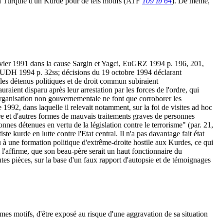
à la Turquie d'un Kurde pour de tels motifs (ATF
109 Ib 64
). De même,
nvier 1991 dans la cause Sargin et Yagci, EuGRZ 1994 p. 196, 201,
 RUDH 1994 p. 32ss; décisions du 19 octobre 1994 déclarant
les détenus politiques et de droit commun subiraient
raient disparu après leur arrestation par les forces de l'ordre, qui
organisation non gouvernementale ne font que corroborer les
992, dans laquelle il relevait notamment, sur la foi de visites ad hoc
ure et d'autres formes de mauvais traitements graves de personnes
onnes détenues en vertu de la législation contre le terrorisme" (par. 21,
e kurde en lutte contre l'Etat central. Il n'a pas davantage fait état
 à une formation politique d'extrême-droite hostile aux Kurdes, ce qui
 l'affirme, que son beau-père serait un haut fonctionnaire du
tes pièces, sur la base d'un faux rapport d'autopsie et de témoignages
mêmes motifs, d'être exposé au risque d'une aggravation de sa situation