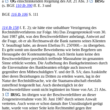
a
OG
einschränkenden Regelung des Art. 21 Abs. 3
IRSG
(s. BGE
110 Ib 390
ff. E. 3 und
BGE
116 Ib 106
S. 111
114 Ib 158
f. E. 2); sie hätte eine unhaltbare Verzögerung des
Rechtshilfeverfahrens zur Folge. bb) Das Zeugenprotokoll vom 30.
Juni 1987 gibt, was den Beschwerdeführer anbelangt, Antwort auf
die Frage, ob er als Rechtsanwalt die Bank namens seines Klienten
Y. beauftragt habe, an dessen Ehefrau Fr. 250'000.-- zu übergeben.
Es geht somit um dasselbe Beweisthema wie beim Begehren um
Herausgabe der Kontenunterlagen. Auch hierin kann keine den
Beschwerdeführer persönlich treffende Massnahme im genannten
Sinne erblickt werden. Die Aufhebung des Bankgeheimnisses durch
die Einvernahme des Bankbeamten erfolgte auch insoweit
gegenüber dem Mitbeschuldigten Y. und der B. SA; dass Auskünfte
über deren Beziehungen zu Dritten zu erteilen waren, lag in der
Natur der Rechtshilfesache, wie die Staatsanwaltschaft ebenfalls
zutreffend festgestellt hat. Auch diesbezüglich ist der
Beschwerdeführer somit nicht legitimiert im Sinne von Art. 21 Abs.
3
IRSG
. Im übrigen war der Beschwerdeführer an dieser
Zeugeneinvernahme vom 30. Juni 1987 durch seinen Anwalt
vertreten. Auch wenn er schon damals ihre Unzulässigkeit gerügt
hatte, wurde von seiner Seite kein Rechtsmittel gegen ihre