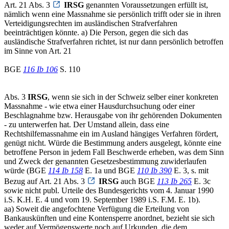
Art. 21 Abs. 3
IRSG
genannten Voraussetzungen erfüllt ist,
nämlich wenn eine Massnahme sie persönlich trifft oder sie in ihren
Verteidigungsrechten im ausländischen Strafverfahren
beeinträchtigen könnte. a) Die Person, gegen die sich das
ausländische Strafverfahren richtet, ist nur dann persönlich betroffen
im Sinne von Art. 21
BGE
116 Ib 106
S. 110
Abs. 3
IRSG
, wenn sie sich in der Schweiz selber einer konkreten
Massnahme - wie etwa einer Hausdurchsuchung oder einer
Beschlagnahme bzw. Herausgabe von ihr gehörenden Dokumenten
- zu unterwerfen hat. Der Umstand allein, dass eine
Rechtshilfemassnahme ein im Ausland hängiges Verfahren fördert,
genügt nicht. Würde die Bestimmung anders ausgelegt, könnte eine
betroffene Person in jedem Fall Beschwerde erheben, was dem Sinn
und Zweck der genannten Gesetzesbestimmung zuwiderlaufen
würde (BGE
114 Ib 158
E. 1a und BGE
110 Ib 390
E. 3, s. mit
Bezug auf Art. 21 Abs. 3
IRSG
auch BGE
113 Ib 265
E. 3c
sowie nicht publ. Urteile des Bundesgerichts vom 4. Januar 1990
i.S. K.H. E. 4 und vom 19. September 1989 i.S. F.M. E. 1b).
aa) Soweit die angefochtene Verfügung die Erteilung von
Bankauskünften und eine Kontensperre anordnet, bezieht sie sich
weder auf Vermögenswerte noch auf Urkunden, die dem