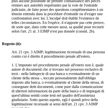
plus aucune possibilité de prendre connaissance des pièces
remises aux autorités requérantes par la voie de l'entraide
judiciaire, de faire poser des questions complémentaires à un
témoin entendu dans la procédure d'entraide ou d'exiger une
confrontation avec lui. L'inculpé doit établir l'existence de
telles circonstances. En l'espèce, il n'apporte pas cette preuve,
de sorte que, dans cette mesure aussi, sa qualité pour recourir
selon l'art. 21 al. 3 EIMP n'est pas donnée (consid. 2b).
Regesto (it):
Art. 21 cpv. 3 AIMP; legittimazione ricorsuale di una persona
contro cui è diretto il procedimento penale all'estero.
1. L'imputato nel procedimento penale all'estero non è, quale
autore di documenti che si trovano nel possesso esclusivo di
terzi - nella fattispecie di una banca o eventualmente di un
cliente della stessa -, toccato personalmente dall'obbligo
imposto alla banca, o eventualmente al cliente della stessa, di
consegnare detti documenti, come pure dalla comunicazione
di ulteriori informazioni da parte della banca o di impiegati di
quest'ultima sentiti come testi nel quadro dell'assistenza
giudiziario. Sotto questo aspetto, egli è quindi privo della
legittimazione ricorsuale ai sensi dell'art. 21 cpv. 3 AIMP