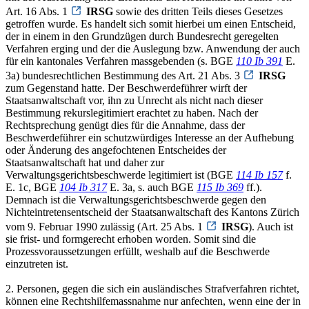
Art. 16 Abs. 1
IRSG
sowie des dritten Teils dieses Gesetzes
getroffen wurde. Es handelt sich somit hierbei um einen Entscheid,
der in einem in den Grundzügen durch Bundesrecht geregelten
Verfahren erging und der die Auslegung bzw. Anwendung der auch
für ein kantonales Verfahren massgebenden (s. BGE
110 Ib 391
E.
3a) bundesrechtlichen Bestimmung des Art. 21 Abs. 3
IRSG
zum Gegenstand hatte. Der Beschwerdeführer wirft der
Staatsanwaltschaft vor, ihn zu Unrecht als nicht nach dieser
Bestimmung rekurslegitimiert erachtet zu haben. Nach der
Rechtsprechung genügt dies für die Annahme, dass der
Beschwerdeführer ein schutzwürdiges Interesse an der Aufhebung
oder Änderung des angefochtenen Entscheides der
Staatsanwaltschaft hat und daher zur
Verwaltungsgerichtsbeschwerde legitimiert ist (BGE
114 Ib 157
f.
E. 1c, BGE
104 Ib 317
E. 3a, s. auch BGE
115 Ib 369
ff.).
Demnach ist die Verwaltungsgerichtsbeschwerde gegen den
Nichteintretensentscheid der Staatsanwaltschaft des Kantons Zürich
vom 9. Februar 1990 zulässig (Art. 25 Abs. 1
IRSG
). Auch ist
sie frist- und formgerecht erhoben worden. Somit sind die
Prozessvoraussetzungen erfüllt, weshalb auf die Beschwerde
einzutreten ist.
2. Personen, gegen die sich ein ausländisches Strafverfahren richtet,
können eine Rechtshilfemassnahme nur anfechten, wenn eine der in