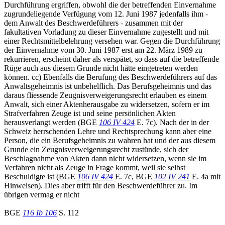
Durchführung ergriffen, obwohl die der betreffenden Einvernahme
zugrundeliegende Verfügung vom 12. Juni 1987 jedenfalls ihm -
dem Anwalt des Beschwerdeführers - zusammen mit der
fakultativen Vorladung zu dieser Einvernahme zugestellt und mit
einer Rechtsmittelbelehrung versehen war. Gegen die Durchführung
der Einvernahme vom 30. Juni 1987 erst am 22. März 1989 zu
rekurrieren, erscheint daher als verspätet, so dass auf die betreffende
Rüge auch aus diesem Grunde nicht hätte eingetreten werden
können. cc) Ebenfalls die Berufung des Beschwerdeführers auf das
Anwaltsgeheimnis ist unbehelflich. Das Berufsgeheimnis und das
daraus fliessende Zeugnisverweigerungsrecht erlauben es einem
Anwalt, sich einer Aktenherausgabe zu widersetzen, sofern er im
Strafverfahren Zeuge ist und seine persönlichen Akten
herausverlangt werden (BGE
106 IV 424
E. 7c). Nach der in der
Schweiz herrschenden Lehre und Rechtsprechung kann aber eine
Person, die ein Berufsgeheimnis zu wahren hat und der aus diesem
Grunde ein Zeugnisverweigerungsrecht zustünde, sich der
Beschlagnahme von Akten dann nicht widersetzen, wenn sie im
Verfahren nicht als Zeuge in Frage kommt, weil sie selbst
Beschuldigte ist (BGE
106 IV 424
E. 7c, BGE
102 IV 241
E. 4a mit
Hinweisen). Dies aber trifft für den Beschwerdeführer zu. Im
übrigen vermag er nicht
BGE
116 Ib 106
S. 112