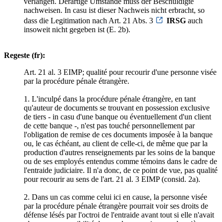
verlangen. Derartige Umstände muss der Beschuldigte
nachweisen. In casu ist dieser Nachweis nicht erbracht, so
dass die Legitimation nach Art. 21 Abs. 3
IRSG
auch
insoweit nicht gegeben ist (E. 2b).
Regeste (fr):
Art. 21 al. 3 EIMP; qualité pour recourir d'une personne visée
par la procédure pénale étrangère.
1. L'inculpé dans la procédure pénale étrangère, en tant
qu'auteur de documents se trouvant en possession exclusive
de tiers - in casu d'une banque ou éventuellement d'un client
de cette banque -, n'est pas touché personnellement par
l'obligation de remise de ces documents imposée à la banque
ou, le cas échéant, au client de celle-ci, de même que par la
production d'autres renseignements par les soins de la banque
ou de ses employés entendus comme témoins dans le cadre de
l'entraide judiciaire. Il n'a donc, de ce point de vue, pas qualité
pour recourir au sens de l'art. 21 al. 3 EIMP (consid. 2a).
2. Dans un cas comme celui ici en cause, la personne visée
par la procédure pénale étrangère pourrait voir ses droits de
défense lésés par l'octroi de l'entraide avant tout si elle n'avait