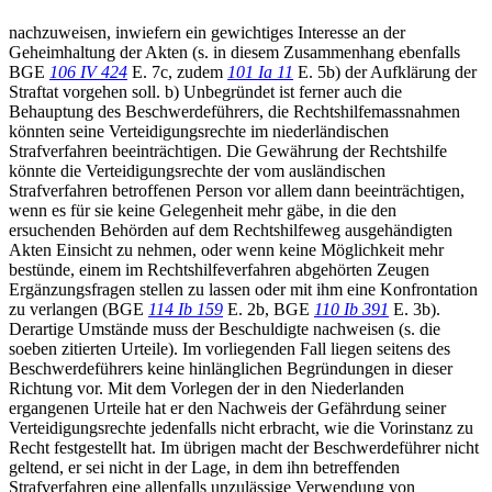
nachzuweisen, inwiefern ein gewichtiges Interesse an der
Geheimhaltung der Akten (s. in diesem Zusammenhang ebenfalls
BGE
106 IV 424
E. 7c, zudem
101 Ia 11
E. 5b) der Aufklärung der
Straftat vorgehen soll. b) Unbegründet ist ferner auch die
Behauptung des Beschwerdeführers, die Rechtshilfemassnahmen
könnten seine Verteidigungsrechte im niederländischen
Strafverfahren beeinträchtigen. Die Gewährung der Rechtshilfe
könnte die Verteidigungsrechte der vom ausländischen
Strafverfahren betroffenen Person vor allem dann beeinträchtigen,
wenn es für sie keine Gelegenheit mehr gäbe, in die den
ersuchenden Behörden auf dem Rechtshilfeweg ausgehändigten
Akten Einsicht zu nehmen, oder wenn keine Möglichkeit mehr
bestünde, einem im Rechtshilfeverfahren abgehörten Zeugen
Ergänzungsfragen stellen zu lassen oder mit ihm eine Konfrontation
zu verlangen (BGE
114 Ib 159
E. 2b, BGE
110 Ib 391
E. 3b).
Derartige Umstände muss der Beschuldigte nachweisen (s. die
soeben zitierten Urteile). Im vorliegenden Fall liegen seitens des
Beschwerdeführers keine hinlänglichen Begründungen in dieser
Richtung vor. Mit dem Vorlegen der in den Niederlanden
ergangenen Urteile hat er den Nachweis der Gefährdung seiner
Verteidigungsrechte jedenfalls nicht erbracht, wie die Vorinstanz zu
Recht festgestellt hat. Im übrigen macht der Beschwerdeführer nicht
geltend, er sei nicht in der Lage, in dem ihn betreffenden
Strafverfahren eine allenfalls unzulässige Verwendung von