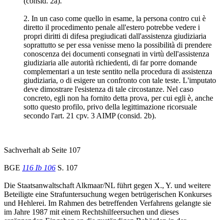
(consid. 2a).
2. In un caso come quello in esame, la persona contro cui è
diretto il procedimento penale all'estero potrebbe vedere i
propri diritti di difesa pregiudicati dall'assistenza giudiziaria
soprattutto se per essa venisse meno la possibilità di prendere
conoscenza dei documenti consegnati in virtù dell'assistenza
giudiziaria alle autorità richiedenti, di far porre domande
complementari a un teste sentito nella procedura di assistenza
giudiziaria, o di esigere un confronto con tale teste. L'imputato
deve dimostrare l'esistenza di tale circostanze. Nel caso
concreto, egli non ha fornito detta prova, per cui egli è, anche
sotto questo profilo, privo della legittimazione ricorsuale
secondo l'art. 21 cpv. 3 AIMP (consid. 2b).
Sachverhalt ab Seite 107
BGE
116 Ib 106
S. 107
Die Staatsanwaltschaft Alkmaar/NL führt gegen X., Y. und weitere
Beteiligte eine Strafuntersuchung wegen betrügerischen Konkurses
und Hehlerei. Im Rahmen des betreffenden Verfahrens gelangte sie
im Jahre 1987 mit einem Rechtshilfeersuchen und dieses