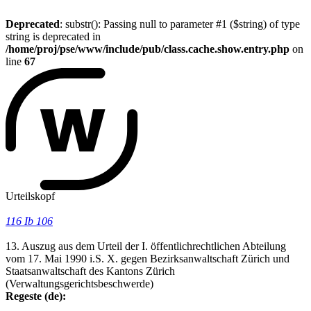
Deprecated
: substr(): Passing null to parameter #1 ($string) of type
string is deprecated in
/home/proj/pse/www/include/pub/class.cache.show.entry.php
on
line
67
Urteilskopf
116 Ib 106
13. Auszug aus dem Urteil der I. öffentlichrechtlichen Abteilung
vom 17. Mai 1990 i.S. X. gegen Bezirksanwaltschaft Zürich und
Staatsanwaltschaft des Kantons Zürich
(Verwaltungsgerichtsbeschwerde)
Regeste (de):