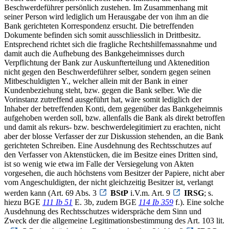
Beschwerdeführer persönlich zustehen. Im Zusammenhang mit
seiner Person wird lediglich um Herausgabe der von ihm an die
Bank gerichteten Korrespondenz ersucht. Die betreffenden
Dokumente befinden sich somit ausschliesslich in Drittbesitz.
Entsprechend richtet sich die fragliche Rechtshilfemassnahme und
damit auch die Aufhebung des Bankgeheimnisses durch
Verpflichtung der Bank zur Auskunfterteilung und Aktenedition
nicht gegen den Beschwerdeführer selber, sondern gegen seinen
Mitbeschuldigten Y., welcher allein mit der Bank in einer
Kundenbeziehung steht, bzw. gegen die Bank selber. Wie die
Vorinstanz zutreffend ausgeführt hat, wäre somit lediglich der
Inhaber der betreffenden Konti, dem gegenüber das Bankgeheimnis
aufgehoben werden soll, bzw. allenfalls die Bank als direkt betroffen
und damit als rekurs- bzw. beschwerdelegitimiert zu erachten, nicht
aber der blosse Verfasser der zur Diskussion stehenden, an die Bank
gerichteten Schreiben. Eine Ausdehnung des Rechtsschutzes auf
den Verfasser von Aktenstücken, die im Besitze eines Dritten sind,
ist so wenig wie etwa im Falle der Versiegelung von Akten
vorgesehen, die auch höchstens vom Besitzer der Papiere, nicht aber
vom Angeschuldigten, der nicht gleichzeitig Besitzer ist, verlangt
werden kann (Art. 69 Abs. 3
BStP
i.V.m. Art. 9
IRSG
; s.
hiezu BGE
111 Ib 51
E. 3b, zudem BGE
114 Ib 359
f.). Eine solche
Ausdehnung des Rechtsschutzes widerspräche dem Sinn und
Zweck der die allgemeine Legitimationsbestimmung des Art. 103 lit.