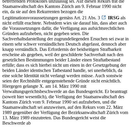
betreffenden Protokolles unzulässig sei. Auf diesen Rekurs trat die
Staatsanwaltschaft des Kantons Zürich am 9. Februar 1990 nicht
ein, da sie auf den Rekurrenten bezogen die
Legitimationsvoraussetzungen gemäss Art. 21 Abs. 3
IRSG
als
nicht erfüllt erachtete. Nebstdem wies sie darauf hin, dass aber auch
die Voraussetzungen dafür, die Verfügung aus aufsichtsrechtlichen
Gründen aufzuheben, nicht gegeben seien. Die
Sachverhaltsdarstellung der zugrundeliegenden Ersuchen sei zwar in
einem sehr schwer verständlichen Deutsch abgefasst, dennoch aber
knapp verständlich. Das Erfordernis der beidseitigen Strafbarkeit
erscheine als gegeben, weil der geschilderte Sachverhalt nach den
gesetzlichen Bestimmungen beider Länder einen Straftatbestand
erfülle; dass es sich hierbei nicht um einen in der Gesetzgebung der
beiden Länder identischen Tatbestand handle, sei unerheblich, da
eine solche Identität nicht verlangt werden müsse. Auch sonstwie
seien der Rechtshilfe entgegenstehende Gründe nicht ersichtlich.
Hiergegen gelangte X. am 14. März 1990 mit
Verwaltungsgerichtsbeschwerde an das Bundesgericht. Er beantragt
(soweit hier wesentlich), die Verfügung der Staatsanwaltschaft des
Kantons Zürich vom 9. Februar 1990 sei aufzuheben, und die
Staatsanwaltschaft sei anzuweisen, auf den Rekurs vom 22. März
1989 gegenüber der Verfügung der Bezirksanwaltschaft Zürich vom
13. März 1989 einzutreten. Das Bundesgericht weist die
Beschwerde ab