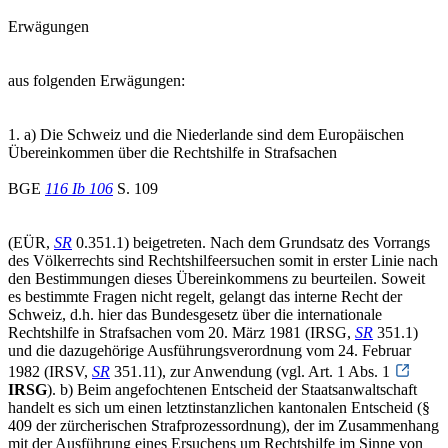
Erwägungen
aus folgenden Erwägungen:
1. a) Die Schweiz und die Niederlande sind dem Europäischen
Übereinkommen über die Rechtshilfe in Strafsachen
BGE
116 Ib 106
S. 109
(EÜR,
SR
0.351.1) beigetreten. Nach dem Grundsatz des Vorrangs
des Völkerrechts sind Rechtshilfeersuchen somit in erster Linie nach
den Bestimmungen dieses Übereinkommens zu beurteilen. Soweit
es bestimmte Fragen nicht regelt, gelangt das interne Recht der
Schweiz, d.h. hier das Bundesgesetz über die internationale
Rechtshilfe in Strafsachen vom 20. März 1981 (IRSG,
SR
351.1)
und die dazugehörige Ausführungsverordnung vom 24. Februar
1982 (IRSV,
SR
351.11), zur Anwendung (vgl. Art. 1 Abs. 1
IRSG
). b) Beim angefochtenen Entscheid der Staatsanwaltschaft
handelt es sich um einen letztinstanzlichen kantonalen Entscheid (§
409 der zürcherischen Strafprozessordnung), der im Zusammenhang
mit der Ausführung eines Ersuchens um Rechtshilfe im Sinne von