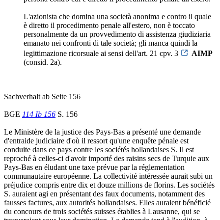
L'azionista che domina una società anonima e contro il quale
è diretto il procedimento penale all'estero, non è toccato
personalmente da un provvedimento di assistenza giudiziaria
emanato nei confronti di tale società; gli manca quindi la
legittimazione ricorsuale ai sensi dell'art. 21 cpv. 3
AIMP
(consid. 2a).
Sachverhalt ab Seite 156
BGE
114 Ib 156
S. 156
Le Ministère de la justice des Pays-Bas a présenté une demande
d'entraide judiciaire d'où il ressort qu'une enquête pénale est
conduite dans ce pays contre les sociétés hollandaises S. Il est
reproché à celles-ci d'avoir importé des raisins secs de Turquie aux
Pays-Bas en éludant une taxe prévue par la réglementation
communautaire européenne. La collectivité intéressée aurait subi un
préjudice compris entre dix et douze millions de florins. Les sociétés
S. auraient agi en présentant des faux documents, notamment des
fausses factures, aux autorités hollandaises. Elles auraient bénéficié
du concours de trois sociétés suisses établies à Lausanne, qui se