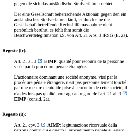
gegen die sich das ausländische Strafverfahren richtet.
Der eine Gesellschaft beherrschende Aktionär, gegen den ein
ausländisches Strafverfahren läuft, ist durch eine die
Gesellschaft betreffende Rechtshilfemassnahme nicht
persönlich berührt; es fehlt ihm somit die
Beschwerdelegitimation i.S. von Art. 21 Abs. 3 IRSG (E. 2a).
Regeste (fr):
Art. 21 al. 3
EIMP
; qualité pour recourir de la personne
visée par la procédure pénale étrangère.
L'actionnaire dominant une société anonyme, visé par la
procédure pénale étrangère, n'est pas personnellement touché
par une mesure d'entraide prise à l'encontre de cette société; il
n'a dès lors pas qualité pour agir au regard de l'art. 21 al. 3
EIMP
(consid. 2a).
Regesto (it):
Art. 21 cpv. 3
AIMP
; legittimazione ricorsuale della
persona contro cui è diretto il procedimento penale all'estero.