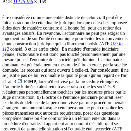
BGE
114 Ib 156
S. 159
être considérée comme une entité distincte de celui-ci. Il peut être
fait abstraction de cette dualité juridique lorsque celle-ci est opposée
à des tiers de manière contraire à la bonne foi, pour en retirer des
avantages abusifs. En revanche, l'actionnaire ne peut pas exiger un
jugement fondé sur l'unité économique pour éviter les inconvénients
d'une construction juridique qu'il a librement choisie (ATF
109 Ib
112
consid. 3 et les arrêts cités). En matière d'entraide judiciaire
pénale, l'actionnaire n'est donc pas touché personnellement par une
mesure prise à l'encontre de la société qu'il domine. L'actionnaire
dominant est généralement en mesure de faire exercer, par la société
dominée, les recours qui sont ouverts à celle-ci. Par conséquent, il ne
se justifie pas de lui reconnaître la qualité pour agir au regard de l'art.
21 al. 3
EIMP
, lorsqu'il est visé par la procédure étrangère.
L'autorité intimée a ainsi retenu avec raison que les sociétés S.
n'étaient pas personnellement touchées par les mesures prises par le
Juge d'instruction. b) L'octroi de l'entraide judiciaire pourrait léser
les droits de défense de la personne visée par une procédure pénale
étrangère, notamment lorsque cette personne ne peut consulter les
pièces transmises aux autorités requérantes, poser des questions
complémentaires ou être confrontée à un témoin entendu dans la
procédure d'entraide. Il appartient au recourant d'établir qu'il se
trouverait dans une telle situation si l'entraide était accordée (ATF