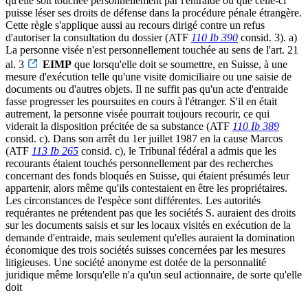
qu'elle soit touchée personnellement par l'entraide ou que celle-ci
puisse léser ses droits de défense dans la procédure pénale étrangère.
Cette règle s'applique aussi au recours dirigé contre un refus
d'autoriser la consultation du dossier (ATF
110 Ib 390
consid. 3). a)
La personne visée n'est personnellement touchée au sens de l'art. 21
al. 3
EIMP
que lorsqu'elle doit se soumettre, en Suisse, à une
mesure d'exécution telle qu'une visite domiciliaire ou une saisie de
documents ou d'autres objets. Il ne suffit pas qu'un acte d'entraide
fasse progresser les poursuites en cours à l'étranger. S'il en était
autrement, la personne visée pourrait toujours recourir, ce qui
viderait la disposition précitée de sa substance (ATF
110 Ib 389
consid. c). Dans son arrêt du 1er juillet 1987 en la cause Marcos
(ATF
113 Ib 265
consid. c), le Tribunal fédéral a admis que les
recourants étaient touchés personnellement par des recherches
concernant des fonds bloqués en Suisse, qui étaient présumés leur
appartenir, alors même qu'ils contestaient en être les propriétaires.
Les circonstances de l'espèce sont différentes. Les autorités
requérantes ne prétendent pas que les sociétés S. auraient des droits
sur les documents saisis et sur les locaux visités en exécution de la
demande d'entraide, mais seulement qu'elles auraient la domination
économique des trois sociétés suisses concernées par les mesures
litigieuses. Une société anonyme est dotée de la personnalité
juridique même lorsqu'elle n'a qu'un seul actionnaire, de sorte qu'elle
doit