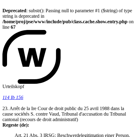
Deprecated
: substr(): Passing null to parameter #1 ($string) of type
string is deprecated in
/home/proj/pse/www/include/pub/class.cache.show.entry.php
on
line
67
Urteilskopf
114 Ib 156
23. Arrêt de la Ire Cour de droit public du 25 avril 1988 dans la
cause sociétés S. contre Vaud, Tribunal d'accusation du Tribunal
cantonal (recours de droit administratif)
Regeste (de):
Art. 21 Abs. 3 IRSG; Beschwerdelegitimation einer Person,