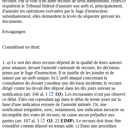
recourir. Par la voie d'un autre recours de droit administratif, celles-ci
requièrent le Tribunal fédéral d'annuler son arrêt et, principalement,
d'annuler les opérations exécutées par le Juge d'instruction;
subsidiairement, elles demandent la levée du séquestre grevant les
documents.
Erwägungen
Considérant en droit:
1. a) Le sort des deux recours dépend de la qualité de leurs auteurs
pour attaquer, devant l'autorité cantonale de recours, les décisions
prises par le Juge d'instruction. Il se justifie de les joindre et de
statuer par un arrêt unique. b) L'arrêt attaqué concernant la
consultation du dossier constitue une décision incidente; le recours
dirigé contre lui devait être déposé dans les dix jours suivant sa
notification (art. 106 al. 1
OJ
). Les recourantes n'ont pas observé
ce délai. Elles ont cependant agi dans le délai de trente jours sur la
base d'une indication erronée de l'autorité intimée. Or, une
notification irrégulière, avec, notamment, une indication inexacte ou
incomplète des voies de recours, ne cause aucun préjudice aux
parties (art. 107 al. 3
OJ
, 22
EIMP
). Le recours doit donc être
considéré comme déposé en temps utile. c) Dans une procédure