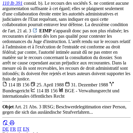
110 Ib 391
consid. b). Le recours des sociétés S. ne contient aucune
argumentation suffisante à cet égard; elles se plaignent seulement
d'une collaboration étroite entre les autorités administratives et
judiciaires de l'Etat requérant, sans indiquer en quoi cette
collaboration pourrait entraver leur défense. La deuxième condition
de l'art. 21 al. 3
EIMP
n'apparaît donc pas non plus réalisée; les
recourantes n'avaient dès lors pas qualité pour contester les
ordonnances du Juge d'instruction. L'arrêt rendu sur le recours relatif
à l'admission et à l'exécution de l'entraide est conforme au droit
fédéral; par contre, l'autorité intimée aurait dû ne pas entrer en
matière sur le recours concernant la consultation du dossier. Son
arrêt ne cause cependant aucun préjudice aux recourantes. Dans la
mesure où ils sont recevables, les recours de droit administratif sont
infondés; ils doivent être rejetés et leurs auteurs doivent supporter les
frais de justice.
114 IB 156
25. April 1988
31. Dezember 1988
Bundesgericht
114 IB 156
BGE - Verwaltungsrecht und
internationales öffentliches Recht
Objet
Art. 21 Abs. 3 IRSG; Beschwerdelegitimation einer Person,
gegen die sich das ausländische Strafverfahren...
DE
FR
IT
EN