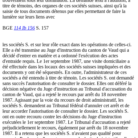
trouveraient sous leur domination. La demande tend à l'audition, à
titre de témoins, des organes de ces sociétés suisses, ainsi qu'à la
saisie de tous documents détenus par elles permettant de faire la
lumière sur leurs liens avec
BGE
114 Ib 156
S. 157
les sociétés S. et sur leur rôle exact dans les opérations de celles-ci.
Elle a été transmise au Juge d'instruction du canton de Vaud qui a
décidé d'entrer en matière et a ordonné l'exécution des actes
d'entraide requis. Le 1er septembre 1987, une visite domiciliaire a
été effectuée dans les locaux des sociétés suisses impliquées et des
documents y ont été séquestrés. En outre, l'administrateur de ces
sociétés a été entendu à titre de témoin. Les sociétés S. ont demandé
sans succès l'autorisation de consulter le dossier. Elles ont déféré la
décision négative du Juge d'instruction au Tribunal d'accusation du
canton de Vaud, qui a rejeté le recours par arrêt du 18 novembre
1987. Agissant par la voie du recours de droit administratif, les
sociétés S. demandent au Tribunal fédéral d'annuler cet arrêt et de
leur accorder l'autorisation de consulter le dossier. Les sociétés S.
ont en outre recouru contre les décisions du Juge d'instruction
exécutées le 1er septembre 1987. Le Tribunal d'accusation a rejeté
préjudiciellement le recours, également par arrêt du 18 novembre
1987. Il a retenu que les sociétés S. n'avaient pas qualité pour