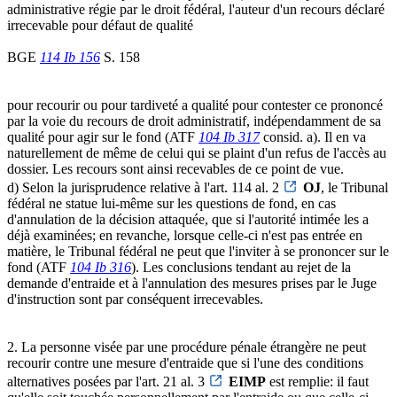
administrative régie par le droit fédéral, l'auteur d'un recours déclaré
irrecevable pour défaut de qualité
BGE
114 Ib 156
S. 158
pour recourir ou pour tardiveté a qualité pour contester ce prononcé
par la voie du recours de droit administratif, indépendamment de sa
qualité pour agir sur le fond (ATF
104 Ib 317
consid. a). Il en va
naturellement de même de celui qui se plaint d'un refus de l'accès au
dossier. Les recours sont ainsi recevables de ce point de vue.
d) Selon la jurisprudence relative à l'art. 114 al. 2
OJ
, le Tribunal
fédéral ne statue lui-même sur les questions de fond, en cas
d'annulation de la décision attaquée, que si l'autorité intimée les a
déjà examinées; en revanche, lorsque celle-ci n'est pas entrée en
matière, le Tribunal fédéral ne peut que l'inviter à se prononcer sur le
fond (ATF
104 Ib 316
). Les conclusions tendant au rejet de la
demande d'entraide et à l'annulation des mesures prises par le Juge
d'instruction sont par conséquent irrecevables.
2. La personne visée par une procédure pénale étrangère ne peut
recourir contre une mesure d'entraide que si l'une des conditions
alternatives posées par l'art. 21 al. 3
EIMP
est remplie: il faut