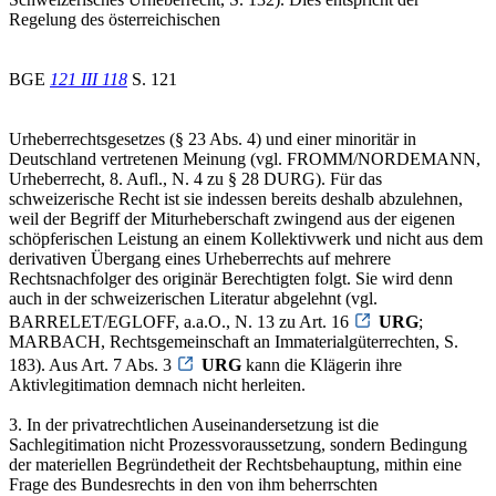
Regelung des österreichischen
BGE
121 III 118
S. 121
Urheberrechtsgesetzes (§ 23 Abs. 4) und einer minoritär in
Deutschland vertretenen Meinung (vgl. FROMM/NORDEMANN,
Urheberrecht, 8. Aufl., N. 4 zu § 28 DURG). Für das
schweizerische Recht ist sie indessen bereits deshalb abzulehnen,
weil der Begriff der Miturheberschaft zwingend aus der eigenen
schöpferischen Leistung an einem Kollektivwerk und nicht aus dem
derivativen Übergang eines Urheberrechts auf mehrere
Rechtsnachfolger des originär Berechtigten folgt. Sie wird denn
auch in der schweizerischen Literatur abgelehnt (vgl.
BARRELET/EGLOFF, a.a.O., N. 13 zu Art. 16
URG
;
MARBACH, Rechtsgemeinschaft an Immaterialgüterrechten, S.
183). Aus Art. 7 Abs. 3
URG
kann die Klägerin ihre
Aktivlegitimation demnach nicht herleiten.
3. In der privatrechtlichen Auseinandersetzung ist die
Sachlegitimation nicht Prozessvoraussetzung, sondern Bedingung
der materiellen Begründetheit der Rechtsbehauptung, mithin eine
Frage des Bundesrechts in den von ihm beherrschten