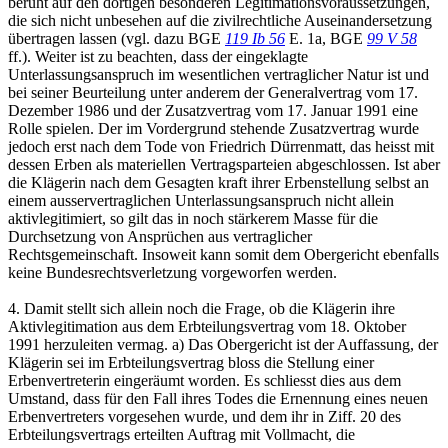
beruht auf den dortigen besonderen Legitimationsvoraussetzungen,
die sich nicht unbesehen auf die zivilrechtliche Auseinandersetzung
übertragen lassen (vgl. dazu BGE
119 Ib 56
E. 1a, BGE
99 V 58
ff.). Weiter ist zu beachten, dass der eingeklagte
Unterlassungsanspruch im wesentlichen vertraglicher Natur ist und
bei seiner Beurteilung unter anderem der Generalvertrag vom 17.
Dezember 1986 und der Zusatzvertrag vom 17. Januar 1991 eine
Rolle spielen. Der im Vordergrund stehende Zusatzvertrag wurde
jedoch erst nach dem Tode von Friedrich Dürrenmatt, das heisst mit
dessen Erben als materiellen Vertragsparteien abgeschlossen. Ist aber
die Klägerin nach dem Gesagten kraft ihrer Erbenstellung selbst an
einem ausservertraglichen Unterlassungsanspruch nicht allein
aktivlegitimiert, so gilt das in noch stärkerem Masse für die
Durchsetzung von Ansprüchen aus vertraglicher
Rechtsgemeinschaft. Insoweit kann somit dem Obergericht ebenfalls
keine Bundesrechtsverletzung vorgeworfen werden.
4. Damit stellt sich allein noch die Frage, ob die Klägerin ihre
Aktivlegitimation aus dem Erbteilungsvertrag vom 18. Oktober
1991 herzuleiten vermag. a) Das Obergericht ist der Auffassung, der
Klägerin sei im Erbteilungsvertrag bloss die Stellung einer
Erbenvertreterin eingeräumt worden. Es schliesst dies aus dem
Umstand, dass für den Fall ihres Todes die Ernennung eines neuen
Erbenvertreters vorgesehen wurde, und dem ihr in Ziff. 20 des
Erbteilungsvertrags erteilten Auftrag mit Vollmacht, die