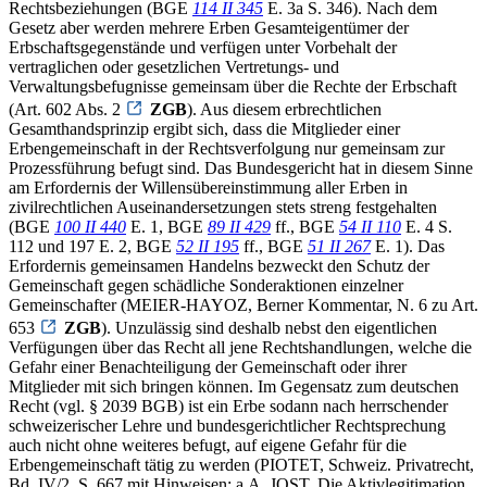
Rechtsbeziehungen (BGE
114 II 345
E. 3a S. 346). Nach dem
Gesetz aber werden mehrere Erben Gesamteigentümer der
Erbschaftsgegenstände und verfügen unter Vorbehalt der
vertraglichen oder gesetzlichen Vertretungs- und
Verwaltungsbefugnisse gemeinsam über die Rechte der Erbschaft
(Art. 602 Abs. 2
ZGB
). Aus diesem erbrechtlichen
Gesamthandsprinzip ergibt sich, dass die Mitglieder einer
Erbengemeinschaft in der Rechtsverfolgung nur gemeinsam zur
Prozessführung befugt sind. Das Bundesgericht hat in diesem Sinne
am Erfordernis der Willensübereinstimmung aller Erben in
zivilrechtlichen Auseinandersetzungen stets streng festgehalten
(BGE
100 II 440
E. 1, BGE
89 II 429
ff., BGE
54 II 110
E. 4 S.
112 und 197 E. 2, BGE
52 II 195
ff., BGE
51 II 267
E. 1). Das
Erfordernis gemeinsamen Handelns bezweckt den Schutz der
Gemeinschaft gegen schädliche Sonderaktionen einzelner
Gemeinschafter (MEIER-HAYOZ, Berner Kommentar, N. 6 zu Art.
653
ZGB
). Unzulässig sind deshalb nebst den eigentlichen
Verfügungen über das Recht all jene Rechtshandlungen, welche die
Gefahr einer Benachteiligung der Gemeinschaft oder ihrer
Mitglieder mit sich bringen können. Im Gegensatz zum deutschen
Recht (vgl. § 2039 BGB) ist ein Erbe sodann nach herrschender
schweizerischer Lehre und bundesgerichtlicher Rechtsprechung
auch nicht ohne weiteres befugt, auf eigene Gefahr für die
Erbengemeinschaft tätig zu werden (PIOTET, Schweiz. Privatrecht,
Bd. IV/2, S. 667 mit Hinweisen; a.A. JOST, Die Aktivlegitimation