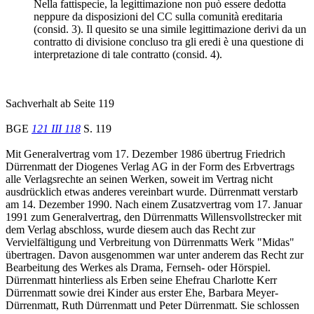
Nella fattispecie, la legittimazione non può essere dedotta
neppure da disposizioni del CC sulla comunità ereditaria
(consid. 3). Il quesito se una simile legittimazione derivi da un
contratto di divisione concluso tra gli eredi è una questione di
interpretazione di tale contratto (consid. 4).
Sachverhalt ab Seite 119
BGE
121 III 118
S. 119
Mit Generalvertrag vom 17. Dezember 1986 übertrug Friedrich
Dürrenmatt der Diogenes Verlag AG in der Form des Erbvertrags
alle Verlagsrechte an seinen Werken, soweit im Vertrag nicht
ausdrücklich etwas anderes vereinbart wurde. Dürrenmatt verstarb
am 14. Dezember 1990. Nach einem Zusatzvertrag vom 17. Januar
1991 zum Generalvertrag, den Dürrenmatts Willensvollstrecker mit
dem Verlag abschloss, wurde diesem auch das Recht zur
Vervielfältigung und Verbreitung von Dürrenmatts Werk "Midas"
übertragen. Davon ausgenommen war unter anderem das Recht zur
Bearbeitung des Werkes als Drama, Fernseh- oder Hörspiel.
Dürrenmatt hinterliess als Erben seine Ehefrau Charlotte Kerr
Dürrenmatt sowie drei Kinder aus erster Ehe, Barbara Meyer-
Dürrenmatt, Ruth Dürrenmatt und Peter Dürrenmatt. Sie schlossen