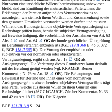
Nur wenn eine tatsächliche Willensübereinstimmung unbewiesen
bleibt, sind zur Ermittlung des mutmasslichen Parteiwillens die
Erklärungen der Parteien aufgrund des Vertrauensprinzips so
auszulegen, wie sie nach ihrem Wortlaut und Zusammenhang sowie
den gesamten Umständen verstanden werden durften und mussten.
Während das Bundesgericht die objektivierte Vertragsauslegung als
Rechtsfrage prüfen kann, beruht die subjektive Vertragsauslegung
auf Beweiswürdigung, die vorbehältlich der Ausnahmen von Art. 63
Abs. 2
und Art. 64
OG
der bundesgerichtlichen Überprüfung
im Berufungsverfahren entzogen ist (BGE
119 II 368
E. 4b S. 372
f., BGE
118 II 365
ff.). Der Vorrang der empirischen oder
subjektiven vor der normativen oder objektivierten
Vertragsauslegung, ergibt sich aus Art. 18
OR
als
Auslegungsregel. Die Verletzung dieses Grundsatzes kann deshalb
mit der Berufung gerügt werden (vgl. KRAMER, Berner
Kommentar, N. 76 zu Art. 18
OR
). Die Behauptungs- und
Beweislast für Bestand und Inhalt eines vom normativen
Auslegungsergebnis abweichenden subjektiven Vertragswillens trägt
jene Partei, welche aus diesem Willen zu ihren Gunsten eine
Rechtsfolge ableitet (JÄGGI/GAUCH, Zürcher Kommentar, N. 33
und 42 zu Art. 18
OR
). Die Klägerin
BGE
121 III 118
S. 124