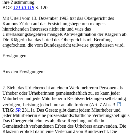
ihre Zustimmung.
BGE
121 III 118
S. 120
Mit Urteil vom 13. Dezember 1993 trat das Obergericht des
Kantons Zürich auf das Feststellungsbegehren mangels
hinreichenden Interesses nicht ein und wies das
Unterlassungsbegehren mangels Aktivlegitimation der Klägerin ab.
Die Klägerin hat das Urteil des Obergerichts mit Berufung
angefochten, die vom Bundesgericht teilweise gutgeheissen wird.
Erwägungen
Aus den Erwägungen:
2. Steht das Urheberrecht an einem Werk mehreren Personen als
Urheber oder Urheberinnen gemeinschaftlich zu, so kann jeder
Miturheber und jede Miturheberin Rechtsverletzungen selbständig
verfolgen, Leistung jedoch nur an alle fordern (Art. 7 Abs. 3
URG
;
SR
231.1). Das Gesetz gibt damit jedem Miturheber und
jeder Miturheberin eine prozessstandschaftliche Vertretungsbefugnis.
Das Obergericht lehnt es ab, diese Regelung auf die in
Gemeinschaft verbundenen Erben des Urhebers anzuwenden. Die
Klägerin erblickt darin eine Verletzung von Bundesrecht. Die