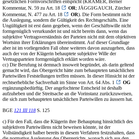
gesetzlichen Formvorschriften entspricht (KRAMER, Berner
Kommentar, N. 59 zu Art. 18
OR
; JÄGGI/GAUCH, Zürcher
Kommentar, N. 477 zu Art. 18
OR
). Die Form bestimmt nicht
die Auslegung, sondern die Gültigkeit des Rechtsgeschäfts. Eine
Ungültigkeit ist erst dann gegeben, wenn der Geschäftswille nicht
formgenüglich verurkundet ist und nicht bereits dann, wenn das
subjektive Vertragsverständnis der Parteien nicht mit dem objektiven
Wortsinn ihrer Erklärungen übereinstimmt. Auf dieser Grundlage
aber ist im vorliegenden Fall ohne weiteres davon auszugehen, dass
auch der von der Klägerin behauptete subjektive Wille der
Vertragsparteien formgenüglich erklärt worden wäre.
cc) Die Berufung ist demnach insoweit begründet, als darin geltend
gemacht wird, das Obergericht hätte zum behaupteten tatsächlichen
Parteiwillen Feststellungen treffen müssen. In dieser Hinsicht ist der
rechtserhebliche Sachverhalt im Sinne von Art. 64 Abs. 1
OG
ergänzungsbedürftig. Der angefochtene Entscheid ist deshalb
aufzuheben und die Streitsache an die Vorinstanz zurückzuweisen,
die sich zum behaupteten tatsächlichen Parteiwillen zu äussern hat.
BGE
121 III 118
S. 125
c) Für den Fall, dass die Klägerin ihre Behauptung hinsichtlich des
subjektiven Parteiwillens nicht beweisen könnte, ist der
Vollständigkeit halber bereits in diesem Verfahren festzuhalten, dass
die normative Auslegung des Obergerichts, wonach sich aus den