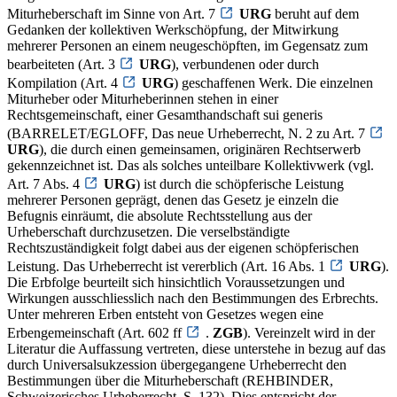
Miturheberschaft im Sinne von Art. 7
URG
beruht auf dem
Gedanken der kollektiven Werkschöpfung, der Mitwirkung
mehrerer Personen an einem neugeschöpften, im Gegensatz zum
bearbeiteten (Art. 3
URG
), verbundenen oder durch
Kompilation (Art. 4
URG
) geschaffenen Werk. Die einzelnen
Miturheber oder Miturheberinnen stehen in einer
Rechtsgemeinschaft, einer Gesamthandschaft sui generis
(BARRELET/EGLOFF, Das neue Urheberrecht, N. 2 zu Art. 7
URG
), die durch einen gemeinsamen, originären Rechtserwerb
gekennzeichnet ist. Das als solches unteilbare Kollektivwerk (vgl.
Art. 7 Abs. 4
URG
) ist durch die schöpferische Leistung
mehrerer Personen geprägt, denen das Gesetz je einzeln die
Befugnis einräumt, die absolute Rechtsstellung aus der
Urheberschaft durchzusetzen. Die verselbständigte
Rechtszuständigkeit folgt dabei aus der eigenen schöpferischen
Leistung. Das Urheberrecht ist vererblich (Art. 16 Abs. 1
URG
).
Die Erbfolge beurteilt sich hinsichtlich Voraussetzungen und
Wirkungen ausschliesslich nach den Bestimmungen des Erbrechts.
Unter mehreren Erben entsteht von Gesetzes wegen eine
Erbengemeinschaft (Art. 602 ff
.
ZGB
). Vereinzelt wird in der
Literatur die Auffassung vertreten, diese unterstehe in bezug auf das
durch Universalsukzession übergegangene Urheberrecht den
Bestimmungen über die Miturheberschaft (REHBINDER,
Schweizerisches Urheberrecht, S. 132). Dies entspricht der