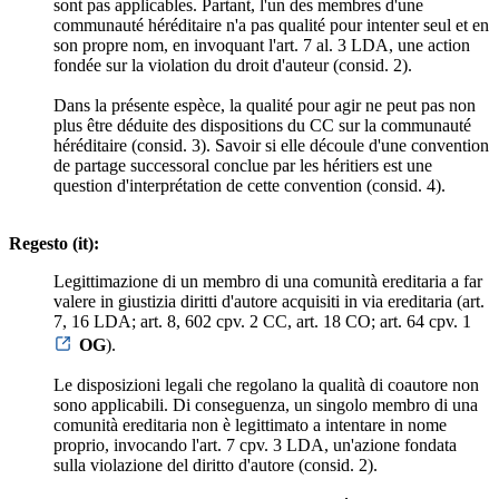
sont pas applicables. Partant, l'un des membres d'une
communauté héréditaire n'a pas qualité pour intenter seul et en
son propre nom, en invoquant l'art. 7 al. 3 LDA, une action
fondée sur la violation du droit d'auteur (consid. 2).
Dans la présente espèce, la qualité pour agir ne peut pas non
plus être déduite des dispositions du CC sur la communauté
héréditaire (consid. 3). Savoir si elle découle d'une convention
de partage successoral conclue par les héritiers est une
question d'interprétation de cette convention (consid. 4).
Regesto (it):
Legittimazione di un membro di una comunità ereditaria a far
valere in giustizia diritti d'autore acquisiti in via ereditaria (art.
7, 16 LDA; art. 8, 602 cpv. 2 CC, art. 18 CO; art. 64 cpv. 1
OG
).
Le disposizioni legali che regolano la qualità di coautore non
sono applicabili. Di conseguenza, un singolo membro di una
comunità ereditaria non è legittimato a intentare in nome
proprio, invocando l'art. 7 cpv. 3 LDA, un'azione fondata
sulla violazione del diritto d'autore (consid. 2).