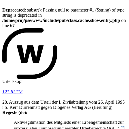
Deprecated
: substr(): Passing null to parameter #1 ($string) of type
string is deprecated in
/home/proj/pse/www/include/pub/class.cache.show.entry.php
on
line
67
Urteilskopf
121 III 118
28. Auszug aus dem Urteil der I. Zivilabteilung vom 26. April 1995
i.S. Kerr Dürrenmatt gegen Diogenes Verlag AG (Berufung)
Regeste (de):
Aktivlegitimation des Mitglieds einer Erbengemeinschaft zur
prozessualen Durchsetzung ererbter Urheberrechte (Art. 7