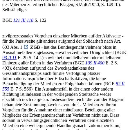
des Miterben zu erbrechtlichen Klagen, SJZ 46/1950, S. 149 ff.).
Selbständiges
BGE
121 III 118
S. 122
zivilprozessuales Vorgehen einzelner Miterben auf der Aktivseite -
für die Passivseite gilt anderes aufgrund der Solidarhaft nach Art.
603 Abs. 1
ZGB
- hat das Bundesgericht vielmehr bloss in
Ausnahmefällen zugelassen, etwa bei zeitlicher Dringlichkeit (BGE
93 II 11
E. 2b S. 14 f.) sowie bei unmittelbarem oder mittelbarem
Einbezug aller Erben in das Verfahren (BGE
109 II 400
E. 2 S.
403), daneben aufgrund des Zweckgedankens des
Gesamthandsprinzips auch für die Verfolgung blosser
Informationsansprüche über Erbschaftsaktiven, die keine
Benachteiligung der Miterben zur Folge haben können (BGE
82 II
555
E. 7 S. 566). Ein Ausnahmefall in der einen oder andern
Richtung ist indessen in der vorliegenden Streitsache weder
ersichtlich noch dargetan. Insbesondere reicht die von der Klägerin
behauptete Zustimmung zweier - von drei - Miterben zu ihrem
Vorgehen für die Annahme einer mittelbaren Beteiligung aller
Mitglieder der Erbengemeinschaft am Verfahren nicht aus. Dass
sodann in verwaltungsgerichtlichen Verfahren dem einzelnen
Miterben eine weitergehende Handlungsmacht zukommen kann,