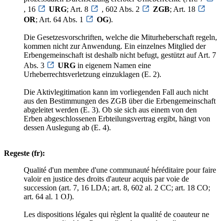
, 16
URG
; Art. 8
, 602 Abs. 2
ZGB
; Art. 18
OR
; Art. 64 Abs. 1
OG
).
Die Gesetzesvorschriften, welche die Miturheberschaft regeln,
kommen nicht zur Anwendung. Ein einzelnes Mitglied der
Erbengemeinschaft ist deshalb nicht befugt, gestützt auf Art. 7
Abs. 3
URG
in eigenem Namen eine
Urheberrechtsverletzung einzuklagen (E. 2).
Die Aktivlegitimation kann im vorliegenden Fall auch nicht
aus den Bestimmungen des ZGB über die Erbengemeinschaft
abgeleitet werden (E. 3). Ob sie sich aus einem von den
Erben abgeschlossenen Erbteilungsvertrag ergibt, hängt von
dessen Auslegung ab (E. 4).
Regeste (fr):
Qualité d'un membre d'une communauté héréditaire pour faire
valoir en justice des droits d'auteur acquis par voie de
succession (art. 7, 16 LDA; art. 8, 602 al. 2 CC; art. 18 CO;
art. 64 al. 1 OJ).
Les dispositions légales qui règlent la qualité de coauteur ne