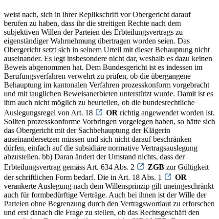
weist nach, sich in ihrer Replikschrift vor Obergericht darauf
berufen zu haben, dass ihr die streitigen Rechte nach dem
subjektiven Willen der Parteien des Erbteilungsvertrags zu
eigenständiger Wahrnehmung übertragen worden seien. Das
Obergericht setzt sich in seinem Urteil mit dieser Behauptung nicht
auseinander. Es legt insbesondere nicht dar, weshalb es dazu keinen
Beweis abgenommen hat. Dem Bundesgericht ist es indessen im
Berufungsverfahren verwehrt zu prüfen, ob die übergangene
Behauptung im kantonalen Verfahren prozesskonform vorgebracht
und mit tauglichen Beweisanerbieten unterstützt wurde. Damit ist es
ihm auch nicht möglich zu beurteilen, ob die bundesrechtliche
Auslegungsregel von Art. 18
OR
richtig angewendet worden ist.
Sollten prozesskonforme Vorbringen vorgelegen haben, so hätte sich
das Obergericht mit der Sachbehauptung der Klägerin
auseinandersetzen müssen und sich nicht darauf beschränken
dürfen, einfach auf die subsidiäre normative Vertragsauslegung
abzustellen. bb) Daran ändert der Umstand nichts, dass der
Erbteilungsvertrag gemäss Art. 634 Abs. 2
ZGB
zur Gültigkeit
der schriftlichen Form bedarf. Die in Art. 18 Abs. 1
OR
verankerte Auslegung nach dem Willensprinzip gilt uneingeschränkt
auch für formbedürftige Verträge. Auch bei ihnen ist der Wille der
Parteien ohne Begrenzung durch den Vertragswortlaut zu erforschen
und erst danach die Frage zu stellen, ob das Rechtsgeschäft den