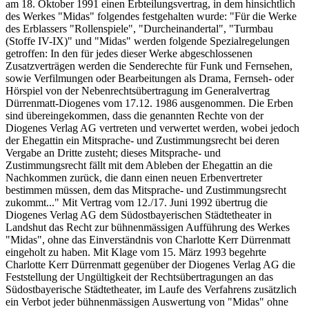
am 18. Oktober 1991 einen Erbteilungsvertrag, in dem hinsichtlich
des Werkes "Midas" folgendes festgehalten wurde: "Für die Werke
des Erblassers "Rollenspiele", "Durcheinandertal", "Turmbau
(Stoffe IV-IX)" und "Midas" werden folgende Spezialregelungen
getroffen: In den für jedes dieser Werke abgeschlossenen
Zusatzverträgen werden die Senderechte für Funk und Fernsehen,
sowie Verfilmungen oder Bearbeitungen als Drama, Fernseh- oder
Hörspiel von der Nebenrechtsübertragung im Generalvertrag
Dürrenmatt-Diogenes vom 17.12. 1986 ausgenommen. Die Erben
sind übereingekommen, dass die genannten Rechte von der
Diogenes Verlag AG vertreten und verwertet werden, wobei jedoch
der Ehegattin ein Mitsprache- und Zustimmungsrecht bei deren
Vergabe an Dritte zusteht; dieses Mitsprache- und
Zustimmungsrecht fällt mit dem Ableben der Ehegattin an die
Nachkommen zurück, die dann einen neuen Erbenvertreter
bestimmen müssen, dem das Mitsprache- und Zustimmungsrecht
zukommt..." Mit Vertrag vom 12./17. Juni 1992 übertrug die
Diogenes Verlag AG dem Südostbayerischen Städtetheater in
Landshut das Recht zur bühnenmässigen Aufführung des Werkes
"Midas", ohne das Einverständnis von Charlotte Kerr Dürrenmatt
eingeholt zu haben. Mit Klage vom 15. März 1993 begehrte
Charlotte Kerr Dürrenmatt gegenüber der Diogenes Verlag AG die
Feststellung der Ungültigkeit der Rechtsübertragungen an das
Südostbayerische Städtetheater, im Laufe des Verfahrens zusätzlich
ein Verbot jeder bühnenmässigen Auswertung von "Midas" ohne