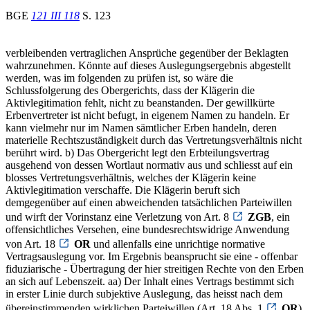
BGE
121 III 118
S. 123
verbleibenden vertraglichen Ansprüche gegenüber der Beklagten
wahrzunehmen. Könnte auf dieses Auslegungsergebnis abgestellt
werden, was im folgenden zu prüfen ist, so wäre die
Schlussfolgerung des Obergerichts, dass der Klägerin die
Aktivlegitimation fehlt, nicht zu beanstanden. Der gewillkürte
Erbenvertreter ist nicht befugt, in eigenem Namen zu handeln. Er
kann vielmehr nur im Namen sämtlicher Erben handeln, deren
materielle Rechtszuständigkeit durch das Vertretungsverhältnis nicht
berührt wird. b) Das Obergericht legt den Erbteilungsvertrag
ausgehend von dessen Wortlaut normativ aus und schliesst auf ein
blosses Vertretungsverhältnis, welches der Klägerin keine
Aktivlegitimation verschaffe. Die Klägerin beruft sich
demgegenüber auf einen abweichenden tatsächlichen Parteiwillen
und wirft der Vorinstanz eine Verletzung von Art. 8
ZGB
, ein
offensichtliches Versehen, eine bundesrechtswidrige Anwendung
von Art. 18
OR
und allenfalls eine unrichtige normative
Vertragsauslegung vor. Im Ergebnis beansprucht sie eine - offenbar
fiduziarische - Übertragung der hier streitigen Rechte von den Erben
an sich auf Lebenszeit. aa) Der Inhalt eines Vertrags bestimmt sich
in erster Linie durch subjektive Auslegung, das heisst nach dem
übereinstimmenden wirklichen Parteiwillen (Art. 18 Abs. 1
OR
).