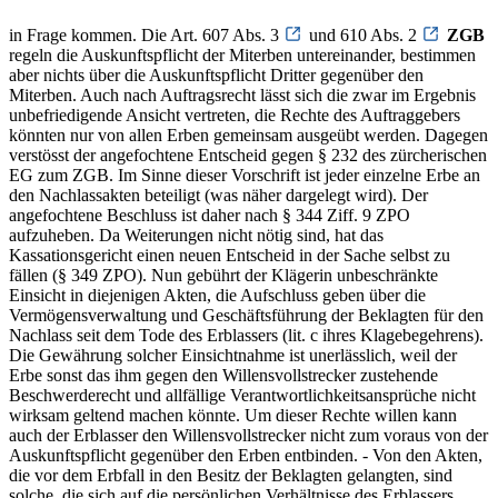
in Frage kommen. Die Art. 607 Abs. 3
und 610 Abs. 2
ZGB
regeln die Auskunftspflicht der Miterben untereinander, bestimmen
aber nichts über die Auskunftspflicht Dritter gegenüber den
Miterben. Auch nach Auftragsrecht lässt sich die zwar im Ergebnis
unbefriedigende Ansicht vertreten, die Rechte des Auftraggebers
könnten nur von allen Erben gemeinsam ausgeübt werden. Dagegen
verstösst der angefochtene Entscheid gegen § 232 des zürcherischen
EG zum ZGB. Im Sinne dieser Vorschrift ist jeder einzelne Erbe an
den Nachlassakten beteiligt (was näher dargelegt wird). Der
angefochtene Beschluss ist daher nach § 344 Ziff. 9 ZPO
aufzuheben. Da Weiterungen nicht nötig sind, hat das
Kassationsgericht einen neuen Entscheid in der Sache selbst zu
fällen (§ 349 ZPO). Nun gebührt der Klägerin unbeschränkte
Einsicht in diejenigen Akten, die Aufschluss geben über die
Vermögensverwaltung und Geschäftsführung der Beklagten für den
Nachlass seit dem Tode des Erblassers (lit. c ihres Klagebegehrens).
Die Gewährung solcher Einsichtnahme ist unerlässlich, weil der
Erbe sonst das ihm gegen den Willensvollstrecker zustehende
Beschwerderecht und allfällige Verantwortlichkeitsansprüche nicht
wirksam geltend machen könnte. Um dieser Rechte willen kann
auch der Erblasser den Willensvollstrecker nicht zum voraus von der
Auskunftspflicht gegenüber den Erben entbinden. - Von den Akten,
die vor dem Erbfall in den Besitz der Beklagten gelangten, sind
solche, die sich auf die persönlichen Verhältnisse des Erblassers,