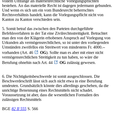
vollem Umfange als materiellrechtliche Vorlegungspflichten
bestehen. An das materielle Recht ist dagegen jedermann gebunden.
Und wenn es sich um ein vom Bundesrecht beherrschtes
Rechtsverhältnis handelt, kann die Vorlegungspflicht nicht von
Kanton zu Kanton verschieden sein.
5. Somit betraf das zwischen den Parteien durchgeführte
Befehlsverfahren in der Tat eine Zivilrechtsstreitigkeit. Betrachtet
man den von der Klägerin erhobenen Anspruch auf Vorlegung von
Urkunden als vermögensrechtlichen, so ist unter den vorliegenden
Umständen zweifellos ein Streitwert von mindestens Fr. 4000.--
vorhanden (Art. 46
OG
). Sollte man es aber mit einer nicht
vermögensrechtlichen Streitigkeit zu tun haben, so wäre die
Berufung ohnehin nach Art. 44
OG
zulässig gewesen.
6. Die Nichtigkeitsbeschwerde ist somit ausgeschlossen. Die
Beschwerdeschrift lässt sich auch nicht etwa in eine Berufung
umdeuten. Grundsätzlich könnte dies allerdings geschehen, da die
unrichtige Benennung eines Rechtsmittels nicht schadet.
Voraussetzung ist aber, dass die wesentlichen Formalien des
zulässigen Rechtsmittels
BGE
82 II 555
S. 566