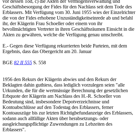
vor dessen Tod, c) die Akten der Vermögensverwaltung und
Geschäftsbesorgung der Fides für den Nachlass seit dem Tode des
Erblassers. Mit Verfügung vom 30. Juni 1955 wies der Einzelrichter
die von der Fides erhobene Unzuständigkeitseinrede ab und befahl
ihr, der Klägerin Frau Schoeller oder einem von ihr
bevollmächtigten Vertreter in ihren Geschäftsräumen Einsicht in die
Akten zu gewähren, welche die Verfügung genau umschreibt.
E.- Gegen diese Verfügung rekurrierten beide Parteien, mit dem
Ergebnis, dass das Obergericht am 20. Januar
BGE
82 II 555
S. 558
1956 den Rekurs der Klägerin abwies und den Rekurs der
Beklagten dahin guthiess, dass lediglich vorzulegen seien "alle
Urkunden, die für die wertmässige Berechnung der gesetzlichen
Erbquote der Klägerin am Nachlass des H.-R. Schoeller von
Bedeutung sind, insbesondere Depotverzeichnisse und
Kontoabschlüsse auf den Todestag des Erblassers, ferner
Kontoauszüge bis zur letzten Richtigbefundanzeige des Erblassers,
sodann auch allfällige Akten über herabsetzungs- oder
ausgleichungspflichtige Zuwendungen zu Lebzeiten des
Erblassers".