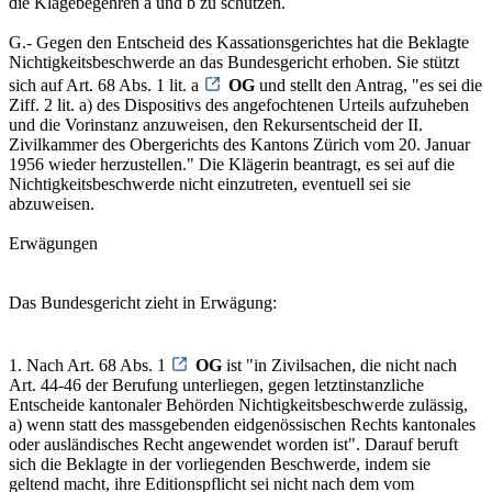
die Klagebegehren a und b zu schützen.
G.- Gegen den Entscheid des Kassationsgerichtes hat die Beklagte
Nichtigkeitsbeschwerde an das Bundesgericht erhoben. Sie stützt
sich auf Art. 68 Abs. 1 lit. a
OG
und stellt den Antrag, "es sei die
Ziff. 2 lit. a) des Dispositivs des angefochtenen Urteils aufzuheben
und die Vorinstanz anzuweisen, den Rekursentscheid der II.
Zivilkammer des Obergerichts des Kantons Zürich vom 20. Januar
1956 wieder herzustellen." Die Klägerin beantragt, es sei auf die
Nichtigkeitsbeschwerde nicht einzutreten, eventuell sei sie
abzuweisen.
Erwägungen
Das Bundesgericht zieht in Erwägung:
1. Nach Art. 68 Abs. 1
OG
ist "in Zivilsachen, die nicht nach
Art. 44-46 der Berufung unterliegen, gegen letztinstanzliche
Entscheide kantonaler Behörden Nichtigkeitsbeschwerde zulässig,
a) wenn statt des massgebenden eidgenössischen Rechts kantonales
oder ausländisches Recht angewendet worden ist". Darauf beruft
sich die Beklagte in der vorliegenden Beschwerde, indem sie
geltend macht, ihre Editionspflicht sei nicht nach dem vom