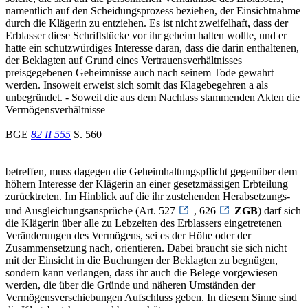
namentlich auf den Scheidungsprozess beziehen, der Einsichtnahme
durch die Klägerin zu entziehen. Es ist nicht zweifelhaft, dass der
Erblasser diese Schriftstücke vor ihr geheim halten wollte, und er
hatte ein schutzwürdiges Interesse daran, dass die darin enthaltenen,
der Beklagten auf Grund eines Vertrauensverhältnisses
preisgegebenen Geheimnisse auch nach seinem Tode gewahrt
werden. Insoweit erweist sich somit das Klagebegehren a als
unbegründet. - Soweit die aus dem Nachlass stammenden Akten die
Vermögensverhältnisse
BGE
82 II 555
S. 560
betreffen, muss dagegen die Geheimhaltungspflicht gegenüber dem
höhern Interesse der Klägerin an einer gesetzmässigen Erbteilung
zurücktreten. Im Hinblick auf die ihr zustehenden Herabsetzungs-
und Ausgleichungsansprüche (Art. 527
, 626
ZGB
) darf sich
die Klägerin über alle zu Lebzeiten des Erblassers eingetretenen
Veränderungen des Vermögens, sei es der Höhe oder der
Zusammensetzung nach, orientieren. Dabei braucht sie sich nicht
mit der Einsicht in die Buchungen der Beklagten zu begnügen,
sondern kann verlangen, dass ihr auch die Belege vorgewiesen
werden, die über die Gründe und näheren Umständen der
Vermögensverschiebungen Aufschluss geben. In diesem Sinne sind