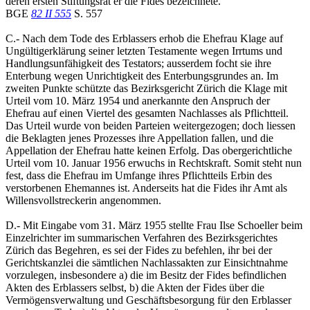
deren ersten Stiftungsrat er die Fides bezeichnete.
BGE
82 II 555
S. 557
C.- Nach dem Tode des Erblassers erhob die Ehefrau Klage auf
Ungültigerklärung seiner letzten Testamente wegen Irrtums und
Handlungsunfähigkeit des Testators; ausserdem focht sie ihre
Enterbung wegen Unrichtigkeit des Enterbungsgrundes an. Im
zweiten Punkte schützte das Bezirksgericht Zürich die Klage mit
Urteil vom 10. März 1954 und anerkannte den Anspruch der
Ehefrau auf einen Viertel des gesamten Nachlasses als Pflichtteil.
Das Urteil wurde von beiden Parteien weitergezogen; doch liessen
die Beklagten jenes Prozesses ihre Appellation fallen, und die
Appellation der Ehefrau hatte keinen Erfolg. Das obergerichtliche
Urteil vom 10. Januar 1956 erwuchs in Rechtskraft. Somit steht nun
fest, dass die Ehefrau im Umfange ihres Pflichtteils Erbin des
verstorbenen Ehemannes ist. Anderseits hat die Fides ihr Amt als
Willensvollstreckerin angenommen.
D.- Mit Eingabe vom 31. März 1955 stellte Frau Ilse Schoeller beim
Einzelrichter im summarischen Verfahren des Bezirksgerichtes
Zürich das Begehren, es sei der Fides zu befehlen, ihr bei der
Gerichtskanzlei die sämtlichen Nachlassakten zur Einsichtnahme
vorzulegen, insbesondere a) die im Besitz der Fides befindlichen
Akten des Erblassers selbst, b) die Akten der Fides über die
Vermögensverwaltung und Geschäftsbesorgung für den Erblasser