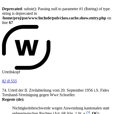
Deprecated
: substr(): Passing null to parameter #1 ($string) of type
string is deprecated in
/home/proj/pse/www/include/pub/class.cache.show.entry.php
on
line
67
Urteilskopf
82 II 555
74. Urteil der II. Zivilabteilung vom 20. September 1956 i.S. Fides
Treuhand-Vereinigung gegen Wwe Schoeller.
Regeste (de):
Nichtigkeitsbeschwerde wegen Anwendung kantonalen statt
eidgenössischen Rechtes (Art. 68 Abs. 1 lit. a
OG
).