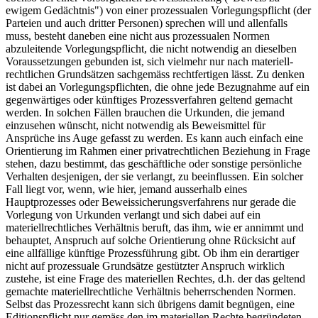
ewigem Gedächtnis") von einer prozessualen Vorlegungspflicht (der
Parteien und auch dritter Personen) sprechen will und allenfalls
muss, besteht daneben eine nicht aus prozessualen Normen
abzuleitende Vorlegungspflicht, die nicht notwendig an dieselben
Voraussetzungen gebunden ist, sich vielmehr nur nach materiell-
rechtlichen Grundsätzen sachgemäss rechtfertigen lässt. Zu denken
ist dabei an Vorlegungspflichten, die ohne jede Bezugnahme auf ein
gegenwärtiges oder künftiges Prozessverfahren geltend gemacht
werden. In solchen Fällen brauchen die Urkunden, die jemand
einzusehen wünscht, nicht notwendig als Beweismittel für
Ansprüche ins Auge gefasst zu werden. Es kann auch einfach eine
Orientierung im Rahmen einer privatrechtlichen Beziehung in Frage
stehen, dazu bestimmt, das geschäftliche oder sonstige persönliche
Verhalten desjenigen, der sie verlangt, zu beeinflussen. Ein solcher
Fall liegt vor, wenn, wie hier, jemand ausserhalb eines
Hauptprozesses oder Beweissicherungsverfahrens nur gerade die
Vorlegung von Urkunden verlangt und sich dabei auf ein
materiellrechtliches Verhältnis beruft, das ihm, wie er annimmt und
behauptet, Anspruch auf solche Orientierung ohne Rücksicht auf
eine allfällige künftige Prozessführung gibt. Ob ihm ein derartiger
nicht auf prozessuale Grundsätze gestützter Anspruch wirklich
zustehe, ist eine Frage des materiellen Rechtes, d.h. der das geltend
gemachte materiellrechtliche Verhältnis beherrschenden Normen.
Selbst das Prozessrecht kann sich übrigens damit begnügen, eine
Editionspflicht nur gemäss den im materiellen Rechte begründeten