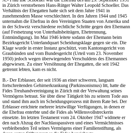
in Zürich verstorbenen Hans-Rütger Walter Leopold Schoeller. Das
Verhältnis der Ehegatten hatte sich seit dem Jahre 1941 in
zunehmendem Masse verschlechtert. In den Jahren 1944 und 1945
unternahm die Ehefrau in den Vereinigten Staaten von Amerika und
in der Schweiz verschiedene rechtliche Schritte gegen den Ehemann
(auf Festsetzung von Unterhaltsbeiträgen, Ehetrennung,
Entmündigung). Im Mai 1946 leitete sodann der Ehemann beim
Bezirksgericht Unterlandquart Scheidungsklage gegen sie ein. Die
Klage wurde in erster Instanz geschützt, vom Kantonsgericht von
Graubünden und vom Bundesgericht (Urteil vom 23. November
1950) jedoch wegen überwiegenden Verschuldens des Ehemannes
abgewiesen. Zu einer Versöhnung der Ehegatten, die seit 1942
getrennt lebten, kam es nicht.
B.- Der Erblasser, der seit 1936 an einer schweren, langsam
fortschreitenden Gehirnerkrankung (Parkinsonismus) litt, hatte die
Fides Treuhandvereinigung in Zürich mit der Verwaltung seines
Vermögens betraut. Sie übte diese Tätigkeit bis zu seinem Tode aus
und stand ihm auch im Scheidungsprozess mit ihrem Rate bei. Der
Erblasser errichtete mehrere letztwillige Verfügungen, in denen er
die Ehefrau enterbte und die Fides als Willensvollstreckerin
einsetzte. Im letzten Testament vom 24. Oktober 1947 widmete er
den nach Abzug der Nachlasspassiven und eines Vermächtnisses
verbleibenden Teil seines Vermögens einer Familienstiftung, als