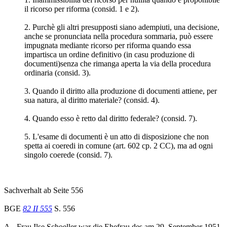
il ricorso per riforma (consid. 1 e 2).
2. Purchè gli altri presupposti siano adempiuti, una decisione,
anche se pronunciata nella procedura sommaria, può essere
impugnata mediante ricorso per riforma quando essa
impartisca un ordine definitivo (in casu produzione di
documenti)senza che rimanga aperta la via della procedura
ordinaria (consid. 3).
3. Quando il diritto alla produzione di documenti attiene, per
sua natura, al diritto materiale? (consid. 4).
4. Quando esso è retto dal diritto federale? (consid. 7).
5. L'esame di documenti è un atto di disposizione che non
spetta ai coeredi in comune (art. 602 cp. 2 CC), ma ad ogni
singolo coerede (consid. 7).
Sachverhalt ab Seite 556
BGE
82 II 555
S. 556
A.- Frau Ilse Schoeller war die Ehefrau des am 29. September 1951