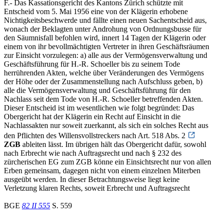
F.- Das Kassationsgericht des Kantons Zürich schützte mit
Entscheid vom 5. Mai 1956 eine von der Klägerin erhobene
Nichtigkeitsbeschwerde und fällte einen neuen Sachentscheid aus,
wonach der Beklagten unter Androhung von Ordnungsbusse für
den Säumnisfall befohlen wird, innert 14 Tagen der Klägerin oder
einem von ihr bevollmächtigten Vertreter in ihren Geschäftsräumen
zur Einsicht vorzulegen: a) alle aus der Vermögensverwaltung und
Geschäftsführung für H.-R. Schoeller bis zu seinem Tode
herrührenden Akten, welche über Veränderungen des Vermögens
der Höhe oder der Zusammenstellung nach Aufschluss geben, b)
alle die Vermögensverwaltung und Geschäftsführung für den
Nachlass seit dem Tode von H.-R. Schoeller betreffenden Akten.
Dieser Entscheid ist im wesentlichen wie folgt begründet: Das
Obergericht hat der Klägerin ein Recht auf Einsicht in die
Nachlassakten nur soweit zuerkannt, als sich ein solches Recht aus
den Pflichten des Willensvollstreckers nach Art. 518 Abs. 2
ZGB
ableiten lässt. Im übrigen hält das Obergericht dafür, sowohl
nach Erbrecht wie nach Auftragsrecht und nach § 232 des
zürcherischen EG zum ZGB könne ein Einsichtsrecht nur von allen
Erben gemeinsam, dagegen nicht von einem einzelnen Miterben
ausgeübt werden. In dieser Betrachtungsweise liegt keine
Verletzung klaren Rechts, soweit Erbrecht und Auftragsrecht
BGE
82 II 555
S. 559