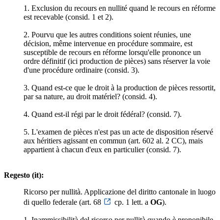
1. Exclusion du recours en nullité quand le recours en réforme
est recevable (consid. 1 et 2).
2. Pourvu que les autres conditions soient réunies, une
décision, même intervenue en procédure sommaire, est
susceptible de recours en réforme lorsqu'elle prononce un
ordre définitif (ici production de pièces) sans réserver la voie
d'une procédure ordinaire (consid. 3).
3. Quand est-ce que le droit à la production de pièces ressortit,
par sa nature, au droit matériel? (consid. 4).
4. Quand est-il régi par le droit fédéral? (consid. 7).
5. L'examen de pièces n'est pas un acte de disposition réservé
aux héritiers agissant en commun (art. 602 al. 2 CC), mais
appartient à chacun d'eux en particulier (consid. 7).
Regesto (it):
Ricorso per nullità. Applicazione del diritto cantonale in luogo
di quello federale (art. 68
cp. 1 lett. a
OG
).
1. Inammissibilità del ricorso per nullità quando è proponibile