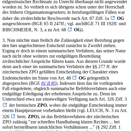
eidgenössischer Rechtssatz zu Unrecht überhaupt nicht angewendet
worden ist. So verhielt es sich übrigens schon unter der Herrschaft
des frühern Organisationsgesetzes; in berufungsfähigen Fällen war
daher die zivilrechtliche Beschwerde nach Art. 87 Ziff. 1a
OG
ausgeschlossen (BGE 65 II 247ff.; vgl. auchBGE 71 III 192ff. und
BIRCHMEIER, N. 3, a zu Art. 68
OG
).
3. Nun möchte man freilich die Zulässigkeit einer Berufung gegen
den hier angefochtenen Entscheid zunächst in Zweifel ziehen.
Erging er doch in einem summarischen Verfahren, das seiner Natur
nach nicht ohne weiteres zur endgültigen Beurteilung
zivilrechtlicher Ansprüche führen kann. Aus diesem Grunde wurde
denn auch einer im summarischen Verfahren der §§ 277 ff. der
zürcherischen ZPO gefällten Entscheidung der Charakter eines
Endentscheides im Sinne von Art. 48
OG
gelegentlich
abgesprochen (BGE
81 II 85
). Indessen lässt das im vorliegenden
Fall eingeleitete, obgleich summarische Befehlsverfahren auch eine
endgültige Erledigung der erhobenen Ansprüche zu. Denn im
Unterschied etwa zur einstweiligen Verfügung nach Art. 326 Ziff. 3
der bernischen
ZPO
, wobei die endgültige Entscheidung immer
einem Hauptprozesse vorbehalten bleibt (vgl. LEUCH, N. 3 zu Art.
326
bern.
ZPO
), ist das Befehlsverfahren der zürcherischen
ZPO zulässig "zur schnellen Handhabung klaren Rechtes ... bei
sofort herstellbaren tatsächlichen Verhältnissen ..." (§ 292 Ziff. 1