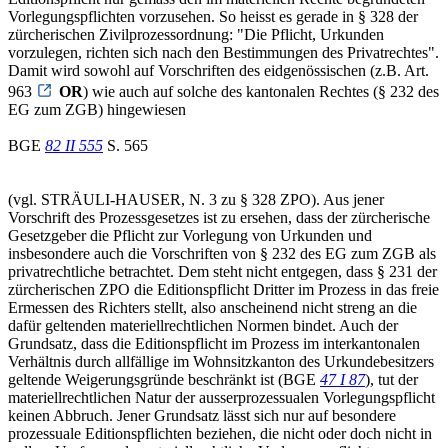
Vorlegungspflichten vorzusehen. So heisst es gerade in § 328 der
zürcherischen Zivilprozessordnung: "Die Pflicht, Urkunden
vorzulegen, richten sich nach den Bestimmungen des Privatrechtes".
Damit wird sowohl auf Vorschriften des eidgenössischen (z.B. Art.
963
OR
) wie auch auf solche des kantonalen Rechtes (§ 232 des
EG zum ZGB) hingewiesen
BGE
82 II 555
S. 565
(vgl. STRÄULI-HAUSER, N. 3 zu § 328 ZPO). Aus jener
Vorschrift des Prozessgesetzes ist zu ersehen, dass der zürcherische
Gesetzgeber die Pflicht zur Vorlegung von Urkunden und
insbesondere auch die Vorschriften von § 232 des EG zum ZGB als
privatrechtliche betrachtet. Dem steht nicht entgegen, dass § 231 der
zürcherischen ZPO die Editionspflicht Dritter im Prozess in das freie
Ermessen des Richters stellt, also anscheinend nicht streng an die
dafür geltenden materiellrechtlichen Normen bindet. Auch der
Grundsatz, dass die Editionspflicht im Prozess im interkantonalen
Verhältnis durch allfällige im Wohnsitzkanton des Urkundebesitzers
geltende Weigerungsgründe beschränkt ist (BGE
47 I 87
), tut der
materiellrechtlichen Natur der ausserprozessualen Vorlegungspflicht
keinen Abbruch. Jener Grundsatz lässt sich nur auf besondere
prozessuale Editionspflichten beziehen, die nicht oder doch nicht in