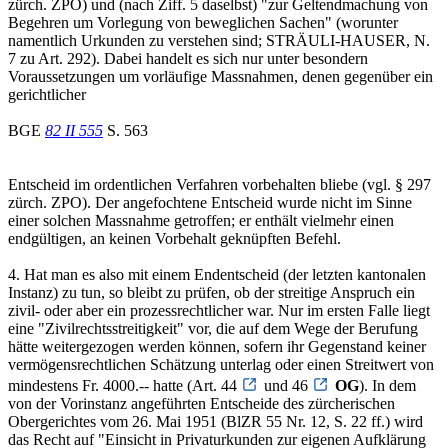
zürch. ZPO) und (nach Ziff. 5 daselbst) "zur Geltendmachung von
Begehren um Vorlegung von beweglichen Sachen" (worunter
namentlich Urkunden zu verstehen sind; STRÄULI-HAUSER, N.
7 zu Art. 292). Dabei handelt es sich nur unter besondern
Voraussetzungen um vorläufige Massnahmen, denen gegenüber ein
gerichtlicher
BGE
82 II 555
S. 563
Entscheid im ordentlichen Verfahren vorbehalten bliebe (vgl. § 297
zürch. ZPO). Der angefochtene Entscheid wurde nicht im Sinne
einer solchen Massnahme getroffen; er enthält vielmehr einen
endgültigen, an keinen Vorbehalt geknüpften Befehl.
4. Hat man es also mit einem Endentscheid (der letzten kantonalen
Instanz) zu tun, so bleibt zu prüfen, ob der streitige Anspruch ein
zivil- oder aber ein prozessrechtlicher war. Nur im ersten Falle liegt
eine "Zivilrechtsstreitigkeit" vor, die auf dem Wege der Berufung
hätte weitergezogen werden können, sofern ihr Gegenstand keiner
vermögensrechtlichen Schätzung unterlag oder einen Streitwert von
mindestens Fr. 4000.-- hatte (Art. 44
und 46
OG
). In dem
von der Vorinstanz angeführten Entscheide des zürcherischen
Obergerichtes vom 26. Mai 1951 (BlZR 55 Nr. 12, S. 22 ff.) wird
das Recht auf "Einsicht in Privaturkunden zur eigenen Aufklärung