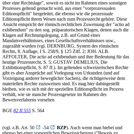
über eine Rechtslage", soweit es nicht im Rahmen eines sonstigen
Prozesses geltend gemacht wird, aus einer "vorprozessualen
Editionspflicht" hergeleitet, die ebenso wie die prozessuale
Editionspflicht ihrem Wesen nach zum Prozessrecht gehöre. Diese
Ansicht entspricht der römisch-rechtlichen Zuweisung der "actio ad
exhibendum" zu den sog. präparatorischen Klagen, denen auch die
Klagen auf Rechnungslegung, z.B. auf Grund eines
Mandatsverhältnisses, eines Gesellschaftsverhältnisses usw.,
zugezählt wurden (vgl. DERNBURG, System des römischen
Rechts, 8. Auflage, I S. 258/9, § 125 Ziff. 2; JOH. ALB.
AFFOLTER, Die actio ad exhibendum und ihre Bedeutung für das
heutige Prozessrecht, S. 5; GUSTAV DEMELIUS, Die
Exhibitionspflicht, S. 87 ff.). Im geltenden schweizerischen Rechte
gibt es aber Ansprüche auf Vorlegung von Urkunden (und auf
Vorzeigung anderer beweglicher Sachen), die richtigerweise dem
materiellen Rechte zuzuweisen sind. Es mag hier dahingestellt
bleiben, wie es sich mit der speziellen Editionspflicht im Prozess
verhält, wie sie manche Prozessgesetze im Rahmen des
Beweisverfahrens vorsehen
BGE
82 II 555
S. 564
(vgl. z.B. Art. 50
-54
BZP
). Auch wenn man hiebei und
ebenso bei einer vorsorglichen Beweissicherung ("Beweis zu