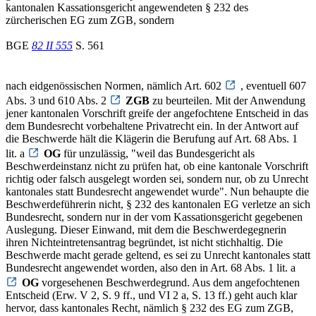
kantonalen Kassationsgericht angewendeten § 232 des
zürcherischen EG zum ZGB, sondern
BGE
82 II 555
S. 561
nach eidgenössischen Normen, nämlich Art. 602
, eventuell 607
Abs. 3 und 610 Abs. 2
ZGB
zu beurteilen. Mit der Anwendung
jener kantonalen Vorschrift greife der angefochtene Entscheid in das
dem Bundesrecht vorbehaltene Privatrecht ein. In der Antwort auf
die Beschwerde hält die Klägerin die Berufung auf Art. 68 Abs. 1
lit. a
OG
für unzulässig, "weil das Bundesgericht als
Beschwerdeinstanz nicht zu prüfen hat, ob eine kantonale Vorschrift
richtig oder falsch ausgelegt worden sei, sondern nur, ob zu Unrecht
kantonales statt Bundesrecht angewendet wurde". Nun behaupte die
Beschwerdeführerin nicht, § 232 des kantonalen EG verletze an sich
Bundesrecht, sondern nur in der vom Kassationsgericht gegebenen
Auslegung. Dieser Einwand, mit dem die Beschwerdegegnerin
ihren Nichteintretensantrag begründet, ist nicht stichhaltig. Die
Beschwerde macht gerade geltend, es sei zu Unrecht kantonales statt
Bundesrecht angewendet worden, also den in Art. 68 Abs. 1 lit. a
OG
vorgesehenen Beschwerdegrund. Aus dem angefochtenen
Entscheid (Erw. V 2, S. 9 ff., und VI 2 a, S. 13 ff.) geht auch klar
hervor, dass kantonales Recht, nämlich § 232 des EG zum ZGB,