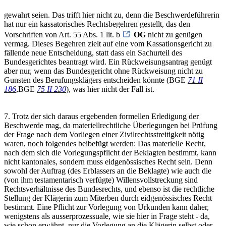
gewahrt seien. Das trifft hier nicht zu, denn die Beschwerdeführerin
hat nur ein kassatorisches Rechtsbegehren gestellt, das den
Vorschriften von Art. 55 Abs. 1 lit. b
OG
nicht zu genügen
vermag. Dieses Begehren zielt auf eine vom Kassationsgericht zu
fällende neue Entscheidung, statt dass ein Sachurteil des
Bundesgerichtes beantragt wird. Ein Rückweisungsantrag genügt
aber nur, wenn das Bundesgericht ohne Rückweisung nicht zu
Gunsten des Berufungsklägers entscheiden könnte (BGE
71 II
186
,BGE
75 II 230
), was hier nicht der Fall ist.
7. Trotz der sich daraus ergebenden formellen Erledigung der
Beschwerde mag, da materiellrechtliche Überlegungen bei Prüfung
der Frage nach dem Vorliegen einer Zivilrechtsstreitigkeit nötig
waren, noch folgendes beibefügt werden: Das materielle Recht,
nach dem sich die Vorlegungspflicht der Beklagten bestimmt, kann
nicht kantonales, sondern muss eidgenössisches Recht sein. Denn
sowohl der Auftrag (des Erblassers an die Beklagte) wie auch die
(von ihm testamentarisch verfügte) Willensvollstreckung sind
Rechtsverhältnisse des Bundesrechts, und ebenso ist die rechtliche
Stellung der Klägerin zum Miterben durch eidgenössisches Recht
bestimmt. Eine Pflicht zur Vorlegung von Urkunden kann daher,
wenigstens als ausserprozessuale, wie sie hier in Frage steht - da,
wie schon erwähnt, nur die Vorlegung an die Klägerin selbst oder