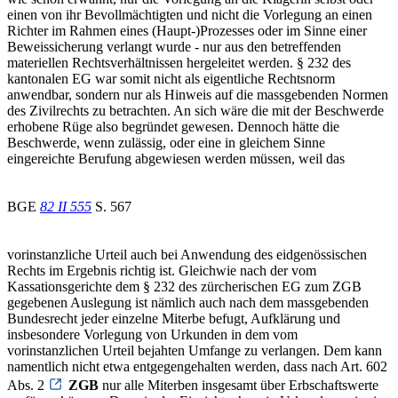
einen von ihr Bevollmächtigten und nicht die Vorlegung an einen
Richter im Rahmen eines (Haupt-)Prozesses oder im Sinne einer
Beweissicherung verlangt wurde - nur aus den betreffenden
materiellen Rechtsverhältnissen hergeleitet werden. § 232 des
kantonalen EG war somit nicht als eigentliche Rechtsnorm
anwendbar, sondern nur als Hinweis auf die massgebenden Normen
des Zivilrechts zu betrachten. An sich wäre die mit der Beschwerde
erhobene Rüge also begründet gewesen. Dennoch hätte die
Beschwerde, wenn zulässig, oder eine in gleichem Sinne
eingereichte Berufung abgewiesen werden müssen, weil das
BGE
82 II 555
S. 567
vorinstanzliche Urteil auch bei Anwendung des eidgenössischen
Rechts im Ergebnis richtig ist. Gleichwie nach der vom
Kassationsgerichte dem § 232 des zürcherischen EG zum ZGB
gegebenen Auslegung ist nämlich auch nach dem massgebenden
Bundesrecht jeder einzelne Miterbe befugt, Aufklärung und
insbesondere Vorlegung von Urkunden in dem vom
vorinstanzlichen Urteil bejahten Umfange zu verlangen. Dem kann
namentlich nicht etwa entgegengehalten werden, dass nach Art. 602
Abs. 2
ZGB
nur alle Miterben insgesamt über Erbschaftswerte