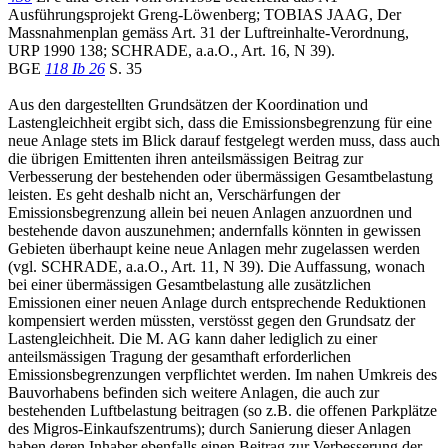
Ausführungsprojekt Greng-Löwenberg; TOBIAS JAAG, Der
Massnahmenplan gemäss Art. 31 der Luftreinhalte-Verordnung,
URP 1990 138; SCHRADE, a.a.O., Art. 16, N 39).
BGE
118 Ib 26
S. 35
Aus den dargestellten Grundsätzen der Koordination und
Lastengleichheit ergibt sich, dass die Emissionsbegrenzung für eine
neue Anlage stets im Blick darauf festgelegt werden muss, dass auch
die übrigen Emittenten ihren anteilsmässigen Beitrag zur
Verbesserung der bestehenden oder übermässigen Gesamtbelastung
leisten. Es geht deshalb nicht an, Verschärfungen der
Emissionsbegrenzung allein bei neuen Anlagen anzuordnen und
bestehende davon auszunehmen; andernfalls könnten in gewissen
Gebieten überhaupt keine neue Anlagen mehr zugelassen werden
(vgl. SCHRADE, a.a.O., Art. 11, N 39). Die Auffassung, wonach
bei einer übermässigen Gesamtbelastung alle zusätzlichen
Emissionen einer neuen Anlage durch entsprechende Reduktionen
kompensiert werden müssten, verstösst gegen den Grundsatz der
Lastengleichheit. Die M. AG kann daher lediglich zu einer
anteilsmässigen Tragung der gesamthaft erforderlichen
Emissionsbegrenzungen verpflichtet werden. Im nahen Umkreis des
Bauvorhabens befinden sich weitere Anlagen, die auch zur
bestehenden Luftbelastung beitragen (so z.B. die offenen Parkplätze
des Migros-Einkaufszentrums); durch Sanierung dieser Anlagen
haben deren Inhaber ebenfalls einen Beitrag zur Verbesserung der