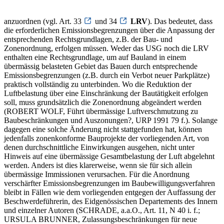
anzuordnen (vgl. Art. 33
und 34
LRV
). Das bedeutet, dass
die erforderlichen Emissionsbegrenzungen über die Anpassung der
entsprechenden Rechtsgrundlagen, z.B. der Bau- und
Zonenordnung, erfolgen müssen. Weder das USG noch die LRV
enthalten eine Rechtsgrundlage, um auf Bauland in einem
übermässig belasteten Gebiet das Bauen durch entsprechende
Emissionsbegrenzungen (z.B. durch ein Verbot neuer Parkplätze)
praktisch vollständig zu unterbinden. Wo die Reduktion der
Luftbelastung über eine Einschränkung der Bautätigkeit erfolgen
soll, muss grundsätzlich die Zonenordnung abgeändert werden
(ROBERT WOLF, Führt übermässige Luftverschmutzung zu
Baubeschränkungen und Auszonungen?, URP 1991 79 f.). Solange
dagegen eine solche Änderung nicht stattgefunden hat, können
jedenfalls zonenkonforme Bauprojekte der vorliegenden Art, von
denen durchschnittliche Einwirkungen ausgehen, nicht unter
Hinweis auf eine übermässige Gesamtbelastung der Luft abgelehnt
werden. Anders ist dies klarerweise, wenn sie für sich allein
übermässige Immissionen verursachen. Für die Anordnung
verschärfter Emissionsbegrenzungen im Baubewilligungsverfahren
bleibt in Fällen wie dem vorliegenden entgegen der Auffassung der
Beschwerdeführerin, des Eidgenössischen Departements des Innern
und einzelner Autoren (SCHRADE, a.a.O., Art. 11, N 40 i. f.;
URSULA BRUNNER, Zulassungsbeschränkungen für neue