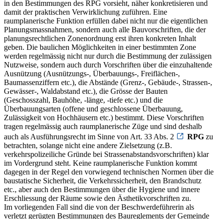
in den Bestimmungen des RPG vorsieht, näher konkretisieren und
damit der praktischen Verwirklichung zuführen. Eine
raumplanerische Funktion erfüllen dabei nicht nur die eigentlichen
Planungsmassnahmen, sondern auch alle Bauvorschriften, die der
planungsrechtlichen Zonenordnung erst ihren konkreten Inhalt
geben. Die baulichen Möglichkeiten in einer bestimmten Zone
werden regelmässig nicht nur durch die Bestimmung der zulässigen
Nutzweise, sondern auch durch Vorschriften über die einzuhaltende
Ausnützung (Ausnützungs-, Überbauungs-, Freiflächen-,
Baumassenziffern etc.), die Abstände (Grenz-, Gebäude-, Strassen-,
Gewässer-, Waldabstand etc.), die Grösse der Bauten
(Geschosszahl, Bauhöhe, -länge, -tiefe etc.) und die
Überbauungsarten (offene und geschlossene Überbauung,
Zulässigkeit von Hochhäusern etc.) bestimmt. Diese Vorschriften
tragen regelmässig auch raumplanerische Züge und sind deshalb
auch als Ausführungsrecht im Sinne von Art. 33 Abs. 2
RPG
zu
betrachten, solange nicht eine andere Zielsetzung (z.B.
verkehrspolizeiliche Gründe bei Strassenabstandsvorschriften) klar
im Vordergrund steht. Keine raumplanerische Funktion kommt
dagegen in der Regel den vorwiegend technischen Normen über die
baustatische Sicherheit, die Verkehrssicherheit, den Brandschutz
etc., aber auch den Bestimmungen über die Hygiene und innere
Erschliessung der Räume sowie den Ästhetikvorschriften zu.
Im vorliegenden Fall sind die von der Beschwerdeführerin als
verletzt gerügten Bestimmungen des Baureglements der Gemeinde