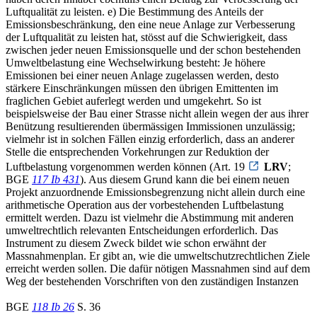
Luftqualität zu leisten. e) Die Bestimmung des Anteils der
Emissionsbeschränkung, den eine neue Anlage zur Verbesserung
der Luftqualität zu leisten hat, stösst auf die Schwierigkeit, dass
zwischen jeder neuen Emissionsquelle und der schon bestehenden
Umweltbelastung eine Wechselwirkung besteht: Je höhere
Emissionen bei einer neuen Anlage zugelassen werden, desto
stärkere Einschränkungen müssen den übrigen Emittenten im
fraglichen Gebiet auferlegt werden und umgekehrt. So ist
beispielsweise der Bau einer Strasse nicht allein wegen der aus ihrer
Benützung resultierenden übermässigen Immissionen unzulässig;
vielmehr ist in solchen Fällen einzig erforderlich, dass an anderer
Stelle die entsprechenden Vorkehrungen zur Reduktion der
Luftbelastung vorgenommen werden können (Art. 19
LRV
;
BGE
117 Ib 431
). Aus diesem Grund kann die bei einem neuen
Projekt anzuordnende Emissionsbegrenzung nicht allein durch eine
arithmetische Operation aus der vorbestehenden Luftbelastung
ermittelt werden. Dazu ist vielmehr die Abstimmung mit anderen
umweltrechtlich relevanten Entscheidungen erforderlich. Das
Instrument zu diesem Zweck bildet wie schon erwähnt der
Massnahmenplan. Er gibt an, wie die umweltschutzrechtlichen Ziele
erreicht werden sollen. Die dafür nötigen Massnahmen sind auf dem
Weg der bestehenden Vorschriften von den zuständigen Instanzen
BGE
118 Ib 26
S. 36