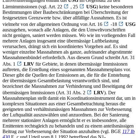
Luftverunreinigungen enthält das
USG
im Gegensatz zu den
Lärmimmissionen (vgl. Art. 22
, 25
USG
) keine besonderen
Bestimmungen über Baubeschränkungen bei Überschreitung der
festgesetzten Grenzwerte bzw. über allfällige Ausnahmen. Es ist
vielmehr von der allgemeinen Ordnung von Art. 16
-18
USG
auszugehen, wonach alle Anlagen, die den Umweltvorschriften
nicht genügen, saniert werden müssen. Wo wie im vorliegenden Fall
mehrere Anlagen insgesamt eine übermässige Luftbelastung
verursachen, drängt sich ein koordiniertes Vorgehen auf. Es sind
weniger einzelne Massnahmen als ganze, aufeinander abgestimmte
Massnahmenbündel erforderlich. Aus diesem Grund schreibt Art. 31
Abs. 1
LRV
für Gebiete, in denen übermässige Immissionen
auftreten, die Erstellung eines sogenannten Massnahmenplans vor.
Dieser gibt die Quellen der Emissionen an, die für die Entstehung
der übermässigen Gesamtbelastung verantwortlich sind, und
bezeichnet die Massnahmen zur Verhinderung und Beseitigung der
übermässigen Immissionen (Art. 31 Abs. 2
LRV
). Der
Massnahmenplan stellt damit ein Koordinationsinstrument dar, um in
komplexen Situationen aus einer Gesamtbetrachtung heraus die
geeigneten und verhältnismässigen Massnahmen zur Verbesserung
der Luftqualität auszuwählen und anzuordnen. Bei der Sanierung
mehrerer stationärer Anlagen ermöglicht er es insbesondere, alle
Emittenten rechtsgleich zu behandeln und zu einem anteilsmässigen
Beitrag zur Verbesserung der Situation anzuhalten (vgl. BGE
117 Ib
430
E. c und Urteil vom 8.1.1992 betreffend das N1-