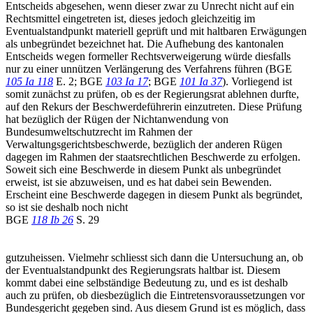
Entscheids abgesehen, wenn dieser zwar zu Unrecht nicht auf ein
Rechtsmittel eingetreten ist, dieses jedoch gleichzeitig im
Eventualstandpunkt materiell geprüft und mit haltbaren Erwägungen
als unbegründet bezeichnet hat. Die Aufhebung des kantonalen
Entscheids wegen formeller Rechtsverweigerung würde diesfalls
nur zu einer unnützen Verlängerung des Verfahrens führen (BGE
105 Ia 118
E. 2; BGE
103 Ia 17
; BGE
101 Ia 37
). Vorliegend ist
somit zunächst zu prüfen, ob es der Regierungsrat ablehnen durfte,
auf den Rekurs der Beschwerdeführerin einzutreten. Diese Prüfung
hat bezüglich der Rügen der Nichtanwendung von
Bundesumweltschutzrecht im Rahmen der
Verwaltungsgerichtsbeschwerde, bezüglich der anderen Rügen
dagegen im Rahmen der staatsrechtlichen Beschwerde zu erfolgen.
Soweit sich eine Beschwerde in diesem Punkt als unbegründet
erweist, ist sie abzuweisen, und es hat dabei sein Bewenden.
Erscheint eine Beschwerde dagegen in diesem Punkt als begründet,
so ist sie deshalb noch nicht
BGE
118 Ib 26
S. 29
gutzuheissen. Vielmehr schliesst sich dann die Untersuchung an, ob
der Eventualstandpunkt des Regierungsrats haltbar ist. Diesem
kommt dabei eine selbständige Bedeutung zu, und es ist deshalb
auch zu prüfen, ob diesbezüglich die Eintretensvoraussetzungen vor
Bundesgericht gegeben sind. Aus diesem Grund ist es möglich, dass