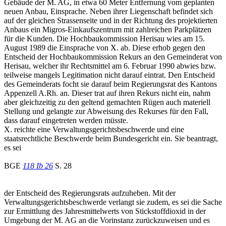
Gebäude der M. AG, in etwa 60 Meter Entfernung vom geplanten
neuen Anbau, Einsprache. Neben ihrer Liegenschaft befindet sich
auf der gleichen Strassenseite und in der Richtung des projektierten
Anbaus ein Migros-Einkaufszentrum mit zahlreichen Parkplätzen
für die Kunden. Die Hochbaukommission Herisau wies am 15.
August 1989 die Einsprache von X. ab. Diese erhob gegen den
Entscheid der Hochbaukommission Rekurs an den Gemeinderat von
Herisau, welcher ihr Rechtsmittel am 6. Februar 1990 abwies bzw.
teilweise mangels Legitimation nicht darauf eintrat. Den Entscheid
des Gemeinderats focht sie darauf beim Regierungsrat des Kantons
Appenzell A.Rh. an. Dieser trat auf ihren Rekurs nicht ein, nahm
aber gleichzeitig zu den geltend gemachten Rügen auch materiell
Stellung und gelangte zur Abweisung des Rekurses für den Fall,
dass darauf eingetreten werden müsste.
X. reichte eine Verwaltungsgerichtsbeschwerde und eine
staatsrechtliche Beschwerde beim Bundesgericht ein. Sie beantragt,
es sei
BGE
118 Ib 26
S. 28
der Entscheid des Regierungsrats aufzuheben. Mit der
Verwaltungsgerichtsbeschwerde verlangt sie zudem, es sei die Sache
zur Ermittlung des Jahresmittelwerts von Stickstoffdioxid in der
Umgebung der M. AG an die Vorinstanz zurückzuweisen und es