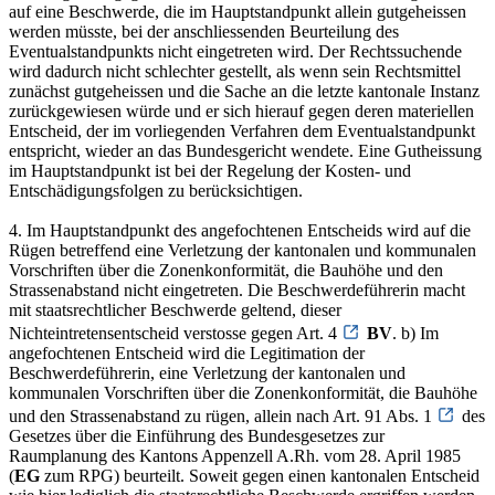
auf eine Beschwerde, die im Hauptstandpunkt allein gutgeheissen
werden müsste, bei der anschliessenden Beurteilung des
Eventualstandpunkts nicht eingetreten wird. Der Rechtssuchende
wird dadurch nicht schlechter gestellt, als wenn sein Rechtsmittel
zunächst gutgeheissen und die Sache an die letzte kantonale Instanz
zurückgewiesen würde und er sich hierauf gegen deren materiellen
Entscheid, der im vorliegenden Verfahren dem Eventualstandpunkt
entspricht, wieder an das Bundesgericht wendete. Eine Gutheissung
im Hauptstandpunkt ist bei der Regelung der Kosten- und
Entschädigungsfolgen zu berücksichtigen.
4. Im Hauptstandpunkt des angefochtenen Entscheids wird auf die
Rügen betreffend eine Verletzung der kantonalen und kommunalen
Vorschriften über die Zonenkonformität, die Bauhöhe und den
Strassenabstand nicht eingetreten. Die Beschwerdeführerin macht
mit staatsrechtlicher Beschwerde geltend, dieser
Nichteintretensentscheid verstosse gegen Art. 4
BV
. b) Im
angefochtenen Entscheid wird die Legitimation der
Beschwerdeführerin, eine Verletzung der kantonalen und
kommunalen Vorschriften über die Zonenkonformität, die Bauhöhe
und den Strassenabstand zu rügen, allein nach Art. 91 Abs. 1
des
Gesetzes über die Einführung des Bundesgesetzes zur
Raumplanung des Kantons Appenzell A.Rh. vom 28. April 1985
(
EG
zum RPG) beurteilt. Soweit gegen einen kantonalen Entscheid