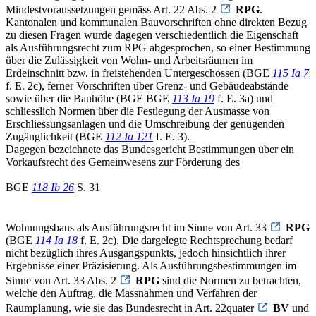
Mindestvoraussetzungen gemäss Art. 22 Abs. 2
RPG
.
Kantonalen und kommunalen Bauvorschriften ohne direkten Bezug
zu diesen Fragen wurde dagegen verschiedentlich die Eigenschaft
als Ausführungsrecht zum RPG abgesprochen, so einer Bestimmung
über die Zulässigkeit von Wohn- und Arbeitsräumen im
Erdeinschnitt bzw. in freistehenden Untergeschossen (BGE
115 Ia 7
f. E. 2c), ferner Vorschriften über Grenz- und Gebäudeabstände
sowie über die Bauhöhe (BGE BGE
113 Ia 19
f. E. 3a) und
schliesslich Normen über die Festlegung der Ausmasse von
Erschliessungsanlagen und die Umschreibung der genügenden
Zugänglichkeit (BGE
112 Ia 121
f. E. 3).
Dagegen bezeichnete das Bundesgericht Bestimmungen über ein
Vorkaufsrecht des Gemeinwesens zur Förderung des
BGE
118 Ib 26
S. 31
Wohnungsbaus als Ausführungsrecht im Sinne von Art. 33
RPG
(BGE
114 Ia 18
f. E. 2c). Die dargelegte Rechtsprechung bedarf
nicht bezüglich ihres Ausgangspunkts, jedoch hinsichtlich ihrer
Ergebnisse einer Präzisierung. Als Ausführungsbestimmungen im
Sinne von Art. 33 Abs. 2
RPG
sind die Normen zu betrachten,
welche den Auftrag, die Massnahmen und Verfahren der
Raumplanung, wie sie das Bundesrecht in Art. 22quater
BV
und