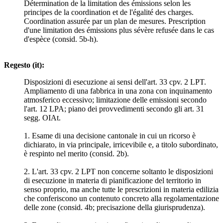
Détermination de la limitation des émissions selon les
principes de la coordination et de l'égalité des charges.
Coordination assurée par un plan de mesures. Prescription
d'une limitation des émissions plus sévère refusée dans le cas
d'espèce (consid. 5b-h).
Regesto (it):
Disposizioni di esecuzione ai sensi dell'art. 33 cpv. 2 LPT.
Ampliamento di una fabbrica in una zona con inquinamento
atmosferico eccessivo; limitazione delle emissioni secondo
l'art. 12 LPA; piano dei provvedimenti secondo gli art. 31
segg. OIAt.
1. Esame di una decisione cantonale in cui un ricorso è
dichiarato, in via principale, irricevibile e, a titolo subordinato,
è respinto nel merito (consid. 2b).
2. L'art. 33 cpv. 2 LPT non concerne soltanto le disposizioni
di esecuzione in materia di pianificazione del territorio in
senso proprio, ma anche tutte le prescrizioni in materia edilizia
che conferiscono un contenuto concreto alla regolamentazione
delle zone (consid. 4b; precisazione della giurisprudenza).