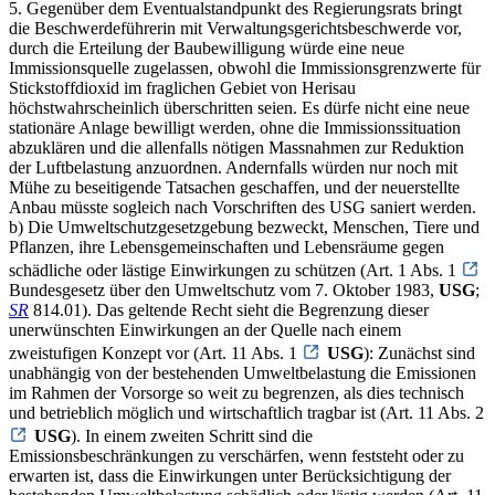
5. Gegenüber dem Eventualstandpunkt des Regierungsrats bringt
die Beschwerdeführerin mit Verwaltungsgerichtsbeschwerde vor,
durch die Erteilung der Baubewilligung würde eine neue
Immissionsquelle zugelassen, obwohl die Immissionsgrenzwerte für
Stickstoffdioxid im fraglichen Gebiet von Herisau
höchstwahrscheinlich überschritten seien. Es dürfe nicht eine neue
stationäre Anlage bewilligt werden, ohne die Immissionssituation
abzuklären und die allenfalls nötigen Massnahmen zur Reduktion
der Luftbelastung anzuordnen. Andernfalls würden nur noch mit
Mühe zu beseitigende Tatsachen geschaffen, und der neuerstellte
Anbau müsste sogleich nach Vorschriften des USG saniert werden.
b) Die Umweltschutzgesetzgebung bezweckt, Menschen, Tiere und
Pflanzen, ihre Lebensgemeinschaften und Lebensräume gegen
schädliche oder lästige Einwirkungen zu schützen (Art. 1 Abs. 1
Bundesgesetz über den Umweltschutz vom 7. Oktober 1983,
USG
;
SR
814.01). Das geltende Recht sieht die Begrenzung dieser
unerwünschten Einwirkungen an der Quelle nach einem
zweistufigen Konzept vor (Art. 11 Abs. 1
USG
): Zunächst sind
unabhängig von der bestehenden Umweltbelastung die Emissionen
im Rahmen der Vorsorge so weit zu begrenzen, als dies technisch
und betrieblich möglich und wirtschaftlich tragbar ist (Art. 11 Abs. 2
USG
). In einem zweiten Schritt sind die
Emissionsbeschränkungen zu verschärfen, wenn feststeht oder zu
erwarten ist, dass die Einwirkungen unter Berücksichtigung der