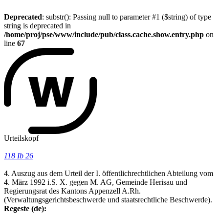
Deprecated
: substr(): Passing null to parameter #1 ($string) of type
string is deprecated in
/home/proj/pse/www/include/pub/class.cache.show.entry.php
on
line
67
Urteilskopf
118 Ib 26
4. Auszug aus dem Urteil der I. öffentlichrechtlichen Abteilung vom
4. März 1992 i.S. X. gegen M. AG, Gemeinde Herisau und
Regierungsrat des Kantons Appenzell A.Rh.
(Verwaltungsgerichtsbeschwerde und staatsrechtliche Beschwerde).
Regeste (de):