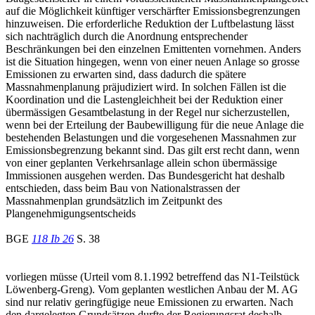
auf die Möglichkeit künftiger verschärfter Emissionsbegrenzungen
hinzuweisen. Die erforderliche Reduktion der Luftbelastung lässt
sich nachträglich durch die Anordnung entsprechender
Beschränkungen bei den einzelnen Emittenten vornehmen. Anders
ist die Situation hingegen, wenn von einer neuen Anlage so grosse
Emissionen zu erwarten sind, dass dadurch die spätere
Massnahmenplanung präjudiziert wird. In solchen Fällen ist die
Koordination und die Lastengleichheit bei der Reduktion einer
übermässigen Gesamtbelastung in der Regel nur sicherzustellen,
wenn bei der Erteilung der Baubewilligung für die neue Anlage die
bestehenden Belastungen und die vorgesehenen Massnahmen zur
Emissionsbegrenzung bekannt sind. Das gilt erst recht dann, wenn
von einer geplanten Verkehrsanlage allein schon übermässige
Immissionen ausgehen werden. Das Bundesgericht hat deshalb
entschieden, dass beim Bau von Nationalstrassen der
Massnahmenplan grundsätzlich im Zeitpunkt des
Plangenehmigungsentscheids
BGE
118 Ib 26
S. 38
vorliegen müsse (Urteil vom 8.1.1992 betreffend das N1-Teilstück
Löwenberg-Greng). Vom geplanten westlichen Anbau der M. AG
sind nur relativ geringfügige neue Emissionen zu erwarten. Nach
den dargelegten Grundsätzen durfte der Regierungsrat deshalb