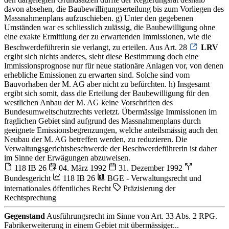
davon absehen, die Baubewilligungserteilung bis zum Vorliegen des
Massnahmenplans aufzuschieben. g) Unter den gegebenen
Umständen war es schliesslich zulässig, die Baubewilligung ohne
eine exakte Ermittlung der zu erwartenden Immissionen, wie die
Beschwerdeführerin sie verlangt, zu erteilen. Aus Art. 28
LRV
ergibt sich nichts anderes, sieht diese Bestimmung doch eine
Immissionsprognose nur für neue stationäre Anlagen vor, von denen
erhebliche Emissionen zu erwarten sind. Solche sind vom
Bauvorhaben der M. AG aber nicht zu befürchten. h) Insgesamt
ergibt sich somit, dass die Erteilung der Baubewilligung für den
westlichen Anbau der M. AG keine Vorschriften des
Bundesumweltschutzrechts verletzt. Übermässige Immissionen im
fraglichen Gebiet sind aufgrund des Massnahmenplans durch
geeignete Emissionsbegrenzungen, welche anteilsmässig auch den
Neubau der M. AG betreffen werden, zu reduzieren. Die
Verwaltungsgerichtsbeschwerde der Beschwerdeführerin ist daher
im Sinne der Erwägungen abzuweisen.
118 IB 26
04. März 1992
31. Dezember 1992
Bundesgericht
118 IB 26
BGE - Verwaltungsrecht und
internationales öffentliches Recht
Präzisierung der
Rechtsprechung
Gegenstand
Ausführungsrecht im Sinne von Art. 33 Abs. 2 RPG.
Fabrikerweiterung in einem Gebiet mit übermässiger...