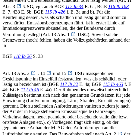
bestehenden Umweltbelastung schädlich oder lästig werden (Art. 11
Abs. 3
USG
; vgl. auch BGE
117 Ib 34
E. 6a; BGE
116 Ib 168
E. 7, 438 E. 5b; BGE
115 Ib 426
f. E. 3a und b). Für die
Beurteilung dessen, was als schädlich und lästig gilt und somit zu
verschärften Emissionsbegrenzungen führt, ist in erster Linie auf
Immissionsgrenzwerte abzustellen, die der Bundesrat durch
Verordnung festlegt (Art. 13 Abs. 1
USG
). Soweit solche
Grenzwerte (noch) fehlen, haben die Vollzugsbehörden anhand der
in
BGE
118 Ib 26
S. 33
Art. 13 Abs. 2
, 14
und 15
USG
massgeblichen
Gesichtspunkte im Einzelfall festzustellen, was als schädlich oder
lästig zu bezeichnen ist (BGE
117 Ib 32
E. 4a; BGE
115 Ib 463
f. E.
4d; BGE
112 Ib 46
E. 4a). Der Rahmen des umweltschutzrechtlich
Zulässigen bestimmt sich nach den genannten Grundsätzen für jede
Einwirkung (Luftverunreinigung, Lärm, Strahlen, Erschütterungen)
getrennt. Die zu stellenden Anforderungen variieren zudem je nach
der Art der in Frage stehenden Emissionsquelle (Fahrzeuge,
Verkehrsanlagen, neue, geänderte oder bestehende stationäre bzw.
ortsfeste Anlagen etc.). c) Vorliegend fragt sich einzig, ob der
geplante neue Anbau der M. AG den Anforderungen an die
Luftreinhaltung genüge. Das Bauvorhaben stellt nach Art. 2
der