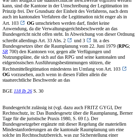
wie hier lediglich die staatsrechtliche Beschwerde ergriffen werden
kann, sind die Kantone in der Umschreibung der Legitimation im
Prinzip frei. Der Grundsatz der Einheit des Verfahrens, nach dem
auch im kantonalen Verfahren die Legitimation nicht enger als in
Art. 103
OG
umschrieben werden darf, findet keine
Anwendung, da die Verwaltungsgerichtsbeschwerde an das
Bundesgericht nicht offen steht. In Abweichung von dieser Ordnung
schreibt allerdings Art. 33 Abs. 2
und 3
lit. a des
Bundesgesetzes über die Raumplanung vom 22. Juni 1979 (
RPG
;
SR
700) den Kantonen vor, gegen alle Verfügungen und
Nutzungspläne, die sich auf das RPG und seine kantonalen und
eidgenössischen Ausführungsbestimmungen stützen, die
Rechtsmittellegitimation mindestens im Umfang von Art. 103
OG
vorzusehen, auch wenn in diesen Fällen allein die
staatsrechtliche Beschwerde an das
BGE
118 Ib 26
S. 30
Bundesgericht zulässig ist (vgl. dazu auch FRITZ GYGI, Der
Rechtsschutz, in: Das Bundesgesetz über die Raumplanung, Berner
Tage für die juristische Praxis 1980, S. 69 f.). Der
Bundesgesetzgeber ergänzte mit dieser Regelung die materiellen
Mindestanforderungen an die kantonale Raumplanung um eine
solche im Rechtsschutzbereich, was zur Sicherstellung einer