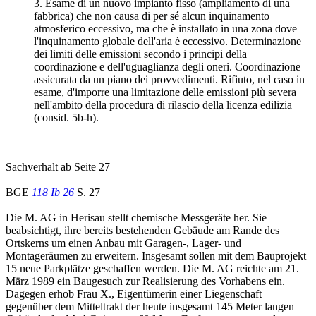
3. Esame di un nuovo impianto fisso (ampliamento di una
fabbrica) che non causa di per sé alcun inquinamento
atmosferico eccessivo, ma che è installato in una zona dove
l'inquinamento globale dell'aria è eccessivo. Determinazione
dei limiti delle emissioni secondo i principi della
coordinazione e dell'uguaglianza degli oneri. Coordinazione
assicurata da un piano dei provvedimenti. Rifiuto, nel caso in
esame, d'imporre una limitazione delle emissioni più severa
nell'ambito della procedura di rilascio della licenza edilizia
(consid. 5b-h).
Sachverhalt ab Seite 27
BGE
118 Ib 26
S. 27
Die M. AG in Herisau stellt chemische Messgeräte her. Sie
beabsichtigt, ihre bereits bestehenden Gebäude am Rande des
Ortskerns um einen Anbau mit Garagen-, Lager- und
Montageräumen zu erweitern. Insgesamt sollen mit dem Bauprojekt
15 neue Parkplätze geschaffen werden. Die M. AG reichte am 21.
März 1989 ein Baugesuch zur Realisierung des Vorhabens ein.
Dagegen erhob Frau X., Eigentümerin einer Liegenschaft
gegenüber dem Mitteltrakt der heute insgesamt 145 Meter langen