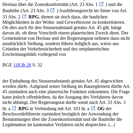
Herisau über die Zonenkonformität (Art. 23 Abs. 1
) und die
Bauhöhe (Art. 23 Abs. 3
) Ausführungsrecht im Sinne von Art.
33 Abs. 2
RPG
, dienen sie doch dazu, die baulichen
Möglichkeiten in der Wohn- und Gewerbezone zu konkretisieren.
Ob dies auch für den Strassenabstand gemäss Art. 45 gilt, hängt
davon ab, ob diese Vorschrift einem planerischen Zweck dient. Der
Gemeinderat von Herisau und der Regierungsrat nehmen dazu nicht
ausdrücklich Stellung, sondern führen lediglich aus, wieso aus
Gründen der Verkehrssicherheit und des ortsplanerischen
Erscheinungsbilds vorliegend von
BGE
118 Ib 26
S. 32
der Einhaltung des Strassenabstands gemäss Art. 45 abgewichen
werden dürfe. Aufgrund seiner Stellung im Baureglement dürfte Art.
45 zumindest auch eine planerische Funktion zukommen. Die Frage
kann jedoch offenbleiben, da der Ausgang des Verfahrens davon
nicht abhängt. Der Regierungsrat durfte somit nach Art. 33 Abs. 3
lit. a
RPG
in Verbindung mit Art. 103 lit. a
OG
der
Beschwerdeführerin zumindest bezüglich der Anwendung der
Bestimmungen über die Zonenkonformität und die Bauhöhe die
Legitimation im kantonalen Verfahren nicht absprechen. (...)