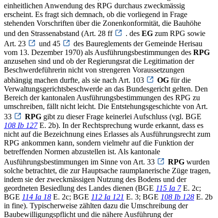
einheitlichen Anwendung des RPG durchaus zweckmässig
erscheint. Es fragt sich demnach, ob die vorliegend in Frage
stehenden Vorschriften über die Zonenkonformität, die Bauhöhe
und den Strassenabstand (Art. 28 ff
. des
EG
zum RPG sowie
Art. 23
und 45
des Baureglements der Gemeinde Herisau
vom 13. Dezember 1970) als Ausführungsbestimmungen des
RPG
anzusehen sind und ob der Regierungsrat die Legitimation der
Beschwerdeführerin nicht von strengeren Voraussetzungen
abhängig machen durfte, als sie nach Art. 103
OG
für die
Verwaltungsgerichtsbeschwerde an das Bundesgericht gelten. Den
Bereich der kantonalen Ausführungsbestimmungen des RPG zu
umschreiben, fällt nicht leicht. Die Entstehungsgeschichte von Art.
33
RPG
gibt zu dieser Frage keinerlei Aufschluss (vgl. BGE
108 Ib 127
E. 2b). In der Rechtsprechung wurde erkannt, dass es
nicht auf die Bezeichnung eines Erlasses als Ausführungsrecht zum
RPG ankommen kann, sondern vielmehr auf die Funktion der
betreffenden Normen abzustellen ist. Als kantonale
Ausführungsbestimmungen im Sinne von Art. 33
RPG
wurden
solche betrachtet, die zur Hauptsache raumplanerische Züge tragen,
indem sie der zweckmässigen Nutzung des Bodens und der
geordneten Besiedlung des Landes dienen (BGE
115 Ia 7
E. 2c;
BGE
114 Ia 18
E. 2c; BGE
112 Ia 121
E. 3; BGE
108 Ib 128
E. 2b
in fine). Typischerweise zählten dazu die Umschreibung der
Baubewilligungspflicht und die nähere Ausführung der