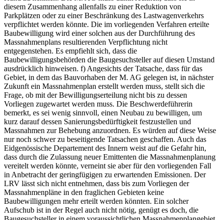
diesem Zusammenhang allenfalls zu einer Reduktion von
Parkplätzen oder zu einer Beschränkung des Lastwagenverkehrs
verpflichtet werden könnte. Die im vorliegenden Verfahren erteilte
Baubewilligung wird einer solchen aus der Durchführung des
Massnahmenplans resultierenden Verpflichtung nicht
entgegenstehen. Es empfiehlt sich, dass die
Baubewilligungsbehörden die Baugesuchsteller auf diesen Umstand
ausdrücklich hinweisen. f) Angesichts der Tatsache, dass für das
Gebiet, in dem das Bauvorhaben der M. AG gelegen ist, in nächster
Zukunft ein Massnahmenplan erstellt werden muss, stellt sich die
Frage, ob mit der Bewilligungserteilung nicht bis zu dessen
Vorliegen zugewartet werden muss. Die Beschwerdeführerin
bemerkt, es sei wenig sinnvoll, einen Neubau zu bewilligen, um
kurz darauf dessen Sanierungsbedürftigkeit festzustellen und
Massnahmen zur Behebung anzuordnen. Es würden auf diese Weise
nur noch schwer zu beseitigende Tatsachen geschaffen. Auch das
Eidgenössische Departement des Innern weist auf die Gefahr hin,
dass durch die Zulassung neuer Emittenten die Massnahmenplanung
vereitelt werden könnte, verneint sie aber für den vorliegenden Fall
in Anbetracht der geringfügigen zu erwartenden Emissionen. Der
LRV lässt sich nicht entnehmen, dass bis zum Vorliegen der
Massnahmenpläne in den fraglichen Gebieten keine
Baubewilligungen mehr erteilt werden könnten. Ein solcher
Aufschub ist in der Regel auch nicht nötig, genügt es doch, die
Baugesuchsteller in einem voraussichtlichen Massnahmenplangebiet