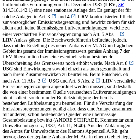
Luftreinhalte-Verordnung vom 16. Dezember 1985 (
LRV
;
SR
814.318.142.1) eine neue stationäre Anlage dar. Es genügt der für
solche Anlagen in Art. 3
und 4
LRV
konkretisierten Pflicht
zur vorsorglichen Emissionsbegrenzung und bewirkt zudem für sich
allein auch keine übermässigen Luftverunreinigungen, welche zu
einer verschärften Emissionsbegrenzung nach Art. 5 Abs. 1
LRV
Anlass gäben. Die Beschwerdeführerin befürchtet jedoch,
dass mit der Erstellung des neuen Anbaus der M. AG im fraglichen
Gebiet insgesamt der Immissionsgrenzwert gemäss Anhang 7 der
LRV überschritten bzw. eine eventuell schon bestehende
Überschreitung des Grenzwerts noch erhöht werde. Nach Art. 8
USG
sind Einwirkungen sowohl einzeln als auch gesamthaft und
nach ihrem Zusammenwirken zu beurteilen. Beim Entscheid, ob
nach Art. 11 Abs. 3
USG
und Art. 5 Abs. 2
LRV
verschärfte
Emissionsbegrenzungen angeordnet werden müssen, sind deshalb
die von einer bestimmten Quelle verursachten Luftverunreinigungen
nicht isoliert, sondern unter Berücksichtigung der bereits
bestehenden Luftbelastung zu beurteilen. Für die Verschärfung der
Emissionsbregrenzungen genügt also, dass eine Anlage zusammen
mit anderen, schon bestehenden Quellen eine übermässige
Gesamtbelastung bewirkt (ANDRÉ SCHRADE, Kommentar zum
Umweltschutzgesetz, 1987, Art. 11, N 40). Aus den Abklärungen
des Amtes für Umweltschutz des Kantons Appenzell A.Rh. geht
hervor, dass der geplante Anbau der M. AG in einem Gebiet liegt,