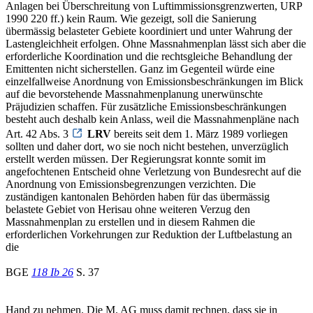
Anlagen bei Überschreitung von Luftimmissionsgrenzwerten, URP
1990 220 ff.) kein Raum. Wie gezeigt, soll die Sanierung
übermässig belasteter Gebiete koordiniert und unter Wahrung der
Lastengleichheit erfolgen. Ohne Massnahmenplan lässt sich aber die
erforderliche Koordination und die rechtsgleiche Behandlung der
Emittenten nicht sicherstellen. Ganz im Gegenteil würde eine
einzelfallweise Anordnung von Emissionsbeschränkungen im Blick
auf die bevorstehende Massnahmenplanung unerwünschte
Präjudizien schaffen. Für zusätzliche Emissionsbeschränkungen
besteht auch deshalb kein Anlass, weil die Massnahmenpläne nach
Art. 42 Abs. 3
LRV
bereits seit dem 1. März 1989 vorliegen
sollten und daher dort, wo sie noch nicht bestehen, unverzüglich
erstellt werden müssen. Der Regierungsrat konnte somit im
angefochtenen Entscheid ohne Verletzung von Bundesrecht auf die
Anordnung von Emissionsbegrenzungen verzichten. Die
zuständigen kantonalen Behörden haben für das übermässig
belastete Gebiet von Herisau ohne weiteren Verzug den
Massnahmenplan zu erstellen und in diesem Rahmen die
erforderlichen Vorkehrungen zur Reduktion der Luftbelastung an
die
BGE
118 Ib 26
S. 37
Hand zu nehmen. Die M. AG muss damit rechnen, dass sie in