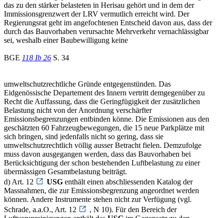
das zu den stärker belasteten in Herisau gehört und in dem der
Immissionsgrenzwert der LRV vermutlich erreicht wird. Der
Regierungsrat geht im angefochtenen Entscheid davon aus, dass der
durch das Bauvorhaben verursachte Mehrverkehr vernachlässigbar
sei, weshalb einer Baubewilligung keine
BGE
118 Ib 26
S. 34
umweltschutzrechtliche Gründe entgegenstünden. Das
Eidgenössische Departement des Innern vertritt demgegenüber zu
Recht die Auffassung, dass die Geringfügigkeit der zusätzlichen
Belastung nicht von der Anordnung verschärfter
Emissionsbegrenzungen entbinden könne. Die Emissionen aus den
geschätzten 60 Fahrzeugbewegungen, die 15 neue Parkplätze mit
sich bringen, sind jedenfalls nicht so gering, dass sie
umweltschutzrechtlich völlig ausser Betracht fielen. Demzufolge
muss davon ausgegangen werden, dass das Bauvorhaben bei
Berücksichtigung der schon bestehenden Luftbelastung zu einer
übermässigen Gesamtbelastung beiträgt.
d) Art. 12
USG
enthält einen abschliessenden Katalog der
Massnahmen, die zur Emissionsbegrenzung angeordnet werden
können. Andere Instrumente stehen nicht zur Verfügung (vgl.
Schrade, a.a.O., Art. 12
, N 10). Für den Bereich der