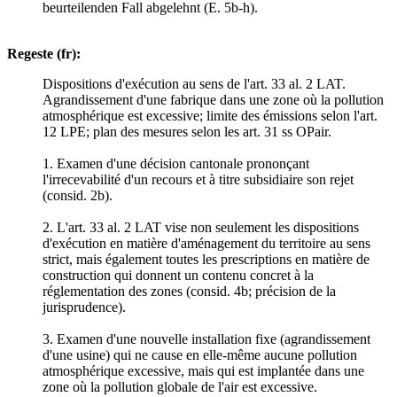
beurteilenden Fall abgelehnt (E. 5b-h).
Regeste (fr):
Dispositions d'exécution au sens de l'art. 33 al. 2 LAT.
Agrandissement d'une fabrique dans une zone où la pollution
atmosphérique est excessive; limite des émissions selon l'art.
12 LPE; plan des mesures selon les art. 31 ss OPair.
1. Examen d'une décision cantonale prononçant
l'irrecevabilité d'un recours et à titre subsidiaire son rejet
(consid. 2b).
2. L'art. 33 al. 2 LAT vise non seulement les dispositions
d'exécution en matière d'aménagement du territoire au sens
strict, mais également toutes les prescriptions en matière de
construction qui donnent un contenu concret à la
réglementation des zones (consid. 4b; précision de la
jurisprudence).
3. Examen d'une nouvelle installation fixe (agrandissement
d'une usine) qui ne cause en elle-même aucune pollution
atmosphérique excessive, mais qui est implantée dans une
zone où la pollution globale de l'air est excessive.