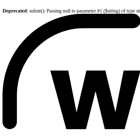
Deprecated
: substr(): Passing null to parameter #1 ($string) of type s