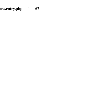
how.entry.php
on line
67