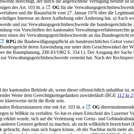
hwerde berechtigt, der durch die angefochtene Verfügung berührt ist 
igen des Art. 103 lit. a
OG
für die Verwaltungsgerichtsbeschwerde
sverfahren und die Bauaufsicht vom 27. Januar 1976 über die Legitim
zwürdiges Interesse an deren Aufhebung oder Änderung hat. a) Auch wen
rde und zur Verwaltungsgerichtsbeschwerde die bundesgerichtliche Pr
endung von Vorschriften des kantonalen Verwaltungsverfahrensrechts ge
n einen der Verwaltungsgerichtsbeschwerde an das Bundesgericht en
RPG
die Baubewilligungspflicht als bundesrechtliches Gebot vorsc
as Bundesgericht deren Anwendung nur unter dem Gesichtswinkel der 
die Raumplanung, ZBl 83/1982 S. 334 f.). Der Ausgang der Sache hän
 Verwaltungsgerichtsbeschwerde verneint hat. Nach der Rechtsprechu
er kantonalen Behörde ab, wenn dieser offensichtlich unhaltbar ist, mi
tossender Weise dem Gerechtigkeitsgedanken zuwiderläuft (BGE
112 Ia 2
r klarerweise nicht die Rede sein.
nalen Rekursinstanzen eine mit Art. 103 lit. a
OG
übereinstimmende 
n in Willkür zu verfallen. So hat es einen Entscheid des Luzerner Ver
 erklärt wurde, sich auf die Verletzung von Grenz- und Gebäudeabständ
nderen Grenzen geltend zu machen, als nicht willkürlich bezeichnet 
ebracht, dass man sich fragen könne, ob der Nachbar nicht mehr als irg