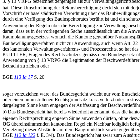
3. § 13 VRPG bezeichnet denjenigen als zur Verwaltungsgerichtsbesc
hat. Diese Umschreibung der Rekursberechtigung deckt sich mit derjen
Vorschrift der baselstädtischen Verordnung über das Baubewilligung
durch eine Verfügung des Bauinspektorates berührt ist und ein schut
Anwendung der Regeln über die Berechtigung zur Verwaltungsbeschwe
daran, dass es in der vorliegenden Sache ausschliesslich um die Anw
Raumplanungsgesetzes, wonach die Kantone gegenüber Nutzungspläne
Baubewilligungsverfahren nicht zur Anwendung, auch wenn Art. 22
des kantonalen Verwaltungsverfahrens- und Prozessrechts, so hat d
KUTTLER, Fragen des Rechtsschutzes gemäss dem Bundesgesetz über 
Anwendung von § 13 VRPG die Legitimation der Beschwerdeführer zur
Betracht zu ziehen oder
BGE
113 Ia 17
S. 20
sogar vorzuziehen wäre; das Bundesgericht weicht nur vom Entscheid d
oder einen unumstrittenen Rechtsgrundsatz krass verletzt oder in s
dargelegten Sinne kann entgegen der Auffassung der Beschwerdeführe
b) Das Bundesgericht hat bereits wiederholt anerkannt, dass die kanto
eigenen Rechtsprechung engeren Sinne anwenden dürfen, ohne deswege
OG
übereinstimmenden kantonalen Regel ein Nachbar lediglich befugt
Verletzung dieser Abstände auf dem Baugrundstück sowie gegenüber a
BGE
112 Ia 122
f. E. 3/4). Das Bundesgericht hat zwar zum Ausdruck g