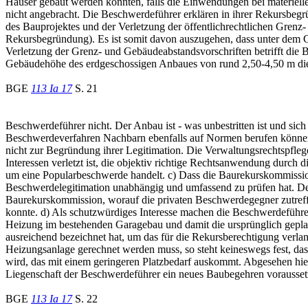
Häuser gebaut werden könnten, falls die Einwendungen bei materiell
nicht angebracht. Die Beschwerdeführer erklären in ihrer Rekursbeg
des Bauprojektes und der Verletzung der öffentlichrechtlichen Grenz
Rekursbegründung). Es ist somit davon auszugehen, dass unter dem 
Verletzung der Grenz- und Gebäudeabstandsvorschriften betrifft die 
Gebäudehöhe des erdgeschossigen Anbaues von rund 2,50-4,50 m di
BGE
113 Ia 17
S. 21
Beschwerdeführer nicht. Der Anbau ist - was unbestritten ist und si
Beschwerdeverfahren Nachbarn ebenfalls auf Normen berufen können, di
nicht zur Begründung ihrer Legitimation. Die Verwaltungsrechtspfleg
Interessen verletzt ist, die objektiv richtige Rechtsanwendung durch
um eine Popularbeschwerde handelt. c) Dass die Baurekurskommission 
Beschwerdelegitimation unabhängig und umfassend zu prüfen hat. Der
Baurekurskommission, worauf die privaten Beschwerdegegner zutreffe
konnte. d) Als schutzwürdiges Interesse machen die Beschwerdeführer
Heizung im bestehenden Garagebau und damit die ursprünglich geplan
ausreichend bezeichnet hat, um das für die Rekursberechtigung verl
Heizungsanlage gerechnet werden muss, so steht keineswegs fest, da
wird, das mit einem geringeren Platzbedarf auskommt. Abgesehen hiev
Liegenschaft der Beschwerdeführer ein neues Baubegehren voraussetz
BGE
113 Ia 17
S. 22