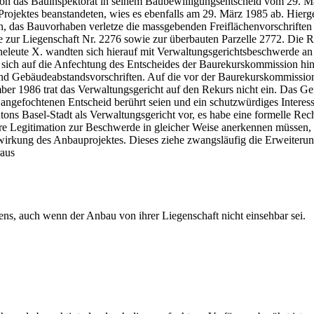
on das Bauinspektorat in seinem Baubewilligungsentscheid vom 29. M
 Projektes beanstandeten, wies es ebenfalls am 29. März 1985 ab. Hier
en, das Bauvorhaben verletze die massgebenden Freiflächenvorschriften
 zur Liegenschaft Nr. 2276 sowie zur überbauten Parzelle 2772. Die R
eleute X. wandten sich hierauf mit Verwaltungsgerichtsbeschwerde an d
ich auf die Anfechtung des Entscheides der Baurekurskommission hins
 und Gebäudeabstandsvorschriften. Auf die vor der Baurekurskommissio
ber 1986 trat das Verwaltungsgericht auf den Rekurs nicht ein. Das Ge
ngefochtenen Entscheid berührt seien und ein schutzwürdiges Interess
ons Basel-Stadt als Verwaltungsgericht vor, es habe eine formelle Re
 ihre Legitimation zur Beschwerde in gleicher Weise anerkennen müsse
orwirkung des Anbauprojektes. Dieses ziehe zwangsläufig die Erweiteru
raus
ns, auch wenn der Anbau von ihrer Liegenschaft nicht einsehbar sei.