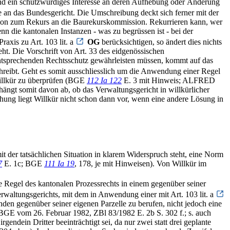
und ein schutzwürdiges Interesse an deren Aufhebung oder Änderung
 an das Bundesgericht. Die Umschreibung deckt sich ferner mit der
ation zum Rekurs an die Baurekurskommission. Rekurrieren kann, wer
n die kantonalen Instanzen - was zu begrüssen ist - bei der
axis zu Art. 103 lit. a
OG
berücksichtigen, so ändert dies nichts
ht. Die Vorschrift von Art. 33 des eidgenössischen
tsprechenden Rechtsschutz gewährleisten müssen, kommt auf das
hreibt. Geht es somit ausschliesslich um die Anwendung einer Regel
Willkür zu überprüfen (BGE
112 Ia 122
E. 3 mit Hinweis; ALFRED
gt somit davon ab, ob das Verwaltungsgericht in willkürlicher
ng liegt Willkür nicht schon dann vor, wenn eine andere Lösung in
t der tatsächlichen Situation in klarem Widerspruch steht, eine Norm
7
E. 1c; BGE
111 Ia 19
, 178, je mit Hinweisen). Von Willkür im
Regel des kantonalen Prozessrechts in einem gegenüber seiner
waltungsgerichts, mit dem in Anwendung einer mit Art. 103 lit. a
en gegenüber seiner eigenen Parzelle zu berufen, nicht jedoch eine
(BGE vom 26. Februar 1982, ZBl 83/1982 E. 2b S. 302 f.; s. auch
endein Dritter beeinträchtigt sei, da nur zwei statt drei geplante