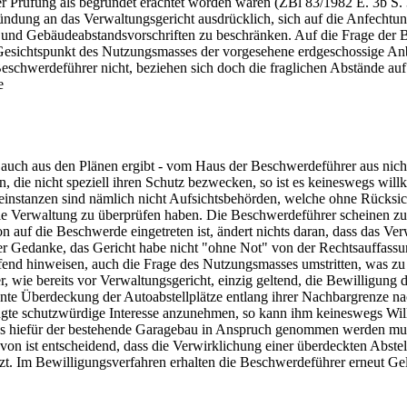
er Prüfung als begründet erachtet worden wären (ZBl 83/1982 E. 3b S. 
ründung an das Verwaltungsgericht ausdrücklich, sich auf die Anfechtu
- und Gebäudeabstandsvorschriften zu beschränken. Auf die Frage der B
Gesichtspunkt des Nutzungsmasses der vorgesehene erdgeschossige Anb
Beschwerdeführer nicht, beziehen sich doch die fraglichen Abstände au
e
ch auch aus den Plänen ergibt - vom Haus der Beschwerdeführer aus nic
e nicht speziell ihren Schutz bezwecken, so ist es keineswegs willkür
einstanzen sind nämlich nicht Aufsichtsbehörden, welche ohne Rücksic
 die Verwaltung zu überprüfen haben. Die Beschwerdeführer scheinen zu
auf die Beschwerde eingetreten ist, ändert nichts daran, dass das Ver
 Gedanke, das Gericht habe nicht "ohne Not" von der Rechtsauffassun
nd hinweisen, auch die Frage des Nutzungsmasses umstritten, was zu e
, wie bereits vor Verwaltungsgericht, einzig geltend, die Bewilligung 
te Überdeckung der Autoabstellplätze entlang ihrer Nachbargrenze nac
angte schutzwürdige Interesse anzunehmen, so kann ihm keineswegs Wi
ss hiefür der bestehende Garagebau in Anspruch genommen werden muss.
on ist entscheidend, dass die Verwirklichung einer überdeckten Abste
t. Im Bewilligungsverfahren erhalten die Beschwerdeführer erneut Gel