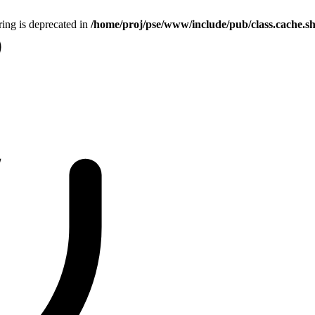
tring is deprecated in
/home/proj/pse/www/include/pub/class.cache.s