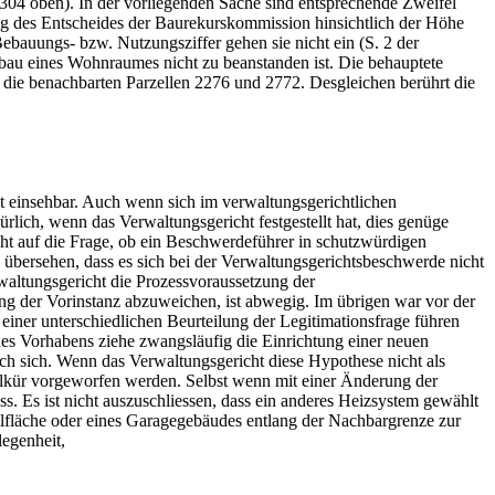
304 oben). In der vorliegenden Sache sind entsprechende Zweifel
ng des Entscheides der Baurekurskommission hinsichtlich der Höhe
ebauungs- bzw. Nutzungsziffer gehen sie nicht ein (S. 2 der
au eines Wohnraumes nicht zu beanstanden ist. Die behauptete
f die benachbarten Parzellen 2276 und 2772. Desgleichen berührt die
ht einsehbar. Auch wenn sich im verwaltungsgerichtlichen
lich, wenn das Verwaltungsgericht festgestellt hat, dies genüge
ht auf die Frage, ob ein Beschwerdeführer in schutzwürdigen
 übersehen, dass es sich bei der Verwaltungsgerichtsbeschwerde nicht
waltungsgericht die Prozessvoraussetzung der
g der Vorinstanz abzuweichen, ist abwegig. Im übrigen war vor der
iner unterschiedlichen Beurteilung der Legitimationsfrage führen
des Vorhabens ziehe zwangsläufig die Einrichtung einer neuen
h sich. Wenn das Verwaltungsgericht diese Hypothese nicht als
llkür vorgeworfen werden. Selbst wenn mit einer Änderung der
 Es ist nicht auszuschliessen, dass ein anderes Heizsystem gewählt
llfläche oder eines Garagegebäudes entlang der Nachbargrenze zur
egenheit,