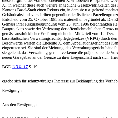
diese aufgrund der von den Eheleuten X. erhobenen Einsprache, wov
X., in welcher diese auch weitere angebliche Gesetzwidrigkeiten des
Kantons Basel-Stadt einen Rekurs ein, in dem sie u.a. geltend macht
Gebäudeabstandsvorschriften gegenüber der östlichen Parzellengrenze
Entscheid vom 25. Oktober 1985 als materiell unbegründet ab. Die Eh
Gemäss ihrer Rekursbegründung vom 23. Juni 1986 beschränkten sie s
Bauprojektes sowie der Verletzung der öffentlichrechtlichen Grenz-
gemäss ausdrücklicher Erklärung nicht ein. Mit Urteil vom 12. Dezem
baselstädtischen Verwaltungsrechtspflegegesetzes (VRPG) durch den a
Beschwerde werfen die Eheleute X. dem Appellationsgericht des Kant
eingetreten sei. Sie sind der Meinung, das Verwaltungsgericht hätte
sie geltend, das Verwaltungsgericht verkenne die präjudizierende V
neuen Garagebau an der Grenze zu ihrer Liegenschaft nach sich. Hie
BGE
113 Ia 17
S. 19
ergebe sich ihr schutzwürdiges Interesse zur Bekämpfung des Vorhabe
Erwägungen
Aus den Erwägungen: