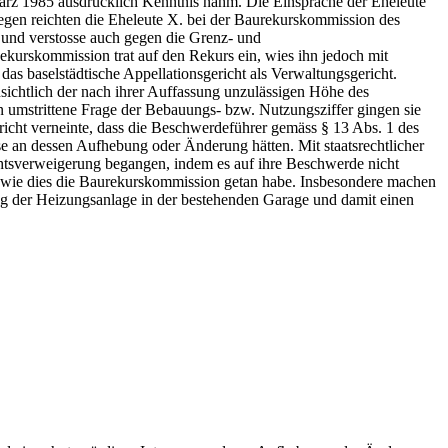
ärz 1985 ausdrücklich Kenntnis nahm. Die Einsprache der Eheleute
gegen reichten die Eheleute X. bei der Baurekurskommission des
 und verstosse auch gegen die Grenz- und
ekurskommission trat auf den Rekurs ein, wies ihn jedoch mit
as baselstädtische Appellationsgericht als Verwaltungsgericht.
ichtlich der nach ihrer Auffassung unzulässigen Höhe des
n umstrittene Frage der Bebauungs- bzw. Nutzungsziffer gingen sie
richt verneinte, dass die Beschwerdeführer gemäss § 13 Abs. 1 des
e an dessen Aufhebung oder Änderung hätten. Mit staatsrechtlicher
chtsverweigerung begangen, indem es auf ihre Beschwerde nicht
n, wie dies die Baurekurskommission getan habe. Insbesondere machen
ng der Heizungsanlage in der bestehenden Garage und damit einen