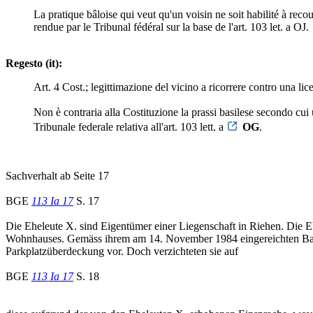
La pratique bâloise qui veut qu'un voisin ne soit habilité à recou
rendue par le Tribunal fédéral sur la base de l'art. 103 let. a OJ.
Regesto (it):
Art. 4 Cost.; legittimazione del vicino a ricorrere contro una lice
Non è contraria alla Costituzione la prassi basilese secondo cui u
Tribunale federale relativa all'art. 103 lett. a
OG
.
Sachverhalt ab Seite 17
BGE
113 Ia 17
S. 17
Die Eheleute X. sind Eigentümer einer Liegenschaft in Riehen. Die E
Wohnhauses. Gemäss ihrem am 14. November 1984 eingereichten Baube
Parkplatzüberdeckung vor. Doch verzichteten sie auf
BGE
113 Ia 17
S. 18