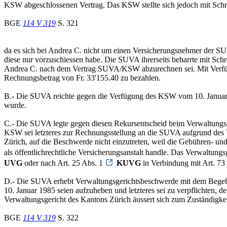
KSW abgeschlossenen Vertrag. Das KSW stellte sich jedoch mit Schr
BGE
114 V 319
S. 321
da es sich bei Andrea C. nicht um einen Versicherungsnehmer der SU
diese nur vorzuschiessen habe. Die SUVA ihrerseits beharrte mit Sc
Andrea C. nach dem Vertrag SUVA/KSW abzurechnen sei. Mit Verfüg
Rechnungsbetrag von Fr. 33'155.40 zu bezahlen.
B.- Die SUVA reichte gegen die Verfügung des KSW vom 10. Januar 
wurde.
C.- Die SUVA legte gegen diesen Rekursentscheid beim Verwaltungsg
KSW sei letzteres zur Rechnungsstellung an die SUVA aufgrund des 
Zürich, auf die Beschwerde nicht einzutreten, weil die Gebühren- un
als öffentlichrechtliche Versicherungsanstalt handle. Das Verwaltungs
UVG
oder nach Art. 25 Abs. 1
KUVG
in Verbindung mit Art. 73
D.- Die SUVA erhebt Verwaltungsgerichtsbeschwerde mit dem Begehr
10. Januar 1985 seien aufzuheben und letzteres sei zu verpflichte
Verwaltungsgericht des Kantons Zürich äussert sich zum Zuständigkei
BGE
114 V 319
S. 322