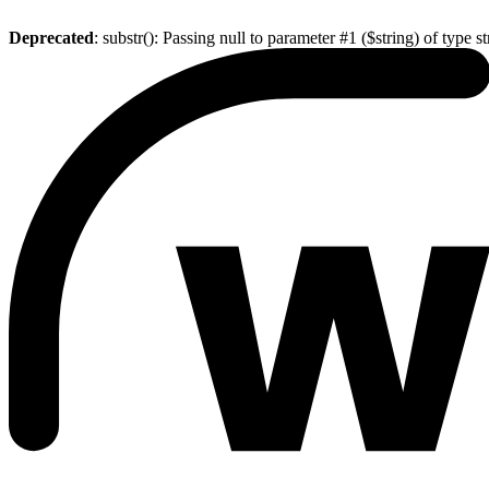
Deprecated
: substr(): Passing null to parameter #1 ($string) of type s