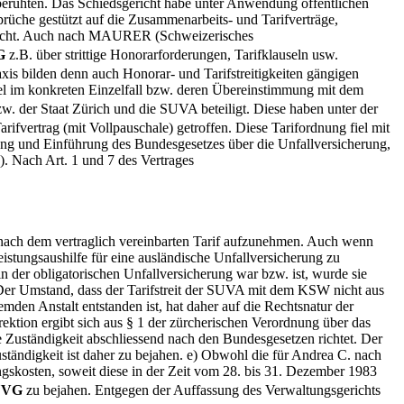
ruhten. Das Schiedsgericht habe unter Anwendung öffentlichen
rüche gestützt auf die Zusammenarbeits- und Tarifverträge,
srecht. Auch nach MAURER (Schweizerisches
G
z.B. über strittige Honorarforderungen, Tarifklauseln usw.
raxis bilden denn auch Honorar- und Tarifstreitigkeiten gängigen
usel im konkreten Einzelfall bzw. deren Übereinstimmung mit dem
zw. der Staat Zürich und die SUVA beteiligt. Diese haben unter der
fvertrag (mit Vollpauschale) getroffen. Diese Tarifordnung fiel mit
zung und Einführung des Bundesgesetzes über die Unfallversicherung,
. Nach Art. 1 und 7 des Vertrages
 nach dem vertraglich vereinbarten Tarif aufzunehmen. Auch wenn
eistungsaushilfe für eine ausländische Unfallversicherung zu
r obligatorischen Unfallversicherung war bzw. ist, wurde sie
. Der Umstand, dass der Tarifstreit der SUVA mit dem KSW nicht aus
mden Anstalt entstanden ist, hat daher auf die Rechtsnatur der
rektion ergibt sich aus § 1 der zürcherischen Verordnung über das
e Zuständigkeit abschliessend nach den Bundesgesetzen richtet. Der
tändigkeit ist daher zu bejahen. e) Obwohl die für Andrea C. nach
skosten, soweit diese in der Zeit vom 28. bis 31. Dezember 1983
UVG
zu bejahen. Entgegen der Auffassung des Verwaltungsgerichts