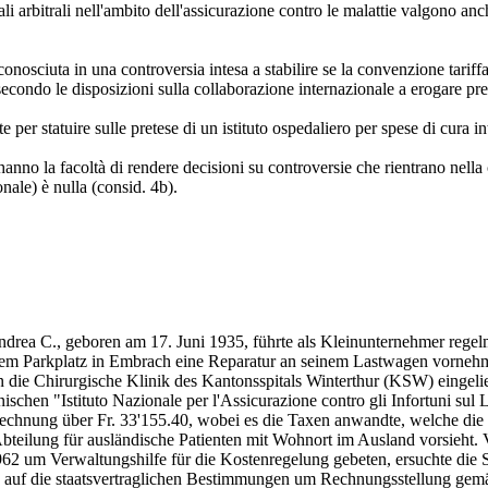
li arbitrali nell'ambito dell'assicurazione contro le malattie valgono anche
nosciuta in una controversia intesa a stabilire se la convenzione tariffa
econdo le disposizioni sulla collaborazione internazionale a erogare pres
e per statuire sulle pretese di un istituto ospedaliero per spese di cura
ici hanno la facoltà di rendere decisioni su controversie che rientrano nel
nale) è nulla (consid. 4b).
ndrea C., geboren am 17. Juni 1935, führte als Kleinunternehmer regel
nem Parkplatz in Embrach eine Reparatur an seinem Lastwagen vorneh
 die Chirurgische Klinik des Kantonsspitals Winterthur (KSW) eingelie
ischen "Istituto Nazionale per l'Assicurazione contro gli Infortuni su
echnung über Fr. 33'155.40, wobei es die Taxen anwandte, welche die 
teilung für ausländische Patienten mit Wohnort im Ausland vorsieht.
2 um Verwaltungshilfe für die Kostenregelung gebeten, ersuchte die 
s auf die staatsvertraglichen Bestimmungen um Rechnungsstellung g