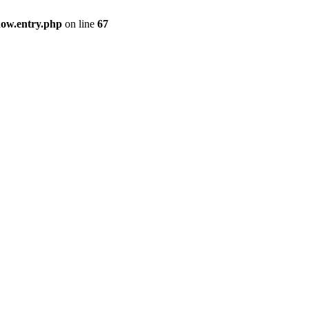
how.entry.php
on line
67