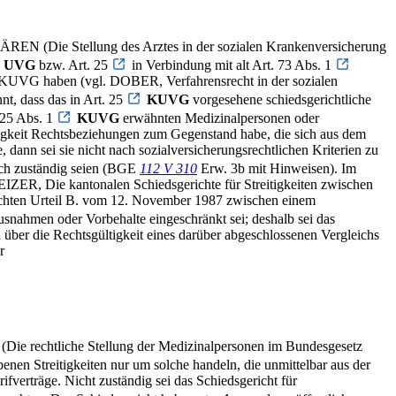
HÄREN (Die Stellung des Arztes in der sozialen Krankenversicherung
UVG
bzw. Art. 25
in Verbindung mit alt Art. 73 Abs. 1
m KUVG haben (vgl. DOBER, Verfahrensrecht in der sozialen
t, dass das in Art. 25
KUVG
vorgesehene schiedsgerichtliche
 25 Abs. 1
KUVG
erwähnten Medizinalpersonen oder
itigkeit Rechtsbeziehungen zum Gegenstand habe, die sich aus dem
nn sei sie nicht nach sozialversicherungsrechtlichen Kriterien zu
lich zuständig seien (BGE
112 V 310
Erw. 3b mit Hinweisen). Im
EIZER, Die kantonalen Schiedsgerichte für Streitigkeiten zwischen
tlichten Urteil B. vom 12. November 1987 zwischen einem
snahmen oder Vorbehalte eingeschränkt sei; deshalb sei das
 über die Rechtsgültigkeit eines darüber abgeschlossenen Vergleichs
r
(Die rechtliche Stellung der Medizinalpersonen im Bundesgesetz
enen Streitigkeiten nur um solche handeln, die unmittelbar aus der
rträge. Nicht zuständig sei das Schiedsgericht für