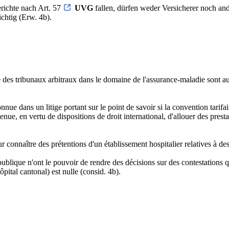
erichte nach Art. 57
UVG
fallen, dürfen weder Versicherer noch and
ichtig (Erw. 4b).
 des tribunaux arbitraux dans le domaine de l'assurance-maladie sont aus
nue dans un litige portant sur le point de savoir si la convention tarifai
tenue, en vertu de dispositions de droit international, d'allouer des pres
ur connaître des prétentions d'un établissement hospitalier relatives à de
e publique n'ont le pouvoir de rendre des décisions sur des contestations 
pital cantonal) est nulle (consid. 4b).