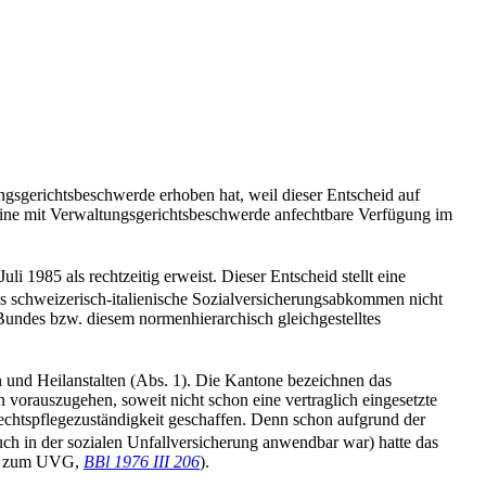
gsgerichtsbeschwerde erhoben hat, weil dieser Entscheid auf
 eine mit Verwaltungsgerichtsbeschwerde anfechtbare Verfügung im
 1985 als rechtzeitig erweist. Dieser Entscheid stellt eine
s schweizerisch-italienische Sozialversicherungsabkommen nicht
 Bundes bzw. diesem normenhierarchisch gleichgestelltes
rn und Heilanstalten (Abs. 1). Die Kantone bezeichnen das
n vorauszugehen, soweit nicht schon eine vertraglich eingesetzte
Rechtspflegezuständigkeit geschaffen. Denn schon aufgrund der
ch in der sozialen Unfallversicherung anwendbar war) hatte das
976 zum UVG,
BBl 1976 III 206
).