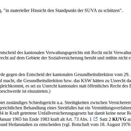
g, "in materieller Hinsicht den Standpunkt der SUVA zu schützen".
ntscheid des kantonalen Verwaltungsgerichts mit Recht nicht Verwaltun
recht auf dem Gebiete der Sozialversicherung beruht und mithin nicht
e gegen den Entscheid der kantonalen Gesundheitsdirektion vom 29. Juli
d macht, die Gesundheitsdirektion bzw. das KSW hätten zu Unrecht da
leichkommt, es sei zu Unrecht kantonales statt öffentliches Recht des
eschwerde ist einzutreten.)
iet zuständiges Schiedsgericht u.a. Streitigkeiten zwischen Versichere
erichtlichen Behandlung eines Streitfalles hat ein Vermittlungsverfahre
84 in Kraft getretene Unfallversicherungsgesetz hat damit keine neue 
Januar 1965 bis Ende 1983 kraft alt Art. 73 Abs. 1
Satz 2
KUVG
au
A und Heilanstalten zu entscheiden (vgl. Botschaft vom 18. August 1