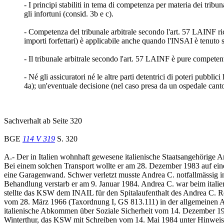
- I principi stabiliti in tema di competenza per materia dei tribuna
gli infortuni (consid. 3b e c).
- Competenza del tribunale arbitrale secondo l'art. 57 LAINF rico
importi forfettari) è applicabile anche quando l'INSAI è tenuto s
- Il tribunale arbitrale secondo l'art. 57 LAINF è pure competent
- Né gli assicuratori né le altre parti detentrici di poteri pubbl
4a); un'eventuale decisione (nel caso presa da un ospedale canto
Sachverhalt ab Seite 320
BGE
114 V 319
S. 320
A.- Der in Italien wohnhaft gewesene italienische Staatsangehörige A
Bei einem solchen Transport wollte er am 28. Dezember 1983 auf ei
eine Garagenwand. Schwer verletzt musste Andrea C. notfallmässig in
Behandlung verstarb er am 9. Januar 1984. Andrea C. war beim italien
stellte das KSW dem INAIL für den Spitalaufenthalt des Andrea C. R
vom 28. März 1966 (Taxordnung I, GS 813.111) in der allgemeinen Ab
italienische Abkommen über Soziale Sicherheit vom 14. Dezember 196
Winterthur, das KSW mit Schreiben vom 14. Mai 1984 unter Hinwei