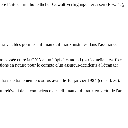
ere Parteien mit hoheitlicher Gewalt Verfügungen erlassen (Erw. 4a);
si valables pour les tribunaux arbitraux institués dans l'assurance-
re passée entre la CNA et un hôpital cantonal (par laquelle il est fixé
tations en nature pour le compte d'un assureur-accidents à l'étranger
s frais de traitement encourus avant le 1er janvier 1984 (consid. 3e).
qui relèvent de la compétence des tribunaux arbitraux en vertu de l'art.