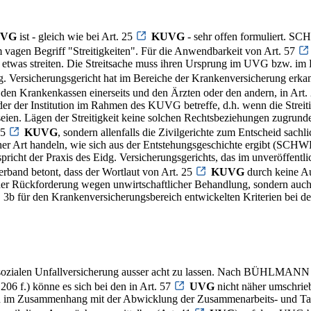
VG
ist - gleich wie bei Art. 25
KUVG
- sehr offen formuliert. SC
 vagen Begriff "Streitigkeiten". Für die Anwendbarkeit von Art. 57
 etwas streiten. Die Streitsache muss ihren Ursprung im UVG bzw. i
 Versicherungsgericht hat im Bereiche der Krankenversicherung erkann
den Krankenkassen einerseits und den Ärzten oder den andern, in Art.
 oder der Institution im Rahmen des KUVG betreffe, d.h. wenn die Stre
Lägen der Streitigkeit keine solchen Rechtsbeziehungen zugrunde, da
25
KUVG
, sondern allenfalls die Zivilgerichte zum Entscheid sach
her Art handeln, wie sich aus der Entstehungsgeschichte ergibt (SCHW
pricht der Praxis des Eidg. Versicherungsgerichts, das im unveröffen
rband betont, dass der Wortlaut von Art. 25
KUVG
durch keine Au
g der Rückforderung wegen unwirtschaftlicher Behandlung, sondern auch
3b für den Krankenversicherungsbereich entwickelten Kriterien bei de
r sozialen Unfallversicherung ausser acht zu lassen. Nach BÜHLMANN 
06 f.) könne es sich bei den in Art. 57
UVG
nicht näher umschrieb
im Zusammenhang mit der Abwicklung der Zusammenarbeits- und Tarifve