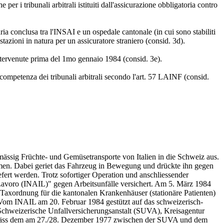
 per i tribunali arbitrali istituiti dall'assicurazione obbligatoria contro
ria conclusa tra l'INSAI e un ospedale cantonale (in cui sono stabiliti
tazioni in natura per un assicuratore straniero (consid. 3d).
 intervenute prima del 1mo gennaio 1984 (consid. 3e).
la competenza dei tribunali arbitrali secondo l'art. 57 LAINF (consid.
mässig Früchte- und Gemüsetransporte von Italien in die Schweiz aus.
men. Dabei geriet das Fahrzeug in Bewegung und drückte ihn gegen
fert werden. Trotz sofortiger Operation und anschliessender
l Lavoro (INAIL)" gegen Arbeitsunfälle versichert. Am 5. März 1984
Taxordnung für die kantonalen Krankenhäuser (stationäre Patienten)
 Vom INAIL am 20. Februar 1984 gestützt auf das schweizerisch-
Schweizerische Unfallversicherungsanstalt (SUVA), Kreisagentur
emäss dem am 27./28. Dezember 1977 zwischen der SUVA und dem