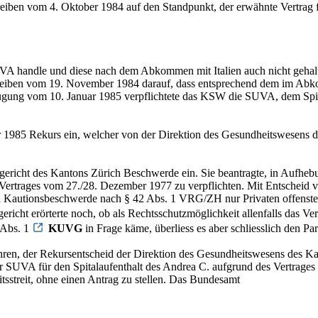
eiben vom 4. Oktober 1984 auf den Standpunkt, der erwähnte Vertrag
VA handle und diese nach dem Abkommen mit Italien auch nicht gehalte
hreiben vom 19. November 1984 darauf, dass entsprechend dem im Abko
ung vom 10. Januar 1985 verpflichtete das KSW die SUVA, dem Spita
1985 Rekurs ein, welcher von der Direktion des Gesundheitswesens d
ericht des Kantons Zürich Beschwerde ein. Sie beantragte, in Aufheb
Vertrages vom 27./28. Dezember 1977 zu verpflichten. Mit Entscheid 
d Kautionsbeschwerde nach § 42 Abs. 1 VRG/ZH nur Privaten offenstehe
gericht erörterte noch, ob als Rechtsschutzmöglichkeit allenfalls das 
 Abs. 1
KUVG
in Frage käme, überliess es aber schliesslich den Pa
en, der Rekursentscheid der Direktion des Gesundheitswesens des K
n, der SUVA für den Spitalaufenthalt des Andrea C. aufgrund des Vert
tsstreit, ohne einen Antrag zu stellen. Das Bundesamt