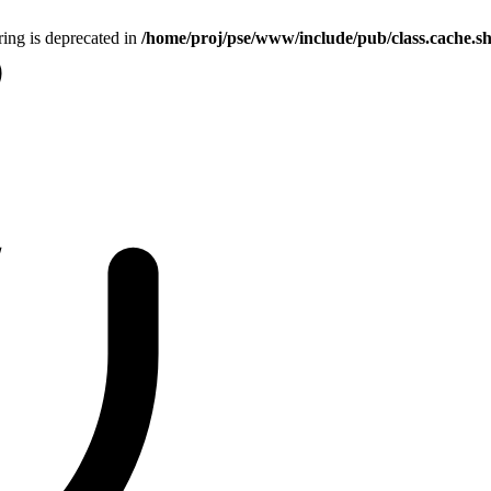
tring is deprecated in
/home/proj/pse/www/include/pub/class.cache.s