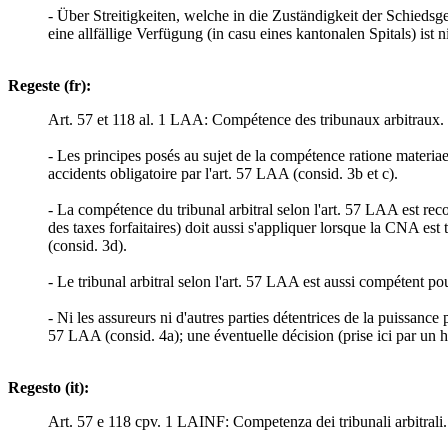
- Über Streitigkeiten, welche in die Zuständigkeit der Schiedsg
eine allfällige Verfügung (in casu eines kantonalen Spitals) ist n
Regeste (fr):
Art. 57 et 118 al. 1 LAA: Compétence des tribunaux arbitraux.
- Les principes posés au sujet de la compétence ratione materiae
accidents obligatoire par l'art. 57 LAA (consid. 3b et c).
- La compétence du tribunal arbitral selon l'art. 57 LAA est recon
des taxes forfaitaires) doit aussi s'appliquer lorsque la CNA est 
(consid. 3d).
- Le tribunal arbitral selon l'art. 57 LAA est aussi compétent po
- Ni les assureurs ni d'autres parties détentrices de la puissanc
57 LAA (consid. 4a); une éventuelle décision (prise ici par un hô
Regesto (it):
Art. 57 e 118 cpv. 1 LAINF: Competenza dei tribunali arbitrali.