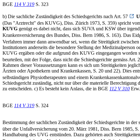
BGE
114 V 319
S. 323
b) Die sachliche Zuständigkeit des Schiedsgerichts nach Art. 57
U
(Das "Arztrecht" des KUVG), Diss. Zürich 1973, S. 359) spricht vom
KUVG
genügt es dabei nicht, dass sich SUVA und KSW über irgend
Krankenversicherung des Bundes, Diss. Bern 1986, S. 163). Das Eidg.
Verfahren immer dann anwendbar sei, wenn die Streitigkeit zwischen 
Institutionen anderseits die besondere Stellung der Medizinalperson
KUVG ergäben oder die aufgrund des KUVG eingegangen worden seien. 
beurteilen, mit der Folge, dass nicht die Schiedsgerichte gemäss Art. 
Rahmen dieser Voraussetzungen kann es sich um Streitigkeiten jeglic
Ärzten oder Apothekern und Krankenkassen, S. 20 und 22). Dies ents
selbständigen Physiotherapeuten und einem Krankenkassenkantonalve
Schiedsgericht zuständig, nicht nur über die materielle Berechtigun
zu entscheiden. c) Es besteht kein Anlass, die in BGE
112 V 310
Erw. 
BGE
114 V 319
S. 324
Bestimmung der sachlichen Zuständigkeit der Schiedsgerichte in de
über die Unfallversicherung vom 20. März 1981, Diss. Bern 1985, S. 2
Handhabung des UVG entstünden. Dazu gehörten auch Streitigkeiten 