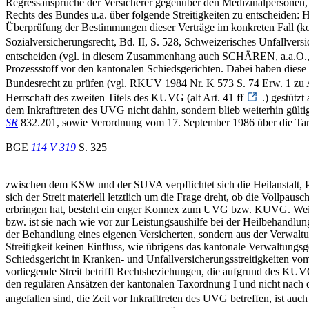
Regressansprüche der Versicherer gegenüber den Medizinalpersonen, 
Rechts des Bundes u.a. über folgende Streitigkeiten zu entscheiden:
Überprüfung der Bestimmungen dieser Verträge im konkreten Fall 
Sozialversicherungsrecht, Bd. II, S. 528, Schweizerisches Unfallversi
entscheiden (vgl. in diesem Zusammenhang auch SCHÄREN, a.a.O., 
Prozessstoff vor den kantonalen Schiedsgerichten. Dabei haben diese
Bundesrecht zu prüfen (vgl. RKUV 1984 Nr. K 573 S. 74 Erw. 1 zu 
Herrschaft des zweiten Titels des KUVG (alt Art. 41 ff
.) gestützt
dem Inkrafttreten des UVG nicht dahin, sondern blieb weiterhin gült
SR
832.201, sowie Verordnung vom 17. September 1986 über die Tarif
BGE
114 V 319
S. 325
zwischen dem KSW und der SUVA verpflichtet sich die Heilanstalt, P
sich der Streit materiell letztlich um die Frage dreht, ob die Vollpa
erbringen hat, besteht ein enger Konnex zum UVG bzw. KUVG. Weil 
bzw. ist sie nach wie vor zur Leistungsaushilfe bei der Heilbehandl
der Behandlung eines eigenen Versicherten, sondern aus der Verwaltung
Streitigkeit keinen Einfluss, wie übrigens das kantonale Verwaltungs
Schiedsgericht in Kranken- und Unfallversicherungsstreitigkeiten vo
vorliegende Streit betrifft Rechtsbeziehungen, die aufgrund des KU
den regulären Ansätzen der kantonalen Taxordnung I und nicht nach
angefallen sind, die Zeit vor Inkrafttreten des UVG betreffen, ist auc