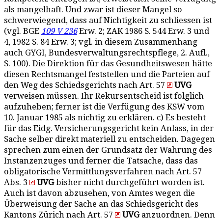
als mangelhaft. Und zwar ist dieser Mangel so
schwerwiegend, dass auf Nichtigkeit zu schliessen ist
(vgl. BGE
109 V 236
Erw. 2; ZAK 1986 S. 544 Erw. 3 und
4, 1982 S. 84 Erw. 3; vgl. in diesem Zusammenhang
auch GYGI, Bundesverwaltungsrechtspflege, 2. Aufl.,
S. 100). Die Direktion für das Gesundheitswesen hätte
diesen Rechtsmangel feststellen und die Parteien auf
den Weg des Schiedsgerichts nach Art. 57
UVG
verweisen müssen. Ihr Rekursentscheid ist folglich
aufzuheben; ferner ist die Verfügung des KSW vom
10. Januar 1985 als nichtig zu erklären. c) Es besteht
für das Eidg. Versicherungsgericht kein Anlass, in der
Sache selber direkt materiell zu entscheiden. Dagegen
sprechen zum einen der Grundsatz der Wahrung des
Instanzenzuges und ferner die Tatsache, dass das
obligatorische Vermittlungsverfahren nach Art. 57
Abs. 3
UVG
bisher nicht durchgeführt worden ist.
Auch ist davon abzusehen, von Amtes wegen die
Überweisung der Sache an das Schiedsgericht des
Kantons Zürich nach Art. 57
UVG
anzuordnen. Denn