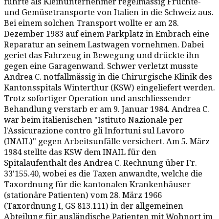
führte als Kleinunternehmer regelmässig Früchte-
und Gemüsetransporte von Italien in die Schweiz aus.
Bei einem solchen Transport wollte er am 28.
Dezember 1983 auf einem Parkplatz in Embrach eine
Reparatur an seinem Lastwagen vornehmen. Dabei
geriet das Fahrzeug in Bewegung und drückte ihn
gegen eine Garagenwand. Schwer verletzt musste
Andrea C. notfallmässig in die Chirurgische Klinik des
Kantonsspitals Winterthur (KSW) eingeliefert werden.
Trotz sofortiger Operation und anschliessender
Behandlung verstarb er am 9. Januar 1984. Andrea C.
war beim italienischen "Istituto Nazionale per
l'Assicurazione contro gli Infortuni sul Lavoro
(INAIL)" gegen Arbeitsunfälle versichert. Am 5. März
1984 stellte das KSW dem INAIL für den
Spitalaufenthalt des Andrea C. Rechnung über Fr.
33'155.40, wobei es die Taxen anwandte, welche die
Taxordnung für die kantonalen Krankenhäuser
(stationäre Patienten) vom 28. März 1966
(Taxordnung I, GS 813.111) in der allgemeinen
Abteilung für ausländische Patienten mit Wohnort im