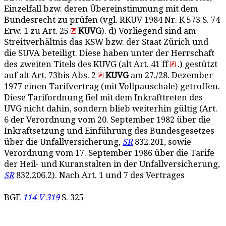
Einzelfall bzw. deren Übereinstimmung mit dem
Bundesrecht zu prüfen (vgl. RKUV 1984 Nr. K 573 S. 74
Erw. 1 zu Art. 25
KUVG
). d) Vorliegend sind am
Streitverhältnis das KSW bzw. der Staat Zürich und
die SUVA beteiligt. Diese haben unter der Herrschaft
des zweiten Titels des KUVG (alt Art. 41 ff
.) gestützt
auf alt Art. 73bis Abs. 2
KUVG
am 27./28. Dezember
1977 einen Tarifvertrag (mit Vollpauschale) getroffen.
Diese Tarifordnung fiel mit dem Inkrafttreten des
UVG nicht dahin, sondern blieb weiterhin gültig (Art.
6 der Verordnung vom 20. September 1982 über die
Inkraftsetzung und Einführung des Bundesgesetzes
über die Unfallversicherung,
SR
832.201, sowie
Verordnung vom 17. September 1986 über die Tarife
der Heil- und Kuranstalten in der Unfallversicherung,
SR
832.206.2). Nach Art. 1 und 7 des Vertrages
BGE
114 V 319
S. 325