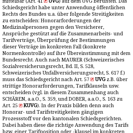
mittelbar (Art. 41
UVG
) auf dem UVG beruhten. Das
Schiedsgericht habe unter Anwendung öffentlichen
Rechts des Bundes u.a. über folgende Streitigkeiten
zu entscheiden: Honorarforderungen der
Medizinalpersonen gegen den Versicherer,
Ansprüche gestützt auf die Zusammenarbeits- und
Tarifverträge, Überprüfung der Bestimmungen
dieser Verträge im konkreten Fall (konkrete
Normenkontrolle) auf ihre Übereinstimmung mit dem
Bundesrecht. Auch nach MAURER (Schweizerisches
Sozialversicherungsrecht, Bd. II, S. 528,
Schweizerisches Unfallversicherungsrecht, S. 617 f.)
muss das Schiedsgericht nach Art. 57
UVG
z.B. über
strittige Honorarforderungen, Tarifklauseln usw.
entscheiden (vgl. in diesem Zusammenhang auch
SCHÄREN, a.a.O., S. 359, und DOBER, a.a.O., S. 163 zu
Art. 25
KUVG
). In der Praxis bilden denn auch
Honorar- und Tarifstreitigkeiten gängigen
Prozessstoff vor den kantonalen Schiedsgerichten.
Dabei haben diese die richtige Anwendung des Tarifs
bzw. einer Tarifposition oder -klausel im konkreten