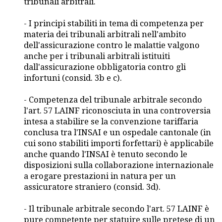
tribunali arbitrali.
- I principi stabiliti in tema di competenza per
materia dei tribunali arbitrali nell'ambito
dell'assicurazione contro le malattie valgono
anche per i tribunali arbitrali istituiti
dall'assicurazione obbligatoria contro gli
infortuni (consid. 3b e c).
- Competenza del tribunale arbitrale secondo
l'art. 57 LAINF riconosciuta in una controversia
intesa a stabilire se la convenzione tariffaria
conclusa tra l'INSAI e un ospedale cantonale (in
cui sono stabiliti importi forfettari) è applicabile
anche quando l'INSAI è tenuto secondo le
disposizioni sulla collaborazione internazionale
a erogare prestazioni in natura per un
assicuratore straniero (consid. 3d).
- Il tribunale arbitrale secondo l'art. 57 LAINF è
pure competente per statuire sulle pretese di un