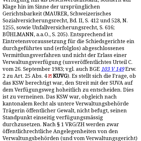
Klage hin im Sinne der ursprünglichen
Gerichtsbarkeit (MAURER, Schweizerisches
Sozialversicherungsrecht, Bd. II, S. 412 und 528, N.
1255, sowie Unfallversicherungsrecht, S. 616;
BÜHLMANN, a.a.O., S. 205). Entsprechend ist
Eintretensvoraussetzung für die Schiedsgerichte ein
durchgeführtes und (erfolglos) abgeschlossenes
Vermittlungsverfahren und nicht der Erlass einer
Verwaltungsverfügung (unveröffentlichtes Urteil C.
vom 26. September 1983; vgl. auch BGE
103 V 149
Erw.
2 zu Art. 25 Abs. 4
KUVG
). Es stellt sich die Frage, ob
das KSW berechtigt war, den Streit mit der SUVA auf
dem Verfügungsweg hoheitlich zu entscheiden. Dies
ist zu verneinen. Das KSW war, obgleich nach
kantonalem Recht als untere Verwaltungsbehörde
Trägerin öffentlicher Gewalt, nicht befugt, seinen
Standpunkt einseitig verfügungsmässig
durchzusetzen. Nach § 1 VRG/ZH werden zwar
öffentlichrechtliche Angelegenheiten von den
Verwaltungsbehörden (und vom Verwaltungsgericht)