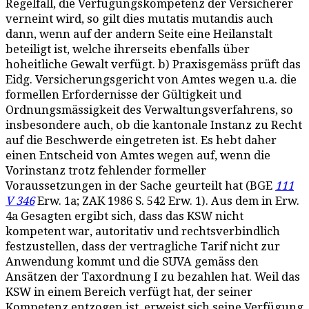
Regelfall, die Verfügungskompetenz der Versicherer
verneint wird, so gilt dies mutatis mutandis auch
dann, wenn auf der andern Seite eine Heilanstalt
beteiligt ist, welche ihrerseits ebenfalls über
hoheitliche Gewalt verfügt. b) Praxisgemäss prüft das
Eidg. Versicherungsgericht von Amtes wegen u.a. die
formellen Erfordernisse der Gültigkeit und
Ordnungsmässigkeit des Verwaltungsverfahrens, so
insbesondere auch, ob die kantonale Instanz zu Recht
auf die Beschwerde eingetreten ist. Es hebt daher
einen Entscheid von Amtes wegen auf, wenn die
Vorinstanz trotz fehlender formeller
Voraussetzungen in der Sache geurteilt hat (BGE
111
V 346
Erw. 1a; ZAK 1986 S. 542 Erw. 1). Aus dem in Erw.
4a Gesagten ergibt sich, dass das KSW nicht
kompetent war, autoritativ und rechtsverbindlich
festzustellen, dass der vertragliche Tarif nicht zur
Anwendung kommt und die SUVA gemäss den
Ansätzen der Taxordnung I zu bezahlen hat. Weil das
KSW in einem Bereich verfügt hat, der seiner
Kompetenz entzogen ist, erweist sich seine Verfügung