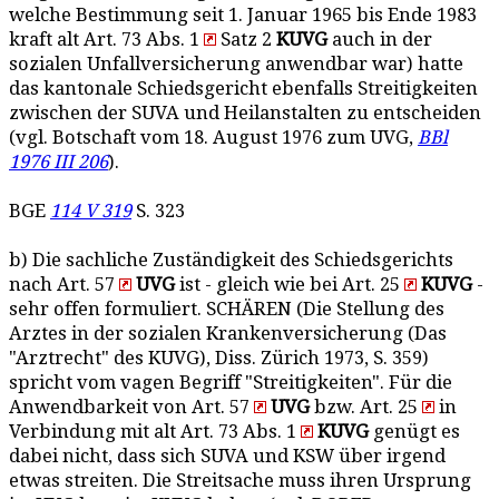
welche Bestimmung seit 1. Januar 1965 bis Ende 1983
kraft alt Art. 73 Abs. 1
Satz 2
KUVG
auch in der
sozialen Unfallversicherung anwendbar war) hatte
das kantonale Schiedsgericht ebenfalls Streitigkeiten
zwischen der SUVA und Heilanstalten zu entscheiden
(vgl. Botschaft vom 18. August 1976 zum UVG,
BBl
1976 III 206
).
BGE
114 V 319
S. 323
b) Die sachliche Zuständigkeit des Schiedsgerichts
nach Art. 57
UVG
ist - gleich wie bei Art. 25
KUVG
-
sehr offen formuliert. SCHÄREN (Die Stellung des
Arztes in der sozialen Krankenversicherung (Das
"Arztrecht" des KUVG), Diss. Zürich 1973, S. 359)
spricht vom vagen Begriff "Streitigkeiten". Für die
Anwendbarkeit von Art. 57
UVG
bzw. Art. 25
in
Verbindung mit alt Art. 73 Abs. 1
KUVG
genügt es
dabei nicht, dass sich SUVA und KSW über irgend
etwas streiten. Die Streitsache muss ihren Ursprung