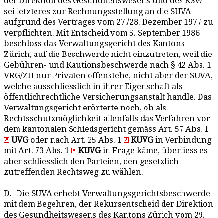
der Direktion des Gesundheitswesens und des KSW
sei letzteres zur Rechnungsstellung an die SUVA
aufgrund des Vertrages vom 27./28. Dezember 1977 zu
verpflichten. Mit Entscheid vom 5. September 1986
beschloss das Verwaltungsgericht des Kantons
Zürich, auf die Beschwerde nicht einzutreten, weil die
Gebühren- und Kautionsbeschwerde nach § 42 Abs. 1
VRG/ZH nur Privaten offenstehe, nicht aber der SUVA,
welche ausschliesslich in ihrer Eigenschaft als
öffentlichrechtliche Versicherungsanstalt handle. Das
Verwaltungsgericht erörterte noch, ob als
Rechtsschutzmöglichkeit allenfalls das Verfahren vor
dem kantonalen Schiedsgericht gemäss Art. 57 Abs. 1
UVG
oder nach Art. 25 Abs. 1
KUVG
in Verbindung
mit Art. 73 Abs. 1
KUVG
in Frage käme, überliess es
aber schliesslich den Parteien, den gesetzlich
zutreffenden Rechtsweg zu wählen.
D.- Die SUVA erhebt Verwaltungsgerichtsbeschwerde
mit dem Begehren, der Rekursentscheid der Direktion
des Gesundheitswesens des Kantons Zürich vom 29.