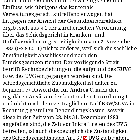
daher auf die Rechtsnatur der Streitigkeit keinen
Einfluss, wie übrigens das kantonale
Verwaltungsgericht zutreffend erwogen hat.
Entgegen der Ansicht der Gesundheitsdirektion
ergibt sich aus § 1 der zürcherischen Verordnung
über das Schiedsgericht in Kranken- und
Unfallversicherungsstreitigkeiten vom 2. November
1983 (GS 832.11) nichts anderes, weil sich die sachliche
Zuständigkeit abschliessend nach den
Bundesgesetzen richtet. Der vorliegende Streit
betrifft Rechtsbeziehungen, die aufgrund des KUVG
bzw. des UVG eingegangen worden sind. Die
schiedsgerichtliche Zuständigkeit ist daher zu
bejahen. e) Obwohl die für Andrea C. nach den
regulären Ansätzen der kantonalen Taxordnung I
und nicht nach dem vertraglichen Tarif KSW/SUVA in
Rechnung gestellten Behandlungskosten, soweit
diese in der Zeit vom 28. bis 31. Dezember 1983
angefallen sind, die Zeit vor Inkrafttreten des UVG
betreffen, ist auch diesbezüglich die Zuständigkeit
des Schiedsgerichts nach Art. 57
UVG
zu bejahen.