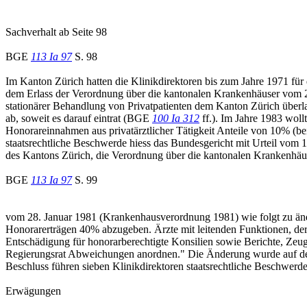
Sachverhalt ab Seite 98
BGE
113 Ia 97
S. 98
Im Kanton Zürich hatten die Klinikdirektoren bis zum Jahre 1971 für d
dem Erlass der Verordnung über die kantonalen Krankenhäuser vom 
stationärer Behandlung von Privatpatienten dem Kanton Zürich überl
ab, soweit es darauf eintrat (BGE
100 Ia 312
ff.). Im Jahre 1983 woll
Honorareinnahmen aus privatärztlicher Tätigkeit Anteile von 10% (be
staatsrechtliche Beschwerde hiess das Bundesgericht mit Urteil vom 1
des Kantons Zürich, die Verordnung über die kantonalen Krankenhäu
BGE
113 Ia 97
S. 99
vom 28. Januar 1981 (Krankenhausverordnung 1981) wie folgt zu ände
Honorarerträgen 40% abzugeben. Ärzte mit leitenden Funktionen, deren
Entschädigung für honorarberechtigte Konsilien sowie Berichte, Zeug
Regierungsrat Abweichungen anordnen." Die Änderung wurde auf den 
Beschluss führen sieben Klinikdirektoren staatsrechtliche Beschwerde
Erwägungen