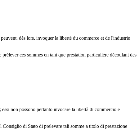
 peuvent, dès lors, invoquer la liberté du commerce et de l'industrie
e prélever ces sommes en tant que prestation particulière découlant des
to; essi non possono pertanto invocare la libertà di commercio e
l Consiglio di Stato di prelevare tali somme a titolo di prestazione