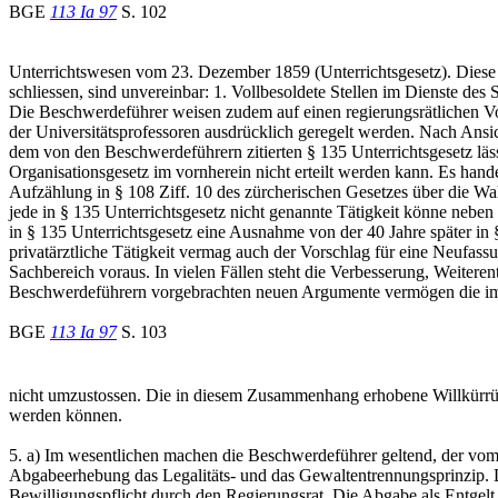
BGE
113 Ia 97
S. 102
Unterrichtswesen vom 23. Dezember 1859 (Unterrichtsgesetz). Diese B
schliessen, sind unvereinbar: 1. Vollbesoldete Stellen im Dienste de
Die Beschwerdeführer weisen zudem auf einen regierungsrätlichen Vor
der Universitätsprofessoren ausdrücklich geregelt werden. Nach Ansi
dem von den Beschwerdeführern zitierten § 135 Unterrichtsgesetz läss
Organisationsgesetz im vornherein nicht erteilt werden kann. Es handel
Aufzählung in § 108 Ziff. 10 des zürcherischen Gesetzes über die 
jede in § 135 Unterrichtsgesetz nicht genannte Tätigkeit könne nebe
in § 135 Unterrichtsgesetz eine Ausnahme von der 40 Jahre später in 
privatärztliche Tätigkeit vermag auch der Vorschlag für eine Neufass
Sachbereich voraus. In vielen Fällen steht die Verbesserung, Weitere
Beschwerdeführern vorgebrachten neuen Argumente vermögen die im Urt
BGE
113 Ia 97
S. 103
nicht umzustossen. Die in diesem Zusammenhang erhobene Willkürrü
werden können.
5. a) Im wesentlichen machen die Beschwerdeführer geltend, der vom
Abgabeerhebung das Legalitäts- und das Gewaltentrennungsprinzip. D
Bewilligungspflicht durch den Regierungsrat. Die Abgabe als Entgelt 