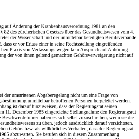
ntrag auf Änderung der Krankenhausverordnung 1981 an den
f § 82 des zürcherischen Gesetzes über das Gesundheitswesen vom 4.
er der Wissenschaft und der unmittelbar beteiligten Berufsverbände
 dass er vor Erlass einer in seine Rechtsstellung eingreifenden
tlichen Praxis von Verfassungs wegen kein Anspruch auf Anhörung
ung der von ihnen geltend gemachten Gehörsverweigerung nicht auf
bei der umstrittenen Abgaberegelung nicht um eine Frage von
sbestimmung unmittelbar betroffenen Personen hergeleitet werden.
hang ist darauf hinzuweisen, dass der Regierungsrat seinen
um 11. Dezember 1985 eingereichte Stellungnahme den Regierungsrat
e Beschwerdeführer haben es sich selbst zuzuschreiben, wenn sie die
esundheitswesens zu üben, jedoch ausdrücklich darauf verzichteten,
n Gehörs bzw. als willkürliches Verhalten, dass der Regierungsrat
r 1985 abzuwarten. Sie berufen sich in diesem Zusammenhang