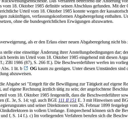
er Rückweisungsentscheide. Das Verfahren betreffend die Änderung v
s vom 18. Oktober 1985 definitiv seinen Abschluss gefunden. Mit der 
chtliche Urteil vom 18. Oktober 1985 konnte wegen der kassatorische
lligen zukünftigen, verfassungskonformen Abgaberegelung enthalten. U
etzen, ohne die bundesgerichtlichen Erwägungen abzuwarten.
sverweigerung, als er den Erlass einer neuen Abgaberegelung nicht bis 
 stelle eine einseitige Änderung ihrer Anstellungsbedingungen dar; de
ich bereits im Urteil vom 18. Oktober 1985 eingehend mit diesen Arg
ff.; ZBl 1986 (87), S. 266 ff.). Die Beschwerdeführer werfen im vorl
Abs. 1 lit. b
OG
kaum zu genügen. Unter diesen Umständen sind d
ndung abzuweisen.
die Abgabe sei "Entgelt für die Bewilligung zur Tätigkeit auf eigene
i, auf eigene Rechnung ärztlich tätig zu sein; der angefochtene Beschlu
rteil vom 18. Oktober 1985 festgestellt, dass die Beschwerdeführer sow
hen (E. 3e, S. 14; vgl. auch BGE
111 II 151
E. 3 mit Hinweisen und B
egierungsrates und seiner Direktionen vom 26. Februar 1899 festgelegt
r Klinikdirektoren in vollem Umfange. Entsprechend können sich die Bes
 und f, S. 14 f.). c) Im vorliegenden Verfahren berufen sich die Besch