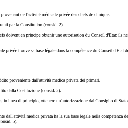
s provenant de l'activité médicale privée des chefs de clinique.
ranti par la Constitution (consid. 2).
efs doivent en principe obtenir une autorisation du Conseil d'Etat; ils ne
cale privée trouve sa base légale dans la compétence du Conseil d'Etat d
ddito proveniente dall'attività medica privata dei primari.
ntito dalla Costituzione (consid. 2).
no, in linea di principio, ottenere un'autorizzazione dal Consiglio di Sta
te dall'attività medica privata ha la sua base legale nella competenza de
consid. 5).