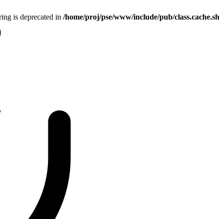
tring is deprecated in
/home/proj/pse/www/include/pub/class.cache.s