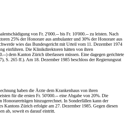
lentschädigung von Fr. 2'000.-- bis Fr. 10'000.-- zu leisten. Nach
ktoren 25% der Honorare aus ambulanter und 30% der Honorare aus
eschwerde wies das Bundesgericht mit Urteil vom 11. Dezember 1974
ng einführen. Die Klinikdirektoren hätten von ihren
00.--) dem Kanton Zürich überlassen müssen. Eine dagegen gerichtete
(87), S. 265 ff.). Am 18. Dezember 1985 beschloss der Regierungsrat
e Rechnung haben die Ärzte dem Krankenhaus von ihren
eisten für die ersten Fr. 50'000.-- eine Abgabe von 20%. Die
en Honorarerträgen hinzugerechnet. In Sonderfällen kann der
des Kantons Zürich erfolgte am 27. Dezember 1985. Gegen diesen
ab, soweit es darauf eintritt.