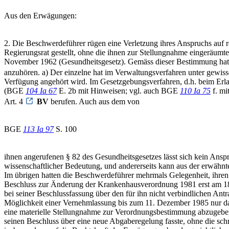
Aus den Erwägungen:
2. Die Beschwerdeführer rügen eine Verletzung ihres Anspruchs auf
Regierungsrat gestellt, ohne die ihnen zur Stellungnahme eingeräum
November 1962 (Gesundheitsgesetz). Gemäss dieser Bestimmung hat d
anzuhören. a) Der einzelne hat im Verwaltungsverfahren unter gewis
Verfügung angehört wird. Im Gesetzgebungsverfahren, d.h. beim Erla
(BGE
104 Ia 67
E. 2b mit Hinweisen; vgl. auch BGE
110 Ia 75
f. mi
Art. 4
BV
berufen. Auch aus dem von
BGE
113 Ia 97
S. 100
ihnen angerufenen § 82 des Gesundheitsgesetzes lässt sich kein Ansp
wissenschaftlicher Bedeutung, und andererseits kann aus der erwäh
Im übrigen hatten die Beschwerdeführer mehrmals Gelegenheit, ihren
Beschluss zur Änderung der Krankenhausverordnung 1981 erst am 18
bei seiner Beschlussfassung über den für ihn nicht verbindlichen Ant
Möglichkeit einer Vernehmlassung bis zum 11. Dezember 1985 nur daz
eine materielle Stellungnahme zur Verordnungsbestimmung abzugeben.
seinen Beschluss über eine neue Abgaberegelung fasste, ohne die sc