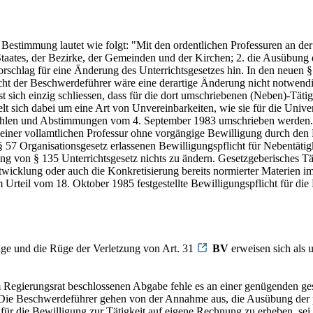
estimmung lautet wie folgt: "Mit den ordentlichen Professuren an der 
s Staates, der Bezirke, der Gemeinden und der Kirchen; 2. die Ausübung
schlag für eine Änderung des Unterrichtsgesetzes hin. In den neuen § 
cht der Beschwerdeführer wäre eine derartige Änderung nicht notwendig
t sich einzig schliessen, dass für die dort umschriebenen (Neben)-Täti
t sich dabei um eine Art von Unvereinbarkeiten, wie sie für die Univers
Wahlen und Abstimmungen vom 4. September 1983 umschrieben werden. A
n einer vollamtlichen Professur ohne vorgängige Bewilligung durch den 
§ 57 Organisationsgesetz erlassenen Bewilligungspflicht für Nebentätig
ung von § 135 Unterrichtsgesetz nichts zu ändern. Gesetzgeberisches Tä
ntwicklung oder auch die Konkretisierung bereits normierter Materien i
eil vom 18. Oktober 1985 festgestellte Bewilligungspflicht für die Pr
ge und die Rüge der Verletzung von Art. 31
BV
erweisen sich als u
 Regierungsrat beschlossenen Abgabe fehle es an einer genügenden ges
ie Beschwerdeführer gehen von der Annahme aus, die Ausübung der priv
für die Bewilligung zur Tätigkeit auf eigene Rechnung zu erheben, sei