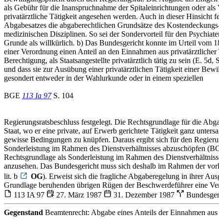
als Gebühr für die Inanspruchnahme der Spitaleinrichtungen oder als 
privatärztliche Tätigkeit angesehen werden. Auch in dieser Hinsicht
Abgabesatzes die abgaberechtlichen Grundsätze des Kostendeckungs- u
medizinischen Disziplinen. So sei der Sondervorteil für den Psychiat
Grunde als willkürlich. b) Das Bundesgericht konnte im Urteil vom 18
einer Verordnung einen Anteil an den Einnahmen aus privatärztlicher
Berechtigung, als Staatsangestellte privatärztlich tätig zu sein (E. 5d
und dass sie zur Ausübung einer privatärztlichen Tätigkeit einer Bew
gesondert entweder in der Wahlurkunde oder in einem speziellen
BGE
113 Ia 97
S. 104
Regierungsratsbeschluss festgelegt. Die Rechtsgrundlage für die Abg
Staat, wo er eine private, auf Erwerb gerichtete Tätigkeit ganz unters
gewisse Bedingungen zu knüpfen. Daraus ergibt sich für den Regieru
Sonderleistung im Rahmen des Dienstverhältnisses abzuschöpfen (
Rechtsgrundlage als Sonderleistung im Rahmen des Dienstverhältniss
anzusehen. Das Bundesgericht muss sich deshalb im Rahmen der vorli
lit. b
OG
). Erweist sich die fragliche Abgaberegelung in ihrer Au
Grundlage beruhenden übrigen Rügen der Beschwerdeführer eine Verf
113 IA 97
27. März 1987
31. Dezember 1987
Bundesger
Gegenstand
Beamtenrecht: Abgabe eines Anteils der Einnahmen aus pri