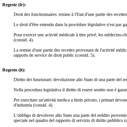
Regeste (fr):
Droit des fonctionnaires: remise à l'Etat d'une partie des recette
Le droit d'être entendu dans la procédure législative n'est pas ga
Pour exercer une activité médicale à titre privé, les médecins-ch
(consid. 4).
La remise d'une partie des recettes provenant de l'activité médi
rapports de service de droit public (consid. 5).
Regesto (it):
Diritto dei funzionari: devoluzione allo Stato di una parte del re
Nella procedura legislativa il diritto di essere sentito non è gara
Per esercitare un'attività medica a titolo privato, i primari devo
d'industria (consid. 4).
L'obbligo di devolvere allo Stato una parte del reddito provenien
speciale nel quadro del rapporto di servizio di diritto pubblico (