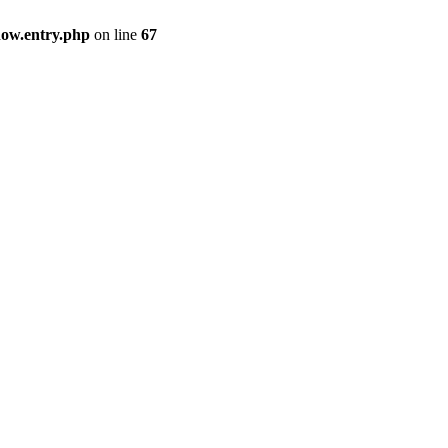
how.entry.php
on line
67