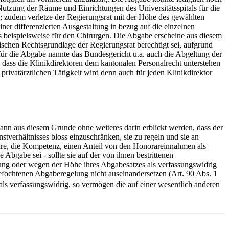
Nutzung der Räume und Einrichtungen des Universitätsspitals für die
e; zudem verletze der Regierungsrat mit der Höhe des gewählten
er differenzierten Ausgestaltung in bezug auf die einzelnen
ls beispielsweise für den Chirurgen. Die Abgabe erscheine aus diesem
ischen Rechtsgrundlage der Regierungsrat berechtigt sei, aufgrund
für die Abgabe nannte das Bundesgericht u.a. auch die Abgeltung der
llt, dass die Klinikdirektoren dem kantonalen Personalrecht unterstehen
rivatärztlichen Tätigkeit wird denn auch für jeden Klinikdirektor
ann aus diesem Grunde ohne weiteres darin erblickt werden, dass der
nstverhältnisses bloss einzuschränken, sie zu regeln und sie an
wäre, die Kompetenz, einen Anteil von den Honorareinnahmen als
Abgabe sei - sollte sie auf der von ihnen bestrittenen
tung oder wegen der Höhe ihres Abgabesatzes als verfassungswidrig
efochtenen Abgaberegelung nicht auseinandersetzen (Art. 90 Abs. 1
 als verfassungswidrig, so vermögen die auf einer wesentlich anderen