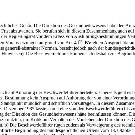
 rechtliches Gehör. Die Direktion des Gesundheitswesens habe den A
te Frist abzuwarten. Sie berufen sich in diesem Zusammenhang auch au
er Regierungsrat vor dem Erlass von Ausführungsbestimmungen Vertret
sen Voraussetzungen aufgrund von Art. 4
BV
einen Anspruch darauf,
ss generell-abstrakter Normen, besteht jedoch nach der bundesgerich
t Hinweisen). Die Beschwerdeführer können sich deshalb zur Begründ
ruch auf Anhörung der Beschwerdeführer herleiten: Einerseits geht es 
nten Bestimmung kein Anspruch auf Anhörung der von einer Verordnung
 Standpunkt mündlich und schriftlich vorzutragen. In diesem Zusammen
. Dezember 1985 fasste, somit eine von den Beschwerdeführern bis z
rag der Direktion des Gesundheitswesens hätte beeinflussen können. Di
u nutzten, um Kritik am Verhalten des Vorstehers der Direktion des G
 b) Die Beschwerdeführer rügen zudem als Verweigerung des rechtliche
hriftliche Begründung des bundesgerichtlichen Urteils vom 18. Oktobe