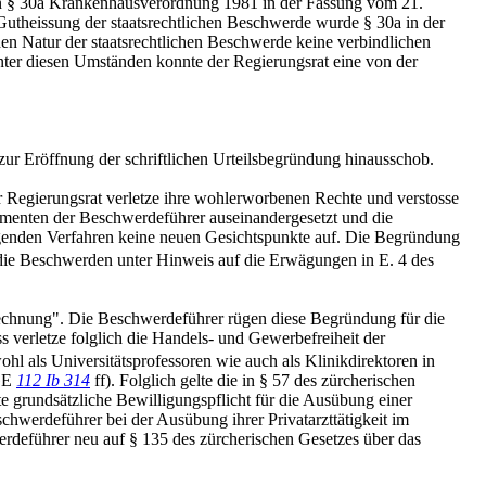
on § 30a Krankenhausverordnung 1981 in der Fassung vom 21.
Gutheissung der staatsrechtlichen Beschwerde wurde § 30a in der
n Natur der staatsrechtlichen Beschwerde keine verbindlichen
nter diesen Umständen konnte der Regierungsrat eine von der
zur Eröffnung der schriftlichen Urteilsbegründung hinausschob.
r Regierungsrat verletze ihre wohlerworbenen Rechte und verstosse
umenten der Beschwerdeführer auseinandergesetzt und die
iegenden Verfahren keine neuen Gesichtspunkte auf. Die Begründung
ie Beschwerden unter Hinweis auf die Erwägungen in E. 4 des
 Rechnung". Die Beschwerdeführer rügen diese Begründung für die
ss verletze folglich die Handels- und Gewerbefreiheit der
ohl als Universitätsprofessoren wie auch als Klinikdirektoren in
GE
112 Ib 314
ff). Folglich gelte die in § 57 des zürcherischen
e grundsätzliche Bewilligungspflicht für die Ausübung einer
chwerdeführer bei der Ausübung ihrer Privatarzttätigkeit im
werdeführer neu auf § 135 des zürcherischen Gesetzes über das