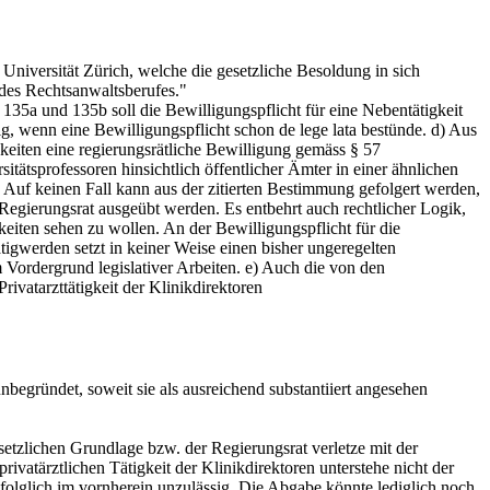
Universität Zürich, welche die gesetzliche Besoldung in sich
 des Rechtsanwaltsberufes."
135a und 135b soll die Bewilligungspflicht für eine Nebentätigkeit
, wenn eine Bewilligungspflicht schon de lege lata bestünde. d) Aus
gkeiten eine regierungsrätliche Bewilligung gemäss § 57
itätsprofessoren hinsichtlich öffentlicher Ämter in einer ähnlichen
uf keinen Fall kann aus der zitierten Bestimmung gefolgert werden,
Regierungsrat ausgeübt werden. Es entbehrt auch rechtlicher Logik,
keiten sehen zu wollen. An der Bewilligungspflicht für die
tigwerden setzt in keiner Weise einen bisher ungeregelten
m Vordergrund legislativer Arbeiten. e) Auch die von den
ivatarzttätigkeit der Klinikdirektoren
nbegründet, soweit sie als ausreichend substantiiert angesehen
etzlichen Grundlage bzw. der Regierungsrat verletze mit der
atärztlichen Tätigkeit der Klinikdirektoren unterstehe nicht der
 folglich im vornherein unzulässig. Die Abgabe könnte lediglich noch