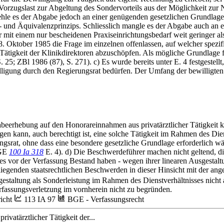
Vorzugslast zur Abgeltung des Sondervorteils aus der Möglichkeit zur 
 fehle es der Abgabe jedoch an einer genügenden gesetzlichen Grundlag
nd Äquivalenzprinzips. Schliesslich mangle es der Abgabe auch an ein
er mit einem nur bescheidenen Praxiseinrichtungsbedarf weit geringer a
. Oktober 1985 die Frage im einzelnen offenlassen, auf welcher spezif
 Tätigkeit der Klinikdirektoren abzuschöpfen. Als mögliche Grundlage 
, S. 25; ZBl 1986 (87), S. 271). c) Es wurde bereits unter E. 4 festgeste
illigung durch den Regierungsrat bedürfen. Der Umfang der bewilligten p
abeerhebung auf den Honorareinnahmen aus privatärztlicher Tätigkeit k
agen kann, auch berechtigt ist, eine solche Tätigkeit im Rahmen des Die
ngsrat, ohne dass eine besondere gesetzliche Grundlage erforderlich 
BGE
100 Ia 318
E. 4). d) Die Beschwerdeführer machen nicht geltend, die 
es vor der Verfassung Bestand haben - wegen ihrer linearen Ausgestal
egenden staatsrechtlichen Beschwerden in dieser Hinsicht mit der ang
sgestaltung als Sonderleistung im Rahmen des Dienstverhältnisses nicht
assungsverletzung im vornherein nicht zu begründen.
icht
113 IA 97
BGE - Verfassungsrecht
vatärztlicher Tätigkeit der...