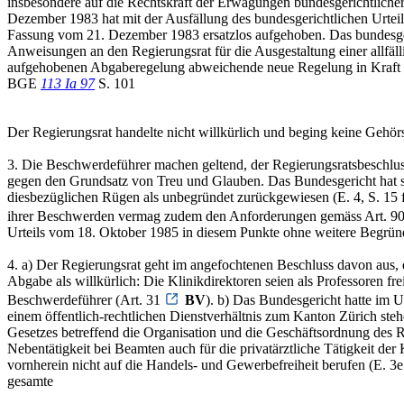
insbesondere auf die Rechtskraft der Erwägungen bundesgerichtlich
Dezember 1983 hat mit der Ausfällung des bundesgerichtlichen Urteil
Fassung vom 21. Dezember 1983 ersatzlos aufgehoben. Das bundesgeri
Anweisungen an den Regierungsrat für die Ausgestaltung einer allfä
aufgehobenen Abgaberegelung abweichende neue Regelung in Kraft s
BGE
113 Ia 97
S. 101
Der Regierungsrat handelte nicht willkürlich und beging keine Gehör
3. Die Beschwerdeführer machen geltend, der Regierungsratsbeschluss
gegen den Grundsatz von Treu und Glauben. Das Bundesgericht hat s
diesbezüglichen Rügen als unbegründet zurückgewiesen (E. 4, S. 15 
ihrer Beschwerden vermag zudem den Anforderungen gemäss Art. 90 
Urteils vom 18. Oktober 1985 in diesem Punkte ohne weitere Begrü
4. a) Der Regierungsrat geht im angefochtenen Beschluss davon aus, 
Abgabe als willkürlich: Die Klinikdirektoren seien als Professoren fre
Beschwerdeführer (Art. 31
BV
). b) Das Bundesgericht hatte im U
einem öffentlich-rechtlichen Dienstverhältnis zum Kanton Zürich ste
Gesetzes betreffend die Organisation und die Geschäftsordnung des R
Nebentätigkeit bei Beamten auch für die privatärztliche Tätigkeit de
vornherein nicht auf die Handels- und Gewerbefreiheit berufen (E. 3e
gesamte