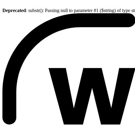
Deprecated
: substr(): Passing null to parameter #1 ($string) of type s