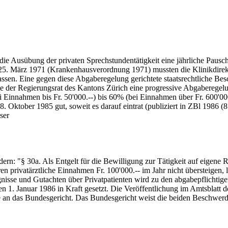
ie Ausübung der privaten Sprechstundentätigkeit eine jährliche Pauscha
25. März 1971 (Krankenhausverordnung 1971) mussten die Klinikdire
assen. Eine gegen diese Abgaberegelung gerichtete staatsrechtliche B
te der Regierungsrat des Kantons Zürich eine progressive Abgaberegelu
i Einnahmen bis Fr. 50'000.--) bis 60% (bei Einnahmen über Fr. 600'0
8. Oktober 1985 gut, soweit es darauf eintrat (publiziert in ZBl 1986 
ser
rn: "§ 30a. Als Entgelt für die Bewilligung zur Tätigkeit auf eigen
 privatärztliche Einnahmen Fr. 100'000.-- im Jahr nicht übersteigen, l
nisse und Gutachten über Privatpatienten wird zu den abgabepflichtig
1. Januar 1986 in Kraft gesetzt. Die Veröffentlichung im Amtsblatt 
 an das Bundesgericht. Das Bundesgericht weist die beiden Beschwerden 