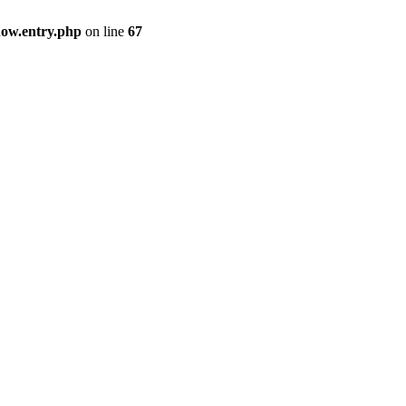
how.entry.php
on line
67