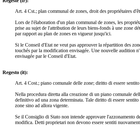
Regeste (fr):
Art. 4 Cst.; plan communal de zones, droit des propriétaires d'ê
Lors de l'élaboration d'un plan communal de zones, les propriéta
prise au sujet de l'attribution de leurs biens-fonds à une zone d
par rapport au plan de zones en vigueur jusqu'ici.
Si le Conseil d'Etat ne veut pas approuver la répartition des zo
touchés par la modification envisagée. Une nouvelle audition n'e
envisagée par le Conseil d'Etat.
Regesto (it):
Art. 4 Cost.; piano comunale delle zone; diritto di essere sentito 
Nella procedura diretta alla creazione di un piano comunale delle
definitivo ad una zona determinata. Tale diritto di essere sentito
zone sino ad allora vigente.
Se il Consiglio di Stato non intende approvare l'azzonamento deci
modifica. Detti proprietari non devono essere sentiti nuovament