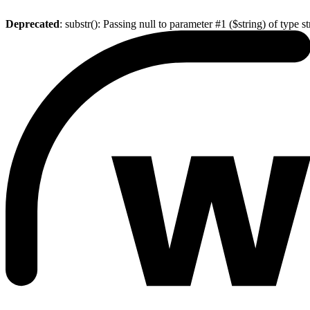
Deprecated
: substr(): Passing null to parameter #1 ($string) of type s