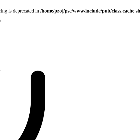
tring is deprecated in
/home/proj/pse/www/include/pub/class.cache.s