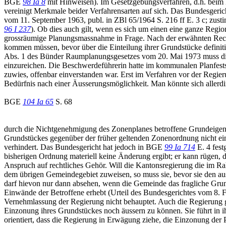
BGE
98 Ia 8
mit Hinweisen). Im Gesetzgebungsverfahren, d.h. beim 
vereinigt Merkmale beider Verfahrensarten auf sich. Das Bundesgeric
vom 11. September 1963, publ. in ZBl 65/1964 S. 216 ff E. 3 c; zu
96 I 237
). Ob dies auch gilt, wenn es sich um einen eine ganze Reg
grossräumige Planungsmassnahme in Frage. Nach der erwähnten Rec
kommen müssen, bevor über die Einteilung ihrer Grundstücke definiti
Abs. 1 des Bünder Raumplanungsgesetzes vom 20. Mai 1973 muss di
einzureichen. Die Beschwerdeführerin hatte im kommunalen Planfests
zuwies, offenbar einverstanden war. Erst im Verfahren vor der Regier
Bedürfnis nach einer Äusserungsmöglichkeit. Man könnte sich allerdi
BGE
104 Ia 65
S. 68
durch die Nichtgenehmigung des Zonenplanes betroffene Grundeigent
Grundstückes gegenüber der früher geltenden Zonenordnung nicht ei
verhindert. Das Bundesgericht hat jedoch in BGE
99 Ia 714
E. 4 fest
bisherigen Ordnung materiell keine Änderung ergibt; er kann rügen, d
Anspruch auf rechtliches Gehör. Will die Kantonsregierung die im 
dem übrigen Gemeindegebiet zuweisen, so muss sie, bevor sie den 
darf hievon nur dann absehen, wenn die Gemeinde das fragliche Grund
Einwände der Betroffene erhebt (Urteil des Bundesgerichtes vom 8. Fe
Vernehmlassung der Regierung nicht behauptet. Auch die Regierung 
Einzonung ihres Grundstückes noch äussern zu können. Sie führt in 
orientiert, dass die Regierung in Erwägung ziehe, die Einzonung der 