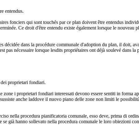
tre entendus.
ires fonciers qui sont touchés par ce plan doivent être entendus individ
éterminée. Ce droit d'être entendu existe également lorsque le nouveau pla
nes décidée dans la procédure communale d'adoption du plan, il doit, av
st pas nécessaire lorsque lesdits propriétaires ont déjà soulevé dans la
dei proprietari fondiari.
 zone i proprietari fondiari interessati devono essere sentiti in forma ap
 sussiste anche laddove il nuovo piano delle zone non limiti le possibilità
so nella procedura pianificatoria comunale, esso deve, prima di ordinare
e se già hanno sollevato nella procedura comunale le loro obiezioni con