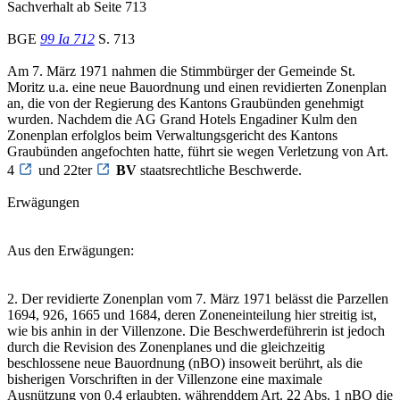
Sachverhalt ab Seite 713
BGE
99 Ia 712
S. 713
Am 7. März 1971 nahmen die Stimmbürger der Gemeinde St.
Moritz u.a. eine neue Bauordnung und einen revidierten Zonenplan
an, die von der Regierung des Kantons Graubünden genehmigt
wurden. Nachdem die AG Grand Hotels Engadiner Kulm den
Zonenplan erfolglos beim Verwaltungsgericht des Kantons
Graubünden angefochten hatte, führt sie wegen Verletzung von Art.
4
und 22ter
BV
staatsrechtliche Beschwerde.
Erwägungen
Aus den Erwägungen:
2. Der revidierte Zonenplan vom 7. März 1971 belässt die Parzellen
1694, 926, 1665 und 1684, deren Zoneneinteilung hier streitig ist,
wie bis anhin in der Villenzone. Die Beschwerdeführerin ist jedoch
durch die Revision des Zonenplanes und die gleichzeitig
beschlossene neue Bauordnung (nBO) insoweit berührt, als die
bisherigen Vorschriften in der Villenzone eine maximale
Ausnützung von 0,4 erlaubten, währenddem Art. 22 Abs. 1 nBO die