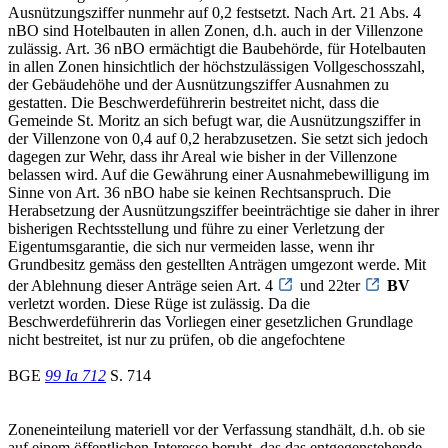
Ausnützungsziffer nunmehr auf 0,2 festsetzt. Nach Art. 21 Abs. 4
nBO sind Hotelbauten in allen Zonen, d.h. auch in der Villenzone
zulässig. Art. 36 nBO ermächtigt die Baubehörde, für Hotelbauten
in allen Zonen hinsichtlich der höchstzulässigen Vollgeschosszahl,
der Gebäudehöhe und der Ausnützungsziffer Ausnahmen zu
gestatten. Die Beschwerdeführerin bestreitet nicht, dass die
Gemeinde St. Moritz an sich befugt war, die Ausnützungsziffer in
der Villenzone von 0,4 auf 0,2 herabzusetzen. Sie setzt sich jedoch
dagegen zur Wehr, dass ihr Areal wie bisher in der Villenzone
belassen wird. Auf die Gewährung einer Ausnahmebewilligung im
Sinne von Art. 36 nBO habe sie keinen Rechtsanspruch. Die
Herabsetzung der Ausnützungsziffer beeinträchtige sie daher in ihrer
bisherigen Rechtsstellung und führe zu einer Verletzung der
Eigentumsgarantie, die sich nur vermeiden lasse, wenn ihr
Grundbesitz gemäss den gestellten Anträgen umgezont werde. Mit
der Ablehnung dieser Anträge seien Art. 4
und 22ter
BV
verletzt worden. Diese Rüge ist zulässig. Da die
Beschwerdeführerin das Vorliegen einer gesetzlichen Grundlage
nicht bestreitet, ist nur zu prüfen, ob die angefochtene
BGE
99 Ia 712
S. 714
Zoneneinteilung materiell vor der Verfassung standhält, d.h. ob sie
auf einem öffentlichen Interesse beruht, das das entgegenstehende