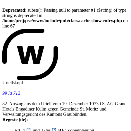
Deprecated
: substr(): Passing null to parameter #1 ($string) of type
string is deprecated in
/home/proj/pse/www/include/pub/class.cache.show.entry.php
on
line
67
Urteilskopf
99 Ia 712
82. Auszug aus dem Urteil vom 19. Dezember 1973 i.S. AG Grand
Hotels Engadiner Kulm gegen Gemeinde St. Moritz und
Verwaltungsgericht des Kantons Graubünden.
Regeste (de):
Art. 4
und 22ter
BV
; Zonenplanung.