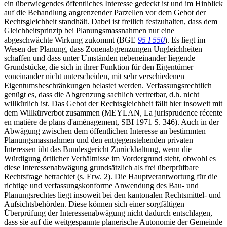
ein überwiegendes öffentliches Interesse gedeckt ist und im Hinblick
auf die Behandlung angrenzender Parzellen vor dem Gebot der
Rechtsgleichheit standhält. Dabei ist freilich festzuhalten, dass dem
Gleichheitsprinzip bei Planungsmassnahmen nur eine
abgeschwächte Wirkung zukommt (BGE
95 I 550
). Es liegt im
Wesen der Planung, dass Zonenabgrenzungen Ungleichheiten
schaffen und dass unter Umständen nebeneinander liegende
Grundstücke, die sich in ihrer Funktion für den Eigentümer
voneinander nicht unterscheiden, mit sehr verschiedenen
Eigentumsbeschränkungen belastet werden. Verfassungsrechtlich
genügt es, dass die Abgrenzung sachlich vertretbar, d.h. nicht
willkürlich ist. Das Gebot der Rechtsgleichheit fällt hier insoweit mit
dem Willkürverbot zusammen (MEYLAN, La jurisprudence récente
en matière de plans d'aménagement, SBI 1971 S. 346). Auch in der
Abwägung zwischen dem öffentlichen Interesse an bestimmten
Planungsmassnahmen und den entgegenstehenden privaten
Interessen übt das Bundesgericht Zurückhaltung, wenn die
Würdigung örtlicher Verhältnisse im Vordergrund steht, obwohl es
diese Interessenabwägung grundsätzlich als frei überprüfbare
Rechtsfrage betrachtet (s. Erw. 2). Die Hauptverantwortung für die
richtige und verfassungskonforme Anwendung des Bau- und
Planungsrechtes liegt insoweit bei den kantonalen Rechtsmittel- und
Aufsichtsbehörden. Diese können sich einer sorgfältigen
Überprüfung der Interessenabwägung nicht dadurch entschlagen,
dass sie auf die weitgespannte planerische Autonomie der Gemeinde