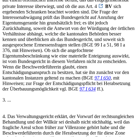
private Interesse überwiegt, und ob die aus Art. 4
BV
sich
ergebenden Schranken beachtet worden sind. Die Frage der
Interessenabwägung prüft das Bundesgericht auf Anrufung der
Eigentumsgerantie hin grundsätzlich frei; es übt jedoch
Zurückhaltung, soweit die Antwort von der Würdigung der örtlichen
Verhältnisse abhängt, welche die kantonalen Behörden besser
kennen und überblicken als das Bundesgericht, und soweit sich
ausgesprochene Ermessensfragen stellen (BGE 99 I a 51, 98 I a
376, mit Hinweisen). Ob sich die angefochtene
Eigentumsbeschränkung wie eine materielle Enteignung auswirkt,
ist vom Bundesgericht in diesem Verfahren nicht zu entscheiden.
Wenn die Beschwerdeführerin glaubt, einen
Entschädigungsanspruch zu besitzen, hat sie ihn zunächst vor den
kantonalen Instanzen geltend zu machen (BGE
97 I 650
, mit
Hinweisen; zur Frage der Entschädigungspflicht bei Herabsetzung
der Überbauungsmöglichkeit vgl. BGE
97 I 634
ff.).
3. ...
4. Das Verwaltungsgericht erklärt, der Vorwurf der rechtsungleichen
Behandlung und der Willkür sei deshalb nicht stichhaltig, weil das
fragliche Areal schon früher zur Villenzone gehört habe und die
Beschwerdeführerin durch die Herabsetzung der für diese Zone