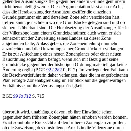
geltenden Ausnützungsziffer gegenüber andern Grundeigentümern
nicht benachteiligt werde. Diese Argumentation lässt ausser Acht,
dass die Herabsetzung der Ausnützungsziffer die einzelnen
Grundeigentümer ein und derselben Zone sehr verschieden hart
treffen kann, je nachdem wo die Grundstücke gelegen sind und ob
sie bereits überbaut sind. Die Herabsetzung der Ausnützungsziffer in
der Villenzone kann einem Grundeigentümer, auch wenn er sich
seinerzeit mit der Zuweisung seines Landes zu dieser Zone
abgefunden hatte, Anlass geben, die Zoneneinteilung nunmehr
anzufechten und die Umzonung seiner Grundstücke zu verlangen.
Er ist zur Anfechtung eines neuen Zonenplanes oder einer neuen
Bauordnung sogar dann befugt, wenn sich mit Bezug auf seine
Grundstücke gegenüber der bisherigen Ordnung materiell gar keine
Änderung ergibt (BGE
92 I 282
f., E. 2). Im vorliegenden Fall kann
die Beschwerdeführerin daher verlangen, dass die im angefochtenen
Plan erfolgte Zonenabgrenzung im Hinblick auf die gegenwärtigen
Verhältnisse auf ihre Verfassungsmässigkeit
BGE
99 Ia 712
S. 715
überprüft wird, unabhängig davon, ob ihre Einwände schon
gegenüber dem früheren Zonenplan hätten erhoben werden können.
Es ist somit ohne Rücksicht auf den früheren Zonenplan zu prüfen,
ob die Zuweisung des umstrittenen Areals in die Villenzone durch