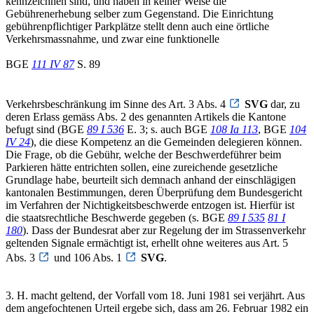
kennzeichnen sind, und haben in keiner Weise die
Gebührenerhebung selber zum Gegenstand. Die Einrichtung
gebührenpflichtiger Parkplätze stellt denn auch eine örtliche
Verkehrsmassnahme, und zwar eine funktionelle
BGE
111 IV 87
S. 89
Verkehrsbeschränkung im Sinne des Art. 3 Abs. 4
SVG
dar, zu
deren Erlass gemäss Abs. 2 des genannten Artikels die Kantone
befugt sind (BGE
89 I 536
E. 3; s. auch BGE
108 Ia 113
, BGE
104
IV 24
), die diese Kompetenz an die Gemeinden delegieren können.
Die Frage, ob die Gebühr, welche der Beschwerdeführer beim
Parkieren hätte entrichten sollen, eine zureichende gesetzliche
Grundlage habe, beurteilt sich demnach anhand der einschlägigen
kantonalen Bestimmungen, deren Überprüfung dem Bundesgericht
im Verfahren der Nichtigkeitsbeschwerde entzogen ist. Hierfür ist
die staatsrechtliche Beschwerde gegeben (s. BGE
89 I 535
81 I
180
). Dass der Bundesrat aber zur Regelung der im Strassenverkehr
geltenden Signale ermächtigt ist, erhellt ohne weiteres aus Art. 5
Abs. 3
und 106 Abs. 1
SVG
.
3. H. macht geltend, der Vorfall vom 18. Juni 1981 sei verjährt. Aus
dem angefochtenen Urteil ergebe sich, dass am 26. Februar 1982 ein