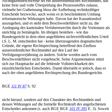
Nichtigkeitsbeschwerde sei ein ausserordentliches Rechtsmittel, das
keine freie und volle Überprüfung des Prozessstoffes zulasse,
vielmehr bei Gutheissung bloss die Aufhebung rechtskräftiger
Entscheide bezwecke, auch wenn es in beschränktem Umfang
reformatorische Wirkungen habe. Davon hat der Kassationshof
auszugehen, und es steht dem Beschwerdeführer nicht zu, die
Auslegung des kantonalen Verfahrensrechts durch die Vorinstanz als
unrichtig zu bemängeln. Im übrigen bestehen - wie das
Bundesgericht in dem oben angeführten nichtveröffentlichten Urteil
i.S. L. M. entschieden hat - keine überzeugenden dogmatischen
Gründe, die eigene Rechtsprechung betreffend den Einfluss
ausserordentlicher Rechtsmittel auf den Lauf der
Verfolgungsverjährung zu ändern. Solche werden auch vom
Beschwerdeführer nicht vorgebracht. Seine Argumentation stützt
sich zur Hauptsache auf die fehlende Vollstreckbarkeit des
einzelrichterlichen Entscheides. Damit übersieht er jedoch, dass es
nach der oben angeführten Rechtsprechung des Bundesgerichts
BGE
111 IV 87
S. 92
nicht hierauf, sondern auf den Charakter des Rechtsmittels und
dessen Wirkungen auf die formelle Rechtskraft des angefochtenen
Entscheides ankommt (s. auch BGE BGE
101 IV 395
E. 3). Soweit