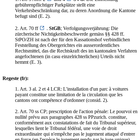
gebührenpflichtiger Parkplätze stellt eine
Verkehrsbeschränkung dar, zu deren Anordnung die Kantone
befugt sind (E. 2).
2. Art. 70 ff
.
StGB
; Verfolgungsverjährung: Die
zürcherische Nichtigkeitsbeschwerde gemäss §§ 428 ff.
StPO/ZH ist nach der für den Kassationshof verbindlichen
Feststellung des Obergerichtes ein ausserordentliches
Rechtsmittel, das die Rechtskraft des im kantonalen Verfahren
angefochtenen (in casu einzelrichterlichen) Urteils nicht
hemmt (E. 3).
Regeste (fr):
1. Art. 3 al. 2 et 4 LCR: L'installation d'un parc à voitures
payant constitue une limitation de la circulation que les
cantons ont compétence d'ordonner (consid. 2).
2. Art. 70 ss CP; prescription de l'action pénale: Le pourvoi en
nullité prévu aux paragraphes 428 ss PPzurich. constitue,
conformément aux constatations de fait du Tribunal supérieur,
lesquelles lient le Tribunal fédéral, une voie de droit
extraordinaire qui n'empêche pas le jugement attaqué d'entrer
en force (en l'espèce le jugement rendu par le juge unique)