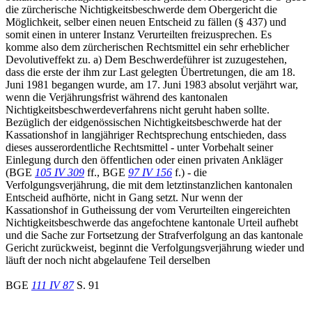
die zürcherische Nichtigkeitsbeschwerde dem Obergericht die
Möglichkeit, selber einen neuen Entscheid zu fällen (§ 437) und
somit einen in unterer Instanz Verurteilten freizusprechen. Es
komme also dem zürcherischen Rechtsmittel ein sehr erheblicher
Devolutiveffekt zu. a) Dem Beschwerdeführer ist zuzugestehen,
dass die erste der ihm zur Last gelegten Übertretungen, die am 18.
Juni 1981 begangen wurde, am 17. Juni 1983 absolut verjährt war,
wenn die Verjährungsfrist während des kantonalen
Nichtigkeitsbeschwerdeverfahrens nicht geruht haben sollte.
Bezüglich der eidgenössischen Nichtigkeitsbeschwerde hat der
Kassationshof in langjähriger Rechtsprechung entschieden, dass
dieses ausserordentliche Rechtsmittel - unter Vorbehalt seiner
Einlegung durch den öffentlichen oder einen privaten Ankläger
(BGE
105 IV 309
ff., BGE
97 IV 156
f.) - die
Verfolgungsverjährung, die mit dem letztinstanzlichen kantonalen
Entscheid aufhörte, nicht in Gang setzt. Nur wenn der
Kassationshof in Gutheissung der vom Verurteilten eingereichten
Nichtigkeitsbeschwerde das angefochtene kantonale Urteil aufhebt
und die Sache zur Fortsetzung der Strafverfolgung an das kantonale
Gericht zurückweist, beginnt die Verfolgungsverjährung wieder und
läuft der noch nicht abgelaufene Teil derselben
BGE
111 IV 87
S. 91