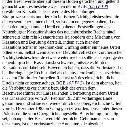
in der Beschwerde aber auf diesem Boden gefochten und geltend
gemacht wird, es bestehe zwischen der in BGE
105 IV 100
erwähnten Kassationsbeschwerde des Neuenburger
Strafprozessrechts und der zürcherischen Nichtigkeitsbeschwerde
ein wesentlicher Unterschied, so ist dem entgegenzuhalten, dass
nach den im genannten Urteil enthaltenen Feststellungen des
Neuenburger Kassationshofes das neuenburgische Rechtsmittel
seinerseits kein rein kassatorisches ist, sondern eine Mischung von
Kassation und Berufung darstellt, indem auch hier der
Kassationsrichter in beschränktem Umfang selber ein neues Urteil
fällen kann. Selbst wenn aber der Devolutiveffekt der zürcherischen
Nichtigkeitsbeschwerde etwas weiter reichen sollte als derjenige der
neuenburgischen Kassationsbeschwerde, müsste es für den
Kassationshof dabei sein Bewenden haben, dass die Vorinstanz das
bei ihr eingelegte Rechtsmittel als ein ausserordentliches bezeichnet,
das dem Eintritt der formellen Rechtskraft des einzelrichterlichen
Urteils nicht entgegensteht (s. BGE
107 IV 2
). Ist dem aber so, hat
die Verfolgungsverjährung bezüglich der ersten dem
Beschwerdeführer zur Last fallenden Übertretung mit dem Urteil
des Einzelrichters vom 26. Februar 1982 ihr vorläufiges Ende
genommen und ist sie erst wieder durch das obergerichtliche Urteil
vom 9. Dezember 1982 in Gang gesetzt worden. Dass unter diesen
Prämissen die vom Obergericht angestellte Berechnung unrichtig
sei, behauptet der Beschwerdeführer nicht. Geht man aber von
dieser aus, ist die vorinstanzliche Annahme, die absolute