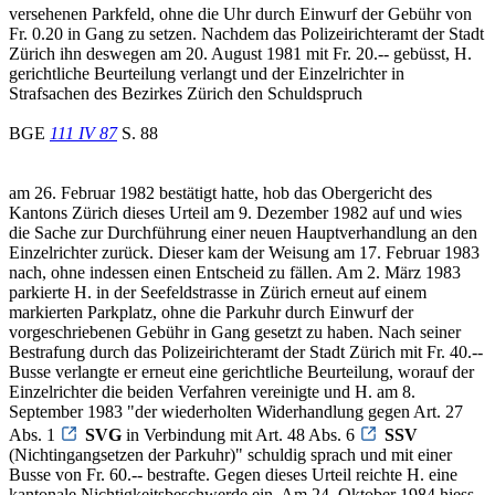
versehenen Parkfeld, ohne die Uhr durch Einwurf der Gebühr von
Fr. 0.20 in Gang zu setzen. Nachdem das Polizeirichteramt der Stadt
Zürich ihn deswegen am 20. August 1981 mit Fr. 20.-- gebüsst, H.
gerichtliche Beurteilung verlangt und der Einzelrichter in
Strafsachen des Bezirkes Zürich den Schuldspruch
BGE
111 IV 87
S. 88
am 26. Februar 1982 bestätigt hatte, hob das Obergericht des
Kantons Zürich dieses Urteil am 9. Dezember 1982 auf und wies
die Sache zur Durchführung einer neuen Hauptverhandlung an den
Einzelrichter zurück. Dieser kam der Weisung am 17. Februar 1983
nach, ohne indessen einen Entscheid zu fällen. Am 2. März 1983
parkierte H. in der Seefeldstrasse in Zürich erneut auf einem
markierten Parkplatz, ohne die Parkuhr durch Einwurf der
vorgeschriebenen Gebühr in Gang gesetzt zu haben. Nach seiner
Bestrafung durch das Polizeirichteramt der Stadt Zürich mit Fr. 40.--
Busse verlangte er erneut eine gerichtliche Beurteilung, worauf der
Einzelrichter die beiden Verfahren vereinigte und H. am 8.
September 1983 "der wiederholten Widerhandlung gegen Art. 27
Abs. 1
SVG
in Verbindung mit Art. 48 Abs. 6
SSV
(Nichtingangsetzen der Parkuhr)" schuldig sprach und mit einer
Busse von Fr. 60.-- bestrafte. Gegen dieses Urteil reichte H. eine
kantonale Nichtigkeitsbeschwerde ein. Am 24. Oktober 1984 hiess