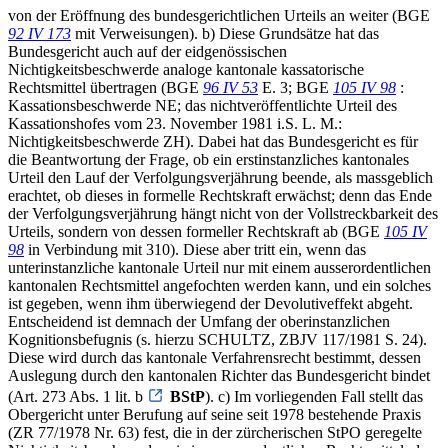
von der Eröffnung des bundesgerichtlichen Urteils an weiter (BGE
92 IV 173
mit Verweisungen). b) Diese Grundsätze hat das
Bundesgericht auch auf der eidgenössischen
Nichtigkeitsbeschwerde analoge kantonale kassatorische
Rechtsmittel übertragen (BGE
96 IV 53
E. 3; BGE
105 IV 98
:
Kassationsbeschwerde NE; das nichtveröffentlichte Urteil des
Kassationshofes vom 23. November 1981 i.S. L. M.:
Nichtigkeitsbeschwerde ZH). Dabei hat das Bundesgericht es für
die Beantwortung der Frage, ob ein erstinstanzliches kantonales
Urteil den Lauf der Verfolgungsverjährung beende, als massgeblich
erachtet, ob dieses in formelle Rechtskraft erwächst; denn das Ende
der Verfolgungsverjährung hängt nicht von der Vollstreckbarkeit des
Urteils, sondern von dessen formeller Rechtskraft ab (BGE
105 IV
98
in Verbindung mit 310). Diese aber tritt ein, wenn das
unterinstanzliche kantonale Urteil nur mit einem ausserordentlichen
kantonalen Rechtsmittel angefochten werden kann, und ein solches
ist gegeben, wenn ihm überwiegend der Devolutiveffekt abgeht.
Entscheidend ist demnach der Umfang der oberinstanzlichen
Kognitionsbefugnis (s. hierzu SCHULTZ, ZBJV 117/1981 S. 24).
Diese wird durch das kantonale Verfahrensrecht bestimmt, dessen
Auslegung durch den kantonalen Richter das Bundesgericht bindet
(Art. 273 Abs. 1 lit. b
BStP
). c) Im vorliegenden Fall stellt das
Obergericht unter Berufung auf seine seit 1978 bestehende Praxis
(ZR 77/1978 Nr. 63) fest, die in der zürcherischen StPO geregelte