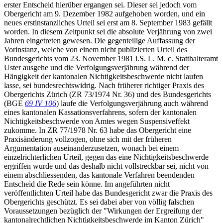
erster Entscheid hierüber ergangen sei. Dieser sei jedoch vom
Obergericht am 9. Dezember 1982 aufgehoben worden, und ein
neues erstinstanzliches Urteil sei erst am 8. September 1983 gefällt
worden. In diesem Zeitpunkt sei die absolute Verjährung von zwei
Jahren eingetreten gewesen. Die gegenteilige Auffassung der
Vorinstanz, welche von einem nicht publizierten Urteil des
Bundesgerichts vom 23. November 1981 i.S. L. M. c. Statthalteramt
Uster ausgehe und die Verfolgungsverjährung während der
Hängigkeit der kantonalen Nichtigkeitsbeschwerde nicht laufen
lasse, sei bundesrechtswidrig. Nach früherer richtiger Praxis des
Obergerichts Zürich (ZR 73/1974 Nr. 36) und des Bundesgerichts
(BGE
69 IV 106
) laufe die Verfolgungsverjährung auch während
eines kantonalen Kassationsverfahrens, sofern der kantonalen
Nichtigkeitsbeschwerde von Amtes wegen Suspensiveffekt
zukomme. In ZR 77/1978 Nr. 63 habe das Obergericht eine
Praxisänderung vollzogen, ohne sich mit der früheren
Argumentation auseinanderzusetzen, wonach bei einem
einzelrichterlichen Urteil, gegen das eine Nichtigkeitsbeschwerde
ergriffen wurde und das deshalb nicht vollstreckbar sei, nicht von
einem abschliessenden, das kantonale Verfahren beendenden
Entscheid die Rede sein könne. Im angeführten nicht
veröffentlichten Urteil habe das Bundesgericht zwar die Praxis des
Obergerichts geschützt. Es sei dabei aber von völlig falschen
Voraussetzungen bezüglich der "Wirkungen der Ergreifung der
kantonalrechtlichen Nichtigkeitsbeschwerde im Kanton Zürich"