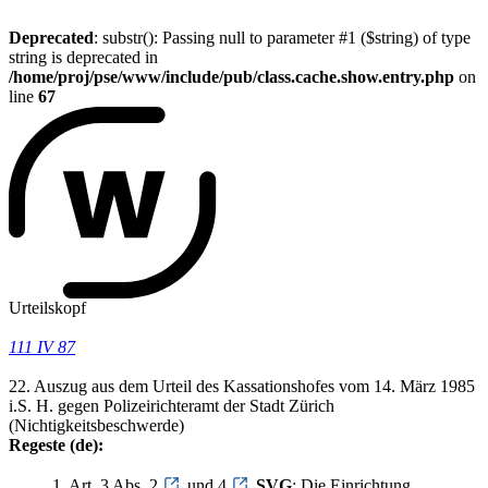
Deprecated
: substr(): Passing null to parameter #1 ($string) of type
string is deprecated in
/home/proj/pse/www/include/pub/class.cache.show.entry.php
on
line
67
Urteilskopf
111 IV 87
22. Auszug aus dem Urteil des Kassationshofes vom 14. März 1985
i.S. H. gegen Polizeirichteramt der Stadt Zürich
(Nichtigkeitsbeschwerde)
Regeste (de):
1. Art. 3 Abs. 2
und 4
SVG
: Die Einrichtung