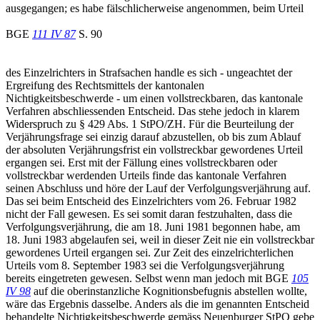
ausgegangen; es habe fälschlicherweise angenommen, beim Urteil
BGE
111 IV 87
S. 90
des Einzelrichters in Strafsachen handle es sich - ungeachtet der
Ergreifung des Rechtsmittels der kantonalen
Nichtigkeitsbeschwerde - um einen vollstreckbaren, das kantonale
Verfahren abschliessenden Entscheid. Das stehe jedoch in klarem
Widerspruch zu § 429 Abs. 1 StPO/ZH. Für die Beurteilung der
Verjährungsfrage sei einzig darauf abzustellen, ob bis zum Ablauf
der absoluten Verjährungsfrist ein vollstreckbar gewordenes Urteil
ergangen sei. Erst mit der Fällung eines vollstreckbaren oder
vollstreckbar werdenden Urteils finde das kantonale Verfahren
seinen Abschluss und höre der Lauf der Verfolgungsverjährung auf.
Das sei beim Entscheid des Einzelrichters vom 26. Februar 1982
nicht der Fall gewesen. Es sei somit daran festzuhalten, dass die
Verfolgungsverjährung, die am 18. Juni 1981 begonnen habe, am
18. Juni 1983 abgelaufen sei, weil in dieser Zeit nie ein vollstreckbar
gewordenes Urteil ergangen sei. Zur Zeit des einzelrichterlichen
Urteils vom 8. September 1983 sei die Verfolgungsverjährung
bereits eingetreten gewesen. Selbst wenn man jedoch mit BGE
105
IV 98
auf die oberinstanzliche Kognitionsbefugnis abstellen wollte,
wäre das Ergebnis dasselbe. Anders als die im genannten Entscheid
behandelte Nichtigkeitsbeschwerde gemäss Neuenburger StPO gebe