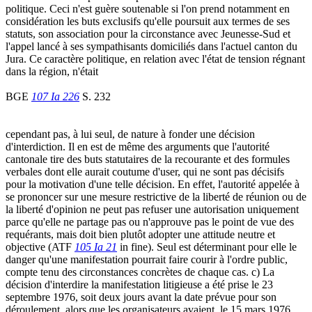
politique. Ceci n'est guère soutenable si l'on prend notamment en
considération les buts exclusifs qu'elle poursuit aux termes de ses
statuts, son association pour la circonstance avec Jeunesse-Sud et
l'appel lancé à ses sympathisants domiciliés dans l'actuel canton du
Jura. Ce caractère politique, en relation avec l'état de tension régnant
dans la région, n'était
BGE
107 Ia 226
S. 232
cependant pas, à lui seul, de nature à fonder une décision
d'interdiction. Il en est de même des arguments que l'autorité
cantonale tire des buts statutaires de la recourante et des formules
verbales dont elle aurait coutume d'user, qui ne sont pas décisifs
pour la motivation d'une telle décision. En effet, l'autorité appelée à
se prononcer sur une mesure restrictive de la liberté de réunion ou de
la liberté d'opinion ne peut pas refuser une autorisation uniquement
parce qu'elle ne partage pas ou n'approuve pas le point de vue des
requérants, mais doit bien plutôt adopter une attitude neutre et
objective (ATF
105 Ia 21
in fine). Seul est déterminant pour elle le
danger qu'une manifestation pourrait faire courir à l'ordre public,
compte tenu des circonstances concrètes de chaque cas. c) La
décision d'interdire la manifestation litigieuse a été prise le 23
septembre 1976, soit deux jours avant la date prévue pour son
déroulement, alors que les organisateurs avaient, le 15 mars 1976