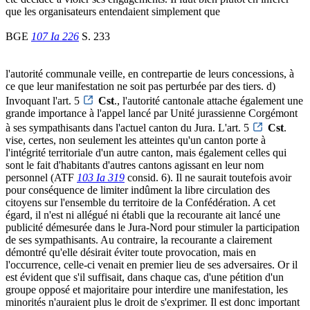
que les organisateurs entendaient simplement que
BGE
107 Ia 226
S. 233
l'autorité communale veille, en contrepartie de leurs concessions, à
ce que leur manifestation ne soit pas perturbée par des tiers. d)
Invoquant l'art. 5
Cst
., l'autorité cantonale attache également une
grande importance à l'appel lancé par Unité jurassienne Corgémont
à ses sympathisants dans l'actuel canton du Jura. L'art. 5
Cst
.
vise, certes, non seulement les atteintes qu'un canton porte à
l'intégrité territoriale d'un autre canton, mais également celles qui
sont le fait d'habitants d'autres cantons agissant en leur nom
personnel (ATF
103 Ia 319
consid. 6). Il ne saurait toutefois avoir
pour conséquence de limiter indûment la libre circulation des
citoyens sur l'ensemble du territoire de la Confédération. A cet
égard, il n'est ni allégué ni établi que la recourante ait lancé une
publicité démesurée dans le Jura-Nord pour stimuler la participation
de ses sympathisants. Au contraire, la recourante a clairement
démontré qu'elle désirait éviter toute provocation, mais en
l'occurrence, celle-ci venait en premier lieu de ses adversaires. Or il
est évident que s'il suffisait, dans chaque cas, d'une pétition d'un
groupe opposé et majoritaire pour interdire une manifestation, les
minorités n'auraient plus le droit de s'exprimer. Il est donc important