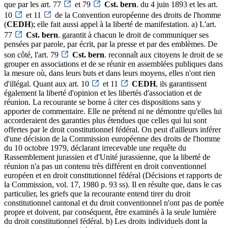
que par les art. 77
et 79
Cst. bern
. du 4 juin 1893 et les art.
10
et 11
de la Convention européenne des droits de l'homme
(
CEDH
); elle fait aussi appel à la liberté de manifestation. a) L'art.
77
Cst. bern
. garantit à chacun le droit de communiquer ses
pensées par parole, par écrit, par la presse et par des emblèmes. De
son côté, l'art. 79
Cst. bern
. reconnaît aux citoyens le droit de se
grouper en associations et de se réunir en assemblées publiques dans
la mesure où, dans leurs buts et dans leurs moyens, elles n'ont rien
d'illégal. Quant aux art. 10
et 11
CEDH
, ils garantissent
également la liberté d'opinion et les libertés d'association et de
réunion. La recourante se borne à citer ces dispositions sans y
apporter de commentaire. Elle ne prétend ni ne démontre qu'elles lui
accorderaient des garanties plus étendues que celles qui lui sont
offertes par le droit constitutionnel fédéral. On peut d'ailleurs inférer
d'une décision de la Commission européenne des droits de l'homme
du 10 octobre 1979, déclarant irrecevable une requête du
Rassemblement jurassien et d'Unité jurassienne, que la liberté de
réunion n'a pas un contenu très différent en droit conventionnel
européen et en droit constitutionnel fédéral (Décisions et rapports de
la Commission, vol. 17, 1980 p. 93 ss). Il en résulte que, dans le cas
particulier, les griefs que la recourante entend tirer du droit
constitutionnel cantonal et du droit conventionnel n'ont pas de portée
propre et doivent, par conséquent, être examinés à la seule lumière
du droit constitutionnel fédéral. b) Les droits individuels dont la