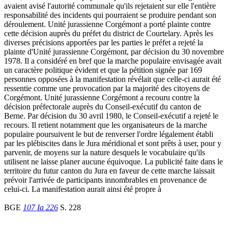
avaient avisé l'autorité communale qu'ils rejetaient sur elle l'entière
responsabilité des incidents qui pourraient se produire pendant son
déroulement. Unité jurassienne Corgémont a porté plainte contre
cette décision auprès du préfet du district de Courtelary. Après les
diverses précisions apportées par les parties le préfet a rejeté la
plainte d'Unité jurassienne Corgémont, par décision du 30 novembre
1978. Il a considéré en bref que la marche populaire envisagée avait
un caractère politique évident et que la pétition signée par 169
personnes opposées à la manifestation révélait que celle-ci aurait été
ressentie comme une provocation par la majorité des citoyens de
Corgémont. Unité jurassienne Corgémont a recouru contre la
décision préfectorale auprès du Conseil-exécutif du canton de
Berne. Par décision du 30 avril 1980, le Conseil-exécutif a rejeté le
recours. Il retient notamment que les organisateurs de la marche
populaire poursuivent le but de renverser l'ordre légalement établi
par les plébiscites dans le Jura méridional et sont prêts à user, pour y
parvenir, de moyens sur la nature desquels le vocabulaire qu'ils
utilisent ne laisse planer aucune équivoque. La publicité faite dans le
territoire du futur canton du Jura en faveur de cette marche laissait
prévoir l'arrivée de participants innombrables en provenance de
celui-ci. La manifestation aurait ainsi été propre à
BGE
107 Ia 226
S. 228