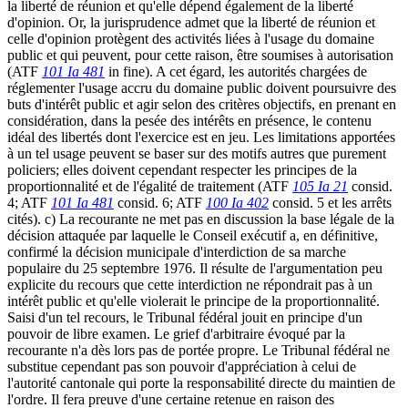
la liberté de réunion et qu'elle dépend également de la liberté
d'opinion. Or, la jurisprudence admet que la liberté de réunion et
celle d'opinion protègent des activités liées à l'usage du domaine
public et qui peuvent, pour cette raison, être soumises à autorisation
(ATF
101 Ia 481
in fine). A cet égard, les autorités chargées de
réglementer l'usage accru du domaine public doivent poursuivre des
buts d'intérêt public et agir selon des critères objectifs, en prenant en
considération, dans la pesée des intérêts en présence, le contenu
idéal des libertés dont l'exercice est en jeu. Les limitations apportées
à un tel usage peuvent se baser sur des motifs autres que purement
policiers; elles doivent cependant respecter les principes de la
proportionnalité et de l'égalité de traitement (ATF
105 Ia 21
consid.
4; ATF
101 Ia 481
consid. 6; ATF
100 Ia 402
consid. 5 et les arrêts
cités). c) La recourante ne met pas en discussion la base légale de la
décision attaquée par laquelle le Conseil exécutif a, en définitive,
confirmé la décision municipale d'interdiction de sa marche
populaire du 25 septembre 1976. Il résulte de l'argumentation peu
explicite du recours que cette interdiction ne répondrait pas à un
intérêt public et qu'elle violerait le principe de la proportionnalité.
Saisi d'un tel recours, le Tribunal fédéral jouit en principe d'un
pouvoir de libre examen. Le grief d'arbitraire évoqué par la
recourante n'a dès lors pas de portée propre. Le Tribunal fédéral ne
substitue cependant pas son pouvoir d'appréciation à celui de
l'autorité cantonale qui porte la responsabilité directe du maintien de
l'ordre. Il fera preuve d'une certaine retenue en raison des