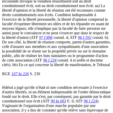
recourante invoque la violation ressortissent soit au droit
constitutionnel écrit, soit au droit constitutionnel non écrit. aa) La
liberté d'opinion et la liberté de réunion ont été reconnues comme
droits constitutionnels non écrits. Condition indispensable à
l'exercice de la liberté personnelle, la liberté d'opinion comprend la
faculté d'exprimer librement ses idées et de les répandre en usant de
moyens légaux; elle n'implique pas la faculté de faire pression sur
autrui pour le convaincre et ne peut s'exercer que dans le respect de
la liberté d'autrui (ATF
97 I 896
consid. 4; ATF
96 I 592
consid. 6).
De son côté, la liberté de réunion comporte, parmi d'autres garanties,
celle d'assurer aux membres et aux sympathisants d'une association
la possibilité de se réunir sur la propriété privée ou sur le domaine
public, afin de réaliser les buts statutaires ou le programme d'action
de cette association (ATF
96 I 224
consid. 4 et arrêts et doctrine
cités). bb) En ce qui concerne la liberté de manifestation, le Tribunal
BGE
107 Ia 226
S. 230
fédéral a jugé qu'elle n'était ni une condition nécessaire à l'exercice
d'autres libertés, ni un élément indispensable de l'ordre démocratique
fondé sur le droit. Elle n'est, par conséquent, pas garantie par le droit
constitutionnel non écrit (ATF
99 Ia 693
E. 6; ATF
96 I 224
).
S'agissant de l'organisation d'une marche populaire par une
association, il y a lieu de constater qu'elle relève sans équivoque de