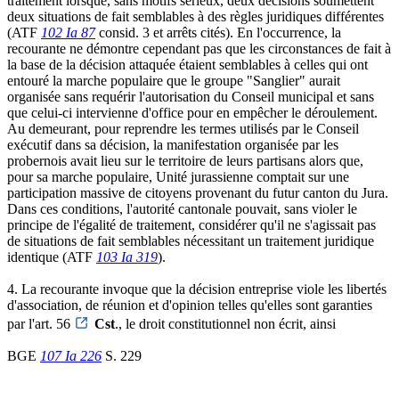
traitement lorsque, sans motifs sérieux, deux décisions soumettent
deux situations de fait semblables à des règles juridiques différentes
(ATF
102 Ia 87
consid. 3 et arrêts cités). En l'occurrence, la
recourante ne démontre cependant pas que les circonstances de fait à
la base de la décision attaquée étaient semblables à celles qui ont
entouré la marche populaire que le groupe "Sanglier" aurait
organisée sans requérir l'autorisation du Conseil municipal et sans
que celui-ci intervienne d'office pour en empêcher le déroulement.
Au demeurant, pour reprendre les termes utilisés par le Conseil
exécutif dans sa décision, la manifestation organisée par les
probernois avait lieu sur le territoire de leurs partisans alors que,
pour sa marche populaire, Unité jurassienne comptait sur une
participation massive de citoyens provenant du futur canton du Jura.
Dans ces conditions, l'autorité cantonale pouvait, sans violer le
principe de l'égalité de traitement, considérer qu'il ne s'agissait pas
de situations de fait semblables nécessitant un traitement juridique
identique (ATF
103 Ia 319
).
4. La recourante invoque que la décision entreprise viole les libertés
d'association, de réunion et d'opinion telles qu'elles sont garanties
par l'art. 56
Cst
., le droit constitutionnel non écrit, ainsi
BGE
107 Ia 226
S. 229