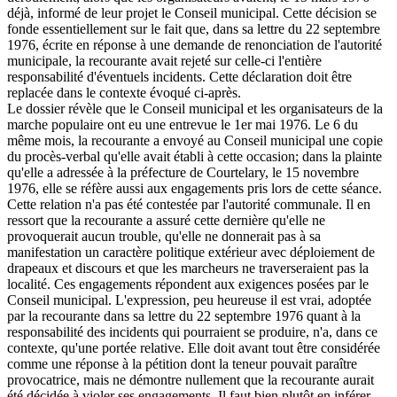
déjà, informé de leur projet le Conseil municipal. Cette décision se
fonde essentiellement sur le fait que, dans sa lettre du 22 septembre
1976, écrite en réponse à une demande de renonciation de l'autorité
municipale, la recourante avait rejeté sur celle-ci l'entière
responsabilité d'éventuels incidents. Cette déclaration doit être
replacée dans le contexte évoqué ci-après.
Le dossier révèle que le Conseil municipal et les organisateurs de la
marche populaire ont eu une entrevue le 1er mai 1976. Le 6 du
même mois, la recourante a envoyé au Conseil municipal une copie
du procès-verbal qu'elle avait établi à cette occasion; dans la plainte
qu'elle a adressée à la préfecture de Courtelary, le 15 novembre
1976, elle se réfère aussi aux engagements pris lors de cette séance.
Cette relation n'a pas été contestée par l'autorité communale. Il en
ressort que la recourante a assuré cette dernière qu'elle ne
provoquerait aucun trouble, qu'elle ne donnerait pas à sa
manifestation un caractère politique extérieur avec déploiement de
drapeaux et discours et que les marcheurs ne traverseraient pas la
localité. Ces engagements répondent aux exigences posées par le
Conseil municipal. L'expression, peu heureuse il est vrai, adoptée
par la recourante dans sa lettre du 22 septembre 1976 quant à la
responsabilité des incidents qui pourraient se produire, n'a, dans ce
contexte, qu'une portée relative. Elle doit avant tout être considérée
comme une réponse à la pétition dont la teneur pouvait paraître
provocatrice, mais ne démontre nullement que la recourante aurait
été décidée à violer ses engagements. Il faut bien plutôt en inférer