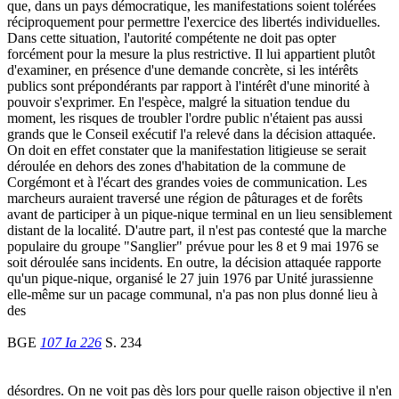
que, dans un pays démocratique, les manifestations soient tolérées
réciproquement pour permettre l'exercice des libertés individuelles.
Dans cette situation, l'autorité compétente ne doit pas opter
forcément pour la mesure la plus restrictive. Il lui appartient plutôt
d'examiner, en présence d'une demande concrète, si les intérêts
publics sont prépondérants par rapport à l'intérêt d'une minorité à
pouvoir s'exprimer. En l'espèce, malgré la situation tendue du
moment, les risques de troubler l'ordre public n'étaient pas aussi
grands que le Conseil exécutif l'a relevé dans la décision attaquée.
On doit en effet constater que la manifestation litigieuse se serait
déroulée en dehors des zones d'habitation de la commune de
Corgémont et à l'écart des grandes voies de communication. Les
marcheurs auraient traversé une région de pâturages et de forêts
avant de participer à un pique-nique terminal en un lieu sensiblement
distant de la localité. D'autre part, il n'est pas contesté que la marche
populaire du groupe "Sanglier" prévue pour les 8 et 9 mai 1976 se
soit déroulée sans incidents. En outre, la décision attaquée rapporte
qu'un pique-nique, organisé le 27 juin 1976 par Unité jurassienne
elle-même sur un pacage communal, n'a pas non plus donné lieu à
des
BGE
107 Ia 226
S. 234
désordres. On ne voit pas dès lors pour quelle raison objective il n'en