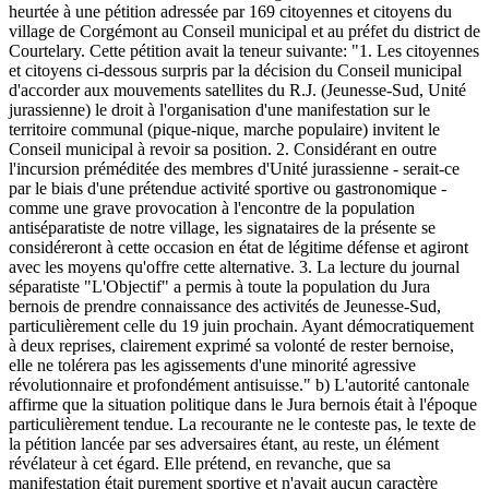
heurtée à une pétition adressée par 169 citoyennes et citoyens du
village de Corgémont au Conseil municipal et au préfet du district de
Courtelary. Cette pétition avait la teneur suivante: "1. Les citoyennes
et citoyens ci-dessous surpris par la décision du Conseil municipal
d'accorder aux mouvements satellites du R.J. (Jeunesse-Sud, Unité
jurassienne) le droit à l'organisation d'une manifestation sur le
territoire communal (pique-nique, marche populaire) invitent le
Conseil municipal à revoir sa position. 2. Considérant en outre
l'incursion préméditée des membres d'Unité jurassienne - serait-ce
par le biais d'une prétendue activité sportive ou gastronomique -
comme une grave provocation à l'encontre de la population
antiséparatiste de notre village, les signataires de la présente se
considéreront à cette occasion en état de légitime défense et agiront
avec les moyens qu'offre cette alternative. 3. La lecture du journal
séparatiste "L'Objectif" a permis à toute la population du Jura
bernois de prendre connaissance des activités de Jeunesse-Sud,
particulièrement celle du 19 juin prochain. Ayant démocratiquement
à deux reprises, clairement exprimé sa volonté de rester bernoise,
elle ne tolérera pas les agissements d'une minorité agressive
révolutionnaire et profondément antisuisse." b) L'autorité cantonale
affirme que la situation politique dans le Jura bernois était à l'époque
particulièrement tendue. La recourante ne le conteste pas, le texte de
la pétition lancée par ses adversaires étant, au reste, un élément
révélateur à cet égard. Elle prétend, en revanche, que sa
manifestation était purement sportive et n'avait aucun caractère