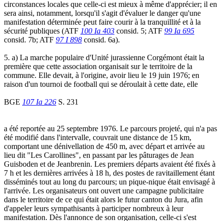
circonstances locales que celle-ci est mieux à même d'apprécier; il en
sera ainsi, notamment, lorsqu'il s'agit d'évaluer le danger qu'une
manifestation déterminée peut faire courir à la tranquillité et à la
sécurité publiques (ATF
100 Ia 403
consid. 5; ATF
99 Ia 695
consid. 7b; ATF
97 I 898
consid. 6a).
5. a) La marche populaire d'Unité jurassienne Corgémont était la
première que cette association organisait sur le territoire de la
commune. Elle devait, à l'origine, avoir lieu le 19 juin 1976; en
raison d'un tournoi de football qui se déroulait à cette date, elle
BGE
107 Ia 226
S. 231
a été reportée au 25 septembre 1976. Le parcours projeté, qui n'a pas
été modifié dans l'intervalle, couvrait une distance de 15 km,
comportant une dénivellation de 450 m, avec départ et arrivée au
lieu dit "Les Carollines", en passant par les pâturages de Jean
Guisboden et de Jeanbrenin. Les premiers départs avaient été fixés à
7 h et les dernières arrivées à 18 h, des postes de ravitaillement étant
disséminés tout au long du parcours; un pique-nique était envisagé à
l'arrivée. Les organisateurs ont ouvert une campagne publicitaire
dans le territoire de ce qui était alors le futur canton du Jura, afin
d'appeler leurs sympathisants à participer nombreux à leur
manifestation. Dès l'annonce de son organisation, celle-ci s'est