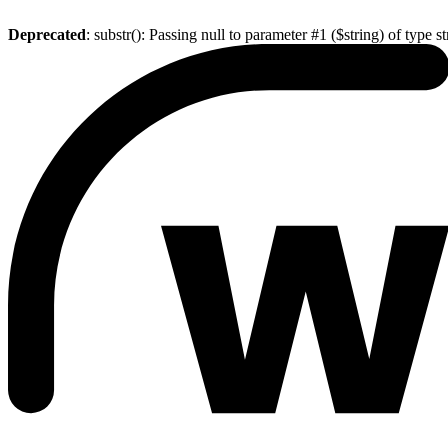
Deprecated
: substr(): Passing null to parameter #1 ($string) of type s