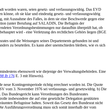
ndt worden waren, seien gesetz- und verfassungswidrig. Das EVD
 könne, ob sie klar und eindeutig gesetz- und verfassungswidrig
ng, mit Ausnahme des Falles, in dem sie eine Beschwerde gegen eine
nition (unter Berufung auf SALADIN, Die Befugnis der
wendeten Verordnungsbestimmungen nur daraufhin überprüft hat, ob
 behauptet wird - eine Verletzung des rechtlichen Gehörs liegen (BGE
srates und die Weisungen seines Departements gebunden ist und
nders zu beurteilen. Es kann aber unentschieden bleiben, wie es sich
it mindestens ebensoweit wie diejenige der Verwaltungsbehörden. Eine
98 Ib 176
E. 3 mit Hinweis).
de neue Kontingentsperiode richtig errechnet worden ist. Die Quote
SV vom 3. November 1976 sei verfassungs- und gesetzwidrig. b) Die
. Das Bundesgericht kann Verordnungen des Bundesrates
rolle insbesondere die auf eine gesetzliche Delegation gestützten
räumten Befugnisse halten. Soweit das Gesetz den Bundesrat nicht
 Die Ausführungsverordnung muss sich somit innerhalb der vom