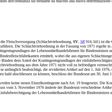
veduto dell'ordinanza sul bestiame da macello alla nuova determinazione d
 die Fleischversorgung (Schlachtviehordnung,
SV
,
SR
916.341) ist die
uführen. Die Schlachtviehordnung in der Fassung von 1971 regelte in 
tingentsgrundlagen der Lebensmittelhandelsfirmen für Bindenstotzen 
Bindenfleischfabrikanten ermittelt, wobei die aus eigenen Schlachtun
ne Binden dem Anteil der Kontingentsgrundlagen der einfuhrberechtig
lachtviehordnung aus dem Jahre 1971 nicht voll zu befriedigen vermoch
r anfänglich beabsichtigt, die revidierten Artikel auf den 1. Juli 1976
iten bald abschliessen zu können, beschloss der Bundesrat am 30. Juni
erden keine neuen Einzelkontingente nach Art. 19 festgesetzt. Die Kon
uss vom 3. November 1976 änderte der Bundesrat verschiedene Artikel 
infuhrberechtigung der Lebensmittelhandelsfirmen für Bindenstotzen 