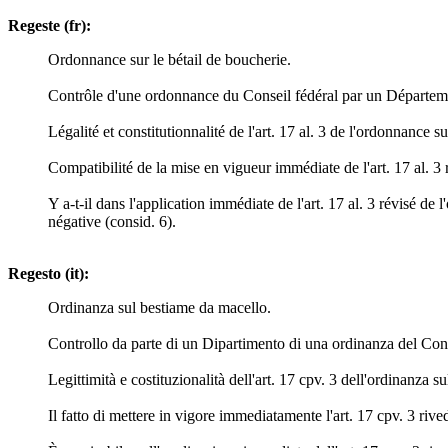
Regeste (fr):
Ordonnance sur le bétail de boucherie.
Contrôle d'une ordonnance du Conseil fédéral par un Départeme
Légalité et constitutionnalité de l'art. 17 al. 3 de l'ordonnance s
Compatibilité de la mise en vigueur immédiate de l'art. 17 al. 3 r
Y a-t-il dans l'application immédiate de l'art. 17 al. 3 révisé de
négative (consid. 6).
Regesto (it):
Ordinanza sul bestiame da macello.
Controllo da parte di un Dipartimento di una ordinanza del Cons
Legittimità e costituzionalità dell'art. 17 cpv. 3 dell'ordinanza s
Il fatto di mettere in vigore immediatamente l'art. 17 cpv. 3 rive