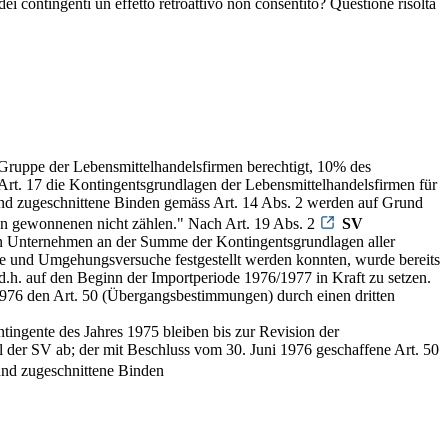
ei contingenti un effetto retroattivo non consentito? Questione risolta
 Gruppe der Lebensmittelhandelsfirmen berechtigt, 10% des
Art. 17 die Kontingentsgrundlagen der Lebensmittelhandelsfirmen für
und zugeschnittene Binden gemäss Art. 14 Abs. 2 werden auf Grund
gen gewonnenen nicht zählen." Nach Art. 19 Abs. 2
SV
ten Unternehmen an der Summe der Kontingentsgrundlagen aller
te und Umgehungsversuche festgestellt werden konnten, wurde bereits
, d.h. auf den Beginn der Importperiode 1976/1977 in Kraft zu setzen.
 1976 den Art. 50 (Übergangsbestimmungen) durch einen dritten
tingente des Jahres 1975 bleiben bis zur Revision der
der SV ab; der mit Beschluss vom 30. Juni 1976 geschaffene Art. 50
und zugeschnittene Binden