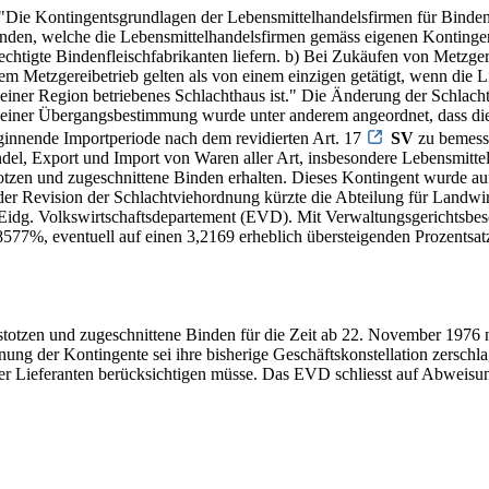
 "Die Kontingentsgrundlagen der Lebensmittelhandelsfirmen für Binde
 Binden, welche die Lebensmittelhandelsfirmen gemäss eigenen Konting
erechtigte Bindenfleischfabrikanten liefern. b) Bei Zukäufen von Metz
em Metzgereibetrieb gelten als von einem einzigen getätigt, wenn die L
ger einer Region betriebenes Schlachthaus ist." Die Änderung der Schl
 einer Übergangsbestimmung wurde unter anderem angeordnet, dass die
ginnende Importperiode nach dem revidierten Art. 17
SV
zu bemesse
ndel, Export und Import von Waren aller Art, insbesondere Lebensmitt
zen und zugeschnittene Binden erhalten. Dieses Kontingent wurde auf 
der Revision der Schlachtviehordnung kürzte die Abteilung für Landw
idg. Volkswirtschaftsdepartement (EVD). Mit Verwaltungsgerichtsbes
577%, eventuell auf einen 3,2169 erheblich übersteigenden Prozentsatz
otzen und zugeschnittene Binden für die Zeit ab 22. November 1976 n
ng der Kontingente sei ihre bisherige Geschäftskonstellation zerschlag
ier Lieferanten berücksichtigen müsse. Das EVD schliesst auf Abweis