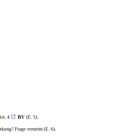
Art. 4
BV
(E. 5).
kung? Frage verneint (E. 6).