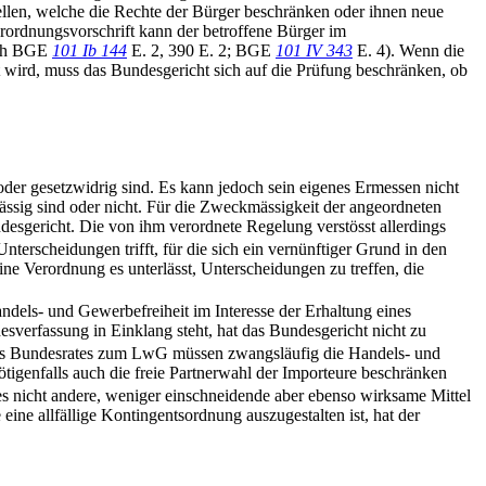
ellen, welche die Rechte der Bürger beschränken oder ihnen neue
erordnungsvorschrift kann der betroffene Bürger im
uch BGE
101 Ib 144
E. 2, 390 E. 2; BGE
101 IV 343
E. 4). Wenn die
 wird, muss das Bundesgericht sich auf die Prüfung beschränken, ob
er gesetzwidrig sind. Es kann jedoch sein eigenes Ermessen nicht
ässig sind oder nicht. Für die Zweckmässigkeit der angeordneten
desgericht. Die von ihm verordnete Regelung verstösst allerdings
Unterscheidungen trifft, für die sich ein vernünftiger Grund in den
eine Verordnung es unterlässt, Unterscheidungen zu treffen, die
ndels- und Gewerbefreiheit im Interesse der Erhaltung eines
verfassung in Einklang steht, hat das Bundesgericht nicht zu
des Bundesrates zum LwG müssen zwangsläufig die Handels- und
tigenfalls auch die freie Partnerwahl der Importeure beschränken
 es nicht andere, weniger einschneidende aber ebenso wirksame Mittel
eine allfällige Kontingentsordnung auszugestalten ist, hat der