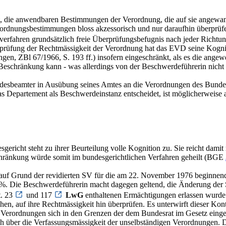
t, die anwendbaren Bestimmungen der Verordnung, die auf sie angewa
ordnungsbestimmungen bloss akzessorisch und nur daraufhin überprüfen
verfahren grundsätzlich freie Überprüfungsbefugnis nach jeder Richtu
berprüfung der Rechtmässigkeit der Verordnung hat das EVD seine Kog
n, ZBl 67/1966, S. 193 ff.) insofern eingeschränkt, als es die ange
er Beschränkung kann - was allerdings von der Beschwerdeführerin nicht
ndesbeamter in Ausübung seines Amtes an die Verordnungen des Bunde
as Departement als Beschwerdeinstanz entscheidet, ist möglicherweise a
sgericht steht zu ihrer Beurteilung volle Kognition zu. Sie reicht dam
schränkung würde somit im bundesgerichtlichen Verfahren geheilt (BGE
in auf Grund der revidierten SV für die am 22. November 1976 beginnen
%. Die Beschwerdeführerin macht dagegen geltend, die Änderung der 
t. 23
und 117
LwG
enthaltenen Ermächtigungen erlassen wurde
en, auf ihre Rechtmässigkeit hin überprüfen. Es unterwirft dieser Kont
e Verordnungen sich in den Grenzen der dem Bundesrat im Gesetz einge
ch über die Verfassungsmässigkeit der unselbständigen Verordnungen.