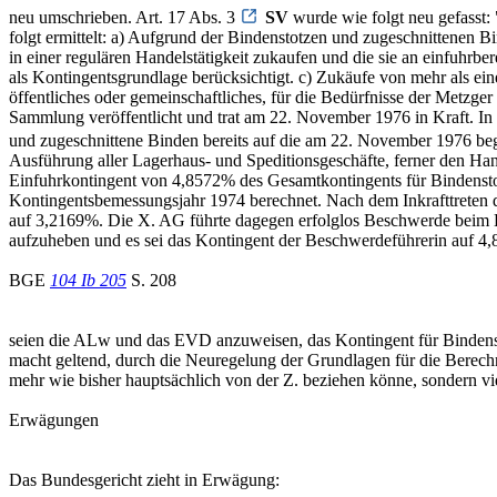
neu umschrieben. Art. 17 Abs. 3
SV
wurde wie folgt neu gefasst:
folgt ermittelt: a) Aufgrund der Bindenstotzen und zugeschnittenen
in einer regulären Handelstätigkeit zukaufen und die sie an einfuhrb
als Kontingentsgrundlage berücksichtigt. c) Zukäufe von mehr als ein
öffentliches oder gemeinschaftliches, für die Bedürfnisse der Metz
Sammlung veröffentlicht und trat am 22. November 1976 in Kraft. In
und zugeschnittene Binden bereits auf die am 22. November 1976 be
Ausführung aller Lagerhaus- und Speditionsgeschäfte, ferner den Ha
Einfuhrkontingent von 4,8572% des Gesamtkontingents für Bindenstot
Kontingentsbemessungsjahr 1974 berechnet. Nach dem Inkrafttreten 
auf 3,2169%. Die X. AG führte dagegen erfolglos Beschwerde beim E
aufzuheben und es sei das Kontingent der Beschwerdeführerin auf 4,8
BGE
104 Ib 205
S. 208
seien die ALw und das EVD anzuweisen, das Kontingent für Bindenst
macht geltend, durch die Neuregelung der Grundlagen für die Berechnu
mehr wie bisher hauptsächlich von der Z. beziehen könne, sondern v
Erwägungen
Das Bundesgericht zieht in Erwägung: