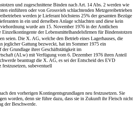
nstotzen und zugeschnittene Binden nach Art. 14 Abs. 2 werden wie
enten einführen oder von Grossvieh schlachtenden Metzgereibetrieben
gereibetrieben werden je Lieferant höchstens 25% der gesamten Bezüge
ieferanten in ein und derselben Anlage schlachten und diese kein
achtviehordnung wurde am 15. November 1976 in der Amtlichen
 Einzelkontingente der Lebensmittelhandelsfirmen für Bindenstotzen
n seien. Die X. AG, welche den Betrieb eines Lagerhauses, die
eln jeglicher Gattung bezweckt, hat im Sommer 1975 ein
der Grundlage ihrer Geschäftstätigkeit im
irtschaft (ALw) mit Verfügung vom 6. Dezember 1976 ihren Anteil
chwerde beantragt die X. AG, es sei der Entscheid des EVD
 festzusetzen, subeventuell
ach den vorherigen Kontingentsgrundlagen neu festzusetzen. Sie
en worden, denn sie führe dazu, dass sie in Zukunft ihr Fleisch nicht
ung der Beschwerde.