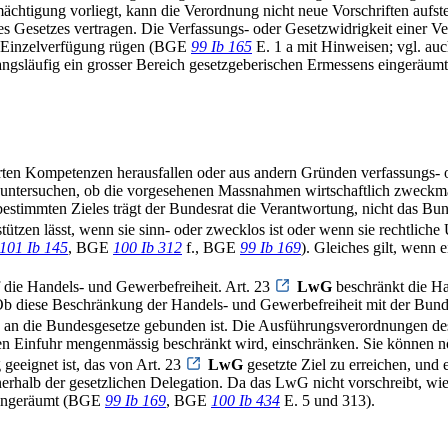
chtigung vorliegt, kann die Verordnung nicht neue Vorschriften aufst
es Gesetzes vertragen. Die Verfassungs- oder Gesetzwidrigkeit einer V
ten Einzelverfügung rügen (BGE
99 Ib 165
E. 1 a mit Hinweisen; vgl. a
ngsläufig ein grosser Bereich gesetzgeberischen Ermessens eingeräumt
ten Kompetenzen herausfallen oder aus andern Gründen verfassungs- od
zu untersuchen, ob die vorgesehenen Massnahmen wirtschaftlich zweckm
estimmten Zieles trägt der Bundesrat die Verantwortung, nicht das Bun
stützen lässt, wenn sie sinn- oder zwecklos ist oder wenn sie rechtliche 
101 Ib 145
, BGE
100 Ib 312
f., BGE
99 Ib 169
). Gleiches gilt, wenn 
 die Handels- und Gewerbefreiheit. Art. 23
LwG
beschränkt die Ha
Ob diese Beschränkung der Handels- und Gewerbefreiheit mit der Bundes
g an die Bundesgesetze gebunden ist. Die Ausführungsverordnungen 
ren Einfuhr mengenmässig beschränkt wird, einschränken. Sie können nö
geeignet ist, das von Art. 23
LwG
gesetzte Ziel zu erreichen, und
nnerhalb der gesetzlichen Delegation. Da das LwG nicht vorschreibt, wie 
 eingeräumt (BGE
99 Ib 169
, BGE
100 Ib 434
E. 5 und 313).