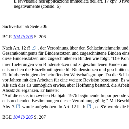
È ravvisabile nell'applicazione immediata dell'art. 17 cpv. 3 ri
negativamente (consid. 6).
Sachverhalt ab Seite 206
BGE
104 Ib 205
S. 206
Nach Art. 12 ff
. der Verordnung über den Schlachtviehmarkt und
Gesamtkontingents für Bindenstotzen und zugeschnittene Binden einz
diese Bindenstotzen und zugeschnittenen Binden wie folgt: "Die Kon
ihrer Lieferungen von Bindenstotzen und zugeschnittenen Binden an 
entsprechen die Einzelkontingente für Bindenstotzen und geschnitte
Einfuhrberechtigten der betreffenden Wirtschaftsgruppe. Da die Sch
vor Jahren mit den Arbeiten für eine weitere Revision begonnen. Es wa
Als sich dies als unmöglich erwies, aber Hoffnung bestand, die Arbe
Absatz zu ergänzen. Er lautete:
"Auf die erste, im zweiten Halbjahr 1976 beginnende Importperiode w
entsprechenden Bestimmungen dieser Verordnung gültig." Mit Beschl
Abs. 3
wurde aufgehoben. In Art. 12 lit. b
, cc
SV
wurde die E
BGE
104 Ib 205
S. 207