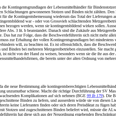
die Kontingentsgrundlagen der Lebensmittelhändler für Bindenstotzen
nen Schlachtungen gewonnenen Stotzen und Binden nicht zählten. Den L
t für die Kontingentsbemessung wiederum das Total der Lieferungen a
tingentsbildend war - oder von Grossvieh schlachtenden Metzgereibe
n bezogen werden, wenn sie kontingentsbildend wirken sollen. Ausserd
ere Abs. 3 lit. b beanstandet. Danach sind die Zukäufe aus Metzgereib
Das hat zur Folge, dass die Beschwerdeführerin sich nicht mehr allein
uss zur Erhaltung der vollen Kontingentsgrundlagen bei mindestens vi
hindern will, zu beachten ist. Es ist offensichtlich, dass die Beschwer
 und Binden bei mehreren Metzgereibetrieben einzustellen. Sie macht g
itt, ist nicht von der Hand zu weisen, besonders wenn sie die ihr au
ensmittelhandelsfirmen, die bereits unter der alten Ordnung von mehrer
 da die neue Bestimmung alle kontingentsberechtigten Lebensmittelhändl
ssung unzumutbar schiene. Macht die richtige Durchführung der SV Mas
 erwachsenden Komplikationen auf sich nehmen (BGE
99 Ib 179
). Die B
zugeschnittene Binden zu liefern, und ausserdem würde sie von diesen 
erin keine Lieferanten finden oder sich deren Preisdiktat zu fügen habe
 mit Stotzen und zugeschnittenen Binden beliefert wird, müsste die A
deführerin hat diese sich aus der Neuordnung ergebenden Beschränkun