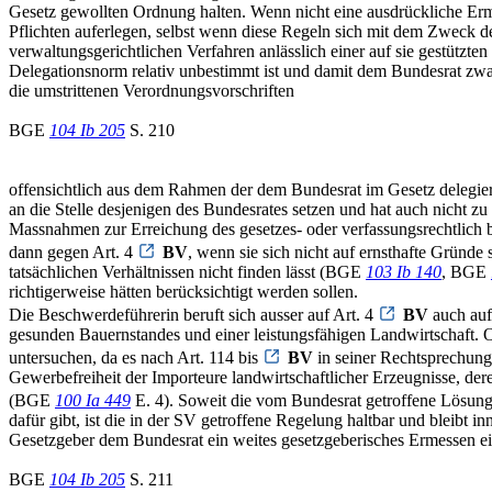
Gesetz gewollten Ordnung halten. Wenn nicht eine ausdrückliche Ermä
Pflichten auferlegen, selbst wenn diese Regeln sich mit dem Zweck d
verwaltungsgerichtlichen Verfahren anlässlich einer auf sie gestütz
Delegationsnorm relativ unbestimmt ist und damit dem Bundesrat zwa
die umstrittenen Verordnungsvorschriften
BGE
104 Ib 205
S. 210
offensichtlich aus dem Rahmen der dem Bundesrat im Gesetz delegier
an die Stelle desjenigen des Bundesrates setzen und hat auch nicht 
Massnahmen zur Erreichung des gesetzes- oder verfassungsrechtlich b
dann gegen Art. 4
BV
, wenn sie sich nicht auf ernsthafte Gründe 
tatsächlichen Verhältnissen nicht finden lässt (BGE
103 Ib 140
, BGE
richtigerweise hätten berücksichtigt werden sollen.
Die Beschwerdeführerin beruft sich ausser auf Art. 4
BV
auch auf
gesunden Bauernstandes und einer leistungsfähigen Landwirtschaft. 
untersuchen, da es nach Art. 114 bis
BV
in seiner Rechtsprechun
Gewerbefreiheit der Importeure landwirtschaftlicher Erzeugnisse, de
(BGE
100 Ia 449
E. 4). Soweit die vom Bundesrat getroffene Lösung 
dafür gibt, ist die in der SV getroffene Regelung haltbar und bleibt i
Gesetzgeber dem Bundesrat ein weites gesetzgeberisches Ermessen
BGE
104 Ib 205
S. 211