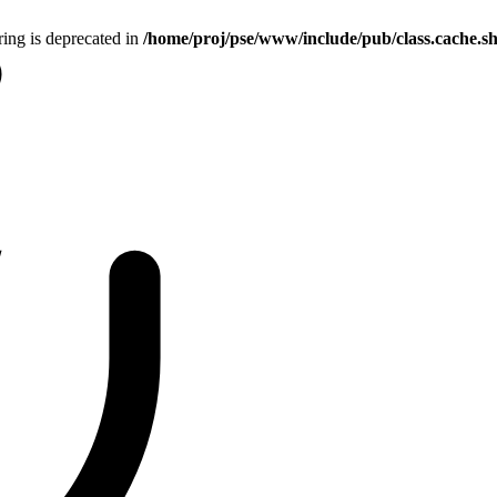
tring is deprecated in
/home/proj/pse/www/include/pub/class.cache.s