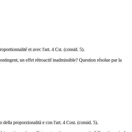
portionnalité et avec l'art. 4 Cst. (consid. 5).
contingent, un effet rétroactif inadmissible? Question résolue par la
 della proporzionalità e con l'art. 4 Cost. (consid. 5).