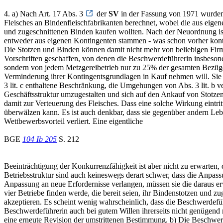
4. a) Nach Art. 17 Abs. 3
der
SV
in der Fassung von 1971 wurden 
Fleisches an Bindenfleischfabrikanten berechnet, wobei die aus eige
und zugeschnittenen Binden kaufen wollten. Nach der Neuordnung is
entweder aus eigenen Kontingenten stammen - was schon vorher kon
Die Stotzen und Binden können damit nicht mehr von beliebigen Firme
Vorschriften geschaffen, von denen die Beschwerdeführerin insbesond
sondern von jedem Metzgereibetrieb nur zu 25% der gesamten Bezüge. 
Verminderung ihrer Kontingentsgrundlagen in Kauf nehmen will. Sie m
3 lit. c enthaltene Beschränkung, die Umgehungen von Abs. 3 lit. b ver
Geschäftsstruktur umzugestalten und sich auf den Ankauf von Stotzen
damit zur Verteuerung des Fleisches. Dass eine solche Wirkung eintr
überwälzen kann. Es ist auch denkbar, dass sie gegenüber andern Leb
Wettbewerbsvorteil verliert. Eine eigentliche
BGE
104 Ib 205
S. 212
Beeinträchtigung der Konkurrenzfähigkeit ist aber nicht zu erwarten,
Betriebsstruktur sind auch keineswegs derart schwer, dass die Anpa
Anpassung an neue Erfordernisse verlangen, müssen sie die daraus
vier Betriebe finden werde, die bereit seien, ihr Bindenstotzen und 
akzeptieren. Es scheint wenig wahrscheinlich, dass die Beschwerdeführ
Beschwerdeführerin auch bei gutem Willen ihrerseits nicht genügend
eine erneute Revision der umstrittenen Bestimmung. b) Die Beschwer