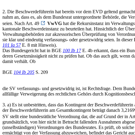
2. Die Beschwerdeführerin hat bereits vor dem EVD geltend gemach
nahm an, dass es, als dem Bundesrat untergeordnete Behörde, die Ver
seien. Nach Art. 49
VwVG
hat die Rekursinstanz im Verwaltungs
kantonale Beschwerdeinstanz zu beurteilen hat. Hinsichtlich der Ü
Verwaltungsbehörden zur akzessorischen Überprüfung von Verordnunge
sie klar und eindeutig verfassungs- oder gesetzwidrig seien. In dies
101 Ia 57
E. 8 mit Hinweis).
Das Bundesgericht hat in BGE
100 Ib 17
E. 4b erkannt, dass ein Bu
deren Gesetzmässigkeit nicht zu prüfen hat. Ob das auch gilt, wenn d
damit verhält. Ob
BGE
104 Ib 205
S. 209
die SV verfassungs- und gesetzwidrig ist, ist Rechtsfrage. Dem Bunde
allfällige Verweigerung des rechtlichen Gehörs durch Kognitionsbe
3. a) Es ist unbestritten, dass das Kontingent der Beschwerdeführer
der Beschwerdeführerin am Gesamtkontingent beträgt danach 3,2169
SV stellt eine bundesrätliche Verordnung dar, die auf Grund der in Ar
grundsätzlich, von hier nicht in Betracht fallenden Ausnahmen abgeseh
(unselbständigen) Verordnungen des Bundesrates. Es prüft, ob solch
ermächtigt von der Verfassung abzuweichen, befindet das Gericht au