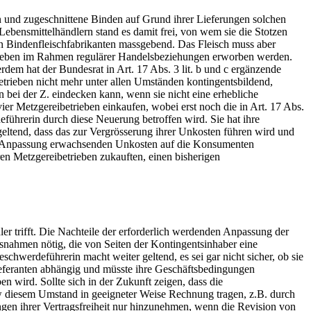
 und zugeschnittene Binden auf Grund ihrer Lieferungen solchen
ebensmittelhändlern stand es damit frei, von wem sie die Stotzen
n Bindenfleischfabrikanten massgebend. Das Fleisch muss aber
trieben im Rahmen regulärer Handelsbeziehungen erworben werden.
em hat der Bundesrat in Art. 17 Abs. 3 lit. b und c ergänzende
etrieben nicht mehr unter allen Umständen kontingentsbildend,
 bei der Z. eindecken kann, wenn sie nicht eine erhebliche
er Metzgereibetrieben einkaufen, wobei erst noch die in Art. 17 Abs.
deführerin durch diese Neuerung betroffen wird. Sie hat ihre
eltend, dass das zur Vergrösserung ihrer Unkosten führen wird und
s der Anpassung erwachsenden Unkosten auf die Konsumenten
en Metzgereibetrieben zukauften, einen bisherigen
er trifft. Die Nachteile der erforderlich werdenden Anpassung der
snahmen nötig, die von Seiten der Kontingentsinhaber eine
eschwerdeführerin macht weiter geltend, es sei gar nicht sicher, ob sie
Lieferanten abhängig und müsste ihre Geschäftsbedingungen
n wird. Sollte sich in der Zukunft zeigen, dass die
Lw diesem Umstand in geeigneter Weise Rechnung tragen, z.B. durch
gen ihrer Vertragsfreiheit nur hinzunehmen, wenn die Revision von