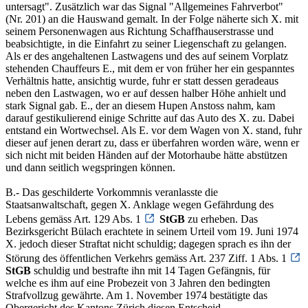
untersagt". Zusätzlich war das Signal "Allgemeines Fahrverbot"
(Nr. 201) an die Hauswand gemalt. In der Folge näherte sich X. mit
seinem Personenwagen aus Richtung Schaffhauserstrasse und
beabsichtigte, in die Einfahrt zu seiner Liegenschaft zu gelangen.
Als er des angehaltenen Lastwagens und des auf seinem Vorplatz
stehenden Chauffeurs E., mit dem er von früher her ein gespanntes
Verhältnis hatte, ansichtig wurde, fuhr er statt dessen geradeaus
neben den Lastwagen, wo er auf dessen halber Höhe anhielt und
stark Signal gab. E., der an diesem Hupen Anstoss nahm, kam
darauf gestikulierend einige Schritte auf das Auto des X. zu. Dabei
entstand ein Wortwechsel. Als E. vor dem Wagen von X. stand, fuhr
dieser auf jenen derart zu, dass er überfahren worden wäre, wenn er
sich nicht mit beiden Händen auf der Motorhaube hätte abstützen
und dann seitlich wegspringen können.
B.- Das geschilderte Vorkommnis veranlasste die
Staatsanwaltschaft, gegen X. Anklage wegen Gefährdung des
Lebens gemäss Art. 129 Abs. 1
StGB
zu erheben. Das
Bezirksgericht Bülach erachtete in seinem Urteil vom 19. Juni 1974
X. jedoch dieser Straftat nicht schuldig; dagegen sprach es ihn der
Störung des öffentlichen Verkehrs gemäss Art. 237 Ziff. 1 Abs. 1
StGB
schuldig und bestrafte ihn mit 14 Tagen Gefängnis, für
welche es ihm auf eine Probezeit von 3 Jahren den bedingten
Strafvollzug gewährte. Am 1. November 1974 bestätigte das
Obergericht des Kantons Zürich diesen Entscheid.