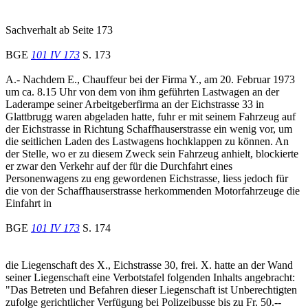
Sachverhalt ab Seite 173
BGE
101 IV 173
S. 173
A.- Nachdem E., Chauffeur bei der Firma Y., am 20. Februar 1973
um ca. 8.15 Uhr von dem von ihm geführten Lastwagen an der
Laderampe seiner Arbeitgeberfirma an der Eichstrasse 33 in
Glattbrugg waren abgeladen hatte, fuhr er mit seinem Fahrzeug auf
der Eichstrasse in Richtung Schaffhauserstrasse ein wenig vor, um
die seitlichen Laden des Lastwagens hochklappen zu können. An
der Stelle, wo er zu diesem Zweck sein Fahrzeug anhielt, blockierte
er zwar den Verkehr auf der für die Durchfahrt eines
Personenwagens zu eng gewordenen Eichstrasse, liess jedoch für
die von der Schaffhauserstrasse herkommenden Motorfahrzeuge die
Einfahrt in
BGE
101 IV 173
S. 174
die Liegenschaft des X., Eichstrasse 30, frei. X. hatte an der Wand
seiner Liegenschaft eine Verbotstafel folgenden Inhalts angebracht:
"Das Betreten und Befahren dieser Liegenschaft ist Unberechtigten
zufolge gerichtlicher Verfügung bei Polizeibusse bis zu Fr. 50.--