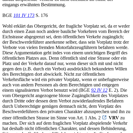
eingangs erwähnten Bestimmung.
BGE
101 IV 173
S. 176
Wohl erklärt das Obergericht, der fragliche Vorplatz sei, da er weder
durch einen Zaun noch andere bauliche Vorkehren vom Bereich der
Eichstrasse abgegrenzt sei, dem öffentlichen Verkehr zugänglich;
der Beschwerdeführer anerkenne selber, dass sein Vorplatz trotz der
Verbote von vielen fremden Motorfahrzeugführern befahren werde.
Diese Argumentation geht indes von einem unrichtigen Begriff des
öffentlichen Platzes aus. Denn öffentlich sind eine Strasse oder ein
Platz und der Verkehr darauf nur, wenn dieser sich mit und nicht
gegen den (z.B. durch ein Verbot) ausdrücklich bekundeten Willen
des Berechtigten dort abwickelt. Nicht zur öffentlichen
Verkehrsfläche wird ein privater Vorplatz, wenn er unbefugterweise
auch von andern Personen als dem Berechtigten und entgegen
einem signalisierten Verbot benutzt wird (BGE
92 IV 12
E. 2). Die
vom Obergericht angezogene blosse Zugänglichkeit des Vorplatzes
durch Dritte oder dessen dem Verbot zuwiderlaufendes Befahren
durch Unberechtigte genügen demnach nicht, dem Vorplatz des
Beschwerdeführers den privaten Charakter abzusprechen und ihn zu
einer öffentlichen Strasse im Sinne von Art. 1 Abs. 2
VRV
zu
machen. Der sich auf dem fraglichen Vorplatz abspielende Verkehr
hat deshalb nicht öffentlichen Charakter, und dessen Behinderung,