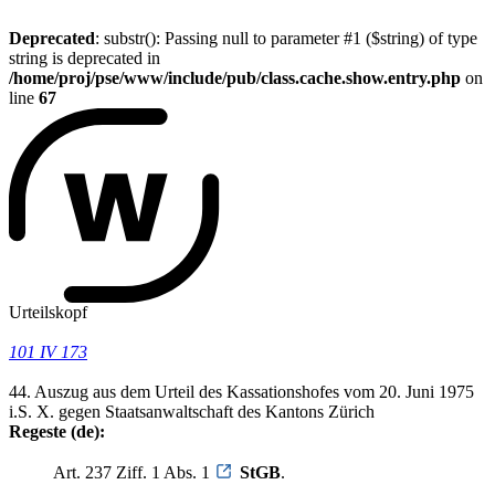
Deprecated
: substr(): Passing null to parameter #1 ($string) of type
string is deprecated in
/home/proj/pse/www/include/pub/class.cache.show.entry.php
on
line
67
Urteilskopf
101 IV 173
44. Auszug aus dem Urteil des Kassationshofes vom 20. Juni 1975
i.S. X. gegen Staatsanwaltschaft des Kantons Zürich
Regeste (de):
Art. 237 Ziff. 1 Abs. 1
StGB
.