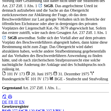
Störung oder Gefährdung fällt daher nicht unter die Strafnorm des
Art. 237 Ziff. 1 Abs. 1
StGB
. Das angefochtene Urteil ist
demnach aufzuheben und die Sache an das Obergericht
zurückzuweisen zur Abklärung der Frage, ob das dem
Beschwerdeführer zur Last gelegte Verhalten sich im Bereiche der
öffentlichen Eichstrasse oder aber in demjenigen des privaten
Vorplatzes der Liegenschaft Kat.-Nr. 3679 abgewickelt hat. Sofern
das erstere zutrifft, wäre nach dem Gesagten Art. 237 Ziff. 1 Abs. 1
StGB
anwendbar. Sollte sich der Vorfall aber auf dem privaten
Vorplatz des Beschwerdeführers abgespielt haben, dann käme diese
Bestimmung nicht zum Zuge. Das Obergericht wird dabei
abzuklären haben, welche andere Strafbestimmung gegebenenfalls
auf das Verhalten des Beschwerdeführers Anwendung zu finden
hätte, und ob nach zürcherischem Strafprozessrecht eine solche
nachträgliche Änderung der Anklage und des Schuldspruchs noch
zulässig ist.
101 IV 173
20. Juni 1975
31. Dezember 1975
Bundesgericht
101 IV 173
BGE - Strafrecht und Strafvollzug
Gegenstand
Art. 237 Ziff. 1 Abs. 1...
DE
FR
IT
EN
Gesetzesregister
BStP
277
StGB
129
StGB
237
VRV
1