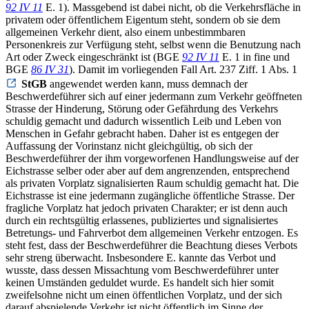
92 IV 11
E. 1). Massgebend ist dabei nicht, ob die Verkehrsfläche in
privatem oder öffentlichem Eigentum steht, sondern ob sie dem
allgemeinen Verkehr dient, also einem unbestimmbaren
Personenkreis zur Verfügung steht, selbst wenn die Benutzung nach
Art oder Zweck eingeschränkt ist (BGE
92 IV 11
E. 1 in fine und
BGE
86 IV 31
). Damit im vorliegenden Fall Art. 237 Ziff. 1 Abs. 1
StGB
angewendet werden kann, muss demnach der
Beschwerdeführer sich auf einer jedermann zum Verkehr geöffneten
Strasse der Hinderung, Störung oder Gefährdung des Verkehrs
schuldig gemacht und dadurch wissentlich Leib und Leben von
Menschen in Gefahr gebracht haben. Daher ist es entgegen der
Auffassung der Vorinstanz nicht gleichgültig, ob sich der
Beschwerdeführer der ihm vorgeworfenen Handlungsweise auf der
Eichstrasse selber oder aber auf dem angrenzenden, entsprechend
als privaten Vorplatz signalisierten Raum schuldig gemacht hat. Die
Eichstrasse ist eine jedermann zugängliche öffentliche Strasse. Der
fragliche Vorplatz hat jedoch privaten Charakter; er ist denn auch
durch ein rechtsgültig erlassenes, publiziertes und signalisiertes
Betretungs- und Fahrverbot dem allgemeinen Verkehr entzogen. Es
steht fest, dass der Beschwerdeführer die Beachtung dieses Verbots
sehr streng überwacht. Insbesondere E. kannte das Verbot und
wusste, dass dessen Missachtung vom Beschwerdeführer unter
keinen Umständen geduldet wurde. Es handelt sich hier somit
zweifelsohne nicht um einen öffentlichen Vorplatz, und der sich
darauf abspielende Verkehr ist nicht öffentlich im Sinne der