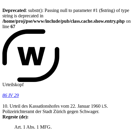
Deprecated
: substr(): Passing null to parameter #1 ($string) of type
string is deprecated in
/home/proj/pse/www/include/pub/class.cache.show.entry.php
on
line
67
Urteilskopf
86 IV 29
10. Urteil des Kassatlonshofes vom 22. Januar 1960 i.S.
Polizeirichteramt der Stadt Zürich gegen Schwager.
Regeste (de):
Art. 1 Abs. 1 MFG.