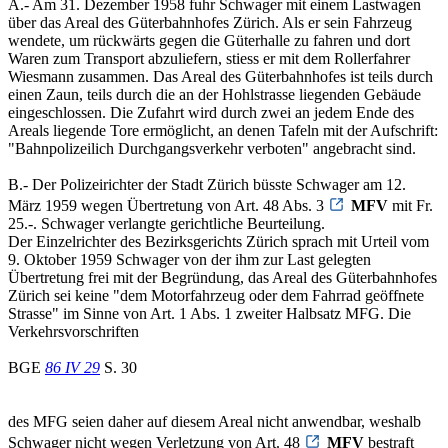
A.- Am 31. Dezember 1958 fuhr Schwager mit einem Lastwagen
über das Areal des Güterbahnhofes Zürich. Als er sein Fahrzeug
wendete, um rückwärts gegen die Güterhalle zu fahren und dort
Waren zum Transport abzuliefern, stiess er mit dem Rollerfahrer
Wiesmann zusammen. Das Areal des Güterbahnhofes ist teils durch
einen Zaun, teils durch die an der Hohlstrasse liegenden Gebäude
eingeschlossen. Die Zufahrt wird durch zwei an jedem Ende des
Areals liegende Tore ermöglicht, an denen Tafeln mit der Aufschrift:
"Bahnpolizeilich Durchgangsverkehr verboten" angebracht sind.
B.- Der Polizeirichter der Stadt Zürich büsste Schwager am 12.
März 1959 wegen Übertretung von Art. 48 Abs. 3
MFV
mit Fr.
25.-. Schwager verlangte gerichtliche Beurteilung.
Der Einzelrichter des Bezirksgerichts Zürich sprach mit Urteil vom
9. Oktober 1959 Schwager von der ihm zur Last gelegten
Übertretung frei mit der Begründung, das Areal des Güterbahnhofes
Zürich sei keine "dem Motorfahrzeug oder dem Fahrrad geöffnete
Strasse" im Sinne von Art. 1 Abs. 1 zweiter Halbsatz MFG. Die
Verkehrsvorschriften
BGE
86 IV 29
S. 30
des MFG seien daher auf diesem Areal nicht anwendbar, weshalb
Schwager nicht wegen Verletzung von Art. 48
MFV
bestraft