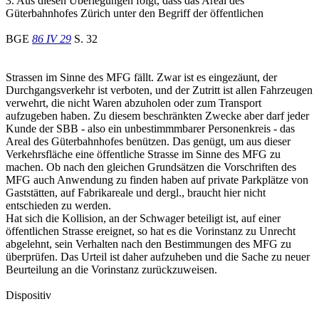
3. Aus diesen Überlegungen folgt, dass das Areal des
Güterbahnhofes Zürich unter den Begriff der öffentlichen
BGE
86 IV 29
S. 32
Strassen im Sinne des MFG fällt. Zwar ist es eingezäunt, der
Durchgangsverkehr ist verboten, und der Zutritt ist allen Fahrzeugen
verwehrt, die nicht Waren abzuholen oder zum Transport
aufzugeben haben. Zu diesem beschränkten Zwecke aber darf jeder
Kunde der SBB - also ein unbestimmmbarer Personenkreis - das
Areal des Güterbahnhofes benützen. Das genügt, um aus dieser
Verkehrsfläche eine öffentliche Strasse im Sinne des MFG zu
machen. Ob nach den gleichen Grundsätzen die Vorschriften des
MFG auch Anwendung zu finden haben auf private Parkplätze von
Gaststätten, auf Fabrikareale und dergl., braucht hier nicht
entschieden zu werden.
Hat sich die Kollision, an der Schwager beteiligt ist, auf einer
öffentlichen Strasse ereignet, so hat es die Vorinstanz zu Unrecht
abgelehnt, sein Verhalten nach den Bestimmungen des MFG zu
überprüfen. Das Urteil ist daher aufzuheben und die Sache zu neuer
Beurteilung an die Vorinstanz zurückzuweisen.
Dispositiv