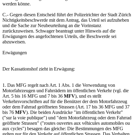
werden könne.
C.- Gegen diesen Entscheid führt der Polizeirichter der Stadt Zürich
Nichtigkeitsbeschwerde mit dem Antrag, das Urteil sei aufzuheben
und die Sache zur Neubeurteilung an die Vorinstanz
zurückzuweisen. Schwager beantragt unter Hinweis auf die
Erwägungen des angefochtenen Urteils, die Beschwerde sei
abzuweisen.
Erwägungen
Der Kassationshof zieht in Erwägung:
1. Das MFG regelt nach Art. 1 Abs. 1 die Verwendung von
Motorfahrzeugen und Fahrrädern im öffentlichen Verkehr (vgl. die
Art. 5 bis 16 MFG und 7 bis 36
MFV
), und es stellt
Verkehrsvorschriften auf für die Benützer der dem Motorfahrzeug
oder dem Fahrrad geöffneten Strassen (Art. 17 bis 36 MFG und 37
bis 76
MFV
). Die beiden Ausdrücke "im öffentlichen Verkehr"
("sur la voie publique") und "dem Motorfahrzeug oder dem Fahrrad
geöffnete Strassen" ("routes ouvertes aux véhicules automobiles ou
aux cycles") besagen das gleiche: Die Bestimmungen des MFG
gelten nur für den Verkehr auf öffentlichen Strassen. Das Verhalten