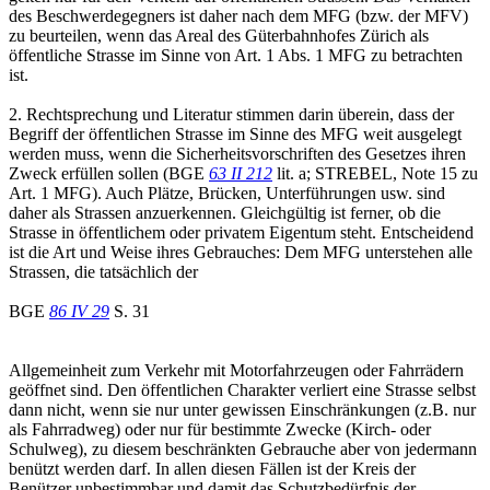
des Beschwerdegegners ist daher nach dem MFG (bzw. der MFV)
zu beurteilen, wenn das Areal des Güterbahnhofes Zürich als
öffentliche Strasse im Sinne von Art. 1 Abs. 1 MFG zu betrachten
ist.
2. Rechtsprechung und Literatur stimmen darin überein, dass der
Begriff der öffentlichen Strasse im Sinne des MFG weit ausgelegt
werden muss, wenn die Sicherheitsvorschriften des Gesetzes ihren
Zweck erfüllen sollen (BGE
63 II 212
lit. a; STREBEL, Note 15 zu
Art. 1 MFG). Auch Plätze, Brücken, Unterführungen usw. sind
daher als Strassen anzuerkennen. Gleichgültig ist ferner, ob die
Strasse in öffentlichem oder privatem Eigentum steht. Entscheidend
ist die Art und Weise ihres Gebrauches: Dem MFG unterstehen alle
Strassen, die tatsächlich der
BGE
86 IV 29
S. 31
Allgemeinheit zum Verkehr mit Motorfahrzeugen oder Fahrrädern
geöffnet sind. Den öffentlichen Charakter verliert eine Strasse selbst
dann nicht, wenn sie nur unter gewissen Einschränkungen (z.B. nur
als Fahrradweg) oder nur für bestimmte Zwecke (Kirch- oder
Schulweg), zu diesem beschränkten Gebrauche aber von jedermann
benützt werden darf. In allen diesen Fällen ist der Kreis der
Benützer unbestimmbar und damit das Schutzbedürfnis der