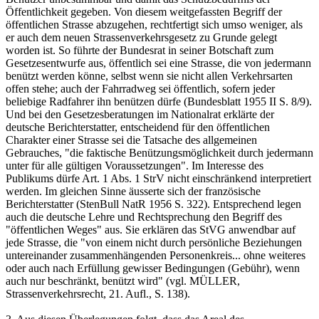
Öffentlichkeit gegeben. Von diesem weitgefassten Begriff der
öffentlichen Strasse abzugehen, rechtfertigt sich umso weniger, als
er auch dem neuen Strassenverkehrsgesetz zu Grunde gelegt
worden ist. So führte der Bundesrat in seiner Botschaft zum
Gesetzesentwurfe aus, öffentlich sei eine Strasse, die von jedermann
benützt werden könne, selbst wenn sie nicht allen Verkehrsarten
offen stehe; auch der Fahrradweg sei öffentlich, sofern jeder
beliebige Radfahrer ihn benützen dürfe (Bundesblatt 1955 II S. 8/9).
Und bei den Gesetzesberatungen im Nationalrat erklärte der
deutsche Berichterstatter, entscheidend für den öffentlichen
Charakter einer Strasse sei die Tatsache des allgemeinen
Gebrauches, "die faktische Benützungsmöglichkeit durch jedermann
unter für alle gültigen Voraussetzungen". Im Interesse des
Publikums dürfe Art. 1 Abs. 1 StrV nicht einschränkend interpretiert
werden. Im gleichen Sinne äusserte sich der französische
Berichterstatter (StenBull NatR 1956 S. 322). Entsprechend legen
auch die deutsche Lehre und Rechtsprechung den Begriff des
"öffentlichen Weges" aus. Sie erklären das StVG anwendbar auf
jede Strasse, die "von einem nicht durch persönliche Beziehungen
untereinander zusammenhängenden Personenkreis... ohne weiteres
oder auch nach Erfüllung gewisser Bedingungen (Gebühr), wenn
auch nur beschränkt, benützt wird" (vgl. MÜLLER,
Strassenverkehrsrecht, 21. Aufl., S. 138).