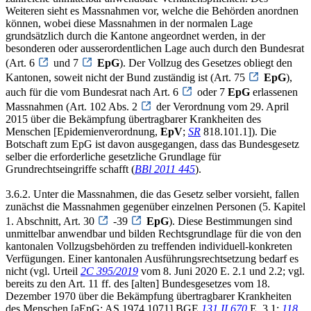
Weiteren sieht es Massnahmen vor, welche die Behörden anordnen
können, wobei diese Massnahmen in der normalen Lage
grundsätzlich durch die Kantone angeordnet werden, in der
besonderen oder ausserordentlichen Lage auch durch den Bundesrat
(Art. 6
und 7
EpG
). Der Vollzug des Gesetzes obliegt den
Kantonen, soweit nicht der Bund zuständig ist (Art. 75
EpG
),
auch für die vom Bundesrat nach Art. 6
oder 7
EpG
erlassenen
Massnahmen (Art. 102 Abs. 2
der Verordnung vom 29. April
2015 über die Bekämpfung übertragbarer Krankheiten des
Menschen [Epidemienverordnung,
EpV
;
SR
818.101.1]). Die
Botschaft zum EpG ist davon ausgegangen, dass das Bundesgesetz
selber die erforderliche gesetzliche Grundlage für
Grundrechtseingriffe schafft (
BBl 2011 445
).
3.6.2. Unter die Massnahmen, die das Gesetz selber vorsieht, fallen
zunächst die Massnahmen gegenüber einzelnen Personen (5. Kapitel
1. Abschnitt, Art. 30
-39
EpG
). Diese Bestimmungen sind
unmittelbar anwendbar und bilden Rechtsgrundlage für die von den
kantonalen Vollzugsbehörden zu treffenden individuell-konkreten
Verfügungen. Einer kantonalen Ausführungsrechtsetzung bedarf es
nicht (vgl. Urteil
2C 395/2019
vom 8. Juni 2020 E. 2.1 und 2.2; vgl.
bereits zu den Art. 11 ff. des [alten] Bundesgesetzes vom 18.
Dezember 1970 über die Bekämpfung übertragbarer Krankheiten
des Menschen [aEpG; AS 1974 1071] BGE
131 II 670
E. 3.1;
118