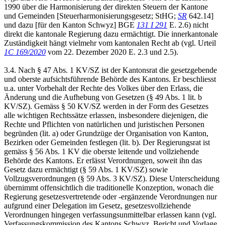
1990 über die Harmonisierung der direkten Steuern der Kantone
und Gemeinden [Steuerharmonisierungsgesetz; StHG;
SR
642.14]
und dazu [für den Kanton Schwyz] BGE
131 I 291
E. 2.6) nicht
direkt die kantonale Regierung dazu ermächtigt. Die innerkantonale
Zuständigkeit hängt vielmehr vom kantonalen Recht ab (vgl. Urteil
1C 169/2020
vom 22. Dezember 2020 E. 2.3 und 2.5).
3.4. Nach § 47 Abs. 1 KV/SZ ist der Kantonsrat die gesetzgebende
und oberste aufsichtsführende Behörde des Kantons. Er beschliesst
u.a. unter Vorbehalt der Rechte des Volkes über den Erlass, die
Änderung und die Aufhebung von Gesetzen (§ 49 Abs. 1 lit. b
KV/SZ). Gemäss § 50 KV/SZ werden in der Form des Gesetzes
alle wichtigen Rechtssätze erlassen, insbesondere diejenigen, die
Rechte und Pflichten von natürlichen und juristischen Personen
begründen (lit. a) oder Grundzüge der Organisation von Kanton,
Bezirken oder Gemeinden festlegen (lit. b). Der Regierungsrat ist
gemäss § 56 Abs. 1 KV die oberste leitende und vollziehende
Behörde des Kantons. Er erlässt Verordnungen, soweit ihn das
Gesetz dazu ermächtigt (§ 59 Abs. 1 KV/SZ) sowie
Vollzugsverordnungen (§ 59 Abs. 3 KV/SZ). Diese Unterscheidung
übernimmt offensichtlich die traditionelle Konzeption, wonach die
Regierung gesetzesvertretende oder -ergänzende Verordnungen nur
aufgrund einer Delegation im Gesetz, gesetzesvollziehende
Verordnungen hingegen verfassungsunmittelbar erlassen kann (vgl.
Verfassungskommission des Kantons Schwyz, Bericht und Vorlage