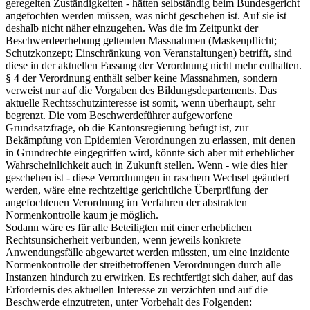
geregelten Zuständigkeiten - hätten selbständig beim Bundesgericht
angefochten werden müssen, was nicht geschehen ist. Auf sie ist
deshalb nicht näher einzugehen. Was die im Zeitpunkt der
Beschwerdeerhebung geltenden Massnahmen (Maskenpflicht;
Schutzkonzept; Einschränkung von Veranstaltungen) betrifft, sind
diese in der aktuellen Fassung der Verordnung nicht mehr enthalten.
§ 4 der Verordnung enthält selber keine Massnahmen, sondern
verweist nur auf die Vorgaben des Bildungsdepartements. Das
aktuelle Rechtsschutzinteresse ist somit, wenn überhaupt, sehr
begrenzt. Die vom Beschwerdeführer aufgeworfene
Grundsatzfrage, ob die Kantonsregierung befugt ist, zur
Bekämpfung von Epidemien Verordnungen zu erlassen, mit denen
in Grundrechte eingegriffen wird, könnte sich aber mit erheblicher
Wahrscheinlichkeit auch in Zukunft stellen. Wenn - wie dies hier
geschehen ist - diese Verordnungen in raschem Wechsel geändert
werden, wäre eine rechtzeitige gerichtliche Überprüfung der
angefochtenen Verordnung im Verfahren der abstrakten
Normenkontrolle kaum je möglich.
Sodann wäre es für alle Beteiligten mit einer erheblichen
Rechtsunsicherheit verbunden, wenn jeweils konkrete
Anwendungsfälle abgewartet werden müssten, um eine inzidente
Normenkontrolle der streitbetroffenen Verordnungen durch alle
Instanzen hindurch zu erwirken. Es rechtfertigt sich daher, auf das
Erfordernis des aktuellen Interesse zu verzichten und auf die
Beschwerde einzutreten, unter Vorbehalt des Folgenden: