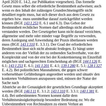
April 2020 E. 14.2, zur Publikation vorgesehen). Das formelle
Gesetz muss selber die erforderliche Bestimmtheit aufweisen; auch
wenn es den Inhalt der zulässigen Grundrechtseingriffe nicht
detailliert regeln muss, hat sich dieser doch aus dem Gesetz zu
ergeben bzw. muss unmittelbar darauf zurückgeführt werden
können (BGE
143 I 253
E. 6.1 und 6.3). Das Gebot der
Bestimmtheit rechtlicher Normen darf allerdings nicht absolut
verstanden werden. Der Gesetzgeber kann nicht darauf verzichten,
allgemeine und mehr oder minder vage Begriffe zu verwenden,
deren Auslegung und Anwendung der Praxis überlassen werden
muss (BGE
143 I 310
E. 3.3.1). Der Grad der erforderlichen
Bestimmtheit lässt sich nicht abstrakt festlegen. Er hängt unter
anderem von der Vielfalt der zu ordnenden Sachverhalte, von der
Komplexität und von der erst bei der Konkretisierung im Einzelfall
möglichen und sachgerechten Entscheidung ab (BGE
144 I 126
E.
6.1;
143 I 253
E. 6.1;
141 I 201
E. 4.1;
139 I 280
E. 5.1;
128 I 327
E. 4.2). Bei polizeilichen Massnahmen, die gegen schwer
vorhersehbare Gefährdungen angeordnet werden und situativ den
konkreten Verhältnissen anzupassen sind, müssen der Natur der
Sache nach
Abstriche an der Genauigkeit der gesetzlichen Grundlage akzeptiert
werden (BGE
146 I 11
E. 3.1.2;
143 I 310
E. 3.3.1;
140 I 381
E.
4.4). Bei unbestimmten Normen kommt dafür dem
Verhältnismässigkeitsprinzip besondere Bedeutung zu: Wo die
Unbestimmtheit von Rechtssätzen zu einem Verlust an