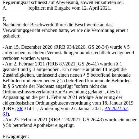
Regierungsrat schliesst auf Abweisung, soweit einzutreten sei.
A.________ repliziert mit Eingabe vom 12. April 2021.
F.
Nachdem der Beschwerdeführer die Beschwerde an das
Verwaltungsgericht erhoben hatte, wurde die Verordnung erneut
geändert:
- Am 15. Dezember 2020 (RRB 934/2020; GS 26-34) wurde § 5
aufgehoben, nachdem Veranstaltungen bundesrechtlich weitgehend
verboten worden waren.
- Am 2. Februar 2021 (RRB 87/2021; GS 26-41) wurden § 1
geändert und § 3 aufgehoben. Ein neuer Haupttitel III regelt die
Zuständigkeiten, umfassend einen neuen § 5 betreffend kantonale
Behörden und einen neuen § 5a betreffend kommunale Behörden.
In § 6 wurde der Nachsatz angefügt "sofern nicht das
Ordnungsbussenverfahren zur Anwendung gelangt", dies in
Anpassung an die per 1. Februar 2021 erfolgte Änderung der
eidgenössischen Ordnungsbussenverordnung vom 16. Januar 2019
(OBV;
SR
314.11; Änderung vom 27. Januar 2021,
AS 2021 52
,
61
).
- Am 23. Februar 2021 (RRB 129/2021; GS 26-43) wurde ein neuer
§ 5b betreffend Apotheker eingefügt.
Erwägungen: