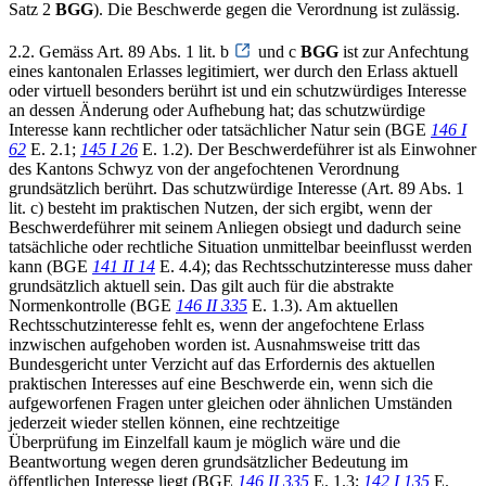
Satz 2
BGG
). Die Beschwerde gegen die Verordnung ist zulässig.
2.2. Gemäss Art. 89 Abs. 1 lit. b
und c
BGG
ist zur Anfechtung
eines kantonalen Erlasses legitimiert, wer durch den Erlass aktuell
oder virtuell besonders berührt ist und ein schutzwürdiges Interesse
an dessen Änderung oder Aufhebung hat; das schutzwürdige
Interesse kann rechtlicher oder tatsächlicher Natur sein (BGE
146 I
62
E. 2.1;
145 I 26
E. 1.2). Der Beschwerdeführer ist als Einwohner
des Kantons Schwyz von der angefochtenen Verordnung
grundsätzlich berührt. Das schutzwürdige Interesse (Art. 89 Abs. 1
lit. c) besteht im praktischen Nutzen, der sich ergibt, wenn der
Beschwerdeführer mit seinem Anliegen obsiegt und dadurch seine
tatsächliche oder rechtliche Situation unmittelbar beeinflusst werden
kann (BGE
141 II 14
E. 4.4); das Rechtsschutzinteresse muss daher
grundsätzlich aktuell sein. Das gilt auch für die abstrakte
Normenkontrolle (BGE
146 II 335
E. 1.3). Am aktuellen
Rechtsschutzinteresse fehlt es, wenn der angefochtene Erlass
inzwischen aufgehoben worden ist. Ausnahmsweise tritt das
Bundesgericht unter Verzicht auf das Erfordernis des aktuellen
praktischen Interesses auf eine Beschwerde ein, wenn sich die
aufgeworfenen Fragen unter gleichen oder ähnlichen Umständen
jederzeit wieder stellen können, eine rechtzeitige
Überprüfung im Einzelfall kaum je möglich wäre und die
Beantwortung wegen deren grundsätzlicher Bedeutung im
öffentlichen Interesse liegt (BGE
146 II 335
E. 1.3;
142 I 135
E.