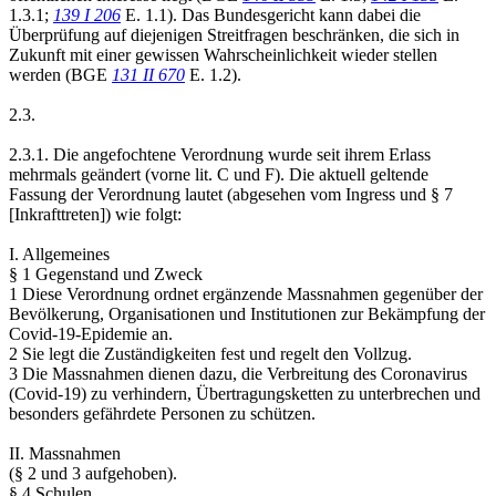
1.3.1;
139 I 206
E. 1.1). Das Bundesgericht kann dabei die
Überprüfung auf diejenigen Streitfragen beschränken, die sich in
Zukunft mit einer gewissen Wahrscheinlichkeit wieder stellen
werden (BGE
131 II 670
E. 1.2).
2.3.
2.3.1. Die angefochtene Verordnung wurde seit ihrem Erlass
mehrmals geändert (vorne lit. C und F). Die aktuell geltende
Fassung der Verordnung lautet (abgesehen vom Ingress und § 7
[Inkrafttreten]) wie folgt:
I. Allgemeines
§ 1 Gegenstand und Zweck
1 Diese Verordnung ordnet ergänzende Massnahmen gegenüber der
Bevölkerung, Organisationen und Institutionen zur Bekämpfung der
Covid-19-Epidemie an.
2 Sie legt die Zuständigkeiten fest und regelt den Vollzug.
3 Die Massnahmen dienen dazu, die Verbreitung des Coronavirus
(Covid-19) zu verhindern, Übertragungsketten zu unterbrechen und
besonders gefährdete Personen zu schützen.
II. Massnahmen
(§ 2 und 3 aufgehoben).
§ 4 Schulen