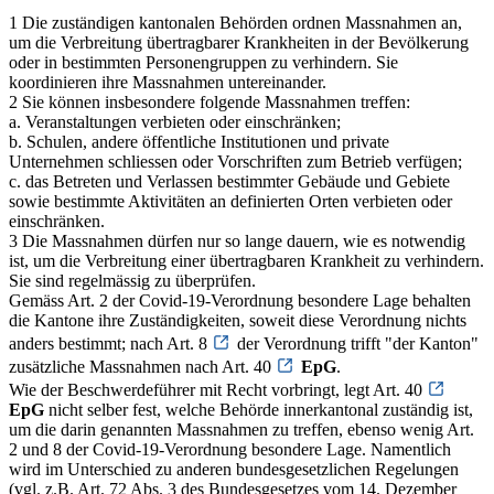
1 Die zuständigen kantonalen Behörden ordnen Massnahmen an,
um die Verbreitung übertragbarer Krankheiten in der Bevölkerung
oder in bestimmten Personengruppen zu verhindern. Sie
koordinieren ihre Massnahmen untereinander.
2 Sie können insbesondere folgende Massnahmen treffen:
a. Veranstaltungen verbieten oder einschränken;
b. Schulen, andere öffentliche Institutionen und private
Unternehmen schliessen oder Vorschriften zum Betrieb verfügen;
c. das Betreten und Verlassen bestimmter Gebäude und Gebiete
sowie bestimmte Aktivitäten an definierten Orten verbieten oder
einschränken.
3 Die Massnahmen dürfen nur so lange dauern, wie es notwendig
ist, um die Verbreitung einer übertragbaren Krankheit zu verhindern.
Sie sind regelmässig zu überprüfen.
Gemäss Art. 2 der Covid-19-Verordnung besondere Lage behalten
die Kantone ihre Zuständigkeiten, soweit diese Verordnung nichts
anders bestimmt; nach Art. 8
der Verordnung trifft "der Kanton"
zusätzliche Massnahmen nach Art. 40
EpG
.
Wie der Beschwerdeführer mit Recht vorbringt, legt Art. 40
EpG
nicht selber fest, welche Behörde innerkantonal zuständig ist,
um die darin genannten Massnahmen zu treffen, ebenso wenig Art.
2 und 8 der Covid-19-Verordnung besondere Lage. Namentlich
wird im Unterschied zu anderen bundesgesetzlichen Regelungen
(vgl. z.B. Art. 72 Abs. 3 des Bundesgesetzes vom 14. Dezember