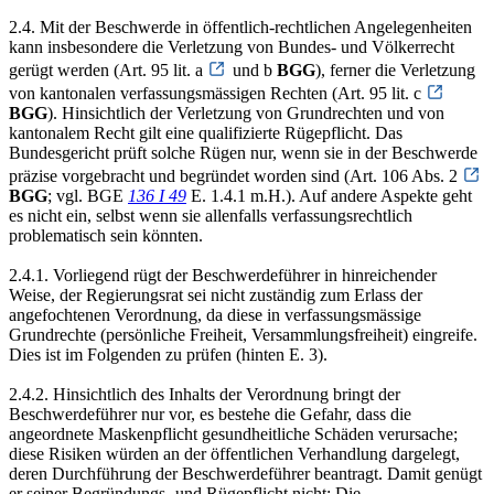
2.4. Mit der Beschwerde in öffentlich-rechtlichen Angelegenheiten
kann insbesondere die Verletzung von Bundes- und Völkerrecht
gerügt werden (Art. 95 lit. a
und b
BGG
), ferner die Verletzung
von kantonalen verfassungsmässigen Rechten (Art. 95 lit. c
BGG
). Hinsichtlich der Verletzung von Grundrechten und von
kantonalem Recht gilt eine qualifizierte Rügepflicht. Das
Bundesgericht prüft solche Rügen nur, wenn sie in der Beschwerde
präzise vorgebracht und begründet worden sind (Art. 106 Abs. 2
BGG
; vgl. BGE
136 I 49
E. 1.4.1 m.H.). Auf andere Aspekte geht
es nicht ein, selbst wenn sie allenfalls verfassungsrechtlich
problematisch sein könnten.
2.4.1. Vorliegend rügt der Beschwerdeführer in hinreichender
Weise, der Regierungsrat sei nicht zuständig zum Erlass der
angefochtenen Verordnung, da diese in verfassungsmässige
Grundrechte (persönliche Freiheit, Versammlungsfreiheit) eingreife.
Dies ist im Folgenden zu prüfen (hinten E. 3).
2.4.2. Hinsichtlich des Inhalts der Verordnung bringt der
Beschwerdeführer nur vor, es bestehe die Gefahr, dass die
angeordnete Maskenpflicht gesundheitliche Schäden verursache;
diese Risiken würden an der öffentlichen Verhandlung dargelegt,
deren Durchführung der Beschwerdeführer beantragt. Damit genügt
er seiner Begründungs- und Rügepflicht nicht: Die