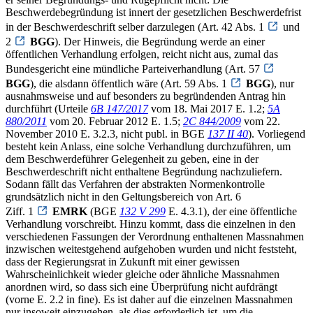
Beschwerdebegründung ist innert der gesetzlichen Beschwerdefrist
in der Beschwerdeschrift selber darzulegen (Art. 42 Abs. 1
und
2
BGG
). Der Hinweis, die Begründung werde an einer
öffentlichen Verhandlung erfolgen, reicht nicht aus, zumal das
Bundesgericht eine mündliche Parteiverhandlung (Art. 57
BGG
), die alsdann öffentlich wäre (Art. 59 Abs. 1
BGG
), nur
ausnahmsweise und auf besonders zu begründenden Antrag hin
durchführt (Urteile
6B 147/2017
vom 18. Mai 2017 E. 1.2;
5A
880/2011
vom 20. Februar 2012 E. 1.5;
2C 844/2009
vom 22.
November 2010 E. 3.2.3, nicht publ. in BGE
137 II 40
). Vorliegend
besteht kein Anlass, eine solche Verhandlung durchzuführen, um
dem Beschwerdeführer Gelegenheit zu geben, eine in der
Beschwerdeschrift nicht enthaltene Begründung nachzuliefern.
Sodann fällt das Verfahren der abstrakten Normenkontrolle
grundsätzlich nicht in den Geltungsbereich von Art. 6
Ziff. 1
EMRK
(BGE
132 V 299
E. 4.3.1), der eine öffentliche
Verhandlung vorschreibt. Hinzu kommt, dass die einzelnen in den
verschiedenen Fassungen der Verordnung enthaltenen Massnahmen
inzwischen weitestgehend aufgehoben wurden und nicht feststeht,
dass der Regierungsrat in Zukunft mit einer gewissen
Wahrscheinlichkeit wieder gleiche oder ähnliche Massnahmen
anordnen wird, so dass sich eine Überprüfung nicht aufdrängt
(vorne E. 2.2 in fine). Es ist daher auf die einzelnen Massnahmen
nur insoweit einzugehen, als dies erforderlich ist, um die