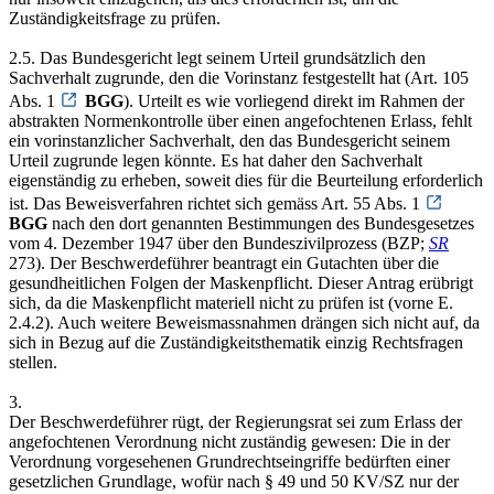
Zuständigkeitsfrage zu prüfen.
2.5. Das Bundesgericht legt seinem Urteil grundsätzlich den
Sachverhalt zugrunde, den die Vorinstanz festgestellt hat (Art. 105
Abs. 1
BGG
). Urteilt es wie vorliegend direkt im Rahmen der
abstrakten Normenkontrolle über einen angefochtenen Erlass, fehlt
ein vorinstanzlicher Sachverhalt, den das Bundesgericht seinem
Urteil zugrunde legen könnte. Es hat daher den Sachverhalt
eigenständig zu erheben, soweit dies für die Beurteilung erforderlich
ist. Das Beweisverfahren richtet sich gemäss Art. 55 Abs. 1
BGG
nach den dort genannten Bestimmungen des Bundesgesetzes
vom 4. Dezember 1947 über den Bundeszivilprozess (BZP;
SR
273). Der Beschwerdeführer beantragt ein Gutachten über die
gesundheitlichen Folgen der Maskenpflicht. Dieser Antrag erübrigt
sich, da die Maskenpflicht materiell nicht zu prüfen ist (vorne E.
2.4.2). Auch weitere Beweismassnahmen drängen sich nicht auf, da
sich in Bezug auf die Zuständigkeitsthematik einzig Rechtsfragen
stellen.
3.
Der Beschwerdeführer rügt, der Regierungsrat sei zum Erlass der
angefochtenen Verordnung nicht zuständig gewesen: Die in der
Verordnung vorgesehenen Grundrechtseingriffe bedürften einer
gesetzlichen Grundlage, wofür nach § 49 und 50 KV/SZ nur der