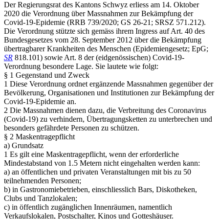
Der Regierungsrat des Kantons Schwyz erliess am 14. Oktober
2020 die Verordnung über Massnahmen zur Bekämpfung der
Covid-19-Epidemie (RRB 739/2020; GS 26-21; SRSZ 571.212).
Die Verordnung stützte sich gemäss ihrem Ingress auf Art. 40 des
Bundesgesetzes vom 28. September 2012 über die Bekämpfung
übertragbarer Krankheiten des Menschen (Epidemiengesetz; EpG;
SR
818.101) sowie Art. 8 der (eidgenössischen) Covid-19-
Verordnung besondere Lage. Sie lautete wie folgt:
§ 1 Gegenstand und Zweck
1 Diese Verordnung ordnet ergänzende Massnahmen gegenüber der
Bevölkerung, Organisationen und Institutionen zur Bekämpfung der
Covid-19-Epidemie an.
2 Die Massnahmen dienen dazu, die Verbreitung des Coronavirus
(Covid-19) zu verhindern, Übertragungsketten zu unterbrechen und
besonders gefährdete Personen zu schützen.
§ 2 Maskentragepflicht
a) Grundsatz
1 Es gilt eine Maskentragepflicht, wenn der erforderliche
Mindestabstand von 1.5 Metern nicht eingehalten werden kann:
a) an öffentlichen und privaten Veranstaltungen mit bis zu 50
teilnehmenden Personen;
b) in Gastronomiebetrieben, einschliesslich Bars, Diskotheken,
Clubs und Tanzlokalen;
c) in öffentlich zugänglichen Innenräumen, namentlich
Verkaufslokalen, Postschalter, Kinos und Gotteshäuser.