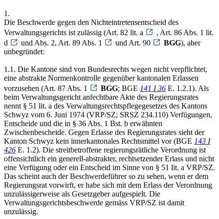
1.
Die Beschwerde gegen den Nichteintretensentscheid des
Verwaltungsgerichts ist zulässig (Art. 82 lit. a
, Art. 86 Abs. 1 lit.
d
und Abs. 2, Art. 89 Abs. 1
und Art. 90
BGG
), aber
unbegründet:
1.1. Die Kantone sind von Bundesrechts wegen nicht verpflichtet,
eine abstrakte Normenkontrolle gegenüber kantonalen Erlassen
vorzusehen (Art. 87 Abs. 1
BGG
; BGE
141 I 36
E. 1.2.1). Als
beim Verwaltungsgericht anfechtbare Akte des Regierungsrates
nennt § 51 lit. a des Verwaltungsrechtspflegegesetzes des Kantons
Schwyz vom 6. Juni 1974 (VRP/SZ; SRSZ 234.110) Verfügungen,
Entscheide und die in § 36 Abs. 1 Bst. b erwähnten
Zwischenbescheide. Gegen Erlasse des Regierungsrates sieht der
Kanton Schwyz kein innerkantonales Rechtsmittel vor (BGE
143 I
426
E. 1.2). Die streitbetroffene regierungsrätliche Verordnung ist
offensichtlich ein generell-abstrakter, rechtsetzender Erlass und nicht
eine Verfügung oder ein Entscheid im Sinne von § 51 lit. a VRP/SZ.
Das scheint auch der Beschwerdeführer so zu sehen, wenn er dem
Regierungsrat vorwirft, er habe sich mit dem Erlass der Verordnung
unzulässigerweise als Gesetzgeber aufgespielt. Die
Verwaltungsgerichtsbeschwerde gemäss VRP/SZ ist damit
unzulässig.