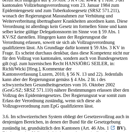
kantonalen Vollziehungsverordnung vom 23. Januar 1984 zum
Epidemiengesetz und zum Tuberkulosegesetz (SRSZ 571.211),
wonach der Regierungsrat Massnahmen zur Verhütung und
Weiterverbreitung übertragbarer Krankheiten anordnen kann. Diese
Verordnung ist allerdings kein Gesetz im formellen Sinne und kann
selber keine gültige Delegationsnorm im Sinne von § 59 Abs. 1
KV/SZ darstellen. Hingegen kann der Regierungsrat die
Verordnung erlassen, soweit sie sich als Vollzugsverordnung
qualifizieren lässt. Als Grundlage dafür kommt § 59 Abs. 3 KV in
Frage. Es scheint durchaus denkbar, dass diese Kompetenz nicht nur
für den Vollzug von kantonalen, sondern auch von Bundesgesetzen
gilt (vgl. zum luzernischen Recht HANSJÖRG SEILER, in:
Richli/Wicki [Hrsg.], Kommentar der
Kantonsverfassung Luzern, 2010, § 56 N. 13 und 22). Jedenfalls
kann aber der Regierungsrat gemäss § 4 Abs. 2 lit. i des
schwyzerischen Gesundheitsgesetzes vom 16. Oktober 2002
(GesG/SZ; SRSZ 571.110) nähere Bestimmungen erlassen über den
Vollzug des Epidemiengesetzes. Der Regierungsrat war somit zum
Erlass der Verordnung zuständig, wenn sich diese als
Vollzugsverordnung zum EpG qualifizieren lässt.
3.6. Im schweizerischen System obliegt der Gesetzesvollzug auch in
denjenigen Bereichen, in denen der Bund für die Gesetzgebung
zuständig ist, grundsätzlich den Kantonen (Art. 46 Abs. 1
BV
).