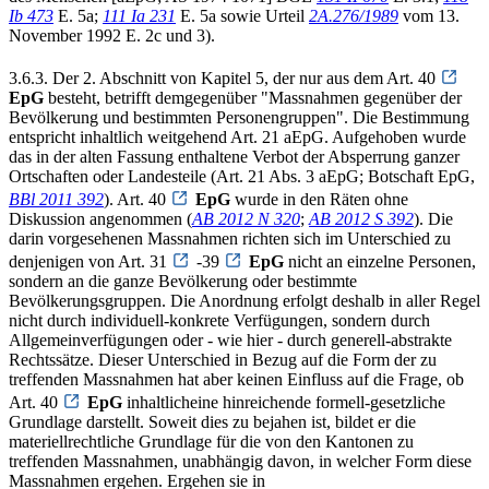
Ib 473
E. 5a;
111 Ia 231
E. 5a sowie Urteil
2A.276/1989
vom 13.
November 1992 E. 2c und 3).
3.6.3. Der 2. Abschnitt von Kapitel 5, der nur aus dem Art. 40
EpG
besteht, betrifft demgegenüber "Massnahmen gegenüber der
Bevölkerung und bestimmten Personengruppen". Die Bestimmung
entspricht inhaltlich weitgehend Art. 21 aEpG. Aufgehoben wurde
das in der alten Fassung enthaltene Verbot der Absperrung ganzer
Ortschaften oder Landesteile (Art. 21 Abs. 3 aEpG; Botschaft EpG,
BBl 2011 392
). Art. 40
EpG
wurde in den Räten ohne
Diskussion angenommen (
AB 2012 N 320
;
AB 2012 S 392
). Die
darin vorgesehenen Massnahmen richten sich im Unterschied zu
denjenigen von Art. 31
-39
EpG
nicht an einzelne Personen,
sondern an die ganze Bevölkerung oder bestimmte
Bevölkerungsgruppen. Die Anordnung erfolgt deshalb in aller Regel
nicht durch individuell-konkrete Verfügungen, sondern durch
Allgemeinverfügungen oder - wie hier - durch generell-abstrakte
Rechtssätze. Dieser Unterschied in Bezug auf die Form der zu
treffenden Massnahmen hat aber keinen Einfluss auf die Frage, ob
Art. 40
EpG
inhaltlicheine hinreichende formell-gesetzliche
Grundlage darstellt. Soweit dies zu bejahen ist, bildet er die
materiellrechtliche Grundlage für die von den Kantonen zu
treffenden Massnahmen, unabhängig davon, in welcher Form diese
Massnahmen ergehen. Ergehen sie in