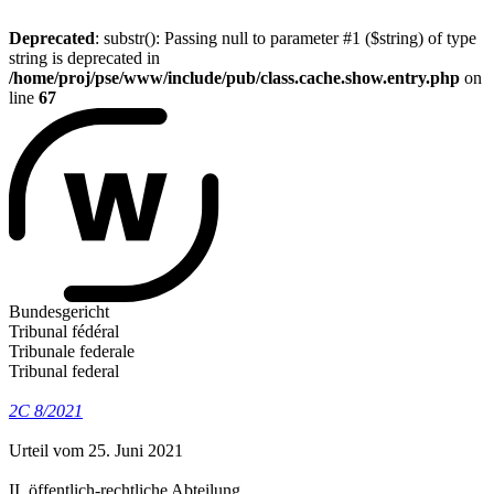
Deprecated
: substr(): Passing null to parameter #1 ($string) of type
string is deprecated in
/home/proj/pse/www/include/pub/class.cache.show.entry.php
on
line
67
Bundesgericht
Tribunal fédéral
Tribunale federale
Tribunal federal
2C 8/2021
Urteil vom 25. Juni 2021
II. öffentlich-rechtliche Abteilung