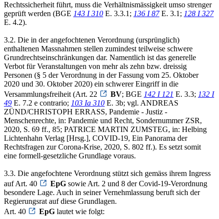
Rechtssicherheit führt, muss die Verhältnismässigkeit umso strenger
geprüft werden (BGE
143 I 310
E. 3.3.1;
136 I 87
E. 3.1;
128 I 327
E. 4.2).
3.2. Die in der angefochtenen Verordnung (ursprünglich)
enthaltenen Massnahmen stellen zumindest teilweise schwere
Grundrechtseinschränkungen dar. Namentlich ist das generelle
Verbot für Veranstaltungen von mehr als zehn bzw. dreissig
Personen (§ 5 der Verordnung in der Fassung vom 25. Oktober
2020 und 30. Oktober 2020) ein schwerer Eingriff in die
Versammlungsfreiheit (Art. 22
BV
; BGE
142 I 121
E. 3.3;
132 I
49
E. 7.2 e contrario;
103 Ia 310
E. 3b; vgl. ANDREAS
ZÜND/CHRISTOPH ERRASS, Pandemie - Justiz -
Menschenrechte, in: Pandemie und Recht, Sondernummer ZSR,
2020, S. 69 ff., 85; PATRICE MARTIN ZUMSTEG, in: Helbing
Lichtenhahn Verlag [Hrsg.], COVID-19, Ein Panorama der
Rechtsfragen zur Corona-Krise, 2020, S. 802 ff.). Es setzt somit
eine formell-gesetzliche Grundlage voraus.
3.3. Die angefochtene Verordnung stützt sich gemäss ihrem Ingress
auf Art. 40
EpG
sowie Art. 2 und 8 der Covid-19-Verordnung
besondere Lage. Auch in seiner Vernehmlassung beruft sich der
Regierungsrat auf diese Grundlagen.
Art. 40
EpG
lautet wie folgt: