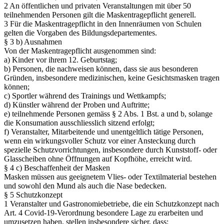
2 An öffentlichen und privaten Veranstaltungen mit über 50
teilnehmenden Personen gilt die Maskentragepflicht generell.
3 Für die Maskentragepflicht in den Innenräumen von Schulen
gelten die Vorgaben des Bildungsdepartementes.
§ 3 b) Ausnahmen
Von der Maskentragepflicht ausgenommen sind:
a) Kinder vor ihrem 12. Geburtstag;
b) Personen, die nachweisen können, dass sie aus besonderen
Gründen, insbesondere medizinischen, keine Gesichtsmasken tragen
können;
c) Sportler während des Trainings und Wettkampfs;
d) Künstler während der Proben und Auftritte;
e) teilnehmende Personen gemäss § 2 Abs. 1 Bst. a und b, solange
die Konsumation ausschliesslich sitzend erfolgt;
f) Veranstalter, Mitarbeitende und unentgeltlich tätige Personen,
wenn ein wirkungsvoller Schutz vor einer Ansteckung durch
spezielle Schutzvorrichtungen, insbesondere durch Kunststoff- oder
Glasscheiben ohne Öffnungen auf Kopfhöhe, erreicht wird.
§ 4 c) Beschaffenheit der Masken
Masken müssen aus geeignetem Vlies- oder Textilmaterial bestehen
und sowohl den Mund als auch die Nase bedecken.
§ 5 Schutzkonzept
1 Veranstalter und Gastronomiebetriebe, die ein Schutzkonzept nach
Art. 4 Covid-19-Verordnung besondere Lage zu erarbeiten und
umzusetzen haben, stellen insbesondere sicher, dass: