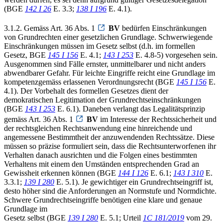
(BGE
142 I 26
E. 3.3;
138 I 196
E. 4.1).
3.1.2. Gemäss Art. 36 Abs. 1
BV
bedürfen Einschränkungen
von Grundrechten einer gesetzlichen Grundlage. Schwerwiegende
Einschränkungen müssen im Gesetz selbst (d.h. im formellen
Gesetz, BGE
145 I 156
E. 4.1;
143 I 253
E. 4.8-5) vorgesehen sein.
Ausgenommen sind Fälle ernster, unmittelbarer und nicht anders
abwendbarer Gefahr. Für leichte Eingriffe reicht eine Grundlage im
kompetenzgemäss erlassenen Verordnungsrecht (BGE
145 I 156
E.
4.1). Der Vorbehalt des formellen Gesetzes dient der
demokratischen Legitimation der Grundrechtseinschränkungen
(BGE
143 I 253
E. 6.1). Daneben verlangt das Legalitätsprinzip
gemäss Art. 36 Abs. 1
BV
im Interesse der Rechtssicherheit und
der rechtsgleichen Rechtsanwendung eine hinreichende und
angemessene Bestimmtheit der anzuwendenden Rechtssätze. Diese
müssen so präzise formuliert sein, dass die Rechtsunterworfenen ihr
Verhalten danach ausrichten und die Folgen eines bestimmten
Verhaltens mit einem den Umständen entsprechenden Grad an
Gewissheit erkennen können (BGE
144 I 126
E. 6.1;
143 I 310
E.
3.3.1;
139 I 280
E. 5.1). Je gewichtiger ein Grundrechtseingriff ist,
desto höher sind die Anforderungen an Normstufe und Normdichte.
Schwere Grundrechtseingriffe benötigen eine klare und genaue
Grundlage im
Gesetz selbst (BGE
139 I 280
E. 5.1; Urteil
1C 181/2019
vom 29.