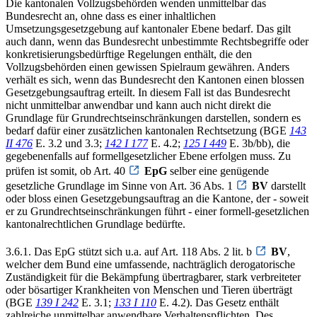
Die kantonalen Vollzugsbehörden wenden unmittelbar das
Bundesrecht an, ohne dass es einer inhaltlichen
Umsetzungsgesetzgebung auf kantonaler Ebene bedarf. Das gilt
auch dann, wenn das Bundesrecht unbestimmte Rechtsbegriffe oder
konkretisierungsbedürftige Regelungen enthält, die den
Vollzugsbehörden einen gewissen Spielraum gewähren. Anders
verhält es sich, wenn das Bundesrecht den Kantonen einen blossen
Gesetzgebungsauftrag erteilt. In diesem Fall ist das Bundesrecht
nicht unmittelbar anwendbar und kann auch nicht direkt die
Grundlage für Grundrechtseinschränkungen darstellen, sondern es
bedarf dafür einer zusätzlichen kantonalen Rechtsetzung (BGE
143
II 476
E. 3.2 und 3.3;
142 I 177
E. 4.2;
125 I 449
E. 3b/bb), die
gegebenenfalls auf formellgesetzlicher Ebene erfolgen muss. Zu
prüfen ist somit, ob Art. 40
EpG
selber eine genügende
gesetzliche Grundlage im Sinne von Art. 36 Abs. 1
BV
darstellt
oder bloss einen Gesetzgebungsauftrag an die Kantone, der - soweit
er zu Grundrechtseinschränkungen führt - einer formell-gesetzlichen
kantonalrechtlichen Grundlage bedürfte.
3.6.1. Das EpG stützt sich u.a. auf Art. 118 Abs. 2 lit. b
BV
,
welcher dem Bund eine umfassende, nachträglich derogatorische
Zuständigkeit für die Bekämpfung übertragbarer, stark verbreiteter
oder bösartiger Krankheiten von Menschen und Tieren überträgt
(BGE
139 I 242
E. 3.1;
133 I 110
E. 4.2). Das Gesetz enthält
zahlreiche unmittelbar anwendbare Verhaltenspflichten. Des