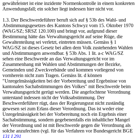
gewährleistet ist eine inzidente Normenkontrolle in einem konkreten
Anwendungsfall; ein solcher liegt indessen hier nicht vor.
1.3. Der Beschwerdeführer beruft sich auf § 53b des Wahl- und
Abstimmungsgesetzes des Kantons Schwyz vom 15. Oktober 1970
(WAG/SZ; SRSZ 120.100) und bringt vor, aufgrund dieser
Bestimmung hätte das Verwaltungsgericht auf seine Rüge, die
Gewaltenteilung sei verletzt, eintreten müssen. Gemäss § 1
WAG/SZ ist dieses Gesetz bei allen dem Volk zustehenden Wahlen
und Abstimmungen anwendbar. § 53b Abs. 1 lit. a-c WAG/SZ
sehen eine Beschwerde an das Verwaltungsgericht vor im
Zusammenhang mit Wahlen und Abstimmungen der Bezirke,
Gemeinden und Zweckverbände und kommen vorliegend von
vornherein nicht zum Tragen. Gemäss lit. d können
"Unregelmässigkeiten bei der Vorbereitung und Ergebnisse von
kantonalen Sachabstimmungen des Volkes" mit Beschwerde beim
Verwaltungsgericht gerügt werden. Die angefochtene Verordnung
unterstand indessen nicht der Volksabstimmung. Der
Beschwerdeführer rügt, dass der Regierungsrat nicht zuständig
gewesen sei zum Erlass dieser Verordnung. Das ist weder eine
Unregelmässigkeit bei der Vorbereitung noch ein Ergebnis einer
Sachabstimmung, sondern gegebenenfalls ein inhaltlicher Mangel
der Verordnung und ist mit Beschwerde gegen die Verordnung als
solche anzufechten (vgl. für das Verfahren vor Bundesgericht BGE
131 I 291