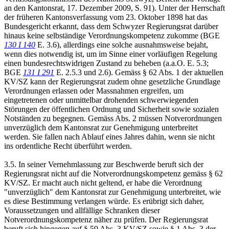
an den Kantonsrat, 17. Dezember 2009, S. 91). Unter der Herrschaft
der früheren Kantonsverfassung vom 23. Oktober 1898 hat das
Bundesgericht erkannt, dass dem Schwyzer Regierungsrat darüber
hinaus keine selbständige Verordnungskompetenz zukomme (BGE
130 I 140
E. 3.6), allerdings eine solche ausnahmsweise bejaht,
wenn dies notwendig ist, um im Sinne einer vorläufigen Regelung
einen bundesrechtswidrigen Zustand zu beheben (a.a.O. E. 5.3;
BGE
131 I 291
E. 2.5.3 und 2.6). Gemäss § 62 Abs. 1 der aktuellen
KV/SZ kann der Regierungsrat zudem ohne gesetzliche Grundlage
Verordnungen erlassen oder Massnahmen ergreifen, um
eingetretenen oder unmittelbar drohenden schwerwiegenden
Störungen der öffentlichen Ordnung und Sicherheit sowie sozialen
Notständen zu begegnen. Gemäss Abs. 2 müssen Notverordnungen
unverzüglich dem Kantonsrat zur Genehmigung unterbreitet
werden. Sie fallen nach Ablauf eines Jahres dahin, wenn sie nicht
ins ordentliche Recht überführt werden.
3.5. In seiner Vernehmlassung zur Beschwerde beruft sich der
Regierungsrat nicht auf die Notverordnungskompetenz gemäss § 62
KV/SZ. Er macht auch nicht geltend, er habe die Verordnung
"unverzüglich" dem Kantonsrat zur Genehmigung unterbreitet, wie
es diese Bestimmung verlangen würde. Es erübrigt sich daher,
Voraussetzungen und allfällige Schranken dieser
Notverordnungskompetenz näher zu prüfen. Der Regierungsrat
beruft sich hingegen auf § 59 Abs. 3 KV/SZ sowie § 1 Abs. 3 der