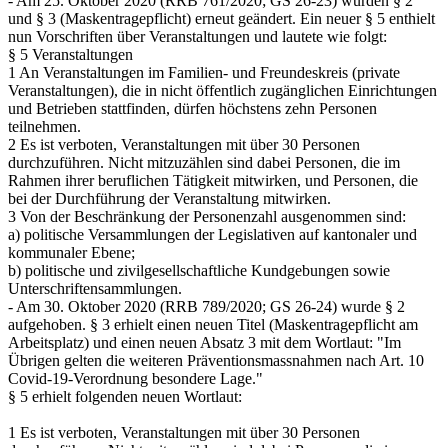
- Am 25. Oktober 2020 (RRB 761/2020; GS 26-23) wurden § 2
und § 3 (Maskentragepflicht) erneut geändert. Ein neuer § 5 enthielt
nun Vorschriften über Veranstaltungen und lautete wie folgt:
§ 5 Veranstaltungen
1 An Veranstaltungen im Familien- und Freundeskreis (private
Veranstaltungen), die in nicht öffentlich zugänglichen Einrichtungen
und Betrieben stattfinden, dürfen höchstens zehn Personen
teilnehmen.
2 Es ist verboten, Veranstaltungen mit über 30 Personen
durchzuführen. Nicht mitzuzählen sind dabei Personen, die im
Rahmen ihrer beruflichen Tätigkeit mitwirken, und Personen, die
bei der Durchführung der Veranstaltung mitwirken.
3 Von der Beschränkung der Personenzahl ausgenommen sind:
a) politische Versammlungen der Legislativen auf kantonaler und
kommunaler Ebene;
b) politische und zivilgesellschaftliche Kundgebungen sowie
Unterschriftensammlungen.
- Am 30. Oktober 2020 (RRB 789/2020; GS 26-24) wurde § 2
aufgehoben. § 3 erhielt einen neuen Titel (Maskentragepflicht am
Arbeitsplatz) und einen neuen Absatz 3 mit dem Wortlaut: "Im
Übrigen gelten die weiteren Präventionsmassnahmen nach Art. 10
Covid-19-Verordnung besondere Lage."
§ 5 erhielt folgenden neuen Wortlaut:
1 Es ist verboten, Veranstaltungen mit über 30 Personen