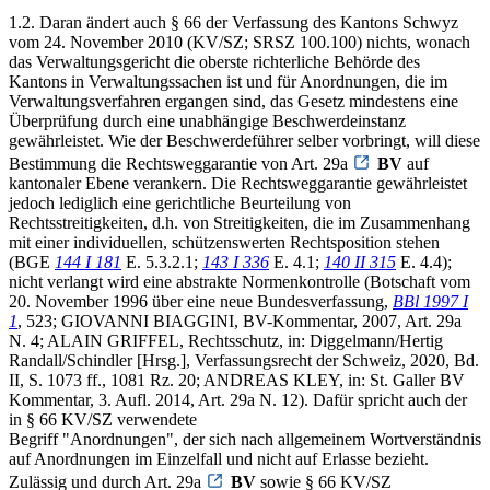
1.2. Daran ändert auch § 66 der Verfassung des Kantons Schwyz
vom 24. November 2010 (KV/SZ; SRSZ 100.100) nichts, wonach
das Verwaltungsgericht die oberste richterliche Behörde des
Kantons in Verwaltungssachen ist und für Anordnungen, die im
Verwaltungsverfahren ergangen sind, das Gesetz mindestens eine
Überprüfung durch eine unabhängige Beschwerdeinstanz
gewährleistet. Wie der Beschwerdeführer selber vorbringt, will diese
Bestimmung die Rechtsweggarantie von Art. 29a
BV
auf
kantonaler Ebene verankern. Die Rechtsweggarantie gewährleistet
jedoch lediglich eine gerichtliche Beurteilung von
Rechtsstreitigkeiten, d.h. von Streitigkeiten, die im Zusammenhang
mit einer individuellen, schützenswerten Rechtsposition stehen
(BGE
144 I 181
E. 5.3.2.1;
143 I 336
E. 4.1;
140 II 315
E. 4.4);
nicht verlangt wird eine abstrakte Normenkontrolle (Botschaft vom
20. November 1996 über eine neue Bundesverfassung,
BBl 1997 I
1
, 523; GIOVANNI BIAGGINI, BV-Kommentar, 2007, Art. 29a
N. 4; ALAIN GRIFFEL, Rechtsschutz, in: Diggelmann/Hertig
Randall/Schindler [Hrsg.], Verfassungsrecht der Schweiz, 2020, Bd.
II, S. 1073 ff., 1081 Rz. 20; ANDREAS KLEY, in: St. Galler BV
Kommentar, 3. Aufl. 2014, Art. 29a N. 12). Dafür spricht auch der
in § 66 KV/SZ verwendete
Begriff "Anordnungen", der sich nach allgemeinem Wortverständnis
auf Anordnungen im Einzelfall und nicht auf Erlasse bezieht.
Zulässig und durch Art. 29a
BV
sowie § 66 KV/SZ