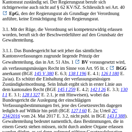
Kantonsrat zuständig sei. Der Regierungsrat berufe sich
richtigerweise auch nicht auf § 62 KV/SZ. Schliesslich sei Art. 40
EpG
, den der Regierungsrat als Grundlage der Verordnung
anführe, keine Ermächtigung für den Regierungsrat.
3.1. Mit der Rüge, die Verordnung sei kompetenzwidrig erlassen
worden, beruft sich der Beschwerdeführer auf den Grundsatz der
Gewaltenteilung.
3.1.1. Das Bundesgericht hat seit jeher das sämtlichen
Kantonsverfassungen zugrunde liegende Prinzip der
Gewaltenteilung, das in Art. 51 Abs. 1
BV
vorausgesetzt wird,
als verfassungsmässiges Recht im Sinne von Art. 95 lit. c
BGG
anerkannt (BGE
145 V 380
E. 6.3;
138 I 196
E. 4.1;
126 I 180
E.
2a/aa). Es schützt die Einhaltung der verfassungsmässigen
Zuständigkeitsordnung. Sein Inhalt ergibt sich in erster Linie aus
dem kantonalen Recht (BGE
145 I 259
E. 4.2;
142 I 26
E. 3.3;
130
I 1
E. 3.1;
128 I 327
E. 2.1, je mit Hinweisen), wobei das
Bundesgericht die Auslegung der einschlägigen
Verfassungsbestimmungen frei, jene des Gesetzesrechts dagegen
lediglich auf Willkür hin prüft (BGE
127 I 60
E. 2a; Urteil
2C
234/2016
vom 24. Mai 2017 E. 3.2, nicht publ. in BGE
143 I 388
).
Gewaltenteilung bedeutet namentlich, dass Bestimmungen, die in
einem Gesetz stehen müssen, nicht durch andere Organe erlassen
werden dürfen, es sei denn aufgrund gültiger Gesetzesdelegation