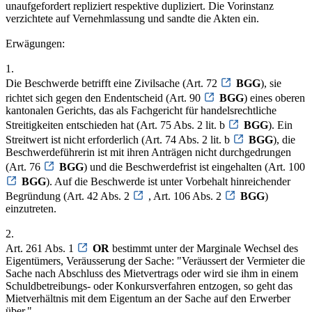
unaufgefordert repliziert respektive dupliziert. Die Vorinstanz
verzichtete auf Vernehmlassung und sandte die Akten ein.
Erwägungen:
1.
Die Beschwerde betrifft eine Zivilsache (Art. 72
BGG
), sie
richtet sich gegen den Endentscheid (Art. 90
BGG
) eines oberen
kantonalen Gerichts, das als Fachgericht für handelsrechtliche
Streitigkeiten entschieden hat (Art. 75 Abs. 2 lit. b
BGG
). Ein
Streitwert ist nicht erforderlich (Art. 74 Abs. 2 lit. b
BGG
), die
Beschwerdeführerin ist mit ihren Anträgen nicht durchgedrungen
(Art. 76
BGG
) und die Beschwerdefrist ist eingehalten (Art. 100
BGG
). Auf die Beschwerde ist unter Vorbehalt hinreichender
Begründung (Art. 42 Abs. 2
, Art. 106 Abs. 2
BGG
)
einzutreten.
2.
Art. 261 Abs. 1
OR
bestimmt unter der Marginale Wechsel des
Eigentümers, Veräusserung der Sache: "Veräussert der Vermieter die
Sache nach Abschluss des Mietvertrags oder wird sie ihm in einem
Schuldbetreibungs- oder Konkursverfahren entzogen, so geht das
Mietverhältnis mit dem Eigentum an der Sache auf den Erwerber
über."