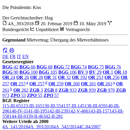
Die Präsidentin: Kiss
Der Gerichtsschreiber: Hug
4A_393/2018
20. Februar 2019
10. März 2019
Bundesgericht
Unpubliziert
Vertragsrecht
Gegenstand
Mietvertrag; Übergang des Mietverhältnisses
DE
FR
IT
EN
Gesetzesregister
BGG
42
BGG
66
BGG
68
BGG
72
BGG
74
BGG
75
BGG
76
BGG
90
BGG
100
BGG
105
BGG
106
BV
9
BV
29
OR
1
OR
18
OR
24
OR
26
OR
28
OR
31
OR
32
OR
192
OR
253
OR
256
OR
a
d
a
257
OR
257
OR
257
OR
259
OR
260
OR
261
OR
261
OR
b
261
OR
262
ZGB
3
ZGB
8
ZGB
933
ZGB
959
ZGB
970
ZGB
973
ZPO
53
ZPO
55
ZPO
57
BGE Register
115-III-65
123-III-165
130-III-554
137-III-145
138-III-659
140-III-
206
140-IV-1
141-III-195
142-III-239
142-V-466
143-III-157
143-III-
558
144-III-93
39-II-463
42-II-281
Weitere Urteile ab 2000
4A_141/2018
4A_393/2018
4A_542/2014
4C.84/2007