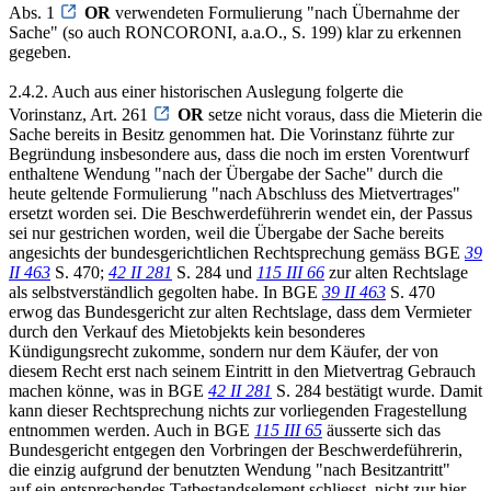
Abs. 1
OR
verwendeten Formulierung "nach Übernahme der
Sache" (so auch RONCORONI, a.a.O., S. 199) klar zu erkennen
gegeben.
2.4.2. Auch aus einer historischen Auslegung folgerte die
Vorinstanz, Art. 261
OR
setze nicht voraus, dass die Mieterin die
Sache bereits in Besitz genommen hat. Die Vorinstanz führte zur
Begründung insbesondere aus, dass die noch im ersten Vorentwurf
enthaltene Wendung "nach der Übergabe der Sache" durch die
heute geltende Formulierung "nach Abschluss des Mietvertrages"
ersetzt worden sei. Die Beschwerdeführerin wendet ein, der Passus
sei nur gestrichen worden, weil die Übergabe der Sache bereits
angesichts der bundesgerichtlichen Rechtsprechung gemäss BGE
39
II 463
S. 470;
42 II 281
S. 284 und
115 III 66
zur alten Rechtslage
als selbstverständlich gegolten habe. In BGE
39 II 463
S. 470
erwog das Bundesgericht zur alten Rechtslage, dass dem Vermieter
durch den Verkauf des Mietobjekts kein besonderes
Kündigungsrecht zukomme, sondern nur dem Käufer, der von
diesem Recht erst nach seinem Eintritt in den Mietvertrag Gebrauch
machen könne, was in BGE
42 II 281
S. 284 bestätigt wurde. Damit
kann dieser Rechtsprechung nichts zur vorliegenden Fragestellung
entnommen werden. Auch in BGE
115 III 65
äusserte sich das
Bundesgericht entgegen den Vorbringen der Beschwerdeführerin,
die einzig aufgrund der benutzten Wendung "nach Besitzantritt"
auf ein entsprechendes Tatbestandselement schliesst, nicht zur hier