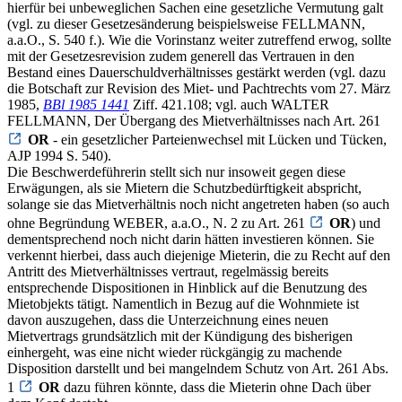
hierfür bei unbeweglichen Sachen eine gesetzliche Vermutung galt
(vgl. zu dieser Gesetzesänderung beispielsweise FELLMANN,
a.a.O., S. 540 f.). Wie die Vorinstanz weiter zutreffend erwog, sollte
mit der Gesetzesrevision zudem generell das Vertrauen in den
Bestand eines Dauerschuldverhältnisses gestärkt werden (vgl. dazu
die Botschaft zur Revision des Miet- und Pachtrechts vom 27. März
1985,
BBl 1985 1441
Ziff. 421.108; vgl. auch WALTER
FELLMANN, Der Übergang des Mietverhältnisses nach Art. 261
OR
- ein gesetzlicher Parteienwechsel mit Lücken und Tücken,
AJP 1994 S. 540).
Die Beschwerdeführerin stellt sich nur insoweit gegen diese
Erwägungen, als sie Mietern die Schutzbedürftigkeit abspricht,
solange sie das Mietverhältnis noch nicht angetreten haben (so auch
ohne Begründung WEBER, a.a.O., N. 2 zu Art. 261
OR
) und
dementsprechend noch nicht darin hätten investieren können. Sie
verkennt hierbei, dass auch diejenige Mieterin, die zu Recht auf den
Antritt des Mietverhältnisses vertraut, regelmässig bereits
entsprechende Dispositionen in Hinblick auf die Benutzung des
Mietobjekts tätigt. Namentlich in Bezug auf die Wohnmiete ist
davon auszugehen, dass die Unterzeichnung eines neuen
Mietvertrags grundsätzlich mit der Kündigung des bisherigen
einhergeht, was eine nicht wieder rückgängig zu machende
Disposition darstellt und bei mangelndem Schutz von Art. 261 Abs.
1
OR
dazu führen könnte, dass die Mieterin ohne Dach über