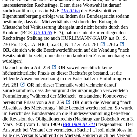
interessierenden Rechtsfrage. Denn diese Wortwahl ist darauf
zurückzuführen, dass in BGE
115 III 65
der Besitzantritt vor
Eigentumsübergang erfolgt war. Indem das Bundesgericht sodann
bestimmte, dass das Mietverhältnis erst durch den Entzug der
Mietsache bei Veräusserung übergeht und nicht bereits durch den
Konkurs (BGE
115 III 65
E. 3), nahm es nicht zur vorliegenden
Rechtsfrage Stellung (so auch HÜRLIMANN-KAUP, a.a.O., S.
230 Fn. 123; a.A. HIGI, a.a.O., N. 12 zu Art. 261
-261a
OR
, die sich wie die Beschwerdeführerin auf die Wendung "nach
Besitzantritt" bezieht, ohne diese im konkreten Zusammenhang zu
würdigen).
Da auch unter a Art. 259
OR
soweit ersichtlich keine
höchstrichterliche Praxis zu dieser Rechtsfrage bestand, ist die
fehlende Auseinandersetzung in der Botschaft zur Einführung von
Art. 261
OR
mit dieser Thematik wohl vielmehr darauf
zurückzuführen, dass die aufgrund der ursprünglich verwendeten
Formulierung "während der Miethzeit" entstandene Kontroverse
bereits mit Erlass von a Art. 259
OR
durch die Wendung "nach
Abschluss des Mietvertrags" hätte beendet werden sollen. So wurde
im Bericht des Bundesrates an die Bundesversammlung betreffend
die Revision des Obligationenrechts (Nachtrag zur Botschaft vom 3.
März 1905) vom 1. Juni 1909 (
BBl 1909 III 741
) festgehalten: "Der
Anspruch bei Verkauf der vermieteten Sache [...] soll nicht bloss im
Falle des Verkaufs während der Mietzeit, sondern auch bei Verkauf