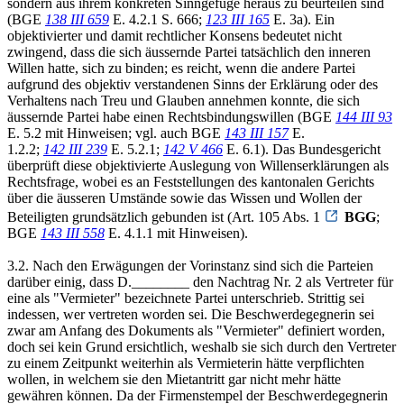
sondern aus ihrem konkreten Sinngefüge heraus zu beurteilen sind
(BGE
138 III 659
E. 4.2.1 S. 666;
123 III 165
E. 3a). Ein
objektivierter und damit rechtlicher Konsens bedeutet nicht
zwingend, dass die sich äussernde Partei tatsächlich den inneren
Willen hatte, sich zu binden; es reicht, wenn die andere Partei
aufgrund des objektiv verstandenen Sinns der Erklärung oder des
Verhaltens nach Treu und Glauben annehmen konnte, die sich
äussernde Partei habe einen Rechtsbindungswillen (BGE
144 III 93
E. 5.2 mit Hinweisen; vgl. auch BGE
143 III 157
E.
1.2.2;
142 III 239
E. 5.2.1;
142 V 466
E. 6.1). Das Bundesgericht
überprüft diese objektivierte Auslegung von Willenserklärungen als
Rechtsfrage, wobei es an Feststellungen des kantonalen Gerichts
über die äusseren Umstände sowie das Wissen und Wollen der
Beteiligten grundsätzlich gebunden ist (Art. 105 Abs. 1
BGG
;
BGE
143 III 558
E. 4.1.1 mit Hinweisen).
3.2. Nach den Erwägungen der Vorinstanz sind sich die Parteien
darüber einig, dass D.________ den Nachtrag Nr. 2 als Vertreter für
eine als "Vermieter" bezeichnete Partei unterschrieb. Strittig sei
indessen, wer vertreten worden sei. Die Beschwerdegegnerin sei
zwar am Anfang des Dokuments als "Vermieter" definiert worden,
doch sei kein Grund ersichtlich, weshalb sie sich durch den Vertreter
zu einem Zeitpunkt weiterhin als Vermieterin hätte verpflichten
wollen, in welchem sie den Mietantritt gar nicht mehr hätte
gewähren können. Da der Firmenstempel der Beschwerdegegnerin