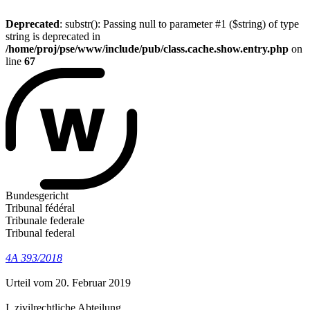
Deprecated
: substr(): Passing null to parameter #1 ($string) of type
string is deprecated in
/home/proj/pse/www/include/pub/class.cache.show.entry.php
on
line
67
Bundesgericht
Tribunal fédéral
Tribunale federale
Tribunal federal
4A 393/2018
Urteil vom 20. Februar 2019
I. zivilrechtliche Abteilung