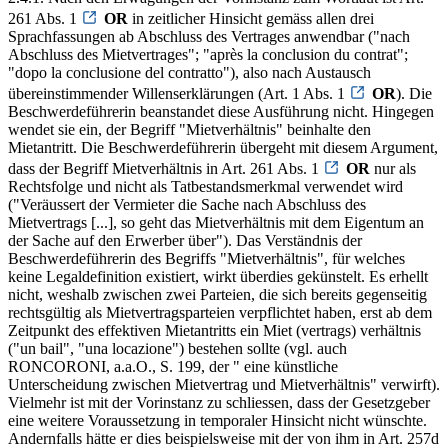
261 Abs. 1
OR
in zeitlicher Hinsicht gemäss allen drei
Sprachfassungen ab Abschluss des Vertrages anwendbar ("nach
Abschluss des Mietvertrages"; "après la conclusion du contrat";
"dopo la conclusione del contratto"), also nach Austausch
übereinstimmender Willenserklärungen (Art. 1 Abs. 1
OR
). Die
Beschwerdeführerin beanstandet diese Ausführung nicht. Hingegen
wendet sie ein, der Begriff "Mietverhältnis" beinhalte den
Mietantritt. Die Beschwerdeführerin übergeht mit diesem Argument,
dass der Begriff Mietverhältnis in Art. 261 Abs. 1
OR
nur als
Rechtsfolge und nicht als Tatbestandsmerkmal verwendet wird
("Veräussert der Vermieter die Sache nach Abschluss des
Mietvertrags [...], so geht das Mietverhältnis mit dem Eigentum an
der Sache auf den Erwerber über"). Das Verständnis der
Beschwerdeführerin des Begriffs "Mietverhältnis", für welches
keine Legaldefinition existiert, wirkt überdies gekünstelt. Es erhellt
nicht, weshalb zwischen zwei Parteien, die sich bereits gegenseitig
rechtsgültig als Mietvertragsparteien verpflichtet haben, erst ab dem
Zeitpunkt des effektiven Mietantritts ein Miet (vertrags) verhältnis
("un bail", "una locazione") bestehen sollte (vgl. auch
RONCORONI, a.a.O., S. 199, der " eine künstliche
Unterscheidung zwischen Mietvertrag und Mietverhältnis" verwirft).
Vielmehr ist mit der Vorinstanz zu schliessen, dass der Gesetzgeber
eine weitere Voraussetzung in temporaler Hinsicht nicht wünschte.
Andernfalls hätte er dies beispielsweise mit der von ihm in Art. 257d