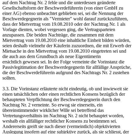
auf dem Nachtrag Nr. 2 fehle und die unterdessen geänderte
Gesellschaftsform der Beschwerdeführerin (von einer GmbH zu
einer AG) ebenso unbeachtet geblieben sei, sei die Nennung der
Beschwerdegegnerin als "Vermieter" wohl darauf zurückzuführen,
dass der Mietvertrag vom 19.08.2010 oder der Nachtrag Nr. 1 als
Vorlage dienten, wobei vergessen ging, die Vertragsparteien
anzupassen. Die beiden Nachträge, die zusammen mit dem
Mietvertrag vom 19.08.2010 eine inhaltliche Einheit bilden würden,
seien deshalb vielmehr der Käuferin zuzuordnen, die mit Erwerb der
Mietsache in den Mietvertrag vom 19.08.2010 eingetreten sei und
die auch aus dem Grundbuch als neue Eigentümerin
ersichtlich gewesen sei. In der Folge verneinte die Vorinstanz die
Passivlegitimation der Beschwerdegegnerin für allfällige Ansprüche,
die der Beschwerdeführerin aufgrund des Nachtrags Nr. 2 zustehen
sollten.
3.3. Die Vorinstanz erläuterte nicht eindeutig, ob und inwieweit sie
einen tatsächlichen oder einen rechtlichen Konsens bezüglich der
behaupteten Verpflichtung der Beschwerdegegnerin durch den
Nachtrag Nr. 2 verneinte. So erwog sie einerseits, ein
übereinstimmender wirklicher Wille sei betreffend das
Vertretungsverhältnis im Nachtrag Nr. 2 nicht behauptet worden,
weshalb ein allfälliger rechtlicher Konsens zu bestimmen sei.
Andererseits greift sie nach dieser (vermeintlich) objektivierten
Auslegung insofern auf eine subjektive zurück, als sie schliesst, der