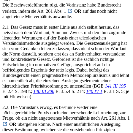
Die Beschwerdeführerin rügt, die Vorinstanz habe Bundesrecht
verletzt, indem sie Art. 261 Abs. 1
OR
auf das noch nicht
angetretene Mietverhältnis anwandte.
2.1. Das Gesetz muss in erster Linie aus sich selbst heraus, das
heisst nach dem Wortlaut, Sinn und Zweck und den ihm zugrunde
liegenden Wertungen auf der Basis einer teleologischen
Verständnismethode ausgelegt werden. Die Gesetzesauslegung hat
sich vom Gedanken leiten zu lassen, dass nicht schon der Wortlaut
die Norm darstellt, sondern erst das an Sachverhalten verstandene
und konkretisierte Gesetz. Gefordert ist die sachlich richtige
Entscheidung im normativen Gefüge, ausgerichtet auf ein
befriedigendes Ergebnis der ratio legis. Dabei befolgt das
Bundesgericht einen pragmatischen Methodenpluralismus und lehnt
es namentlich ab, die einzelnen Auslegungselemente einer
hierarchischen Prioritätsordnung zu unterstellen (BGE
141 III 195
E. 2.4 S. 198 f.;
140 III 206
E. 3.5.4 S. 214;
140 IV 1
E. 3.1 S. 5; je
mit Hinweisen).
2.2. Die Vorinstanz erwog, es bestünde weder eine
höchstgerichtliche Praxis noch eine herrschende Lehrmeinung zur
Frage, ob ein nicht angetretenes Mietverhältnis nach Art. 261 Abs. 1
OR
übergehen könne. Nach einer ausführlichen Auslegung
dieser Bestimmung, welcher sie die vorstehenden Prinzipien