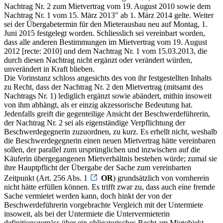
Nachtrag Nr. 2 zum Mietvertrag vom 19. August 2010 sowie dem
Nachtrag Nr. 1 vom 15. März 2013" ab 1. März 2014 gelte. Weiter
sei der Übergabetermin für den Mieterausbau neu auf Montag, 1.
Juni 2015 festgelegt worden. Schliesslich sei vereinbart worden,
dass alle anderen Bestimmungen im Mietvertrag vom 19. August
2012 [recte: 2010] und dem Nachtrag Nr. 1 vom 15.03.2013, die
durch diesen Nachtrag nicht ergänzt oder verändert würden,
unverändert in Kraft blieben.
Die Vorinstanz schloss angesichts des von ihr festgestellten Inhalts
zu Recht, dass der Nachtrag Nr. 2 den Mietvertrag (mitsamt des
Nachtrags Nr. 1) lediglich ergänzt sowie abändert, mithin insoweit
von ihm abhängt, als er einzig akzessorische Bedeutung hat.
Jedenfalls greift die gegenteilige Ansicht der Beschwerdeführerin,
der Nachtrag Nr. 2 sei als eigenständige Verpflichtung der
Beschwerdegegnerin zuzuordnen, zu kurz. Es erhellt nicht, weshalb
die Beschwerdegegnerin einen neuen Mietvertrag hätte vereinbaren
sollen, der parallel zum ursprünglichen und inzwischen auf die
Käuferin übergegangenen Mietverhältnis bestehen würde; zumal sie
ihre Hauptpflicht der Übergabe der Sache zum vereinbarten
Zeitpunkt (Art. 256 Abs. 1
OR
) grundsätzlich von vornherein
nicht hätte erfüllen können. Es trifft zwar zu, dass auch eine fremde
Sache vermietet werden kann, doch hinkt der von der
Beschwerdeführerin vorgebrachte Vergleich mit der Untermiete
insoweit, als bei der Untermiete die Untervermieterin
definitionsgemäss über ein obligatorisches Recht am Mietobjekt