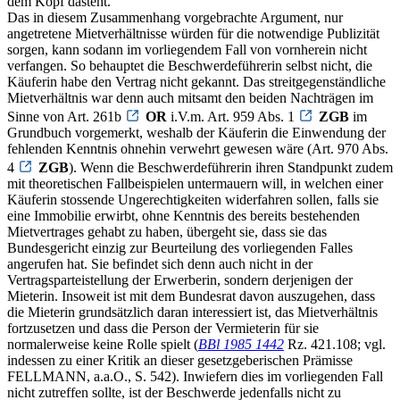
dem Kopf dasteht.
Das in diesem Zusammenhang vorgebrachte Argument, nur
angetretene Mietverhältnisse würden für die notwendige Publizität
sorgen, kann sodann im vorliegendem Fall von vornherein nicht
verfangen. So behauptet die Beschwerdeführerin selbst nicht, die
Käuferin habe den Vertrag nicht gekannt. Das streitgegenständliche
Mietverhältnis war denn auch mitsamt den beiden Nachträgen im
Sinne von Art. 261b
OR
i.V.m. Art. 959 Abs. 1
ZGB
im
Grundbuch vorgemerkt, weshalb der Käuferin die Einwendung der
fehlenden Kenntnis ohnehin verwehrt gewesen wäre (Art. 970 Abs.
4
ZGB
). Wenn die Beschwerdeführerin ihren Standpunkt zudem
mit theoretischen Fallbeispielen untermauern will, in welchen einer
Käuferin stossende Ungerechtigkeiten widerfahren sollen, falls sie
eine Immobilie erwirbt, ohne Kenntnis des bereits bestehenden
Mietvertrages gehabt zu haben, übergeht sie, dass sie das
Bundesgericht einzig zur Beurteilung des vorliegenden Falles
angerufen hat. Sie befindet sich denn auch nicht in der
Vertragsparteistellung der Erwerberin, sondern derjenigen der
Mieterin. Insoweit ist mit dem Bundesrat davon auszugehen, dass
die Mieterin grundsätzlich daran interessiert ist, das Mietverhältnis
fortzusetzen und dass die Person der Vermieterin für sie
normalerweise keine Rolle spielt (
BBl 1985 1442
Rz. 421.108; vgl.
indessen zu einer Kritik an dieser gesetzgeberischen Prämisse
FELLMANN, a.a.O., S. 542). Inwiefern dies im vorliegenden Fall
nicht zutreffen sollte, ist der Beschwerde jedenfalls nicht zu