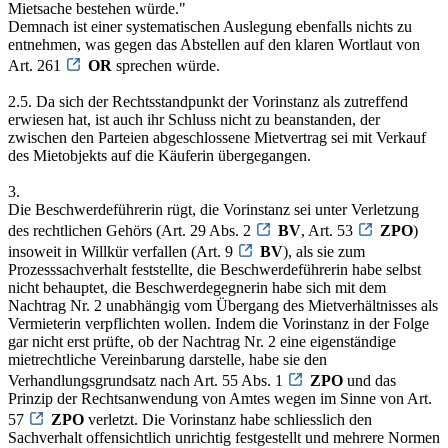
Mietsache bestehen würde."
Demnach ist einer systematischen Auslegung ebenfalls nichts zu
entnehmen, was gegen das Abstellen auf den klaren Wortlaut von
Art. 261
OR
sprechen würde.
2.5. Da sich der Rechtsstandpunkt der Vorinstanz als zutreffend
erwiesen hat, ist auch ihr Schluss nicht zu beanstanden, der
zwischen den Parteien abgeschlossene Mietvertrag sei mit Verkauf
des Mietobjekts auf die Käuferin übergegangen.
3.
Die Beschwerdeführerin rügt, die Vorinstanz sei unter Verletzung
des rechtlichen Gehörs (Art. 29 Abs. 2
BV
, Art. 53
ZPO
)
insoweit in Willkür verfallen (Art. 9
BV
), als sie zum
Prozesssachverhalt feststellte, die Beschwerdeführerin habe selbst
nicht behauptet, die Beschwerdegegnerin habe sich mit dem
Nachtrag Nr. 2 unabhängig vom Übergang des Mietverhältnisses als
Vermieterin verpflichten wollen. Indem die Vorinstanz in der Folge
gar nicht erst prüfte, ob der Nachtrag Nr. 2 eine eigenständige
mietrechtliche Vereinbarung darstelle, habe sie den
Verhandlungsgrundsatz nach Art. 55 Abs. 1
ZPO
und das
Prinzip der Rechtsanwendung von Amtes wegen im Sinne von Art.
57
ZPO
verletzt. Die Vorinstanz habe schliesslich den
Sachverhalt offensichtlich unrichtig festgestellt und mehrere Normen