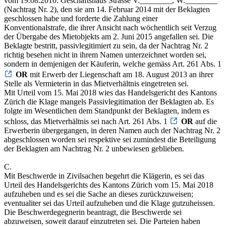
vom 19.08.2010: Geschäftshaus Strasse V.________, W.________"
(Nachtrag Nr. 2), den sie am 14. Februar 2014 mit der Beklagten
geschlossen habe und forderte die Zahlung einer
Konventionalstrafe, die ihrer Ansicht nach wöchentlich seit Verzug
der Übergabe des Mietobjekts am 2. Juni 2015 angefallen sei. Die
Beklagte bestritt, passivlegitimiert zu sein, da der Nachtrag Nr. 2
richtig besehen nicht in ihrem Namen unterzeichnet worden sei,
sondern in demjenigen der Käuferin, welche gemäss Art. 261 Abs. 1
OR
mit Erwerb der Liegenschaft am 18. August 2013 an ihrer
Stelle als Vermieterin in das Mietverhältnis eingetreten sei.
Mit Urteil vom 15. Mai 2018 wies das Handelsgericht des Kantons
Zürich die Klage mangels Passivlegitimation der Beklagten ab. Es
folgte im Wesentlichen dem Standpunkt der Beklagten, indem es
schloss, das Mietverhältnis sei nach Art. 261 Abs. 1
OR
auf die
Erwerberin übergegangen, in deren Namen auch der Nachtrag Nr. 2
abgeschlossen worden sei respektive sei zumindest die Beteiligung
der Beklagten am Nachtrag Nr. 2 unbewiesen geblieben.
C.
Mit Beschwerde in Zivilsachen begehrt die Klägerin, es sei das
Urteil des Handelsgerichts des Kantons Zürich vom 15. Mai 2018
aufzuheben und es sei die Sache an dieses zurückzuweisen;
eventualiter sei das Urteil aufzuheben und die Klage gutzuheissen.
Die Beschwerdegegnerin beantragt, die Beschwerde sei
abzuweisen, soweit darauf einzutreten sei. Die Parteien haben