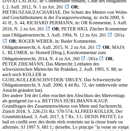
DAVID LACHAT, in: Commentaire romand, Code des obligations
I, 2. Aufl. 2012, N. 1 zu Art. 261
OR
;
PIETRUSZAK/ZACHARIAE, Der Schutz des Mieters von Wohn-
und Geschäftsräumen in der Zwangsverwertung, in: recht 2000, S.
41 ff., S. 44; RICHARD PERMANN, in: OR Kommentar, 3. Aufl.
2016, N. 2 zu Art. 261
OR
; PETER HIGI, Zürcher Kommentar
zum Obligationenrecht, 3. Aufl. 1994, N. 12 zu Art. 261
/261a
OR
; ROGER WEBER, in: Basler Kommentar,
Obligationenrecht, 6. Aufl. 2015, N. 2 zu Art. 261
OR
; MAJA
L. BLUMER, in: Honsell [Hrsg.], Kurzkommentar zum
Obligationenrecht, 2014, N. 4 zu Art. 260
/261a
OR
;
PETER ZIHLMANN, Das Mietrecht: Leitfaden des
schweizerischen Mietrechts für Praktiker, 2. Aufl. 1995, S. 88; so
auch noch KOLLER in
GUHL/KOLLER/SCHNYDER/ DRUEY, Das Schweizerische
Obligationenrecht, 9. Aufl. 2000, § 44 Rz. 72, der mittlerweile seine
Ansicht geändert hat).
Der andere Teil der Lehre erachtet den Abschluss des Mietvertrags
als genügend (so v.a. BETTINA HÜRLIMANN-KAUP,
Grundfragen des Zusammenwirkens von Miete und Sachenrecht,
Zürich 2018, S. 228-231 Rz. 570-574; ALFRED KOLLER, Der
Grundstückkauf, 3. Aufl. 2017, § 7 Rz. 3 f.; DENIS PIOTET, Le
bail en conflit avec des droits réels restreints sur la chose louée ou
affermée, SJ 1997 S. 681 f.; derselbe, Le principe "la vente ne rompt