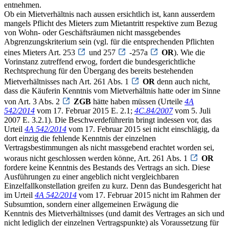
entnehmen.
Ob ein Mietverhältnis nach aussen ersichtlich ist, kann ausserdem
mangels Pflicht des Mieters zum Mietantritt respektive zum Bezug
von Wohn- oder Geschäftsräumen nicht massgebendes
Abgrenzungskriterium sein (vgl. für die entsprechenden Pflichten
eines Mieters Art. 253
und 257
-257a
OR
). Wie die
Vorinstanz zutreffend erwog, fordert die bundesgerichtliche
Rechtsprechung für den Übergang des bereits bestehenden
Mietverhältnisses nach Art. 261 Abs. 1
OR
denn auch nicht,
dass die Käuferin Kenntnis vom Mietverhältnis hatte oder im Sinne
von Art. 3 Abs. 2
ZGB
hätte haben müssen (Urteile
4A
542/2014
vom 17. Februar 2015 E. 2.1;
4C.84/2007
vom 5. Juli
2007 E. 3.2.1). Die Beschwerdeführerin bringt indessen vor, das
Urteil
4A 542/2014
vom 17. Februar 2015 sei nicht einschlägig, da
dort einzig die fehlende Kenntnis der einzelnen
Vertragsbestimmungen als nicht massgebend erachtet worden sei,
woraus nicht geschlossen werden könne, Art. 261 Abs. 1
OR
fordere keine Kenntnis des Bestands des Vertrags an sich. Diese
Ausführungen zu einer angeblich nicht vergleichbaren
Einzelfallkonstellation greifen zu kurz. Denn das Bundesgericht hat
im Urteil
4A 542/2014
vom 17. Februar 2015 nicht im Rahmen der
Subsumtion, sondern einer allgemeinen Erwägung die
Kenntnis des Mietverhältnisses (und damit des Vertrages an sich und
nicht lediglich der einzelnen Vertragspunkte) als Voraussetzung für