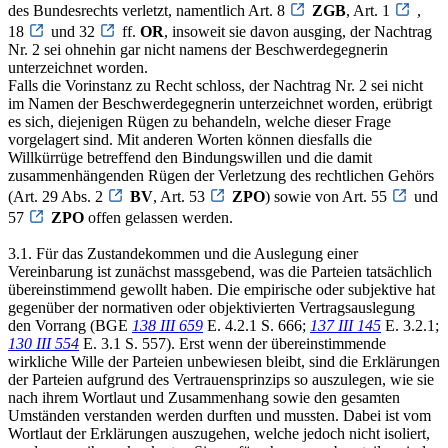
des Bundesrechts verletzt, namentlich Art. 8
ZGB
, Art. 1
,
18
und 32
ff.
OR
, insoweit sie davon ausging, der Nachtrag
Nr. 2 sei ohnehin gar nicht namens der Beschwerdegegnerin
unterzeichnet worden.
Falls die Vorinstanz zu Recht schloss, der Nachtrag Nr. 2 sei nicht
im Namen der Beschwerdegegnerin unterzeichnet worden, erübrigt
es sich, diejenigen Rügen zu behandeln, welche dieser Frage
vorgelagert sind. Mit anderen Worten können diesfalls die
Willkürrüge betreffend den Bindungswillen und die damit
zusammenhängenden Rügen der Verletzung des rechtlichen Gehörs
(Art. 29 Abs. 2
BV
, Art. 53
ZPO
) sowie von Art. 55
und
57
ZPO
offen gelassen werden.
3.1. Für das Zustandekommen und die Auslegung einer
Vereinbarung ist zunächst massgebend, was die Parteien tatsächlich
übereinstimmend gewollt haben. Die empirische oder subjektive hat
gegenüber der normativen oder objektivierten Vertragsauslegung
den Vorrang (BGE
138 III 659
E. 4.2.1 S. 666;
137 III 145
E. 3.2.1;
130 III 554
E. 3.1 S. 557). Erst wenn der übereinstimmende
wirkliche Wille der Parteien unbewiesen bleibt, sind die Erklärungen
der Parteien aufgrund des Vertrauensprinzips so auszulegen, wie sie
nach ihrem Wortlaut und Zusammenhang sowie den gesamten
Umständen verstanden werden durften und mussten. Dabei ist vom
Wortlaut der Erklärungen auszugehen, welche jedoch nicht isoliert,