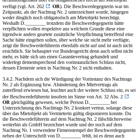
verfügt (vgl. Art. 262
OR
). Die Beschwerdegegnerin war im
Zeitpunkt, als der Nachtrag Nr. 2 unterzeichnet wurde, hingegen
weder dinglich noch obligatorisch am Mietobjekt berechtigt.
Weshalb D.________ trotzdem die Beschwerdegegnerin hätte
verpflichten wollen respektive aus welchem Grunde diese eine
irgendwie anders geartete zusätzliche Verpflichtung betreffend eine
Sache hätte eingehen sollen, über welche sie nicht mehr verfügte,
zeigt die Beschwerdeführerin ebenfalls nicht auf und ist auch nicht
ersichtlich. Sie behauptet vor Bundesgericht denn auch selbst nicht
mehr, es hätte sich um einen Garantievertrag gehandelt und
widerlegt dementsprechend den vorinstanzlichen Schluss nicht,
dessen Elemente seien in Nachtrag Nr. 2 nicht enthalten.
3.4.2. Nachdem sich die Würdigung der Vorinstanz des Nachtrags
Nr. 2 als Ergänzung bzw. Abänderung des Mietvertrags als
zutreffend erwiesen hat, leuchtet auch der weitere Schluss ein, es sei
der Beschwerdeführerin insofern im Sinne von Art. 32 Abs. 2
OR
gleichgültig gewesen, welche Person D.________ bei
Unterzeichnung des Nachtrags Nr. 2 konkret vertrat, solange diese
über das Mietobjekt als Vermieterin gültig disponieren konnte. Da
die Beschwerdeführerin auf dem Nachtrag Nr. 2 fälschlicherweise
weiterhin als GmbH bezeichnet wurde und der noch auf dem
Nachtrag Nr. 1 verwendete Firmenstempel der Beschwerdegegnerin
neben der Unterschrift von D.________ fehlt, ist es denn auch