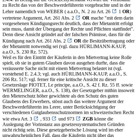
zu Recht das von der Beschwerdeführerin vorgebrachte und in der
Lehre namentlich von WEBER ( a.a.O., N. 2 zu Art. 26
1
OR
)
vertretene Argument, Art. 261 Abs. 2
OR
mache "mit dem darin
vorgesehenen Kündigungsrecht deutlich, dass der Mietantritt erfolgt
sein muss, damit der Übergang der Rechte und Pflichten stattfindet".
Denn diese Ansicht gründet auf der falschen Prämisse, dass für die
Kündigung nach Art. 261 Abs. 2
OR
die Besitzübertragung oder
der Mietantritt notwendig sei (vgl. dazu HÜRLIMANN-KAUP,
a.a.O., S. 230 Rz. 572).
Weil es für den Eintritt der Käuferin in den Mietvertrag keine Rolle
spielt, ob sie in gutem Glauben davon ausgehen durfte, dass die
veräusserte Sache nicht mit einem Mietvertrag belastet ist (vgl.
vorstehend E. 2.4.3; vgl. auch HÜRLIMANN-KAUP, a.a.O., S.
206 Rz. 517; vgl. ferner für eine kritische Ansicht zu dieser
Gesetzeslage PIOTET, Le principe, a.a.O., S. 42 f. Rz. 55 ff. sowie
WERMELINGER, a.a.O., S. 138), der Gesetzgeber mithin insoweit
den Mieterschutz höher gewichtete als den Schutz des guten
Glaubens des Erwerbers, stösst auch das weitere Argument der
Beschwerdeführerin ins Leere, unter Berücksichtigung der
verschiedenen Gutglaubensschutznormen im schweizerischen Recht
wie etwa Art. 3
, 933
und 973
ZGB
könne die
Auslegung der Vorinstanz aus gesetzessystematischen Gründen
nicht richtig sein. Diese gesetzgeberische Lösung wird im eher
unwahrscheinlichen Fall, dass die Käuferin nicht über das