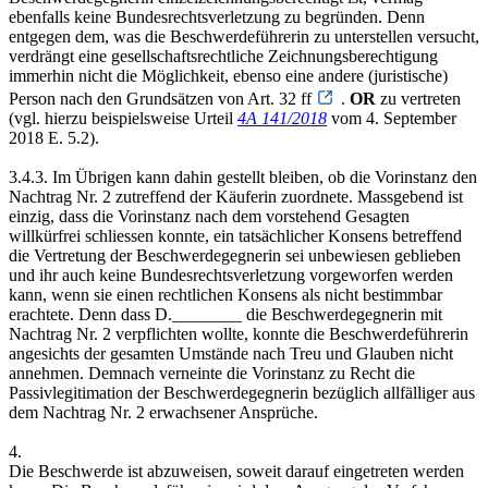
ebenfalls keine Bundesrechtsverletzung zu begründen. Denn
entgegen dem, was die Beschwerdeführerin zu unterstellen versucht,
verdrängt eine gesellschaftsrechtliche Zeichnungsberechtigung
immerhin nicht die Möglichkeit, ebenso eine andere (juristische)
Person nach den Grundsätzen von Art. 32 ff
.
OR
zu vertreten
(vgl. hierzu beispielsweise Urteil
4A 141/2018
vom 4. September
2018 E. 5.2).
3.4.3. Im Übrigen kann dahin gestellt bleiben, ob die Vorinstanz den
Nachtrag Nr. 2 zutreffend der Käuferin zuordnete. Massgebend ist
einzig, dass die Vorinstanz nach dem vorstehend Gesagten
willkürfrei schliessen konnte, ein tatsächlicher Konsens betreffend
die Vertretung der Beschwerdegegnerin sei unbewiesen geblieben
und ihr auch keine Bundesrechtsverletzung vorgeworfen werden
kann, wenn sie einen rechtlichen Konsens als nicht bestimmbar
erachtete. Denn dass D.________ die Beschwerdegegnerin mit
Nachtrag Nr. 2 verpflichten wollte, konnte die Beschwerdeführerin
angesichts der gesamten Umstände nach Treu und Glauben nicht
annehmen. Demnach verneinte die Vorinstanz zu Recht die
Passivlegitimation der Beschwerdegegnerin bezüglich allfälliger aus
dem Nachtrag Nr. 2 erwachsener Ansprüche.
4.
Die Beschwerde ist abzuweisen, soweit darauf eingetreten werden