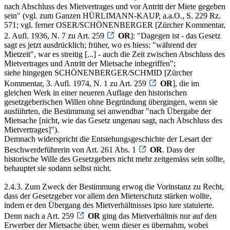
nach Abschluss des Mietvertrages und vor Antritt der Miete gegeben
sein" (vgl. zum Ganzen HÜRLIMANN-KAUP, a.a.O., S. 229 Rz.
571; vgl. ferner OSER/SCHÖNENBERGER [Zürcher Kommentar,
2. Aufl. 1936, N. 7 zu Art. 259
OR
]: "Dagegen ist - das Gesetz
sagt es jetzt ausdrücklich; früher, wo es hiess: "während der
Mietzeit", war es streitig [...] - auch die Zeit zwischen Abschluss des
Mietvertrages und Antritt der Mietsache inbegriffen";
siehe hingegen SCHÖNENBERGER/SCHMID [Zürcher
Kommentar, 3. Aufl. 1974, N. 1 zu Art. 259
OR
], die im
gleichen Werk in einer neueren Auflage den historischen
gesetzgeberischen Willen ohne Begründung übergingen, wenn sie
ausführten, die Bestimmung sei anwendbar "nach Übergabe der
Mietsache [nicht, wie das Gesetz ungenau sagt, nach Abschluss des
Mietvertrages]").
Demnach widerspricht die Entstehungsgeschichte der Lesart der
Beschwerdeführerin von Art. 261 Abs. 1
OR
. Dass der
historische Wille des Gesetzgebers nicht mehr zeitgemäss sein sollte,
behauptet sie sodann selbst nicht.
2.4.3. Zum Zweck der Bestimmung erwog die Vorinstanz zu Recht,
dass der Gesetzgeber vor allem den Mieterschutz stärken wollte,
indem er den Übergang des Mietverhältnisses ipso iure statuierte.
Denn nach a Art. 259
OR
ging das Mietverhältnis nur auf den
Erwerber der Mietsache über, wenn dieser es übernahm, wobei