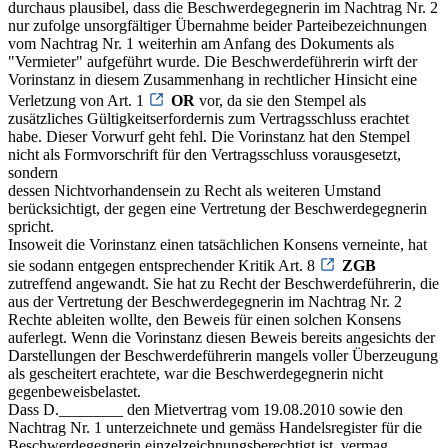
durchaus plausibel, dass die Beschwerdegegnerin im Nachtrag Nr. 2
nur zufolge unsorgfältiger Übernahme beider Parteibezeichnungen
vom Nachtrag Nr. 1 weiterhin am Anfang des Dokuments als
"Vermieter" aufgeführt wurde. Die Beschwerdeführerin wirft der
Vorinstanz in diesem Zusammenhang in rechtlicher Hinsicht eine
Verletzung von Art. 1
OR
vor, da sie den Stempel als
zusätzliches Gültigkeitserfordernis zum Vertragsschluss erachtet
habe. Dieser Vorwurf geht fehl. Die Vorinstanz hat den Stempel
nicht als Formvorschrift für den Vertragsschluss vorausgesetzt,
sondern
dessen Nichtvorhandensein zu Recht als weiteren Umstand
berücksichtigt, der gegen eine Vertretung der Beschwerdegegnerin
spricht.
Insoweit die Vorinstanz einen tatsächlichen Konsens verneinte, hat
sie sodann entgegen entsprechender Kritik Art. 8
ZGB
zutreffend angewandt. Sie hat zu Recht der Beschwerdeführerin, die
aus der Vertretung der Beschwerdegegnerin im Nachtrag Nr. 2
Rechte ableiten wollte, den Beweis für einen solchen Konsens
auferlegt. Wenn die Vorinstanz diesen Beweis bereits angesichts der
Darstellungen der Beschwerdeführerin mangels voller Überzeugung
als gescheitert erachtete, war die Beschwerdegegnerin nicht
gegenbeweisbelastet.
Dass D.________ den Mietvertrag vom 19.08.2010 sowie den
Nachtrag Nr. 1 unterzeichnete und gemäss Handelsregister für die
Beschwerdegegnerin einzelzeichnungsberechtigt ist, vermag