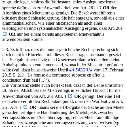
zugrunde legte, schloss die Vorinstanz, jedes Auslegungselement
spreche dafür, dass zur Anwendbarkeit von Art. 261
OR
der
Abschluss eines Mietvertrags genüge. Die Beschwerdeführerin
kritisiert diese Schlussfolgerung. Sie hält entgegen, sowohl aus einer
grammatikalischen, wie einer historischen als auch einer
teleologischen und systematischen Auslegung ergehe, dass Art. 261
OR
nur bei einem bereits angetretenen Mietverhältnis
anwendbar sein könne.
2.3. Es trifft zu, dass die bundesgerichtliche Rechtsprechung sich
noch nicht im Einzelnen mit dieser Rechtsfrage auseinandergesetzt
hat. Sie gab bisher einzig den Gesetzeswortlaut wieder, dem keine
Anhaltspunkte zu entnehmen sind, wonach der Mietantritt gefordert
wäre (vgl. dazu beispielsweise Urteil
4A 542/2014
vom 17. Februar
2015 E. 2.1: "La remise du commerce suppose en effet la
conclusion d'un bail [...]").
Die Vorinstanz stellte auch korrekt fest, dass in der Lehre umstritten
ist, ob der Abschluss des Mietvertrags in zeitlicher Hinsicht für die
Anwendbarkeit von Art. 261 Abs. 1
OR
genügt. Der eine Teil
der Lehre vertritt den Rechtsstandpunkt, über den Wortlaut von Art.
261 Abs. 1
OR
hinaus sei die Übergabe der Sache an den Mieter
gefordert; erfolge die Handänderung des Mietobjekts zwischen
Vertragsschluss und Sachübertragung, sei der Mieter auf allfällige
Schadenersatzansprüche aus Vertragsverletzung zu verweisen (vgl.