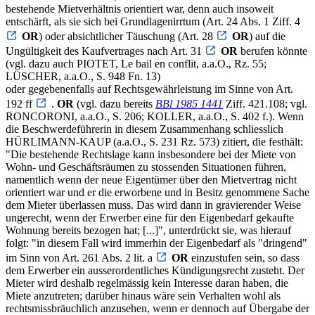
bestehende Mietverhältnis orientiert war, denn auch insoweit
entschärft, als sie sich bei Grundlagenirrtum (Art. 24 Abs. 1 Ziff. 4
OR
) oder absichtlicher Täuschung (Art. 28
OR
) auf die
Ungültigkeit des Kaufvertrages nach Art. 31
OR
berufen könnte
(vgl. dazu auch PIOTET, Le bail en conflit, a.a.O., Rz. 55;
LÜSCHER, a.a.O., S. 948 Fn. 13)
oder gegebenenfalls auf Rechtsgewährleistung im Sinne von Art.
192 ff
.
OR
(vgl. dazu bereits
BBl 1985 1441
Ziff. 421.108; vgl.
RONCORONI, a.a.O., S. 206; KOLLER, a.a.O., S. 402 f.). Wenn
die Beschwerdeführerin in diesem Zusammenhang schliesslich
HÜRLIMANN-KAUP (a.a.O., S. 231 Rz. 573) zitiert, die festhält:
"Die bestehende Rechtslage kann insbesondere bei der Miete von
Wohn- und Geschäftsräumen zu stossenden Situationen führen,
namentlich wenn der neue Eigentümer über den Mietvertrag nicht
orientiert war und er die erworbene und in Besitz genommene Sache
dem Mieter überlassen muss. Das wird dann in gravierender Weise
ungerecht, wenn der Erwerber eine für den Eigenbedarf gekaufte
Wohnung bereits bezogen hat; [...]", unterdrückt sie, was hierauf
folgt: "in diesem Fall wird immerhin der Eigenbedarf als "dringend"
im Sinn von Art. 261 Abs. 2 lit. a
OR
einzustufen sein, so dass
dem Erwerber ein ausserordentliches Kündigungsrecht zusteht. Der
Mieter wird deshalb regelmässig kein Interesse daran haben, die
Miete anzutreten; darüber hinaus wäre sein Verhalten wohl als
rechtsmissbräuchlich anzusehen, wenn er dennoch auf Übergabe der