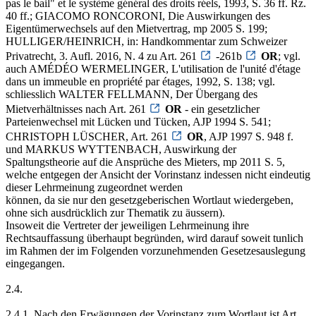
pas le bail" et le système général des droits réels, 1993, S. 36 ff. Rz.
40 ff.; GIACOMO RONCORONI, Die Auswirkungen des
Eigentümerwechsels auf den Mietvertrag, mp 2005 S. 199;
HULLIGER/HEINRICH, in: Handkommentar zum Schweizer
Privatrecht, 3. Aufl. 2016, N. 4 zu Art. 261
-261b
OR
; vgl.
auch AMÉDÉO WERMELINGER, L'utilisation de l'unité d'étage
dans un immeuble en propriété par étages, 1992, S. 138; vgl.
schliesslich WALTER FELLMANN, Der Übergang des
Mietverhältnisses nach Art. 261
OR
- ein gesetzlicher
Parteienwechsel mit Lücken und Tücken, AJP 1994 S. 541;
CHRISTOPH LÜSCHER, Art. 261
OR
, AJP 1997 S. 948 f.
und MARKUS WYTTENBACH, Auswirkung der
Spaltungstheorie auf die Ansprüche des Mieters, mp 2011 S. 5,
welche entgegen der Ansicht der Vorinstanz indessen nicht eindeutig
dieser Lehrmeinung zugeordnet werden
können, da sie nur den gesetzgeberischen Wortlaut wiedergeben,
ohne sich ausdrücklich zur Thematik zu äussern).
Insoweit die Vertreter der jeweiligen Lehrmeinung ihre
Rechtsauffassung überhaupt begründen, wird darauf soweit tunlich
im Rahmen der im Folgenden vorzunehmenden Gesetzesauslegung
eingegangen.
2.4.
2.4.1. Nach den Erwägungen der Vorinstanz zum Wortlaut ist Art.