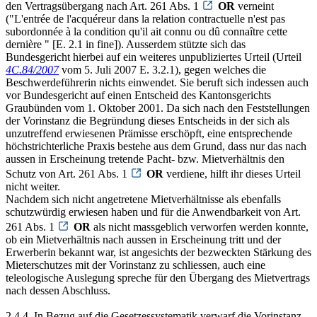
den Vertragsübergang nach Art. 261 Abs. 1
OR
verneint
("L'entrée de l'acquéreur dans la relation contractuelle n'est pas
subordonnée à la condition qu'il ait connu ou dû connaître cette
dernière " [E. 2.1 in fine]). Ausserdem stützte sich das
Bundesgericht hierbei auf ein weiteres unpubliziertes Urteil (Urteil
4C.84/2007
vom 5. Juli 2007 E. 3.2.1), gegen welches die
Beschwerdeführerin nichts einwendet. Sie beruft sich indessen auch
vor Bundesgericht auf einen Entscheid des Kantonsgerichts
Graubünden vom 1. Oktober 2001. Da sich nach den Feststellungen
der Vorinstanz die Begründung dieses Entscheids in der sich als
unzutreffend erwiesenen Prämisse erschöpft, eine entsprechende
höchstrichterliche Praxis bestehe aus dem Grund, dass nur das nach
aussen in Erscheinung tretende Pacht- bzw. Mietverhältnis den
Schutz von Art. 261 Abs. 1
OR
verdiene, hilft ihr dieses Urteil
nicht weiter.
Nachdem sich nicht angetretene Mietverhältnisse als ebenfalls
schutzwürdig erwiesen haben und für die Anwendbarkeit von Art.
261 Abs. 1
OR
als nicht massgeblich verworfen werden konnte,
ob ein Mietverhältnis nach aussen in Erscheinung tritt und der
Erwerberin bekannt war, ist angesichts der bezweckten Stärkung des
Mieterschutzes mit der Vorinstanz zu schliessen, auch eine
teleologische Auslegung spreche für den Übergang des Mietvertrags
nach dessen Abschluss.
2.4.4. In Bezug auf die Gesetzessystematik verwarf die Vorinstanz