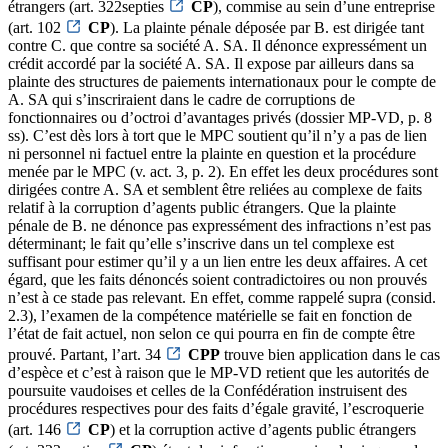
étrangers (art. 322septies
CP
), commise au sein d’une entreprise
(art. 102
CP
). La plainte pénale déposée par B. est dirigée tant
contre C. que contre sa société A. SA. Il dénonce expressément un
crédit accordé par la société A. SA. Il expose par ailleurs dans sa
plainte des structures de paiements internationaux pour le compte de
A. SA qui s’inscriraient dans le cadre de corruptions de
fonctionnaires ou d’octroi d’avantages privés (dossier MP-VD, p. 8
ss). C’est dès lors à tort que le MPC soutient qu’il n’y a pas de lien
ni personnel ni factuel entre la plainte en question et la procédure
menée par le MPC (v. act. 3, p. 2). En effet les deux procédures sont
dirigées contre A. SA et semblent être reliées au complexe de faits
relatif à la corruption d’agents public étrangers. Que la plainte
pénale de B. ne dénonce pas expressément des infractions n’est pas
déterminant; le fait qu’elle s’inscrive dans un tel complexe est
suffisant pour estimer qu’il y a un lien entre les deux affaires. A cet
égard, que les faits dénoncés soient contradictoires ou non prouvés
n’est à ce stade pas relevant. En effet, comme rappelé supra (consid.
2.3), l’examen de la compétence matérielle se fait en fonction de
l’état de fait actuel, non selon ce qui pourra en fin de compte être
prouvé. Partant, l’art. 34
CPP
trouve bien application dans le cas
d’espèce et c’est à raison que le MP-VD retient que les autorités de
poursuite vaudoises et celles de la Confédération instruisent des
procédures respectives pour des faits d’égale gravité, l’escroquerie
(art. 146
CP
) et la corruption active d’agents public étrangers