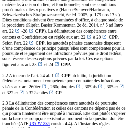
matérielle, à raison du lieu, et fonctionnelle, sont des conditions
procédurales dites « positives » (Hauser/Schweri/Hartmann,
Schweizerisches Strafprozessrecht, 6e éd. 2005, p. 179 nos 13 s.).
Dites conditions doivent être examinées d’office, à chaque stade de
la procédure (Kipfer, Basler Kommentar, 2e éd. 2014, n° 5 ad Intro
art. 22
-28
CPP
). La délimitation des compétences entre
cantons et Confédération est réglée aux art. 22
à 28
CPP
.
Selon l’art. 22
CPP
, les autorités pénales cantonales disposent
d’une compétence de principe puisqu’elles sont compétentes pour la
poursuite et le jugement des infractions prévues par le droit fédéral,
sous réserve des exceptions prévues par la loi. Ces exceptions
figurent aux art. 23
et 24
CPP
.
2.2 A teneur de l’art. 24 al. 1
CPP
ab initio, la juridiction
fédérale est notamment compétente pour connaître des infractions
visées aux art. 260ter
, 260quinquies
, 305bis
, 305ter
et 322ter
à 322septies
CP
.
2.3 La délimitation des compétences entre autorités de poursuite
pénale de la Confédération et celles des cantons ne dépend pas de ce
qui pourra finalement être imputé à l’accusé. Elle doit plutôt s’opérer
sur la base des soupçons existant au moment où la question doit être
tranchée (ATF
133 IV 235
consid. 4.4). A l’instar des règles