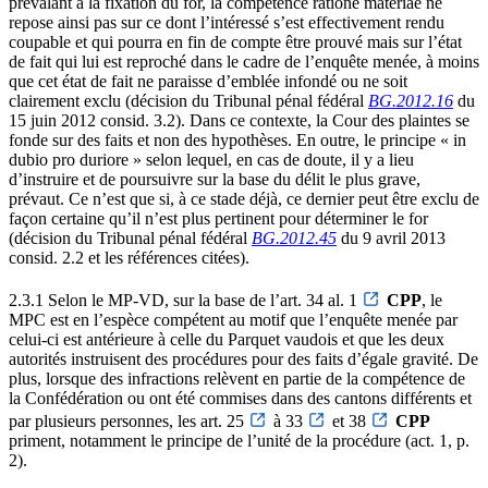
prévalant à la fixation du for, la compétence ratione materiae ne
repose ainsi pas sur ce dont l’intéressé s’est effectivement rendu
coupable et qui pourra en fin de compte être prouvé mais sur l’état
de fait qui lui est reproché dans le cadre de l’enquête menée, à moins
que cet état de fait ne paraisse d’emblée infondé ou ne soit
clairement exclu (décision du Tribunal pénal fédéral
BG.2012.16
du
15 juin 2012 consid. 3.2). Dans ce contexte, la Cour des plaintes se
fonde sur des faits et non des hypothèses. En outre, le principe « in
dubio pro duriore » selon lequel, en cas de doute, il y a lieu
d’instruire et de poursuivre sur la base du délit le plus grave,
prévaut. Ce n’est que si, à ce stade déjà, ce dernier peut être exclu de
façon certaine qu’il n’est plus pertinent pour déterminer le for
(décision du Tribunal pénal fédéral
BG.2012.45
du 9 avril 2013
consid. 2.2 et les références citées).
2.3.1 Selon le MP-VD, sur la base de l’art. 34 al. 1
CPP
, le
MPC est en l’espèce compétent au motif que l’enquête menée par
celui-ci est antérieure à celle du Parquet vaudois et que les deux
autorités instruisent des procédures pour des faits d’égale gravité. De
plus, lorsque des infractions relèvent en partie de la compétence de
la Confédération ou ont été commises dans des cantons différents et
par plusieurs personnes, les art. 25
à 33
et 38
CPP
priment, notamment le principe de l’unité de la procédure (act. 1, p.
2).