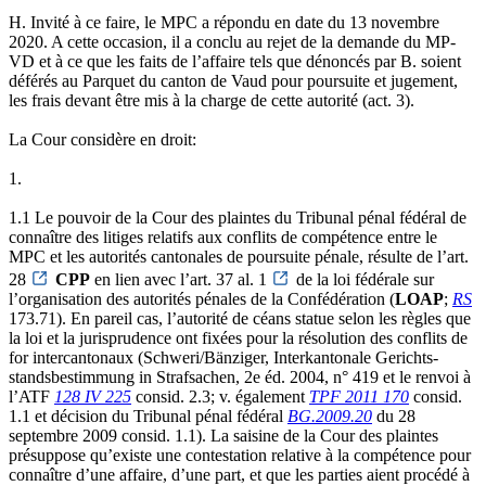
H. Invité à ce faire, le MPC a répondu en date du 13 novembre
2020. A cette occasion, il a conclu au rejet de la demande du MP-
VD et à ce que les faits de l’affaire tels que dénoncés par B. soient
déférés au Parquet du canton de Vaud pour poursuite et jugement,
les frais devant être mis à la charge de cette autorité (act. 3).
La Cour considère en droit:
1.
1.1 Le pouvoir de la Cour des plaintes du Tribunal pénal fédéral de
connaître des litiges relatifs aux conflits de compétence entre le
MPC et les autorités cantonales de poursuite pénale, résulte de l’art.
28
CPP
en lien avec l’art. 37 al. 1
de la loi fédérale sur
l’organisation des autorités pénales de la Confédération (
LOAP
;
RS
173.71). En pareil cas, l’autorité de céans statue selon les règles que
la loi et la jurisprudence ont fixées pour la résolution des conflits de
for intercantonaux (Schweri/Bänziger, Interkantonale Gerichts­
standsbestimmung in Strafsachen, 2e éd. 2004, n° 419 et le renvoi à
l’ATF
128 IV 225
consid. 2.3; v. également
TPF 2011 170
consid.
1.1 et décision du Tribunal pénal fédéral
BG.2009.20
du 28
septembre 2009 consid. 1.1). La saisine de la Cour des plaintes
présuppose qu’existe une contestation relative à la compétence pour
connaître d’une affaire, d’une part, et que les parties aient procédé à