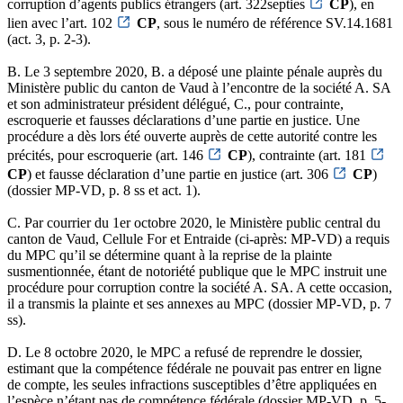
corruption d’agents publics étrangers (art. 322septies
CP
), en
lien avec l’art. 102
CP
, sous le numéro de référence SV.14.1681
(act. 3, p. 2-3).
B. Le 3 septembre 2020, B. a déposé une plainte pénale auprès du
Ministère public du canton de Vaud à l’encontre de la société A. SA
et son administrateur président délégué, C., pour contrainte,
escroquerie et fausses déclarations d’une partie en justice. Une
procédure a dès lors été ouverte auprès de cette autorité contre les
précités, pour escroquerie (art. 146
CP
), contrainte (art. 181
CP
) et fausse déclaration d’une partie en justice (art. 306
CP
)
(dossier MP-VD, p. 8 ss et act. 1).
C. Par courrier du 1er octobre 2020, le Ministère public central du
canton de Vaud, Cellule For et Entraide (ci-après: MP-VD) a requis
du MPC qu’il se détermine quant à la reprise de la plainte
susmentionnée, étant de notoriété publique que le MPC instruit une
procédure pour corruption contre la société A. SA. A cette occasion,
il a transmis la plainte et ses annexes au MPC (dossier MP-VD, p. 7
ss).
D. Le 8 octobre 2020, le MPC a refusé de reprendre le dossier,
estimant que la compétence fédérale ne pouvait pas entrer en ligne
de compte, les seules infractions susceptibles d’être appliquées en
l’espèce n’étant pas de compétence fédérale (dossier MP-VD, p. 5-