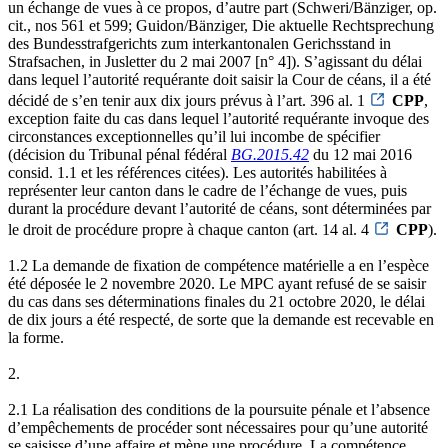
un échange de vues à ce propos, d’autre part (Schweri/Bänziger, op.
cit., nos 561 et 599; Guidon/Bänziger, Die aktuelle Rechtsprechung
des Bundesstrafgerichts zum interkantonalen Gerichsstand in
Strafsachen, in Jusletter du 2 mai 2007 [n° 4]). S’agissant du délai
dans lequel l’autorité requérante doit saisir la Cour de céans, il a été
décidé de s’en tenir aux dix jours prévus à l’art. 396 al. 1
CPP
,
exception faite du cas dans lequel l’autorité requérante invoque des
circonstances exceptionnelles qu’il lui incombe de spécifier
(décision du Tribunal pénal fédéral
BG.2015.42
du 12 mai 2016
consid. 1.1 et les références citées). Les autorités habilitées à
représenter leur canton dans le cadre de l’échange de vues, puis
durant la procédure devant l’autorité de céans, sont déterminées par
le droit de procédure propre à chaque canton (art. 14 al. 4
CPP
).
1.2 La demande de fixation de compétence matérielle a en l’espèce
été déposée le 2 novembre 2020. Le MPC ayant refusé de se saisir
du cas dans ses déterminations finales du 21 octobre 2020, le délai
de dix jours a été respecté, de sorte que la demande est recevable en
la forme.
2.
2.1 La réalisation des conditions de la poursuite pénale et l’absence
d’empêchements de procéder sont nécessaires pour qu’une autorité
se saisisse d’une affaire et mène une procédure. La compétence