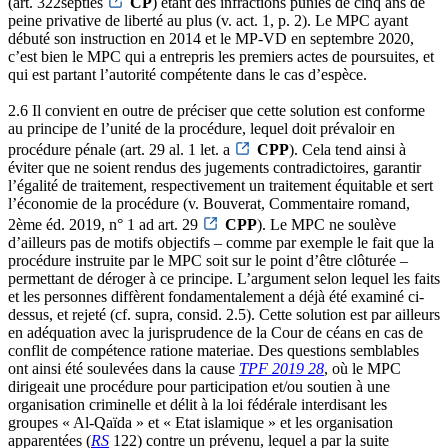
(art. 322septies
CP
) étant des infractions punies de cinq ans de
peine privative de liberté au plus (v. act. 1, p. 2). Le MPC ayant
débuté son instruction en 2014 et le MP-VD en septembre 2020,
c’est bien le MPC qui a entrepris les premiers actes de poursuites, et
qui est partant l’autorité compétente dans le cas d’espèce.
2.6 Il convient en outre de préciser que cette solution est conforme
au principe de l’unité de la procédure, lequel doit prévaloir en
procédure pénale (art. 29 al. 1 let. a
CPP
). Cela tend ainsi à
éviter que ne soient rendus des jugements contradictoires, garantir
l’égalité de traitement, respectivement un traitement équitable et sert
l’économie de la procédure (v. Bouverat, Commentaire romand,
2ème éd. 2019, n° 1 ad art. 29
CPP
). Le MPC ne soulève
d’ailleurs pas de motifs objectifs – comme par exemple le fait que la
procédure instruite par le MPC soit sur le point d’être clôturée –
permettant de déroger à ce principe. L’argument selon lequel les faits
et les personnes diffèrent fondamentalement a déjà été examiné ci-
dessus, et rejeté (cf. supra, consid. 2.5). Cette solution est par ailleurs
en adéquation avec la jurisprudence de la Cour de céans en cas de
conflit de compétence ratione materiae. Des questions semblables
ont ainsi été soulevées dans la cause
TPF 2019 28
, où le MPC
dirigeait une procédure pour participation et/ou soutien à une
organisation criminelle et délit à la loi fédérale interdisant les
groupes « Al-Qaïda » et « Etat islamique » et les organisation
apparentées (
RS
122) contre un prévenu, lequel a par la suite