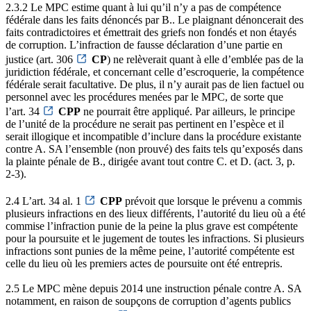
2.3.2 Le MPC estime quant à lui qu’il n’y a pas de compétence
fédérale dans les faits dénoncés par B.. Le plaignant dénoncerait des
faits contradictoires et émettrait des griefs non fondés et non étayés
de corruption. L’infraction de fausse déclaration d’une partie en
justice (art. 306
CP
) ne relèverait quant à elle d’emblée pas de la
juridiction fédérale, et concernant celle d’escroquerie, la compétence
fédérale serait facultative. De plus, il n’y aurait pas de lien factuel ou
personnel avec les procédures menées par le MPC, de sorte que
l’art. 34
CPP
ne pourrait être appliqué. Par ailleurs, le principe
de l’unité de la procédure ne serait pas pertinent en l’espèce et il
serait illogique et incompatible d’inclure dans la procédure existante
contre A. SA l’ensemble (non prouvé) des faits tels qu’exposés dans
la plainte pénale de B., dirigée avant tout contre C. et D. (act. 3, p.
2-3).
2.4 L’art. 34 al. 1
CPP
prévoit que lorsque le prévenu a commis
plusieurs infractions en des lieux différents, l’autorité du lieu où a été
commise l’infraction punie de la peine la plus grave est compétente
pour la poursuite et le jugement de toutes les infractions. Si plusieurs
infractions sont punies de la même peine, l’autorité compétente est
celle du lieu où les premiers actes de poursuite ont été entrepris.
2.5 Le MPC mène depuis 2014 une instruction pénale contre A. SA
notamment, en raison de soupçons de corruption d’agents publics