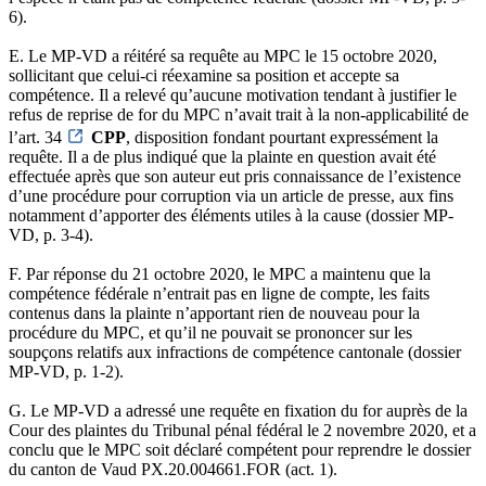
6).
E. Le MP-VD a réitéré sa requête au MPC le 15 octobre 2020,
sollicitant que celui-ci réexamine sa position et accepte sa
compétence. Il a relevé qu’aucune motivation tendant à justifier le
refus de reprise de for du MPC n’avait trait à la non-applicabilité de
l’art. 34
CPP
, disposition fondant pourtant expressément la
requête. Il a de plus indiqué que la plainte en question avait été
effectuée après que son auteur eut pris connaissance de l’existence
d’une procédure pour corruption via un article de presse, aux fins
notamment d’apporter des éléments utiles à la cause (dossier MP-
VD, p. 3-4).
F. Par réponse du 21 octobre 2020, le MPC a maintenu que la
compétence fédérale n’entrait pas en ligne de compte, les faits
contenus dans la plainte n’apportant rien de nouveau pour la
procédure du MPC, et qu’il ne pouvait se prononcer sur les
soupçons relatifs aux infractions de compétence cantonale (dossier
MP-VD, p. 1-2).
G. Le MP-VD a adressé une requête en fixation du for auprès de la
Cour des plaintes du Tribunal pénal fédéral le 2 novembre 2020, et a
conclu que le MPC soit déclaré compétent pour reprendre le dossier
du canton de Vaud PX.20.004661.FOR (act. 1).