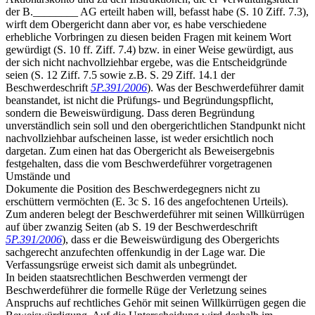
der B.________ AG erteilt haben will, befasst habe (S. 10 Ziff. 7.3),
wirft dem Obergericht dann aber vor, es habe verschiedene
erhebliche Vorbringen zu diesen beiden Fragen mit keinem Wort
gewürdigt (S. 10 ff. Ziff. 7.4) bzw. in einer Weise gewürdigt, aus
der sich nicht nachvollziehbar ergebe, was die Entscheidgründe
seien (S. 12 Ziff. 7.5 sowie z.B. S. 29 Ziff. 14.1 der
Beschwerdeschrift
5P.391/2006
). Was der Beschwerdeführer damit
beanstandet, ist nicht die Prüfungs- und Begründungspflicht,
sondern die Beweiswürdigung. Dass deren Begründung
unverständlich sein soll und den obergerichtlichen Standpunkt nicht
nachvollziehbar aufscheinen lasse, ist weder ersichtlich noch
dargetan. Zum einen hat das Obergericht als Beweisergebnis
festgehalten, dass die vom Beschwerdeführer vorgetragenen
Umstände und
Dokumente die Position des Beschwerdegegners nicht zu
erschüttern vermöchten (E. 3c S. 16 des angefochtenen Urteils).
Zum anderen belegt der Beschwerdeführer mit seinen Willkürrügen
auf über zwanzig Seiten (ab S. 19 der Beschwerdeschrift
5P.391/2006
), dass er die Beweiswürdigung des Obergerichts
sachgerecht anzufechten offenkundig in der Lage war. Die
Verfassungsrüge erweist sich damit als unbegründet.
In beiden staatsrechtlichen Beschwerden vermengt der
Beschwerdeführer die formelle Rüge der Verletzung seines
Anspruchs auf rechtliches Gehör mit seinen Willkürrügen gegen die