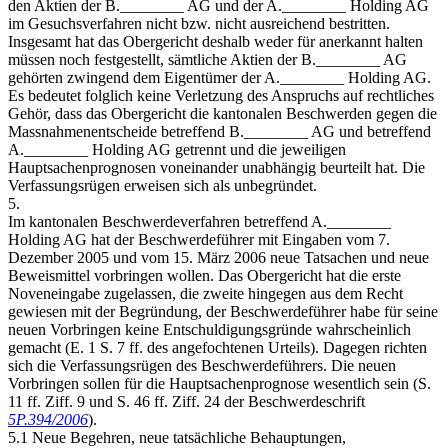
den Aktien der B.________ AG und der A.________ Holding AG
im Gesuchsverfahren nicht bzw. nicht ausreichend bestritten.
Insgesamt hat das Obergericht deshalb weder für anerkannt halten
müssen noch festgestellt, sämtliche Aktien der B.________ AG
gehörten zwingend dem Eigentümer der A.________ Holding AG.
Es bedeutet folglich keine Verletzung des Anspruchs auf rechtliches
Gehör, dass das Obergericht die kantonalen Beschwerden gegen die
Massnahmenentscheide betreffend B.________ AG und betreffend
A.________ Holding AG getrennt und die jeweiligen
Hauptsachenprognosen voneinander unabhängig beurteilt hat. Die
Verfassungsrügen erweisen sich als unbegründet.
5.
Im kantonalen Beschwerdeverfahren betreffend A.________
Holding AG hat der Beschwerdeführer mit Eingaben vom 7.
Dezember 2005 und vom 15. März 2006 neue Tatsachen und neue
Beweismittel vorbringen wollen. Das Obergericht hat die erste
Noveneingabe zugelassen, die zweite hingegen aus dem Recht
gewiesen mit der Begründung, der Beschwerdeführer habe für seine
neuen Vorbringen keine Entschuldigungsgründe wahrscheinlich
gemacht (E. 1 S. 7 ff. des angefochtenen Urteils). Dagegen richten
sich die Verfassungsrügen des Beschwerdeführers. Die neuen
Vorbringen sollen für die Hauptsachenprognose wesentlich sein (S.
11 ff. Ziff. 9 und S. 46 ff. Ziff. 24 der Beschwerdeschrift
5P.394/2006
).
5.1 Neue Begehren, neue tatsächliche Behauptungen,