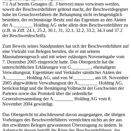
7.1 Auf bereits Gesagtes (E. 3 hiervor) muss verwiesen werden,
soweit der Beschwerdeführer geltend macht, der Beschwerdegegner
habe im Gesuchsverfahren die Behauptung nicht rechtsgenüglich
bestritten, der rechtmässige Besitz und das Eigentum an den Aktien
der A.________ Holding AG stehe allein dem Beschwerdeführer zu
(z.B. in Ziff. 24.1, 25.2, 30.1, 31, 32.1, 32.2, 33.2, 34.3 und 37.2
der Beschwerdeschrift).
Zum Beweis seines Standpunktes hat sich der Beschwerdeführer auf
eine Vielzahl von Belegen berufen, die er mit seinem
Massnahmengesuch und mit seiner zulässigen Noveneingabe vom
7. Dezember 2005 eingereicht hatte. Das Obergericht hat die
unterschriftlichen Erklärungen von G.________, ehemaligem
Verwaltungsrat, Eigentümer und Verkäufer sämtlicher Aktien der
A.________ Holding AG, und von W.________, am 18. November
2005 abgewähltem Verwaltungsrat der A.________ Holding AG,
berücksichtigt und die Bestätigung/Vollmacht der Geschwister der
Parteien sowie das Protokoll über die ordentliche
Generalversammlung der A.________ Holding AG vom 8.
November 2004 gewürdigt.
Das Obergericht ist abschliessend davon ausgegangen, die übrigen
Vorbringen des Beschwerdeführers vermöchten nichts an der aus
den erwähnten Belegen gewonnenen Überzeugung zu ändern. In
Anbetracht dessen betrifft die Rüge des Beschwerdeführers, das