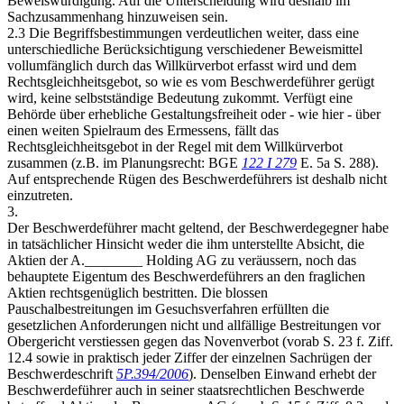
Beweiswürdigung. Auf die Unterscheidung wird deshalb im
Sachzusammenhang hinzuweisen sein.
2.3 Die Begriffsbestimmungen verdeutlichen weiter, dass eine
unterschiedliche Berücksichtigung verschiedener Beweismittel
vollumfänglich durch das Willkürverbot erfasst wird und dem
Rechtsgleichheitsgebot, so wie es vom Beschwerdeführer gerügt
wird, keine selbstständige Bedeutung zukommt. Verfügt eine
Behörde über erhebliche Gestaltungsfreiheit oder - wie hier - über
einen weiten Spielraum des Ermessens, fällt das
Rechtsgleichheitsgebot in der Regel mit dem Willkürverbot
zusammen (z.B. im Planungsrecht: BGE
122 I 279
E. 5a S. 288).
Auf entsprechende Rügen des Beschwerdeführers ist deshalb nicht
einzutreten.
3.
Der Beschwerdeführer macht geltend, der Beschwerdegegner habe
in tatsächlicher Hinsicht weder die ihm unterstellte Absicht, die
Aktien der A.________ Holding AG zu veräussern, noch das
behauptete Eigentum des Beschwerdeführers an den fraglichen
Aktien rechtsgenüglich bestritten. Die blossen
Pauschalbestreitungen im Gesuchsverfahren erfüllten die
gesetzlichen Anforderungen nicht und allfällige Bestreitungen vor
Obergericht verstiessen gegen das Novenverbot (vorab S. 23 f. Ziff.
12.4 sowie in praktisch jeder Ziffer der einzelnen Sachrügen der
Beschwerdeschrift
5P.394/2006
). Denselben Einwand erhebt der
Beschwerdeführer auch in seiner staatsrechtlichen Beschwerde