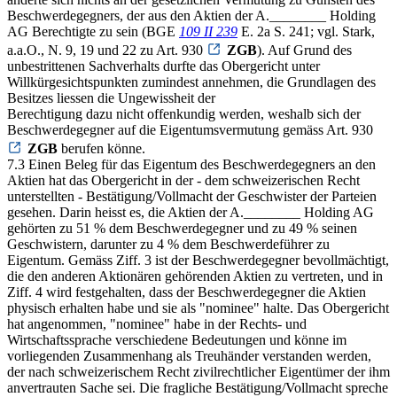
Beschwerdegegners, der aus den Aktien der A.________ Holding
AG Berechtigte zu sein (BGE
109 II 239
E. 2a S. 241; vgl. Stark,
a.a.O., N. 9, 19 und 22 zu Art. 930
ZGB
). Auf Grund des
unbestrittenen Sachverhalts durfte das Obergericht unter
Willkürgesichtspunkten zumindest annehmen, die Grundlagen des
Besitzes liessen die Ungewissheit der
Berechtigung dazu nicht offenkundig werden, weshalb sich der
Beschwerdegegner auf die Eigentumsvermutung gemäss Art. 930
ZGB
berufen könne.
7.3 Einen Beleg für das Eigentum des Beschwerdegegners an den
Aktien hat das Obergericht in der - dem schweizerischen Recht
unterstellten - Bestätigung/Vollmacht der Geschwister der Parteien
gesehen. Darin heisst es, die Aktien der A.________ Holding AG
gehörten zu 51 % dem Beschwerdegegner und zu 49 % seinen
Geschwistern, darunter zu 4 % dem Beschwerdeführer zu
Eigentum. Gemäss Ziff. 3 ist der Beschwerdegegner bevollmächtigt,
die den anderen Aktionären gehörenden Aktien zu vertreten, und in
Ziff. 4 wird festgehalten, dass der Beschwerdegegner die Aktien
physisch erhalten habe und sie als "nominee" halte. Das Obergericht
hat angenommen, "nominee" habe in der Rechts- und
Wirtschaftssprache verschiedene Bedeutungen und könne im
vorliegenden Zusammenhang als Treuhänder verstanden werden,
der nach schweizerischem Recht zivilrechtlicher Eigentümer der ihm
anvertrauten Sache sei. Die fragliche Bestätigung/Vollmacht spreche