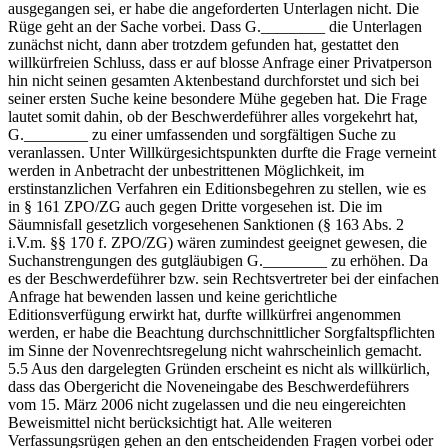
ausgegangen sei, er habe die angeforderten Unterlagen nicht. Die
Rüge geht an der Sache vorbei. Dass G.________ die Unterlagen
zunächst nicht, dann aber trotzdem gefunden hat, gestattet den
willkürfreien Schluss, dass er auf blosse Anfrage einer Privatperson
hin nicht seinen gesamten Aktenbestand durchforstet und sich bei
seiner ersten Suche keine besondere Mühe gegeben hat. Die Frage
lautet somit dahin, ob der Beschwerdeführer alles vorgekehrt hat,
G.________ zu einer umfassenden und sorgfältigen Suche zu
veranlassen. Unter Willkürgesichtspunkten durfte die Frage verneint
werden in Anbetracht der unbestrittenen Möglichkeit, im
erstinstanzlichen Verfahren ein Editionsbegehren zu stellen, wie es
in § 161 ZPO/ZG auch gegen Dritte vorgesehen ist. Die im
Säumnisfall gesetzlich vorgesehenen Sanktionen (§ 163 Abs. 2
i.V.m. §§ 170 f. ZPO/ZG) wären zumindest geeignet gewesen, die
Suchanstrengungen des gutgläubigen G.________ zu erhöhen. Da
es der Beschwerdeführer bzw. sein Rechtsvertreter bei der einfachen
Anfrage hat bewenden lassen und keine gerichtliche
Editionsverfügung erwirkt hat, durfte willkürfrei angenommen
werden, er habe die Beachtung durchschnittlicher Sorgfaltspflichten
im Sinne der Novenrechtsregelung nicht wahrscheinlich gemacht.
5.5 Aus den dargelegten Gründen erscheint es nicht als willkürlich,
dass das Obergericht die Noveneingabe des Beschwerdeführers
vom 15. März 2006 nicht zugelassen und die neu eingereichten
Beweismittel nicht berücksichtigt hat. Alle weiteren
Verfassungsrügen gehen an den entscheidenden Fragen vorbei oder