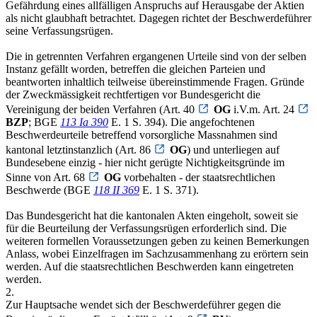
Gefährdung eines allfälligen Anspruchs auf Herausgabe der Aktien
als nicht glaubhaft betrachtet. Dagegen richtet der Beschwerdeführer
seine Verfassungsrügen.
Die in getrennten Verfahren ergangenen Urteile sind von der selben
Instanz gefällt worden, betreffen die gleichen Parteien und
beantworten inhaltlich teilweise übereinstimmende Fragen. Gründe
der Zweckmässigkeit rechtfertigen vor Bundesgericht die
Vereinigung der beiden Verfahren (Art. 40
OG
i.V.m. Art. 24
BZP
; BGE
113 Ia 390
E. 1 S. 394). Die angefochtenen
Beschwerdeurteile betreffend vorsorgliche Massnahmen sind
kantonal letztinstanzlich (Art. 86
OG
) und unterliegen auf
Bundesebene einzig - hier nicht gerügte Nichtigkeitsgründe im
Sinne von Art. 68
OG
vorbehalten - der staatsrechtlichen
Beschwerde (BGE
118 II 369
E. 1 S. 371).
Das Bundesgericht hat die kantonalen Akten eingeholt, soweit sie
für die Beurteilung der Verfassungsrügen erforderlich sind. Die
weiteren formellen Voraussetzungen geben zu keinen Bemerkungen
Anlass, wobei Einzelfragen im Sachzusammenhang zu erörtern sein
werden. Auf die staatsrechtlichen Beschwerden kann eingetreten
werden.
2.
Zur Hauptsache wendet sich der Beschwerdeführer gegen die