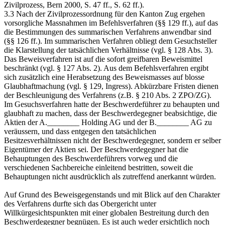
Zivilprozess, Bern 2000, S. 47 ff., S. 62 ff.).
3.3 Nach der Zivilprozessordnung für den Kanton Zug ergehen
vorsorgliche Massnahmen im Befehlsverfahren (§§ 129 ff.), auf das
die Bestimmungen des summarischen Verfahrens anwendbar sind
(§§ 126 ff.). Im summarischen Verfahren obliegt dem Gesuchsteller
die Klarstellung der tatsächlichen Verhältnisse (vgl. § 128 Abs. 3).
Das Beweisverfahren ist auf die sofort greifbaren Beweismittel
beschränkt (vgl. § 127 Abs. 2). Aus dem Befehlsverfahren ergibt
sich zusätzlich eine Herabsetzung des Beweismasses auf blosse
Glaubhaftmachung (vgl. § 129, Ingress). Abkürzbare Fristen dienen
der Beschleunigung des Verfahrens (z.B. § 210 Abs. 2 ZPO/ZG).
Im Gesuchsverfahren hatte der Beschwerdeführer zu behaupten und
glaubhaft zu machen, dass der Beschwerdegegner beabsichtige, die
Aktien der A.________ Holding AG und der B.________ AG zu
veräussern, und dass entgegen den tatsächlichen
Besitzesverhältnissen nicht der Beschwerdegegner, sondern er selber
Eigentümer der Aktien sei. Der Beschwerdegegner hat die
Behauptungen des Beschwerdeführers vorweg und die
verschiedenen Sachbereiche einleitend bestritten, soweit die
Behauptungen nicht ausdrücklich als zutreffend anerkannt würden.
Auf Grund des Beweisgegenstands und mit Blick auf den Charakter
des Verfahrens durfte sich das Obergericht unter
Willkürgesichtspunkten mit einer globalen Bestreitung durch den
Beschwerdegegner begnügen. Es ist auch weder ersichtlich noch