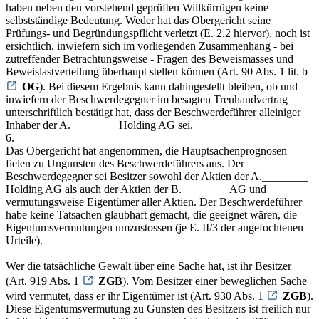
haben neben den vorstehend geprüften Willkürrügen keine
selbstständige Bedeutung. Weder hat das Obergericht seine
Prüfungs- und Begründungspflicht verletzt (E. 2.2 hiervor), noch ist
ersichtlich, inwiefern sich im vorliegenden Zusammenhang - bei
zutreffender Betrachtungsweise - Fragen des Beweismasses und
Beweislastverteilung überhaupt stellen können (Art. 90 Abs. 1 lit. b
OG
). Bei diesem Ergebnis kann dahingestellt bleiben, ob und
inwiefern der Beschwerdegegner im besagten Treuhandvertrag
unterschriftlich bestätigt hat, dass der Beschwerdeführer alleiniger
Inhaber der A.________ Holding AG sei.
6.
Das Obergericht hat angenommen, die Hauptsachenprognosen
fielen zu Ungunsten des Beschwerdeführers aus. Der
Beschwerdegegner sei Besitzer sowohl der Aktien der A.________
Holding AG als auch der Aktien der B.________ AG und
vermutungsweise Eigentümer aller Aktien. Der Beschwerdeführer
habe keine Tatsachen glaubhaft gemacht, die geeignet wären, die
Eigentumsvermutungen umzustossen (je E. II/3 der angefochtenen
Urteile).
Wer die tatsächliche Gewalt über eine Sache hat, ist ihr Besitzer
(Art. 919 Abs. 1
ZGB
). Vom Besitzer einer beweglichen Sache
wird vermutet, dass er ihr Eigentümer ist (Art. 930 Abs. 1
ZGB
).
Diese Eigentumsvermutung zu Gunsten des Besitzers ist freilich nur