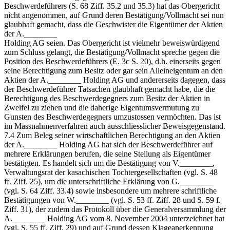
Beschwerdeführers (S. 68 Ziff. 35.2 und 35.3) hat das Obergericht
nicht angenommen, auf Grund deren Bestätigung/Vollmacht sei nun
glaubhaft gemacht, dass die Geschwister die Eigentümer der Aktien
der A.________
Holding AG seien. Das Obergericht ist vielmehr beweiswürdigend
zum Schluss gelangt, die Bestätigung/Vollmacht spreche gegen die
Position des Beschwerdeführers (E. 3c S. 20), d.h. einerseits gegen
seine Berechtigung zum Besitz oder gar sein Alleineigentum an den
Aktien der A.________ Holding AG und andererseits dagegen, dass
der Beschwerdeführer Tatsachen glaubhaft gemacht habe, die die
Berechtigung des Beschwerdegegners zum Besitz der Aktien in
Zweifel zu ziehen und die daherige Eigentumsvermutung zu
Gunsten des Beschwerdegegners umzustossen vermöchten. Das ist
im Massnahmenverfahren auch ausschliesslicher Beweisgegenstand.
7.4 Zum Beleg seiner wirtschaftlichen Berechtigung an den Aktien
der A.________ Holding AG hat sich der Beschwerdeführer auf
mehrere Erklärungen berufen, die seine Stellung als Eigentümer
bestätigten. Es handelt sich um die Bestätigung von V.________,
Verwaltungsrat der kasachischen Tochtergesellschaften (vgl. S. 48
ff. Ziff. 25), um die unterschriftliche Erklärung von G.________
(vgl. S. 64 Ziff. 33.4) sowie insbesondere um mehrere schriftliche
Bestätigungen von W.________ (vgl. S. 53 ff. Ziff. 28 und S. 59 f.
Ziff. 31), der zudem das Protokoll über die Generalversammlung der
A.________ Holding AG vom 8. November 2004 unterzeichnet hat
(vgl. S. 55 ff. Ziff. 29) und auf Grund dessen Klageanerkennung