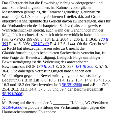
Das Obergericht hat die Beweislage richtig wiedergegeben und
auch zutreffend angenommen, im Rahmen vorsorglicher
Massnahmen genüge es, die Tatsachengrundlage glaubhaft zu
machen (je E. II/3b der angefochtenen Urteile), d.h. auf Grund
objektiver Anhaltspunkte das Gericht davon zu überzeugen, dass für
das Vorhandensein des behaupteten Sachverhalts eine gewisse
Wahrscheinlichkeit spricht, auch wenn das Gericht noch mit der
Möglichkeit rechnet, dass er sich nicht verwirklicht haben könnte
(vgl. GVP/ZG 1997/98 S. 184 E. 2; 2004 S. 206 E. 1; BGE
120 II
393
E. 4c S. 398;
132 III 140
E. 4.1.2 S. 144). Ob das Gericht sich
zu Recht hat überzeugen lassen oder zu Unrecht die
Glaubhaftmachung des behaupteten Sachverhalts verneint hat, ist
eine Frage der Beweiswürdigung. Lediglich Folge unrichtiger
Beweiswürdigung ist die Verletzung des anwendbaren
Beweismasses (BGE
130 III 321
E. 5 S. 327;
131 III 360
E. 5.1 S.
364). Die daherigen Verfassungsrügen haben neben den
Willkürrügen gegen die Beweiswürdigung keine selbstständige
Bedeutung (z.B. in Ziff. 8.6, 10.5, 11.4, 12.2, 13.4, 14.9, 15.4, 15.5,
16.3 und 18.2 der Beschwerdeschrift
5P.391/2006
und z.B. in Ziff.
25.4, 26.2, 32.3, 34.4, 37.3, 38 und 39.4 der Beschwerdeschrift
5P.394/2006
)
7.
Mit Bezug auf die Aktien der A.________ Holding AG (Verfahren
5P.394/2006
) ergibt die Prüfung der Verfassungsrügen gegen die
Hauptsachenprognose Folgendes: