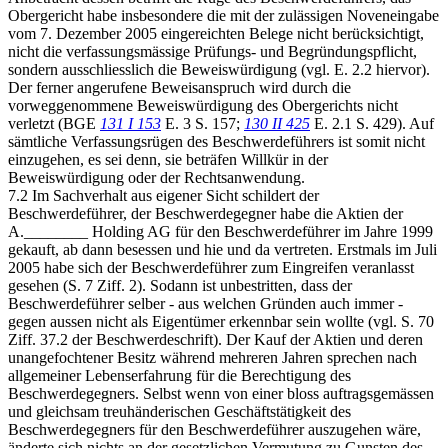
Obergericht habe insbesondere die mit der zulässigen Noveneingabe
vom 7. Dezember 2005 eingereichten Belege nicht berücksichtigt,
nicht die verfassungsmässige Prüfungs- und Begründungspflicht,
sondern ausschliesslich die Beweiswürdigung (vgl. E. 2.2 hiervor).
Der ferner angerufene Beweisanspruch wird durch die
vorweggenommene Beweiswürdigung des Obergerichts nicht
verletzt (BGE
131 I 153
E. 3 S. 157;
130 II 425
E. 2.1 S. 429). Auf
sämtliche Verfassungsrügen des Beschwerdeführers ist somit nicht
einzugehen, es sei denn, sie beträfen Willkür in der
Beweiswürdigung oder der Rechtsanwendung.
7.2 Im Sachverhalt aus eigener Sicht schildert der
Beschwerdeführer, der Beschwerdegegner habe die Aktien der
A.________ Holding AG für den Beschwerdeführer im Jahre 1999
gekauft, ab dann besessen und hie und da vertreten. Erstmals im Juli
2005 habe sich der Beschwerdeführer zum Eingreifen veranlasst
gesehen (S. 7 Ziff. 2). Sodann ist unbestritten, dass der
Beschwerdeführer selber - aus welchen Gründen auch immer -
gegen aussen nicht als Eigentümer erkennbar sein wollte (vgl. S. 70
Ziff. 37.2 der Beschwerdeschrift). Der Kauf der Aktien und deren
unangefochtener Besitz während mehreren Jahren sprechen nach
allgemeiner Lebenserfahrung für die Berechtigung des
Beschwerdegegners. Selbst wenn von einer bloss auftragsgemässen
und gleichsam treuhänderischen Geschäftstätigkeit des
Beschwerdegegners für den Beschwerdeführer auszugehen wäre,
änderte sich nichts an der gesetzlichen Vermutung zu Gunsten des