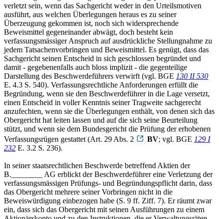
verletzt sein, wenn das Sachgericht weder in den Urteilsmotiven
ausführt, aus welchen Überlegungen heraus es zu seiner
Überzeugung gekommen ist, noch sich widersprechende
Beweismittel gegeneinander abwägt, doch besteht kein
verfassungsmässiger Anspruch auf ausdrückliche Stellungnahme zu
jedem Tatsachenvorbringen und Beweismittel. Es genügt, dass das
Sachgericht seinen Entscheid in sich geschlossen begründet und
damit - gegebenenfalls auch bloss implizit - die gegenteilige
Darstellung des Beschwerdeführers verwirft (vgl. BGE
130 II 530
E. 4.3 S. 540). Verfassungsrechtliche Anforderungen erfüllt die
Begründung, wenn sie den Beschwerdeführer in die Lage versetzt,
einen Entscheid in voller Kenntnis seiner Tragweite sachgerecht
anzufechten, wenn sie die Überlegungen enthält, von denen sich das
Obergericht hat leiten lassen und auf die sich seine Beurteilung
stützt, und wenn sie dem Bundesgericht die Prüfung der erhobenen
Verfassungsrügen gestattet (Art. 29 Abs. 2
BV
; vgl. BGE
129 I
232
E. 3.2 S. 236).
In seiner staatsrechtlichen Beschwerde betreffend Aktien der
B.________ AG erblickt der Beschwerdeführer eine Verletzung der
verfassungsmässigen Prüfungs- und Begründungspflicht darin, dass
das Obergericht mehrere seiner Vorbringen nicht in die
Beweiswürdigung einbezogen habe (S. 9 ff. Ziff. 7). Er räumt zwar
ein, dass sich das Obergericht mit seinen Ausführungen zu einem
Aktionärskonto und zu den Instruktionen, die er Verwaltungsräten