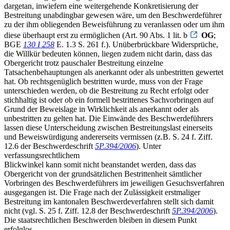
dargetan, inwiefern eine weitergehende Konkretisierung der
Bestreitung unabdingbar gewesen wäre, um den Beschwerdeführer
zu der ihm obliegenden Beweisführung zu veranlassen oder um ihm
diese überhaupt erst zu ermöglichen (Art. 90 Abs. 1 lit. b
OG
;
BGE
130 I 258
E. 1.3 S. 261 f.). Unüberbrückbare Widersprüche,
die Willkür bedeuten können, liegen zudem nicht darin, dass das
Obergericht trotz pauschaler Bestreitung einzelne
Tatsachenbehauptungen als anerkannt oder als unbestritten gewertet
hat. Ob rechtsgenüglich bestritten wurde, muss von der Frage
unterschieden werden, ob die Bestreitung zu Recht erfolgt oder
stichhaltig ist oder ob ein formell bestrittenes Sachvorbringen auf
Grund der Beweislage in Wirklichkeit als anerkannt oder als
unbestritten zu gelten hat. Die Einwände des Beschwerdeführers
lassen diese Unterscheidung zwischen Bestreitungslast einerseits
und Beweiswürdigung andererseits vermissen (z.B. S. 24 f. Ziff.
12.6 der Beschwerdeschrift
5P.394/2006
). Unter
verfassungsrechtlichem
Blickwinkel kann somit nicht beanstandet werden, dass das
Obergericht von der grundsätzlichen Bestrittenheit sämtlicher
Vorbringen des Beschwerdeführers im jeweiligen Gesuchsverfahren
ausgegangen ist. Die Frage nach der Zulässigkeit erstmaliger
Bestreitung im kantonalen Beschwerdeverfahren stellt sich damit
nicht (vgl. S. 25 f. Ziff. 12.8 der Beschwerdeschrift
5P.394/2006
).
Die staatsrechtlichen Beschwerden bleiben in diesem Punkt
erfolglos.