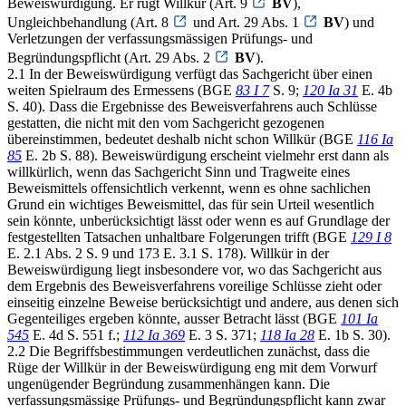
Beweiswürdigung. Er rügt Willkür (Art. 9
BV
),
Ungleichbehandlung (Art. 8
und Art. 29 Abs. 1
BV
) und
Verletzungen der verfassungsmässigen Prüfungs- und
Begründungspflicht (Art. 29 Abs. 2
BV
).
2.1 In der Beweiswürdigung verfügt das Sachgericht über einen
weiten Spielraum des Ermessens (BGE
83 I 7
S. 9;
120 Ia 31
E. 4b
S. 40). Dass die Ergebnisse des Beweisverfahrens auch Schlüsse
gestatten, die nicht mit den vom Sachgericht gezogenen
übereinstimmen, bedeutet deshalb nicht schon Willkür (BGE
116 Ia
85
E. 2b S. 88). Beweiswürdigung erscheint vielmehr erst dann als
willkürlich, wenn das Sachgericht Sinn und Tragweite eines
Beweismittels offensichtlich verkennt, wenn es ohne sachlichen
Grund ein wichtiges Beweismittel, das für sein Urteil wesentlich
sein könnte, unberücksichtigt lässt oder wenn es auf Grundlage der
festgestellten Tatsachen unhaltbare Folgerungen trifft (BGE
129 I 8
E. 2.1 Abs. 2 S. 9 und 173 E. 3.1 S. 178). Willkür in der
Beweiswürdigung liegt insbesondere vor, wo das Sachgericht aus
dem Ergebnis des Beweisverfahrens voreilige Schlüsse zieht oder
einseitig einzelne Beweise berücksichtigt und andere, aus denen sich
Gegenteiliges ergeben könnte, ausser Betracht lässt (BGE
101 Ia
545
E. 4d S. 551 f.;
112 Ia 369
E. 3 S. 371;
118 Ia 28
E. 1b S. 30).
2.2 Die Begriffsbestimmungen verdeutlichen zunächst, dass die
Rüge der Willkür in der Beweiswürdigung eng mit dem Vorwurf
ungenügender Begründung zusammenhängen kann. Die
verfassungsmässige Prüfungs- und Begründungspflicht kann zwar