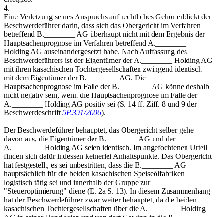
4.
Eine Verletzung seines Anspruchs auf rechtliches Gehör erblickt der
Beschwerdeführer darin, dass sich das Obergericht im Verfahren
betreffend B.________ AG überhaupt nicht mit dem Ergebnis der
Hauptsachenprognose im Verfahren betreffend A.________
Holding AG auseinandergesetzt habe. Nach Auffassung des
Beschwerdeführers ist der Eigentümer der A.________ Holding AG
mit ihren kasachischen Tochtergesellschaften zwingend identisch
mit dem Eigentümer der B.________ AG. Die
Hauptsachenprognose im Falle der B.________ AG könne deshalb
nicht negativ sein, wenn die Hauptsachenprognose im Falle der
A.________ Holding AG positiv sei (S. 14 ff. Ziff. 8 und 9 der
Beschwerdeschrift
5P.391/2006
).
Der Beschwerdeführer behauptet, das Obergericht selber gehe
davon aus, die Eigentümer der B.________ AG und der
A.________ Holding AG seien identisch. Im angefochtenen Urteil
finden sich dafür indessen keinerlei Anhaltspunkte. Das Obergericht
hat festgestellt, es sei unbestritten, dass die B.________ AG
hauptsächlich für die beiden kasachischen Speiseölfabriken
logistisch tätig sei und innerhalb der Gruppe zur
"Steueroptimierung" diene (E. 2a S. 13). In diesem Zusammenhang
hat der Beschwerdeführer zwar weiter behauptet, da die beiden
kasachischen Tochtergesellschaften über die A.________ Holding