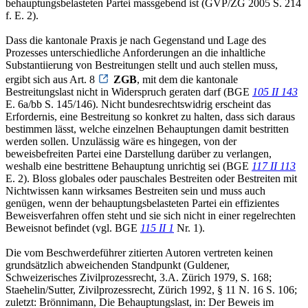
behauptungsbelasteten Partei massgebend ist (GVP/ZG 2005 S. 214
f. E. 2).
Dass die kantonale Praxis je nach Gegenstand und Lage des
Prozesses unterschiedliche Anforderungen an die inhaltliche
Substantiierung von Bestreitungen stellt und auch stellen muss,
ergibt sich aus Art. 8
ZGB
, mit dem die kantonale
Bestreitungslast nicht in Widerspruch geraten darf (BGE
105 II 143
E. 6a/bb S. 145/146). Nicht bundesrechtswidrig erscheint das
Erfordernis, eine Bestreitung so konkret zu halten, dass sich daraus
bestimmen lässt, welche einzelnen Behauptungen damit bestritten
werden sollen. Unzulässig wäre es hingegen, von der
beweisbefreiten Partei eine Darstellung darüber zu verlangen,
weshalb eine bestrittene Behauptung unrichtig sei (BGE
117 II 113
E. 2). Bloss globales oder pauschales Bestreiten oder Bestreiten mit
Nichtwissen kann wirksames Bestreiten sein und muss auch
genügen, wenn der behauptungsbelasteten Partei ein effizientes
Beweisverfahren offen steht und sie sich nicht in einer regelrechten
Beweisnot befindet (vgl. BGE
115 II 1
Nr. 1).
Die vom Beschwerdeführer zitierten Autoren vertreten keinen
grundsätzlich abweichenden Standpunkt (Guldener,
Schweizerisches Zivilprozessrecht, 3.A. Zürich 1979, S. 168;
Staehelin/Sutter, Zivilprozessrecht, Zürich 1992, § 11 N. 16 S. 106;
zuletzt: Brönnimann, Die Behauptungslast, in: Der Beweis im