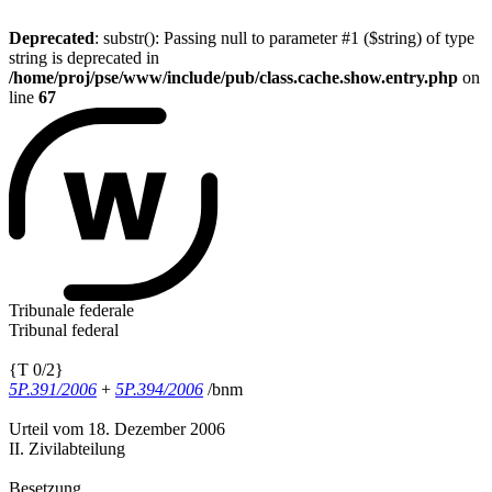
Deprecated
: substr(): Passing null to parameter #1 ($string) of type
string is deprecated in
/home/proj/pse/www/include/pub/class.cache.show.entry.php
on
line
67
Tribunale federale
Tribunal federal
{T 0/2}
5P.391/2006
+
5P.394/2006
/bnm
Urteil vom 18. Dezember 2006
II. Zivilabteilung
Besetzung