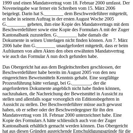
1999 und einen Mandatsvertrag vom 18. Februar 2000 umfasst. Der
Noveneingabe war ferner ein Schreiben vom 15. März 2006
beigelegt. Darin hat S.________ dem Beschwerdeführer mitgeteilt,
er habe in seinem Auftrag in der ersten August Woche 2005
G.________ gebeten, ihm eine Kopie des Mandatsvertrags mit dem
Beschwerdeführer sowie eine Kopie des Formulars A mit der Zuger
Kantonalbank zuzustellen. G.________ habe damals die
Dokumente in seinen Unterlagen nicht finden können. Am 7. März
2006 habe ihm G.________ unaufgefordert mitgeteilt, dass er beim
Aufräumen von alten Akten den oben erwähnten Mandatsvertrag
wie auch das Formular A nun doch gefunden habe.
Das Obergericht hat aus dem Begleitschreiben geschlossen, der
Beschwerdeführer habe bereits im August 2005 von den neu
eingereichten Beweismitteln Kenntnis gehabt. Eine sorgfältige
Prozessführung hätte verlangt, bei G.________, der die
angeforderten Dokumente angeblich nicht habe finden können,
nachzuhaken, die Nachreichung der Beweismittel in Aussicht zu
stellen und allenfalls sogar vorsorglich ein Editionsbegehren in
Aussicht zu stellen. Der Beschwerdeführer müsse auch gewusst
haben, ob er selber oder der Beschwerdegegner für ihn den
Mandatsvertrag vom 18. Februar 2000 unterzeichnet habe. Eine
Kopie des Formulars A hätte schliesslich auch von der Zuger
Kantonalbank erhältlich gemacht werden können. Das Obergericht
hat aus diesen Gründen ausreichende Entschuldigungsgründe für die