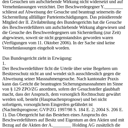
den Gesuchen um aufschiebende Wirkung nicht widersetzt und auf
Vernehmlassungen verzichtet. Der Beschwerdegegner Y.________
schliesst auf Abweisung der Gesuche und beantragt seinerseits die
Sicherstellung allfälliger Parteientschädigungen. Das präsidierende
Mitglied der II. Zivilabteilung des Bundesgerichts hat die Gesuche
des Beschwerdeführers um aufschiebende Wirkung abgewiesen und
die Gesuche des Beschwerdegegners um Sicherstellung (zur Zeit)
abgewiesen, soweit sie nicht gegenstandslos geworden waren
(Verfügungen vom 11. Oktober 2006). In der Sache sind keine
Vernehmlassungen eingeholt worden.
Das Bundesgericht zieht in Erwägung:
1.
Der Beschwerdeführer ficht die Urteile über seine Begehren um
Besitzesschutz nicht an und wendet sich ausschliesslich gegen die
Abweisung seiner Massnahmengesuche. Nach kantonaler Praxis
kann das Gericht die beantragten Sicherungsmassnahmen im Sinne
von § 129 ZPO/ZG anordnen, sofern der Gesuchsteller glaubhaft
macht, dass der Anspruch, dem vorsorglich Rechtsschutz gewährt
werden soll, besteht (Hauptsachenprognose) und bei nicht
sofortigem, vorsorglichem Eingreifen gefährdet ist
(Nachteilsprognose; GVP/ZG 1997/98 S. 184 E. 2; 2004 S. 206 E.
1). Das Obergericht hat das Bestehen eines Anspruchs des
Beschwerdeführers auf Besitz und Eigentum an den Aktien und mit
Bezug auf die Aktien der A.________ Holding AG zusätzlich die