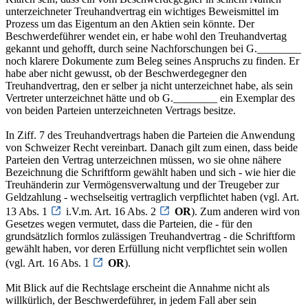
unterzeichneter Treuhandvertrag ein wichtiges Beweismittel im
Prozess um das Eigentum an den Aktien sein könnte. Der
Beschwerdeführer wendet ein, er habe wohl den Treuhandvertag
gekannt und gehofft, durch seine Nachforschungen bei G.________
noch klarere Dokumente zum Beleg seines Anspruchs zu finden. Er
habe aber nicht gewusst, ob der Beschwerdegegner den
Treuhandvertrag, den er selber ja nicht unterzeichnet habe, als sein
Vertreter unterzeichnet hätte und ob G.________ ein Exemplar des
von beiden Parteien unterzeichneten Vertrags besitze.
In Ziff. 7 des Treuhandvertrags haben die Parteien die Anwendung
von Schweizer Recht vereinbart. Danach gilt zum einen, dass beide
Parteien den Vertrag unterzeichnen müssen, wo sie ohne nähere
Bezeichnung die Schriftform gewählt haben und sich - wie hier die
Treuhänderin zur Vermögensverwaltung und der Treugeber zur
Geldzahlung - wechselseitig vertraglich verpflichtet haben (vgl. Art.
13 Abs. 1
i.V.m. Art. 16 Abs. 2
OR
). Zum anderen wird von
Gesetzes wegen vermutet, dass die Parteien, die - für den
grundsätzlich formlos zulässigen Treuhandvertrag - die Schriftform
gewählt haben, vor deren Erfüllung nicht verpflichtet sein wollen
(vgl. Art. 16 Abs. 1
OR
).
Mit Blick auf die Rechtslage erscheint die Annahme nicht als
willkürlich, der Beschwerdeführer, in jedem Fall aber sein