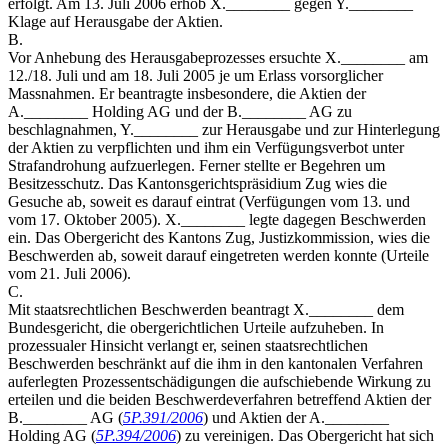
erfolgt. Am 13. Juli 2006 erhob X.________ gegen Y.________
Klage auf Herausgabe der Aktien.
B.
Vor Anhebung des Herausgabeprozesses ersuchte X.________ am
12./18. Juli und am 18. Juli 2005 je um Erlass vorsorglicher
Massnahmen. Er beantragte insbesondere, die Aktien der
A.________ Holding AG und der B.________ AG zu
beschlagnahmen, Y.________ zur Herausgabe und zur Hinterlegung
der Aktien zu verpflichten und ihm ein Verfügungsverbot unter
Strafandrohung aufzuerlegen. Ferner stellte er Begehren um
Besitzesschutz. Das Kantonsgerichtspräsidium Zug wies die
Gesuche ab, soweit es darauf eintrat (Verfügungen vom 13. und
vom 17. Oktober 2005). X.________ legte dagegen Beschwerden
ein. Das Obergericht des Kantons Zug, Justizkommission, wies die
Beschwerden ab, soweit darauf eingetreten werden konnte (Urteile
vom 21. Juli 2006).
C.
Mit staatsrechtlichen Beschwerden beantragt X.________ dem
Bundesgericht, die obergerichtlichen Urteile aufzuheben. In
prozessualer Hinsicht verlangt er, seinen staatsrechtlichen
Beschwerden beschränkt auf die ihm in den kantonalen Verfahren
auferlegten Prozessentschädigungen die aufschiebende Wirkung zu
erteilen und die beiden Beschwerdeverfahren betreffend Aktien der
B.________ AG (
5P.391/2006
) und Aktien der A.________
Holding AG (
5P.394/2006
) zu vereinigen. Das Obergericht hat sich