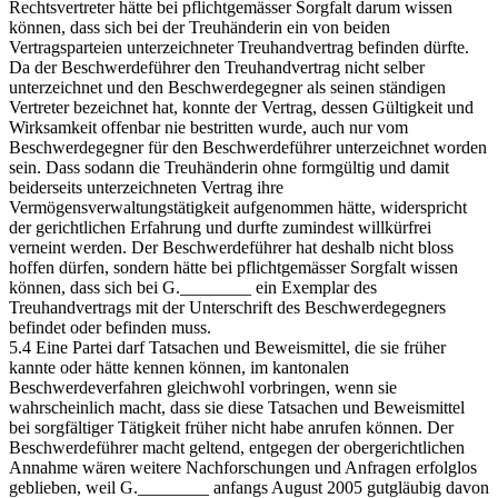
Rechtsvertreter hätte bei pflichtgemässer Sorgfalt darum wissen
können, dass sich bei der Treuhänderin ein von beiden
Vertragsparteien unterzeichneter Treuhandvertrag befinden dürfte.
Da der Beschwerdeführer den Treuhandvertrag nicht selber
unterzeichnet und den Beschwerdegegner als seinen ständigen
Vertreter bezeichnet hat, konnte der Vertrag, dessen Gültigkeit und
Wirksamkeit offenbar nie bestritten wurde, auch nur vom
Beschwerdegegner für den Beschwerdeführer unterzeichnet worden
sein. Dass sodann die Treuhänderin ohne formgültig und damit
beiderseits unterzeichneten Vertrag ihre
Vermögensverwaltungstätigkeit aufgenommen hätte, widerspricht
der gerichtlichen Erfahrung und durfte zumindest willkürfrei
verneint werden. Der Beschwerdeführer hat deshalb nicht bloss
hoffen dürfen, sondern hätte bei pflichtgemässer Sorgfalt wissen
können, dass sich bei G.________ ein Exemplar des
Treuhandvertrags mit der Unterschrift des Beschwerdegegners
befindet oder befinden muss.
5.4 Eine Partei darf Tatsachen und Beweismittel, die sie früher
kannte oder hätte kennen können, im kantonalen
Beschwerdeverfahren gleichwohl vorbringen, wenn sie
wahrscheinlich macht, dass sie diese Tatsachen und Beweismittel
bei sorgfältiger Tätigkeit früher nicht habe anrufen können. Der
Beschwerdeführer macht geltend, entgegen der obergerichtlichen
Annahme wären weitere Nachforschungen und Anfragen erfolglos
geblieben, weil G.________ anfangs August 2005 gutgläubig davon