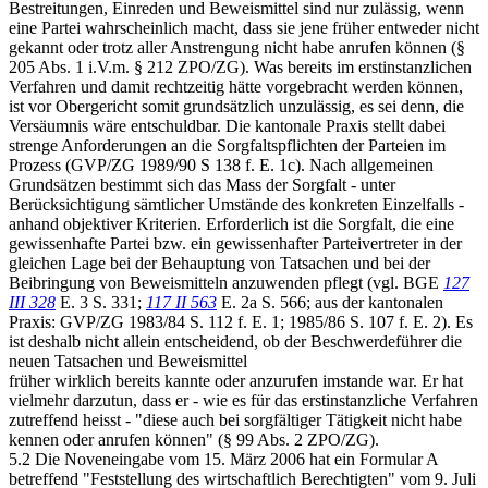
Bestreitungen, Einreden und Beweismittel sind nur zulässig, wenn
eine Partei wahrscheinlich macht, dass sie jene früher entweder nicht
gekannt oder trotz aller Anstrengung nicht habe anrufen können (§
205 Abs. 1 i.V.m. § 212 ZPO/ZG). Was bereits im erstinstanzlichen
Verfahren und damit rechtzeitig hätte vorgebracht werden können,
ist vor Obergericht somit grundsätzlich unzulässig, es sei denn, die
Versäumnis wäre entschuldbar. Die kantonale Praxis stellt dabei
strenge Anforderungen an die Sorgfaltspflichten der Parteien im
Prozess (GVP/ZG 1989/90 S 138 f. E. 1c). Nach allgemeinen
Grundsätzen bestimmt sich das Mass der Sorgfalt - unter
Berücksichtigung sämtlicher Umstände des konkreten Einzelfalls -
anhand objektiver Kriterien. Erforderlich ist die Sorgfalt, die eine
gewissenhafte Partei bzw. ein gewissenhafter Parteivertreter in der
gleichen Lage bei der Behauptung von Tatsachen und bei der
Beibringung von Beweismitteln anzuwenden pflegt (vgl. BGE
127
III 328
E. 3 S. 331;
117 II 563
E. 2a S. 566; aus der kantonalen
Praxis: GVP/ZG 1983/84 S. 112 f. E. 1; 1985/86 S. 107 f. E. 2). Es
ist deshalb nicht allein entscheidend, ob der Beschwerdeführer die
neuen Tatsachen und Beweismittel
früher wirklich bereits kannte oder anzurufen imstande war. Er hat
vielmehr darzutun, dass er - wie es für das erstinstanzliche Verfahren
zutreffend heisst - "diese auch bei sorgfältiger Tätigkeit nicht habe
kennen oder anrufen können" (§ 99 Abs. 2 ZPO/ZG).
5.2 Die Noveneingabe vom 15. März 2006 hat ein Formular A
betreffend "Feststellung des wirtschaftlich Berechtigten" vom 9. Juli