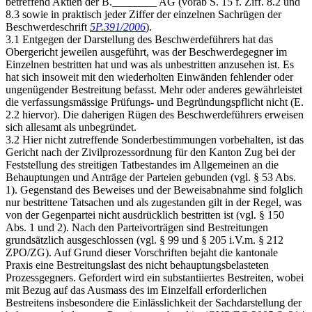
betreffend Aktien der B.________ AG (vorab S. 15 f. Ziff. 8.2 und
8.3 sowie in praktisch jeder Ziffer der einzelnen Sachrügen der
Beschwerdeschrift
5P.391/2006
).
3.1 Entgegen der Darstellung des Beschwerdeführers hat das
Obergericht jeweilen ausgeführt, was der Beschwerdegegner im
Einzelnen bestritten hat und was als unbestritten anzusehen ist. Es
hat sich insoweit mit den wiederholten Einwänden fehlender oder
ungenügender Bestreitung befasst. Mehr oder anderes gewährleistet
die verfassungsmässige Prüfungs- und Begründungspflicht nicht (E.
2.2 hiervor). Die daherigen Rügen des Beschwerdeführers erweisen
sich allesamt als unbegründet.
3.2 Hier nicht zutreffende Sonderbestimmungen vorbehalten, ist das
Gericht nach der Zivilprozessordnung für den Kanton Zug bei der
Feststellung des streitigen Tatbestandes im Allgemeinen an die
Behauptungen und Anträge der Parteien gebunden (vgl. § 53 Abs.
1). Gegenstand des Beweises und der Beweisabnahme sind folglich
nur bestrittene Tatsachen und als zugestanden gilt in der Regel, was
von der Gegenpartei nicht ausdrücklich bestritten ist (vgl. § 150
Abs. 1 und 2). Nach den Parteivorträgen sind Bestreitungen
grundsätzlich ausgeschlossen (vgl. § 99 und § 205 i.V.m. § 212
ZPO/ZG). Auf Grund dieser Vorschriften bejaht die kantonale
Praxis eine Bestreitungslast des nicht behauptungsbelasteten
Prozessgegners. Gefordert wird ein substantiiertes Bestreiten, wobei
mit Bezug auf das Ausmass des im Einzelfall erforderlichen
Bestreitens insbesondere die Einlässlichkeit der Sachdarstellung der