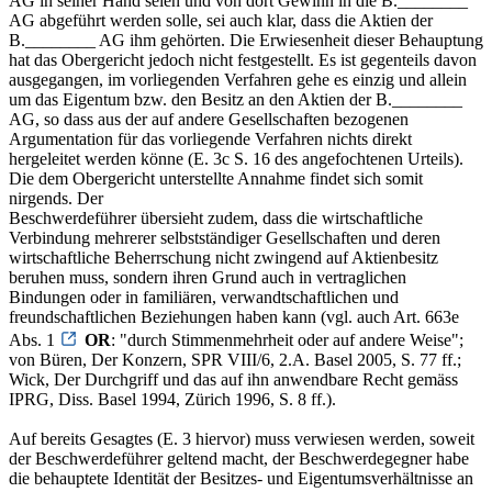
AG in seiner Hand seien und von dort Gewinn in die B.________
AG abgeführt werden solle, sei auch klar, dass die Aktien der
B.________ AG ihm gehörten. Die Erwiesenheit dieser Behauptung
hat das Obergericht jedoch nicht festgestellt. Es ist gegenteils davon
ausgegangen, im vorliegenden Verfahren gehe es einzig und allein
um das Eigentum bzw. den Besitz an den Aktien der B.________
AG, so dass aus der auf andere Gesellschaften bezogenen
Argumentation für das vorliegende Verfahren nichts direkt
hergeleitet werden könne (E. 3c S. 16 des angefochtenen Urteils).
Die dem Obergericht unterstellte Annahme findet sich somit
nirgends. Der
Beschwerdeführer übersieht zudem, dass die wirtschaftliche
Verbindung mehrerer selbstständiger Gesellschaften und deren
wirtschaftliche Beherrschung nicht zwingend auf Aktienbesitz
beruhen muss, sondern ihren Grund auch in vertraglichen
Bindungen oder in familiären, verwandtschaftlichen und
freundschaftlichen Beziehungen haben kann (vgl. auch Art. 663e
Abs. 1
OR
: "durch Stimmenmehrheit oder auf andere Weise";
von Büren, Der Konzern, SPR VIII/6, 2.A. Basel 2005, S. 77 ff.;
Wick, Der Durchgriff und das auf ihn anwendbare Recht gemäss
IPRG, Diss. Basel 1994, Zürich 1996, S. 8 ff.).
Auf bereits Gesagtes (E. 3 hiervor) muss verwiesen werden, soweit
der Beschwerdeführer geltend macht, der Beschwerdegegner habe
die behauptete Identität der Besitzes- und Eigentumsverhältnisse an