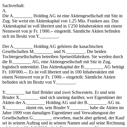
Sachverhalt:
A.
Die A.________ Holding AG ist eine Aktiengesellschaft mit Sitz in
Zug. Sie weist ein Aktienkapital von 1.25 Mio. Franken aus. Das
Aktienkapital ist voll liberiert und in 1'250 Inhaberaktien mit einem
Nennwert von je Fr. 1'000.-- eingeteilt. Sämtliche Aktien befinden
sich im Besitz von Y.________.
Der A.________ Holding AG gehören die kasachischen
Gesellschaften M.________ und N.________. Die beiden
Tochtergesellschaften betreiben Speiseölfabriken. Sie werden durch
die B.________ AG, eine Aktiengesellschaft mit Sitz in Zug,
logistisch unterstützt. Das Aktienkapital der B.________ AG beträgt
Fr. 100'000.--. Es ist voll liberiert und in 100 Inhaberaktien mit
einem Nennwert von je Fr. 1'000.-- eingeteilt. Sämtliche Aktien
befinden sich im Besitz von Y.________.
Y.________ hat fünf Brüder und zwei Schwestern. Er und sein
Bruder X.________ sind sich uneinig darüber, wer Eigentümer der
Aktien der A.________ Holding AG und der B.________ AG ist.
X.________ räumt ein, sein Bruder Y.________ habe die Aktien im
Jahre 1999 vom damaligen Eigentümer und Verwaltungsrat der
Gesellschaften G.________ erworben, macht aber geltend, der Kauf
sei in seinem Auftrag und in seinem Namen und auf seine Rechnung