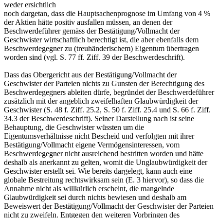
weder ersichtlich
noch dargetan, dass die Hauptsachenprognose im Umfang von 4 %
der Aktien hätte positiv ausfallen müssen, an denen der
Beschwerdeführer gemäss der Bestätigung/Vollmacht der
Geschwister wirtschaftlich berechtigt ist, die aber ebenfalls dem
Beschwerdegegner zu (treuhänderischem) Eigentum übertragen
worden sind (vgl. S. 77 ff. Ziff. 39 der Beschwerdeschrift).
Dass das Obergericht aus der Bestätigung/Vollmacht der
Geschwister der Parteien nichts zu Gunsten der Berechtigung des
Beschwerdegegners ableiten dürfe, begründet der Beschwerdeführer
zusätzlich mit der angeblich zweifelhaften Glaubwürdigkeit der
Geschwister (S. 48 f. Ziff. 25.2, S. 50 f. Ziff. 25.4 und S. 66 f. Ziff.
34.3 der Beschwerdeschrift). Seiner Darstellung nach ist seine
Behauptung, die Geschwister wüssten um die
Eigentumsverhältnisse nicht Bescheid und verfolgten mit ihrer
Bestätigung/Vollmacht eigene Vermögensinteressen, vom
Beschwerdegegner nicht ausreichend bestritten worden und hätte
deshalb als anerkannt zu gelten, womit die Unglaubwürdigkeit der
Geschwister erstellt sei. Wie bereits dargelegt, kann auch eine
globale Bestreitung rechtswirksam sein (E. 3 hiervor), so dass die
Annahme nicht als willkürlich erscheint, die mangelnde
Glaubwürdigkeit sei durch nichts bewiesen und deshalb am
Beweiswert der Bestätigung/Vollmacht der Geschwister der Parteien
nicht zu zweifeln. Entgegen den weiteren Vorbringen des