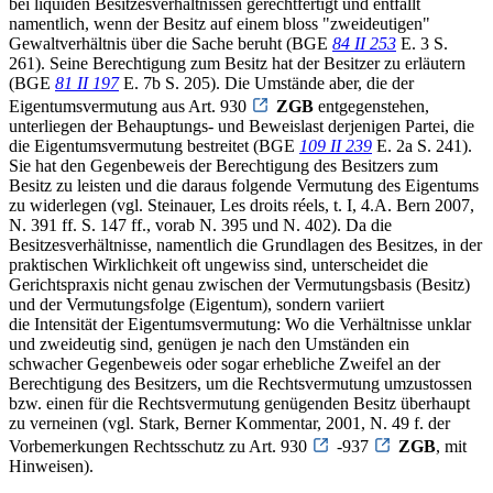
bei liquiden Besitzesverhältnissen gerechtfertigt und entfällt
namentlich, wenn der Besitz auf einem bloss "zweideutigen"
Gewaltverhältnis über die Sache beruht (BGE
84 II 253
E. 3 S.
261). Seine Berechtigung zum Besitz hat der Besitzer zu erläutern
(BGE
81 II 197
E. 7b S. 205). Die Umstände aber, die der
Eigentumsvermutung aus Art. 930
ZGB
entgegenstehen,
unterliegen der Behauptungs- und Beweislast derjenigen Partei, die
die Eigentumsvermutung bestreitet (BGE
109 II 239
E. 2a S. 241).
Sie hat den Gegenbeweis der Berechtigung des Besitzers zum
Besitz zu leisten und die daraus folgende Vermutung des Eigentums
zu widerlegen (vgl. Steinauer, Les droits réels, t. I, 4.A. Bern 2007,
N. 391 ff. S. 147 ff., vorab N. 395 und N. 402). Da die
Besitzesverhältnisse, namentlich die Grundlagen des Besitzes, in der
praktischen Wirklichkeit oft ungewiss sind, unterscheidet die
Gerichtspraxis nicht genau zwischen der Vermutungsbasis (Besitz)
und der Vermutungsfolge (Eigentum), sondern variiert
die Intensität der Eigentumsvermutung: Wo die Verhältnisse unklar
und zweideutig sind, genügen je nach den Umständen ein
schwacher Gegenbeweis oder sogar erhebliche Zweifel an der
Berechtigung des Besitzers, um die Rechtsvermutung umzustossen
bzw. einen für die Rechtsvermutung genügenden Besitz überhaupt
zu verneinen (vgl. Stark, Berner Kommentar, 2001, N. 49 f. der
Vorbemerkungen Rechtsschutz zu Art. 930
-937
ZGB
, mit
Hinweisen).