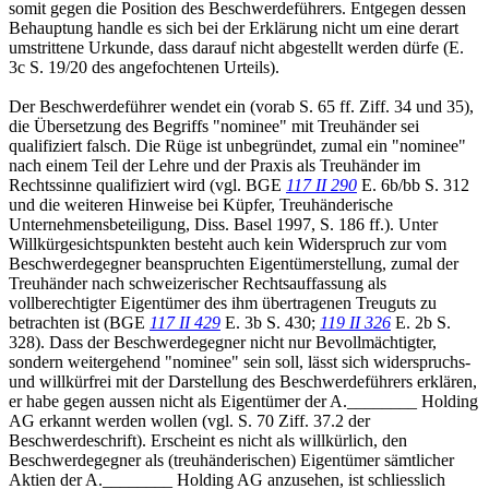
somit gegen die Position des Beschwerdeführers. Entgegen dessen
Behauptung handle es sich bei der Erklärung nicht um eine derart
umstrittene Urkunde, dass darauf nicht abgestellt werden dürfe (E.
3c S. 19/20 des angefochtenen Urteils).
Der Beschwerdeführer wendet ein (vorab S. 65 ff. Ziff. 34 und 35),
die Übersetzung des Begriffs "nominee" mit Treuhänder sei
qualifiziert falsch. Die Rüge ist unbegründet, zumal ein "nominee"
nach einem Teil der Lehre und der Praxis als Treuhänder im
Rechtssinne qualifiziert wird (vgl. BGE
117 II 290
E. 6b/bb S. 312
und die weiteren Hinweise bei Küpfer, Treuhänderische
Unternehmensbeteiligung, Diss. Basel 1997, S. 186 ff.). Unter
Willkürgesichtspunkten besteht auch kein Widerspruch zur vom
Beschwerdegegner beanspruchten Eigentümerstellung, zumal der
Treuhänder nach schweizerischer Rechtsauffassung als
vollberechtigter Eigentümer des ihm übertragenen Treuguts zu
betrachten ist (BGE
117 II 429
E. 3b S. 430;
119 II 326
E. 2b S.
328). Dass der Beschwerdegegner nicht nur Bevollmächtigter,
sondern weitergehend "nominee" sein soll, lässt sich widerspruchs-
und willkürfrei mit der Darstellung des Beschwerdeführers erklären,
er habe gegen aussen nicht als Eigentümer der A.________ Holding
AG erkannt werden wollen (vgl. S. 70 Ziff. 37.2 der
Beschwerdeschrift). Erscheint es nicht als willkürlich, den
Beschwerdegegner als (treuhänderischen) Eigentümer sämtlicher
Aktien der A.________ Holding AG anzusehen, ist schliesslich