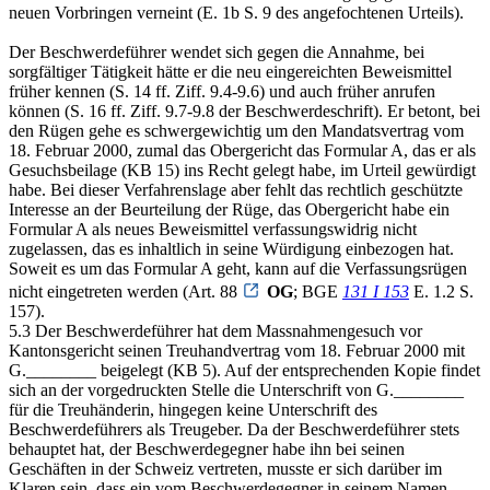
neuen Vorbringen verneint (E. 1b S. 9 des angefochtenen Urteils).
Der Beschwerdeführer wendet sich gegen die Annahme, bei
sorgfältiger Tätigkeit hätte er die neu eingereichten Beweismittel
früher kennen (S. 14 ff. Ziff. 9.4-9.6) und auch früher anrufen
können (S. 16 ff. Ziff. 9.7-9.8 der Beschwerdeschrift). Er betont, bei
den Rügen gehe es schwergewichtig um den Mandatsvertrag vom
18. Februar 2000, zumal das Obergericht das Formular A, das er als
Gesuchsbeilage (KB 15) ins Recht gelegt habe, im Urteil gewürdigt
habe. Bei dieser Verfahrenslage aber fehlt das rechtlich geschützte
Interesse an der Beurteilung der Rüge, das Obergericht habe ein
Formular A als neues Beweismittel verfassungswidrig nicht
zugelassen, das es inhaltlich in seine Würdigung einbezogen hat.
Soweit es um das Formular A geht, kann auf die Verfassungsrügen
nicht eingetreten werden (Art. 88
OG
; BGE
131 I 153
E. 1.2 S.
157).
5.3 Der Beschwerdeführer hat dem Massnahmengesuch vor
Kantonsgericht seinen Treuhandvertrag vom 18. Februar 2000 mit
G.________ beigelegt (KB 5). Auf der entsprechenden Kopie findet
sich an der vorgedruckten Stelle die Unterschrift von G.________
für die Treuhänderin, hingegen keine Unterschrift des
Beschwerdeführers als Treugeber. Da der Beschwerdeführer stets
behauptet hat, der Beschwerdegegner habe ihn bei seinen
Geschäften in der Schweiz vertreten, musste er sich darüber im
Klaren sein, dass ein vom Beschwerdegegner in seinem Namen