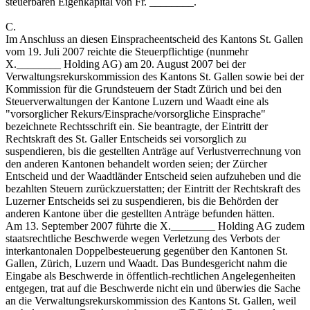
steuerbaren Eigenkapital von Fr. ________.
C.
Im Anschluss an diesen Einspracheentscheid des Kantons St. Gallen
vom 19. Juli 2007 reichte die Steuerpflichtige (nunmehr
X.________ Holding AG) am 20. August 2007 bei der
Verwaltungsrekurskommission des Kantons St. Gallen sowie bei der
Kommission für die Grundsteuern der Stadt Zürich und bei den
Steuerverwaltungen der Kantone Luzern und Waadt eine als
"vorsorglicher Rekurs/Einsprache/vorsorgliche Einsprache"
bezeichnete Rechtsschrift ein. Sie beantragte, der Eintritt der
Rechtskraft des St. Galler Entscheids sei vorsorglich zu
suspendieren, bis die gestellten Anträge auf Verlustverrechnung von
den anderen Kantonen behandelt worden seien; der Zürcher
Entscheid und der Waadtländer Entscheid seien aufzuheben und die
bezahlten Steuern zurückzuerstatten; der Eintritt der Rechtskraft des
Luzerner Entscheids sei zu suspendieren, bis die Behörden der
anderen Kantone über die gestellten Anträge befunden hätten.
Am 13. September 2007 führte die X.________ Holding AG zudem
staatsrechtliche Beschwerde wegen Verletzung des Verbots der
interkantonalen Doppelbesteuerung gegenüber den Kantonen St.
Gallen, Zürich, Luzern und Waadt. Das Bundesgericht nahm die
Eingabe als Beschwerde in öffentlich-rechtlichen Angelegenheiten
entgegen, trat auf die Beschwerde nicht ein und überwies die Sache
an die Verwaltungsrekurskommission des Kantons St. Gallen, weil