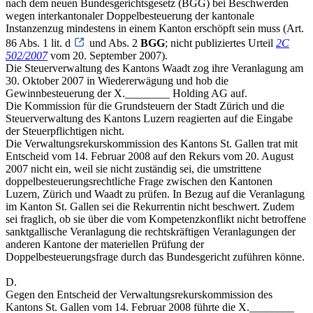
nach dem neuen Bundesgerichtsgesetz (BGG) bei Beschwerden
wegen interkantonaler Doppelbesteuerung der kantonale
Instanzenzug mindestens in einem Kanton erschöpft sein muss (Art.
86 Abs. 1 lit. d
und Abs. 2
BGG
; nicht publiziertes Urteil
2C
502/2007
vom 20. September 2007).
Die Steuerverwaltung des Kantons Waadt zog ihre Veranlagung am
30. Oktober 2007 in Wiedererwägung und hob die
Gewinnbesteuerung der X.________ Holding AG auf.
Die Kommission für die Grundsteuern der Stadt Zürich und die
Steuerverwaltung des Kantons Luzern reagierten auf die Eingabe
der Steuerpflichtigen nicht.
Die Verwaltungsrekurskommission des Kantons St. Gallen trat mit
Entscheid vom 14. Februar 2008 auf den Rekurs vom 20. August
2007 nicht ein, weil sie nicht zuständig sei, die umstrittene
doppelbesteuerungsrechtliche Frage zwischen den Kantonen
Luzern, Zürich und Waadt zu prüfen. In Bezug auf die Veranlagung
im Kanton St. Gallen sei die Rekurrentin nicht beschwert. Zudem
sei fraglich, ob sie über die vom Kompetenzkonflikt nicht betroffene
sanktgallische Veranlagung die rechtskräftigen Veranlagungen der
anderen Kantone der materiellen Prüfung der
Doppelbesteuerungsfrage durch das Bundesgericht zuführen könne.
D.
Gegen den Entscheid der Verwaltungsrekurskommission des
Kantons St. Gallen vom 14. Februar 2008 führte die X.________