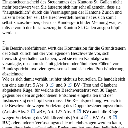
Einspracheentscheid des Steueramtes des Kantons St. Gallen nicht
mehr beschwert war. Sie äusserte sich nur sehr allgemein, dass sie
"hauptsächlich" durch die Veranlagungen der Kantone Zürich und
Luzern betroffen sei. Die Beschwerdeführerin hat es sich somit
selbst zuzuschreiben, dass das Bundesgericht der Meinung war, es
müsse vorab der Instanzenzug im Kanton St. Gallen ausgeschöpft
werden.
7.
Die Beschwerdeführerin wirft der Kommission für die Grundsteuern
der Stadt Zürich mit der vorliegenden Beschwerde vor, sich
treuwidrig verhalten zu haben, weil sie einen Kapitalgewinn
veranlagte, obschon sie "mit gleichen oder ähnlichen Fällen" vor
Bundesgericht involviert gewesen sei und sich eine Praxisänderung
abzeichnete.
Wie es sich damit verhält, ist hier nicht zu beurteilen. Es handelt sich
um eine aus Art. 5 Abs. 3
und 9
BV
(Treu und Glauben)
abgeleitete Rüge, für welche die Beschwerdefrist von 30 Tagen
gegenüber dem angefochtenen Entscheid eingehalten und der
Instanzenzug erschöpft sein muss. Die Rechtsprechung, wonach in
die Beschwerde wegen Verletzung des Doppelbesteuerungsverbots
(Art. 46 Abs. 2
aBV, Art. 127 Abs. 3
BV
) auch die Rüge
wegen Verletzung des Willkürverbots (Art. 4
aBV, Art. 9
BV
) oder anderer Verfassungsrechte mit einbezogen werden kann,
wenn diese keine selbständige Bedeutung hat, sondern lediglich der