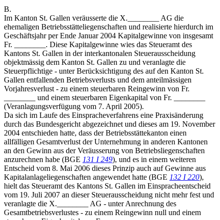
B.
Im Kanton St. Gallen veräusserte die X.________ AG die
ehemaligen Betriebsstätteliegenschaften und realisierte hierdurch im
Geschäftsjahr per Ende Januar 2004 Kapitalgewinne von insgesamt
Fr. ________. Diese Kapitalgewinne wies das Steueramt des
Kantons St. Gallen in der interkantonalen Steuerausscheidung
objektmässig dem Kanton St. Gallen zu und veranlagte die
Steuerpflichtige - unter Berücksichtigung des auf den Kanton St.
Gallen entfallenden Betriebsverlusts und dem anteilmässigen
Vorjahresverlust - zu einem steuerbaren Reingewinn von Fr.
________ und einem steuerbaren Eigenkapital von Fr. ________
(Veranlagungsverfügung vom 7. April 2005).
Da sich im Laufe des Einspracheverfahrens eine Praxisänderung
durch das Bundesgericht abgezeichnet und dieses am 19. November
2004 entschieden hatte, dass der Betriebsstättekanton einen
allfälligen Gesamtverlust der Unternehmung in anderen Kantonen
an den Gewinn aus der Veräusserung von Betriebsliegenschaften
anzurechnen habe (BGE
131 I 249
), und es in einem weiteren
Entscheid vom 8. Mai 2006 dieses Prinzip auch auf Gewinne aus
Kapitalanlageliegenschaften angewendet hatte (BGE
132 I 220
),
hielt das Steueramt des Kantons St. Gallen im Einspracheentscheid
vom 19. Juli 2007 an dieser Steuerausscheidung nicht mehr fest und
veranlagte die X.________ AG - unter Anrechnung des
Gesamtbetriebsverlustes - zu einem Reingewinn null und einem