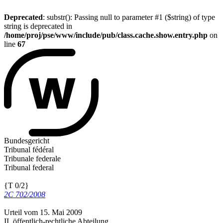
Deprecated
: substr(): Passing null to parameter #1 ($string) of type
string is deprecated in
/home/proj/pse/www/include/pub/class.cache.show.entry.php
on
line
67
Bundesgericht
Tribunal fédéral
Tribunale federale
Tribunal federal
{T 0/2}
2C 702/2008
Urteil vom 15. Mai 2009
II. öffentlich-rechtliche Abteilung