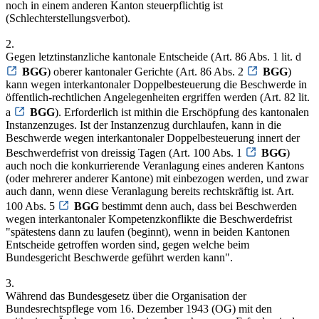
noch in einem anderen Kanton steuerpflichtig ist
(Schlechterstellungsverbot).
2.
Gegen letztinstanzliche kantonale Entscheide (Art. 86 Abs. 1 lit. d
BGG
) oberer kantonaler Gerichte (Art. 86 Abs. 2
BGG
)
kann wegen interkantonaler Doppelbesteuerung die Beschwerde in
öffentlich-rechtlichen Angelegenheiten ergriffen werden (Art. 82 lit.
a
BGG
). Erforderlich ist mithin die Erschöpfung des kantonalen
Instanzenzuges. Ist der Instanzenzug durchlaufen, kann in die
Beschwerde wegen interkantonaler Doppelbesteuerung innert der
Beschwerdefrist von dreissig Tagen (Art. 100 Abs. 1
BGG
)
auch noch die konkurrierende Veranlagung eines anderen Kantons
(oder mehrerer anderer Kantone) mit einbezogen werden, und zwar
auch dann, wenn diese Veranlagung bereits rechtskräftig ist. Art.
100 Abs. 5
BGG
bestimmt denn auch, dass bei Beschwerden
wegen interkantonaler Kompetenzkonflikte die Beschwerdefrist
"spätestens dann zu laufen (beginnt), wenn in beiden Kantonen
Entscheide getroffen worden sind, gegen welche beim
Bundesgericht Beschwerde geführt werden kann".
3.
Während das Bundesgesetz über die Organisation der
Bundesrechtspflege vom 16. Dezember 1943 (OG) mit den