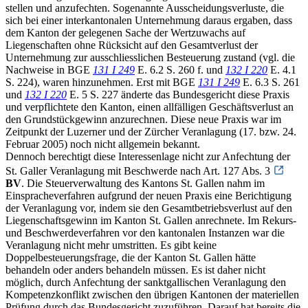
stellen und anzufechten. Sogenannte Ausscheidungsverluste, die
sich bei einer interkantonalen Unternehmung daraus ergaben, dass
dem Kanton der gelegenen Sache der Wertzuwachs auf
Liegenschaften ohne Rücksicht auf den Gesamtverlust der
Unternehmung zur ausschliesslichen Besteuerung zustand (vgl. die
Nachweise in BGE
131 I 249
E. 6.2 S. 260 f. und
132 I 220
E. 4.1
S. 224), waren hinzunehmen. Erst mit BGE
131 I 249
E. 6.3 S. 261
und
132 I 220
E. 5 S. 227 änderte das Bundesgericht diese Praxis
und verpflichtete den Kanton, einen allfälligen Geschäftsverlust an
den Grundstückgewinn anzurechnen. Diese neue Praxis war im
Zeitpunkt der Luzerner und der Zürcher Veranlagung (17. bzw. 24.
Februar 2005) noch nicht allgemein bekannt.
Dennoch berechtigt diese Interessenlage nicht zur Anfechtung der
St. Galler Veranlagung mit Beschwerde nach Art. 127 Abs. 3
BV
. Die Steuerverwaltung des Kantons St. Gallen nahm im
Einspracheverfahren aufgrund der neuen Praxis eine Berichtigung
der Veranlagung vor, indem sie den Gesamtbetriebsverlust auf den
Liegenschaftsgewinn im Kanton St. Gallen anrechnete. Im Rekurs-
und Beschwerdeverfahren vor den kantonalen Instanzen war die
Veranlagung nicht mehr umstritten. Es gibt keine
Doppelbesteuerungsfrage, die der Kanton St. Gallen hätte
behandeln oder anders behandeln müssen. Es ist daher nicht
möglich, durch Anfechtung der sanktgallischen Veranlagung den
Kompetenzkonflikt zwischen den übrigen Kantonen der materiellen
Prüfung durch das Bundesgericht zuzuführen. Darauf hat bereits die