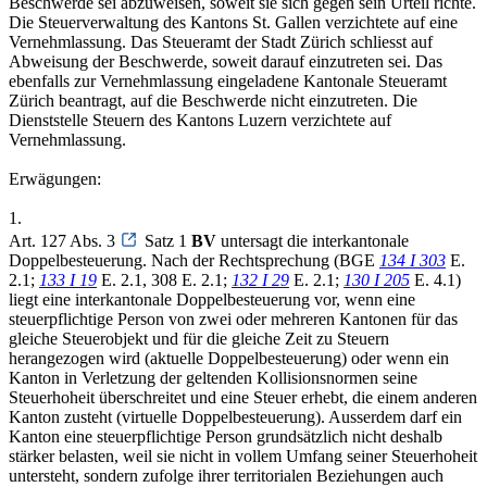
Beschwerde sei abzuweisen, soweit sie sich gegen sein Urteil richte.
Die Steuerverwaltung des Kantons St. Gallen verzichtete auf eine
Vernehmlassung. Das Steueramt der Stadt Zürich schliesst auf
Abweisung der Beschwerde, soweit darauf einzutreten sei. Das
ebenfalls zur Vernehmlassung eingeladene Kantonale Steueramt
Zürich beantragt, auf die Beschwerde nicht einzutreten. Die
Dienststelle Steuern des Kantons Luzern verzichtete auf
Vernehmlassung.
Erwägungen:
1.
Art. 127 Abs. 3
Satz 1
BV
untersagt die interkantonale
Doppelbesteuerung. Nach der Rechtsprechung (BGE
134 I 303
E.
2.1;
133 I 19
E. 2.1, 308 E. 2.1;
132 I 29
E. 2.1;
130 I 205
E. 4.1)
liegt eine interkantonale Doppelbesteuerung vor, wenn eine
steuerpflichtige Person von zwei oder mehreren Kantonen für das
gleiche Steuerobjekt und für die gleiche Zeit zu Steuern
herangezogen wird (aktuelle Doppelbesteuerung) oder wenn ein
Kanton in Verletzung der geltenden Kollisionsnormen seine
Steuerhoheit überschreitet und eine Steuer erhebt, die einem anderen
Kanton zusteht (virtuelle Doppelbesteuerung). Ausserdem darf ein
Kanton eine steuerpflichtige Person grundsätzlich nicht deshalb
stärker belasten, weil sie nicht in vollem Umfang seiner Steuerhoheit
untersteht, sondern zufolge ihrer territorialen Beziehungen auch