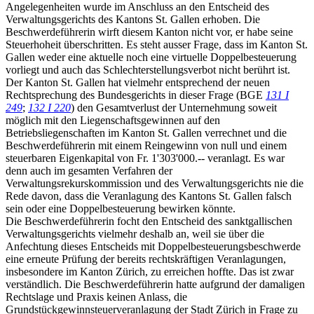
Angelegenheiten wurde im Anschluss an den Entscheid des
Verwaltungsgerichts des Kantons St. Gallen erhoben. Die
Beschwerdeführerin wirft diesem Kanton nicht vor, er habe seine
Steuerhoheit überschritten. Es steht ausser Frage, dass im Kanton St.
Gallen weder eine aktuelle noch eine virtuelle Doppelbesteuerung
vorliegt und auch das Schlechterstellungsverbot nicht berührt ist.
Der Kanton St. Gallen hat vielmehr entsprechend der neuen
Rechtsprechung des Bundesgerichts in dieser Frage (BGE
131 I
249
;
132 I 220
) den Gesamtverlust der Unternehmung soweit
möglich mit den Liegenschaftsgewinnen auf den
Betriebsliegenschaften im Kanton St. Gallen verrechnet und die
Beschwerdeführerin mit einem Reingewinn von null und einem
steuerbaren Eigenkapital von Fr. 1'303'000.-- veranlagt. Es war
denn auch im gesamten Verfahren der
Verwaltungsrekurskommission und des Verwaltungsgerichts nie die
Rede davon, dass die Veranlagung des Kantons St. Gallen falsch
sein oder eine Doppelbesteuerung bewirken könnte.
Die Beschwerdeführerin focht den Entscheid des sanktgallischen
Verwaltungsgerichts vielmehr deshalb an, weil sie über die
Anfechtung dieses Entscheids mit Doppelbesteuerungsbeschwerde
eine erneute Prüfung der bereits rechtskräftigen Veranlagungen,
insbesondere im Kanton Zürich, zu erreichen hoffte. Das ist zwar
verständlich. Die Beschwerdeführerin hatte aufgrund der damaligen
Rechtslage und Praxis keinen Anlass, die
Grundstückgewinnsteuerveranlagung der Stadt Zürich in Frage zu