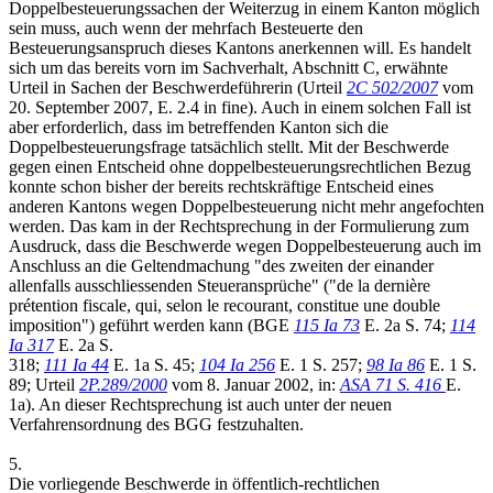
Doppelbesteuerungssachen der Weiterzug in einem Kanton möglich
sein muss, auch wenn der mehrfach Besteuerte den
Besteuerungsanspruch dieses Kantons anerkennen will. Es handelt
sich um das bereits vorn im Sachverhalt, Abschnitt C, erwähnte
Urteil in Sachen der Beschwerdeführerin (Urteil
2C 502/2007
vom
20. September 2007, E. 2.4 in fine). Auch in einem solchen Fall ist
aber erforderlich, dass im betreffenden Kanton sich die
Doppelbesteuerungsfrage tatsächlich stellt. Mit der Beschwerde
gegen einen Entscheid ohne doppelbesteuerungsrechtlichen Bezug
konnte schon bisher der bereits rechtskräftige Entscheid eines
anderen Kantons wegen Doppelbesteuerung nicht mehr angefochten
werden. Das kam in der Rechtsprechung in der Formulierung zum
Ausdruck, dass die Beschwerde wegen Doppelbesteuerung auch im
Anschluss an die Geltendmachung "des zweiten der einander
allenfalls ausschliessenden Steueransprüche" ("de la dernière
prétention fiscale, qui, selon le recourant, constitue une double
imposition") geführt werden kann (BGE
115 Ia 73
E. 2a S. 74;
114
Ia 317
E. 2a S.
318;
111 Ia 44
E. 1a S. 45;
104 Ia 256
E. 1 S. 257;
98 Ia 86
E. 1 S.
89; Urteil
2P.289/2000
vom 8. Januar 2002, in:
ASA 71 S. 416
E.
1a). An dieser Rechtsprechung ist auch unter der neuen
Verfahrensordnung des BGG festzuhalten.
5.
Die vorliegende Beschwerde in öffentlich-rechtlichen