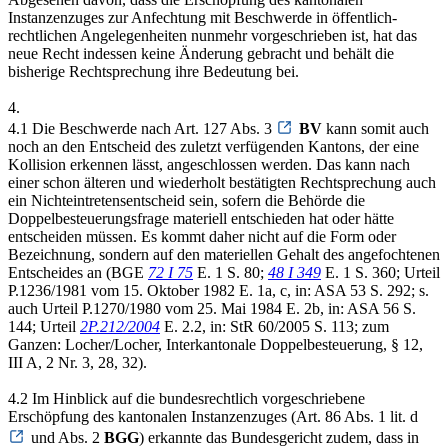
Instanzenzuges zur Anfechtung mit Beschwerde in öffentlich-
rechtlichen Angelegenheiten nunmehr vorgeschrieben ist, hat das
neue Recht indessen keine Änderung gebracht und behält die
bisherige Rechtsprechung ihre Bedeutung bei.
4.
4.1 Die Beschwerde nach Art. 127 Abs. 3
BV
kann somit auch
noch an den Entscheid des zuletzt verfügenden Kantons, der eine
Kollision erkennen lässt, angeschlossen werden. Das kann nach
einer schon älteren und wiederholt bestätigten Rechtsprechung auch
ein Nichteintretensentscheid sein, sofern die Behörde die
Doppelbesteuerungsfrage materiell entschieden hat oder hätte
entscheiden müssen. Es kommt daher nicht auf die Form oder
Bezeichnung, sondern auf den materiellen Gehalt des angefochtenen
Entscheides an (BGE
72 I 75
E. 1 S. 80;
48 I 349
E. 1 S. 360; Urteil
P.1236/1981 vom 15. Oktober 1982 E. 1a, c, in: ASA 53 S. 292; s.
auch Urteil P.1270/1980 vom 25. Mai 1984 E. 2b, in: ASA 56 S.
144; Urteil
2P.212/2004
E. 2.2, in: StR 60/2005 S. 113; zum
Ganzen: Locher/Locher, Interkantonale Doppelbesteuerung, § 12,
III A, 2 Nr. 3, 28, 32).
4.2 Im Hinblick auf die bundesrechtlich vorgeschriebene
Erschöpfung des kantonalen Instanzenzuges (Art. 86 Abs. 1 lit. d
und Abs. 2
BGG
) erkannte das Bundesgericht zudem, dass in