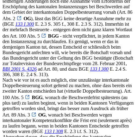
seitherigen Änderungen noch eine Ausnahme vom Erfordernis der
Erschöpfung des kantonalen Instanzenzuges bei Beschwerden auf
dem Gebiet der interkantonalen Doppelbesteuerung vorsah (Art. 86
Abs. 2
OG
), lässt das BGG keine derartige Ausnahme mehr zu
(BGE
133 I 300
E. 2.3 S. 305 f., 308 E. 2.3 S. 312). Immerhin ist
der mehrfach Besteuerte - entgegen dem nicht ganz klaren Wortlaut
des Art. 100 Abs. 5
BGG
- nicht verpflichtet, in jedem Kanton
den Instanzenzug zu durchlaufen. Es genügt, wenn er das in
demjenigen Kanton tut, dessen Entscheid er schliesslich beim
Bundesgericht anfechten will, wie bereits die Botschaft vorsah und
das Bundesgericht unter der Geltung des BGG bestätigte (Botschaft
zur Totalrevision der Bundesrechtspflege vom 28. Februar 2001,
BBl 2001 S. 4326
ad Art. 80, und dazu BGE
133 I 300
E. 2.4 S.
306, 308 E. 2.4 S. 313).
Nach wie vor ist es auch möglich, eine unzulässige interkantonale
Doppelbesteuerung sofort geltend zu machen, ohne dass bereits ein
zweiter Kanton entschieden hat (virtuelle Doppelbesteuerung). Art.
100 Abs. 5
BGG
, wonach die Beschwerdefrist spätestens (au
plus tard) zu laufen beginnt, wenn in beiden Kantonen Verfügungen
getroffen worden sind, bringt das besser zum Ausdruck als früher
Art. 89 Abs. 3
OG
, wonach bei Beschwerden wegen
interkantonaler Kompetenzkonflikte die Frist erst (seulement après)
zu laufen begann, wenn in beiden Kantonen Entscheide getroffen
worden waren (BGE
133 I 308
E. 2.3 i.f. S. 312).
Abgesehen davon, dass die Erschöpfung des kantonalen