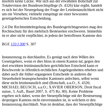
insofern keine Lücke. Wie sich aus der erwähnten Botschaft zur
Totalrevision der Bundesrechtspflege (S. 4326) klar ergibt, handelt
es sich bei der Neuregelung der Frage der Letztinstanzlichkeit nicht
um ein Versehen; vielmehr entspringt sie einer bewussten
gesetzgeberischen Entscheidung.
2.4 Die Rechtsmittelregelung des Bundesgerichtsgesetzes mag den
Rechtsschutz für den mehrfach Besteuerten erschweren. Immerhin
ist er aber nicht verpflichtet, in jedem der betroffenen Kantone den
BGE
133 I 300
S. 307
Instanzenzug zu durchlaufen. Es genügt nach dem Willen des
Gesetzgebers, wenn er dies bloss in einem Kanton tut; gegen den
dort erwirkten letztinstanzlichen gerichtlichen Entscheid kann er
Beschwerde in öffentlich-rechtlichen Angelegenheiten erheben und
dabei auch die früher ergangenen Entscheide in anderen die
Steuerhoheit beanspruchenden Kantonen anfechten, selbst wenn
diese nicht letztinstanzlich sind (Botschaft, a.a.O., S. 4326;
MICHAEL BEUSCH, a.a.O.; XAVIER OBERSON, Droit fiscal
suisse, 3. Aufl., Basel 2007, S. 475 Rz. 80). Keine Probleme
ergeben sich dabei, wenn der Steuerpflichtige mit der Besteuerung
desjenigen Kantons nicht einverstanden ist, in welchem er den
Instanzenzug durchläuft. Nun ist denkbar, dass der Steuerpflichtige