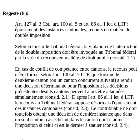
Regeste (fr):
Art. 127 al. 3 Cst.; art. 100 al. 5 et art. 86 al. 1 let. d LTF;
épuisement des instances cantonales; recours en matière de
double imposition.
Selon la loi sur le Tribunal fédéral, la violation de l'interdiction
de la double imposition doit être invoquée au Tribunal fédéral
par la voie du recours en matière de droit public (consid. 1.1).
En cas de conflit de compétence entre cantons, le recours peut
n'être formé, selon l'art. 100 al. 5 LTF, que lorsque le
deuxième canton (ou un canton concurrent suivant) a rendu
une décision déterminante pour l'imposition; les décisions
précédentes desdits cantons peuvent alors être attaquées
simultanément (consid. 2.1). D'après l'art. 86 al. 1 let. d LTF,
le recours au Tribunal fédéral suppose désormais l'épuisement
des instances cantonales (consid. 2.3). Le contribuable ne doit
toutefois obtenir une décision de dernière instance que dans
un seul canton, cas échéant dans le canton dont il admet
l'imposition si celui-ci est le dernier à statuer (consid. 2.4).