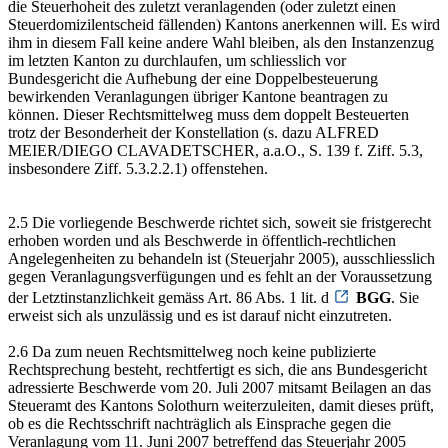
die Steuerhoheit des zuletzt veranlagenden (oder zuletzt einen
Steuerdomizilentscheid fällenden) Kantons anerkennen will. Es wird
ihm in diesem Fall keine andere Wahl bleiben, als den Instanzenzug
im letzten Kanton zu durchlaufen, um schliesslich vor
Bundesgericht die Aufhebung der eine Doppelbesteuerung
bewirkenden Veranlagungen übriger Kantone beantragen zu
können. Dieser Rechtsmittelweg muss dem doppelt Besteuerten
trotz der Besonderheit der Konstellation (s. dazu ALFRED
MEIER/DIEGO CLAVADETSCHER, a.a.O., S. 139 f. Ziff. 5.3,
insbesondere Ziff. 5.3.2.2.1) offenstehen.
2.5 Die vorliegende Beschwerde richtet sich, soweit sie fristgerecht
erhoben worden und als Beschwerde in öffentlich-rechtlichen
Angelegenheiten zu behandeln ist (Steuerjahr 2005), ausschliesslich
gegen Veranlagungsverfügungen und es fehlt an der Voraussetzung
der Letztinstanzlichkeit gemäss Art. 86 Abs. 1 lit. d
BGG
. Sie
erweist sich als unzulässig und es ist darauf nicht einzutreten.
2.6 Da zum neuen Rechtsmittelweg noch keine publizierte
Rechtsprechung besteht, rechtfertigt es sich, die ans Bundesgericht
adressierte Beschwerde vom 20. Juli 2007 mitsamt Beilagen an das
Steueramt des Kantons Solothurn weiterzuleiten, damit dieses prüft,
ob es die Rechtsschrift nachträglich als Einsprache gegen die
Veranlagung vom 11. Juni 2007 betreffend das Steuerjahr 2005