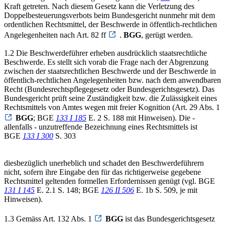
Kraft getreten. Nach diesem Gesetz kann die Verletzung des
Doppelbesteuerungsverbots beim Bundesgericht nunmehr mit dem
ordentlichen Rechtsmittel, der Beschwerde in öffentlich-rechtlichen
Angelegenheiten nach Art. 82 ff
.
BGG
, gerügt werden.
1.2 Die Beschwerdeführer erheben ausdrücklich staatsrechtliche
Beschwerde. Es stellt sich vorab die Frage nach der Abgrenzung
zwischen der staatsrechtlichen Beschwerde und der Beschwerde in
öffentlich-rechtlichen Angelegenheiten bzw. nach dem anwendbaren
Recht (Bundesrechtspflegegesetz oder Bundesgerichtsgesetz). Das
Bundesgericht prüft seine Zuständigkeit bzw. die Zulässigkeit eines
Rechtsmittels von Amtes wegen mit freier Kognition (Art. 29 Abs. 1
BGG
; BGE
133 I 185
E. 2 S. 188 mit Hinweisen). Die -
allenfalls - unzutreffende Bezeichnung eines Rechtsmittels ist
BGE
133 I 300
S. 303
diesbezüglich unerheblich und schadet den Beschwerdeführern
nicht, sofern ihre Eingabe den für das richtigerweise gegebene
Rechtsmittel geltenden formellen Erfordernissen genügt (vgl. BGE
131 I 145
E. 2.1 S. 148; BGE
126 II 506
E. 1b S. 509, je mit
Hinweisen).
1.3 Gemäss Art. 132 Abs. 1
BGG
ist das Bundesgerichtsgesetz