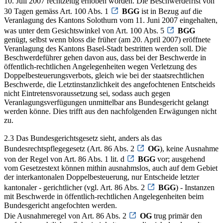
10. Juli 2007 rechtzeitig erhoben worden. Die Beschwerdefrist von
30 Tagen gemäss Art. 100 Abs. 1
BGG
ist in Bezug auf die
Veranlagung des Kantons Solothurn vom 11. Juni 2007 eingehalten,
was unter dem Gesichtswinkel von Art. 100 Abs. 5
BGG
genügt, selbst wenn bloss die früher (am 20. April 2007) eröffnete
Veranlagung des Kantons Basel-Stadt bestritten werden soll. Die
Beschwerdeführer gehen davon aus, dass bei der Beschwerde in
öffentlich-rechtlichen Angelegenheiten wegen Verletzung des
Doppelbesteuerungsverbots, gleich wie bei der staatsrechtlichen
Beschwerde, die Letztinstanzlichkeit des angefochtenen Entscheids
nicht Eintretensvoraussetzung sei, sodass auch gegen
Veranlagungsverfügungen unmittelbar ans Bundesgericht gelangt
werden könne. Dies trifft aus den nachfolgenden Erwägungen nicht
zu.
2.3 Das Bundesgerichtsgesetz sieht, anders als das
Bundesrechtspflegegesetz (Art. 86 Abs. 2
OG
), keine Ausnahme
von der Regel von Art. 86 Abs. 1 lit. d
BGG
vor; ausgehend
vom Gesetzestext können mithin ausnahmslos, auch auf dem Gebiet
der interkantonalen Doppelbesteuerung, nur Entscheide letzter
kantonaler - gerichtlicher (vgl. Art. 86 Abs. 2
BGG
) - Instanzen
mit Beschwerde in öffentlich-rechtlichen Angelegenheiten beim
Bundesgericht angefochten werden.
Die Ausnahmeregel von Art. 86 Abs. 2
OG
trug primär den