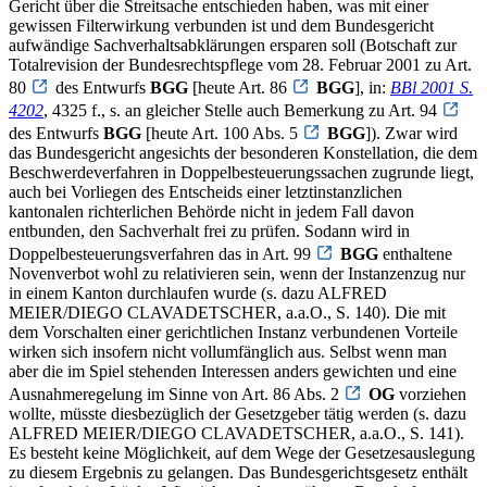
Gericht über die Streitsache entschieden haben, was mit einer
gewissen Filterwirkung verbunden ist und dem Bundesgericht
aufwändige Sachverhaltsabklärungen ersparen soll (Botschaft zur
Totalrevision der Bundesrechtspflege vom 28. Februar 2001 zu Art.
80
des Entwurfs
BGG
[heute Art. 86
BGG
], in:
BBl 2001 S.
4202
, 4325 f., s. an gleicher Stelle auch Bemerkung zu Art. 94
des Entwurfs
BGG
[heute Art. 100 Abs. 5
BGG
]). Zwar wird
das Bundesgericht angesichts der besonderen Konstellation, die dem
Beschwerdeverfahren in Doppelbesteuerungssachen zugrunde liegt,
auch bei Vorliegen des Entscheids einer letztinstanzlichen
kantonalen richterlichen Behörde nicht in jedem Fall davon
entbunden, den Sachverhalt frei zu prüfen. Sodann wird in
Doppelbesteuerungsverfahren das in Art. 99
BGG
enthaltene
Novenverbot wohl zu relativieren sein, wenn der Instanzenzug nur
in einem Kanton durchlaufen wurde (s. dazu ALFRED
MEIER/DIEGO CLAVADETSCHER, a.a.O., S. 140). Die mit
dem Vorschalten einer gerichtlichen Instanz verbundenen Vorteile
wirken sich insofern nicht vollumfänglich aus. Selbst wenn man
aber die im Spiel stehenden Interessen anders gewichten und eine
Ausnahmeregelung im Sinne von Art. 86 Abs. 2
OG
vorziehen
wollte, müsste diesbezüglich der Gesetzgeber tätig werden (s. dazu
ALFRED MEIER/DIEGO CLAVADETSCHER, a.a.O., S. 141).
Es besteht keine Möglichkeit, auf dem Wege der Gesetzesauslegung
zu diesem Ergebnis zu gelangen. Das Bundesgerichtsgesetz enthält