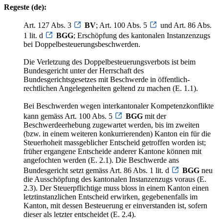
Regeste (de):
Art. 127 Abs. 3
BV
; Art. 100 Abs. 5
und Art. 86 Abs.
1 lit. d
BGG
; Erschöpfung des kantonalen Instanzenzugs
bei Doppelbesteuerungsbeschwerden.
Die Verletzung des Doppelbesteuerungsverbots ist beim
Bundesgericht unter der Herrschaft des
Bundesgerichtsgesetzes mit Beschwerde in öffentlich-
rechtlichen Angelegenheiten geltend zu machen (E. 1.1).
Bei Beschwerden wegen interkantonaler Kompetenzkonflikte
kann gemäss Art. 100 Abs. 5
BGG
mit der
Beschwerdeerhebung zugewartet werden, bis im zweiten
(bzw. in einem weiteren konkurrierenden) Kanton ein für die
Steuerhoheit massgeblicher Entscheid getroffen worden ist;
früher ergangene Entscheide anderer Kantone können mit
angefochten werden (E. 2.1). Die Beschwerde ans
Bundesgericht setzt gemäss Art. 86 Abs. 1 lit. d
BGG
neu
die Ausschöpfung des kantonalen Instanzenzugs voraus (E.
2.3). Der Steuerpflichtige muss bloss in einem Kanton einen
letztinstanzlichen Entscheid erwirken, gegebenenfalls im
Kanton, mit dessen Besteuerung er einverstanden ist, sofern
dieser als letzter entscheidet (E. 2.4).