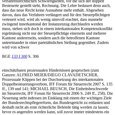
verfahrensrechtlichen Schwierigkeiten, vor die sich der doppelt
Besteuerte gestellt sieht, Rechnung. Die Lehre bedauert denn auch,
dass das neue Recht keine Ausnahme mehr enthält. Abgesehen
davon, dass das Verfahren verlängert und für den Steuerpflichtigen
verteuert wird, wird als wenig sinnvoll erachtet, dass nunmehr
zwingend innerkantonal der Instanzenzug durchlaufen werden
muss, stehen sich doch in einem interkantonalen Kompetenzkonflikt
regelmässig nicht nur der Steuerpflichtige einerseits und mehrere
Kantone andererseits, sondern auch die betroffenen Kantone
untereinander in einer parteiähnlichen Stellung gegenüber. Zudem
wird von schwer
BGE
133 I 300
S. 306
einschätzbaren prozessualen Hindernissen gesprochen (zum
Ganzen: ALFRED MEIER/DIEGO CLAVADETSCHER,
Prozessuale Klippen bei der Durchsetzung des interkantonalen
Doppelbesteuerungsverbots, IFF Forum für Steuerrecht 2007 S. 135
ff., 139 und 141; MICHAEL BEUSCH, Die Einheitsbeschwerde
im Steuerrecht, IFF Forum für Steuerrecht 2006 S. 249 ff., 258). Die
Neuerung steht indessen im Einklang mit einem der wichtigen Ziele
der Bundesrechtspflegereform, das Bundesgericht zu entlasten und
deshalb nicht als erste richterliche Behörde tätig werden zu lassen;
bevor es angerufen werden kann, soll zuvor immer mindestens ein