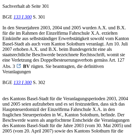
Sachverhalt ab Seite 301
BGE
133 I 300
S. 301
In den Steuerjahren 2003, 2004 und 2005 wurden A.X. und B.X.
für die im Rahmen der Einzelfirma Fahrschule X.A. erzielten
Einkünfte aus selbstständiger Erwerbstätigkeit sowohl vom Kanton
Basel-Stadt als auch vom Kanton Solothurn veranlagt. Am 10. Juli
2007 erhoben A.X. und B.X. beim Bundesgericht eine als
staatsrechtliche Beschwerde bezeichnete Rechtsschrift, womit sie
eine Verletzung des Doppelbesteuerungsverbots gemäss Art. 127
Abs. 3
BV
rügten. Sie beantragten, die definitiven
Veranlagungen
BGE
133 I 300
S. 302
des Kantons Basel-Stadt für die Veranlagungsperioden 2003, 2004
und 2005 seien aufzuheben und es sei festzustellen, dass sich das
Hauptsteuerdomizil der Einzelfirma Fahrschule X.A. in den
fraglichen Steuerperioden in W., Kanton Solothurn, befinde. Der
Beschwerde waren als angefochtene Entscheide die Veranlagungen
des Kantons Basel-Stadt für die Jahre 2003 (vom 30. Mai 2005) und
2005 (vom 20. April 2007) sowie des Kantons Solothurn für die