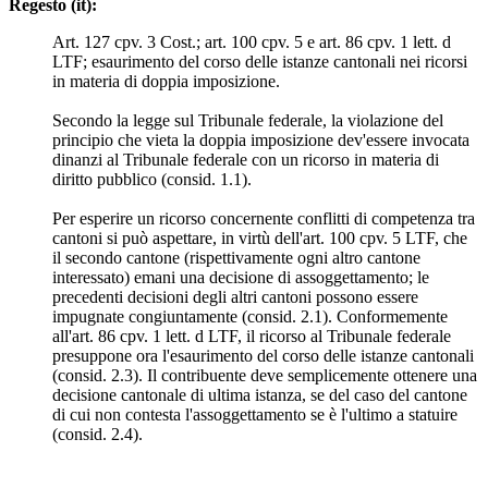
Regesto (it):
Art. 127 cpv. 3 Cost.; art. 100 cpv. 5 e art. 86 cpv. 1 lett. d
LTF; esaurimento del corso delle istanze cantonali nei ricorsi
in materia di doppia imposizione.
Secondo la legge sul Tribunale federale, la violazione del
principio che vieta la doppia imposizione dev'essere invocata
dinanzi al Tribunale federale con un ricorso in materia di
diritto pubblico (consid. 1.1).
Per esperire un ricorso concernente conflitti di competenza tra
cantoni si può aspettare, in virtù dell'art. 100 cpv. 5 LTF, che
il secondo cantone (rispettivamente ogni altro cantone
interessato) emani una decisione di assoggettamento; le
precedenti decisioni degli altri cantoni possono essere
impugnate congiuntamente (consid. 2.1). Conformemente
all'art. 86 cpv. 1 lett. d LTF, il ricorso al Tribunale federale
presuppone ora l'esaurimento del corso delle istanze cantonali
(consid. 2.3). Il contribuente deve semplicemente ottenere una
decisione cantonale di ultima istanza, se del caso del cantone
di cui non contesta l'assoggettamento se è l'ultimo a statuire
(consid. 2.4).