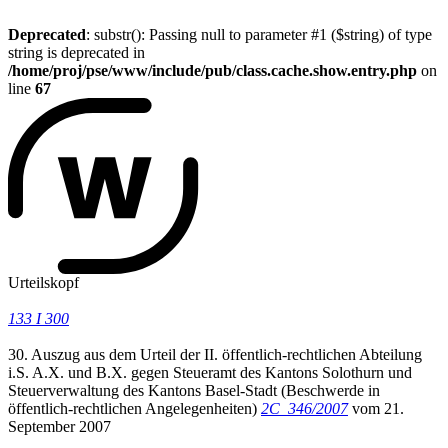
Deprecated
: substr(): Passing null to parameter #1 ($string) of type
string is deprecated in
/home/proj/pse/www/include/pub/class.cache.show.entry.php
on
line
67
Urteilskopf
133 I 300
30. Auszug aus dem Urteil der II. öffentlich-rechtlichen Abteilung
i.S. A.X. und B.X. gegen Steueramt des Kantons Solothurn und
Steuerverwaltung des Kantons Basel-Stadt (Beschwerde in
öffentlich-rechtlichen Angelegenheiten)
2C_346/2007
vom 21.
September 2007