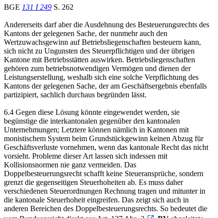
BGE
131 I 249
S. 262
Andererseits darf aber die Ausdehnung des Besteuerungsrechts des
Kantons der gelegenen Sache, der nunmehr auch den
Wertzuwachsgewinn auf Betriebsliegenschaften besteuern kann,
sich nicht zu Ungunsten des Steuerpflichtigen und der übrigen
Kantone mit Betriebsstätten auswirken. Betriebsliegenschaften
gehören zum betriebsnotwendigen Vermögen und dienen der
Leistungserstellung, weshalb sich eine solche Verpflichtung des
Kantons der gelegenen Sache, der am Geschäftsergebnis ebenfalls
partizipiert, sachlich durchaus begründen lässt.
6.4 Gegen diese Lösung könnte eingewendet werden, sie
begünstige die interkantonalen gegenüber den kantonalen
Unternehmungen; Letztere können nämlich in Kantonen mit
monistischem System beim Grundstückgewinn keinen Abzug für
Geschäftsverluste vornehmen, wenn das kantonale Recht das nicht
vorsieht. Probleme dieser Art lassen sich indessen mit
Kollisionsnormen nie ganz vermeiden. Das
Doppelbesteuerungsrecht schafft keine Steueransprüche, sondern
grenzt die gegenseitigen Steuerhoheiten ab. Es muss daher
verschiedenen Steuerordnungen Rechnung tragen und mitunter in
die kantonale Steuerhoheit eingreifen. Das zeigt sich auch in
anderen Bereichen des Doppelbesteuerungsrechts. So bedeutet die