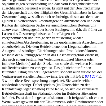
objektmässigen Ausscheidung und darf vom Belegenheitskanton
ausschliesslich besteuert werden. Er steht mit der Bewirtschaftung
der Liegenschaft und der Tätigkeit des Geschäftsinhabers in keinem
Zusammenhang, weshalb es sich rechtfertigt, diesen aus dem nach
Quoten zu verteilenden Geschäftsgewinn auszuscheiden und dem
Kanton der gelegenen Sache zur ausschliesslichen Besteuerung
zuzuweisen. Demgegenüber ist der Buchgewinn, d.h. die früher zu
Lasten des Gesamtergebnisses auf der Liegenschaft
vorgenommenen und infolge der Veräusserung wieder
eingebrachten Abschreibungen, in die quotenmässige Ausscheidung
einzubezieh en. Die dem Betrieb dienenden Liegenschaften mit
Anlagen und ständigen Einrichtungen sind Produktionsfaktoren,
weshalb der Nutzungsgewinn in das Geschäftsergebnis einfliesst,
das nach einem bestimmten Verteilungsschlüssel (direkte oder
indirekte Methode) auf den Sitzkanton sowie die weiteren Kantone
mit Betriebsstätten zu verlegen ist. Das gilt nicht nur für den
laufenden Ertrag aus der Liegenschaft, sondern auch für die bei der
Veräusserung erzielten Buchgewinne. Bereits mit BGE
83 I 257
E.
3 wurde diese Rechtsprechung eingeleitet. Sie wurde seither
wiederholt bestätigt. Dabei spielt es (im Unterschied zu den
Kapitalanlageliegenschaften) keine Rolle, ob sich die veräusserte
Betriebsliegenschaft im Sitzkanton oder im Betriebsstättekanton
befindet. Es ist dem Liegenschaftskanton auch freigestellt, ob er den
Wertzuwachsgewinn mit der Einkommens- oder Gewinnsteuer oder