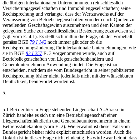
die übrigen interkantonalen Unternehmungen (einschliesslich
Versicherungsgesellschaften und Immobiliengesellschaften) seine
Rechtsprechung und verlangte, dass der Wertzuwachs auf der
Veräusserung von Betriebsliegenschaften von dem nach Quoten zu
verteilenden Geschäftsgewinn auszunehmen und dem Kanton der
gelegenen Sache zur ausschliesslichen Besteuerung zuzuweisen sei
(vgl. vorn E. 4.1). Es stellt sich mithin die Frage, ob der Vorbehalt
gemäss BGE
79 I 142
noch immer gilt oder ob die
Rechtsprechungsänderung für interkantonale Unternehmungen, wie
sie in BGE
83 I 257
E. 3 vorgenommen wurde, auch auf
Betriebsliegenschaften von Liegenschaftenhändlern und
Generalunternehmern Anwendung findet. Die Frage ist zu
entscheiden, nachdem sie vom Bundesgericht in seiner publizierten
Rechtsprechung bisher nicht, jedenfalls nicht mit der wünschbaren
Deutlichkeit, beantwortet worden ist.
5.
5.1 Bei der hier in Frage stehenden Liegenschaft A.-Strasse in
Zürich handelte es sich um eine Betriebsliegenschaft einer
Liegenschaftenhändlerin und Generalbauunternehmerin in einem
Betriebsstättekanton (vorn E. 2). Wie erwähnt ist dieser Fall vom
Bundesgericht bisher nicht explizit entschieden worden. Auch die
Doktrin ist in dieser Frage nicht eindeutig. Es wird zwar betont, dass