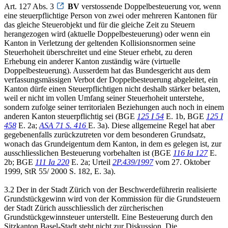
Art. 127 Abs. 3
BV
verstossende Doppelbesteuerung vor, wenn
eine steuerpflichtige Person von zwei oder mehreren Kantonen für
das gleiche Steuerobjekt und für die gleiche Zeit zu Steuern
herangezogen wird (aktuelle Doppelbesteuerung) oder wenn ein
Kanton in Verletzung der geltenden Kollisionsnormen seine
Steuerhoheit überschreitet und eine Steuer erhebt, zu deren
Erhebung ein anderer Kanton zuständig wäre (virtuelle
Doppelbesteuerung). Ausserdem hat das Bundesgericht aus dem
verfassungsmässigen Verbot der Doppelbesteuerung abgeleitet, ein
Kanton dürfe einen Steuerpflichtigen nicht deshalb stärker belasten,
weil er nicht im vollen Umfang seiner Steuerhoheit unterstehe,
sondern zufolge seiner territorialen Beziehungen auch noch in einem
anderen Kanton steuerpflichtig sei (BGE
125 I 54
E. 1b, BGE
125 I
458
E. 2a;
ASA 71 S. 416
E. 3a). Diese allgemeine Regel hat aber
gegebenenfalls zurückzutreten vor dem besonderen Grundsatz,
wonach das Grundeigentum dem Kanton, in dem es gelegen ist, zur
ausschliesslichen Besteuerung vorbehalten ist (BGE
116 Ia 127
E.
2b; BGE
111 Ia 220
E. 2a; Urteil
2P.439/1997
vom 27. Oktober
1999, StR 55/ 2000 S. 182, E. 3a).
3.2 Der in der Stadt Zürich von der Beschwerdeführerin realisierte
Grundstückgewinn wird von der Kommission für die Grundsteuern
der Stadt Zürich ausschliesslich der zürcherischen
Grundstückgewinnsteuer unterstellt. Eine Besteuerung durch den
Sitzkanton Basel-Stadt steht nicht zur Diskussion. Die