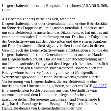
Liegenschaftenhändlers am Hauptsitz übernehmen (ASA 56 S. 569,
E. 4c).
4.3 Nochmals anders verhält es sich, wenn der
Liegenschaftenhändler oder Generalunternehmer eine Betriebsstätte
im Sinne des Doppelbesteuerungsrechts unterhält. Handelt es sich
um eine Betriebsstätte ausserhalb des Sitzkantons, so hat man es mit
einer interkantonalen Unternehmung zu tun. Das hat zur Folge, dass
der Geschäftsgewinn auf den Sitzkanton und die weiteren Kantone
mit Betriebsstätten anteilmässig zu verteilen ist und dass in diesen
Gewinn auch die Liegenschaftsgewinne einzubeziehen sind, die der
Liegenschaftenhändler und Generalunternehmer aus dem Handel
mit Liegenschaften erzielt. Das gilt nach der Rechtsprechung nicht
nur für die laufenden Erträge auf den Liegenschaften einschliesslich
der buchmässigen Realisation stiller Reserven, sondern auch für
Buchgewinne bei der Veräusserung und selbst für eigentliche
Wertzuwachsgewinne. Obschon Wertzuwachsgewinne auf der
Veräusserung von Liegenschaften, die zur Betriebsstätte einer
interkantonalen Unternehmung gehören, seit der mit BGE
83 I 257
E. 3 eingeleiteten Rechtsprechung aus dem Geschäftsgewinn
auszunehmen und dem Kanton der gelegenen Sache zur
ausschliesslichen Besteuerung zuzuweisen sind (vorstehende E.
4.1), hat das Bundesgericht in Bezug auf Liegenschaften des
Handelsbestandes von Liegenschaftenhändlern und