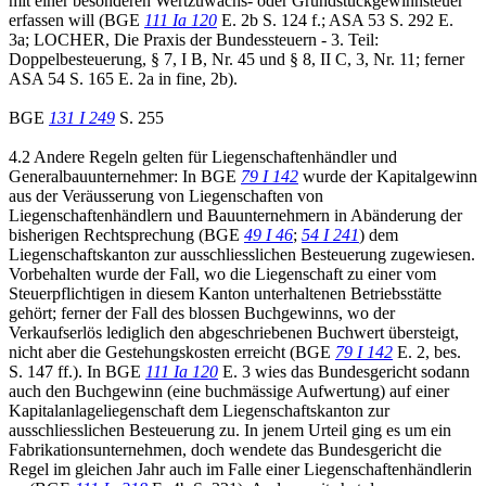
mit einer besonderen Wertzuwachs- oder Grundstückgewinnsteuer
erfassen will (BGE
111 Ia 120
E. 2b S. 124 f.; ASA 53 S. 292 E.
3a; LOCHER, Die Praxis der Bundessteuern - 3. Teil:
Doppelbesteuerung, § 7, I B, Nr. 45 und § 8, II C, 3, Nr. 11; ferner
ASA 54 S. 165 E. 2a in fine, 2b).
BGE
131 I 249
S. 255
4.2 Andere Regeln gelten für Liegenschaftenhändler und
Generalbauunternehmer: In BGE
79 I 142
wurde der Kapitalgewinn
aus der Veräusserung von Liegenschaften von
Liegenschaftenhändlern und Bauunternehmern in Abänderung der
bisherigen Rechtsprechung (BGE
49 I 46
;
54 I 241
) dem
Liegenschaftskanton zur ausschliesslichen Besteuerung zugewiesen.
Vorbehalten wurde der Fall, wo die Liegenschaft zu einer vom
Steuerpflichtigen in diesem Kanton unterhaltenen Betriebsstätte
gehört; ferner der Fall des blossen Buchgewinns, wo der
Verkaufserlös lediglich den abgeschriebenen Buchwert übersteigt,
nicht aber die Gestehungskosten erreicht (BGE
79 I 142
E. 2, bes.
S. 147 ff.). In BGE
111 Ia 120
E. 3 wies das Bundesgericht sodann
auch den Buchgewinn (eine buchmässige Aufwertung) auf einer
Kapitalanlageliegenschaft dem Liegenschaftskanton zur
ausschliesslichen Besteuerung zu. In jenem Urteil ging es um ein
Fabrikationsunternehmen, doch wendete das Bundesgericht die
Regel im gleichen Jahr auch im Falle einer Liegenschaftenhändlerin