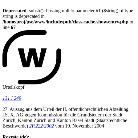
Deprecated
: substr(): Passing null to parameter #1 ($string) of type
string is deprecated in
/home/proj/pse/www/include/pub/class.cache.show.entry.php
on
line
67
Urteilskopf
131 I 249
27. Auszug aus dem Urteil der II. öffentlichrechtlichen Abteilung
i.S. X. AG gegen Kommission für die Grundsteuern der Stadt
Zürich, Kanton Zürich und Kanton Basel-Stadt (Staatsrechtliche
Beschwerde)
2P.222/2002
vom 19. November 2004
Regeste (de):