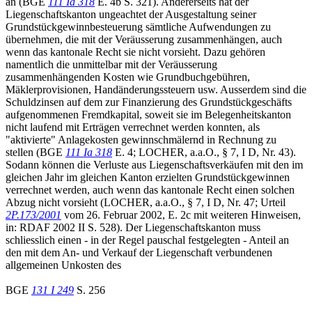
an (BGE
111 Ia 318
E. 4b S. 321). Andererseits hat der
Liegenschaftskanton ungeachtet der Ausgestaltung seiner
Grundstückgewinnbesteuerung sämtliche Aufwendungen zu
übernehmen, die mit der Veräusserung zusammenhängen, auch
wenn das kantonale Recht sie nicht vorsieht. Dazu gehören
namentlich die unmittelbar mit der Veräusserung
zusammenhängenden Kosten wie Grundbuchgebühren,
Mäklerprovisionen, Handänderungssteuern usw. Ausserdem sind die
Schuldzinsen auf dem zur Finanzierung des Grundstückgeschäfts
aufgenommenen Fremdkapital, soweit sie im Belegenheitskanton
nicht laufend mit Erträgen verrechnet werden konnten, als
"aktivierte" Anlagekosten gewinnschmälernd in Rechnung zu
stellen (BGE
111 Ia 318
E. 4; LOCHER, a.a.O., § 7, I D, Nr. 43).
Sodann können die Verluste aus Liegenschaftsverkäufen mit den im
gleichen Jahr im gleichen Kanton erzielten Grundstückgewinnen
verrechnet werden, auch wenn das kantonale Recht einen solchen
Abzug nicht vorsieht (LOCHER, a.a.O., § 7, I D, Nr. 47; Urteil
2P.173/2001
vom 26. Februar 2002, E. 2c mit weiteren Hinweisen,
in: RDAF 2002 II S. 528). Der Liegenschaftskanton muss
schliesslich einen - in der Regel pauschal festgelegten - Anteil an
den mit dem An- und Verkauf der Liegenschaft verbundenen
allgemeinen Unkosten des
BGE
131 I 249
S. 256