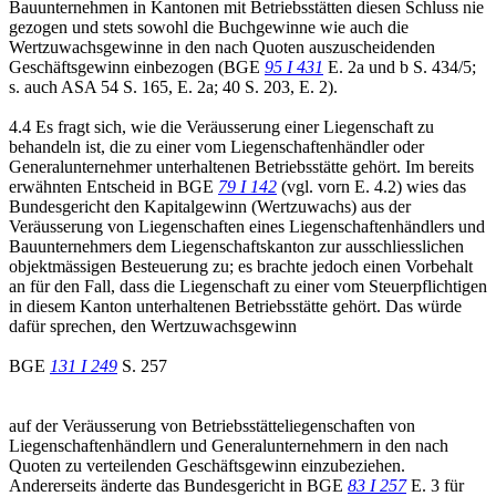
Bauunternehmen in Kantonen mit Betriebsstätten diesen Schluss nie
gezogen und stets sowohl die Buchgewinne wie auch die
Wertzuwachsgewinne in den nach Quoten auszuscheidenden
Geschäftsgewinn einbezogen (BGE
95 I 431
E. 2a und b S. 434/5;
s. auch ASA 54 S. 165, E. 2a; 40 S. 203, E. 2).
4.4 Es fragt sich, wie die Veräusserung einer Liegenschaft zu
behandeln ist, die zu einer vom Liegenschaftenhändler oder
Generalunternehmer unterhaltenen Betriebsstätte gehört. Im bereits
erwähnten Entscheid in BGE
79 I 142
(vgl. vorn E. 4.2) wies das
Bundesgericht den Kapitalgewinn (Wertzuwachs) aus der
Veräusserung von Liegenschaften eines Liegenschaftenhändlers und
Bauunternehmers dem Liegenschaftskanton zur ausschliesslichen
objektmässigen Besteuerung zu; es brachte jedoch einen Vorbehalt
an für den Fall, dass die Liegenschaft zu einer vom Steuerpflichtigen
in diesem Kanton unterhaltenen Betriebsstätte gehört. Das würde
dafür sprechen, den Wertzuwachsgewinn
BGE
131 I 249
S. 257
auf der Veräusserung von Betriebsstätteliegenschaften von
Liegenschaftenhändlern und Generalunternehmern in den nach
Quoten zu verteilenden Geschäftsgewinn einzubeziehen.
Andererseits änderte das Bundesgericht in BGE
83 I 257
E. 3 für