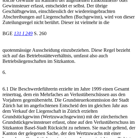
solche Gewinne im Rahmen der allgemeinen Einkommens- oder
Gewinnsteuer erfasst, entscheidet er selbst. Der übrige
Geschäftsgewinn, einschliesslich der wiedereingebrachten
Abschreibungen auf Liegenschaften (Buchgewinn), wird von dieser
Zuteilungsregel nicht berührt. Dieser ist vielmehr in die
BGE
131 I 249
S. 260
quotenmässige Ausscheidung einzubeziehen. Diese Regel bezieht
sich auf das Betriebsstätteverhältnis, umfasst also auch
Betriebsliegenschaften im Sitzkanton.
6.
6.1 Die Beschwerdeführerin erzielte im Jahre 1999 einen Gesamt
reinertrag, dem ein Mehrfaches an Verlustüberschüssen aus den
Vorjahren gegenübersteht. Die Grundsteuerkommission der Stadt
Zürich hat im angefochtenen Entscheid den im gleichen Jahr aus
dem Verkauf der Liegenschaft in Zürich erzielten
Grundstückgewinn (Wertzuwachsgewinn) mit der zürcherischen
Grundstückgewinnsteuer erfasst, ohne auf den Verlustüberschuss im
Sitzkanton Basel-Stadt Rücksicht zu nehmen. Sie macht geltend, der
Kanton der gelegenen Sache, der den Wertzuwachs mit einer