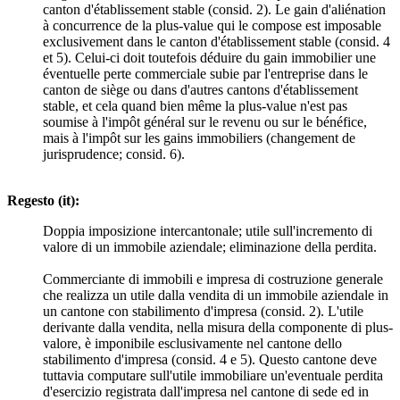
canton d'établissement stable (consid. 2). Le gain d'aliénation
à concurrence de la plus-value qui le compose est imposable
exclusivement dans le canton d'établissement stable (consid. 4
et 5). Celui-ci doit toutefois déduire du gain immobilier une
éventuelle perte commerciale subie par l'entreprise dans le
canton de siège ou dans d'autres cantons d'établissement
stable, et cela quand bien même la plus-value n'est pas
soumise à l'impôt général sur le revenu ou sur le bénéfice,
mais à l'impôt sur les gains immobiliers (changement de
jurisprudence; consid. 6).
Regesto (it):
Doppia imposizione intercantonale; utile sull'incremento di
valore di un immobile aziendale; eliminazione della perdita.
Commerciante di immobili e impresa di costruzione generale
che realizza un utile dalla vendita di un immobile aziendale in
un cantone con stabilimento d'impresa (consid. 2). L'utile
derivante dalla vendita, nella misura della componente di plus-
valore, è imponibile esclusivamente nel cantone dello
stabilimento d'impresa (consid. 4 e 5). Questo cantone deve
tuttavia computare sull'utile immobiliare un'eventuale perdita
d'esercizio registrata dall'impresa nel cantone di sede ed in