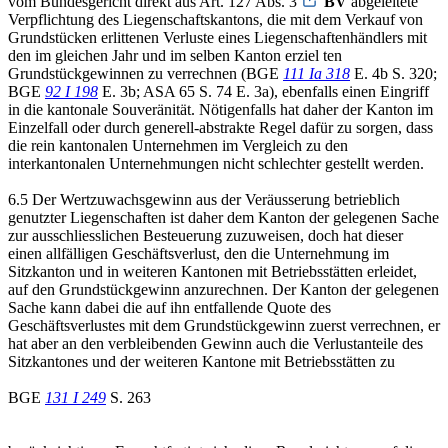
vom Bundesgericht direkt aus Art. 127 Abs. 3
BV
abgeleitete
Verpflichtung des Liegenschaftskantons, die mit dem Verkauf von
Grundstücken erlittenen Verluste eines Liegenschaftenhändlers mit
den im gleichen Jahr und im selben Kanton erziel ten
Grundstückgewinnen zu verrechnen (BGE
111 Ia 318
E. 4b S. 320;
BGE
92 I 198
E. 3b; ASA 65 S. 74 E. 3a), ebenfalls einen Eingriff
in die kantonale Souveränität. Nötigenfalls hat daher der Kanton im
Einzelfall oder durch generell-abstrakte Regel dafür zu sorgen, dass
die rein kantonalen Unternehmen im Vergleich zu den
interkantonalen Unternehmungen nicht schlechter gestellt werden.
6.5 Der Wertzuwachsgewinn aus der Veräusserung betrieblich
genutzter Liegenschaften ist daher dem Kanton der gelegenen Sache
zur ausschliesslichen Besteuerung zuzuweisen, doch hat dieser
einen allfälligen Geschäftsverlust, den die Unternehmung im
Sitzkanton und in weiteren Kantonen mit Betriebsstätten erleidet,
auf den Grundstückgewinn anzurechnen. Der Kanton der gelegenen
Sache kann dabei die auf ihn entfallende Quote des
Geschäftsverlustes mit dem Grundstückgewinn zuerst verrechnen, er
hat aber an den verbleibenden Gewinn auch die Verlustanteile des
Sitzkantones und der weiteren Kantone mit Betriebsstätten zu
BGE
131 I 249
S. 263