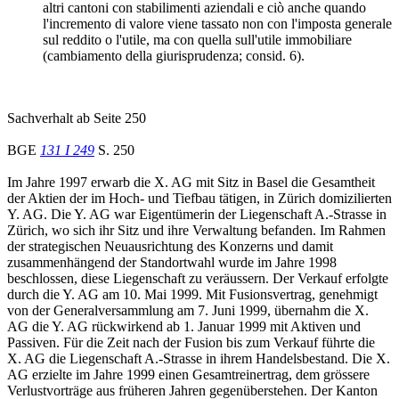
altri cantoni con stabilimenti aziendali e ciò anche quando
l'incremento di valore viene tassato non con l'imposta generale
sul reddito o l'utile, ma con quella sull'utile immobiliare
(cambiamento della giurisprudenza; consid. 6).
Sachverhalt ab Seite 250
BGE
131 I 249
S. 250
Im Jahre 1997 erwarb die X. AG mit Sitz in Basel die Gesamtheit
der Aktien der im Hoch- und Tiefbau tätigen, in Zürich domizilierten
Y. AG. Die Y. AG war Eigentümerin der Liegenschaft A.-Strasse in
Zürich, wo sich ihr Sitz und ihre Verwaltung befanden. Im Rahmen
der strategischen Neuausrichtung des Konzerns und damit
zusammenhängend der Standortwahl wurde im Jahre 1998
beschlossen, diese Liegenschaft zu veräussern. Der Verkauf erfolgte
durch die Y. AG am 10. Mai 1999. Mit Fusionsvertrag, genehmigt
von der Generalversammlung am 7. Juni 1999, übernahm die X.
AG die Y. AG rückwirkend ab 1. Januar 1999 mit Aktiven und
Passiven. Für die Zeit nach der Fusion bis zum Verkauf führte die
X. AG die Liegenschaft A.-Strasse in ihrem Handelsbestand. Die X.
AG erzielte im Jahre 1999 einen Gesamtreinertrag, dem grössere
Verlustvorträge aus früheren Jahren gegenüberstehen. Der Kanton