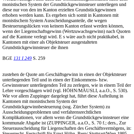
monistischen System der Grundtückgewinnsteuer unterliegen und
diese nur von den im Kanton erzielten Grundstückgewinnen
erhoben werden kann. Es ergeben sich somit in Kantonen mit
monistischem System Ausscheidungsanteile, die wegen
Besteuerungslücken von keinem Kanton erfasst werden können,
wenn der Liegenschaftsgewinn (Wertzuwachsgewinn) nach Quoten
auf die Kantone verlegt wird. E s wäre auch nicht praktikabel, in
Kantonen mit einer als Objektsteuer ausgestalteten
Grundstückgewinnsteuer die ihnen
BGE
131 I 249
S. 259
zustehen de Quote am Geschäftsgewinn in einen der Objektsteuer
unterliegenden Teil und in einen der Einkommens- bzw.
Gewinnsteuer unterliegenden Teil zu zerlegen, wie in einem Teil der
Lehre vorgeschlagen wird (vgl. HÖHN/MÄUSLI, a.a.O., S. 530).
Wie vor allem Zuppinger dargelegt hat, führt diese Aufteilung in
Kantonen mit monistischem System der
Grundstückgewinnbesteuerung (sog. Zürcher System) zu
Ausscheidungsproblemen und verfahrensrechtlichen
Komplikationen, vor allem wenn die Grundstückgewinnsteuer eine
kommunale Abgabe ist (ZUPPINGER, a.a.O., S. 70 f.; ders., Zur
Steuerausscheidung für Liegenschaften des Geschäftsvermögens, in:
Steuerrecht, Festschrift für Ernst Höhn, Bern/ Stuttgart/Wien 1995,