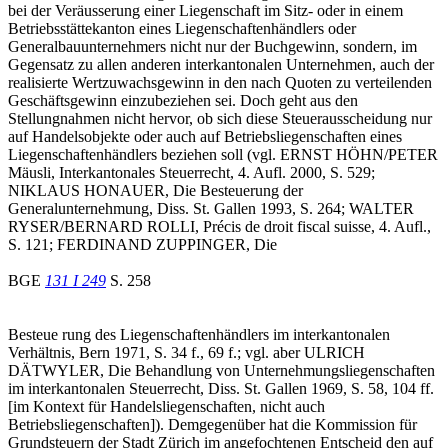
bei der Veräusserung einer Liegenschaft im Sitz- oder in einem
Betriebsstättekanton eines Liegenschaftenhändlers oder
Generalbauunternehmers nicht nur der Buchgewinn, sondern, im
Gegensatz zu allen anderen interkantonalen Unternehmen, auch der
realisierte Wertzuwachsgewinn in den nach Quoten zu verteilenden
Geschäftsgewinn einzubeziehen sei. Doch geht aus den
Stellungnahmen nicht hervor, ob sich diese Steuerausscheidung nur
auf Handelsobjekte oder auch auf Betriebsliegenschaften eines
Liegenschaftenhändlers beziehen soll (vgl. ERNST HÖHN/PETER
Mäusli, Interkantonales Steuerrecht, 4. Aufl. 2000, S. 529;
NIKLAUS HONAUER, Die Besteuerung der
Generalunternehmung, Diss. St. Gallen 1993, S. 264; WALTER
RYSER/BERNARD ROLLI, Précis de droit fiscal suisse, 4. Aufl.,
S. 121; FERDINAND ZUPPINGER, Die
BGE
131 I 249
S. 258
Besteue rung des Liegenschaftenhändlers im interkantonalen
Verhältnis, Bern 1971, S. 34 f., 69 f.; vgl. aber ULRICH
DÄTWYLER, Die Behandlung von Unternehmungsliegenschaften
im interkantonalen Steuerrecht, Diss. St. Gallen 1969, S. 58, 104 ff.
[im Kontext für Handelsliegenschaften, nicht auch
Betriebsliegenschaften]). Demgegenüber hat die Kommission für
Grundsteuern der Stadt Zürich im angefochtenen Entscheid den auf