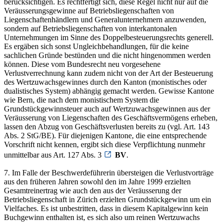
berücksichtigen. Es rechtfertigt sich, diese Regel nicht nur auf die
Veräusserungsgewinne auf Betriebsliegenschaften von
Liegenschaftenhändlern und Generalunternehmern anzuwenden,
sondern auf Betriebsliegenschaften von interkantonalen
Unternehmungen im Sinne des Doppelbesteuerungsrechts generell.
Es ergäben sich sonst Ungleichbehandlungen, für die keine
sachlichen Gründe bestünden und die nicht hingenommen werden
können. Diese vom Bundesrecht neu vorgesehene
Verlustverrechnung kann zudem nicht von der Art der Besteuerung
des Wertzuwachsgewinnes durch den Kanton (monistisches oder
dualistisches System) abhängig gemacht werden. Gewisse Kantone
wie Bern, die nach dem monistischem System die
Grundstückgewinnsteuer auch auf Wertzuwachsgewinnen aus der
Veräusserung von Liegenschaften des Geschäftsvermögens erheben,
lassen den Abzug von Geschäftsverlusten bereits zu (vgl. Art. 143
Abs. 2 StG/BE). Für diejenigen Kantone, die eine entsprechende
Vorschrift nicht kennen, ergibt sich diese Verpflichtung nunmehr
unmittelbar aus Art. 127 Abs. 3
BV
.
7. Im Falle der Beschwerdeführerin übersteigen die Verlustvorträge
aus den früheren Jahren sowohl den im Jahre 1999 erzielten
Gesamtreinertrag wie auch den aus der Veräusserung der
Betriebsliegenschaft in Zürich erzielten Grundstückgewinn um ein
Vielfaches. Es ist unbestritten, dass in diesem Kapitalgewinn kein
Buchgewinn enthalten ist, es sich also um reinen Wertzuwachs