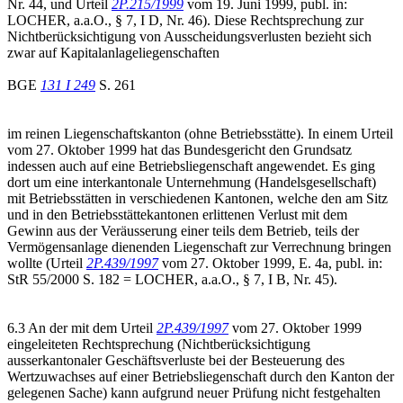
Nr. 44, und Urteil
2P.215/1999
vom 19. Juni 1999, publ. in:
LOCHER, a.a.O., § 7, I D, Nr. 46). Diese Rechtsprechung zur
Nichtberücksichtigung von Ausscheidungsverlusten bezieht sich
zwar auf Kapitalanlageliegenschaften
BGE
131 I 249
S. 261
im reinen Liegenschaftskanton (ohne Betriebsstätte). In einem Urteil
vom 27. Oktober 1999 hat das Bundesgericht den Grundsatz
indessen auch auf eine Betriebsliegenschaft angewendet. Es ging
dort um eine interkantonale Unternehmung (Handelsgesellschaft)
mit Betriebsstätten in verschiedenen Kantonen, welche den am Sitz
und in den Betriebsstättekantonen erlittenen Verlust mit dem
Gewinn aus der Veräusserung einer teils dem Betrieb, teils der
Vermögensanlage dienenden Liegenschaft zur Verrechnung bringen
wollte (Urteil
2P.439/1997
vom 27. Oktober 1999, E. 4a, publ. in:
StR 55/2000 S. 182 = LOCHER, a.a.O., § 7, I B, Nr. 45).
6.3 An der mit dem Urteil
2P.439/1997
vom 27. Oktober 1999
eingeleiteten Rechtsprechung (Nichtberücksichtigung
ausserkantonaler Geschäftsverluste bei der Besteuerung des
Wertzuwachses auf einer Betriebsliegenschaft durch den Kanton der
gelegenen Sache) kann aufgrund neuer Prüfung nicht festgehalten