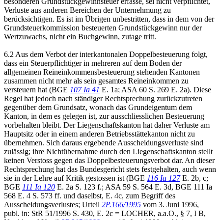
besonderen Grundstückgewinnsteuer erfasse, sei nicht verpflichtet,
Verluste aus anderen Bereichen der Unternehmung zu
berücksichtigen. Es ist im Übrigen unbestritten, dass in dem von der
Grundsteuerkommission besteuerten Grundstückgewinn nur der
Wertzuwachs, nicht ein Buchgewinn, zutage tritt.
6.2 Aus dem Verbot der interkantonalen Doppelbesteuerung folgt,
dass ein Steuerpflichtiger in mehreren auf dem Boden der
allgemeinen Reineinkommensbesteuerung stehenden Kantonen
zusammen nicht mehr als sein gesamtes Reineinkommen zu
versteuern hat (BGE
107 Ia 41
E. 1a; ASA 60 S. 269 E. 2a). Diese
Regel hat jedoch nach ständiger Rechtsprechung zurückzutreten
gegenüber dem Grundsatz, wonach das Grundeigentum dem
Kanton, in dem es gelegen ist, zur ausschliesslichen Besteuerung
vorbehalten bleibt. Der Liegenschaftskanton hat daher Verluste am
Hauptsitz oder in einem anderen Betriebsstättekanton nicht zu
übernehmen. Sich daraus ergebende Ausscheidungsverluste sind
zulässig; ihre Nichtübernahme durch den Liegenschaftskanton stellt
keinen Verstoss gegen das Doppelbesteuerungsverbot dar. An dieser
Rechtsprechung hat das Bundesgericht stets festgehalten, auch wenn
sie in der Lehre auf Kritik gestossen ist (BGE
116 Ia 127
E. 2b, c;
BGE
111 Ia 120
E. 2a S. 123 f.; ASA 59 S. 564 E. 3d, BGE 111 Ia
568 E. 4 S. 573 ff. und daselbst, E. 4c, zum Begriff des
Ausscheidungsverlustes; Urteil
2P.166/1995
vom 3. Juni 1996,
publ. in: StR 51/1996 S. 430, E. 2c = LOCHER, a.a.O., § 7, I B,