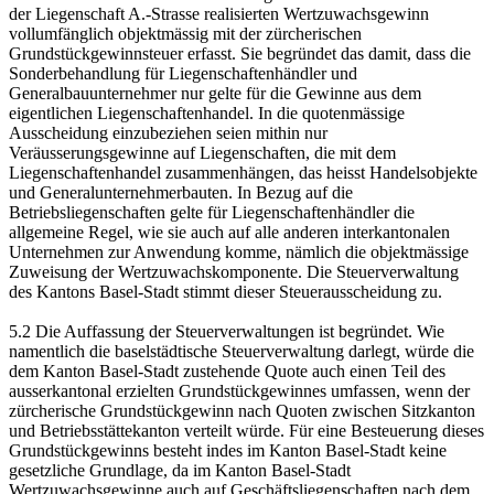
der Liegenschaft A.-Strasse realisierten Wertzuwachsgewinn
vollumfänglich objektmässig mit der zürcherischen
Grundstückgewinnsteuer erfasst. Sie begründet das damit, dass die
Sonderbehandlung für Liegenschaftenhändler und
Generalbauunternehmer nur gelte für die Gewinne aus dem
eigentlichen Liegenschaftenhandel. In die quotenmässige
Ausscheidung einzubeziehen seien mithin nur
Veräusserungsgewinne auf Liegenschaften, die mit dem
Liegenschaftenhandel zusammenhängen, das heisst Handelsobjekte
und Generalunternehmerbauten. In Bezug auf die
Betriebsliegenschaften gelte für Liegenschaftenhändler die
allgemeine Regel, wie sie auch auf alle anderen interkantonalen
Unternehmen zur Anwendung komme, nämlich die objektmässige
Zuweisung der Wertzuwachskomponente. Die Steuerverwaltung
des Kantons Basel-Stadt stimmt dieser Steuerausscheidung zu.
5.2 Die Auffassung der Steuerverwaltungen ist begründet. Wie
namentlich die baselstädtische Steuerverwaltung darlegt, würde die
dem Kanton Basel-Stadt zustehende Quote auch einen Teil des
ausserkantonal erzielten Grundstückgewinnes umfassen, wenn der
zürcherische Grundstückgewinn nach Quoten zwischen Sitzkanton
und Betriebsstättekanton verteilt würde. Für eine Besteuerung dieses
Grundstückgewinns besteht indes im Kanton Basel-Stadt keine
gesetzliche Grundlage, da im Kanton Basel-Stadt
Wertzuwachsgewinne auch auf Geschäftsliegenschaften nach dem