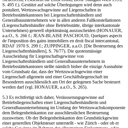
S. 495 f.). Gestützt auf solche Überlegungen wird denn auch
postuliert, Wertzuwachsgewinne auf Liegenschaften in
Betriebsstättekantonen bei Liegenschaftenhändlern und
Generalbauunternehmern wie in allen anderen Fallkonstellationen
(Liegenschaftenhändler ohne Betriebsstätte, übrige interkantonale
Unternehmen) generell objektmässig auszuscheiden (HONAUER,
a.a.O., S. 266 f.; JEAN-BLAISE PASCHOUD, Quelques aspects
de l'imposition des gains immobiliers en droit fiscal intercantonal,
RDAF 1970 S. 299 f.; ZUPPINGER, a.a.O. [Die Besteuerung des
Liegenschaftenhändlers], S. 76/77). Die quotenmässige
Ausscheidung für Liegenschaftsgewinne von
Liegenschaftenhändlern und Generalbauunternehmern in
Betriebsstättekantonen stellte nämlich bisher die einzige Ausnahme
vom Grundsatz dar, dass der Wertzuwachsgewinn einer
Liegenschaft allgemein und einer Geschäftsliegenschaft im
Besonderen ausschliesslich am Ort der gelegenen Sache besteuert
werden darf (vgl. HONAUER, a.a.O., S. 265).
5.3 Es rechtfertigt sich daher, Veräusserungsgewinne auf
Betriebsliegenschaften einer Liegenschaftenhändlerin und
Generalbauunternehmung im Umfang der Wertzuwachskomponente
dem Belegenheitskanton zur ausschliesslichen Besteuerung
zuzuweisen. Ob der Belegenheitskanton den Grundstückgewinn
einer generellen Objektsteuer unterstellt - wie Zürich - oder ob er