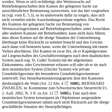
werden. Wenn es sich rechtfertigt, den Wertzuwachs auf
Betriebsliegenschaften dem Kanton der gelegenen Sache zur
ausschliesslichen Besteuerung zuzuweisen, wie das hier vorgesehen
ist (vgl. vorn E. 5.3), so ist andererseits dafür zu sorgen, dass sich
nicht vermehrt solche Ausscheidungsverluste ergeben. Das Recht
des Kantons der gelegenen Sache zur Besteuerung von
Wertzuwachsgewinnen auf Betriebsliegenschaften, unter Ausschluss
aller anderen Kantone mit Betriebsstätten, kann nicht dazu führen,
dass dieser Kanton auf die übrige Situation der Unternehmung
überhaupt keine Rücksicht zu nehmen braucht und den Gewinn
auch dann voll besteuern kann, wenn die Unternehmung mit einem
Verlust abschliesst. Der Kanton ist zwar frei, ob er Kapitalgewinne
auf Liegenschaften des Geschäftsvermögens nach dem dualistischen
System (auch sog. St. Galler System) mit der allgemeinen
Einkommens- oder Gewinnsteuer erfassen will oder ob er sie nach
dem monistischen System (Zürcher System) wie private
Grundstückgewinne der besonderen Grundstückgewinnsteuer
unterwirft. Das Steuerharmonisierungsgesetz lässt den Kantonen
diesbezüglich die Wahl (Art. 12 Abs. 4
StHG
; BERNHARD
ZWAHLEN, in: Kommentar zum Schweizerischen Steuerrecht I/1,
2. Aufl. 2002, N. 3 ff. zu Art. 12
StHG
). Eine nach dem
monistischen System konsequent als Objektsteuer ausgestaltete
Grundstückgewinnsteuer nimmt auch nicht Rücksicht auf die übrige
geschäftliche Situation des Steuerpflichtigen.