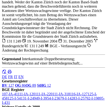
handelt. Weder der Kanton Zürich noch der Kanton Basel-Stadt
machen geltend, dass die Beschwerdeführerin noch in weiteren
Kantonen über Wertzuwachsgewinne verfüge. Der Kanton Zürich
ist somit verpflichtet, bis zum Betrag des Wertzuwachses einen
Anteil am Geschäftsverlust zu übernehmen. Dieser
Ausscheidungsregel trägt die Veranlagung der
Grundstückgewinnsteuer der Stadt Zürich nicht Rechnung. Die
Beschwerde ist daher begründet und der angefochtene Entscheid der
Kommission für die Grundsteuern der Stadt Zürich aufzuheben.
131 I 249
19. November 2004
31. Dezember 2005
Bundesgericht
131 I 249
BGE - Verfassungsrecht
Änderung der Rechtsprechung
Gegenstand
Interkantonale Doppelbesteuerung;
Wertzuwachsgewinn auf einer Betriebsliegenschaft;...
DE
FR
IT
EN
Gesetzesregister
BV
127
OG
86
OG
89
StHG
12
BGE Register
107-IA-41
111-IA-120
111-IA-220
111-IA-318
116-IA-127
125-I-
458
125-I-54
131-I-249
49-I-39
54-I-236
79-I-142
83-I-257
92-I-198
95-
I-431
Weitere Urteile ab 2000