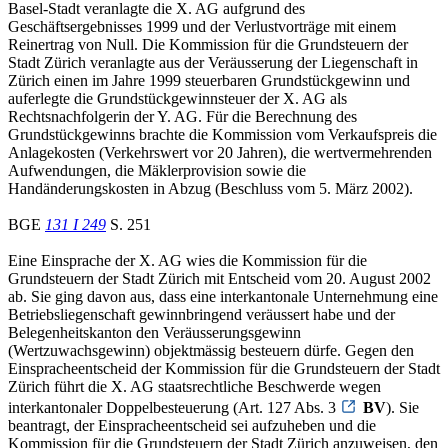
Basel-Stadt veranlagte die X. AG aufgrund des
Geschäftsergebnisses 1999 und der Verlustvorträge mit einem
Reinertrag von Null. Die Kommission für die Grundsteuern der
Stadt Zürich veranlagte aus der Veräusserung der Liegenschaft in
Zürich einen im Jahre 1999 steuerbaren Grundstückgewinn und
auferlegte die Grundstückgewinnsteuer der X. AG als
Rechtsnachfolgerin der Y. AG. Für die Berechnung des
Grundstückgewinns brachte die Kommission vom Verkaufspreis die
Anlagekosten (Verkehrswert vor 20 Jahren), die wertvermehrenden
Aufwendungen, die Mäklerprovision sowie die
Handänderungskosten in Abzug (Beschluss vom 5. März 2002).
BGE
131 I 249
S. 251
Eine Einsprache der X. AG wies die Kommission für die
Grundsteuern der Stadt Zürich mit Entscheid vom 20. August 2002
ab. Sie ging davon aus, dass eine interkantonale Unternehmung eine
Betriebsliegenschaft gewinnbringend veräussert habe und der
Belegenheitskanton den Veräusserungsgewinn
(Wertzuwachsgewinn) objektmässig besteuern dürfe. Gegen den
Einspracheentscheid der Kommission für die Grundsteuern der Stadt
Zürich führt die X. AG staatsrechtliche Beschwerde wegen
interkantonaler Doppelbesteuerung (Art. 127 Abs. 3
BV
). Sie
beantragt, der Einspracheentscheid sei aufzuheben und die
Kommission für die Grundsteuern der Stadt Zürich anzuweisen, den