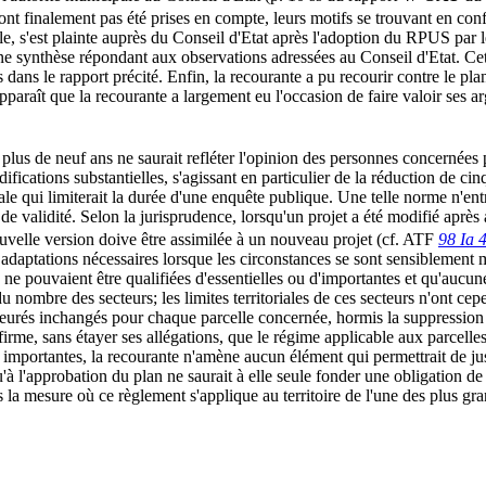
ont finalement pas été prises en compte, leurs motifs se trouvant en confl
elle, s'est plainte auprès du Conseil d'Etat après l'adoption du RPUS pa
 une synthèse répondant aux observations adressées au Conseil d'Etat. 
ns le rapport précité. Enfin, la recourante a pu recourir contre le plan
pparaît que la recourante a largement eu l'occasion de faire valoir ses a
lus de neuf ans ne saurait refléter l'opinion des personnes concernées par
ifications substantielles, s'agissant en particulier de la réduction de ci
 qui limiterait la durée d'une enquête publique. Une telle norme n'entre
e validité. Selon la jurisprudence, lorsqu'un projet a été modifié après
nouvelle version doive être assimilée à un nouveau projet (cf. ATF
98 Ia 
 adaptations nécessaires lorsque les circonstances se sont sensiblement m
 pouvaient être qualifiées d'essentielles ou d'importantes et qu'aucune
du nombre des secteurs; les limites territoriales de ces secteurs n'ont ce
és inchangés pour chaque parcelle concernée, hormis la suppression pou
firme, sans étayer ses allégations, que le régime applicable aux parcell
 importantes, la recourante n'amène aucun élément qui permettrait de jus
'à l'approbation du plan ne saurait à elle seule fonder une obligation d
s la mesure où ce règlement s'applique au territoire de l'une des plus gra