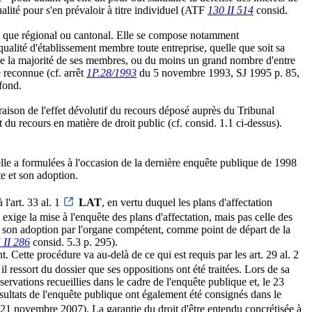
lité pour s'en prévaloir à titre individuel (ATF
130 II 514
consid.
nal que régional ou cantonal. Elle se compose notamment
n qualité d'établissement membre toute entreprise, quelle que soit sa
r que la majorité de ses membres, ou du moins un grand nombre d'entre
re reconnue (cf. arrêt
1P.28/1993
du 5 novembre 1993, SJ 1995 p. 85,
 fond.
raison de l'effet dévolutif du recours déposé auprès du Tribunal
et du recours en matière de droit public (cf. consid. 1.1 ci-dessus).
'elle a formulées à l'occasion de la dernière enquête publique de 1998
te et son adoption.
l'art. 33 al. 1
LAT
, en vertu duquel les plans d'affectation
exige la mise à l'enquête des plans d'affectation, mais pas celle des
ès son adoption par l'organe compétent, comme point de départ de la
 II 286
consid. 5.3 p. 295).
t. Cette procédure va au-delà de ce qui est requis par les art. 29 al. 2
 il ressort du dossier que ses oppositions ont été traitées. Lors de sa
vations recueillies dans le cadre de l'enquête publique et, le 23
ésultats de l'enquête publique ont également été consignés dans le
21 novembre 2007). La garantie du droit d'être entendu concrétisée à