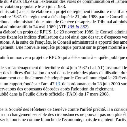
nale du 9 mars 1929 sur l'extension des voies de communication et l'amén
 en votation populaire le 26 juin 1983.
istratif) a ensuite élaboré un projet de règlement transitoire relatif aux 
re 1987. Ce règlement a été adopté le 21 juin 1988 par le Conseil mun
unal administratif du canton de Genève (ci-après: le Tribunal administra
bunal administratif du 24 mai 1989 (ATF
105 Ia 362
).
ve a élaboré un projet de RPUS. Le 29 novembre 1989, le Conseil adminis
res fixant les indices d'utilisation du sol ainsi que des taux d'espaces v
ations. A la suite de l'enquête, le Conseil administratif a apporté des 
ogement. Une nouvelle enquête publique portant sur le projet modifié a e
utir à un nouveau projet de RPUS qui a été soumis à enquête publique d
érale sur l'aménagement du territoire du 4 juin 1987 (LaLAT) instaurant
 des indices d'utilisation du sol dans le cadre des plans d'utilisation du
tamment et a finalement été adopté par le Conseil municipal le 20 févri
 un rapport fondé sur l'art. 47
de l'ordonnance du 28 juin 2000 sur 
ervations des opposants déposées après l'adoption du règlement.
ublié dans la Feuille d'Avis officielle (FAO) du 17 mars 2008.
s de la Société des Hôteliers de Genève contre l'arrêté précité. Il a cons
n changement sensible des circonstances ne pouvait pas non plus être r
oriser le tourisme comme branche de l'économie, mais de maintenir l'acti