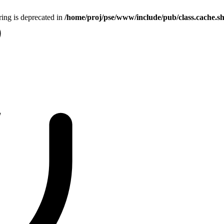
tring is deprecated in
/home/proj/pse/www/include/pub/class.cache.s