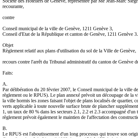
Société des Hôteliers de Genève, représentée par Me Jean-Marc Siegri
recourante,
contre
Conseil municipal de la ville de Genève, 1211 Genève 3,
Conseil d'Etat de la République et canton de Genève, 1211 Genève 3.
Objet
Règlement relatif aux plans d'utilisation du sol de la Ville de Genève,
recours contre l'arrêt du Tribunal administratif du canton de Genève d
Faits:
A.
Par délibération du 20 février 2007, le Conseil municipal de la ville de
règlement ou le RPUS). Le plan annexé prévoit un découpage de la ville
la ville hormis les zones faisant l'objet de plans localisés de quartier,
verts applicable à toute nouvelle surface brute de plancher supplémen
1, un taux de 80 % dans les secteurs 2.1, 2.2 et 2.3 accompagné d'un ta
règlement prévoit également le maintien de l'affectation des constructi
B.
Le RPUS est l'aboutissement d'un long processus qui trouve son origine d