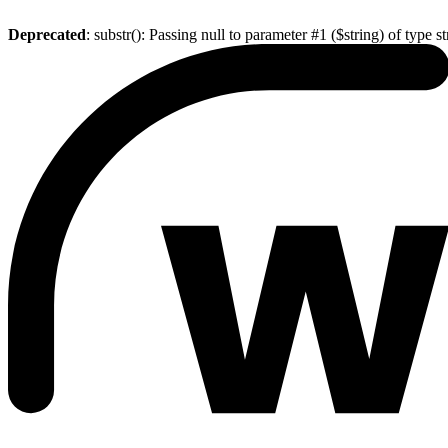
Deprecated
: substr(): Passing null to parameter #1 ($string) of type s