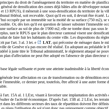
s principes du droit de l'aménagement du territoire en matière de planifica
ut général de densification des zones déjà bâties afin de développer no
13 RPUS), il mènerait à une sous-densification du territoire de la ville e
unal fédéral, soit recevable. Quoi qu'il en soit, il devrait être écarté
'hui occupée par un immeuble sur la moitié de sa surface (750 m2), se ve
sible. Or, dès lors qu'il est question de laisser subsister l'immeuble o
t une surface au sol de plus de 1'000 m2; elle ne tombe donc pas sous le 
rplus, tant le RPUS que le plan directeur cantonal visent une densificat
ultat de faire fuir les habitants du centre ville. Les dispositions du règl
 par l'art. 3 al. 3 let. e
LAT
, qui préconise de ménager dans le mil
a ville de Genève n'a pas encore été réalisé. En adoptant au préalable le
éré à juste titre le Tribunal administratif, le règlement attaqué ne pouv
 plan d'affectation ne peut être adopté en l'absence de plan directeur co
ase légale suffisante et porte une atteinte inadmissible à la liberté écon
générale leur affectation en cas de transformation ou de démolition-recon
e l'immeuble, ce dernier peut, toutefois, être affecté à une autre forme d'
uble.
 à l'art. 15A al. 1 LExt, visant à favoriser une implantation des activités
sulter de l'activité économique. D'après l'art. 15B al. 2 LExt, les terrains 
et dans les différents secteurs des taux de répartition doivent être définis
Les plans l'utilisation du sol n'ont donc pas uniquement comme objectif d