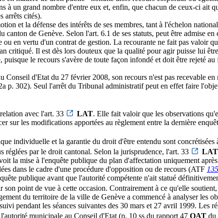
 à un grand nombre d'entre eux et, enfin, que chacun de ceux-ci ait qua
 arrêts cités).
otion et la défense des intérêts de ses membres, tant à l'échelon natio
ire du canton de Genève. Selon l'art. 6.1 de ses statuts, peut être admise e
ire ou en vertu d'un contrat de gestion. La recourante ne fait pas valoi
lan critiqué. Il est dès lors douteux que la qualité pour agir puisse lui êt
, puisque le recours s'avère de toute façon infondé et doit être rejeté au
u Conseil d'Etat du 27 février 2008, son recours n'est pas recevable en 
a p. 302). Seul l'arrêt du Tribunal administratif peut en effet faire l'obj
relation avec l'art. 33
LAT
. Elle fait valoir que les observations qu
ncer sur les modifications apportées au règlement entre la dernière enquê
ue individuelle et la garantie du droit d'être entendu sont concrétisées à 
s réglées par le droit cantonal. Selon la jurisprudence, l'art. 33
LAT
révoit la mise à l'enquête publique du plan d'affectation uniquement apr
mulées dans le cadre d'une procédure d'opposition ou de recours (ATF
135
nquête publique avant que l'autorité compétente n'ait statué définitivemen
oir son point de vue à cette occasion. Contrairement à ce qu'elle soutient,
ent du territoire de la ville de Genève a commencé à analyser les obser
rsuivi pendant les séances suivantes des 30 mars et 27 avril 1999. Les r
'autorité municipale au Conseil d'Etat (p. 10 ss du rapport 47
OAT
du 