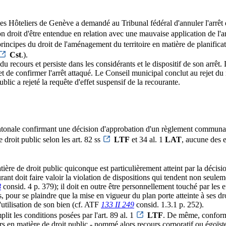
des Hôteliers de Genève a demandé au Tribunal fédéral d'annuler l'arrêt 
on droit d'être entendue en relation avec une mauvaise application de l'a
rincipes du droit de l'aménagement du territoire en matière de planificat
Cst
.).
 du recours et persiste dans les considérants et le dispositif de son arrê
et de confirmer l'arrêt attaqué. Le Conseil municipal conclut au rejet du
lic a rejeté la requête d'effet suspensif de la recourante.
antonale confirmant une décision d'approbation d'un règlement communal r
droit public selon les art. 82 ss
LTF
et 34 al. 1
LAT
, aucune des e
ière de droit public quiconque est particulièrement atteint par la décisio
rant doit faire valoir la violation de dispositions qui tendent non seuleme
8
consid. 4 p. 379); il doit en outre être personnellement touché par les e
, pour se plaindre que la mise en vigueur du plan porte atteinte à ses dr
'utilisation de son bien (cf. ATF
133 II 249
consid. 1.3.1 p. 252).
plit les conditions posées par l'art. 89 al. 1
LTF
. De même, conformé
rs en matière de droit public - nommé alors recours corporatif ou égoïste -