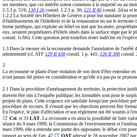
ses membres, que ces intérêts soient communs à la majorité ou au moins
2.3.3 p. 519;
130 I 26
consid. 1.2.1 p. 30;
121 II 46
consid. 2d/aa et les
1.2.2 La Société des Hôteliers de Genève a pour but statutaire la prom
d'établissements de l'hôtellerie et de la restauration sis sur le territo
forme juridique, qui exploite un hôtel en tant que locataire, propriéta
eux, seraient propriétaires d'hôtels situés dans la surface régie par le p
consid. 1c/bb). Cette question peut toutefois rester indécise en l'espèce
1.3 Dans la mesure où la recourante demande l'annulation de l'arrêté d
administratif (cf. ATF
129 II 438
consid. 1 p. 441;
126 II 300
consid. 2
2.
La recourante se plaint d'une violation de son droit d'être entendue en 
n'ont jamais été prises en considération et qu'elle n'a pas pu se prono
2.1 Dans la procédure d'aménagement du territoire, la protection juridiq
doivent être mis à l'enquête publique; les formalités sont pour le surplu
projets de plans. Cette exigence est satisfaite lorsqu'une procédure p
procédure de recours. Il s'ensuit que les objections peuvent être for
En l'espèce, le plan d'affectation et son règlement ont été soumis à l'e
Cst
. et 33
LAT
. La recourant a eu ainsi la possibilité de faire val
séance du 9 mars 1999, la Commission de l'environnement et l'aménagem
mars 1999, elle a entendu une partie des opposants; le débat s'est pou
rapport au sens de l'art. 47
OAT
adressé le 28 novembre 2007 par l