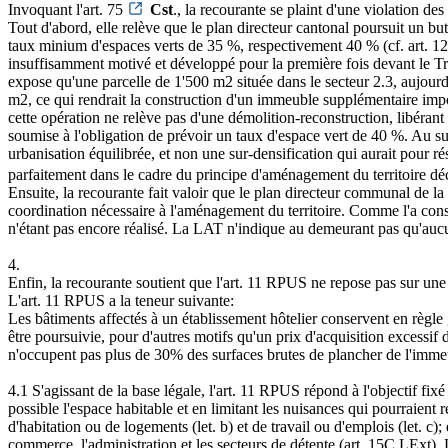
Invoquant l'art. 75
Cst
., la recourante se plaint d'une violation de
Tout d'abord, elle relève que le plan directeur cantonal poursuit un b
taux minium d'espaces verts de 35 %, respectivement 40 % (cf. art. 12 et 
insuffisamment motivé et développé pour la première fois devant le Trib
expose qu'une parcelle de 1'500 m2 située dans le secteur 2.3, aujourd
m2, ce qui rendrait la construction d'un immeuble supplémentaire impos
cette opération ne relève pas d'une démolition-reconstruction, libéran
soumise à l'obligation de prévoir un taux d'espace vert de 40 %. Au su
urbanisation équilibrée, et non une sur-densification qui aurait pour rés
parfaitement dans le cadre du principe d'aménagement du territoire décrit
Ensuite, la recourante fait valoir que le plan directeur communal de l
coordination nécessaire à l'aménagement du territoire. Comme l'a consid
n'étant pas encore réalisé. La LAT n'indique au demeurant pas qu'aucun
4.
Enfin, la recourante soutient que l'art. 11 RPUS ne repose pas sur une b
L'art. 11 RPUS a la teneur suivante:
Les bâtiments affectés à un établissement hôtelier conservent en règle 
être poursuivie, pour d'autres motifs qu'un prix d'acquisition excessif d
n'occupent pas plus de 30% des surfaces brutes de plancher de l'imme
4.1 S'agissant de la base légale, l'art. 11 RPUS répond à l'objectif fixé
possible l'espace habitable et en limitant les nuisances qui pourraient ré
d'habitation ou de logements (let. b) et de travail ou d'emplois (let. c); 
commerce, l'administration et les secteurs de détente (art. 15C LExt). 