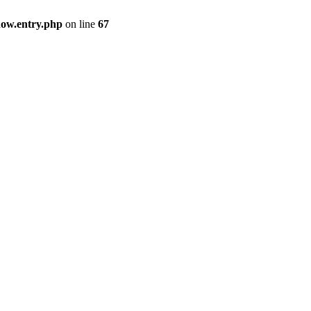
how.entry.php
on line
67