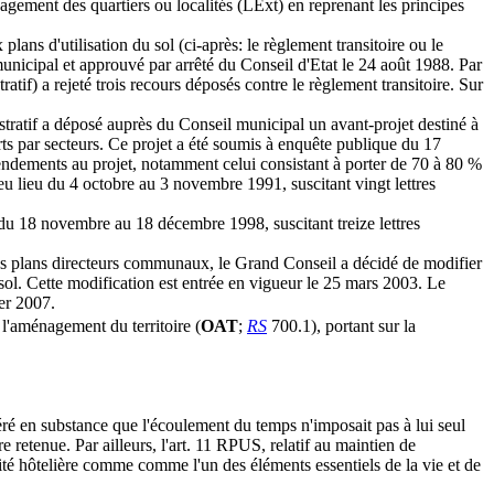
agement des quartiers ou localités (LExt) en reprenant les principes
plans d'utilisation du sol (ci-après: le règlement transitoire ou le
icipal et approuvé par arrêté du Conseil d'Etat le 24 août 1988. Par
tif) a rejeté trois recours déposés contre le règlement transitoire. Sur
tratif a déposé auprès du Conseil municipal un avant-projet destiné à
erts par secteurs. Ce projet a été soumis à enquête publique du 17
amendements au projet, notamment celui consistant à porter de 70 à 80 %
u lieu du 4 octobre au 3 novembre 1991, suscitant vingt lettres
u 18 novembre au 18 décembre 1998, suscitant treize lettres
 les plans directeurs communaux, le Grand Conseil a décidé de modifier
 sol. Cette modification est entrée en vigueur le 25 mars 2003. Le
er 2007.
l'aménagement du territoire (
OAT
;
RS
700.1), portant sur la
idéré en substance que l'écoulement du temps n'imposait pas à lui seul
etenue. Par ailleurs, l'art. 11 RPUS, relatif au maintien de
vité hôtelière comme comme l'un des éléments essentiels de la vie et de