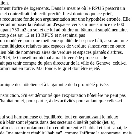
tion.
tamment l'offre de logements. Dans la mesure où le RPUS prescrit un
t contredirait l'objectif précité. Il est douteux que ce grief,
. La recourante fonde son argumentation sur une hypothèse erronée. Elle
rrait imposer la réalisation d'espaces verts sur une surface de 600
ccupant 750 m2 au sol et de lui adjoindre un bâtiment supplémentaire,
coup des art. 12 et 13 RPUS et n'est ainsi pas
ion modérée pour une meilleure qualité de l'espace bâti, assurant une
ement litigieux relatives aux espaces de verdure s'inscrivent en outre
ieu bâti de nombreux aires de verdure et espaces plantés d'arbres.
 RPUS, le Conseil municipal aurait inversé le processus de
ait pas tenir compte du plan directeur de la ville de Genève, celui-ci
mmunal en force. Mal fondé, le grief doit être rejeté.
omique des hôteliers et à la garantie de la propriété privée.
struction. S'il est démontré que l'exploitation hôtelière ne peut pas
habitation et, pour partie, à des activités pour autant que celles-ci
 qui soit harmonieuse et équilibrée, tout en garantissant le mieux
à bâtir sont répartis dans des secteurs d'intérêt public (let. a),
 afin d'assurer notamment un équilibre entre l'habitat et l'artisanat, le
e "maintenir et rétablir l'habitat", comme l'affirme la recourante, mais