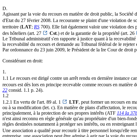
D.
Agissant par la voie du recours en matière de droit public, la Société 
d'Etat du 27 février 2008. La recourante se plaint d'une violation de s
territoire (
LAT
;
RS
700). Elle fait également valoir une violation des p
des hôteliers (art. 27
Cst
.) et de la garantie de la propriété (art. 26
Le Tribunal administratif s'en rapporte à justice quant à la recevabilité
la recevabilité du recours et demande au Tribunal fédéral de le rejeter 
Par ordonnance du 23 juin 2009, le Président de la Ire Cour de droit pub
Considérant en droit:
1.
1.1 Le recours est dirigé contre un arrêt rendu en dernière instance c
recours est dès lors en principe recevable comme recours en matière de 
22
consid. 1.1 p. 24).
1.2
1.2.1 En vertu de l'art. 89 al. 1
LTF
, peut former un recours en mat
ou à sa modification (let. c). En matière de plans d'affectation, le recou
principalement, à la protection de ses propres intérêts (ATF
114 Ia 37
n'est ainsi reconnu en règle générale qu'au propriétaire d'un bien-fonds
règles destinées notamment à protéger ses intérêts, ou en restreignant l
Une association a qualité pour recourir à titre personnel lorsqu'elle rem
entreprise, une association peut être admise à agir par la voie du recou