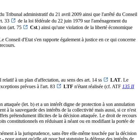
du Tribunal administratif du 21 avril 2009 ainsi que l'arrêté du Conseil
rt. 33
de la loi fédérale du 22 juin 1979 sur l'aménagement du
ion (art. 75
Cst
.) ainsi qu'une violation de la liberté économique
t. Le Conseil d'Etat s'en rapporte également à justice en ce qui concerne
 recours.
elatif à un plan d'affectation, au sens des art. 14 ss
LAT
. Le
xceptions prévues à l'art. 83
LTF
n'étant réalisée (cf. ATF
135 II
n attaquée (let. b) et a un intérêt digne de protection à son annulation
nt à la sauvegarde des intérêts de la collectivité mais aussi, si ce n'est
ffets prétendument illicites de la décision attaquée. Le droit de recours
oits constitutionnels en réduisant à néant ou en modifiant la portée de
ment à la jurisprudence, sans être elle-même touchée par la décision
 pour autant qu'elle ait pour but statutaire la défense des intérêts de