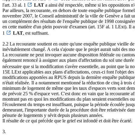
l'art. 33 al. 1
LAT
a ainsi été respectée, même si les oppositions n'
Par ailleurs, la recourante, en dehors de toute enquête publique form
novembre 2007, le Conseil administratif de la ville de Genève a fait
un complément des résultats de l'enquête publique de 1998 consignées da
en cette matière d'un plein pouvoir d'examen (art. 15F al. 1 LExt). Il a
1
LAT
, est suffisant.
2.2 La recourante soutient en outre qu'une enquête publique vieille de p
inévitablement changé. A cela s'ajoute que le projet aurait subi des mod
La recourante ne peut invoquer aucune disposition fédérale ou cantonale
également renoncé à assigner aux plans d'affectation du sol une durée d
nécessaire que si la modification s'avère essentielle, au point que la 
15E LExt applicables aux plans d'affectations, ceux-ci font l'objet des
modifications apportées au RPUS depuis la dernière enquête publique ne
n'était réalisée. Il a notamment mentionné la réduction de cinq à trois 
minimum de logement de même que les taux d'espaces verts sont demeur
de prévoir 25 % d'espace vert. C'est donc en vain que la recourante af
montrant pas en quoi les modifications du plan seraient essentielles ou
l'écoulement du temps est insuffisant, puisque la période écoulée jusqu
demeurant, l'importante durée de la procédure doit être relativisée dan
pénurie de logements y sévit depuis plusieurs années.
Il résulte de ce qui précède que le grief est infondé et doit être écarté.
3.