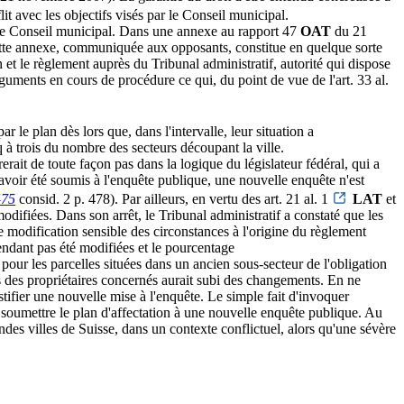
it avec les objectifs visés par le Conseil municipal.
r le Conseil municipal. Dans une annexe au rapport 47
OAT
du 21
Cette annexe, communiquée aux opposants, constitue en quelque sorte
 et le règlement auprès du Tribunal administratif, autorité qui dispose
rguments en cours de procédure ce qui, du point de vue de l'art. 33 al.
 le plan dès lors que, dans l'intervalle, leur situation a
nq à trois du nombre des secteurs découpant la ville.
rait de toute façon pas dans la logique du législateur fédéral, qui a
 avoir été soumis à l'enquête publique, une nouvelle enquête n'est
475
consid. 2 p. 478). Par ailleurs, en vertu des art. 21 al. 1
LAT
et
odifiées. Dans son arrêt, le Tribunal administratif a constaté que les
 modification sensible des circonstances à l'origine du règlement
pendant pas été modifiées et le pourcentage
r les parcelles situées dans un ancien sous-secteur de l'obligation
es des propriétaires concernés aurait subi des changements. En ne
tifier une nouvelle mise à l'enquête. Le simple fait d'invoquer
e soumettre le plan d'affectation à une nouvelle enquête publique. Au
ndes villes de Suisse, dans un contexte conflictuel, alors qu'une sévère