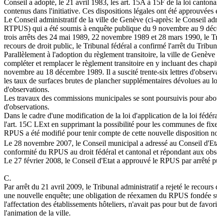
Conseil a adopté, le 21 avril 1983, les art. 15A à 15F de la loi canto
contenus dans l'initiative. Ces dispositions légales ont été approuvées
Le Conseil administratif de la ville de Genève (ci-après: le Conseil admin
RTPUS) qui a été soumis à enquête publique du 9 novembre au 9 décemb
trois arrêts des 24 mai 1989, 22 novembre 1989 et 28 mars 1990, le Trib
recours de droit public, le Tribunal fédéral a confirmé l'arrêt du Tri
Parallèlement à l'adoption du règlement transitoire, la ville de Genè
compléter et remplacer le règlement transitoire en y incluant des chapit
novembre au 18 décembre 1989. Il a suscité trente-six lettres d'observ
les taux de surfaces brutes de plancher supplémentaires dévolues au l
d'observations.
Les travaux des commissions municipales se sont poursuivis pour abo
d'observations.
Dans le cadre d'une modification de la loi d'application de la loi féd
l'art. 15C LExt en supprimant la possibilité pour les communes de fixer
RPUS a été modifié pour tenir compte de cette nouvelle disposition no
Le 28 novembre 2007, le Conseil municipal a adressé au Conseil d'Etat
conformité du RPUS au droit fédéral et cantonal et répondant aux obs
Le 27 février 2008, le Conseil d'Etat a approuvé le RPUS par arrêté p
C.
Par arrêt du 21 avril 2009, le Tribunal administratif a rejeté le recour
une nouvelle enquête; une obligation de réexamen du RPUS fondée sur u
l'affectation des établissements hôteliers, n'avait pas pour but de fav
l'animation de la ville.