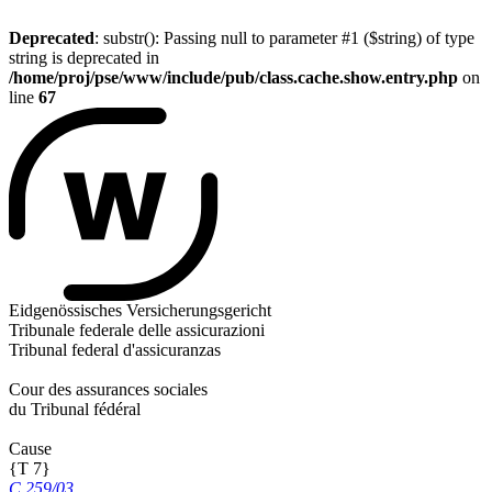
Deprecated
: substr(): Passing null to parameter #1 ($string) of type
string is deprecated in
/home/proj/pse/www/include/pub/class.cache.show.entry.php
on
line
67
Eidgenössisches Versicherungsgericht
Tribunale federale delle assicurazioni
Tribunal federal d'assicuranzas
Cour des assurances sociales
du Tribunal fédéral
Cause
{T 7}
C 259/03