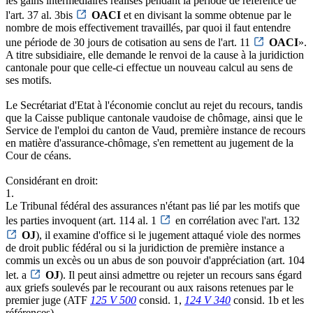
les gains intermédiaires réalisés pendant la période de référence de
l'art. 37 al. 3bis
OACI
et en divisant la somme obtenue par le
nombre de mois effectivement travaillés, par quoi il faut entendre
une période de 30 jours de cotisation au sens de l'art. 11
OACI
».
A titre subsidiaire, elle demande le renvoi de la cause à la juridiction
cantonale pour que celle-ci effectue un nouveau calcul au sens de
ses motifs.
Le Secrétariat d'Etat à l'économie conclut au rejet du recours, tandis
que la Caisse publique cantonale vaudoise de chômage, ainsi que le
Service de l'emploi du canton de Vaud, première instance de recours
en matière d'assurance-chômage, s'en remettent au jugement de la
Cour de céans.
Considérant en droit:
1.
Le Tribunal fédéral des assurances n'étant pas lié par les motifs que
les parties invoquent (art. 114 al. 1
en corrélation avec l'art. 132
OJ
), il examine d'office si le jugement attaqué viole des normes
de droit public fédéral ou si la juridiction de première instance a
commis un excès ou un abus de son pouvoir d'appréciation (art. 104
let. a
OJ
). Il peut ainsi admettre ou rejeter un recours sans égard
aux griefs soulevés par le recourant ou aux raisons retenues par le
premier juge (ATF
125 V 500
consid. 1,
124 V 340
consid. 1b et les
références).