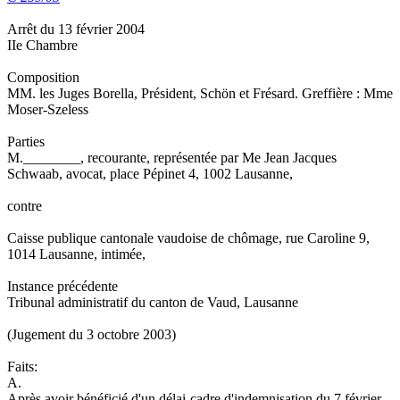
Arrêt du 13 février 2004
IIe Chambre
Composition
MM. les Juges Borella, Président, Schön et Frésard. Greffière : Mme
Moser-Szeless
Parties
M.________, recourante, représentée par Me Jean Jacques
Schwaab, avocat, place Pépinet 4, 1002 Lausanne,
contre
Caisse publique cantonale vaudoise de chômage, rue Caroline 9,
1014 Lausanne, intimée,
Instance précédente
Tribunal administratif du canton de Vaud, Lausanne
(Jugement du 3 octobre 2003)
Faits:
A.
Après avoir bénéficié d'un délai-cadre d'indemnisation du 7 février