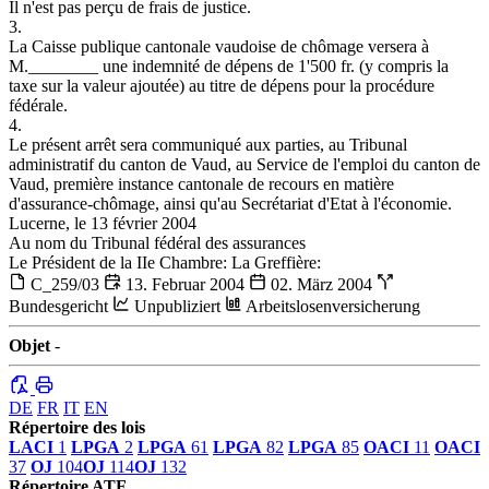
Il n'est pas perçu de frais de justice.
3.
La Caisse publique cantonale vaudoise de chômage versera à
M.________ une indemnité de dépens de 1'500 fr. (y compris la
taxe sur la valeur ajoutée) au titre de dépens pour la procédure
fédérale.
4.
Le présent arrêt sera communiqué aux parties, au Tribunal
administratif du canton de Vaud, au Service de l'emploi du canton de
Vaud, première instance cantonale de recours en matière
d'assurance-chômage, ainsi qu'au Secrétariat d'Etat à l'économie.
Lucerne, le 13 février 2004
Au nom du Tribunal fédéral des assurances
Le Président de la IIe Chambre: La Greffière:
C_259/03
13. Februar 2004
02. März 2004
Bundesgericht
Unpubliziert
Arbeitslosenversicherung
Objet
-
DE
FR
IT
EN
Répertoire des lois
LACI
1
LPGA
2
LPGA
61
LPGA
82
LPGA
85
OACI
11
OACI
37
OJ
104
OJ
114
OJ
132
Répertoire ATF