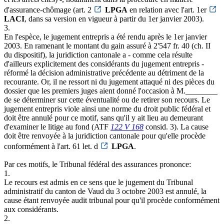
d'assurance-chômage (art. 2
LPGA
en relation avec l'art. 1er
LACI
, dans sa version en vigueur à partir du 1er janvier 2003).
3.
En l'espèce, le jugement entrepris a été rendu après le 1er janvier
2003. En ramenant le montant du gain assuré à 2'547 fr. 40 (ch. II
du dispositif), la juridiction cantonale a - comme cela résulte
d'ailleurs explicitement des considérants du jugement entrepris -
réformé la décision administrative précédente au détriment de la
recourante. Or, il ne ressort ni du jugement attaqué ni des pièces du
dossier que les premiers juges aient donné l'occasion à M.________
de se déterminer sur cette éventualité ou de retirer son recours. Le
jugement entrepris viole ainsi une norme du droit public fédéral et
doit être annulé pour ce motif, sans qu'il y ait lieu au demeurant
d'examiner le litige au fond (ATF
122 V 168
consid. 3). La cause
doit être renvoyée à la juridiction cantonale pour qu'elle procède
conformément à l'art. 61 let. d
LPGA
.
Par ces motifs, le Tribunal fédéral des assurances prononce:
1.
Le recours est admis en ce sens que le jugement du Tribunal
administratif du canton de Vaud du 3 octobre 2003 est annulé, la
cause étant renvoyée audit tribunal pour qu'il procède conformément
aux considérants.
2.