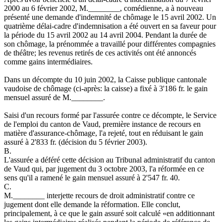
2000 au 6 février 2002, M.________, comédienne, a à nouveau
présenté une demande d'indemnité de chômage le 15 avril 2002. Un
quatrième délai-cadre d'indemnisation a été ouvert en sa faveur pour
la période du 15 avril 2002 au 14 avril 2004. Pendant la durée de
son chômage, la prénommée a travaillé pour différentes compagnies
de théâtre; les revenus retirés de ces activités ont été annoncés
comme gains intermédiaires.
Dans un décompte du 10 juin 2002, la Caisse publique cantonale
vaudoise de chômage (ci-après: la caisse) a fixé à 3'186 fr. le gain
mensuel assuré de M.________.
Saisi d'un recours formé par l'assurée contre ce décompte, le Service
de l'emploi du canton de Vaud, première instance de recours en
matière d'assurance-chômage, l'a rejeté, tout en réduisant le gain
assuré à 2'833 fr. (décision du 5 février 2003).
B.
L'assurée a déféré cette décision au Tribunal administratif du canton
de Vaud qui, par jugement du 3 octobre 2003, l'a réformée en ce
sens qu'il a ramené le gain mensuel assuré à 2'547 fr. 40.
C.
M.________ interjette recours de droit administratif contre ce
jugement dont elle demande la réformation. Elle conclut,
principalement, à ce que le gain assuré soit calculé «en additionnant