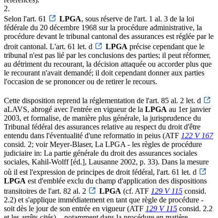
2.
Selon l'art. 61
LPGA
, sous réserve de l'art. 1 al. 3 de la loi
fédérale du 20 décembre 1968 sur la procédure administrative, la
procédure devant le tribunal cantonal des assurances est réglée par le
droit cantonal. L'art. 61 let. d
LPGA
précise cependant que le
tribunal n'est pas lié par les conclusions des parties; il peut réformer,
au détriment du recourant, la décision attaquée ou accorder plus que
le recourant n'avait demandé; il doit cependant donner aux parties
l'occasion de se prononcer ou de retirer le recours.
Cette disposition reprend la réglementation de l'art. 85 al. 2 let. d
aLAVS, abrogé avec l'entrée en vigueur de la
LPGA
au 1er janvier
2003, et formalise, de manière plus générale, la jurisprudence du
Tribunal fédéral des assurances relative au respect du droit d'être
entendu dans l'éventualité d'une reformatio in peius (ATF
122 V 167
consid. 2; voir Meyer-Blaser, La LPGA - les règles de procédure
judiciaire in: La partie générale du droit des assurances sociales
sociales, Kahil-Wolff [éd.], Lausanne 2002, p. 33). Dans la mesure
où il est l'expression de principes de droit fédéral, l'art. 61 let. d
LPGA
est d'emblée exclu du champ d'application des dispositions
transitoires de l'art. 82 al. 2
LPGA
(cf. ATF
129 V 115
consid.
2.2) et s'applique immédiatement en tant que règle de procédure -
soit dès le jour de son entrée en vigueur (ATF
129 V 115
consid. 2.2
et les arrêts cités) -, notamment dans la procédure en matière