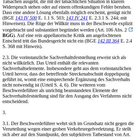
Tatsachen ausgeht, die mit der tatsächlichen Situation in klarem
Widerspruch stehen oder auf einem offenkundigen Fehler beruhen.
Dass eine andere Lösung ebenfalls möglich erscheint, genügt nicht
(BGE
143 IV 500
E. 1.1 S. 503;
143 IV 241
E. 2.3.1 S. 244; mit
Hinweisen). Die Rüge der Willkür muss in der Beschwerde explizit
vorgebracht und substantiiert begründet werden (Art. 106 Abs. 2
BGG
). Auf eine rein appellatorische Kritik am angefochtenen
Entscheid tritt das Bundesgericht nicht ein (BGE
142 III 364
E. 2.4
S. 368 mit Hinweis).
2.3. Die vorinstanzliche Sachverhaltsfeststellung erweist sich als
nicht willkürlich. Das Urteil enthält die relevanten
Sachverhaltselemente. Insbesondere geht aus dem vorinstanzlichen
Urteil hervor, dass der betreffende Streckenabschnitt doppelspurig
geführt ist, womit eine entsprechende Ergänzung des Sachverhalts
nicht notwendig ist (Urteil S. 4, 6). Die weiteren vom
Beschwerdeführer als unrichtig beanstandeten Elemente der
Sachverhaltsfeststellung sind für den Ausgang des Verfahrens nicht
entscheidend.
3.
3.1. Der Beschwerdeführer wehrt sich im Grundsatz nicht gegen die
Verurteilung wegen einer groben Verkehrsregelverletzung. Er stellt
sich aber auf den Standpunkt, den subjektiven Tatbestand von Art.