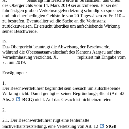
X.________ beantragt mit Beschwerde in Strafsachen, das Urteil
des Obergerichts vom 14. März 2019 sei aufzuheben. Er sei der
fahrlässigen groben Verkehrsregelverletzung schuldig zu sprechen
und mit einer bedingten Geldstrafe von 20 Tagessätzen zu Fr. 110.--
zu bestrafen. Eventualiter sei die Sache an die Vorinstanz
zurückzuweisen. Er ersucht überdies um aufschiebende Wirkung
seiner Beschwerde.
D.
Das Obergericht beantragt die Abweisung der Beschwerde,
während die Oberstaatsanwaltschaft des Kantons Aargau auf eine
Vernehmlassung verzichtet. X.________ repliziert mit Eingabe vom
7. Juni 2019.
Erwägungen:
1.
Der Beschwerdeführer begründet sein Gesuch um aufschiebende
Wirkung nicht. Damit genügt er seiner Begründungspflicht (Art. 42
Abs. 2
BGG
) nicht. Auf das Gesuch ist nicht einzutreten.
2.
2.1. Der Beschwerdeführer rügt eine fehlerhafte
Sachverhaltsfeststellung, eine Verletzung von Art. 12
StGB