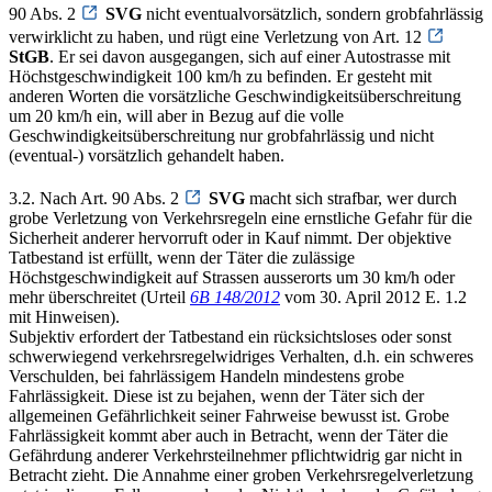
90 Abs. 2
SVG
nicht eventualvorsätzlich, sondern grobfahrlässig
verwirklicht zu haben, und rügt eine Verletzung von Art. 12
StGB
. Er sei davon ausgegangen, sich auf einer Autostrasse mit
Höchstgeschwindigkeit 100 km/h zu befinden. Er gesteht mit
anderen Worten die vorsätzliche Geschwindigkeitsüberschreitung
um 20 km/h ein, will aber in Bezug auf die volle
Geschwindigkeitsüberschreitung nur grobfahrlässig und nicht
(eventual-) vorsätzlich gehandelt haben.
3.2. Nach Art. 90 Abs. 2
SVG
macht sich strafbar, wer durch
grobe Verletzung von Verkehrsregeln eine ernstliche Gefahr für die
Sicherheit anderer hervorruft oder in Kauf nimmt. Der objektive
Tatbestand ist erfüllt, wenn der Täter die zulässige
Höchstgeschwindigkeit auf Strassen ausserorts um 30 km/h oder
mehr überschreitet (Urteil
6B 148/2012
vom 30. April 2012 E. 1.2
mit Hinweisen).
Subjektiv erfordert der Tatbestand ein rücksichtsloses oder sonst
schwerwiegend verkehrsregelwidriges Verhalten, d.h. ein schweres
Verschulden, bei fahrlässigem Handeln mindestens grobe
Fahrlässigkeit. Diese ist zu bejahen, wenn der Täter sich der
allgemeinen Gefährlichkeit seiner Fahrweise bewusst ist. Grobe
Fahrlässigkeit kommt aber auch in Betracht, wenn der Täter die
Gefährdung anderer Verkehrsteilnehmer pflichtwidrig gar nicht in
Betracht zieht. Die Annahme einer groben Verkehrsregelverletzung