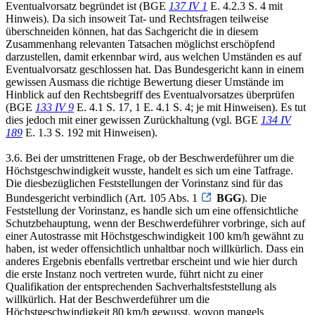
Eventualvorsatz begründet ist (BGE
137 IV 1
E. 4.2.3 S. 4 mit
Hinweis). Da sich insoweit Tat- und Rechtsfragen teilweise
überschneiden können, hat das Sachgericht die in diesem
Zusammenhang relevanten Tatsachen möglichst erschöpfend
darzustellen, damit erkennbar wird, aus welchen Umständen es auf
Eventualvorsatz geschlossen hat. Das Bundesgericht kann in einem
gewissen Ausmass die richtige Bewertung dieser Umstände im
Hinblick auf den Rechtsbegriff des Eventualvorsatzes überprüfen
(BGE
133 IV 9
E. 4.1 S. 17, 1 E. 4.1 S. 4; je mit Hinweisen). Es tut
dies jedoch mit einer gewissen Zurückhaltung (vgl. BGE
134 IV
189
E. 1.3 S. 192 mit Hinweisen).
3.6. Bei der umstrittenen Frage, ob der Beschwerdeführer um die
Höchstgeschwindigkeit wusste, handelt es sich um eine Tatfrage.
Die diesbezüglichen Feststellungen der Vorinstanz sind für das
Bundesgericht verbindlich (Art. 105 Abs. 1
BGG
). Die
Feststellung der Vorinstanz, es handle sich um eine offensichtliche
Schutzbehauptung, wenn der Beschwerdeführer vorbringe, sich auf
einer Autostrasse mit Höchstgeschwindigkeit 100 km/h gewähnt zu
haben, ist weder offensichtlich unhaltbar noch willkürlich. Dass ein
anderes Ergebnis ebenfalls vertretbar erscheint und wie hier durch
die erste Instanz noch vertreten wurde, führt nicht zu einer
Qualifikation der entsprechenden Sachverhaltsfeststellung als
willkürlich. Hat der Beschwerdeführer um die
Höchstgeschwindigkeit 80 km/h gewusst, wovon mangels