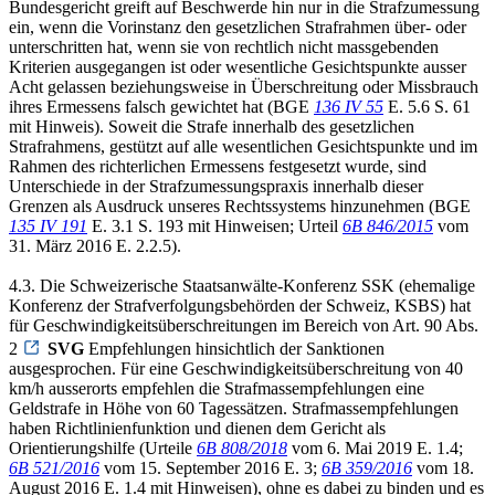
Bundesgericht greift auf Beschwerde hin nur in die Strafzumessung
ein, wenn die Vorinstanz den gesetzlichen Strafrahmen über- oder
unterschritten hat, wenn sie von rechtlich nicht massgebenden
Kriterien ausgegangen ist oder wesentliche Gesichtspunkte ausser
Acht gelassen beziehungsweise in Überschreitung oder Missbrauch
ihres Ermessens falsch gewichtet hat (BGE
136 IV 55
E. 5.6 S. 61
mit Hinweis). Soweit die Strafe innerhalb des gesetzlichen
Strafrahmens, gestützt auf alle wesentlichen Gesichtspunkte und im
Rahmen des richterlichen Ermessens festgesetzt wurde, sind
Unterschiede in der Strafzumessungspraxis innerhalb dieser
Grenzen als Ausdruck unseres Rechtssystems hinzunehmen (BGE
135 IV 191
E. 3.1 S. 193 mit Hinweisen; Urteil
6B 846/2015
vom
31. März 2016 E. 2.2.5).
4.3. Die Schweizerische Staatsanwälte-Konferenz SSK (ehemalige
Konferenz der Strafverfolgungsbehörden der Schweiz, KSBS) hat
für Geschwindigkeitsüberschreitungen im Bereich von Art. 90 Abs.
2
SVG
Empfehlungen hinsichtlich der Sanktionen
ausgesprochen. Für eine Geschwindigkeitsüberschreitung von 40
km/h ausserorts empfehlen die Strafmassempfehlungen eine
Geldstrafe in Höhe von 60 Tagessätzen. Strafmassempfehlungen
haben Richtlinienfunktion und dienen dem Gericht als
Orientierungshilfe (Urteile
6B 808/2018
vom 6. Mai 2019 E. 1.4;
6B 521/2016
vom 15. September 2016 E. 3;
6B 359/2016
vom 18.
August 2016 E. 1.4 mit Hinweisen), ohne es dabei zu binden und es