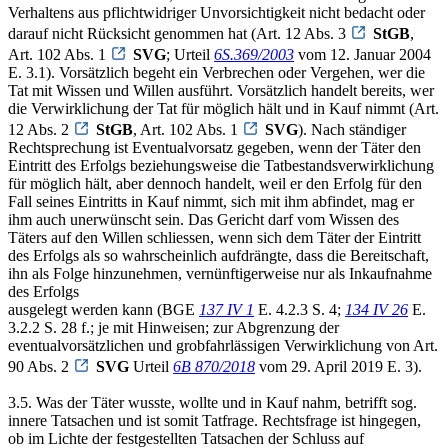
Verhaltens aus pflichtwidriger Unvorsichtigkeit nicht bedacht oder
darauf nicht Rücksicht genommen hat (Art. 12 Abs. 3
StGB
,
Art. 102 Abs. 1
SVG
; Urteil
6S.369/2003
vom 12. Januar 2004
E. 3.1). Vorsätzlich begeht ein Verbrechen oder Vergehen, wer die
Tat mit Wissen und Willen ausführt. Vorsätzlich handelt bereits, wer
die Verwirklichung der Tat für möglich hält und in Kauf nimmt (Art.
12 Abs. 2
StGB
, Art. 102 Abs. 1
SVG
). Nach ständiger
Rechtsprechung ist Eventualvorsatz gegeben, wenn der Täter den
Eintritt des Erfolgs beziehungsweise die Tatbestandsverwirklichung
für möglich hält, aber dennoch handelt, weil er den Erfolg für den
Fall seines Eintritts in Kauf nimmt, sich mit ihm abfindet, mag er
ihm auch unerwünscht sein. Das Gericht darf vom Wissen des
Täters auf den Willen schliessen, wenn sich dem Täter der Eintritt
des Erfolgs als so wahrscheinlich aufdrängte, dass die Bereitschaft,
ihn als Folge hinzunehmen, vernünftigerweise nur als Inkaufnahme
des Erfolgs
ausgelegt werden kann (BGE
137 IV 1
E. 4.2.3 S. 4;
134 IV 26
E.
3.2.2 S. 28 f.; je mit Hinweisen; zur Abgrenzung der
eventualvorsätzlichen und grobfahrlässigen Verwirklichung von Art.
90 Abs. 2
SVG
Urteil
6B 870/2018
vom 29. April 2019 E. 3).
3.5. Was der Täter wusste, wollte und in Kauf nahm, betrifft sog.
innere Tatsachen und ist somit Tatfrage. Rechtsfrage ist hingegen,
ob im Lichte der festgestellten Tatsachen der Schluss auf