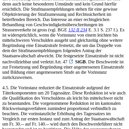
denn auch keine besonderen Umstände und kein Grund hierfür
ersichtlich. Die Strafmassempfehlungen stehen für eine gewisse
Objektivierung der Strafzumessung und Rechtssicherheit im
betreffenden Bereich. Das Interesse an einer rechtsgleichen
Behandlung von Geschwindigkeitsüberschreitungen im
Strassenverkehr ist gross (vgl. BGE
132 II 234
E. 3.1 S. 237 f.). Es
ist widersprüchlich, wenn die Vorinstanz von einem leichten bis
mittelschweren Verschulden ausgeht und gleichzeitig ohne weitere
Begründung eine Einsatzstrafe festsetzt, die um das Doppelte von
dem der Strafmassempfehlungen folgenden Antrag der
Staatsanwaltschaft abweicht. Die festgesetzte Einsatzstrafe ist nicht
nachvollziehbar und verletzt Art. 47
StGB
. Die Beschwerde ist
zur Festsetzung und Begründung einer angemessenen Einsatzstrafe
und Bildung einer angemessenen Strafe an die Vorinstanz
zurückzuweisen.
4.5. Die Vorinstanz reduziert die Einsatzstrafe aufgrund der
Täterkomponenten um 20 Tagessätze. Diese Reduktion ist wie auch
die Qualifikation des Verschuldens als leicht bis mittelschwer nicht
zu beanstanden. Die vorgenommene Reduktion ist im kantonalen
Rückweisungsverfahren zumindest proportional verbindlich zu
beachten. Die vorinstanzliche Erhöhung des Tagessatzes im
Vergleich zur ersten Instanz und zum Antrag der Staatsanwaltschaft
um Fr. 30.-- auf Fr. 140.-- wird durch den Beschwerdeführer nicht