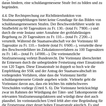
daran hindern, eine schuldangemessene Strafe frei zu bilden und zu
begründen.
4.4. Die Rechtsprechung zur Richtlinienfunktion von
Strafmassempfehlungen bietet keine Grundlage für das Bilden von
schuldunangemessenen Strafen. Der Beschwerdeführer wurde im
Strafbefehl zu 60 Tagessätzen zu Fr. 130.- (total Fr. 7'800.--) und
durch die erste Instanz unter Annahme der grobfahrlässigen
Begehung zu 20 Tagessätzen zu Fr. 110.-- (total Fr. 2'200.--)
verurteilt. Während die Staatsanwaltschaft vor der Vorinstanz 60
Tagessätze zu Fr. 110.-- forderte (total Fr. 6'600.--), verurteilte diese
den Beschwerdeführer im Zirkulationsverfahren zu 100 Tagessätzen
zu Fr. 140.-- (total Fr. 14'000.--). Die vorinstanzliche
Strafzumessung verletzt Bundesrecht. Die Vorinstanz überschreitet
ihr Ermessen durch die unbegründete Festsetzung einer Einsatzstrafe
von 120 Tagen. Diese Einsatzstrafe ist doppelt so hoch wie die
Empfehlung der SSK und der Antrag der Staatsanwaltschaft im
vorliegenden Verfahren, ohne dass die Vorinstanz hierfür
schuldangemessene Gründe angeben würde. Vielmehr geht die
Vorinstanz davon aus, dass ein leichtes bis mittelschweres
Verschulden vorliege (Urteil S. 6). Die Vorinstanz berücksichtigt
zwar im Rahmen der Würdigung der Täter- und Tatkomponente die
relevanten Strafzumessungsfaktoren und würdigt diese dort auch
plausibel. Im vorinstanzlichen Urteil fehlt aber eine Begründung für
die Festsetzung einer derart hohen Einsatzstrafe gänzlich. Es sind