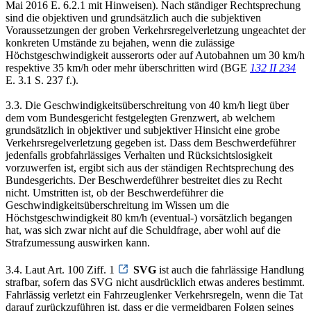
Mai 2016 E. 6.2.1 mit Hinweisen). Nach ständiger Rechtsprechung
sind die objektiven und grundsätzlich auch die subjektiven
Voraussetzungen der groben Verkehrsregelverletzung ungeachtet der
konkreten Umstände zu bejahen, wenn die zulässige
Höchstgeschwindigkeit ausserorts oder auf Autobahnen um 30 km/h
respektive 35 km/h oder mehr überschritten wird (BGE
132 II 234
E. 3.1 S. 237 f.).
3.3. Die Geschwindigkeitsüberschreitung von 40 km/h liegt über
dem vom Bundesgericht festgelegten Grenzwert, ab welchem
grundsätzlich in objektiver und subjektiver Hinsicht eine grobe
Verkehrsregelverletzung gegeben ist. Dass dem Beschwerdeführer
jedenfalls grobfahrlässiges Verhalten und Rücksichtslosigkeit
vorzuwerfen ist, ergibt sich aus der ständigen Rechtsprechung des
Bundesgerichts. Der Beschwerdeführer bestreitet dies zu Recht
nicht. Umstritten ist, ob der Beschwerdeführer die
Geschwindigkeitsüberschreitung im Wissen um die
Höchstgeschwindigkeit 80 km/h (eventual-) vorsätzlich begangen
hat, was sich zwar nicht auf die Schuldfrage, aber wohl auf die
Strafzumessung auswirken kann.
3.4. Laut Art. 100 Ziff. 1
SVG
ist auch die fahrlässige Handlung
strafbar, sofern das SVG nicht ausdrücklich etwas anderes bestimmt.
Fahrlässig verletzt ein Fahrzeuglenker Verkehrsregeln, wenn die Tat
darauf zurückzuführen ist, dass er die vermeidbaren Folgen seines