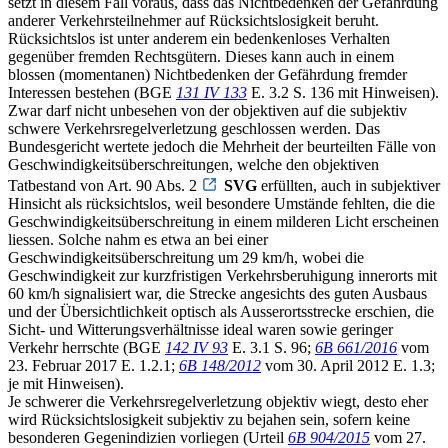
setzt in diesem Fall voraus, dass das Nichtbedenken der Gefährdung
anderer Verkehrsteilnehmer auf Rücksichtslosigkeit beruht.
Rücksichtslos ist unter anderem ein bedenkenloses Verhalten
gegenüber fremden Rechtsgütern. Dieses kann auch in einem
blossen (momentanen) Nichtbedenken der Gefährdung fremder
Interessen bestehen (BGE
131 IV 133
E. 3.2 S. 136 mit Hinweisen).
Zwar darf nicht unbesehen von der objektiven auf die subjektiv
schwere Verkehrsregelverletzung geschlossen werden. Das
Bundesgericht wertete jedoch die Mehrheit der beurteilten Fälle von
Geschwindigkeitsüberschreitungen, welche den objektiven
Tatbestand von Art. 90 Abs. 2
SVG
erfüllten, auch in subjektiver
Hinsicht als rücksichtslos, weil besondere Umstände fehlten, die die
Geschwindigkeitsüberschreitung in einem milderen Licht erscheinen
liessen. Solche nahm es etwa an bei einer
Geschwindigkeitsüberschreitung um 29 km/h, wobei die
Geschwindigkeit zur kurzfristigen Verkehrsberuhigung innerorts mit
60 km/h signalisiert war, die Strecke angesichts des guten Ausbaus
und der Übersichtlichkeit optisch als Ausserortsstrecke erschien, die
Sicht- und Witterungsverhältnisse ideal waren sowie geringer
Verkehr herrschte (BGE
142 IV 93
E. 3.1 S. 96;
6B 661/2016
vom
23. Februar 2017 E. 1.2.1;
6B 148/2012
vom 30. April 2012 E. 1.3;
je mit Hinweisen).
Je schwerer die Verkehrsregelverletzung objektiv wiegt, desto eher
wird Rücksichtslosigkeit subjektiv zu bejahen sein, sofern keine
besonderen Gegenindizien vorliegen (Urteil
6B 904/2015
vom 27.