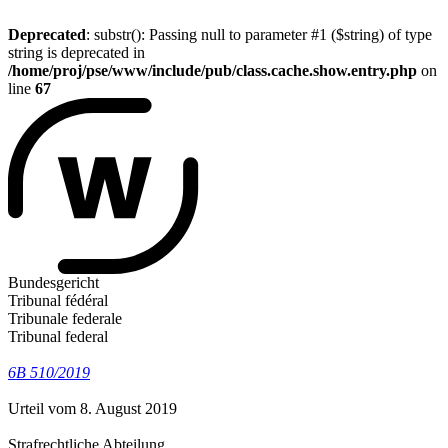
Deprecated
: substr(): Passing null to parameter #1 ($string) of type
string is deprecated in
/home/proj/pse/www/include/pub/class.cache.show.entry.php
on
line
67
Bundesgericht
Tribunal fédéral
Tribunale federale
Tribunal federal
6B 510/2019
Urteil vom 8. August 2019
Strafrechtliche Abteilung