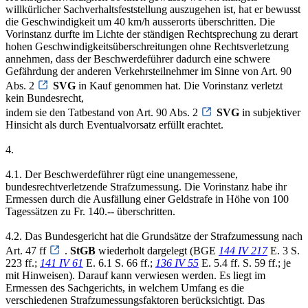
willkürlicher Sachverhaltsfeststellung auszugehen ist, hat er bewusst
die Geschwindigkeit um 40 km/h ausserorts überschritten. Die
Vorinstanz durfte im Lichte der ständigen Rechtsprechung zu derart
hohen Geschwindigkeitsüberschreitungen ohne Rechtsverletzung
annehmen, dass der Beschwerdeführer dadurch eine schwere
Gefährdung der anderen Verkehrsteilnehmer im Sinne von Art. 90
Abs. 2
SVG
in Kauf genommen hat. Die Vorinstanz verletzt
kein Bundesrecht,
indem sie den Tatbestand von Art. 90 Abs. 2
SVG
in subjektiver
Hinsicht als durch Eventualvorsatz erfüllt erachtet.
4.
4.1. Der Beschwerdeführer rügt eine unangemessene,
bundesrechtverletzende Strafzumessung. Die Vorinstanz habe ihr
Ermessen durch die Ausfällung einer Geldstrafe in Höhe von 100
Tagessätzen zu Fr. 140.-- überschritten.
4.2. Das Bundesgericht hat die Grundsätze der Strafzumessung nach
Art. 47 ff
.
StGB
wiederholt dargelegt (BGE
144 IV 217
E. 3 S.
223 ff.;
141 IV 61
E. 6.1 S. 66 ff.;
136 IV 55
E. 5.4 ff. S. 59 ff.; je
mit Hinweisen). Darauf kann verwiesen werden. Es liegt im
Ermessen des Sachgerichts, in welchem Umfang es die
verschiedenen Strafzumessungsfaktoren berücksichtigt. Das