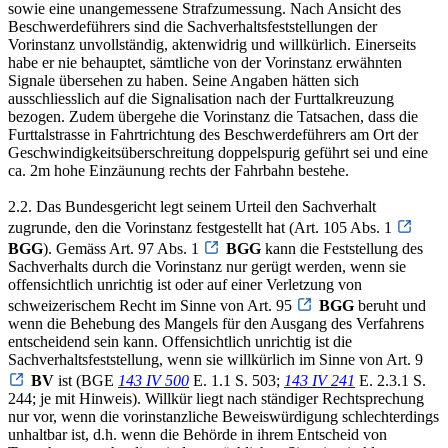
sowie eine unangemessene Strafzumessung. Nach Ansicht des
Beschwerdeführers sind die Sachverhaltsfeststellungen der
Vorinstanz unvollständig, aktenwidrig und willkürlich. Einerseits
habe er nie behauptet, sämtliche von der Vorinstanz erwähnten
Signale übersehen zu haben. Seine Angaben hätten sich
ausschliesslich auf die Signalisation nach der Furttalkreuzung
bezogen. Zudem übergehe die Vorinstanz die Tatsachen, dass die
Furttalstrasse in Fahrtrichtung des Beschwerdeführers am Ort der
Geschwindigkeitsüberschreitung doppelspurig geführt sei und eine
ca. 2m hohe Einzäunung rechts der Fahrbahn bestehe.
2.2. Das Bundesgericht legt seinem Urteil den Sachverhalt
zugrunde, den die Vorinstanz festgestellt hat (Art. 105 Abs. 1
BGG
). Gemäss Art. 97 Abs. 1
BGG
kann die Feststellung des
Sachverhalts durch die Vorinstanz nur gerügt werden, wenn sie
offensichtlich unrichtig ist oder auf einer Verletzung von
schweizerischem Recht im Sinne von Art. 95
BGG
beruht und
wenn die Behebung des Mangels für den Ausgang des Verfahrens
entscheidend sein kann. Offensichtlich unrichtig ist die
Sachverhaltsfeststellung, wenn sie willkürlich im Sinne von Art. 9
BV
ist (BGE
143 IV 500
E. 1.1 S. 503;
143 IV 241
E. 2.3.1 S.
244; je mit Hinweis). Willkür liegt nach ständiger Rechtsprechung
nur vor, wenn die vorinstanzliche Beweiswürdigung schlechterdings
unhaltbar ist, d.h. wenn die Behörde in ihrem Entscheid von