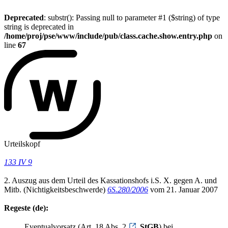
Deprecated
: substr(): Passing null to parameter #1 ($string) of type
string is deprecated in
/home/proj/pse/www/include/pub/class.cache.show.entry.php
on
line
67
Urteilskopf
133 IV 9
2. Auszug aus dem Urteil des Kassationshofs i.S. X. gegen A. und
Mitb. (Nichtigkeitsbeschwerde)
6S.280/2006
vom 21. Januar 2007
Regeste (de):
Eventualvorsatz (Art. 18 Abs. 2
StGB
) bei