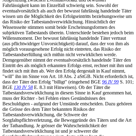
Fahrlässigkeit kann im Einzelfall schwierig sein. Sowohl der
eventualvorsätzlich als auch der bewusst fahrlässig handelnde Täter
wissen um die Möglichkeit des Erfolgseintritts beziehungsweise um
das Risiko der Tatbestandsverwirklichung. Hinsichtlich der
Wissensseite stimmen somit beide Erscheinungsformen des
subjektiven Tatbestands überein. Unterschiede bestehen jedoch beim
Willensmoment. Der bewusst fahrlässig handelnde Täter vertraut
(aus pflichtwidriger Unvorsichtigkeit) darauf, dass der von ihm als
möglich vorausgesehene Erfolg nicht eintreten, das Risiko der
Tatbestandserfüllung sich mithin nicht verwirklichen werde.
Demgegenüber nimmt der eventualvorsätzlich handelnde Täter den
Eintritt des als möglich erkannten Erfolgs ernst, rechnet mit ihm und
findet sich mit ihm ab. Wer den Erfolg dergestalt in Kauf nimmt,
"will" ihn im Sinne von Art. 18 Abs. 2 aStGB. Nicht erforderlich ist,
dass der Täter den Erfolg "billigt" (eingehend BGE
96 IV 99
S. 101;
BGE
130 IV 58
E. 8.3 mit Hinweisen). Ob der Täter die
Tatbestandsverwirklichung in diesem Sinne in Kauf genommen hat,
muss der Richter - bei Fehlen eines Geständnisses des
Beschuldigten - aufgrund der Umstände entscheiden. Dazu gehören
die Grösse des dem Täter bekannten Risikos der
Tatbestandsverwirklichung, die Schwere der
Sorgfaltspflichtverletzung, die Beweggründe des Täters und die Art
der Tathandlung. Je grösser die Wahrscheinlichkeit der
Tatbestandsverwirklichung ist und je schwerer die