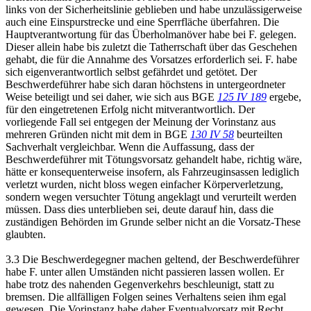
links von der Sicherheitslinie geblieben und habe unzulässigerweise
auch eine Einspurstrecke und eine Sperrfläche überfahren. Die
Hauptverantwortung für das Überholmanöver habe bei F. gelegen.
Dieser allein habe bis zuletzt die Tatherrschaft über das Geschehen
gehabt, die für die Annahme des Vorsatzes erforderlich sei. F. habe
sich eigenverantwortlich selbst gefährdet und getötet. Der
Beschwerdeführer habe sich daran höchstens in untergeordneter
Weise beteiligt und sei daher, wie sich aus BGE
125 IV 189
ergebe,
für den eingetretenen Erfolg nicht mitverantwortlich. Der
vorliegende Fall sei entgegen der Meinung der Vorinstanz aus
mehreren Gründen nicht mit dem in BGE
130 IV 58
beurteilten
Sachverhalt vergleichbar. Wenn die Auffassung, dass der
Beschwerdeführer mit Tötungsvorsatz gehandelt habe, richtig wäre,
hätte er konsequenterweise insofern, als Fahrzeuginsassen lediglich
verletzt wurden, nicht bloss wegen einfacher Körperverletzung,
sondern wegen versuchter Tötung angeklagt und verurteilt werden
müssen. Dass dies unterblieben sei, deute darauf hin, dass die
zuständigen Behörden im Grunde selber nicht an die Vorsatz-These
glaubten.
3.3 Die Beschwerdegegner machen geltend, der Beschwerdeführer
habe F. unter allen Umständen nicht passieren lassen wollen. Er
habe trotz des nahenden Gegenverkehrs beschleunigt, statt zu
bremsen. Die allfälligen Folgen seines Verhaltens seien ihm egal
gewesen. Die Vorinstanz habe daher Eventualvorsatz mit Recht