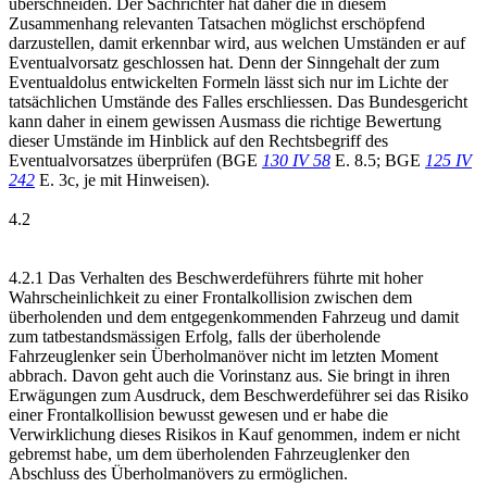
überschneiden. Der Sachrichter hat daher die in diesem
Zusammenhang relevanten Tatsachen möglichst erschöpfend
darzustellen, damit erkennbar wird, aus welchen Umständen er auf
Eventualvorsatz geschlossen hat. Denn der Sinngehalt der zum
Eventualdolus entwickelten Formeln lässt sich nur im Lichte der
tatsächlichen Umstände des Falles erschliessen. Das Bundesgericht
kann daher in einem gewissen Ausmass die richtige Bewertung
dieser Umstände im Hinblick auf den Rechtsbegriff des
Eventualvorsatzes überprüfen (BGE
130 IV 58
E. 8.5; BGE
125 IV
242
E. 3c, je mit Hinweisen).
4.2
4.2.1 Das Verhalten des Beschwerdeführers führte mit hoher
Wahrscheinlichkeit zu einer Frontalkollision zwischen dem
überholenden und dem entgegenkommenden Fahrzeug und damit
zum tatbestandsmässigen Erfolg, falls der überholende
Fahrzeuglenker sein Überholmanöver nicht im letzten Moment
abbrach. Davon geht auch die Vorinstanz aus. Sie bringt in ihren
Erwägungen zum Ausdruck, dem Beschwerdeführer sei das Risiko
einer Frontalkollision bewusst gewesen und er habe die
Verwirklichung dieses Risikos in Kauf genommen, indem er nicht
gebremst habe, um dem überholenden Fahrzeuglenker den
Abschluss des Überholmanövers zu ermöglichen.