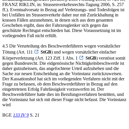
FRANZ RIKLIN, in: Strassenverkehrsrechts-Tagung 2006, S. 257
ff.). Eventualvorsatz in Bezug auf Verletzungs- und Todesfolgen ist
bei Unfällen im Strassenverkehr daher nur mit Zurückhaltung in
krassen Fällen anzunehmen, in denen sich aus dem gesamten
Geschehen ergibt, dass der Fahrzeuglenker sich gegen das
geschützte Rechtsgut entschieden hat. Diese Voraussetzung ist im
vorliegenden Fall nicht erfüllt.
4.5 Die Verurteilung des Beschwerdeführers wegen vorsätzlicher
Tötung (Art. 111
StGB
) und wegen vorsätzlicher einfacher
Körperverletzung (Art. 123 Ziff. 1 Abs. 1
StGB
) verstösst somit
gegen Bundesrecht. Die eidgenössische Nichtigkeitsbeschwerde ist
daher gutzuheissen, das angefochtene Urteil aufzuheben und die
Sache zur neuen Entscheidung an die Vorinstanz zurückzuweisen.
Der Kassationshof hat sich im vorliegenden Verfahren nicht mit der
Frage zu befassen, ob dem Beschwerdeführer in Bezug auf den
eingetretenen Erfolg Fahrlässigkeit vorzuwerfen ist. Der
Beschwerdeführer hatte dies im Berufungsverfahren bestritten, und
die Vorinstanz hat sich mit dieser Frage nicht befasst. Die Vorinstanz
wird
BGE
133 IV 9
S. 21