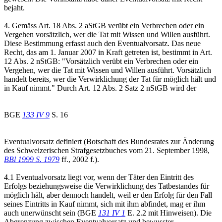
bejaht.
4. Gemäss Art. 18 Abs. 2 aStGB verübt ein Verbrechen oder ein
Vergehen vorsätzlich, wer die Tat mit Wissen und Willen ausführt.
Diese Bestimmung erfasst auch den Eventualvorsatz. Das neue
Recht, das am 1. Januar 2007 in Kraft getreten ist, bestimmt in Art.
12 Abs. 2 nStGB: "Vorsätzlich verübt ein Verbrechen oder ein
Vergehen, wer die Tat mit Wissen und Willen ausführt. Vorsätzlich
handelt bereits, wer die Verwirklichung der Tat für möglich hält und
in Kauf nimmt." Durch Art. 12 Abs. 2 Satz 2 nStGB wird der
BGE
133 IV 9
S. 16
Eventualvorsatz definiert (Botschaft des Bundesrates zur Änderung
des Schweizerischen Strafgesetzbuches vom 21. September 1998,
BBl 1999 S. 1979
ff., 2002 f.).
4.1 Eventualvorsatz liegt vor, wenn der Täter den Eintritt des
Erfolgs beziehungsweise die Verwirklichung des Tatbestandes für
möglich hält, aber dennoch handelt, weil er den Erfolg für den Fall
seines Eintritts in Kauf nimmt, sich mit ihm abfindet, mag er ihm
auch unerwünscht sein (BGE
131 IV 1
E. 2.2 mit Hinweisen). Die
Abgrenzung zwischen Eventualvorsatz und bewusster