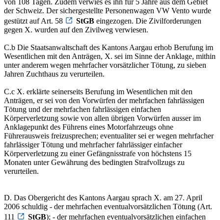
von 108 Tagen. Zudem verwies es ihn für 5 Jahre aus dem Gebiet
der Schweiz. Der sichergestellte Personenwagen VW Vento wurde
gestützt auf Art. 58
StGB
eingezogen. Die Zivilforderungen
gegen X. wurden auf den Zivilweg verwiesen.
C.b Die Staatsanwaltschaft des Kantons Aargau erhob Berufung im
Wesentlichen mit den Anträgen, X. sei im Sinne der Anklage, mithin
unter anderem wegen mehrfacher vorsätzlicher Tötung, zu sieben
Jahren Zuchthaus zu verurteilen.
C.c X. erklärte seinerseits Berufung im Wesentlichen mit den
Anträgen, er sei von den Vorwürfen der mehrfachen fahrlässigen
Tötung und der mehrfachen fahrlässigen einfachen
Körperverletzung sowie von allen übrigen Vorwürfen ausser im
Anklagepunkt des Führens eines Motorfahrzeugs ohne
Führerausweis freizusprechen; eventualiter sei er wegen mehrfacher
fahrlässiger Tötung und mehrfacher fahrlässiger einfacher
Körperverletzung zu einer Gefängnisstrafe von höchstens 15
Monaten unter Gewährung des bedingten Strafvollzugs zu
verurteilen.
D. Das Obergericht des Kantons Aargau sprach X. am 27. April
2006 schuldig - der mehrfachen eventualvorsätzlichen Tötung (Art.
111
StGB
); - der mehrfachen eventualvorsätzlichen einfachen