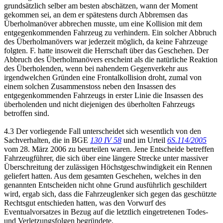
grundsätzlich selber am besten abschätzen, wann der Moment
gekommen sei, an dem er spätestens durch Abbremsen das
Überholmanöver abbrechen musste, um eine Kollision mit dem
entgegenkommenden Fahrzeug zu verhindern. Ein solcher Abbruch
des Überholmanövers war jederzeit möglich, da keine Fahrzeuge
folgten. F. hatte insoweit die Herrschaft über das Geschehen. Der
Abbruch des Überholmanövers erscheint als die natürliche Reaktion
des Überholenden, wenn bei nahendem Gegenverkehr aus
irgendwelchen Gründen eine Frontalkollision droht, zumal von
einem solchen Zusammenstoss neben den Insassen des
entgegenkommenden Fahrzeugs in erster Linie die Insassen des
überholenden und nicht diejenigen des überholten Fahrzeugs
betroffen sind.
4.3 Der vorliegende Fall unterscheidet sich wesentlich von den
Sachverhalten, die in BGE
130 IV 58
und im Urteil
6S.114/2005
vom 28. März 2006 zu beurteilen waren. Jene Entscheide betreffen
Fahrzeugführer, die sich über eine längere Strecke unter massiver
Überschreitung der zulässigen Höchstgeschwindigkeit ein Rennen
geliefert hatten. Aus dem gesamten Geschehen, welches in den
genannten Entscheiden nicht ohne Grund ausführlich geschildert
wird, ergab sich, dass die Fahrzeuglenker sich gegen das geschützte
Rechtsgut entschieden hatten, was den Vorwurf des
Eventualvorsatzes in Bezug auf die letztlich eingetretenen Todes-
und Verletzungsfolgen begründete.