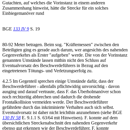
Gutachten, auf welches die Vorinstanz in einem anderen
Zusammenhang hinweist, hätte die Strecke für ein solches
Einbiegemanöver rund
BGE
133 IV 9
S. 19
80-92 Meter betragen. Beim sog. "Kräftemessen" zwischen den
Beteiligten ging es gerade auch darum, wer angesichts des nahenden
Gegenverkehrs als Erster "aufgeben" werde. Die von der Vorinstanz
genannten Umstände lassen mithin nicht den Schluss auf
Eventualvorsatz des Beschwerdeführers in Bezug auf den
eingetretenen Tötungs- und Verletzungserfolg zu.
4.2.5 Im Gegenteil sprechen einige Umstände dafür, dass der
Beschwerdeführer - allenfalls pflichtwidrig unvorsichtig - davon
ausging und darauf vertraute, dass F. das Überholmanöver schon
noch rechtzeitig abbrechen und dadurch die drohende
Frontalkollision vermeiden werde. Der Beschwerdeführer
gefährdete durch das inkriminierte Verhalten auch sich selbst.
Eventualvorsatz ist daher nicht leichthin anzunehmen (siehe BGE
130 IV 58
E. 9.1.1 S. 63/64 mit Hinweisen). F. konnte auf dem
übersichtlichen Streckenabschnitt den nahenden Gegenverkehr
ebenso gut erkennen wie der Beschwerdeführer. F. konnte