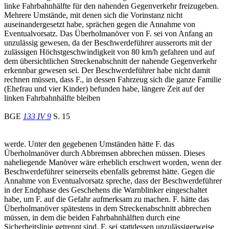
linke Fahrbahnhälfte für den nahenden Gegenverkehr freizugeben.
Mehrere Umstände, mit denen sich die Vorinstanz nicht
auseinandergesetzt habe, sprächen gegen die Annahme von
Eventualvorsatz. Das Überholmanöver von F. sei von Anfang an
unzulässig gewesen, da der Beschwerdeführer ausserorts mit der
zulässigen Höchstgeschwindigkeit von 80 km/h gefahren und auf
dem übersichtlichen Streckenabschnitt der nahende Gegenverkehr
erkennbar gewesen sei. Der Beschwerdeführer habe nicht damit
rechnen müssen, dass F., in dessen Fahrzeug sich die ganze Familie
(Ehefrau und vier Kinder) befunden habe, längere Zeit auf der
linken Fahrbahnhälfte bleiben
BGE
133 IV 9
S. 15
werde. Unter den gegebenen Umständen hätte F. das
Überholmanöver durch Abbremsen abbrechen müssen. Dieses
naheliegende Manöver wäre erheblich erschwert worden, wenn der
Beschwerdeführer seinerseits ebenfalls gebremst hätte. Gegen die
Annahme von Eventualvorsatz spreche, dass der Beschwerdeführer
in der Endphase des Geschehens die Warnblinker eingeschaltet
habe, um F. auf die Gefahr aufmerksam zu machen. F. hätte das
Überholmanöver spätestens in dem Streckenabschnitt abbrechen
müssen, in dem die beiden Fahrbahnhälften durch eine
Sicherheitslinie getrennt sind. F. sei stattdessen unzulässigerweise