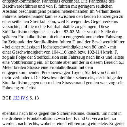
entgegenkommenden Fahrzeugs erkennbar. Die Fahrzeuge des
Beschwerdeführers und von F. fuhren mit geringem seitlichen
Abstand beschleunigend parallel nebeneinander. Im Verlauf dieses
Fahrens nebeneinander kam es zwischen den beiden Fahrzeugen zu
einer seitlichen Streifkollision, weil F. wegen des Gegenverkehrs
versuchte, auf die rechte Fahrbahnhälfte zu gelangen. Diese
Streifkollision ereignete sich zirka 82-62 Meter vor der Stelle der
späteren Frontalkollision mit einem entgegenkommenden Fahrzeug.
Im Zeitpunkt der Streifkollision fuhren F. und der Beschwerdeführer
- bei einer zulässigen Höchstgeschwindigkeit von 80 km/h - mit
einer Geschwindigkeit von 104-116 km/h bzw. 102-114 km/h. F.
zog als Folge der Streifkollision sein Fahrzeug nach links und leitete
eine Vollbremsung ein. Er konnte aber auf der in diesem Bereich 6,3
Meter breiten Strasse eine Frontalkollision mit dem
entgegenkommenden Personenwagen Toyota Starlet von G. nicht
mehr verhindern. Der Beschwerdeführer seinerseits, der infolge der
Streifkollision gegen den rechten Strassenrand geraten war, zog sein
Fahrzeug zunächst
BGE
133 IV 9
S. 13
ebenfalls nach links gegen die Sicherheitslinie, danach, um nicht in
die drohende Frontalkollision zwischen F. und G. verwickelt zu
werden, nach rechts, wobei er eine Teilbremsung einleitete. Er geriet