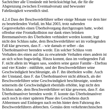
Sachrichter alle Umstände mit berücksichtigt hat, die für die
Abgrenzung zwischen Eventualvorsatz und bewusster
Fahrlässigkeit wesentlich sind.
4.2.4 Dass der Beschwerdeführer selber einige Monate vor dem hier
zu beurteilenden Vorfall, im Mai 2003, trotz nahenden
Gegenverkehrs einen Überholvorgang durchgezogen hatte, wobei
offenbar eine Frontalkollision nur dank eines brüsken
Bremsmanövers des Überholten verhindert werden konnte, legt
nicht den Schluss nahe, dem Beschwerdeführer sei im vorliegenden
Fall klar gewesen, dass F. - wie damals er selber - das
Überholmanöver beenden werde. Ein solcher Schluss vom
Verhalten des einen auf das zu erwartende Verhalten eines andern ist
an sich schon fragwürdig. Hinzu kommt, dass im vorliegenden Fall
F. nicht allein im Wagen sass, sondern seine ganze Familie - Ehefrau
und vier Kinder - mitführte, und der Beschwerdeführer seine
Geschwindigkeit beschleunigte, als F. ihn überholen wollte. Auch
der Umstand, dass F. das Überholmanöver nicht abbrach, als der
Beschwerdeführer seine Geschwindigkeit beschleunigte, sondern
seinerseits die Geschwindigkeit ebenfalls erhöhte, legt nicht den
Schluss nahe, dem Beschwerdeführer sei klar gewesen, dass F. das
Überholmanöver beenden werde. F. konnte das Überholmanöver
auch noch in einer späteren Phase des Geschehens durch
Abbremsen und Einbiegen nach rechts hinter dem Fahrzeug des
Beschwerdeführers abbrechen. Gemäss dem verkehrstechnischen