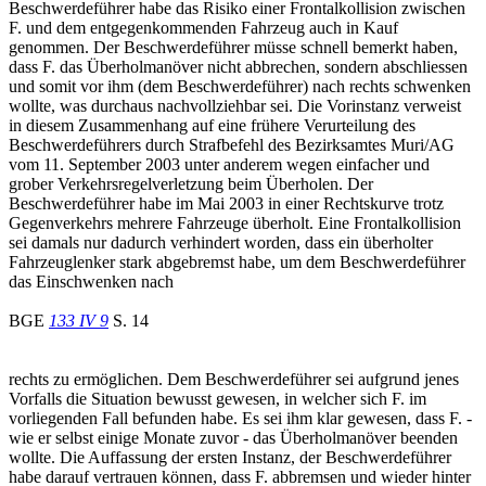
Beschwerdeführer habe das Risiko einer Frontalkollision zwischen
F. und dem entgegenkommenden Fahrzeug auch in Kauf
genommen. Der Beschwerdeführer müsse schnell bemerkt haben,
dass F. das Überholmanöver nicht abbrechen, sondern abschliessen
und somit vor ihm (dem Beschwerdeführer) nach rechts schwenken
wollte, was durchaus nachvollziehbar sei. Die Vorinstanz verweist
in diesem Zusammenhang auf eine frühere Verurteilung des
Beschwerdeführers durch Strafbefehl des Bezirksamtes Muri/AG
vom 11. September 2003 unter anderem wegen einfacher und
grober Verkehrsregelverletzung beim Überholen. Der
Beschwerdeführer habe im Mai 2003 in einer Rechtskurve trotz
Gegenverkehrs mehrere Fahrzeuge überholt. Eine Frontalkollision
sei damals nur dadurch verhindert worden, dass ein überholter
Fahrzeuglenker stark abgebremst habe, um dem Beschwerdeführer
das Einschwenken nach
BGE
133 IV 9
S. 14
rechts zu ermöglichen. Dem Beschwerdeführer sei aufgrund jenes
Vorfalls die Situation bewusst gewesen, in welcher sich F. im
vorliegenden Fall befunden habe. Es sei ihm klar gewesen, dass F. -
wie er selbst einige Monate zuvor - das Überholmanöver beenden
wollte. Die Auffassung der ersten Instanz, der Beschwerdeführer
habe darauf vertrauen können, dass F. abbremsen und wieder hinter