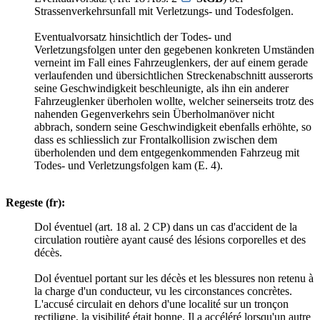
Strassenverkehrsunfall mit Verletzungs- und Todesfolgen.
Eventualvorsatz hinsichtlich der Todes- und
Verletzungsfolgen unter den gegebenen konkreten Umständen
verneint im Fall eines Fahrzeuglenkers, der auf einem gerade
verlaufenden und übersichtlichen Streckenabschnitt ausserorts
seine Geschwindigkeit beschleunigte, als ihn ein anderer
Fahrzeuglenker überholen wollte, welcher seinerseits trotz des
nahenden Gegenverkehrs sein Überholmanöver nicht
abbrach, sondern seine Geschwindigkeit ebenfalls erhöhte, so
dass es schliesslich zur Frontalkollision zwischen dem
überholenden und dem entgegenkommenden Fahrzeug mit
Todes- und Verletzungsfolgen kam (E. 4).
Regeste (fr):
Dol éventuel (art. 18 al. 2 CP) dans un cas d'accident de la
circulation routière ayant causé des lésions corporelles et des
décès.
Dol éventuel portant sur les décès et les blessures non retenu à
la charge d'un conducteur, vu les circonstances concrètes.
L'accusé circulait en dehors d'une localité sur un tronçon
rectiligne, la visibilité était bonne. Il a accéléré lorsqu'un autre