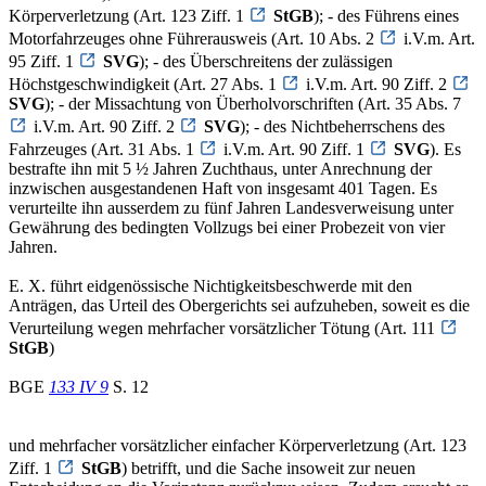
Körperverletzung (Art. 123 Ziff. 1
StGB
); - des Führens eines
Motorfahrzeuges ohne Führerausweis (Art. 10 Abs. 2
i.V.m. Art.
95 Ziff. 1
SVG
); - des Überschreitens der zulässigen
Höchstgeschwindigkeit (Art. 27 Abs. 1
i.V.m. Art. 90 Ziff. 2
SVG
); - der Missachtung von Überholvorschriften (Art. 35 Abs. 7
i.V.m. Art. 90 Ziff. 2
SVG
); - des Nichtbeherrschens des
Fahrzeuges (Art. 31 Abs. 1
i.V.m. Art. 90 Ziff. 1
SVG
). Es
bestrafte ihn mit 5 ½ Jahren Zuchthaus, unter Anrechnung der
inzwischen ausgestandenen Haft von insgesamt 401 Tagen. Es
verurteilte ihn ausserdem zu fünf Jahren Landesverweisung unter
Gewährung des bedingten Vollzugs bei einer Probezeit von vier
Jahren.
E. X. führt eidgenössische Nichtigkeitsbeschwerde mit den
Anträgen, das Urteil des Obergerichts sei aufzuheben, soweit es die
Verurteilung wegen mehrfacher vorsätzlicher Tötung (Art. 111
StGB
)
BGE
133 IV 9
S. 12
und mehrfacher vorsätzlicher einfacher Körperverletzung (Art. 123
Ziff. 1
StGB
) betrifft, und die Sache insoweit zur neuen