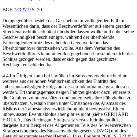
BGE
133 IV 9
S. 20
Demgegenüber besteht das Geschehen im vorliegenden Fall im
Wesentlichen darin, dass der Beschwerdeführer auf einem geraden
Streckenabschnitt sich nicht überholen lassen wollte und daher seine
Geschwindigkeit beschleunigte, während der überholende
Fahrzeuglenker trotz des nahenden Gegenverkehrs das
Überholmanöver durchziehen wollte. Aus dem Verhalten des
Beschwerdeführers kann unter den gegebenen Umständen nicht der
Schluss gezogen werden, dass er sich gegen das geschützte
Rechtsgut entschieden hat.
4.4 Im Übrigen kann bei Unfällen im Strassenverkehr nicht ohne
weiteres aus der hohen Wahrscheinlichkeit des Eintritts des
tatbestandsmässigen Erfolgs auf dessen Inkaufnahme geschlossen
werden. Erfahrungsgemäss neigen Fahrzeuglenker dazu, einerseits
die Gefahren zu unterschätzen und andererseits ihre Fähigkeiten zu
überschätzen, weshalb ihnen unter Umständen das Ausmass des
Risikos der Tatbestandsverwirklichung nicht bewusst ist. Einen
unbewussten Eventualdolus aber gibt es nicht (siehe GERHARD
FIOLKA, Das Rechtsgut, Strafgesetz versus Kriminalpolitik,
dargestellt am Beispiel des Allgemeinen Teils des Schweizerischen
Strafgesetzbuches, des Strassenverkehrsgesetzes [SVG] und des
Betäubungsmittelgesetzes [BetmG], Diss. Freiburg 2006, S. 723 ff.;