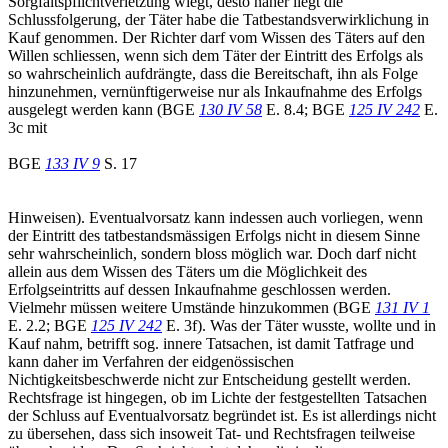
Sorgfaltspflichtverletzung wiegt, desto näher liegt die
Schlussfolgerung, der Täter habe die Tatbestandsverwirklichung in
Kauf genommen. Der Richter darf vom Wissen des Täters auf den
Willen schliessen, wenn sich dem Täter der Eintritt des Erfolgs als
so wahrscheinlich aufdrängte, dass die Bereitschaft, ihn als Folge
hinzunehmen, vernünftigerweise nur als Inkaufnahme des Erfolgs
ausgelegt werden kann (BGE
130 IV 58
E. 8.4; BGE
125 IV 242
E.
3c mit
BGE
133 IV 9
S. 17
Hinweisen). Eventualvorsatz kann indessen auch vorliegen, wenn
der Eintritt des tatbestandsmässigen Erfolgs nicht in diesem Sinne
sehr wahrscheinlich, sondern bloss möglich war. Doch darf nicht
allein aus dem Wissen des Täters um die Möglichkeit des
Erfolgseintritts auf dessen Inkaufnahme geschlossen werden.
Vielmehr müssen weitere Umstände hinzukommen (BGE
131 IV 1
E. 2.2; BGE
125 IV 242
E. 3f). Was der Täter wusste, wollte und in
Kauf nahm, betrifft sog. innere Tatsachen, ist damit Tatfrage und
kann daher im Verfahren der eidgenössischen
Nichtigkeitsbeschwerde nicht zur Entscheidung gestellt werden.
Rechtsfrage ist hingegen, ob im Lichte der festgestellten Tatsachen
der Schluss auf Eventualvorsatz begründet ist. Es ist allerdings nicht
zu übersehen, dass sich insoweit Tat- und Rechtsfragen teilweise