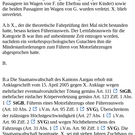
Passagiere im Wagen von F. (die Ehefrau und vier Kinder) sowie
die beiden Passagiere im Wagen von G. wurden verletzt. X. blieb
unverletzt.
A.b X., der die theoretische Fahrprüfung drei Mal nicht bestanden
hatte, besass keinen Führerausweis. Der Lernfahrausweis für die
Kategorie B war ihm auf unbestimmte Zeit entzogen worden,
nachdem ein verkehrspsychologisches Gutachten ihm die
Mindestanforderungen zum Führen von Motorfahrzeugen
abgesprochen hatte.
B.
B.a Die Staatsanwaltschaft des Kantons Aargau erhob mit
Anklageschrift vom 15. April 2005 gegen X. Anklage wegen
mehrfacher eventualvorsätzlicher Tötung gemäss Art. 111
StGB
,
mehrfacher einfacher Körperverletzung gemäss Art. 123 Ziff. 1 Abs.
1
StGB
, Führens eines Motorfahrzeugs ohne Führerausweis
(Art. 10 Abs. 2
i.V.m. Art. 95 Ziff. 1
SVG
), Überschreitens
der zulässigen Höchstgeschwindigkeit (Art. 27 Abs. 1
i.V.m.
Art. 90 Ziff. 2
SVG
) und wegen Nichtbeherrschens des
Fahrzeugs (Art. 31 Abs. 1
i.V.m. Art. 90 Ziff. 1
SVG
). Die
Staatsanwaltschaft beantragte, X. sei mit sieben Jahren Zuchthaus zu