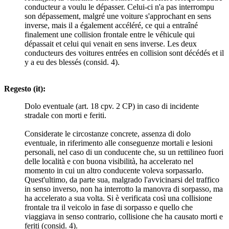
conducteur a voulu le dépasser. Celui-ci n'a pas interrompu
son dépassement, malgré une voiture s'approchant en sens
inverse, mais il a également accéléré, ce qui a entraîné
finalement une collision frontale entre le véhicule qui
dépassait et celui qui venait en sens inverse. Les deux
conducteurs des voitures entrées en collision sont décédés et il
y a eu des blessés (consid. 4).
Regesto (it):
Dolo eventuale (art. 18 cpv. 2 CP) in caso di incidente
stradale con morti e feriti.
Considerate le circostanze concrete, assenza di dolo
eventuale, in riferimento alle conseguenze mortali e lesioni
personali, nel caso di un conducente che, su un rettilineo fuori
delle località e con buona visibilità, ha accelerato nel
momento in cui un altro conducente voleva sorpassarlo.
Quest'ultimo, da parte sua, malgrado l'avvicinarsi del traffico
in senso inverso, non ha interrotto la manovra di sorpasso, ma
ha accelerato a sua volta. Si è verificata così una collisione
frontale tra il veicolo in fase di sorpasso e quello che
viaggiava in senso contrario, collisione che ha causato morti e
feriti (consid. 4).