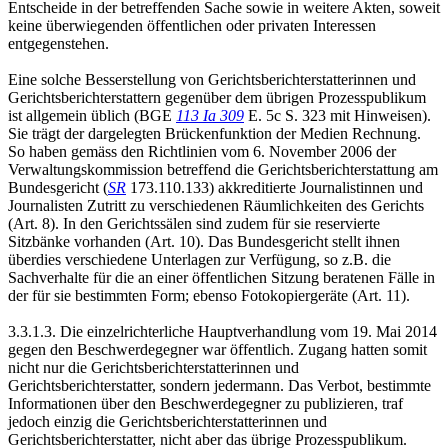
Entscheide in der betreffenden Sache sowie in weitere Akten, soweit
keine überwiegenden öffentlichen oder privaten Interessen
entgegenstehen.
Eine solche Besserstellung von Gerichtsberichterstatterinnen und
Gerichtsberichterstattern gegenüber dem übrigen Prozesspublikum
ist allgemein üblich (BGE
113 Ia 309
E. 5c S. 323 mit Hinweisen).
Sie trägt der dargelegten Brückenfunktion der Medien Rechnung.
So haben gemäss den Richtlinien vom 6. November 2006 der
Verwaltungskommission betreffend die Gerichtsberichterstattung am
Bundesgericht (
SR
173.110.133) akkreditierte Journalistinnen und
Journalisten Zutritt zu verschiedenen Räumlichkeiten des Gerichts
(Art. 8). In den Gerichtssälen sind zudem für sie reservierte
Sitzbänke vorhanden (Art. 10). Das Bundesgericht stellt ihnen
überdies verschiedene Unterlagen zur Verfügung, so z.B. die
Sachverhalte für die an einer öffentlichen Sitzung beratenen Fälle in
der für sie bestimmten Form; ebenso Fotokopiergeräte (Art. 11).
3.3.1.3. Die einzelrichterliche Hauptverhandlung vom 19. Mai 2014
gegen den Beschwerdegegner war öffentlich. Zugang hatten somit
nicht nur die Gerichtsberichterstatterinnen und
Gerichtsberichterstatter, sondern jedermann. Das Verbot, bestimmte
Informationen über den Beschwerdegegner zu publizieren, traf
jedoch einzig die Gerichtsberichterstatterinnen und
Gerichtsberichterstatter, nicht aber das übrige Prozesspublikum.