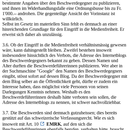
bestimmte Angaben über den Beschwerdegegner zu publizieren,
und ihnen im Widerhandlungsfalle eine Ordnungsbusse bis zu Fr.
1'000.-- androhen. Die gegenteilige Ansicht der Vorinstanz ist
willkürlich.
Selbst im Gesetz im materiellen Sinn fehlt es demnach an einer
hinreichenden Grundlage für den Eingriff in die Medienfreiheit. Er
erweist sich daher als unzulässig.
3.6. Ob der Eingriff in die Medienfreiheit verhältnismässig gewesen
wäre, kann dahingestellt bleiben. Zweifel bestehen insoweit
insbesondere hinsichtlich des Verbots, die Adresse des Internetblogs
des Beschwerdegegners bekannt zu geben. Dessen Namen und
Alter durften die Beschwerdeführerinnen publizieren. Wer aber in
der Suchmaschine "Google" den Namen des Beschwerdegegners
eingibt, stösst sofort auf dessen Blog. Da der Beschwerdegegner mit
dem Blog selber an die Öffentlichkeit geht, dürfte er zudem ein
Interesse haben, dass möglichst viele Personen von seinen
Darlegungen Kenntnis nehmen. Weshalb es den
Beschwerdeführerinnen deshalb hätte verboten sein sollen, die
Adresse des Internetblogs zu nennen, ist schwer nachvollziehbar.
3.7. Die Beschwerden sind demnach gutzuheissen; dies bereits
gestützt auf das schweizerische Verfassungsrecht. Wie es sich
insoweit mit Art. 10
EMRK
, auf den sich die
Beschwerdeführerinnen ebenfalls berufen, verhalten hätte, braucht