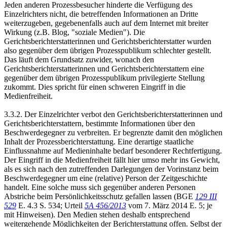
Jeden anderen Prozessbesucher hinderte die Verfügung des
Einzelrichters nicht, die betreffenden Informationen an Dritte
weiterzugeben, gegebenenfalls auch auf dem Internet mit breiter
Wirkung (z.B. Blog, "soziale Medien"). Die
Gerichtsberichterstatterinnen und Gerichtsberichterstatter wurden
also gegenüber dem übrigen Prozesspublikum schlechter gestellt.
Das läuft dem Grundsatz zuwider, wonach den
Gerichtsberichterstatterinnen und Gerichtsberichterstattern eine
gegenüber dem übrigen Prozesspublikum privilegierte Stellung
zukommt. Dies spricht für einen schweren Eingriff in die
Medienfreiheit.
3.3.2. Der Einzelrichter verbot den Gerichtsberichterstatterinnen und
Gerichtsberichterstattern, bestimmte Informationen über den
Beschwerdegegner zu verbreiten. Er begrenzte damit den möglichen
Inhalt der Prozessberichterstattung. Eine derartige staatliche
Einflussnahme auf Medieninhalte bedarf besonderer Rechtfertigung.
Der Eingriff in die Medienfreiheit fällt hier umso mehr ins Gewicht,
als es sich nach den zutreffenden Darlegungen der Vorinstanz beim
Beschwerdegegner um eine (relative) Person der Zeitgeschichte
handelt. Eine solche muss sich gegenüber anderen Personen
Abstriche beim Persönlichkeitsschutz gefallen lassen (BGE
129 III
529
E. 4.3 S. 534; Urteil
5A 456/2013
vom 7. März 2014 E. 5; je
mit Hinweisen). Den Medien stehen deshalb entsprechend
weitergehende Möglichkeiten der Berichterstattung offen. Selbst der