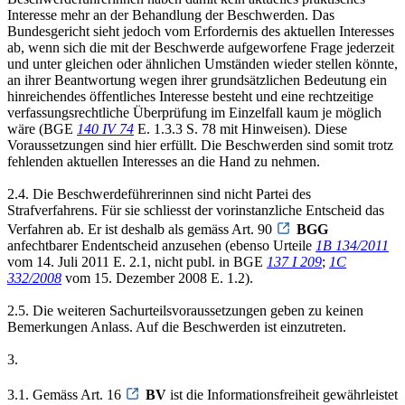
Interesse mehr an der Behandlung der Beschwerden. Das
Bundesgericht sieht jedoch vom Erfordernis des aktuellen Interesses
ab, wenn sich die mit der Beschwerde aufgeworfene Frage jederzeit
und unter gleichen oder ähnlichen Umständen wieder stellen könnte,
an ihrer Beantwortung wegen ihrer grundsätzlichen Bedeutung ein
hinreichendes öffentliches Interesse besteht und eine rechtzeitige
verfassungsrechtliche Überprüfung im Einzelfall kaum je möglich
wäre (BGE
140 IV 74
E. 1.3.3 S. 78 mit Hinweisen). Diese
Voraussetzungen sind hier erfüllt. Die Beschwerden sind somit trotz
fehlenden aktuellen Interesses an die Hand zu nehmen.
2.4. Die Beschwerdeführerinnen sind nicht Partei des
Strafverfahrens. Für sie schliesst der vorinstanzliche Entscheid das
Verfahren ab. Er ist deshalb als gemäss Art. 90
BGG
anfechtbarer Endentscheid anzusehen (ebenso Urteile
1B 134/2011
vom 14. Juli 2011 E. 2.1, nicht publ. in BGE
137 I 209
;
1C
332/2008
vom 15. Dezember 2008 E. 1.2).
2.5. Die weiteren Sachurteilsvoraussetzungen geben zu keinen
Bemerkungen Anlass. Auf die Beschwerden ist einzutreten.
3.
3.1. Gemäss Art. 16
BV
ist die Informationsfreiheit gewährleistet