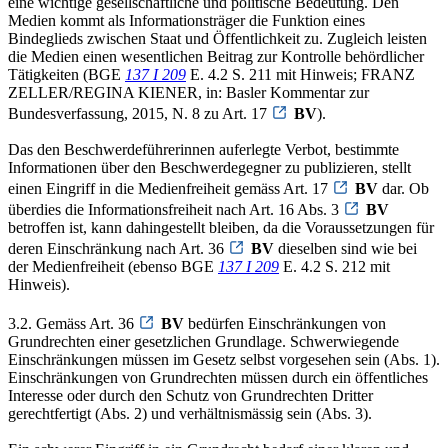
eine wichtige gesellschaftliche und politische Bedeutung. Den
Medien kommt als Informationsträger die Funktion eines
Bindeglieds zwischen Staat und Öffentlichkeit zu. Zugleich leisten
die Medien einen wesentlichen Beitrag zur Kontrolle behördlicher
Tätigkeiten (BGE
137 I 209
E. 4.2 S. 211 mit Hinweis; FRANZ
ZELLER/REGINA KIENER, in: Basler Kommentar zur
Bundesverfassung, 2015, N. 8 zu Art. 17
BV
).
Das den Beschwerdeführerinnen auferlegte Verbot, bestimmte
Informationen über den Beschwerdegegner zu publizieren, stellt
einen Eingriff in die Medienfreiheit gemäss Art. 17
BV
dar. Ob
überdies die Informationsfreiheit nach Art. 16 Abs. 3
BV
betroffen ist, kann dahingestellt bleiben, da die Voraussetzungen für
deren Einschränkung nach Art. 36
BV
dieselben sind wie bei
der Medienfreiheit (ebenso BGE
137 I 209
E. 4.2 S. 212 mit
Hinweis).
3.2. Gemäss Art. 36
BV
bedürfen Einschränkungen von
Grundrechten einer gesetzlichen Grundlage. Schwerwiegende
Einschränkungen müssen im Gesetz selbst vorgesehen sein (Abs. 1).
Einschränkungen von Grundrechten müssen durch ein öffentliches
Interesse oder durch den Schutz von Grundrechten Dritter
gerechtfertigt (Abs. 2) und verhältnismässig sein (Abs. 3).