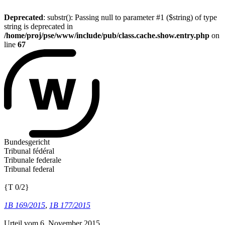
Deprecated
: substr(): Passing null to parameter #1 ($string) of type
string is deprecated in
/home/proj/pse/www/include/pub/class.cache.show.entry.php
on
line
67
Bundesgericht
Tribunal fédéral
Tribunale federale
Tribunal federal
{T 0/2}
1B 169/2015
,
1B 177/2015
Urteil vom 6. November 2015