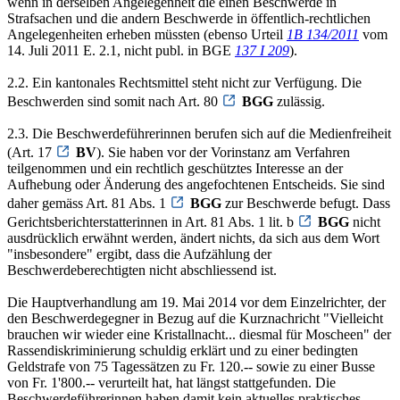
wenn in derselben Angelegenheit die einen Beschwerde in
Strafsachen und die andern Beschwerde in öffentlich-rechtlichen
Angelegenheiten erheben müssten (ebenso Urteil
1B 134/2011
vom
14. Juli 2011 E. 2.1, nicht publ. in BGE
137 I 209
).
2.2. Ein kantonales Rechtsmittel steht nicht zur Verfügung. Die
Beschwerden sind somit nach Art. 80
BGG
zulässig.
2.3. Die Beschwerdeführerinnen berufen sich auf die Medienfreiheit
(Art. 17
BV
). Sie haben vor der Vorinstanz am Verfahren
teilgenommen und ein rechtlich geschütztes Interesse an der
Aufhebung oder Änderung des angefochtenen Entscheids. Sie sind
daher gemäss Art. 81 Abs. 1
BGG
zur Beschwerde befugt. Dass
Gerichtsberichterstatterinnen in Art. 81 Abs. 1 lit. b
BGG
nicht
ausdrücklich erwähnt werden, ändert nichts, da sich aus dem Wort
"insbesondere" ergibt, dass die Aufzählung der
Beschwerdeberechtigten nicht abschliessend ist.
Die Hauptverhandlung am 19. Mai 2014 vor dem Einzelrichter, der
den Beschwerdegegner in Bezug auf die Kurznachricht "Vielleicht
brauchen wir wieder eine Kristallnacht... diesmal für Moscheen" der
Rassendiskriminierung schuldig erklärt und zu einer bedingten
Geldstrafe von 75 Tagessätzen zu Fr. 120.-- sowie zu einer Busse
von Fr. 1'800.-- verurteilt hat, hat längst stattgefunden. Die
Beschwerdeführerinnen haben damit kein aktuelles praktisches