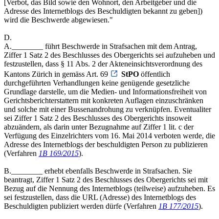
[Verbot, das Bild sowie den Wohnort, den Arbeitgeber und die
Adresse des Internetblogs des Beschuldigten bekannt zu geben])
wird die Beschwerde abgewiesen."
D.
A.________ führt Beschwerde in Strafsachen mit dem Antrag,
Ziffer 1 Satz 2 des Beschlusses des Obergerichts sei aufzuheben und
festzustellen, dass § 11 Abs. 2 der Akteneinsichtsverordnung des
Kantons Zürich in gemäss Art. 69
StPO
öffentlich
durchgeführten Verhandlungen keine genügende gesetzliche
Grundlage darstelle, um die Medien- und Informationsfreiheit von
Gerichtsberichterstattern mit konkreten Auflagen einzuschränken
und solche mit einer Bussenandrohung zu verknüpfen. Eventualiter
sei Ziffer 1 Satz 2 des Beschlusses des Obergerichts insoweit
abzuändern, als darin unter Bezugnahme auf Ziffer 1 lit. c der
Verfügung des Einzelrichters vom 16. Mai 2014 verboten werde, die
Adresse des Internetblogs der beschuldigten Person zu publizieren
(Verfahren
1B 169/2015
).
B.________ erhebt ebenfalls Beschwerde in Strafsachen. Sie
beantragt, Ziffer 1 Satz 2 des Beschlusses des Obergerichts sei mit
Bezug auf die Nennung des Internetblogs (teilweise) aufzuheben. Es
sei festzustellen, dass die URL (Adresse) des Internetblogs des
Beschuldigten publiziert werden dürfe (Verfahren
1B 177/2015
).