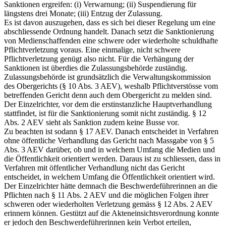
Sanktionen ergreifen: (i) Verwarnung; (ii) Suspendierung für
längstens drei Monate; (iii) Entzug der Zulassung.
Es ist davon auszugehen, dass es sich bei dieser Regelung um eine
abschliessende Ordnung handelt. Danach setzt die Sanktionierung
von Medienschaffenden eine schwere oder wiederholte schuldhafte
Pflichtverletzung voraus. Eine einmalige, nicht schwere
Pflichtverletzung genügt also nicht. Für die Verhängung der
Sanktionen ist überdies die Zulassungsbehörde zuständig.
Zulassungsbehörde ist grundsätzlich die Verwaltungskommission
des Obergerichts (§ 10 Abs. 3 AEV), weshalb Pflichtverstösse vom
betreffenden Gericht denn auch dem Obergericht zu melden sind.
Der Einzelrichter, vor dem die erstinstanzliche Hauptverhandlung
stattfindet, ist für die Sanktionierung somit nicht zuständig. § 12
Abs. 2 AEV sieht als Sanktion zudem keine Busse vor.
Zu beachten ist sodann § 17 AEV. Danach entscheidet in Verfahren
ohne öffentliche Verhandlung das Gericht nach Massgabe von § 5
Abs. 3 AEV darüber, ob und in welchem Umfang die Medien und
die Öffentlichkeit orientiert werden. Daraus ist zu schliessen, dass in
Verfahren mit öffentlicher Verhandlung nicht das Gericht
entscheidet, in welchem Umfang die Öffentlichkeit orientiert wird.
Der Einzelrichter hätte demnach die Beschwerdeführerinnen an die
Pflichten nach § 11 Abs. 2 AEV und die möglichen Folgen ihrer
schweren oder wiederholten Verletzung gemäss § 12 Abs. 2 AEV
erinnern können. Gestützt auf die Akteneinsichtsverordnung konnte
er jedoch den Beschwerdeführerinnen kein Verbot erteilen,