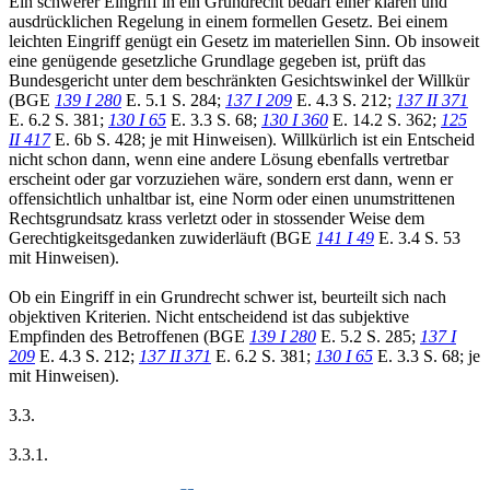
Ein schwerer Eingriff in ein Grundrecht bedarf einer klaren und
ausdrücklichen Regelung in einem formellen Gesetz. Bei einem
leichten Eingriff genügt ein Gesetz im materiellen Sinn. Ob insoweit
eine genügende gesetzliche Grundlage gegeben ist, prüft das
Bundesgericht unter dem beschränkten Gesichtswinkel der Willkür
(BGE
139 I 280
E. 5.1 S. 284;
137 I 209
E. 4.3 S. 212;
137 II 371
E. 6.2 S. 381;
130 I 65
E. 3.3 S. 68;
130 I 360
E. 14.2 S. 362;
125
II 417
E. 6b S. 428; je mit Hinweisen). Willkürlich ist ein Entscheid
nicht schon dann, wenn eine andere Lösung ebenfalls vertretbar
erscheint oder gar vorzuziehen wäre, sondern erst dann, wenn er
offensichtlich unhaltbar ist, eine Norm oder einen unumstrittenen
Rechtsgrundsatz krass verletzt oder in stossender Weise dem
Gerechtigkeitsgedanken zuwiderläuft (BGE
141 I 49
E. 3.4 S. 53
mit Hinweisen).
Ob ein Eingriff in ein Grundrecht schwer ist, beurteilt sich nach
objektiven Kriterien. Nicht entscheidend ist das subjektive
Empfinden des Betroffenen (BGE
139 I 280
E. 5.2 S. 285;
137 I
209
E. 4.3 S. 212;
137 II 371
E. 6.2 S. 381;
130 I 65
E. 3.3 S. 68; je
mit Hinweisen).
3.3.
3.3.1.