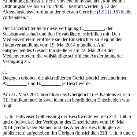
Anordnung gemäss Ziffer 1 vorstehend missachten, können mit
Ordnungsbusse bis zu Fr. 1'000.-- bestraft werden. § 12 der
Akteneinsichtsverordnung der obersten Gerichte (
LS 211.15
) bleibt
vorbehalten."
Der Einzelrichter teilte diese Verfügung C.________, der
Staatsanwaltschaft und den Privatklägern schriftlich mit. Den
Medienvertretern eröffnete sie der Einzelrichter zu Beginn der
Hauptverhandlung vom 19. Mai 2014 mündlich. Auf
entsprechendes Gesuch hin stellte er am 22. Mai 2014 den
Medienvertretern die vollständige schriftliche Ausfertigung der
Verfügung zu.
C.
Dagegen erhoben die akkreditierten Gerichtsberichterstatterinnen
A.________ und B.________ je Beschwerde.
Am 31. März 2015 beschloss das Obergericht des Kantons Zürich
(III. Strafkammer) in zwei identisch begründeten Entscheiden was
folgt:
"1. In Teilweiser Gutheissung der Beschwerde werden Ziff. 1 lit. a
und c (teilweise) der Verfügung des Einzelrichters vom 16. Mai
2014 (Verbot, den Namen und das Alter des Beschuldigten zu
publizieren) aufgehoben. Im Übrigen (hinsichtlich Ziff. 1 lit. b und c