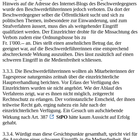
Hinweis auf die Adresse des Internet-Blogs des Beschwerdegegners
wurde den Beschwerdeführerinnen jedoch verboten. Da dort der
Beschwerdegegner selber die Öffentlichkeit sucht und sich zu
politischen Themen, insbesondere zur Einwanderung, und zum
Strafverfahren äussert, muss dies als weitgehender Eingriff
qualifiziert werden. Der Einzelrichter drohte für die Missachtung des
Verbots zudem eine Ordnungsbusse bis zu
Fr. 1'000.-- an. Dies stellt einen ansehnlichen Betrag dar, der
geeignet war, auf die Beschwerdeführerinnen eine entsprechend
abschreckende Wirkung auszuüben. Dies lässt zusätzlich auf einen
schweren Eingriff in die Medienfreiheit schliessen.
3.3.3. Die Beschwerdeführerinnen wollten als Mitarbeiterinnen der
Tagespresse naturgemäss zeitnah über die einzelrichterliche
Hauptverhandlung berichten. Vor Erlass der Verfügung des
Einzelrichters wurden sie nicht angehört. Wie der Ablauf des
Verfahrens zeigt, war es ihnen nicht möglich, zeitgerecht
Rechtsschutz zu erlangen. Der vorinstanzliche Entscheid, der ihnen
teilweise Recht gab, erging nahezu ein Jahr nach der
einzelrichterlichen Verfügung. Ein Gesuch um aufschiebende
Wirkung nach Art. 387
StPO
hätte kaum Aussicht auf Erfolg
gehabt.
3.3.4. Würdigt man diese Gesichtspunkte gesamthaft, spricht viel für
die Annahme eines schweren Eingriffs in die Medienfreiheit. Bei