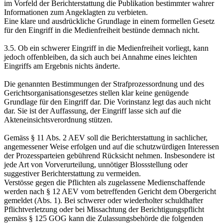
im Vorfeld der Berichterstattung die Publikation bestimmter wahrer
Informationen zum Angeklagten zu verbieten.
Eine klare und ausdrückliche Grundlage in einem formellen Gesetz
für den Eingriff in die Medienfreiheit bestünde demnach nicht.
3.5. Ob ein schwerer Eingriff in die Medienfreiheit vorliegt, kann
jedoch offenbleiben, da sich auch bei Annahme eines leichten
Eingriffs am Ergebnis nichts änderte.
Die genannten Bestimmungen der Strafprozessordnung und des
Gerichtsorganisationsgesetzes stellen klar keine genügende
Grundlage für den Eingriff dar. Die Vorinstanz legt das auch nicht
dar. Sie ist der Auffassung, der Eingriff lasse sich auf die
Akteneinsichtsverordnung stützen.
Gemäss § 11 Abs. 2 AEV soll die Berichterstattung in sachlicher,
angemessener Weise erfolgen und auf die schutzwürdigen Interessen
der Prozessparteien gebührend Rücksicht nehmen. Insbesondere ist
jede Art von Vorverurteilung, unnötiger Blossstellung oder
suggestiver Berichterstattung zu vermeiden.
Verstösse gegen die Pflichten als zugelassene Medienschaffende
werden nach § 12 AEV vom betreffenden Gericht dem Obergericht
gemeldet (Abs. 1). Bei schwerer oder wiederholter schuldhafter
Pflichtverletzung oder bei Missachtung der Berichtigungspflicht
gemäss § 125 GOG kann die Zulassungsbehörde die folgenden