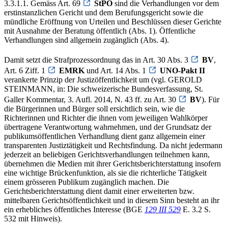
3.3.1.1. Gemäss Art. 69
StPO
sind die Verhandlungen vor dem
erstinstanzlichen Gericht und dem Berufungsgericht sowie die
mündliche Eröffnung von Urteilen und Beschlüssen dieser Gerichte
mit Ausnahme der Beratung öffentlich (Abs. 1). Öffentliche
Verhandlungen sind allgemein zugänglich (Abs. 4).
Damit setzt die Strafprozessordnung das in Art. 30 Abs. 3
BV
,
Art. 6 Ziff. 1
EMRK
und Art. 14 Abs. 1
UNO-Pakt II
verankerte Prinzip der Justizöffentlichkeit um (vgl. GEROLD
STEINMANN, in: Die schweizerische Bundesverfassung, St.
Galler Kommentar, 3. Aufl. 2014, N. 43 ff. zu Art. 30
BV
). Für
die Bürgerinnen und Bürger soll ersichtlich sein, wie die
Richterinnen und Richter die ihnen vom jeweiligen Wahlkörper
übertragene Verantwortung wahrnehmen, und der Grundsatz der
publikumsöffentlichen Verhandlung dient ganz allgemein einer
transparenten Justiztätigkeit und Rechtsfindung. Da nicht jedermann
jederzeit an beliebigen Gerichtsverhandlungen teilnehmen kann,
übernehmen die Medien mit ihrer Gerichtsberichterstattung insofern
eine wichtige Brückenfunktion, als sie die richterliche Tätigkeit
einem grösseren Publikum zugänglich machen. Die
Gerichtsberichterstattung dient damit einer erweiterten bzw.
mittelbaren Gerichtsöffentlichkeit und in diesem Sinn besteht an ihr
ein erhebliches öffentliches Interesse (BGE
129 III 529
E. 3.2 S.
532 mit Hinweis).