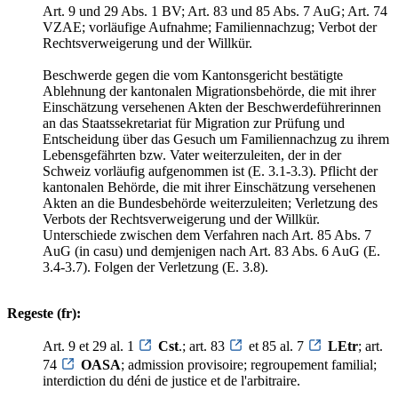
Art. 9 und 29 Abs. 1 BV; Art. 83 und 85 Abs. 7 AuG; Art. 74
VZAE; vorläufige Aufnahme; Familiennachzug; Verbot der
Rechtsverweigerung und der Willkür.
Beschwerde gegen die vom Kantonsgericht bestätigte
Ablehnung der kantonalen Migrationsbehörde, die mit ihrer
Einschätzung versehenen Akten der Beschwerdeführerinnen
an das Staatssekretariat für Migration zur Prüfung und
Entscheidung über das Gesuch um Familiennachzug zu ihrem
Lebensgefährten bzw. Vater weiterzuleiten, der in der
Schweiz vorläufig aufgenommen ist (E. 3.1-3.3). Pflicht der
kantonalen Behörde, die mit ihrer Einschätzung versehenen
Akten an die Bundesbehörde weiterzuleiten; Verletzung des
Verbots der Rechtsverweigerung und der Willkür.
Unterschiede zwischen dem Verfahren nach Art. 85 Abs. 7
AuG (in casu) und demjenigen nach Art. 83 Abs. 6 AuG (E.
3.4-3.7). Folgen der Verletzung (E. 3.8).
Regeste (fr):
Art. 9 et 29 al. 1
Cst
.; art. 83
et 85 al. 7
LEtr
; art.
74
OASA
; admission provisoire; regroupement familial;
interdiction du déni de justice et de l'arbitraire.