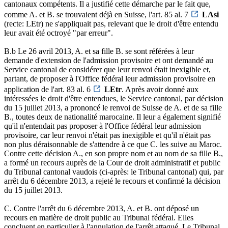
cantonaux compétents. Il a justifié cette démarche par le fait que,
comme A. et B. se trouvaient déjà en Suisse, l'art. 85 al. 7
LAsi
(recte: LEtr) ne s'appliquait pas, relevant que le droit d'être entendu
leur avait été octroyé "par erreur".
B.b Le 26 avril 2013, A. et sa fille B. se sont référées à leur
demande d'extension de l'admission provisoire et ont demandé au
Service cantonal de considérer que leur renvoi était inexigible et,
partant, de proposer à l'Office fédéral leur admission provisoire en
application de l'art. 83 al. 6
LEtr
. Après avoir donné aux
intéressées le droit d'être entendues, le Service cantonal, par décision
du 15 juillet 2013, a prononcé le renvoi de Suisse de A. et de sa fille
B., toutes deux de nationalité marocaine. Il leur a également signifié
qu'il n'entendait pas proposer à l'Office fédéral leur admission
provisoire, car leur renvoi n'était pas inexigible et qu'il n'était pas
non plus déraisonnable de s'attendre à ce que C. les suive au Maroc.
Contre cette décision A., en son propre nom et au nom de sa fille B.,
a formé un recours auprès de la Cour de droit administratif et public
du Tribunal cantonal vaudois (ci-après: le Tribunal cantonal) qui, par
arrêt du 6 décembre 2013, a rejeté le recours et confirmé la décision
du 15 juillet 2013.
C. Contre l'arrêt du 6 décembre 2013, A. et B. ont déposé un
recours en matière de droit public au Tribunal fédéral. Elles
concluent en particulier à l'annulation de l'arrêt attaqué. Le Tribunal