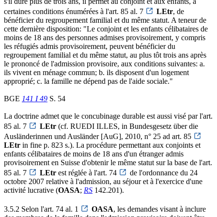
s'il dure plus de trois ans, il permet au conjoint et aux enfants, à
certaines conditions énumérées à l'art. 85 al. 7
LEtr
, de
bénéficier du regroupement familial et du même statut. A teneur de
cette dernière disposition: "Le conjoint et les enfants célibataires de
moins de 18 ans des personnes admises provisoirement, y compris
les réfugiés admis provisoirement, peuvent bénéficier du
regroupement familial et du même statut, au plus tôt trois ans après
le prononcé de l'admission provisoire, aux conditions suivantes: a.
ils vivent en ménage commun; b. ils disposent d'un logement
approprié; c. la famille ne dépend pas de l'aide sociale."
BGE
141 I 49
S. 54
La doctrine admet que le concubinage durable est aussi visé par l'art.
85 al. 7
LEtr
(cf. RUEDI ILLES, in Bundesgesetz über die
Ausländerinnen und Ausländer [AuG], 2010, n° 25 ad art. 85
LEtr
in fine p. 823 s.). La procédure permettant aux conjoints et
enfants célibataires de moins de 18 ans d'un étranger admis
provisoirement en Suisse d'obtenir le même statut sur la base de l'art.
85 al. 7
LEtr
est réglée à l'art. 74
de l'ordonnance du 24
octobre 2007 relative à l'admission, au séjour et à l'exercice d'une
activité lucrative (
OASA
;
RS
142.201).
3.5.2 Selon l'art. 74 al. 1
OASA
, les demandes visant à inclure