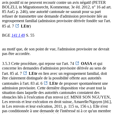
avis positif ni ne peuvent recourir contre un avis négatif (PETER
BOLZLI, in Migrationsrecht, Kommentar, 3e éd. 2012, n° 16 ad art.
85 AuG p. 246), une autorité cantonale ne saurait pour sa part
refuser de transmettre une demande d'admission provisoire liée au
regroupement familial (admission provisoire dérivée fondée sur l'art.
85 al. 7
LEtr
)
BGE
141 I 49
S. 55
au motif que, de son point de vue, l'admission provisoire ne devrait
pas être accordée.
3.5.3 Cette procédure, qui repose sur l'art. 74
OASA
et qui
concerne les demandes d'admission provisoire dérivée au sens de
l'art. 85 al. 7
LEtr
en lien avec un regroupement familial, doit
être clairement distinguée de la possibilité offerte aux autorités
cantonales à l'art. 83 al. 6
LEtr
de proposer spontanément une
admission provisoire. Cette dernière disposition vise avant tout la
situation dans laquelle des autorités cantonales constatent des
obstacles liés à l'exécution d'un renvoi (cf. MINH SON NGUYEN,
Les renvois et leur exécution en droit suisse, Amarelle/Nguyen [éd.],
in Les renvois et leur exécution, 2011, p. 115 ss, 156 s.). Elle n'est
pas conditionnée à une demande de l'intéressé ni à ce qu'un membre