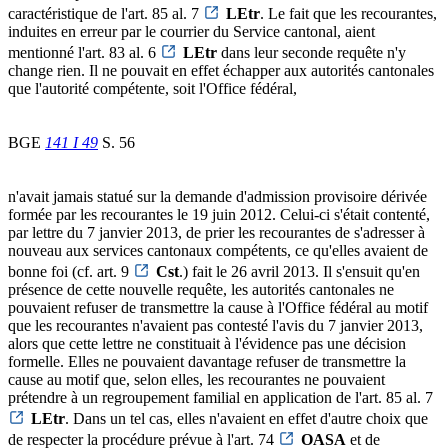
caractéristique de l'art. 85 al. 7
LEtr
. Le fait que les recourantes,
induites en erreur par le courrier du Service cantonal, aient
mentionné l'art. 83 al. 6
LEtr
dans leur seconde requête n'y
change rien. Il ne pouvait en effet échapper aux autorités cantonales
que l'autorité compétente, soit l'Office fédéral,
BGE
141 I 49
S. 56
n'avait jamais statué sur la demande d'admission provisoire dérivée
formée par les recourantes le 19 juin 2012. Celui-ci s'était contenté,
par lettre du 7 janvier 2013, de prier les recourantes de s'adresser à
nouveau aux services cantonaux compétents, ce qu'elles avaient de
bonne foi (cf. art. 9
Cst
.) fait le 26 avril 2013. Il s'ensuit qu'en
présence de cette nouvelle requête, les autorités cantonales ne
pouvaient refuser de transmettre la cause à l'Office fédéral au motif
que les recourantes n'avaient pas contesté l'avis du 7 janvier 2013,
alors que cette lettre ne constituait à l'évidence pas une décision
formelle. Elles ne pouvaient davantage refuser de transmettre la
cause au motif que, selon elles, les recourantes ne pouvaient
prétendre à un regroupement familial en application de l'art. 85 al. 7
LEtr
. Dans un tel cas, elles n'avaient en effet d'autre choix que
de respecter la procédure prévue à l'art. 74
OASA
et de