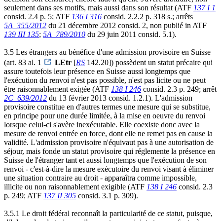
seulement dans ses motifs, mais aussi dans son résultat (ATF
137 I 1
consid. 2.4 p. 5; ATF
136 I 316
consid. 2.2.2 p. 318 s.; arrêts
5A_355/2012
du 21 décembre 2012 consid. 2, non publié in ATF
139 III 135
;
5A_789/2010
du 29 juin 2011 consid. 5.1).
3.5 Les étrangers au bénéfice d'une admission provisoire en Suisse
(art. 83 al. 1
LEtr
[
RS
142.20]) possèdent un statut précaire qui
assure toutefois leur présence en Suisse aussi longtemps que
l'exécution du renvoi n'est pas possible, n'est pas licite ou ne peut
être raisonnablement exigée (ATF
138 I 246
consid. 2.3 p. 249; arrêt
2C_639/2012
du 13 février 2013 consid. 1.2.1). L'admission
provisoire constitue en d'autres termes une mesure qui se substitue,
en principe pour une durée limitée, à la mise en oeuvre du renvoi
lorsque celui-ci s'avère inexécutable. Elle coexiste donc avec la
mesure de renvoi entrée en force, dont elle ne remet pas en cause la
validité. L'admission provisoire n'équivaut pas à une autorisation de
séjour, mais fonde un statut provisoire qui réglemente la présence en
Suisse de l'étranger tant et aussi longtemps que l'exécution de son
renvoi - c'est-à-dire la mesure exécutoire du renvoi visant à éliminer
une situation contraire au droit - apparaîtra comme impossible,
illicite ou non raisonnablement exigible (ATF
138 I 246
consid. 2.3
p. 249; ATF
137 II 305
consid. 3.1 p. 309).
3.5.1 Le droit fédéral reconnaît la particularité de ce statut, puisque,