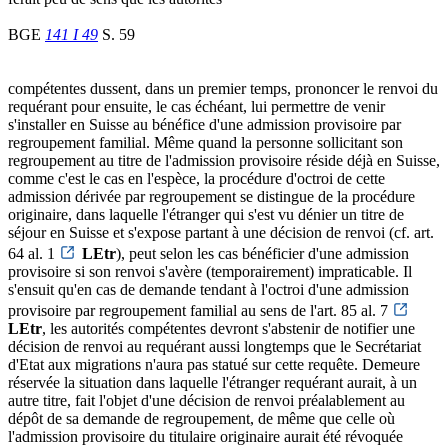
BGE
141 I 49
S. 59
compétentes dussent, dans un premier temps, prononcer le renvoi du
requérant pour ensuite, le cas échéant, lui permettre de venir
s'installer en Suisse au bénéfice d'une admission provisoire par
regroupement familial. Même quand la personne sollicitant son
regroupement au titre de l'admission provisoire réside déjà en Suisse,
comme c'est le cas en l'espèce, la procédure d'octroi de cette
admission dérivée par regroupement se distingue de la procédure
originaire, dans laquelle l'étranger qui s'est vu dénier un titre de
séjour en Suisse et s'expose partant à une décision de renvoi (cf. art.
64 al. 1
LEtr
), peut selon les cas bénéficier d'une admission
provisoire si son renvoi s'avère (temporairement) impraticable. Il
s'ensuit qu'en cas de demande tendant à l'octroi d'une admission
provisoire par regroupement familial au sens de l'art. 85 al. 7
LEtr
, les autorités compétentes devront s'abstenir de notifier une
décision de renvoi au requérant aussi longtemps que le Secrétariat
d'Etat aux migrations n'aura pas statué sur cette requête. Demeure
réservée la situation dans laquelle l'étranger requérant aurait, à un
autre titre, fait l'objet d'une décision de renvoi préalablement au
dépôt de sa demande de regroupement, de même que celle où
l'admission provisoire du titulaire originaire aurait été révoquée