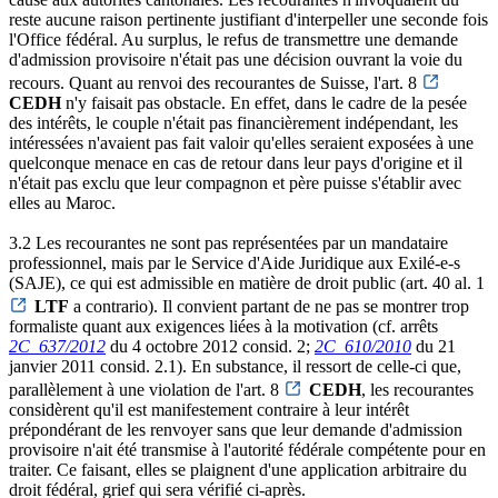
reste aucune raison pertinente justifiant d'interpeller une seconde fois
l'Office fédéral. Au surplus, le refus de transmettre une demande
d'admission provisoire n'était pas une décision ouvrant la voie du
recours. Quant au renvoi des recourantes de Suisse, l'art. 8
CEDH
n'y faisait pas obstacle. En effet, dans le cadre de la pesée
des intérêts, le couple n'était pas financièrement indépendant, les
intéressées n'avaient pas fait valoir qu'elles seraient exposées à une
quelconque menace en cas de retour dans leur pays d'origine et il
n'était pas exclu que leur compagnon et père puisse s'établir avec
elles au Maroc.
3.2 Les recourantes ne sont pas représentées par un mandataire
professionnel, mais par le Service d'Aide Juridique aux Exilé-e-s
(SAJE), ce qui est admissible en matière de droit public (art. 40 al. 1
LTF
a contrario). Il convient partant de ne pas se montrer trop
formaliste quant aux exigences liées à la motivation (cf. arrêts
2C_637/2012
du 4 octobre 2012 consid. 2;
2C_610/2010
du 21
janvier 2011 consid. 2.1). En substance, il ressort de celle-ci que,
parallèlement à une violation de l'art. 8
CEDH
, les recourantes
considèrent qu'il est manifestement contraire à leur intérêt
prépondérant de les renvoyer sans que leur demande d'admission
provisoire n'ait été transmise à l'autorité fédérale compétente pour en
traiter. Ce faisant, elles se plaignent d'une application arbitraire du
droit fédéral, grief qui sera vérifié ci-après.