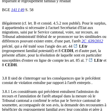
requérant le regroupement familial y résidait
BGE
141 I 49
S. 58
illégalement (cf. let. B et consid. 4.5.2 non publié). Pour le surplus,
il appartiendra si nécessaire à l'actuel Secrétariat d'Etat aux
migrations, saisi par le Service cantonal, voire, sur recours, au
Tribunal administratif fédéral de se prononcer sur les similitudes ou
différences pouvant exister entre, d'une part, l'arrêt
2C_639/2012
précité, qui a été traité sous l'angle des art. 44
LEtr
(regroupement familial potestatif) et 8
CEDH
, et d'autre part, la
présente affaire, pour la résolution de laquelle sont en particulier
susceptibles d'entrer en ligne de compte les art. 85 al. 7
LEtr
et
8
CEDH
.
3.8 Il sied de s'interroger sur les conséquences que le précédent
constat de violation entraîne par rapport à l'arrêt entrepris .
3.8.1 Les considérants qui précèdent entraînent l'admission du
recours et l'annulation de l'arrêt attaqué dans la mesure où le
Tribunal cantonal a confirmé le refus par le Service cantonal de
soumettre, accompagnée de son avis, la demande des recourantes à
bénéficier du regroupement familial avec leur concubin et père à