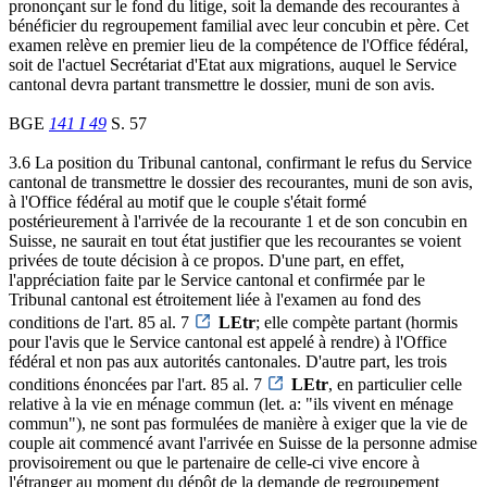
prononçant sur le fond du litige, soit la demande des recourantes à
bénéficier du regroupement familial avec leur concubin et père. Cet
examen relève en premier lieu de la compétence de l'Office fédéral,
soit de l'actuel Secrétariat d'Etat aux migrations, auquel le Service
cantonal devra partant transmettre le dossier, muni de son avis.
BGE
141 I 49
S. 57
3.6 La position du Tribunal cantonal, confirmant le refus du Service
cantonal de transmettre le dossier des recourantes, muni de son avis,
à l'Office fédéral au motif que le couple s'était formé
postérieurement à l'arrivée de la recourante 1 et de son concubin en
Suisse, ne saurait en tout état justifier que les recourantes se voient
privées de toute décision à ce propos. D'une part, en effet,
l'appréciation faite par le Service cantonal et confirmée par le
Tribunal cantonal est étroitement liée à l'examen au fond des
conditions de l'art. 85 al. 7
LEtr
; elle compète partant (hormis
pour l'avis que le Service cantonal est appelé à rendre) à l'Office
fédéral et non pas aux autorités cantonales. D'autre part, les trois
conditions énoncées par l'art. 85 al. 7
LEtr
, en particulier celle
relative à la vie en ménage commun (let. a: "ils vivent en ménage
commun"), ne sont pas formulées de manière à exiger que la vie de
couple ait commencé avant l'arrivée en Suisse de la personne admise
provisoirement ou que le partenaire de celle-ci vive encore à
l'étranger au moment du dépôt de la demande de regroupement