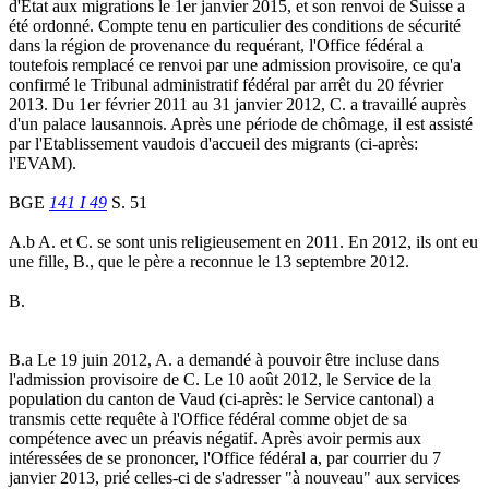
d'Etat aux migrations le 1er janvier 2015, et son renvoi de Suisse a
été ordonné. Compte tenu en particulier des conditions de sécurité
dans la région de provenance du requérant, l'Office fédéral a
toutefois remplacé ce renvoi par une admission provisoire, ce qu'a
confirmé le Tribunal administratif fédéral par arrêt du 20 février
2013. Du 1er février 2011 au 31 janvier 2012, C. a travaillé auprès
d'un palace lausannois. Après une période de chômage, il est assisté
par l'Etablissement vaudois d'accueil des migrants (ci-après:
l'EVAM).
BGE
141 I 49
S. 51
A.b A. et C. se sont unis religieusement en 2011. En 2012, ils ont eu
une fille, B., que le père a reconnue le 13 septembre 2012.
B.
B.a Le 19 juin 2012, A. a demandé à pouvoir être incluse dans
l'admission provisoire de C. Le 10 août 2012, le Service de la
population du canton de Vaud (ci-après: le Service cantonal) a
transmis cette requête à l'Office fédéral comme objet de sa
compétence avec un préavis négatif. Après avoir permis aux
intéressées de se prononcer, l'Office fédéral a, par courrier du 7
janvier 2013, prié celles-ci de s'adresser "à nouveau" aux services