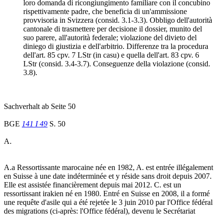
loro domanda di ricongiungimento familiare con il concubino
rispettivamente padre, che beneficia di un'ammissione
provvisoria in Svizzera (consid. 3.1-3.3). Obbligo dell'autorità
cantonale di trasmettere per decisione il dossier, munito del
suo parere, all'autorità federale; violazione del divieto del
diniego di giustizia e dell'arbitrio. Differenze tra la procedura
dell'art. 85 cpv. 7 LStr (in casu) e quella dell'art. 83 cpv. 6
LStr (consid. 3.4-3.7). Conseguenze della violazione (consid.
3.8).
Sachverhalt ab Seite 50
BGE
141 I 49
S. 50
A.
A.a Ressortissante marocaine née en 1982, A. est entrée illégalement
en Suisse à une date indéterminée et y réside sans droit depuis 2007.
Elle est assistée financièrement depuis mai 2012. C. est un
ressortissant irakien né en 1980. Entré en Suisse en 2008, il a formé
une requête d'asile qui a été rejetée le 3 juin 2010 par l'Office fédéral
des migrations (ci-après: l'Office fédéral), devenu le Secrétariat