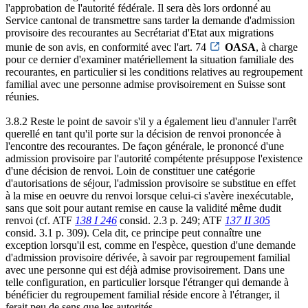
l'approbation de l'autorité fédérale. Il sera dès lors ordonné au
Service cantonal de transmettre sans tarder la demande d'admission
provisoire des recourantes au Secrétariat d'Etat aux migrations
munie de son avis, en conformité avec l'art. 74
OASA
, à charge
pour ce dernier d'examiner matériellement la situation familiale des
recourantes, en particulier si les conditions relatives au regroupement
familial avec une personne admise provisoirement en Suisse sont
réunies.
3.8.2 Reste le point de savoir s'il y a également lieu d'annuler l'arrêt
querellé en tant qu'il porte sur la décision de renvoi prononcée à
l'encontre des recourantes. De façon générale, le prononcé d'une
admission provisoire par l'autorité compétente présuppose l'existence
d'une décision de renvoi. Loin de constituer une catégorie
d'autorisations de séjour, l'admission provisoire se substitue en effet
à la mise en oeuvre du renvoi lorsque celui-ci s'avère inexécutable,
sans que soit pour autant remise en cause la validité même dudit
renvoi (cf. ATF
138 I 246
consid. 2.3 p. 249; ATF
137 II 305
consid. 3.1 p. 309). Cela dit, ce principe peut connaître une
exception lorsqu'il est, comme en l'espèce, question d'une demande
d'admission provisoire dérivée, à savoir par regroupement familial
avec une personne qui est déjà admise provisoirement. Dans une
telle configuration, en particulier lorsque l'étranger qui demande à
bénéficier du regroupement familial réside encore à l'étranger, il
ferait peu de sens que les autorités