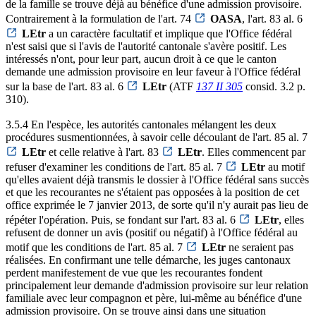
de la famille se trouve déjà au bénéfice d'une admission provisoire.
Contrairement à la formulation de l'art. 74
OASA
, l'art. 83 al. 6
LEtr
a un caractère facultatif et implique que l'Office fédéral
n'est saisi que si l'avis de l'autorité cantonale s'avère positif. Les
intéressés n'ont, pour leur part, aucun droit à ce que le canton
demande une admission provisoire en leur faveur à l'Office fédéral
sur la base de l'art. 83 al. 6
LEtr
(ATF
137 II 305
consid. 3.2 p.
310).
3.5.4 En l'espèce, les autorités cantonales mélangent les deux
procédures susmentionnées, à savoir celle découlant de l'art. 85 al. 7
LEtr
et celle relative à l'art. 83
LEtr
. Elles commencent par
refuser d'examiner les conditions de l'art. 85 al. 7
LEtr
au motif
qu'elles avaient déjà transmis le dossier à l'Office fédéral sans succès
et que les recourantes ne s'étaient pas opposées à la position de cet
office exprimée le 7 janvier 2013, de sorte qu'il n'y aurait pas lieu de
répéter l'opération. Puis, se fondant sur l'art. 83 al. 6
LEtr
, elles
refusent de donner un avis (positif ou négatif) à l'Office fédéral au
motif que les conditions de l'art. 85 al. 7
LEtr
ne seraient pas
réalisées. En confirmant une telle démarche, les juges cantonaux
perdent manifestement de vue que les recourantes fondent
principalement leur demande d'admission provisoire sur leur relation
familiale avec leur compagnon et père, lui-même au bénéfice d'une
admission provisoire. On se trouve ainsi dans une situation