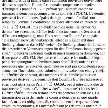
des membres de la famille dans l'admission provisoire doivent être
déposées auprès de l'autorité cantonale compétente en matière
d'étrangers. Quant à l'al. 2, il prévoit que l'autorité cantonale
transmet la demande accompagnée de son avis à l'ODM. Ce dernier
précise si les conditions légales de regroupement familial sont
remplies. Comme le confirment les textes allemand et italien de l'art.
74 al. 2
OASA
, mis en évidence ci-dessous, les termes "ce
dernier" ne visent pas l'Office fédéral (actuellement le Secrétariat
d'Etat aux migrations), mais l'avis rendu par l'autorité cantonale:
"Die kantonale Ausländerbehörde leitet das Gesuch mit ihrer
Stellungnahme an das BFM weiter. Die Stellungnahme führt aus, ob
die gesetzlichen Voraussetzungen für den Familiennachzug gegeben
sind." "L'autorità cantonale degli stranieri trasmette la domanda, con
il suo parere, all'UFM. Nel parere è indicato se le condizioni legali
per il ricongiungimento familiare sono date." Il découle de cette
procédure que les autorités cantonales ne sont pas compétentes pour
statuer sur l'inclusion, dans l'admission provisoire d'un étranger déjà
au bénéfice de ce statut, des membres de sa famille (admission
provisoire dérivée). La demande doit toutefois leur être adressée et
elles n'ont alors, selon l'art. 74
OASA
, pas d'autre choix que de
transmettre ("transmet", "leitet weiter", "trasmette") le dossier à
l'Office fédéral, tout en restant libres du contenu de leur avis. La
transmission de la demande ne consiste donc pas en une simple
faculté, mais est obligatoire. Si, contrairement à ce que semblent
croire les recourantes, les intéressés n'ont pas de droit à obtenir un