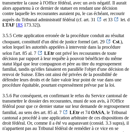
transmettre la cause à l'Office fédéral, avec un avis négatif. Il aurait
alors appartenu à ce dernier de statuer en rendant une décision
contre laquelle les recourantes auraient pu, le cas échéant, recourir
auprès du Tribunal administratif fédéral (cf. art. 31
et 33
let. d
LTAF
[
RS
173.32]).
3.5.5 Cette application erronée de la procédure conduit au résultat
choquant, constitutif d'un déni de justice formel (art. 29
Cst
.),
selon lequel les autorités appelées à intervenir dans la procédure
selon l'art. 85 al. 7
LEtr
ont privé les recourantes de toute
décision par rapport à leur requête à pouvoir bénéficier du même
statut légal que leur compagnon et père au titre du regroupement
familial, tandis qu'elles faisaient en parallèle l'objet d'une décision de
renvoi de Suisse. Elles ont ainsi été privées de la possibilité de
défendre leurs droits et de faire valoir leur point de vue dans une
procédure équitable, pourtant expressément prévue par la loi.
3.5.6 Par conséquent, en confirmant le refus du Service cantonal de
transmettre le dossier des recourantes, muni de son avis, à l'Office
fédéral pour que ce dernier statue sur leur demande de regroupement
familial, au sens des art. 85 al. 7
LEtr
et 74
OASA
, le Tribunal
cantonal a procédé à une application arbitraire de ces dispositions de
droit fédéral. Or, comme il a été vu auparavant (consid. 3.3 supra), il
n'appartient pas au Tribunal fédéral de remédier à ce vice en se