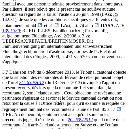
familial avec une personne admise provisoirement dans notre pays.
Par ailleurs, il sera relevé que le présent cas ne soulève aucune
question au regard de la loi sur l'asile du 26 juin 1998 (LAsi;
RS
142.31), de sorte que les conditions spécifiques y afférentes (cf.,
notamment, art. 44
et 51
LAsi
, art. 74 al. 5
OASA
; ATF
139 I 330
; RUEDI ILLES, Familiennachzug für vorläufig
aufgenommene Flüchtlinge, Asyl 2/2008 p. 3 ss;
UEBERSAX/REFAEIL/BREITENMOSER, Die
Familienvereinigung im internationalen und schweizerischen
Flüchtlingsrecht, in Droit d'asile suisse, normes de l'UE et droit
international des réfugiés, 2009, p. 471 ss, 520 ss) ne trouvent pas à
s'appliquer.
3.7 Dans son arrêt du 6 décembre 2013, le Tribunal cantonal objecte
que la situation des recourantes différerait de celle qui faisait l'objet
de l'arrêt
2C_639/2012
(du 13 février 2013) invoqué à l'appui du
présent recours, dès lors que la recourante 1 et son enfant, la
recourante 2, sont "clandestines". Cette objection ne revêt aucune
pertinence s'agissant de savoir si le Service cantonal devait ou non
retourner la cause à l'Office fédéral pour qu'il examine la requête de
regroupement familial des recourantes à l'aune de l'art. 85 al. 7
LEtr
. Au demeurant, contrairement à ce qu'ont soutenu les
précédents juges, il résulte de l'arrêt
2C_639/2012
que la mère de la
recourante était arrivée clandestinement en Suisse et que l'enfant