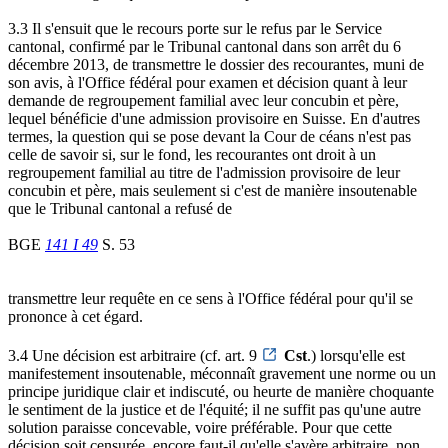
3.3 Il s'ensuit que le recours porte sur le refus par le Service
cantonal, confirmé par le Tribunal cantonal dans son arrêt du 6
décembre 2013, de transmettre le dossier des recourantes, muni de
son avis, à l'Office fédéral pour examen et décision quant à leur
demande de regroupement familial avec leur concubin et père,
lequel bénéficie d'une admission provisoire en Suisse. En d'autres
termes, la question qui se pose devant la Cour de céans n'est pas
celle de savoir si, sur le fond, les recourantes ont droit à un
regroupement familial au titre de l'admission provisoire de leur
concubin et père, mais seulement si c'est de manière insoutenable
que le Tribunal cantonal a refusé de
BGE
141 I 49
S. 53
transmettre leur requête en ce sens à l'Office fédéral pour qu'il se
prononce à cet égard.
3.4 Une décision est arbitraire (cf. art. 9
Cst
.) lorsqu'elle est
manifestement insoutenable, méconnaît gravement une norme ou un
principe juridique clair et indiscuté, ou heurte de manière choquante
le sentiment de la justice et de l'équité; il ne suffit pas qu'une autre
solution paraisse concevable, voire préférable. Pour que cette
décision soit censurée, encore faut-il qu'elle s'avère arbitraire, non