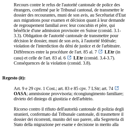
Recours contre le refus de l'autorité cantonale de police des
étrangers, confirmé par le Tribunal cantonal, de transmettre le
dossier des recourantes, muni de son avis, au Secrétariat d'Etat
aux migrations pour examen et décision quant à leur demande
de regroupement familial avec leur concubin et père, qui
bénéficie d'une admission provisoire en Suisse (consid. 3.1-
3.3). Obligation de l'autorité cantonale de transmettre pour
décision le dossier, muni de son avis, à l'autorité fédérale;
violation de l'interdiction du déni de justice et de l'arbitraire.
Différences entre la procédure de l'art. 85 al. 7
LEtr
(in
casu) et celle de l'art. 83 al. 6
LEtr
(consid. 3.4-3.7).
Conséquences de la violation (consid. 3.8).
Regesto (it):
Art. 9 e 29 cpv. 1 Cost.; art. 83 e 85 cpv. 7 LStr; art. 74
OASA
; ammissione provvisoria; ricongiungimento familiare;
divieto del diniego di giustizia e dell'arbitrio.
Ricorso contro il rifiuto dell'autorità cantonale di polizia degli
stranieri, confermato dal Tribunale cantonale, di trasmettere il
dossier dei ricorrenti, munito del suo parere, alla Segreteria di
Stato della migrazione per esame e decisione in merito alla