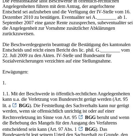
Die Pensionskasse lässt Beschwerde in öffentlich-rechtlichen
Angelegenheiten führen mit dem Antrag, der angefochtene
Entscheid sei aufzuheben und die Verfügung der IV-Stelle vom 16.
Dezember 2010 zu bestätigen. Eventualiter sei A.________ ab 1.
September 2007 eine ganze Rente zuzusprechen, subeventualiter sei
die Angelegenheit zur Vornahme zusätzlicher Abklärungen
zurückzuweisen.
Die Beschwerdegegnerin beantragt die Bestätigung des kantonalen
Entscheids und reicht einen Bericht des lic. phil. G.________ vom
22. Juli 2009 zu den Akten. IV-Stelle und Bundesamt für
Sozialversicherungen verzichten auf eine Stellungnahme.
Erwägungen:
1.
1.1. Mit der Beschwerde in öffentlich-rechtlichen Angelegenheiten
kann u.a. die Verletzung von Bundesrecht gerügt werden (Art. 95
lit. a
BGG
). Die Feststellung des Sachverhalts kann nur gerügt
werden, wenn sie offensichtlich unrichtig ist oder auf einer
Rechtsverletzung im Sinne von Art. 95
BGG
beruht und wenn
die Behebung des Mangels für den Ausgang des Verfahrens
entscheidend sein kann (Art. 97 Abs. 1
BGG
). Das
Bundesgericht legt seinem Urteil den Sachverhalt zu Grunde, den