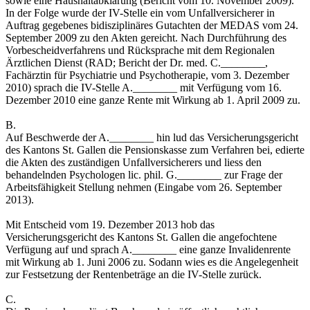
sowie eine Haushaltabklärung (Bericht vom 10. November 2009).
In der Folge wurde der IV-Stelle ein vom Unfallversicherer in
Auftrag gegebenes bidisziplinäres Gutachten der MEDAS vom 24.
September 2009 zu den Akten gereicht. Nach Durchführung des
Vorbescheidverfahrens und Rücksprache mit dem Regionalen
Ärztlichen Dienst (RAD; Bericht der Dr. med. C.________,
Fachärztin für Psychiatrie und Psychotherapie, vom 3. Dezember
2010) sprach die IV-Stelle A.________ mit Verfügung vom 16.
Dezember 2010 eine ganze Rente mit Wirkung ab 1. April 2009 zu.
B.
Auf Beschwerde der A.________ hin lud das Versicherungsgericht
des Kantons St. Gallen die Pensionskasse zum Verfahren bei, edierte
die Akten des zuständigen Unfallversicherers und liess den
behandelnden Psychologen lic. phil. G.________ zur Frage der
Arbeitsfähigkeit Stellung nehmen (Eingabe vom 26. September
2013).
Mit Entscheid vom 19. Dezember 2013 hob das
Versicherungsgericht des Kantons St. Gallen die angefochtene
Verfügung auf und sprach A.________ eine ganze Invalidenrente
mit Wirkung ab 1. Juni 2006 zu. Sodann wies es die Angelegenheit
zur Festsetzung der Rentenbeträge an die IV-Stelle zurück.
C.