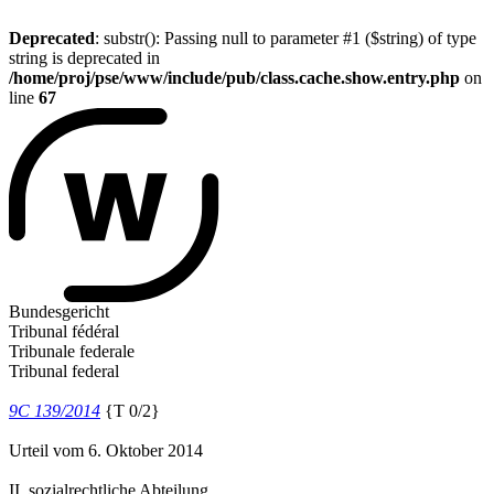
Deprecated
: substr(): Passing null to parameter #1 ($string) of type
string is deprecated in
/home/proj/pse/www/include/pub/class.cache.show.entry.php
on
line
67
Bundesgericht
Tribunal fédéral
Tribunale federale
Tribunal federal
9C 139/2014
{T 0/2}
Urteil vom 6. Oktober 2014
II. sozialrechtliche Abteilung