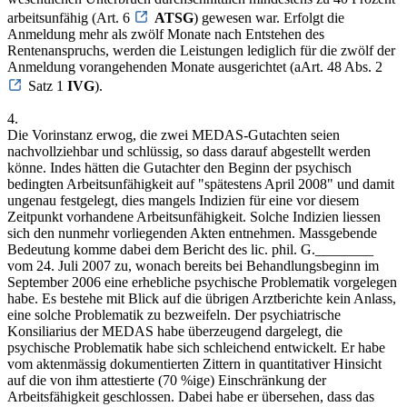
arbeitsunfähig (Art. 6
ATSG
) gewesen war. Erfolgt die
Anmeldung mehr als zwölf Monate nach Entstehen des
Rentenanspruchs, werden die Leistungen lediglich für die zwölf der
Anmeldung vorangehenden Monate ausgerichtet (aArt. 48 Abs. 2
Satz 1
IVG
).
4.
Die Vorinstanz erwog, die zwei MEDAS-Gutachten seien
nachvollziehbar und schlüssig, so dass darauf abgestellt werden
könne. Indes hätten die Gutachter den Beginn der psychisch
bedingten Arbeitsunfähigkeit auf "spätestens April 2008" und damit
ungenau festgelegt, dies mangels Indizien für eine vor diesem
Zeitpunkt vorhandene Arbeitsunfähigkeit. Solche Indizien liessen
sich den nunmehr vorliegenden Akten entnehmen. Massgebende
Bedeutung komme dabei dem Bericht des lic. phil. G.________
vom 24. Juli 2007 zu, wonach bereits bei Behandlungsbeginn im
September 2006 eine erhebliche psychische Problematik vorgelegen
habe. Es bestehe mit Blick auf die übrigen Arztberichte kein Anlass,
eine solche Problematik zu bezweifeln. Der psychiatrische
Konsiliarius der MEDAS habe überzeugend dargelegt, die
psychische Problematik habe sich schleichend entwickelt. Er habe
vom aktenmässig dokumentierten Zittern in quantitativer Hinsicht
auf die von ihm attestierte (70 %ige) Einschränkung der
Arbeitsfähigkeit geschlossen. Dabei habe er übersehen, dass das