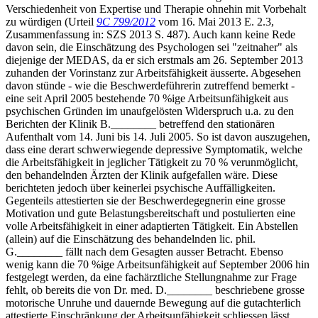
Verschiedenheit von Expertise und Therapie ohnehin mit Vorbehalt
zu würdigen (Urteil
9C 799/2012
vom 16. Mai 2013 E. 2.3,
Zusammenfassung in: SZS 2013 S. 487). Auch kann keine Rede
davon sein, die Einschätzung des Psychologen sei "zeitnaher" als
diejenige der MEDAS, da er sich erstmals am 26. September 2013
zuhanden der Vorinstanz zur Arbeitsfähigkeit äusserte. Abgesehen
davon stünde - wie die Beschwerdeführerin zutreffend bemerkt -
eine seit April 2005 bestehende 70 %ige Arbeitsunfähigkeit aus
psychischen Gründen im unaufgelösten Widerspruch u.a. zu den
Berichten der Klinik B.________ betreffend den stationären
Aufenthalt vom 14. Juni bis 14. Juli 2005. So ist davon auszugehen,
dass eine derart schwerwiegende depressive Symptomatik, welche
die Arbeitsfähigkeit in jeglicher Tätigkeit zu 70 % verunmöglicht,
den behandelnden Ärzten der Klinik aufgefallen wäre. Diese
berichteten jedoch über keinerlei psychische Auffälligkeiten.
Gegenteils attestierten sie der Beschwerdegegnerin eine grosse
Motivation und gute Belastungsbereitschaft und postulierten eine
volle Arbeitsfähigkeit in einer adaptierten Tätigkeit. Ein Abstellen
(allein) auf die Einschätzung des behandelnden lic. phil.
G.________ fällt nach dem Gesagten ausser Betracht. Ebenso
wenig kann die 70 %ige Arbeitsunfähigkeit auf September 2006 hin
festgelegt werden, da eine fachärztliche Stellungnahme zur Frage
fehlt, ob bereits die von Dr. med. D.________ beschriebene grosse
motorische Unruhe und dauernde Bewegung auf die gutachterlich
attestierte Einschränkung der Arbeitsunfähigkeit schliessen lässt.