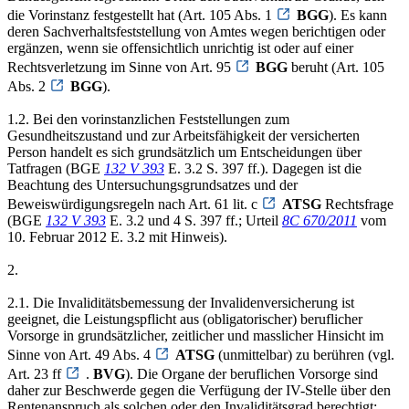
die Vorinstanz festgestellt hat (Art. 105 Abs. 1
BGG
). Es kann
deren Sachverhaltsfeststellung von Amtes wegen berichtigen oder
ergänzen, wenn sie offensichtlich unrichtig ist oder auf einer
Rechtsverletzung im Sinne von Art. 95
BGG
beruht (Art. 105
Abs. 2
BGG
).
1.2. Bei den vorinstanzlichen Feststellungen zum
Gesundheitszustand und zur Arbeitsfähigkeit der versicherten
Person handelt es sich grundsätzlich um Entscheidungen über
Tatfragen (BGE
132 V 393
E. 3.2 S. 397 ff.). Dagegen ist die
Beachtung des Untersuchungsgrundsatzes und der
Beweiswürdigungsregeln nach Art. 61 lit. c
ATSG
Rechtsfrage
(BGE
132 V 393
E. 3.2 und 4 S. 397 ff.; Urteil
8C 670/2011
vom
10. Februar 2012 E. 3.2 mit Hinweis).
2.
2.1. Die Invaliditätsbemessung der Invalidenversicherung ist
geeignet, die Leistungspflicht aus (obligatorischer) beruflicher
Vorsorge in grundsätzlicher, zeitlicher und masslicher Hinsicht im
Sinne von Art. 49 Abs. 4
ATSG
(unmittelbar) zu berühren (vgl.
Art. 23 ff
.
BVG
). Die Organe der beruflichen Vorsorge sind
daher zur Beschwerde gegen die Verfügung der IV-Stelle über den
Rentenanspruch als solchen oder den Invaliditätsgrad berechtigt;