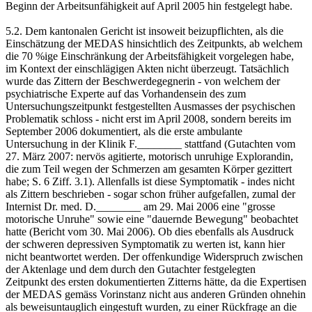
Beginn der Arbeitsunfähigkeit auf April 2005 hin festgelegt habe.
5.2. Dem kantonalen Gericht ist insoweit beizupflichten, als die
Einschätzung der MEDAS hinsichtlich des Zeitpunkts, ab welchem
die 70 %ige Einschränkung der Arbeitsfähigkeit vorgelegen habe,
im Kontext der einschlägigen Akten nicht überzeugt. Tatsächlich
wurde das Zittern der Beschwerdegegnerin - von welchem der
psychiatrische Experte auf das Vorhandensein des zum
Untersuchungszeitpunkt festgestellten Ausmasses der psychischen
Problematik schloss - nicht erst im April 2008, sondern bereits im
September 2006 dokumentiert, als die erste ambulante
Untersuchung in der Klinik F.________ stattfand (Gutachten vom
27. März 2007: nervös agitierte, motorisch unruhige Explorandin,
die zum Teil wegen der Schmerzen am gesamten Körper gezittert
habe; S. 6 Ziff. 3.1). Allenfalls ist diese Symptomatik - indes nicht
als Zittern beschrieben - sogar schon früher aufgefallen, zumal der
Internist Dr. med. D.________ am 29. Mai 2006 eine "grosse
motorische Unruhe" sowie eine "dauernde Bewegung" beobachtet
hatte (Bericht vom 30. Mai 2006). Ob dies ebenfalls als Ausdruck
der schweren depressiven Symptomatik zu werten ist, kann hier
nicht beantwortet werden. Der offenkundige Widerspruch zwischen
der Aktenlage und dem durch den Gutachter festgelegten
Zeitpunkt des ersten dokumentierten Zitterns hätte, da die Expertisen
der MEDAS gemäss Vorinstanz nicht aus anderen Gründen ohnehin
als beweisuntauglich eingestuft wurden, zu einer Rückfrage an die