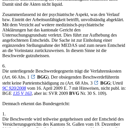
Damit sind die Akten nicht liquid.
Zusammenfassend ist der psychiatrische Aspekt, was den Verlauf
bzw. Eintritt der Arbeitsunfähigkeit betrifft, unvollständig abgeklärt.
Mit dem Verzicht auf weitere medizinisch-psychiatrische
Abklärungen hat das kantonale Gericht den
Untersuchungsgrundsatz verletzt. Dies führt zur Aufhebung des
angefochtenen Entscheids. Die Sache ist zur Einholung einer
ergänzenden Stellungnahme der MEDAS und zum neuen Entscheid
an die Vorinstanz zurückzuweisen. In diesem Sinne ist die
Beschwerde gutzuheissen.
6.
Die unterliegende Beschwerdegegnerin trägt die Verfahrenskosten
(Art. 66 Abs. 1
BGG
). Der obsiegenden Beschwerdeführerin
steht keine Parteientschädigung zu (Art. 68 Abs. 3
BGG
; Urteil
9C 920/2008
vom 16. April 2009 E. 7 mit Hinweisen, nicht publ. in:
BGE
135 V 163
, aber in: SVR 2009
BVG
Nr. 30 S. 109).
Demnach erkennt das Bundesgericht:
1.
Die Beschwerde wird teilweise gutgeheissen und der Entscheid des
Versicherungsgerichts des Kantons St. Gallen vom 19. Dezember