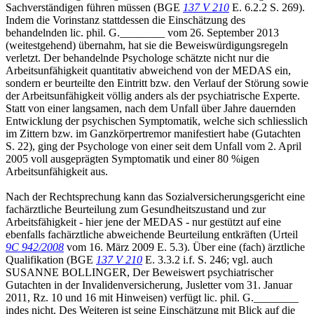
Sachverständigen führen müssen (BGE
137 V 210
E. 6.2.2 S. 269).
Indem die Vorinstanz stattdessen die Einschätzung des
behandelnden lic. phil. G.________ vom 26. September 2013
(weitestgehend) übernahm, hat sie die Beweiswürdigungsregeln
verletzt. Der behandelnde Psychologe schätzte nicht nur die
Arbeitsunfähigkeit quantitativ abweichend von der MEDAS ein,
sondern er beurteilte den Eintritt bzw. den Verlauf der Störung sowie
der Arbeitsunfähigkeit völlig anders als der psychiatrische Experte.
Statt von einer langsamen, nach dem Unfall über Jahre dauernden
Entwicklung der psychischen Symptomatik, welche sich schliesslich
im Zittern bzw. im Ganzkörpertremor manifestiert habe (Gutachten
S. 22), ging der Psychologe von einer seit dem Unfall vom 2. April
2005 voll ausgeprägten Symptomatik und einer 80 %igen
Arbeitsunfähigkeit aus.
Nach der Rechtsprechung kann das Sozialversicherungsgericht eine
fachärztliche Beurteilung zum Gesundheitszustand und zur
Arbeitsfähigkeit - hier jene der MEDAS - nur gestützt auf eine
ebenfalls fachärztliche abweichende Beurteilung entkräften (Urteil
9C 942/2008
vom 16. März 2009 E. 5.3). Über eine (fach) ärztliche
Qualifikation (BGE
137 V 210
E. 3.3.2 i.f. S. 246; vgl. auch
SUSANNE BOLLINGER, Der Beweiswert psychiatrischer
Gutachten in der Invalidenversicherung, Jusletter vom 31. Januar
2011, Rz. 10 und 16 mit Hinweisen) verfügt lic. phil. G.________
indes nicht. Des Weiteren ist seine Einschätzung mit Blick auf die