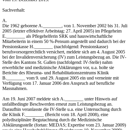
Sachverhalt:
A.
Die 1962 geborene A.________, von 1. November 2002 bis 31. Juli
2005 (letzter effektiver Arbeitstag: 27. April 2005) im Pflegeheim
E.________ als Pflegehelferin SRK und hauswirtschaftliche
Mitarbeiterin in einem 50 %-Pensum angestellt und dadurch bei der
Pensionskasse H.________ (nachfolgend: Pensionskasse)
berufsvorsorgerechtlich versichert, meldete sich am 4. August 2005
bei der Invalidenversicherung (IV) zum Leistungsbezug an. Die IV-
Stelle des Kantons St. Gallen (nachfolgend: IV-Stelle) nahm
erwerbliche und medizinische Abklärungen vor, u.a. holte sie
Berichte des Rheuma- und Rehabilitationszentrums Klinik
B.________ vom 9. und 29. August 2005 ein und verneinte mit
Verfügung vom 17. Januar 2006 den Anspruch auf berufliche
Massnahmen.
Am 19. Juni 2007 meldete sich A.________ unter Hinweis auf
unfallbedingte Beschwerden erneut zum Leistungsbezug an.
Daraufhin veranlasste die IV-Stelle u.a. eine Untersuchung durch
die Klinik F.________ (Bericht vom 18. April 2008), eine
polydisziplinäre Begutachtung durch die Medizinische
Abklärungsstelle (fortan: MEDAS; Expertise vom 23. Januar 2009)