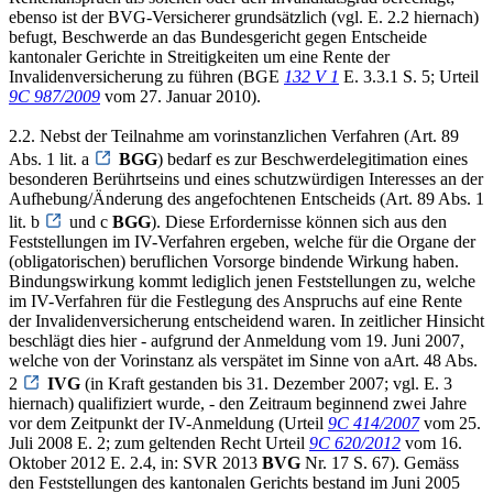
ebenso ist der BVG-Versicherer grundsätzlich (vgl. E. 2.2 hiernach)
befugt, Beschwerde an das Bundesgericht gegen Entscheide
kantonaler Gerichte in Streitigkeiten um eine Rente der
Invalidenversicherung zu führen (BGE
132 V 1
E. 3.3.1 S. 5; Urteil
9C 987/2009
vom 27. Januar 2010).
2.2. Nebst der Teilnahme am vorinstanzlichen Verfahren (Art. 89
Abs. 1 lit. a
BGG
) bedarf es zur Beschwerdelegitimation eines
besonderen Berührtseins und eines schutzwürdigen Interesses an der
Aufhebung/Änderung des angefochtenen Entscheids (Art. 89 Abs. 1
lit. b
und c
BGG
). Diese Erfordernisse können sich aus den
Feststellungen im IV-Verfahren ergeben, welche für die Organe der
(obligatorischen) beruflichen Vorsorge bindende Wirkung haben.
Bindungswirkung kommt lediglich jenen Feststellungen zu, welche
im IV-Verfahren für die Festlegung des Anspruchs auf eine Rente
der Invalidenversicherung entscheidend waren. In zeitlicher Hinsicht
beschlägt dies hier - aufgrund der Anmeldung vom 19. Juni 2007,
welche von der Vorinstanz als verspätet im Sinne von aArt. 48 Abs.
2
IVG
(in Kraft gestanden bis 31. Dezember 2007; vgl. E. 3
hiernach) qualifiziert wurde, - den Zeitraum beginnend zwei Jahre
vor dem Zeitpunkt der IV-Anmeldung (Urteil
9C 414/2007
vom 25.
Juli 2008 E. 2; zum geltenden Recht Urteil
9C 620/2012
vom 16.
Oktober 2012 E. 2.4, in: SVR 2013
BVG
Nr. 17 S. 67). Gemäss
den Feststellungen des kantonalen Gerichts bestand im Juni 2005