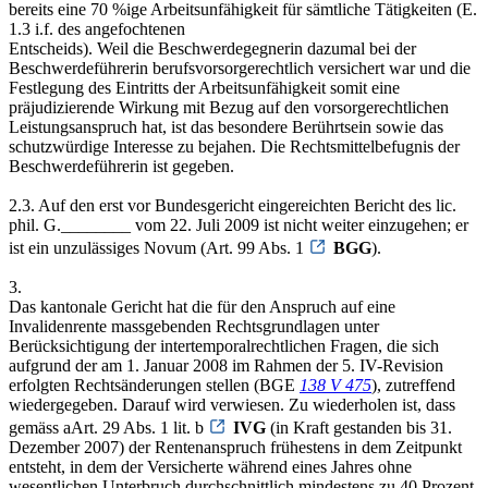
bereits eine 70 %ige Arbeitsunfähigkeit für sämtliche Tätigkeiten (E.
1.3 i.f. des angefochtenen
Entscheids). Weil die Beschwerdegegnerin dazumal bei der
Beschwerdeführerin berufsvorsorgerechtlich versichert war und die
Festlegung des Eintritts der Arbeitsunfähigkeit somit eine
präjudizierende Wirkung mit Bezug auf den vorsorgerechtlichen
Leistungsanspruch hat, ist das besondere Berührtsein sowie das
schutzwürdige Interesse zu bejahen. Die Rechtsmittelbefugnis der
Beschwerdeführerin ist gegeben.
2.3. Auf den erst vor Bundesgericht eingereichten Bericht des lic.
phil. G.________ vom 22. Juli 2009 ist nicht weiter einzugehen; er
ist ein unzulässiges Novum (Art. 99 Abs. 1
BGG
).
3.
Das kantonale Gericht hat die für den Anspruch auf eine
Invalidenrente massgebenden Rechtsgrundlagen unter
Berücksichtigung der intertemporalrechtlichen Fragen, die sich
aufgrund der am 1. Januar 2008 im Rahmen der 5. IV-Revision
erfolgten Rechtsänderungen stellen (BGE
138 V 475
), zutreffend
wiedergegeben. Darauf wird verwiesen. Zu wiederholen ist, dass
gemäss aArt. 29 Abs. 1 lit. b
IVG
(in Kraft gestanden bis 31.
Dezember 2007) der Rentenanspruch frühestens in dem Zeitpunkt
entsteht, in dem der Versicherte während eines Jahres ohne
wesentlichen Unterbruch durchschnittlich mindestens zu 40 Prozent