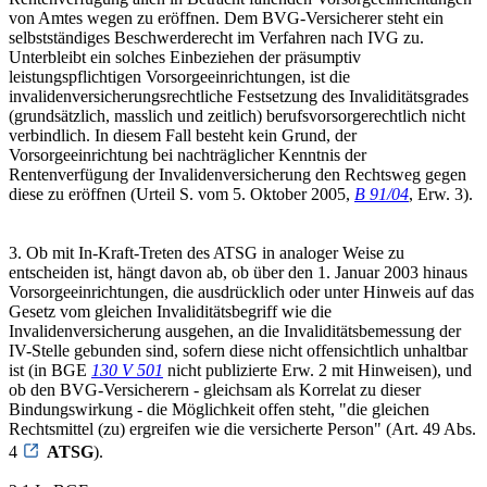
von Amtes wegen zu eröffnen. Dem BVG-Versicherer steht ein
selbstständiges Beschwerderecht im Verfahren nach IVG zu.
Unterbleibt ein solches Einbeziehen der präsumptiv
leistungspflichtigen Vorsorgeeinrichtungen, ist die
invalidenversicherungsrechtliche Festsetzung des Invaliditätsgrades
(grundsätzlich, masslich und zeitlich) berufsvorsorgerechtlich nicht
verbindlich. In diesem Fall besteht kein Grund, der
Vorsorgeeinrichtung bei nachträglicher Kenntnis der
Rentenverfügung der Invalidenversicherung den Rechtsweg gegen
diese zu eröffnen (Urteil S. vom 5. Oktober 2005,
B 91/04
, Erw. 3).
3. Ob mit In-Kraft-Treten des ATSG in analoger Weise zu
entscheiden ist, hängt davon ab, ob über den 1. Januar 2003 hinaus
Vorsorgeeinrichtungen, die ausdrücklich oder unter Hinweis auf das
Gesetz vom gleichen Invaliditätsbegriff wie die
Invalidenversicherung ausgehen, an die Invaliditätsbemessung der
IV-Stelle gebunden sind, sofern diese nicht offensichtlich unhaltbar
ist (in BGE
130 V 501
nicht publizierte Erw. 2 mit Hinweisen), und
ob den BVG-Versicherern - gleichsam als Korrelat zu dieser
Bindungswirkung - die Möglichkeit offen steht, "die gleichen
Rechtsmittel (zu) ergreifen wie die versicherte Person" (Art. 49 Abs.
4
ATSG
).