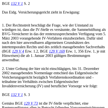
BGE
132 V 1
S. 2
Das Eidg. Versicherungsgericht zieht in Erwägung:
1. Der Rechtsstreit beschlägt die Frage, wie der Umstand zu
würdigen ist, dass die IV-Stelle es versäumte, die Sammelstiftung als
BVG-Versicherer in das der rentenzusprechenden Verfügung vom 5.
März 2003 vorangehende IV-Verfahren einzubeziehen. Dafür sind
nach den hier anwendbaren allgemeinen Grundsätzen des
intertemporalen Rechts und des zeitlich massgebenden Sachverhalts
(BGE
129 V 4
Erw. 1.2, BGE
129 V 169
Erw. 1, 356 Erw. 1, je mit
Hinweisen) die ab 1. Januar 2003 gültigen Bestimmungen
anwendbar.
2. Unter Geltung der hier nicht einschlägigen, bis 31. Dezember
2002 massgebenden Normenlage entschied das Eidgenössische
Vericherungsgericht bezüglich Verfahrenskoordination und -
teilnahme im Verhältnis zwischen Eidgenössischer
Invalidenversicherung (IV) und beruflicher Vorsorge wie folgt:
BGE
132 V 1
S. 3
Gemäss BGE
129 V 73
ist die IV-Stelle verpflichtet, eine
Rentenverfügung allen in Betracht fallenden Vorsorgeeinrichtungen