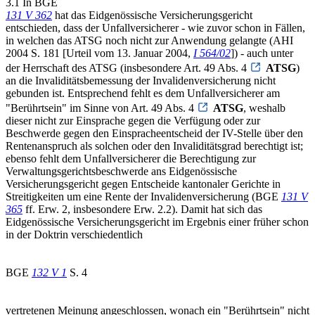
3.1 In BGE
131 V 362
hat das Eidgenössische Versicherungsgericht
entschieden, dass der Unfallversicherer - wie zuvor schon in Fällen,
in welchen das ATSG noch nicht zur Anwendung gelangte (AHI
2004 S. 181 [Urteil vom 13. Januar 2004,
I 564/02
]) - auch unter
der Herrschaft des ATSG (insbesondere Art. 49 Abs. 4
ATSG
)
an die Invaliditätsbemessung der Invalidenversicherung nicht
gebunden ist. Entsprechend fehlt es dem Unfallversicherer am
"Berührtsein" im Sinne von Art. 49 Abs. 4
ATSG
, weshalb
dieser nicht zur Einsprache gegen die Verfügung oder zur
Beschwerde gegen den Einspracheentscheid der IV-Stelle über den
Rentenanspruch als solchen oder den Invaliditätsgrad berechtigt ist;
ebenso fehlt dem Unfallversicherer die Berechtigung zur
Verwaltungsgerichtsbeschwerde ans Eidgenössische
Versicherungsgericht gegen Entscheide kantonaler Gerichte in
Streitigkeiten um eine Rente der Invalidenversicherung (BGE
131 V
365
ff. Erw. 2, insbesondere Erw. 2.2). Damit hat sich das
Eidgenössische Versicherungsgericht im Ergebnis einer früher schon
in der Doktrin verschiedentlich
BGE
132 V 1
S. 4
vertretenen Meinung angeschlossen, wonach ein "Berührtsein" nicht