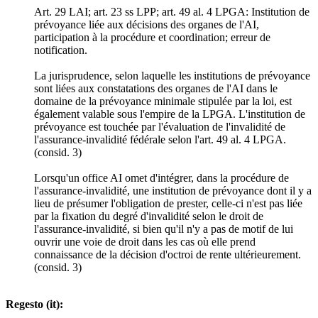
Art. 29 LAI; art. 23 ss LPP; art. 49 al. 4 LPGA: Institution de
prévoyance liée aux décisions des organes de l'AI,
participation à la procédure et coordination; erreur de
notification.
La jurisprudence, selon laquelle les institutions de prévoyance
sont liées aux constatations des organes de l'AI dans le
domaine de la prévoyance minimale stipulée par la loi, est
également valable sous l'empire de la LPGA. L'institution de
prévoyance est touchée par l'évaluation de l'invalidité de
l'assurance-invalidité fédérale selon l'art. 49 al. 4 LPGA.
(consid. 3)
Lorsqu'un office AI omet d'intégrer, dans la procédure de
l'assurance-invalidité, une institution de prévoyance dont il y a
lieu de présumer l'obligation de prester, celle-ci n'est pas liée
par la fixation du degré d'invalidité selon le droit de
l'assurance-invalidité, si bien qu'il n'y a pas de motif de lui
ouvrir une voie de droit dans les cas où elle prend
connaissance de la décision d'octroi de rente ultérieurement.
(consid. 3)
Regesto (it):