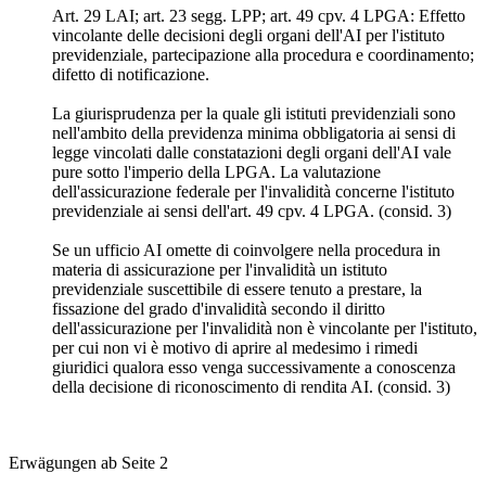
Art. 29 LAI; art. 23 segg. LPP; art. 49 cpv. 4 LPGA: Effetto
vincolante delle decisioni degli organi dell'AI per l'istituto
previdenziale, partecipazione alla procedura e coordinamento;
difetto di notificazione.
La giurisprudenza per la quale gli istituti previdenziali sono
nell'ambito della previdenza minima obbligatoria ai sensi di
legge vincolati dalle constatazioni degli organi dell'AI vale
pure sotto l'imperio della LPGA. La valutazione
dell'assicurazione federale per l'invalidità concerne l'istituto
previdenziale ai sensi dell'art. 49 cpv. 4 LPGA. (consid. 3)
Se un ufficio AI omette di coinvolgere nella procedura in
materia di assicurazione per l'invalidità un istituto
previdenziale suscettibile di essere tenuto a prestare, la
fissazione del grado d'invalidità secondo il diritto
dell'assicurazione per l'invalidità non è vincolante per l'istituto,
per cui non vi è motivo di aprire al medesimo i rimedi
giuridici qualora esso venga successivamente a conoscenza
della decisione di riconoscimento di rendita AI. (consid. 3)
Erwägungen ab Seite 2