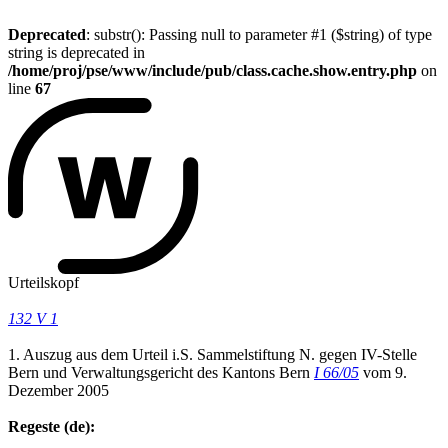
Deprecated
: substr(): Passing null to parameter #1 ($string) of type
string is deprecated in
/home/proj/pse/www/include/pub/class.cache.show.entry.php
on
line
67
Urteilskopf
132 V 1
1. Auszug aus dem Urteil i.S. Sammelstiftung N. gegen IV-Stelle
Bern und Verwaltungsgericht des Kantons Bern
I 66/05
vom 9.
Dezember 2005
Regeste (de):