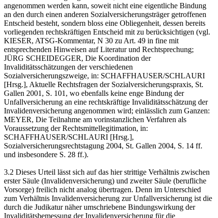
angenommen werden kann, soweit nicht eine eigentliche Bindung
an den durch einen anderen Sozialversicherungsträger getroffenen
Entscheid besteht, sondern bloss eine Obliegenheit, dessen bereits
vorliegenden rechtskräftigen Entscheid mit zu berücksichtigen (vgl.
KIESER, ATSG-Kommentar, N 30 zu Art. 49 in fine mit
entsprechenden Hinweisen auf Literatur und Rechtsprechung;
JÜRG SCHEIDEGGER, Die Koordination der
Invaliditätsschätzungen der verschiedenen
Sozialversicherungszweige, in: SCHAFFHAUSER/SCHLAURI
[Hrsg.], Aktuelle Rechtsfragen der Sozialversicherungspraxis, St.
Gallen 2001, S. 101, wo ebenfalls keine enge Bindung der
Unfallversicherung an eine rechtskräftige Invaliditätsschätzung der
Invalidenversicherung angenommen wird; einlässlich zum Ganzen:
MEYER, Die Teilnahme am vorinstanzlichen Verfahren als
Voraussetzung der Rechtsmittellegitimation, in:
SCHAFFHAUSER/SCHLAURI [Hrsg.],
Sozialversicherungsrechtstagung 2004, St. Gallen 2004, S. 14 ff.
und insbesondere S. 28 ff.).
3.2 Dieses Urteil lässt sich auf das hier strittige Verhältnis zwischen
erster Säule (Invalidenversicherung) und zweiter Säule (berufliche
Vorsorge) freilich nicht analog übertragen. Denn im Unterschied
zum Verhältnis Invalidenversicherung zur Unfallversicherung ist die
durch die Judikatur näher umschriebene Bindungswirkung der
Invaliditätsbemessung der Invalidenversicherung für die