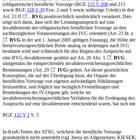
(obligatorische) berufliche Vorsorge (BGE
115 V 208
und 215
sowie BGE
118 V 39
Erw. 2 und 3 sowie seitherige Urteile) in den
Art. 23 ff
.
BVG
positivrechtlich ausdrücklich verankert. Dies
zeigt sich darin, dass sich der Leistungsanspruch auf eine
Invalidenrente der obligatorischen beruflichen Vorsorge an den
sachbezüglichen Voraussetzungen des IVG orientiert (Art. 23 lit. a
BVG
in der seit 1. Januar 2005 gültigen Fassung), die Höhe der
berufsvorsorgerechtlichen Rente analog zu derjenigen nach IVG
bestimmt wird und schliesslich für den Beginn des Anspruchs auf
eine BVG-Invalidenrente gestützt auf Art. 26 Abs. 1
BVG
sinngemäss die entsprechenden invalidenversicherungsrechtlichen
Bestimmungen (Art. 29
IVG
) gelten. An dieser gesetzlichen
Konzeption, die auf der Überlegung fusst, die Organe der
beruflichen Vorsorge von eigenen aufwändigen Abklärungen
freizustellen, und folglich nur bezüglich Feststellungen und
Beurteilungen der IV-Organe gilt, welche im
invalidenversicherungsrechtlichen Verfahren für die Festlegung des
Anspruchs auf eine Invalidenrente entscheidend waren, hat sich mit
BGE
132 V 1
S. 5
In-Kraft-Treten des ATSG, welchem die berufliche Vorsorge
grundsätzlich nicht untersteht (vgl. hiezu im Allgemeinen: KIESER,