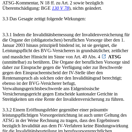
ATSG-Kommentar, N 18 ff. zu Art. 2 sowie bezüglich
Überentschädigung: BGE
130 V 78
), nichts geändert.
3.3 Das Gesagte zeitigt folgende Wirkungen:
3.3.1 Indem die Invaliditätsbemessung der Invalidenversicherung für
die Organe der (obligatorischen) beruflichen Vorsorge über den 1.
Januar 2003 hinaus prinzipiell bindend ist, ist sie geeignet, die
Leistungspflicht des BVG-Versicherers in grundsätzlicher, zeitlicher
und masslicher Hinsicht im Sinne von Art. 49 Abs. 4
ATSG
(unmittelbar) zu berühren. Die Organe der beruflichen Vorsorge sind
daher zur Einsprache gegen die Verfügung oder zur Beschwerde
gegen den Einspracheentscheid der IV-Stelle über den
Rentenanspruch als solchen oder den Invaliditätsgrad berechtigt;
ebenso ist der BVG-Versicherer befugt,
Verwaltungsgerichtsbeschwerde ans Eidgenössische
Versicherungsgericht gegen Entscheide kantonaler Gerichte in
Streitigkeiten um eine Rente der Invalidenversicherung zu führen.
3.3.2 Einem Eröffnungsfehler gegenüber einer präsumtiv
leistungspflichtigen Vorsorgeeinrichtung ist auch unter Geltung des
ATSG in der Weise Rechnung zu tragen, dass den Ergebnissen
bezüglich Invalidität aus dem IV-Verfahren keine Bindungswirkung
für die Invaliditätsbeurteilung im berufsvorsorgerechtlichen