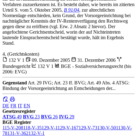
Verfahren zuzuerkennen ist. Es besteht daher, wie bereits im zitierten
Urteil S. vom 5. Oktober 2005,
B 91/04
, zur altrechtlichen
Normenlage entschieden, kein Grund, der Vorsorgeeinrichtung bei
nachträglicher Kenntnis der IV-Rentenverfügung den Rechtsweg
gegen diese zu eröffnen (vgl. Erw. 2 Absatz 2 hievor). Der
angefochtene Gerichtsentscheid, worin der auf Nichteintreten
lautende Einspracheentscheid bestätigt wurde, hält im Ergebnis
Stand.
4. (Gerichtskosten)
132 V 1
09. Dezember 2005
31. Dezember 2006
Bundesgericht
132 V 1
BGE - Sozialversicherungsrecht (bis
2006: EVG)
Gegenstand
Art. 29 IVG; Art. 23 ff. BVG; Art. 49 Abs. 4 ATSG:
Bindung der Vorsorgeeinrichtung an Entscheidungen der...
DE
FR
IT
EN
Gesetzesregister
ATSG
49
BVG
23
BVG
26
IVG
29
BGE Register
115-V-208
118-V-35
129-V-1
129-V-167
129-V-73
130-V-501
130-V-
78
131-V-362
132-V-1