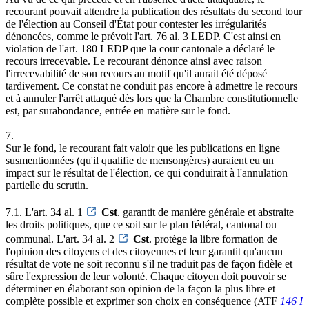
recourant pouvait attendre la publication des résultats du second tour
de l'élection au Conseil d'État pour contester les irrégularités
dénoncées, comme le prévoit l'art. 76 al. 3 LEDP. C'est ainsi en
violation de l'art. 180 LEDP que la cour cantonale a déclaré le
recours irrecevable. Le recourant dénonce ainsi avec raison
l'irrecevabilité de son recours au motif qu'il aurait été déposé
tardivement. Ce constat ne conduit pas encore à admettre le recours
et à annuler l'arrêt attaqué dès lors que la Chambre constitutionnelle
est, par surabondance, entrée en matière sur le fond.
7.
Sur le fond, le recourant fait valoir que les publications en ligne
susmentionnées (qu'il qualifie de mensongères) auraient eu un
impact sur le résultat de l'élection, ce qui conduirait à l'annulation
partielle du scrutin.
7.1. L'art. 34 al. 1
Cst
. garantit de manière générale et abstraite
les droits politiques, que ce soit sur le plan fédéral, cantonal ou
communal. L'art. 34 al. 2
Cst
. protège la libre formation de
l'opinion des citoyens et des citoyennes et leur garantit qu'aucun
résultat de vote ne soit reconnu s'il ne traduit pas de façon fidèle et
sûre l'expression de leur volonté. Chaque citoyen doit pouvoir se
déterminer en élaborant son opinion de la façon la plus libre et
complète possible et exprimer son choix en conséquence (ATF
146 I