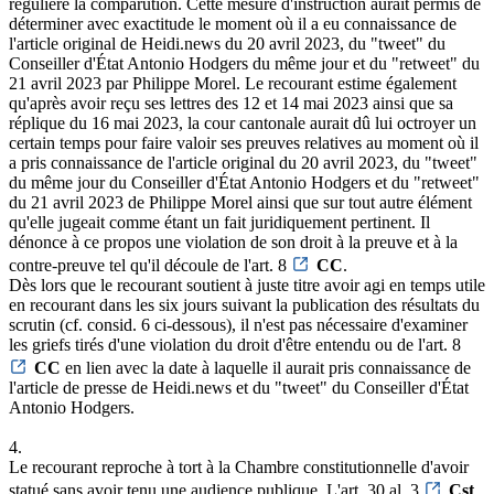
régulière la comparution. Cette mesure d'instruction aurait permis de
déterminer avec exactitude le moment où il a eu connaissance de
l'article original de Heidi.news du 20 avril 2023, du "tweet" du
Conseiller d'État Antonio Hodgers du même jour et du "retweet" du
21 avril 2023 par Philippe Morel. Le recourant estime également
qu'après avoir reçu ses lettres des 12 et 14 mai 2023 ainsi que sa
réplique du 16 mai 2023, la cour cantonale aurait dû lui octroyer un
certain temps pour faire valoir ses preuves relatives au moment où il
a pris connaissance de l'article original du 20 avril 2023, du "tweet"
du même jour du Conseiller d'État Antonio Hodgers et du "retweet"
du 21 avril 2023 de Philippe Morel ainsi que sur tout autre élément
qu'elle jugeait comme étant un fait juridiquement pertinent. Il
dénonce à ce propos une violation de son droit à la preuve et à la
contre-preuve tel qu'il découle de l'art. 8
CC
.
Dès lors que le recourant soutient à juste titre avoir agi en temps utile
en recourant dans les six jours suivant la publication des résultats du
scrutin (cf. consid. 6 ci-dessous), il n'est pas nécessaire d'examiner
les griefs tirés d'une violation du droit d'être entendu ou de l'art. 8
CC
en lien avec la date à laquelle il aurait pris connaissance de
l'article de presse de Heidi.news et du "tweet" du Conseiller d'État
Antonio Hodgers.
4.
Le recourant reproche à tort à la Chambre constitutionnelle d'avoir
statué sans avoir tenu une audience publique. L'art. 30 al. 3
Cst
.,