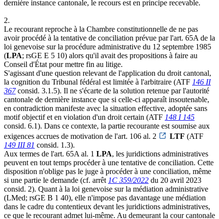
dernière instance cantonale, le recours est en principe recevable.
2.
Le recourant reproche à la Chambre constitutionnelle de ne pas
avoir procédé à la tentative de conciliation prévue par l'art. 65A de la
loi genevoise sur la procédure administrative du 12 septembre 1985
(
LPA
; rsGE E 5 10) alors qu'il avait des propositions à faire au
Conseil d'État pour mettre fin au litige.
S'agissant d'une question relevant de l'application du droit cantonal,
la cognition du Tribunal fédéral est limitée à l'arbitraire (ATF
146 II
367
consid. 3.1.5). Il ne s'écarte de la solution retenue par l'autorité
cantonale de dernière instance que si celle-ci apparaît insoutenable,
en contradiction manifeste avec la situation effective, adoptée sans
motif objectif et en violation d'un droit certain (ATF
148 I 145
consid. 6.1). Dans ce contexte, la partie recourante est soumise aux
exigences accrues de motivation de l'art. 106 al. 2
LTF
(ATF
149 III 81
consid. 1.3).
Aux termes de l'art. 65A al. 1
LPA
, les juridictions administratives
peuvent en tout temps procéder à une tentative de conciliation. Cette
disposition n'oblige pas le juge à procéder à une conciliation, même
si une partie le demande (cf. arrêt
1C 359/2022
du 20 avril 2023
consid. 2). Quant à la loi genevoise sur la médiation administrative
(LMed; rsGE B 1 40), elle n'impose pas davantage une médiation
dans le cadre du contentieux devant les juridictions administratives,
ce que le recourant admet lui-même. Au demeurant la cour cantonale