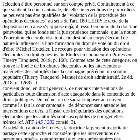
l'élection à titre personnel sur son compte privé. Contrairement à ce
que soutient la cour cantonale, de telles interventions de particuliers
ne peuvent pas être qualifiées de "violation de la procédure des
opérations électorales" au sens de l'art. 180 LEDP: le texte de la
disposition en cause s'y oppose déjà; il ressort en outre de la doctrine
genevoise, qui se fonde sur la jurisprudence cantonale, que la notion
d'opération électorale vise tout acte destiné au corps électoral de
nature à influencer la libre formation du droit de vote ou du droit
d'élire (Michel Hottelier, Le recours pour violation des opérations
électorales en droit genevois, in Études en l'honneur du Professeur
Thierry Tanquerel, 2019, p. 160). Comme acte de cette catégorie, on
trouve le libellé de brochures électorales ou les interventions
matérielles des autorités dans la campagne précédant un scrutin
populaire (Thierry Tanquerel, Manuel de droit administratif, 2e éd.
2018, n. 1268). Il
convient donc, en droit genevois, de nier aux interventions de
particuliers toute dimension d'acte attaquable dans le contentieux de
droits politiques. De même, on ne saurait imposer au citoyen -
comme l'a fait la cour cantonale - de dénoncer sans attendre les
interventions de tiers, à l'instar des irrégularités des opérations
électorales que les autorités sont susceptibles de corriger elles-
mêmes (cf. ATF
145 I 282
consid. 3).
Au-delà du canton de Genève, la doctrine largement majoritaire
partage cette approche et considère que les interventions de
personnes privées, contrairement aux actes préparatoires des