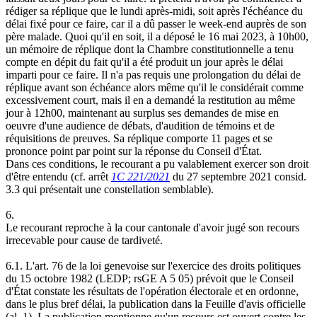
rédiger sa réplique que le lundi après-midi, soit après l'échéance du
délai fixé pour ce faire, car il a dû passer le week-end auprès de son
père malade. Quoi qu'il en soit, il a déposé le 16 mai 2023, à 10h00,
un mémoire de réplique dont la Chambre constitutionnelle a tenu
compte en dépit du fait qu'il a été produit un jour après le délai
imparti pour ce faire. Il n'a pas requis une prolongation du délai de
réplique avant son échéance alors même qu'il le considérait comme
excessivement court, mais il en a demandé la restitution au même
jour à 12h00, maintenant au surplus ses demandes de mise en
oeuvre d'une audience de débats, d'audition de témoins et de
réquisitions de preuves. Sa réplique comporte 11 pages et se
prononce point par point sur la réponse du Conseil d'État.
Dans ces conditions, le recourant a pu valablement exercer son droit
d'être entendu (cf. arrêt
1C 221/2021
du 27 septembre 2021 consid.
3.3 qui présentait une constellation semblable).
6.
Le recourant reproche à la cour cantonale d'avoir jugé son recours
irrecevable pour cause de tardiveté.
6.1. L'art. 76 de la loi genevoise sur l'exercice des droits politiques
du 15 octobre 1982 (LEDP; rsGE A 5 05) prévoit que le Conseil
d'État constate les résultats de l'opération électorale et en ordonne,
dans le plus bref délai, la publication dans la Feuille d'avis officielle
(al. 1). La publication mentionne qu'un recours est ouvert contre les