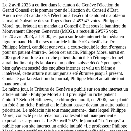
Le 2 avril 2023 a eu lieu dans le canton de Genève l'élection du
Grand Conseil et le premier tour de l'élection du Conseil d'État.
Aucun des 23 candidats à l'élection à l'exécutif cantonal n'a obtenu
la majorité absolue des suffrages fixée à 49'947 votes. Philippe
Morel, qui briguait un mandat au Conseil d'État sous la bannière du
Mouvement Citoyen Genevois (MCG), a recueilli 29'575 voix.
Le 20 avril 2023, à 17h00, est paru sur le site internet du média en
ligne romand Heidi.news un article intitulé «Exclusif - Le Dr
Philippe Morel, candidat genevois, a court-circuité le don d'organes
pour un patient émirati». Selon cet article, Philippe Morel aurait en
2006 greffé un foie à un riche patient domicilié à l'étranger, lequel
aurait indûment pris la place d'un patient suisse décédé peu après;
bien qu'ayant suscité des enquêtes internes et valu un blâme à
l'intéressé, cette affaire n'aurait jamais été ébruitée jusqu'à présent.
Contacté par la rédaction du journal, Philippe Morel aurait nié tout
manquement.
Le même jour, la Tribune de Genève a publié sur son site internet un
article intitulé «Philippe Morel a-t-il privilégié un riche patient
émirati ? Selon Heidi.news, le chirurgien aurait, en 2006, transplanté
un foie à un riche Emirati en le faisant passer devant un autre patient
prioritaire. Le médecin nie tout manquement», dans lequel Philippe
Morel, contacté par la rédaction, contestait tout manquement et
exposait ses arguments. Le 20 avril 2023, le journal "Le Temps" a
publié sur son site internet un article intitulé «Le professeur Philippe