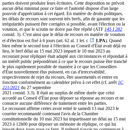
parties doivent produire leurs écritures. Cette disposition ne prévoit
aucun délai minimal pour ce faire et l'autorité dispose d'un large
pouvoir d'appréciation à cet égard. En matière de droits politiques,
les délais de recours sont souvent très brefs, afin de garantir que les
irrégularités puissent être corrigées si possible, avant l'élection ou la
votation, et que le scrutin ne doive pas être répété (ATF
145 I 282
consid. 3). C'est ainsi que le délai de recours en matière de votation
et d'élection est fixé à 6 jours (art. 62 al. 1 let. c
LPA
). Quand
bien même le second tour à l'élection au Conseil d'État avait déjà eu
lieu, le bref délai au 15 mai 2023 imparti le 10 mai 2023 au
recourant pour répliquer était adapté aux circonstances et répondait à
un intérêt public prépondérant à ce que le recours puisse être tranché
le plus rapidement possible de manière à ce que les Conseillers
d'État nouvellement élus puissent, en cas d'irrecevabilité,
respectivement de rejet du recours, être assermentés et entrer en
fonction conformément au calendrier prévu à cet effet (cf. arrêt
1C
221/2021
du 27 septembre
2021 consid. 3.3). Il était au surplus de même durée que celui
accordé au Conseil d'État pour déposer sa réponse au recours et ne
consacre aucune différence de traitement entre les parties.
Le recourant affirme certes avoir retiré le samedi 13 mai 2023 le
courrier recommandé contenant l'avis de la Chambre
constitutionnelle du 10 mai 2023 lui impartissant un délai au 15 mai
2023 à 12h00 pour déposer un mémoire de réplique, ce qui lui
laissait deux jours pour ce faire. Il prétend n'avoir pu commencer à