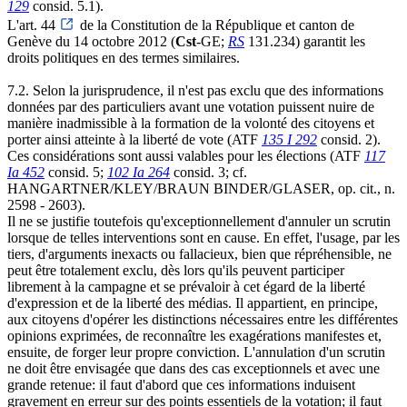
129
consid. 5.1).
L'art. 44
de la Constitution de la République et canton de
Genève du 14 octobre 2012 (
Cst
-GE;
RS
131.234) garantit les
droits politiques en des termes similaires.
7.2. Selon la jurisprudence, il n'est pas exclu que des informations
données par des particuliers avant une votation puissent nuire de
manière inadmissible à la formation de la volonté des citoyens et
porter ainsi atteinte à la liberté de vote (ATF
135 I 292
consid. 2).
Ces considérations sont aussi valables pour les élections (ATF
117
Ia 452
consid. 5;
102 Ia 264
consid. 3; cf.
HANGARTNER/KLEY/BRAUN BINDER/GLASER, op. cit., n.
2598 - 2603).
Il ne se justifie toutefois qu'exceptionnellement d'annuler un scrutin
lorsque de telles interventions sont en cause. En effet, l'usage, par les
tiers, d'arguments inexacts ou fallacieux, bien que répréhensible, ne
peut être totalement exclu, dès lors qu'ils peuvent participer
librement à la campagne et se prévaloir à cet égard de la liberté
d'expression et de la liberté des médias. Il appartient, en principe,
aux citoyens d'opérer les distinctions nécessaires entre les différentes
opinions exprimées, de reconnaître les exagérations manifestes et,
ensuite, de forger leur propre conviction. L'annulation d'un scrutin
ne doit être envisagée que dans des cas exceptionnels et avec une
grande retenue: il faut d'abord que ces informations induisent
gravement en erreur sur des points essentiels de la votation; il faut