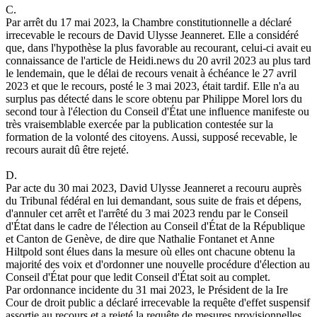
C.
Par arrêt du 17 mai 2023, la Chambre constitutionnelle a déclaré
irrecevable le recours de David Ulysse Jeanneret. Elle a considéré
que, dans l'hypothèse la plus favorable au recourant, celui-ci avait eu
connaissance de l'article de Heidi.news du 20 avril 2023 au plus tard
le lendemain, que le délai de recours venait à échéance le 27 avril
2023 et que le recours, posté le 3 mai 2023, était tardif. Elle n'a au
surplus pas détecté dans le score obtenu par Philippe Morel lors du
second tour à l'élection du Conseil d'État une influence manifeste ou
très vraisemblable exercée par la publication contestée sur la
formation de la volonté des citoyens. Aussi, supposé recevable, le
recours aurait dû être rejeté.
D.
Par acte du 30 mai 2023, David Ulysse Jeanneret a recouru auprès
du Tribunal fédéral en lui demandant, sous suite de frais et dépens,
d'annuler cet arrêt et l'arrêté du 3 mai 2023 rendu par le Conseil
d'État dans le cadre de l'élection au Conseil d'État de la République
et Canton de Genève, de dire que Nathalie Fontanet et Anne
Hiltpold sont élues dans la mesure où elles ont chacune obtenu la
majorité des voix et d'ordonner une nouvelle procédure d'élection au
Conseil d'État pour que ledit Conseil d'État soit au complet.
Par ordonnance incidente du 31 mai 2023, le Président de la Ire
Cour de droit public a déclaré irrecevable la requête d'effet suspensif
assortie au recours et a rejeté la requête de mesures provisionnelles