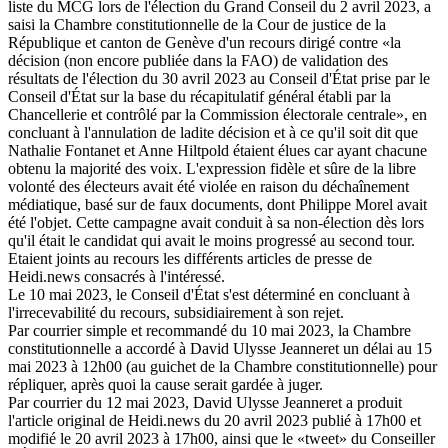
liste du MCG lors de l'élection du Grand Conseil du 2 avril 2023, a
saisi la Chambre constitutionnelle de la Cour de justice de la
République et canton de Genève d'un recours dirigé contre «la
décision (non encore publiée dans la FAO) de validation des
résultats de l'élection du 30 avril 2023 au Conseil d'État prise par le
Conseil d'État sur la base du récapitulatif général établi par la
Chancellerie et contrôlé par la Commission électorale centrale», en
concluant à l'annulation de ladite décision et à ce qu'il soit dit que
Nathalie Fontanet et Anne Hiltpold étaient élues car ayant chacune
obtenu la majorité des voix. L'expression fidèle et sûre de la libre
volonté des électeurs avait été violée en raison du déchaînement
médiatique, basé sur de faux documents, dont Philippe Morel avait
été l'objet. Cette campagne avait conduit à sa non-élection dès lors
qu'il était le candidat qui avait le moins progressé au second tour.
Etaient joints au recours les différents articles de presse de
Heidi.news consacrés à l'intéressé.
Le 10 mai 2023, le Conseil d'État s'est déterminé en concluant à
l'irrecevabilité du recours, subsidiairement à son rejet.
Par courrier simple et recommandé du 10 mai 2023, la Chambre
constitutionnelle a accordé à David Ulysse Jeanneret un délai au 15
mai 2023 à 12h00 (au guichet de la Chambre constitutionnelle) pour
répliquer, après quoi la cause serait gardée à juger.
Par courrier du 12 mai 2023, David Ulysse Jeanneret a produit
l'article original de Heidi.news du 20 avril 2023 publié à 17h00 et
modifié le 20 avril 2023 à 17h00, ainsi que le «tweet» du Conseiller