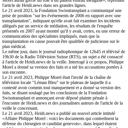
Morel aurait greffé un foie à un patient émirati inéligible», reprenant
l'article de Heidi.news dans ses grandes lignes.
Le 21 avril 2023, la Fondation Swisstransplant a communiqué une
prise de position "sur les événements de 2006 en rapport avec une
transplantation", indiquant qu'elle avait fait examiner les incidents
allégués par un service de médiation, les résultats de l'enquête
présentés en 2007 ayant montré qu'il y avait, certes, eu une erreur de
communication des spécialistes impliqués, mais que la
transplantation en cause pouvait être qualifiée de judicieuse sur le
plan médical.
Le même jour, dans le journal radiophonique de 12h45 et télévisé de
19h30 de la Radio Télévision Suisse (RTS), un sujet a été consacré
à l'article de Heidi.news de Ia veille. Interrogé à ce propos, Philippe
Morel a donné sa version des faits et a nié les accusations portées à
son encontre.
Le 21 avril 2023, Philippe Morel était l'invité de la chaîne de
télévision locale "Léman Bleu" sur le plateau de laquelle il a
contesté avoir commis tout manquement et a donné sa version des
faits, se disant soulagé par les conclusions de la Fondation
Swisstransplant et annonçant avoir déposé plainte pénale à
l'encontre de Heidi.news et des journalistes auteurs de l'article de la
veille le concernant.
Le 21 avril 2023, Heidi.news a publié un nouvel article intitulé
«Affaire Philippe Morel : voici les documents qui contredisent la
défense du chirurgien et candidat genevois», dans lequel étaient