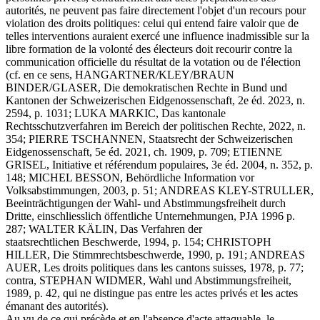
autorités, ne peuvent pas faire directement l'objet d'un recours pour
violation des droits politiques: celui qui entend faire valoir que de
telles interventions auraient exercé une influence inadmissible sur la
libre formation de la volonté des électeurs doit recourir contre la
communication officielle du résultat de la votation ou de l'élection
(cf. en ce sens, HANGARTNER/KLEY/BRAUN
BINDER/GLASER, Die demokratischen Rechte in Bund und
Kantonen der Schweizerischen Eidgenossenschaft, 2e éd. 2023, n.
2594, p. 1031; LUKA MARKIC, Das kantonale
Rechtsschutzverfahren im Bereich der politischen Rechte, 2022, n.
354; PIERRE TSCHANNEN, Staatsrecht der Schweizerischen
Eidgenossenschaft, 5e éd. 2021, ch. 1909, p. 709; ETIENNE
GRISEL, Initiative et référendum populaires, 3e éd. 2004, n. 352, p.
148; MICHEL BESSON, Behördliche Information vor
Volksabstimmungen, 2003, p. 51; ANDREAS KLEY-STRULLER,
Beeinträchtigungen der Wahl- und Abstimmungsfreiheit durch
Dritte, einschliesslich öffentliche Unternehmungen, PJA 1996 p.
287; WALTER KÄLIN, Das Verfahren der
staatsrechtlichen Beschwerde, 1994, p. 154; CHRISTOPH
HILLER, Die Stimmrechtsbeschwerde, 1990, p. 191; ANDREAS
AUER, Les droits politiques dans les cantons suisses, 1978, p. 77;
contra, STEPHAN WIDMER, Wahl und Abstimmungsfreiheit,
1989, p. 42, qui ne distingue pas entre les actes privés et les actes
émanant des autorités).
Au vu de ce qui précède et en l'absence d'acte attaquable, le