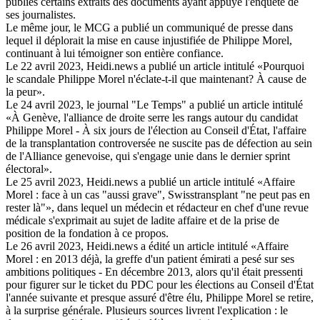
publiés certains extraits des documents ayant appuyé l'enquête de
ses journalistes.
Le même jour, le MCG a publié un communiqué de presse dans
lequel il déplorait la mise en cause injustifiée de Philippe Morel,
continuant à lui témoigner son entière confiance.
Le 22 avril 2023, Heidi.news a publié un article intitulé «Pourquoi
le scandale Philippe Morel n'éclate-t-il que maintenant? À cause de
la peur».
Le 24 avril 2023, le journal "Le Temps" a publié un article intitulé
«À Genève, l'alliance de droite serre les rangs autour du candidat
Philippe Morel - À six jours de l'élection au Conseil d'État, l'affaire
de la transplantation controversée ne suscite pas de défection au sein
de l'Alliance genevoise, qui s'engage unie dans le dernier sprint
électoral».
Le 25 avril 2023, Heidi.news a publié un article intitulé «Affaire
Morel : face à un cas "aussi grave", Swisstransplant "ne peut pas en
rester là"», dans lequel un médecin et rédacteur en chef d'une revue
médicale s'exprimait au sujet de ladite affaire et de la prise de
position de la fondation à ce propos.
Le 26 avril 2023, Heidi.news a édité un article intitulé «Affaire
Morel : en 2013 déjà, la greffe d'un patient émirati a pesé sur ses
ambitions politiques - En décembre 2013, alors qu'il était pressenti
pour figurer sur le ticket du PDC pour les élections au Conseil d'État
l'année suivante et presque assuré d'être élu, Philippe Morel se retire,
à la surprise générale. Plusieurs sources livrent l'explication : le