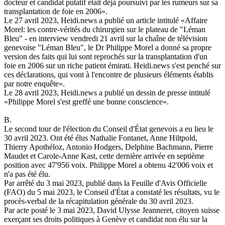
docteur et candidat putatif était déjà poursuivi par les rumeurs sur sa
transplantation de foie en 2006».
Le 27 avril 2023, Heidi.news a publié un article intitulé «Affaire
Morel: les contre-vérités du chirurgien sur le plateau de "Léman
Bleu" - en interview vendredi 21 avril sur la chaîne de télévision
genevoise "Léman Bleu", le Dr Philippe Morel a donné sa propre
version des faits qui lui sont reprochés sur la transplantation d'un
foie en 2006 sur un riche patient émirati. Heidi.news s'est penché sur
ces déclarations, qui vont à l'encontre de plusieurs éléments établis
par notre enquête».
Le 28 avril 2023, Heidi.news a publié un dessin de presse intitulé
«Philippe Morel s'est greffé une bonne conscience».
B.
Le second tour de l'élection du Conseil d'État genevois a eu lieu le
30 avril 2023. Ont été élus Nathalie Fontanet, Anne Hiltpold,
Thierry Apothéloz, Antonio Hodgers, Delphine Bachmann, Pierre
Maudet et Carole-Anne Kast, cette dernière arrivée en septième
position avec 47'956 voix. Philippe Morel a obtenu 42'006 voix et
n'a pas été élu.
Par arrêté du 3 mai 2023, publié dans la Feuille d'Avis Officielle
(FAO) du 5 mai 2023, le Conseil d'État a constaté les résultats, vu le
procès-verbal de la récapitulation générale du 30 avril 2023.
Par acte posté le 3 mai 2023, David Ulysse Jeanneret, citoyen suisse
exerçant ses droits politiques à Genève et candidat non élu sur la