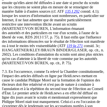
ensuite qu'elles aient été diffusées à une date si proche du scrutin
que les citoyens ne soient plus en mesure de se renseigner de
manière fiable à d'autres sources (cf. ATF
135 I 292
consid. 4.1);
lorsque les sources d'information sont nombreuses, en particulier sur
Internet, il ne faut admettre que de manière particulièrement
restrictive une intervention illicite avant un scrutin
(MARTENET/VON BÜREN, L'information émanant
des autorités et des particuliers en vue d'un scrutin, à l'aune de la
liberté de vote, RDS 2013 I 57, p. 75). Il faut enfin que l'influence
des informations dénoncées sur le résultat de l'élection soit manifeste
ou à tout le moins très vraisemblable (ATF
119 Ia 271
consid. 3c;
HANGARTNER/KLEY/BRAUN BINDER/GLASER, op. cit., n.
2602). Les conditions d'annulation du scrutin sont ainsi plus strictes
qu'en cas d'atteinte à la liberté de vote commise par les autorités
(MARTENET/VON BÜREN, op. cit., P. 75).
7.3. En l'occurrence, comme l'a relevé la Chambre constitutionnelle,
l'impact des articles diffusés en ligne par Heidi.news mettant en
cause le candidat Philippe Morel sur la formation de l'opinion des
électeurs doit être relativisé et n'est pas de nature à conduire à
l'annulation et à la répétition du second tour de l'élection au Conseil
d'État. Le premier article de Heidi.news a en effet été diffusé en
ligne dix jours avant le scrutin et mentionnait expressément que
Philippe Morel niait tout manquement. Celui-ci a eu l'occasion de
s'exprimer dès le lendemain sur les accusations portées à son