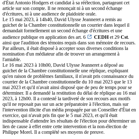
d'État Antonio Hodgers et candidat à sa réélection, partageant cet
article sur son compte. Il ne renonçait ni à un second échange
d'écritures, ni à une audience de plaidoirie orale.
Le 15 mai 2023, à 14h40, David Ulysse Jeanneret a remis au
guichet de la Chambre constitutionnelle un courrier dans lequel il
demandait formellement un second échange d'écritures et une
audience publique en application des art. 6
CEDH
et 29
Cst
.
ainsi que l'audition des témoins requis dans son mémoire de recours.
Par ailleurs, il était disposé à accepter sous diverses conditions la
nomination d'un médiateur afin de trouver un arrangement à
l'amiable.
Le 16 mai 2023 à 10h00, David Ulysse Jeanneret a déposé au
guichet de la Chambre constitutionnelle une réplique, expliquant
qu'en raison de problèmes familiaux, il n'avait pris connaissance du
courrier de la Chambre constitutionnelle du 10 mai 2023 que le 13
mai 2023 et qu'il n'avait ainsi disposé que de peu de temps pour se
déterminer. Il a demandé la restitution du délai de réplique au 16 mai
2023, à 12h00. Il a contesté la tardiveté de son recours aux motifs
qu'il ne reposait pas sur un acte préparatoire à l'élection, mais sur
l'intervention illicite d'un média propagée par un Conseiller d'État en
exercice, qui n'avait pris fin que le 5 mai 2023, et qu'il était
indispensable d'attendre les résultats de l'élection pour déterminer un
lien de cause à effet entre cette intervention et la non-élection de
Philippe Morel. Il a complété ses moyens de preuve.