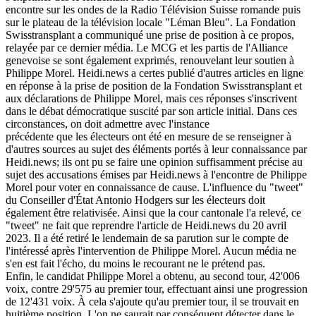
encontre sur les ondes de la Radio Télévision Suisse romande puis
sur le plateau de la télévision locale "Léman Bleu". La Fondation
Swisstransplant a communiqué une prise de position à ce propos,
relayée par ce dernier média. Le MCG et les partis de l'Alliance
genevoise se sont également exprimés, renouvelant leur soutien à
Philippe Morel. Heidi.news a certes publié d'autres articles en ligne
en réponse à la prise de position de la Fondation Swisstransplant et
aux déclarations de Philippe Morel, mais ces réponses s'inscrivent
dans le débat démocratique suscité par son article initial. Dans ces
circonstances, on doit admettre avec l'instance
précédente que les électeurs ont été en mesure de se renseigner à
d'autres sources au sujet des éléments portés à leur connaissance par
Heidi.news; ils ont pu se faire une opinion suffisamment précise au
sujet des accusations émises par Heidi.news à l'encontre de Philippe
Morel pour voter en connaissance de cause. L'influence du "tweet"
du Conseiller d'État Antonio Hodgers sur les électeurs doit
également être relativisée. Ainsi que la cour cantonale l'a relevé, ce
"tweet" ne fait que reprendre l'article de Heidi.news du 20 avril
2023. Il a été retiré le lendemain de sa parution sur le compte de
l'intéressé après l'intervention de Philippe Morel. Aucun média ne
s'en est fait l'écho, du moins le recourant ne le prétend pas.
Enfin, le candidat Philippe Morel a obtenu, au second tour, 42'006
voix, contre 29'575 au premier tour, effectuant ainsi une progression
de 12'431 voix. À cela s'ajoute qu'au premier tour, il se trouvait en
huitième position. L'on ne saurait par conséquent détecter dans le