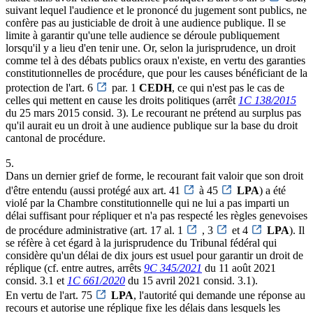
suivant lequel l'audience et le prononcé du jugement sont publics, ne
confère pas au justiciable de droit à une audience publique. Il se
limite à garantir qu'une telle audience se déroule publiquement
lorsqu'il y a lieu d'en tenir une. Or, selon la jurisprudence, un droit
comme tel à des débats publics oraux n'existe, en vertu des garanties
constitutionnelles de procédure, que pour les causes bénéficiant de la
protection de l'art. 6
par. 1
CEDH
, ce qui n'est pas le cas de
celles qui mettent en cause les droits politiques (arrêt
1C 138/2015
du 25 mars 2015 consid. 3). Le recourant ne prétend au surplus pas
qu'il aurait eu un droit à une audience publique sur la base du droit
cantonal de procédure.
5.
Dans un dernier grief de forme, le recourant fait valoir que son droit
d'être entendu (aussi protégé aux art. 41
à 45
LPA
) a été
violé par la Chambre constitutionnelle qui ne lui a pas imparti un
délai suffisant pour répliquer et n'a pas respecté les règles genevoises
de procédure administrative (art. 17 al. 1
, 3
et 4
LPA
). Il
se réfère à cet égard à la jurisprudence du Tribunal fédéral qui
considère qu'un délai de dix jours est usuel pour garantir un droit de
réplique (cf. entre autres, arrêts
9C 345/2021
du 11 août 2021
consid. 3.1 et
1C 661/2020
du 15 avril 2021 consid. 3.1).
En vertu de l'art. 75
LPA
, l'autorité qui demande une réponse au
recours et autorise une réplique fixe les délais dans lesquels les