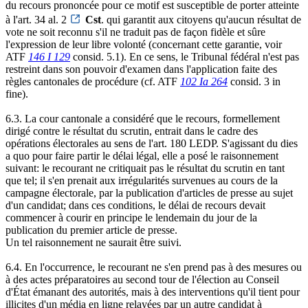
du recours prononcée pour ce motif est susceptible de porter atteinte
à l'art. 34 al. 2
Cst
. qui garantit aux citoyens qu'aucun résultat de
vote ne soit reconnu s'il ne traduit pas de façon fidèle et sûre
l'expression de leur libre volonté (concernant cette garantie, voir
ATF
146 I 129
consid. 5.1). En ce sens, le Tribunal fédéral n'est pas
restreint dans son pouvoir d'examen dans l'application faite des
règles cantonales de procédure (cf. ATF
102 Ia 264
consid. 3 in
fine).
6.3. La cour cantonale a considéré que le recours, formellement
dirigé contre le résultat du scrutin, entrait dans le cadre des
opérations électorales au sens de l'art. 180 LEDP. S'agissant du dies
a quo pour faire partir le délai légal, elle a posé le raisonnement
suivant: le recourant ne critiquait pas le résultat du scrutin en tant
que tel; il s'en prenait aux irrégularités survenues au cours de la
campagne électorale, par la publication d'articles de presse au sujet
d'un candidat; dans ces conditions, le délai de recours devait
commencer à courir en principe le lendemain du jour de la
publication du premier article de presse.
Un tel raisonnement ne saurait être suivi.
6.4. En l'occurrence, le recourant ne s'en prend pas à des mesures ou
à des actes préparatoires au second tour de l'élection au Conseil
d'État émanant des autorités, mais à des interventions qu'il tient pour
illicites d'un média en ligne relayées par un autre candidat à