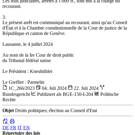
Les frais judiciaires, arrêtés à 1'000 fr., sont mis à la charge du
recourant.
3.
Le présent arrêt est communiqué au recourant, ainsi qu'au Conseil
d'État et à la Chambre constitutionnelle de la Cour de justice de la
République et canton de Genève.
Lausanne, le 4 juillet 2024
Au nom de la Ire Cour de droit public
du Tribunal fédéral suisse
Le Président : Kneubühler
Le Greffier : Parmelin
1C_266/2023
04. Juli 2024
22. Juli 2024
Bundesgericht
Publiziert als BGE-150-I-204
Politische
Rechte
Objet
Droits politiques; élection au Conseil d'Etat
DE
FR
IT
EN
Répertoire des lois