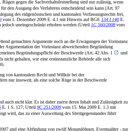
 Rügen gegen die Sachverhaltsfeststellung sind nur zulässig, wenn
ür den Ausgang des Verfahrens entscheidend sein kann (Art. 97
slegung des eidgenössischen und kantonalen Verfassungsrechts frei,
9
vom 1. Dezember 2009 E. 4.1 mit Hinweis auf BGE
134 I 140
E.
nn jedoch uneingeschränkt erhoben werden (Urteil
1C 560/2008
vom
e geltend gemachten Argumente noch an die Erwägungen der Vorinstanz
 der Argumentation der Vorinstanz abweichenden Begründung
lgemeinen Begründungspflicht der Beschwerde (Art. 42 Abs. 1
und
s nicht gehalten, wie eine erstinstanzliche Behörde alle sich
4).
ung von kantonalem Recht und Willkür bei der
ern nur insoweit, als eine solche Rüge in der Beschwerde
auch nicht klar. Es ist daher zuerst deren Inhalt und Zulässigkeit zu
5
E. 1 S. 127; Urteil
9C 251/2009
vom 15. Mai 2009 E. 1.3 mit
ngt wird, das zu einer Ausweitung des Streitgegenstandes führt
 2007 und eine Abfindung von zwölf Monatslöhnen. Eventualiter - zur