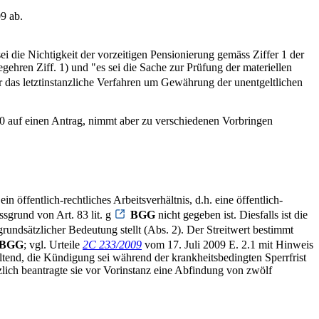
9 ab.
 die Nichtigkeit der vorzeitigen Pensionierung gemäss Ziffer 1 der
ehren Ziff. 1) und "es sei die Sache zur Prüfung der materiellen
r das letztinstanzliche Verfahren um Gewährung der unentgeltlichen
0 auf einen Antrag, nimmt aber zu verschiedenen Vorbringen
 ein öffentlich-rechtliches Arbeitsverhältnis, d.h. eine öffentlich-
ssgrund von Art. 83 lit. g
BGG
nicht gegeben ist. Diesfalls ist die
rundsätzlicher Bedeutung stellt (Abs. 2). Der Streitwert bestimmt
BGG
; vgl. Urteile
2C 233/2009
vom 17. Juli 2009 E. 2.1 mit Hinweis
ltend, die Kündigung sei während der krankheitsbedingten Sperrfrist
zlich beantragte sie vor Vorinstanz eine Abfindung von zwölf