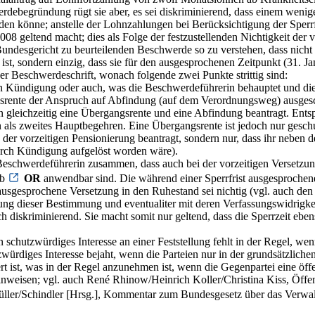
rdebegründung rügt sie aber, es sei diskriminierend, dass einem wenige
n könne; anstelle der Lohnzahlungen bei Berücksichtigung der Sperrfris
08 geltend macht; dies als Folge der festzustellenden Nichtigkeit der 
Bundesgericht zu beurteilenden Beschwerde so zu verstehen, dass nicht d
st, sondern einzig, dass sie für den ausgesprochenen Zeitpunkt (31. J
 der Beschwerdeschrift, wonach folgende zwei Punkte strittig sind:
en Kündigung oder auch, was die Beschwerdeführerin behauptet und die 
gsrente der Anspruch auf Abfindung (auf dem Verordnungsweg) ausges
in gleichzeitig eine Übergangsrente und eine Abfindung beantragt. Ent
 als zweites Hauptbegehren. Eine Übergangsrente ist jedoch nur geschu
 der vorzeitigen Pensionierung beantragt, sondern nur, dass ihr neben 
urch Kündigung aufgelöst worden wäre).
eschwerdeführerin zusammen, dass auch bei der vorzeitigen Versetzun
 b
OR
anwendbar sind. Die während einer Sperrfrist ausgesprochene
usgesprochene Versetzung in den Ruhestand sei nichtig (vgl. auch den
ng dieser Bestimmung und eventualiter mit deren Verfassungswidrigkeit
h diskriminierend. Sie macht somit nur geltend, dass die Sperrzeit eb
 schutzwürdiges Interesse an einer Feststellung fehlt in der Regel, wenn
ürdiges Interesse bejaht, wenn die Parteien nur in der grundsätzlichen
hert ist, was in der Regel anzunehmen ist, wenn die Gegenpartei eine öf
weisen; vgl. auch René Rhinow/Heinrich Koller/Christina Kiss, Öffent
/Müller/Schindler [Hrsg.], Kommentar zum Bundesgesetz über das Verwa