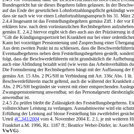
Bundesgericht hat sie dieses Begehren fallen gelassen. In der Beschwe
auf das Ende der gesetzlichen Lohnfortzahlungspflicht gekündigt werde
dass sie nach wie vor einen Lohnfortzahlungsanspruch bis 31. März 20
2.4.4 Insgesamt ist das Feststellungsbegehren gemäss Ziff. 1 der vor 
erklären bzw. nach dem vorinstanzlichen Rechtsbegehren aufzuheben i
gemäss E. 2.4.2 hiervor ergibt sich dies auch aus der Präzisierung in
"Gilt die Kündigungssperrzeit bei Krankheit nur bei einer ordentlich
Kann bei vorzeitiger Pensionierung und Zusprechung einer Übergan
Aus dem zweiten Punkt ist zu schliessen, dass die Beschwerdeführer
Eventualbegehrens neben dem Feststellungsbegehren gestellt, sondern
folgt, dass die Beschwerdeführerin nicht grundsätzlich die Aufhebung
auch eine Abfindung bezahlt wird (wie wenn das Arbeitsverhältnis d
Die Formulierung der Rechtsbegehren hängt mit der Auffassung der B
gemäss Art. 15 Abs. 2 PG/SH in Verbindung mit Art. 336c Abs. 1 lit.
Beschwerdeführerin macht geltend, auch die während der Krankheit a
Abs. 2 PG/SH begründet sie vorerst mit einer entsprechenden Auslegu
Zwangspensionierung anwendbar, sei das Personalgesetz diesbezüglic
anwendbar ist.
2.4.5 Zu prüfen bleibt die Zulässigkeit des Feststellungsbegehrens. Ein
vollstreckbare Leistung zu verlangen. Ausnahmsweise wird ein schutzw
Erfüllung der Leistung auf blosse Feststellung hin zweifelsfrei gesic
Urteil
4C.341/2004
vom 4. November 2004 E. 2.1, je mit weiteren Hin
Frankfurt a.M. 1996, Rz. 1187 ff.; Beatrice Weber-Dürler, in: Auer
VwVG
).