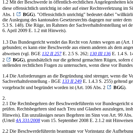
1.2 Mit der Beschwerde in öffentlich-rechtlichen Angelegenheiten k
diese offensichtlich unrichtig ist oder auf einer Rechtsverletzung im 
Abs. 1
BGG
). "Offensichtlich unrichtig" bedeutet dabei "willkü
die Auslegung des kantonalen Gesetzesrechts dagegen nur unter de
5.3 S. 148). Die Rüge, im Rahmen der Sachverhaltsfeststellung sei d
6. April 2009 E. 1.2 mit Hinweis).
1.3 Das Bundesgericht wendet das Recht von Amtes wegen an (Art. 
gebunden; es kann eine Beschwerde aus einem anderen als dem ange
abweisen (vgl. BGE
132 II 257
E. 2.5 S. 262;
130 III 136
E. 1.4 S. 1
2
BGG
), grundsätzlich nur die geltend gemachten Rügen, sofern di
stellenden rechtlichen Fragen zu untersuchen, wenn diese vor Bund
1.4 Die Anforderungen an die Begründung sind strenger, wenn die Ve
Sachverhaltsfeststellung - BGE
133 II 249
E. 1.4.3 S. 255) geltend g
vorgebracht und begründet worden ist (Art. 106 Abs. 2
BGG
).
2.
2.1 Die Rechtsbegehren der Beschwerdeführerin vor Bundesgericht stimm
prüfen. Rechtsbegehren sind nach Treu und Glauben auszulegen, i
Hinweis). Ein unzulässiges neues Begehren im Sinn von Art. 99 Abs
(Urteil
4A 331/2008
vom 15. September 2008 E. 2.1.2 mit Hinweisen
2.2 Die Beschwerdeführerin beantragte vor Vorinstanz die Aufhebung