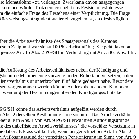
itere Monatslöhne - zu verlangen. Zwar kann davon ausgegangen
chkommen würde. Trotzdem erscheint das Feststellungsinteresse
um die einfache Frage des Bestehens einer Verpflichtung. Die Frage
 Rückweisungsantrag nicht weiter einzugehen ist, da diesbezüglich
er die Arbeitsverhältnisse des Staatspersonals des Kantons
sem Zeitpunkt war sie zu 100 % arbeitsunfähig. Sie geht davon aus,
 gemäss Art. 15 Abs. 2 PG/SH in Verbindung mit Art. 336c Abs. 1 lit.
 die Auflösung des Arbeitsverhältnisses neben der Kündigung und
sbehörde Mitarbeitende vorzeitig in den Ruhestand versetzen, sofern
Dienstverhältnis ununterbrochen fünf Jahre gedauert habe. Besondere
essen vorgenommen werden könne. Anders als in andern Kantonen
ge Anwendung der Bestimmungen über den Kündigungsschutz bei
1 PG/SH könne das Arbeitsverhältnis aufgelöst werden durch
 von Abs. 2 derselben Bestimmung laute sodann: "Das Arbeitsverhältnis
geber alle in Abs. 1 von Art. 9 PG/SH erwähnten Auflösungsgründe
des unbefristeten Arbeitsverhältnisses" die vorzeitige Versetzung in
 daher als krass willkürlich, wenn ausgerechnet bei Art. 15 Abs. 2
 Auflösungsgrund der vorzeitigen Pensionierung im Sinne von Art. 9