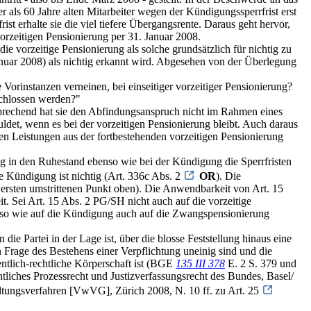
r als 60 Jahre alten Mitarbeiter wegen der Kündigungssperrfrist erst
t erhalte sie die viel tiefere Übergangsrente. Daraus geht hervor,
vorzeitigen Pensionierung per 31. Januar 2008.
ie vorzeitige Pensionierung als solche grundsätzlich für nichtig zu
anuar 2008) als nichtig erkannt wird. Abgesehen von der Überlegung
Vorinstanzen verneinen, bei einseitiger vorzeitiger Pensionierung?
chlossen werden?"
sprechend hat sie den Abfindungsanspruch nicht im Rahmen eines
ldet, wenn es bei der vorzeitigen Pensionierung bleibt. Auch daraus
den Leistungen aus der fortbestehenden vorzeitigen Pensionierung
g in den Ruhestand ebenso wie bei der Kündigung die Sperrfristen
 Kündigung ist nichtig (Art. 336c Abs. 2
OR
). Die
 ersten umstrittenen Punkt oben). Die Anwendbarkeit von Art. 15
. Sei Art. 15 Abs. 2 PG/SH nicht auch auf die vorzeitige
enso wie auf die Kündigung auch auf die Zwangspensionierung
 die Partei in der Lage ist, über die blosse Feststellung hinaus eine
 Frage des Bestehens einer Verpflichtung uneinig sind und die
fentlich-rechtliche Körperschaft ist (BGE
135 III 378
E. 2 S. 379 und
liches Prozessrecht und Justizverfassungsrecht des Bundes, Basel/
ltungsverfahren [VwVG], Zürich 2008, N. 10 ff. zu Art. 25