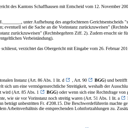
richt des Kantons Schaffhausen mit Entscheid vom 12. November 200
H.________, unter Aufhebung des angefochtenen Gerichtsentscheids "sei
; eventuell sei die Sache an die Vorinstanz zurückzuweisen" (Rechtsbeg
stanz zurückzuweisen" (Rechtsbegehren Ziff. 2). Zudem ersucht sie fü
ntgeltlichen Verbeiständung).
hliesst, verzichtet das Obergericht mit Eingabe vom 26. Februar 201
onalen Instanz (Art. 86 Abs. 1 lit. d
, Art. 90
BGG
) und betrifft
elt sich um eine vermögensrechtliche Streitigkeit, weshalb der Ausschlu
t wird (Art. 85 Abs. 1
BGG
) oder wenn sich eine Rechtsfrage von g
e, wie sie vor Vorinstanz noch streitig waren (Art. 51 Abs. 1 lit. a
n beträgt unbestritten Fr. 4'208.15. Die Beschwerdeführerin machte ge
ndem Arbeitsverhältnis die entsprechenden Lohnfortzahlungen zu. Zusät