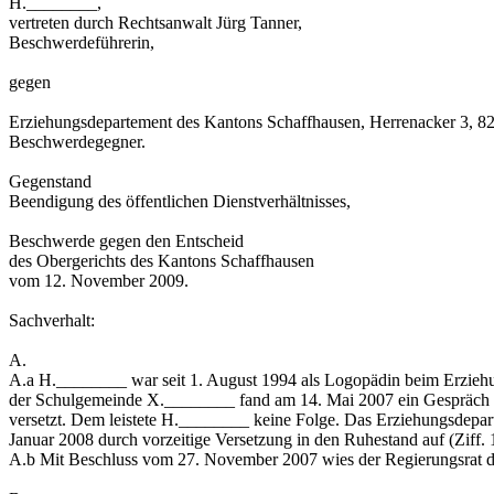
H.________,
vertreten durch Rechtsanwalt Jürg Tanner,
Beschwerdeführerin,
gegen
Erziehungsdepartement des Kantons Schaffhausen, Herrenacker 3, 8
Beschwerdegegner.
Gegenstand
Beendigung des öffentlichen Dienstverhältnisses,
Beschwerde gegen den Entscheid
des Obergerichts des Kantons Schaffhausen
vom 12. November 2009.
Sachverhalt:
A.
A.a H.________ war seit 1. August 1994 als Logopädin beim Erzieh
der Schulgemeinde X.________ fand am 14. Mai 2007 ein Gespräch mit 
versetzt. Dem leistete H.________ keine Folge. Das Erziehungsdepart
Januar 2008 durch vorzeitige Versetzung in den Ruhestand auf (Ziff. 
A.b Mit Beschluss vom 27. November 2007 wies der Regierungsrat d