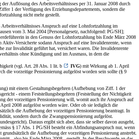
g der Auflösung des Arbeitsverhältnisses per 31. Januar 2008 durch
iffer 1 der Verfügung des Erziehungsdepartements, sondern die
ortzahlung nicht mehr gestellt.
 Arbeitsverhältnisses Anspruch auf eine Lohnfortzahlung im
fhausen vom 3. Mai 2004 [Personalgesetz, nachfolgend: PG/SH];
werdeführerin in den Genuss der Lohnfortzahlung bis Ende März 2008
Aktiv-Versicherte sodann Anspruch auf eine Invalidenrente, wenn
 zur Invalidität geführt hat, versichert waren. Die Invalidenrente
itsverhältnis ohne Kündigung und im Ausmass, in dem die
keit (vgl. Art. 28 Abs. 1 lit. b
IVG
) mit Wirkung ab 1. April
ch die vorzeitige Pensionierung aufgelöst worden sein sollte (§ 9
dung) mit einem Gestaltungsbegehren (Aufhebung von Ziff. 1 der
ericht - einem Feststellungsbegehren (Feststellung der Nichtigkeit
ung der vorzeitigen Pensionierung will, womit auch ihr Anspruch auf
 April 2008 aufgelöst worden wäre. Oder ob sie lediglich die
sätzlich die Aufhebung der vorzeitigen Pensionierung beantragt. In
lidität, sondern durch die Zwangspensionierung aufgelöst.
ndesgericht). Daraus ergibt sich aber, dass sie selber davon ausgeht,
nn gemäss § 17 Abs. 1 PG/SH besteht ein Abfindungsanspruch nur, wenn
t grundsätzlich die Aufhebung der vorzeitigen Pensionierung anstrebt.
ritt - also bis Ende März 2008 - gestellt. In der Beschwerde an das