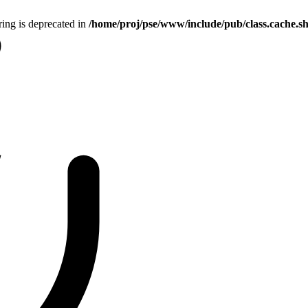
tring is deprecated in
/home/proj/pse/www/include/pub/class.cache.s