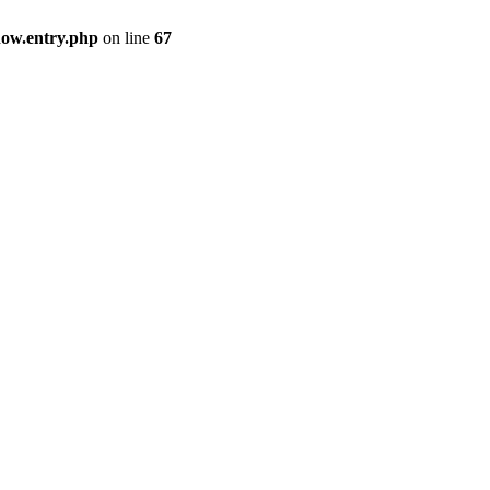
how.entry.php
on line
67