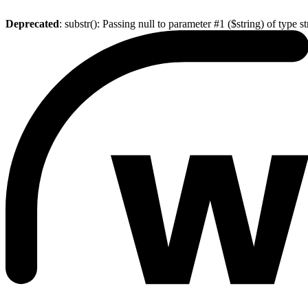
Deprecated
: substr(): Passing null to parameter #1 ($string) of type s