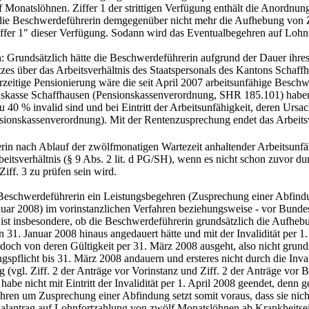
 Monatslöhnen. Ziffer 1 der strittigen Verfügung enthält die Anordnun
 die Beschwerdeführerin demgegenüber nicht mehr die Aufhebung von Z
iffer 1" dieser Verfügung. Sodann wird das Eventualbegehren auf Lohnf
 Grundsätzlich hätte die Beschwerdeführerin aufgrund der Dauer ihres
zes über das Arbeitsverhältnis des Staatspersonals des Kantons Schaf
eitige Pensionierung wäre die seit April 2007 arbeitsunfähige Besch
kasse Schaffhausen (Pensionskassenverordnung, SHR 185.101) haben 
40 % invalid sind und bei Eintritt der Arbeitsunfähigkeit, deren Ursache
1 Pensionskassenverordnung). Mit der Rentenzusprechung endet das Arbe
in nach Ablauf der zwölfmonatigen Wartezeit anhaltender Arbeitsunfähig
itsverhältnis (§ 9 Abs. 2 lit. d PG/SH), wenn es nicht schon zuvor dur
iff. 3 zu prüfen sein wird.
ie Beschwerdeführerin ein Leistungsbegehren (Zusprechung einer Abfin
uar 2008) im vorinstanzlichen Verfahren beziehungsweise - vor Bundesg
 ist insbesondere, ob die Beschwerdeführerin grundsätzlich die Aufheb
 31. Januar 2008 hinaus angedauert hätte und mit der Invalidität per 1.
doch von deren Gültigkeit per 31. März 2008 ausgeht, also nicht grund
gspflicht bis 31. März 2008 andauern und ersteres nicht durch die Inva
(vgl. Ziff. 2 der Anträge vor Vorinstanz und Ziff. 2 der Anträge vor Bu
 habe nicht mit Eintritt der Invalidität per 1. April 2008 geendet, de
hren um Zusprechung einer Abfindung setzt somit voraus, dass sie nich
alantrag auf Lohnfortzahlung von zwölf Monatslöhnen ab Krankheitseint