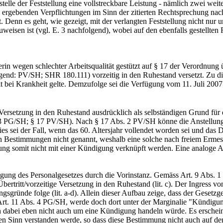
telle der Feststellung eine vollstreckbare Leistung - nämlich zwei we
us ergebenden Verpflichtungen im Sinn der zitierten Rechtsprechung na
 Denn es geht, wie gezeigt, mit der verlangten Feststellung nicht nur 
weisen ist (vgl. E. 3 nachfolgend), wobei auf den ebenfalls gestellten
 wegen schlechter Arbeitsqualität gestützt auf § 17 der Verordnung üb
nd: PV/SH; SHR 180.111) vorzeitig in den Ruhestand versetzt. Zu die
t bei Krankheit gelte. Demzufolge sei die Verfügung vom 11. Juli 2007
 Versetzung in den Ruhestand ausdrücklich als selbständigen Grund für
 und 3 PG/SH; § 17 PV/SH). Nach § 17 Abs. 2 PV/SH könne die Anstellung
s sei der Fall, wenn das 60. Altersjahr vollendet worden sei und das 
hen Bestimmungen nicht genannt, weshalb eine solche nach freiem Erm
ebung somit nicht mit einer Kündigung verknüpft werden. Eine analo
egung des Personalgesetzes durch die Vorinstanz. Gemäss Art. 9 Abs. 
 Übertritt/vorzeitige Versetzung in den Ruhestand (lit. c). Der Ingress
gründe folge (lit. a-d). Allein dieser Aufbau zeige, dass der Gesetz
rt. 11 Abs. 4 PG/SH, werde doch dort unter der Marginalie "Kündigung 
h dabei eben nicht auch um eine Kündigung handeln würde. Es erscheine
 Sinn verstanden werde, so dass diese Bestimmung nicht auch auf den