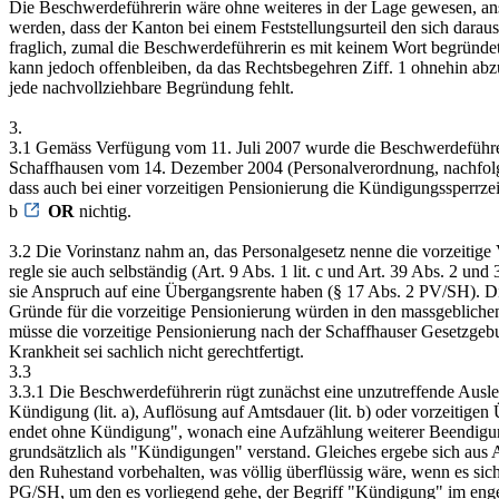
Die Beschwerdeführerin wäre ohne weiteres in der Lage gewesen, ans
werden, dass der Kanton bei einem Feststellungsurteil den sich dara
fraglich, zumal die Beschwerdeführerin es mit keinem Wort begründet.
kann jedoch offenbleiben, da das Rechtsbegehren Ziff. 1 ohnehin abzu
jede nachvollziehbare Begründung fehlt.
3.
3.1 Gemäss Verfügung vom 11. Juli 2007 wurde die Beschwerdeführerin
Schaffhausen vom 14. Dezember 2004 (Personalverordnung, nachfolge
dass auch bei einer vorzeitigen Pensionierung die Kündigungssperrzei
b
OR
nichtig.
3.2 Die Vorinstanz nahm an, das Personalgesetz nenne die vorzeitige
regle sie auch selbständig (Art. 9 Abs. 1 lit. c und Art. 39 Abs. 2
sie Anspruch auf eine Übergangsrente haben (§ 17 Abs. 2 PV/SH). Die
Gründe für die vorzeitige Pensionierung würden in den massgeblic
müsse die vorzeitige Pensionierung nach der Schaffhauser Gesetzg
Krankheit sei sachlich nicht gerechtfertigt.
3.3
3.3.1 Die Beschwerdeführerin rügt zunächst eine unzutreffende Ausl
Kündigung (lit. a), Auflösung auf Amtsdauer (lit. b) oder vorzeitigen
endet ohne Kündigung", wonach eine Aufzählung weiterer Beendigungs
grundsätzlich als "Kündigungen" verstand. Gleiches ergebe sich aus A
den Ruhestand vorbehalten, was völlig überflüssig wäre, wenn es sic
PG/SH, um den es vorliegend gehe, der Begriff "Kündigung" im engen