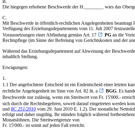
B.
Die hiegegen erhobene Beschwerde der H.________ wies das Oberge
C.
Mit Beschwerde in öffentlich-rechtlichen Angelegenheiten beantragt 
Verfügung des Erziehungsdepartements vom 11. Juli 2007 festzustellen
Voraussetzungen einer Abfindung gemäss Art. 17
PG
an die Vorin
Rechtspflege (im Sinne der Befreiung von Gerichtskosten und der une
Während das Erziehungsdepartement auf Abweisung der Beschwerde sc
inhaltlich Stellung.
Erwägungen:
1.
1.1 Der angefochtene Entscheid ist ein Endentscheid einer letzten kant
rechtliche Angelegenheit im Sinn von Art. 82 lit. a
BGG
. Es hand
Beschwerde nur zulässig, wenn ein Streitwert von Fr. 15'000.- erreich
sich durch die Rechtsbegehren, soweit darauf eingetreten werden konnt
und
8C 251/2010
vom 29. Juni 2010 E. 1.2). Der monatliche Nettoloh
erfolgt und daher ungültig. Ihr stünden folglich während fortbestehe
Monatslöhnen. Die Streitwertgrenze von
Fr. 15'000.- ist somit auf jeden Fall erreicht.