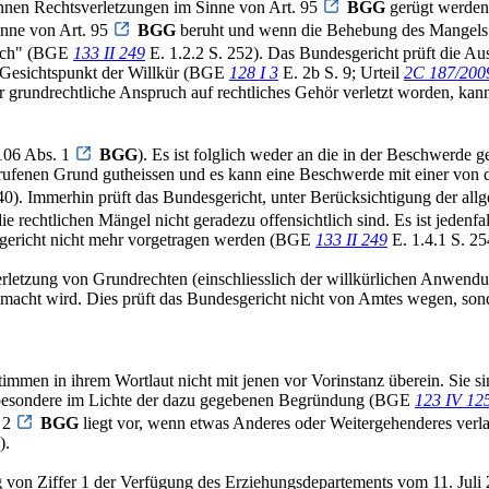
önnen Rechtsverletzungen im Sinne von Art. 95
BGG
gerügt werden.
Sinne von Art. 95
BGG
beruht und wenn die Behebung des Mangels f
rlich" (BGE
133 II 249
E. 1.2.2 S. 252). Das Bundesgericht prüft die Au
m Gesichtspunkt der Willkür (BGE
128 I 3
E. 2b S. 9; Urteil
2C 187/200
er grundrechtliche Anspruch auf rechtliches Gehör verletzt worden, ka
106 Abs. 1
BGG
). Es ist folglich weder an die in der Beschwerd
rufenen Grund gutheissen und es kann eine Beschwerde mit einer von
40). Immerhin prüft das Bundesgericht, unter Berücksichtigung der al
e rechtlichen Mängel nicht geradezu offensichtlich sind. Es ist jedenfall
esgericht nicht mehr vorgetragen werden (BGE
133 II 249
E. 1.4.1 S. 25
rletzung von Grundrechten (einschliesslich der willkürlichen Anwend
emacht wird. Dies prüft das Bundesgericht nicht von Amtes wegen, sond
en in ihrem Wortlaut nicht mit jenen vor Vorinstanz überein. Sie sind 
nsbesondere im Lichte der dazu gegebenen Begründung (BGE
123 IV 12
. 2
BGG
liegt vor, wenn etwas Anderes oder Weitergehenderes verla
).
 von Ziffer 1 der Verfügung des Erziehungsdepartements vom 11. Juli