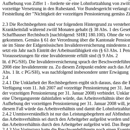
Aufhebung von Ziffer 1 - forderte sie eine Lohnfortzahlung von zwölf
vorzeitige Versetzung in den Ruhestand. Vor Bundesgericht verlangt
Feststellung der "Nichtigkeit der vorzeitigen Pensionierung gemäss Z
2.3 Die Rechtsbegehren sind vor folgendem Hintergrund zu verstehen:
Krankheitsfall während zwölf Monaten gehabt (§ 38 Abs. 1 des Geset
Schaffhauser Rechtsbuch [nachfolgend: SHR] 180.100). Ohne die vorz
gekommen. Gemäss § 61 der Verordnung über die Kantonale Pensions
sie im Sinne der Eidgenössischen Invalidenversicherung mindestens zu 
setzt ein Jahr nach Eintritt der Arbeitsunfähigkeit ein (§ 63 Abs. 
Voraussetzungen für eine Invalidenrente erfüllt sind (§ 9 Abs. 2
lit. d PG/SH). Die Invalidenversicherung sprach der Beschwerdeführer
2008 eine Invalidenrente zu. Zu diesem Zeitpunkt endete auch das Arbe
Abs. 1 lit. c PG/SH), was nachfolgend insbesondere unter Erwägung Z
2.4
2.4.1 Die Unklarheit der Rechtsbegehren ergibt sich daraus, dass d
Verfügung vom 11. Juli 2007 auf vorzeitige Pensionierung per 31. Jan
der vorzeitigen Pensionierung per 31. Januar 2008) verbindet. Unklar
eine Übergangsrente dahinfallen würde, das Arbeitsverhältnis über den
Aufhebung der vorzeitigen Pensionierung per 31. Januar 2008 will, je
diesem Fall würde das Arbeitsverhältnis und damit die Lohnfortzahlun
2.4.2 Unmissverständlich ist nur das Leistungsbegehren auf Abfindung 
das Arbeitsverhältnis sei durch den Arbeitgeber aufgelöst worden und
das Arbeitsverhältnis durch den Arbeitgeber aufgelöst wird. Das Bege
2.4.3 Vor Vorinstanz hatte die Beschwerdeführerin noch einen Eventu