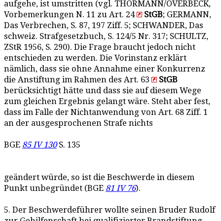
aufgehe, ist umstritten (vgl. THORMANN/OVERBECK,
Vorbemerkungen N. 11 zu Art. 24
StGB
; GERMANN,
Das Verbrechen, S. 87, 197 Ziff. 5; SCHWANDER, Das
schweiz. Strafgesetzbuch, S. 124/5 Nr. 317; SCHULTZ,
ZStR 1956, S. 290). Die Frage braucht jedoch nicht
entschieden zu werden. Die Vorinstanz erklärt
nämlich, dass sie ohne Annahme einer Konkurrenz
die Anstiftung im Rahmen des Art. 63
StGB
berücksichtigt hätte und dass sie auf diesem Wege
zum gleichen Ergebnis gelangt wäre. Steht aber fest,
dass im Falle der Nichtanwendung von Art. 68 Ziff. 1
an der ausgesprochenen Strafe nichts
BGE
85 IV 130
S. 135
geändert würde, so ist die Beschwerde in diesem
Punkt unbegründet (BGE
81 IV 76
).
5. Der Beschwerdeführer wollte seinen Bruder Rudolf
zur Gehilfenschaft bei qualifizierter Brandstiftung