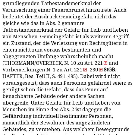
grundlegenden Tatbestandsmerkmal der
Verursachung einer Feuersbrunst hinzutrete. Auch
bedeutet der Ausdruck Gemeingefahr nicht das
gleiche wie das in Abs. 2 genannte
Tatbestandsmerkmal der Gefahr für Leib und Leben
von Menschen. Gemeingefahr ist als weiterer Begriff
ein Zustand, der die Verletzung von Rechtsgütern in
einem nicht zum voraus bestimmten und
abgegrenzten Umfange wahrscheinlich macht
(THORMANN/OVERBECK, N. 10 zu Art. 221
und
Vorbemerkungen N. 1 zu Art. 221
-230
StGB
;
HAFTER, Bes. Teil II, S. 491, 495). Dabei wird nicht
vorausgesetzt, dass auch Personen gefährdet seien; es
genügt schon die Gefahr, dass das Feuer auf
benachbarte Gebäude oder andere Sachen
übergreife. Unter Gefahr für Leib und Leben von
Menschen im Sinne des Abs. 2 ist dagegen die
Gefährdung individuell bestimmter Personen,
namentlich der Bewohner des angezündeten
Gebäudes, zu verstehen. Aus welchem Beweggrunde