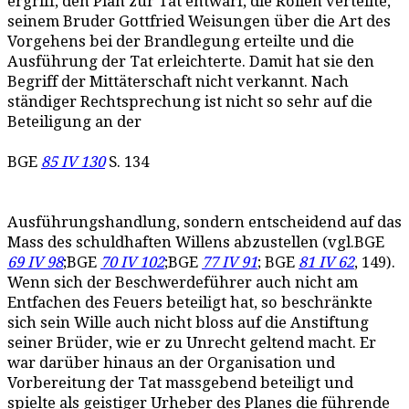
ergriff, den Plan zur Tat entwarf, die Rollen verteilte,
seinem Bruder Gottfried Weisungen über die Art des
Vorgehens bei der Brandlegung erteilte und die
Ausführung der Tat erleichterte. Damit hat sie den
Begriff der Mittäterschaft nicht verkannt. Nach
ständiger Rechtsprechung ist nicht so sehr auf die
Beteiligung an der
BGE
85 IV 130
S. 134
Ausführungshandlung, sondern entscheidend auf das
Mass des schuldhaften Willens abzustellen (vgl.BGE
69 IV 98
;BGE
70 IV 102
;BGE
77 IV 91
; BGE
81 IV 62
, 149).
Wenn sich der Beschwerdeführer auch nicht am
Entfachen des Feuers beteiligt hat, so beschränkte
sich sein Wille auch nicht bloss auf die Anstiftung
seiner Brüder, wie er zu Unrecht geltend macht. Er
war darüber hinaus an der Organisation und
Vorbereitung der Tat massgebend beteiligt und
spielte als geistiger Urheber des Planes die führende