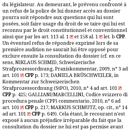
du législateur. Au demeurant, le prévenu confronté à
un refus de la police de lui donner accès au dossier
pourra soit répondre aux questions qui lui sont
posées, soit faire usage du droit de se taire qui lui est
reconnu par le droit constitutionnel et conventionnel
ainsi que par les art. 113 al. 1
et 158 al. 1
let. b
CPP
.
Un éventuel refus de répondre exprimé lors de sa
première audition ne saurait lui être opposé pour
exclure ensuite la consultation du dossier (cf. en ce
sens, NIKLAUS SCHMID, Schweizerische
Strafprozessordnung, Praxiskommentar, 2009, n° 3 ad
art. 101
CPP
p. 173; DANIELA BRÜSCHWEILER, in
Kommentar zur Schweizerischen
Strafprozessordnung (StPO), 2010, n° 4 ad art. 101
CPP
p. 425; GALLIANI/MARCELLINI, Codice svizzero di
procedura penale (CPP) commentario, 2010, n° 6 ad
art. 101
CPP
p. 217; MARKUS SCHMUTZ, op. cit., n° 14
ad art. 101
CPP
p. 649). Cela étant, le recourant n'est
exposé à aucun préjudice irréparable du fait que la
consultation du dossier ne lui est pas permise avant