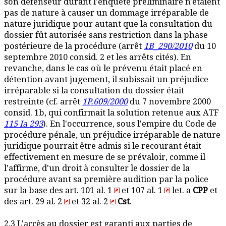
son défenseur durant l'enquête préliminaire n'étaient
pas de nature à causer un dommage irréparable de
nature juridique pour autant que la consultation du
dossier fût autorisée sans restriction dans la phase
postérieure de la procédure (arrêt
1B_290/2010
du 10
septembre 2010 consid. 2 et les arrêts cités). En
revanche, dans le cas où le prévenu était placé en
détention avant jugement, il subissait un préjudice
irréparable si la consultation du dossier était
restreinte (cf. arrêt
1P.609/2000
du 7 novembre 2000
consid. 1b, qui confirmait la solution retenue aux ATF
115 Ia 293
). En l'occurrence, sous l'empire du Code de
procédure pénale, un préjudice irréparable de nature
juridique pourrait être admis si le recourant était
effectivement en mesure de se prévaloir, comme il
l'affirme, d'un droit à consulter le dossier de la
procédure avant sa première audition par la police
sur la base des art. 101 al. 1
et 107 al. 1
let. a
CPP
et
des art. 29 al. 2
et 32 al. 2
Cst
.
2.3 L'accès au dossier est garanti aux parties de