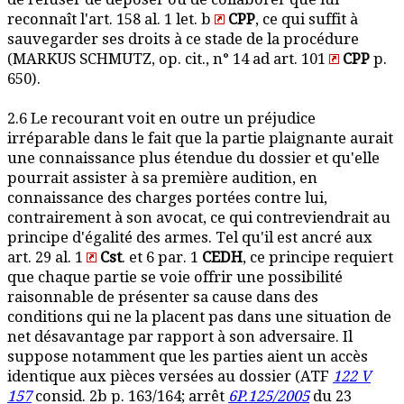
reconnaît l'art. 158 al. 1 let. b
CPP
, ce qui suffit à
sauvegarder ses droits à ce stade de la procédure
(MARKUS SCHMUTZ, op. cit., n° 14 ad art. 101
CPP
p.
650).
2.6 Le recourant voit en outre un préjudice
irréparable dans le fait que la partie plaignante aurait
une connaissance plus étendue du dossier et qu'elle
pourrait assister à sa première audition, en
connaissance des charges portées contre lui,
contrairement à son avocat, ce qui contreviendrait au
principe d'égalité des armes. Tel qu'il est ancré aux
art. 29 al. 1
Cst
. et 6 par. 1
CEDH
, ce principe requiert
que chaque partie se voie offrir une possibilité
raisonnable de présenter sa cause dans des
conditions qui ne la placent pas dans une situation de
net désavantage par rapport à son adversaire. Il
suppose notamment que les parties aient un accès
identique aux pièces versées au dossier (ATF
122 V
157
consid. 2b p. 163/164; arrêt
6P.125/2005
du 23