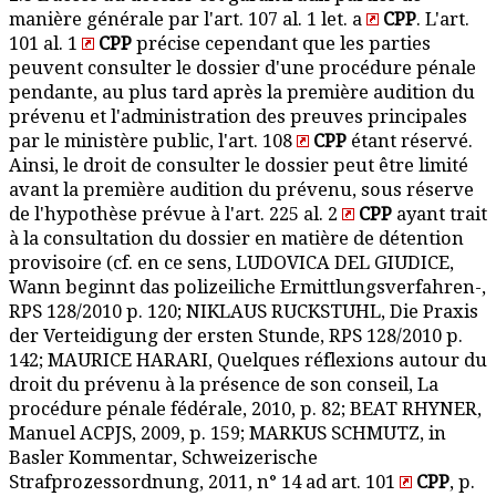
manière générale par l'art. 107 al. 1 let. a
CPP
. L'art.
101 al. 1
CPP
précise cependant que les parties
peuvent consulter le dossier d'une procédure pénale
pendante, au plus tard après la première audition du
prévenu et l'administration des preuves principales
par le ministère public, l'art. 108
CPP
étant réservé.
Ainsi, le droit de consulter le dossier peut être limité
avant la première audition du prévenu, sous réserve
de l'hypothèse prévue à l'art. 225 al. 2
CPP
ayant trait
à la consultation du dossier en matière de détention
provisoire (cf. en ce sens, LUDOVICA DEL GIUDICE,
Wann beginnt das polizeiliche Ermittlungsverfahren-,
RPS 128/2010 p. 120; NIKLAUS RUCKSTUHL, Die Praxis
der Verteidigung der ersten Stunde, RPS 128/2010 p.
142; MAURICE HARARI, Quelques réflexions autour du
droit du prévenu à la présence de son conseil, La
procédure pénale fédérale, 2010, p. 82; BEAT RHYNER,
Manuel ACPJS, 2009, p. 159; MARKUS SCHMUTZ, in
Basler Kommentar, Schweizerische
Strafprozessordnung, 2011, n° 14 ad art. 101
CPP
, p.