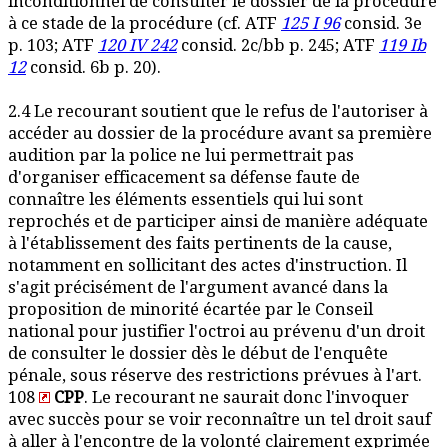
inconditionnel de consulter le dossier de la procédure
à ce stade de la procédure (cf. ATF
125 I 96
consid. 3e
p. 103; ATF
120 IV 242
consid. 2c/bb p. 245; ATF
119 Ib
12
consid. 6b p. 20).
2.4 Le recourant soutient que le refus de l'autoriser à
accéder au dossier de la procédure avant sa première
audition par la police ne lui permettrait pas
d'organiser efficacement sa défense faute de
connaître les éléments essentiels qui lui sont
reprochés et de participer ainsi de manière adéquate
à l'établissement des faits pertinents de la cause,
notamment en sollicitant des actes d'instruction. Il
s'agit précisément de l'argument avancé dans la
proposition de minorité écartée par le Conseil
national pour justifier l'octroi au prévenu d'un droit
de consulter le dossier dès le début de l'enquête
pénale, sous réserve des restrictions prévues à l'art.
108
CPP
. Le recourant ne saurait donc l'invoquer
avec succès pour se voir reconnaître un tel droit sauf
à aller à l'encontre de la volonté clairement exprimée