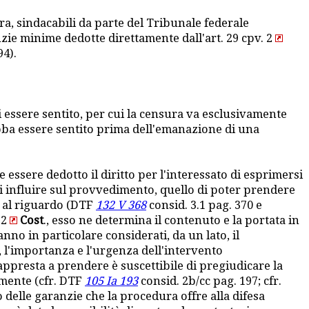
ra, sindacabili da parte del Tribunale federale
anzie minime dedotte direttamente dall'art. 29 cpv. 2
94).
i essere sentito, per cui la censura va esclusivamente
bba essere sentito prima dell'emanazione di una
e essere dedotto il diritto per l'interessato di esprimersi
 di influire sul provvedimento, quello di poter prendere
i al riguardo (DTF
132 V 368
consid. 3.1 pag. 370 e
 2
Cost
., esso ne determina il contenuto e la portata in
anno in particolare considerati, da un lato, il
o, l'importanza e l'urgenza dell'intervento
i appresta a prendere è suscettibile di pregiudicare la
amente (cfr. DTF
105 Ia 193
consid. 2b/cc pag. 197; cfr.
 delle garanzie che la procedura offre alla difesa