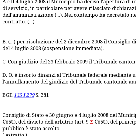
A.c Il 4 luglio 2008 il Municipio ha deciso l'apertura di
di servizio, in particolare per avere rilasciato dichiar
dell'amministrazione (...). Nel contempo ha decretato ne
contratto. (...)
B. (...) per risoluzione del 2 dicembre 2008 il Consigli
del 4 luglio 2008 (sospensione immediata).
C. Con giudizio del 23 febbraio 2009 il Tribunale cantona
D. O. è insorto dinanzi al Tribunale federale mediante u
l'annullamento del giudizio del Tribunale cantonale am
BGE
135 I 279
S. 281
Consiglio di Stato e 30 giugno e 4 luglio 2008 del Municipi
Cost
.), del divieto dell'arbitrio (art. 9
Cost
.), del princ
pubblico è stato accolto.
( estratto )