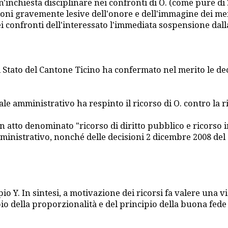
 un'inchiesta disciplinare nei confronti di O. (come pure d
azioni gravemente lesive dell'onore e dell'immagine dei me
i confronti dell'interessato l'immediata sospensione dalla
o di Stato del Cantone Ticino ha confermato nel merito le 
le amministrativo ha respinto il ricorso di O. contro la r
n atto denominato "ricorso di diritto pubblico e ricorso i
ministrativo, nonché delle decisioni 2 dicembre 2008 del
o Y. In sintesi, a motivazione dei ricorsi fa valere una vio
ipio della proporzionalità e del principio della buona fede 