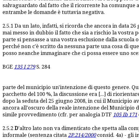
salvaguardato dal fatto che il ricorrente ha comunque av
entrambe le domande è tuttavia negativa.
2.5.1 Da un lato, infatti, si ricorda che ancora in data 
mai messo in dubbio il fatto che sia a rischio la vostra p
parte si pensasse a una vostra esclusione dalla scuola 
perché non c'è scritto da nessuna parte una cosa di que
posso neanche immaginare che ci possa essere uno scen
BGE
135 I 279
S. 284
parte del municipio un'intenzione di questo genere. Qui
pacchetto del 100 %, la discussione era [...] di riorientar
dopo la seduta del 25 giugno 2008, in cui il Municipio 
ancora all'oscuro della reale intenzione del Municipio
simile provvedimento (cfr. per analogia DTF
105 Ib 171
2.5.2
D
'altro lato non va dimenticato che spetta alla co
informale (sentenza citata
2P.214/2000
consid. 4a) - gli