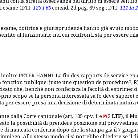
enti con la stretta osservanza del diritto di essere sentito
 di esame (DTF
123 I 63
consid. 2d pag. 69 seg.; DTF
111 Ia 
.
n esame, dottrina e giurisprudenza hanno già avuto modo 
 sentito al funzionario nei cui confronti sta per essere r
r. inoltre PETER HÄNNI, La fin des rapports de service en
 fonction publique: juste une question de procédure?, RJN
sato che, benché non conferisca la facoltà di esprimersi su
rio scopo se la persona interessata sa (o deve sapere) 
 sta per essere presa una decisione di determinata natura
nte dalla Corte cantonale (art. 105 cpv. 1 e
2
LTF
), il M
ato la possibilità di prendere posizione sul provvedimen
e di mancata conferma dopo che la stampa già il 7 giugn
mpiego. Allo stesso modo ci si potrebbe chiedere se il dir