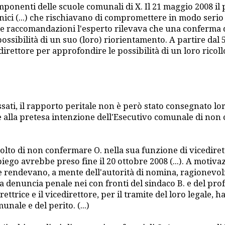
mponenti delle scuole comunali di X. Il 21 maggio 2008 il
ici (...) che rischiavano di compromettere in modo serio 
e raccomandazioni l'esperto rilevava che una conferma del
la possibilità di un suo (loro) riorientamento. A partire da
cedirettore per approfondire le possibilità di un loro rico
sati, il rapporto peritale non è però stato consegnato lor
ne alla pretesa intenzione dell'Esecutivo comunale di non c
lto di non confermare O. nella sua funzione di vicediretto
iego avrebbe preso fine il 20 ottobre 2008 (...). A moti
he rendevano, a mente dell'autorità di nomina, ragionevo
una denuncia penale nei con fronti del sindaco B. e del prof
irettrice e il vicedirettore, per il tramite del loro legale
nale e del perito. (...)