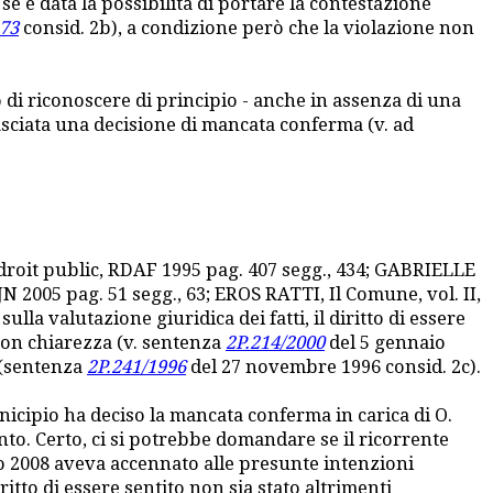
 se è data la possibilità di portare la contestazione
273
consid. 2b), a condizione però che la violazione non
di riconoscere di principio - anche in assenza di una
ilasciata una decisione di mancata conferma (v. ad
 droit public, RDAF 1995 pag. 407 segg., 434; GABRIELLE
 2005 pag. 51 segg., 63; EROS RATTI, Il Comune, vol. II,
lla valutazione giuridica dei fatti, il diritto di essere
con chiarezza (v. sentenza
2P.214/2000
del 5 gennaio
 (sentenza
2P.241/1996
del 27 novembre 1996 consid. 2c).
unicipio ha deciso la mancata conferma in carica di O.
to. Certo, ci si potrebbe domandare se il ricorrente
o 2008 aveva accennato alle presunte intenzioni
itto di essere sentito non sia stato altrimenti