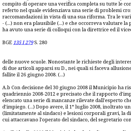
compito di operare una verifica completa su tutte le co
referto nel quale evidenziava una serie di problemi cron
raccomandazioni in vista di una sua riforma. Tra le vari
- (...) non era plausibile (...) e che occorreva valutare 
ha avuto una serie di colloqui con la direttrice ed il vi
BGE
135 I 279
S. 280
delle nuove scuole. Nonostante le richieste degli interes
di due articoli apparsi su D., nei quali si faceva allusio
fallite il 26 giugno 2008. (...)
A.b Con decisione del 30 giugno 2008 il Municipio ha riso
quadriennio 2008-2012 e precisato che il rapporto d'imp
elencato una serie di mancanze rilevate dall'esperto c
d'impiego. (...) Dopo avere, il 1° luglio 2008, inoltrato 
(limitatamente al sindaco) e lesioni corporali gravi, la d
cui attaccavano l'operato del sindaco, del segretario comu