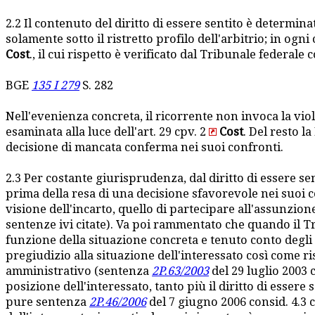
2.2 Il contenuto del diritto di essere sentito è determin
solamente sotto il ristretto profilo dell'arbitrio; in og
Cost
., il cui rispetto è verificato dal Tribunale federa
BGE
135 I 279
S. 282
Nell'evenienza concreta, il ricorrente non invoca la viol
esaminata alla luce dell'art. 29 cpv. 2
Cost
. Del resto 
decisione di mancata conferma nei suoi confronti.
2.3 Per costante giurisprudenza, dal diritto di essere sen
prima della resa di una decisione sfavorevole nei suoi co
visione dell'incarto, quello di partecipare all'assunzi
sentenze ivi citate). Va poi rammentato che quando il Tri
funzione della situazione concreta e tenuto conto degli
pregiudizio alla situazione dell'interessato così come ri
amministrativo (sentenza
2P.63/2003
del 29 luglio 2003 
posizione dell'interessato, tanto più il diritto di esser
pure sentenza
2P.46/2006
del 7 giugno 2006 consid. 4.3 