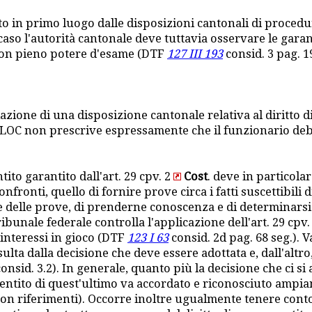
ato in primo luogo dalle disposizioni cantonali di procedu
ni caso l'autorità cantonale deve tuttavia osservare le gar
le con pieno potere d'esame (DTF
127 III 193
consid. 3 pag. 1
azione di una disposizione cantonale relativa al diritto d
la LOC non prescrive espressamente che il funzionario de
tito garantito dall'art. 29 cpv. 2
Cost
. deve in particolar
nfronti, quello di fornire prove circa i fatti suscettibili
one delle prove, di prenderne conoscenza e di determinars
bunale federale controlla l'applicazione dell'art. 29 cpv.
 interessi in gioco (DTF
123 I 63
consid. 2d pag. 68 seg.). V
sulta dalla decisione che deve essere adottata e, dall'altr
consid. 3.2). In generale, quanto più la decisione che ci s
e sentito di quest'ultimo va accordato e riconosciuto ampi
con riferimenti). Occorre inoltre ugualmente tenere conto