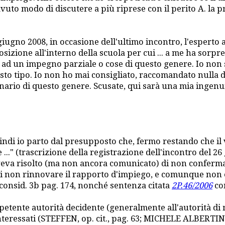
uto modo di discutere a più riprese con il perito A. la p
26 giugno 2008, in occasione dell'ultimo incontro, l'espert
osizione all'interno della scuola per cui ... a me ha sorpre
o ad un impegno parziale o cose di questo genere. Io non
sto tipo. Io non ho mai consigliato, raccomandato nulla d
ario di questo genere. Scusate, qui sarà una mia ingenu
ndi io parto dal presupposto che, fermo restando che il 
e ..." (trascrizione della registrazione dell'incontro del 2
aveva risolto (ma non ancora comunicato) di non confermar
 di non rinnovare il rapporto d'impiego, e comunque non 
consid. 3b pag. 174, nonché sentenza citata
2P.46/2006
con
mpetente autorità decidente (generalmente all'autorità di
 interessati (STEFFEN, op. cit., pag. 63; MICHELE ALBERT