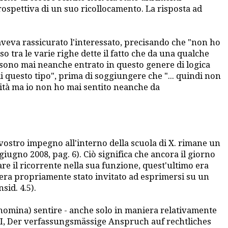
rospettiva di un suo ricollocamento. La risposta ad
o aveva rassicurato l'interessato, precisando che "non ho
so tra le varie righe dette il fatto che da una qualche
 sono mai neanche entrato in questo genere di logica
i questo tipo", prima di soggiungere che "... quindi non
ità ma io non ho mai sentito neanche da
vostro impegno all'interno della scuola di X. rimane un
6 giugno 2008, pag. 6). Ciò significa che ancora il giorno
e il ricorrente nella sua funzione, quest'ultimo era
era propriamente stato invitato ad esprimersi su un
sid. 4.5).
 nomina) sentire - anche solo in maniera relativamente
INI, Der verfassungsmässige Anspruch auf rechtliches