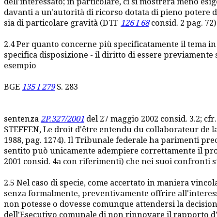
dell'interessato; in particolare, ci si mostrerà meno esig
davanti a un'autorità di ricorso dotata di pieno potere
sia di particolare gravità (DTF
126 I 68
consid. 2 pag. 72)
2.4 Per quanto concerne più specificatamente il tema i
specifica disposizione - il diritto di essere previamente
esempio
BGE
135 I 279
S. 283
sentenza
2P.327/2001
del 27 maggio 2002 consid. 3.2; cf
STEFFEN, Le droit d'être entendu du collaborateur de la
1988, pag. 1274). Il Tribunale federale ha parimenti preci
sentito può unicamente adempiere correttamente il prop
2001 consid. 4a con riferimenti) che nei suoi confronti
2.5 Nel caso di specie, come accertato in maniera vincola
senza formalmente, preventivamente offrire all'interess
non potesse o dovesse comunque attendersi la decision
dell'Esecutivo comunale di non rinnovare il rapporto d'i