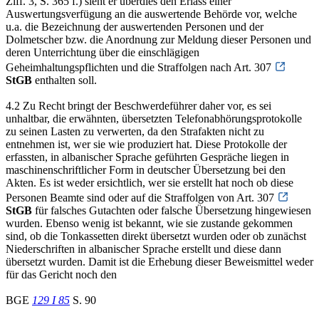
Ziff. 3, S. 365 f.) sieht er überdies den Erlass einer
Auswertungsverfügung an die auswertende Behörde vor, welche
u.a. die Bezeichnung der auswertenden Personen und der
Dolmetscher bzw. die Anordnung zur Meldung dieser Personen und
deren Unterrichtung über die einschlägigen
Geheimhaltungspflichten und die Straffolgen nach Art. 307
StGB
enthalten soll.
4.2 Zu Recht bringt der Beschwerdeführer daher vor, es sei
unhaltbar, die erwähnten, übersetzten Telefonabhörungsprotokolle
zu seinen Lasten zu verwerten, da den Strafakten nicht zu
entnehmen ist, wer sie wie produziert hat. Diese Protokolle der
erfassten, in albanischer Sprache geführten Gespräche liegen in
maschinenschriftlicher Form in deutscher Übersetzung bei den
Akten. Es ist weder ersichtlich, wer sie erstellt hat noch ob diese
Personen Beamte sind oder auf die Straffolgen von Art. 307
StGB
für falsches Gutachten oder falsche Übersetzung hingewiesen
wurden. Ebenso wenig ist bekannt, wie sie zustande gekommen
sind, ob die Tonkassetten direkt übersetzt wurden oder ob zunächst
Niederschriften in albanischer Sprache erstellt und diese dann
übersetzt wurden. Damit ist die Erhebung dieser Beweismittel weder
für das Gericht noch den
BGE
129 I 85
S. 90