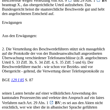
Beschwerde wegen Verletzung von Art. 9
und 29 Abs. 1
BV
beantragt X., das obergerichtliche Urteil aufzuheben. Das
Bundesgericht heisst die staatsrechtliche Beschwerde gut und hebt
den angefochtenen Entscheid auf.
Erwägungen
Aus den Erwägungen:
2. Die Verurteilung des Beschwerdeführers stützt sich massgeblich
auf die Protokolle der von der Bundesanwaltschaft angeordneten
Überwachung verschiedener Telefonanschlüsse (z.B. angefochtenes
Urteil S. 33 Ziff. 3b, S. 34 Ziff. 4, S. 35 Ziff. 5 und 6). Der
Beschwerdeführer macht - wie schon vor Bezirks- und vor
Obergericht - geltend, die Verwertung dieser Telefonprotokolle zu
BGE
129 I 85
S. 87
seinen Lasten beruhe auf einer willkürlichen Anwendung des
kantonalen Prozessrechts und verletze den Anspruch auf ein faires
Verfahren nach Art. 29 Abs. 1
BV
; es sei aus den Akten nicht
ersichtlich, wer wie über die in albanischer Sprache geführten