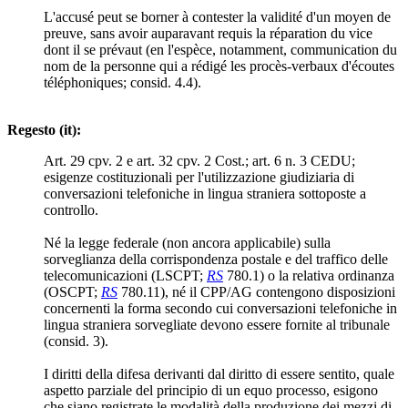
L'accusé peut se borner à contester la validité d'un moyen de
preuve, sans avoir auparavant requis la réparation du vice
dont il se prévaut (en l'espèce, notamment, communication du
nom de la personne qui a rédigé les procès-verbaux d'écoutes
téléphoniques; consid. 4.4).
Regesto (it):
Art. 29 cpv. 2 e art. 32 cpv. 2 Cost.; art. 6 n. 3 CEDU;
esigenze costituzionali per l'utilizzazione giudiziaria di
conversazioni telefoniche in lingua straniera sottoposte a
controllo.
Né la legge federale (non ancora applicabile) sulla
sorveglianza della corrispondenza postale e del traffico delle
telecomunicazioni (LSCPT;
RS
780.1) o la relativa ordinanza
(OSCPT;
RS
780.11), né il CPP/AG contengono disposizioni
concernenti la forma secondo cui conversazioni telefoniche in
lingua straniera sorvegliate devono essere fornite al tribunale
(consid. 3).
I diritti della difesa derivanti dal diritto di essere sentito, quale
aspetto parziale del principio di un equo processo, esigono
che siano registrate le modalità della produzione dei mezzi di