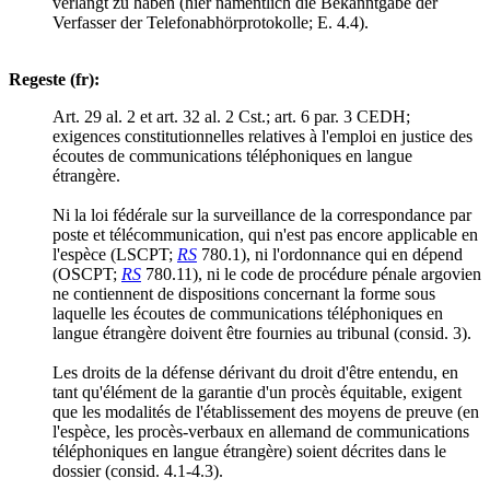
verlangt zu haben (hier namentlich die Bekanntgabe der
Verfasser der Telefonabhörprotokolle; E. 4.4).
Regeste (fr):
Art. 29 al. 2 et art. 32 al. 2 Cst.; art. 6 par. 3 CEDH;
exigences constitutionnelles relatives à l'emploi en justice des
écoutes de communications téléphoniques en langue
étrangère.
Ni la loi fédérale sur la surveillance de la correspondance par
poste et télécommunication, qui n'est pas encore applicable en
l'espèce (LSCPT;
RS
780.1), ni l'ordonnance qui en dépend
(OSCPT;
RS
780.11), ni le code de procédure pénale argovien
ne contiennent de dispositions concernant la forme sous
laquelle les écoutes de communications téléphoniques en
langue étrangère doivent être fournies au tribunal (consid. 3).
Les droits de la défense dérivant du droit d'être entendu, en
tant qu'élément de la garantie d'un procès équitable, exigent
que les modalités de l'établissement des moyens de preuve (en
l'espèce, les procès-verbaux en allemand de communications
téléphoniques en langue étrangère) soient décrites dans le
dossier (consid. 4.1-4.3).