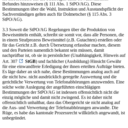
Befundes hinzuweisen (§ 111 Abs. 1 StPO/AG). Diese
Bestimmungen über die Wahl, Instruktion und Ausstandspflicht der
Sachverständigen gelten auch für Dolmetscher (§ 115 Abs. 3
StPO/AG).
3.3 Soweit die StPO/AG Regelungen über die Produktion von
Beweismitteln enthält, schreibt sie somit vor, dass alle Personen, die
in einem Strafprozess Beweismittel (z.B. Gutachten) erstellen oder
für das Gericht z.B. durch Übersetzung erfassbar machen, diesem
und den Parteien namentlich bekannt sein müssen, damit
nachprüfbar ist, ob sie in persönlicher (Unabhängigkeit, Hinweis auf
Art. 307
StGB
) und fachlicher (Ausbildung) Hinsicht Gewähr
für eine einwandfreie Erledigung der ihnen erteilten Aufträge bieten.
Es läge daher an sich nahe, diese Bestimmungen analog auch auf
die nicht bzw. nicht ausdrücklich geregelte Auswertung und die
gerichtliche Verwertung von Telefonabhörungen anzuwenden. Eine
solche weite Auslegung der angeführten einschlägigen
Bestimmungen der StPO/AG ist indessen offensichtlich nicht die
einzig mögliche und damit nicht zwingend. Es ist daher nicht
offensichtlich unhaltbar, dass das Obergericht sie nicht analog auf
die Aus- und Verwertung der Telefonabhörungen anwandte. Die
Rüge, es habe das kantonale Prozessrecht willkürlich angewandt, ist
unbegründet.