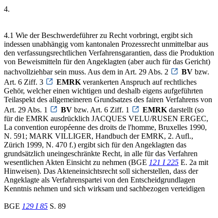
4.
4.1 Wie der Beschwerdeführer zu Recht vorbringt, ergibt sich
indessen unabhängig vom kantonalen Prozessrecht unmittelbar aus
den verfassungsrechtlichen Verfahrensgarantien, dass die Produktion
von Beweismitteln für den Angeklagten (aber auch für das Gericht)
nachvollziehbar sein muss. Aus dem in Art. 29 Abs. 2
BV
bzw.
Art. 6 Ziff. 3
EMRK
verankerten Anspruch auf rechtliches
Gehör, welcher einen wichtigen und deshalb eigens aufgeführten
Teilaspekt des allgemeineren Grundsatzes des fairen Verfahrens von
Art. 29 Abs. 1
BV
bzw. Art. 6 Ziff. 1
EMRK
darstellt (so
für die EMRK ausdrücklich JACQUES VELU/RUSEN ERGEC,
La convention européenne des droits de l'homme, Bruxelles 1990,
N. 591; MARK VILLIGER, Handbuch der EMRK, 2. Aufl.,
Zürich 1999, N. 470 f.) ergibt sich für den Angeklagten das
grundsätzlich uneingeschränkte Recht, in alle für das Verfahren
wesentlichen Akten Einsicht zu nehmen (BGE
121 I 225
E. 2a mit
Hinweisen). Das Akteneinsichtsrecht soll sicherstellen, dass der
Angeklagte als Verfahrenspartei von den Entscheidgrundlagen
Kenntnis nehmen und sich wirksam und sachbezogen verteidigen
BGE
129 I 85
S. 89