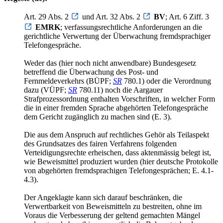
Art. 29 Abs. 2
und Art. 32 Abs. 2
BV
; Art. 6 Ziff. 3
EMRK
; verfassungsrechtliche Anforderungen an die
gerichtliche Verwertung der Überwachung fremdsprachiger
Telefongespräche.
Weder das (hier noch nicht anwendbare) Bundesgesetz
betreffend die Überwachung des Post- und
Fernmeldeverkehrs (BÜPF;
SR
780.1) oder die Verordnung
dazu (VÜPF;
SR
780.11) noch die Aargauer
Strafprozessordnung enthalten Vorschriften, in welcher Form
die in einer fremden Sprache abgehörten Telefongespräche
dem Gericht zugänglich zu machen sind (E. 3).
Die aus dem Anspruch auf rechtliches Gehör als Teilaspekt
des Grundsatzes des fairen Verfahrens folgenden
Verteidigungsrechte erheischen, dass aktenmässig belegt ist,
wie Beweismittel produziert wurden (hier deutsche Protokolle
von abgehörten fremdsprachigen Telefongesprächen; E. 4.1-
4.3).
Der Angeklagte kann sich darauf beschränken, die
Verwertbarkeit von Beweismitteln zu bestreiten, ohne im
Voraus die Verbesserung der geltend gemachten Mängel