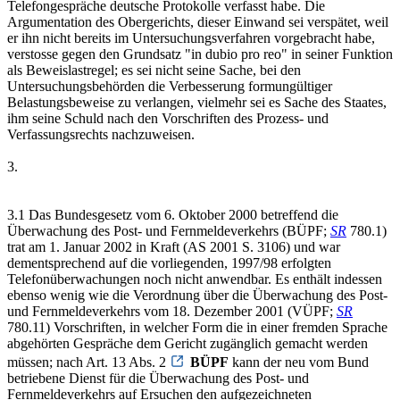
Telefongespräche deutsche Protokolle verfasst habe. Die
Argumentation des Obergerichts, dieser Einwand sei verspätet, weil
er ihn nicht bereits im Untersuchungsverfahren vorgebracht habe,
verstosse gegen den Grundsatz "in dubio pro reo" in seiner Funktion
als Beweislastregel; es sei nicht seine Sache, bei den
Untersuchungsbehörden die Verbesserung formungültiger
Belastungsbeweise zu verlangen, vielmehr sei es Sache des Staates,
ihm seine Schuld nach den Vorschriften des Prozess- und
Verfassungsrechts nachzuweisen.
3.
3.1 Das Bundesgesetz vom 6. Oktober 2000 betreffend die
Überwachung des Post- und Fernmeldeverkehrs (BÜPF;
SR
780.1)
trat am 1. Januar 2002 in Kraft (AS 2001 S. 3106) und war
dementsprechend auf die vorliegenden, 1997/98 erfolgten
Telefonüberwachungen noch nicht anwendbar. Es enthält indessen
ebenso wenig wie die Verordnung über die Überwachung des Post-
und Fernmeldeverkehrs vom 18. Dezember 2001 (VÜPF;
SR
780.11) Vorschriften, in welcher Form die in einer fremden Sprache
abgehörten Gespräche dem Gericht zugänglich gemacht werden
müssen; nach Art. 13 Abs. 2
BÜPF
kann der neu vom Bund
betriebene Dienst für die Überwachung des Post- und
Fernmeldeverkehrs auf Ersuchen den aufgezeichneten