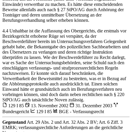
Einwände) verwertbar zu machen. Es hätte diese entscheidenden
Beweise allenfalls auch nach § 27 StPO/AG durch Anhörung der
Tonträger und deren unmittelbare Übersetzung an der
Berufungsverhandlung selber erheben können.
4.4 Unhaltbar ist die Auffassung des Obergerichts, die erstmals vor
Bezirksgericht erhobene Rüge sei verspätet, da der
Beschwerdeführer bereits im Untersuchungsverfahren Gelegenheit
gehabt habe, die Bekanntgabe des polizeilichen Sachbearbeiters und
des Übersetzers zu verlangen und deren richtige Instruktion
überprüfen zu lassen. Wie der Beschwerdeführer zu Recht darlegt,
war es Sache der Untersuchungsbehörden, seine Schuld nach den
einschlägigen verfassungs- und strafprozessrechtlichen Regeln
nachzuweisen. Er konnte sich darauf beschränken, die
Verwertbarkeit der Beweismittel zu bestreiten, was er in Bezug auf
die Abhörungsprotokolle auch ausdrücklich tat. Einen solchen
Einwand hätte er grundsätzlich auch im Berufungsverfahren neu
vorbringen können, sind doch darin neben rechtlichen nach § 220
StPO/AG auch tatsächliche Noven zulässig.
129 I 85
13. November 2002
31. Dezember 2003
Bundesgericht
129 I 85
BGE - Verfassungsrecht
Gegenstand
Art. 29 Abs. 2 und Art. 32 Abs. 2 BV; Art. 6 Ziff. 3
EMRK; verfassungsrechtliche Anforderungen an die gerichtliche