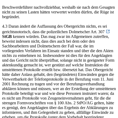
Beschwerdeführer nachvollziehbar, weshalb sie nach dem Gesagten
nicht zu seinen Lasten hätten verwertet werden dürfen, die Rüge ist
begründet.
4.3 Daran ändert die Auffassung des Obergerichts nichts, es sei
gerichtsnotorisch, dass die polizeilichen Dolmetscher Art. 307
StGB
kennen würden. Das mag zwar im Allgemeinen zutreffen,
beweist indessen nicht, dass dies auch bei dem oder den
Sachbearbeitern und Dolmetschern der Fall war, die im
vorliegenden Verfahren im Einsatz standen und über die den Akten
nichts zu entnehmen ist. Insbesondere ist dies für den Angeklagten
und das Gericht nicht überprüfbar, solange nicht in geeigneter Form
aktenkundig gemacht ist, wer gestützt auf welche Instruktion die
umstrittenen Protokolle erstellt bzw. übersetzt hat. Das Obergericht
hätte daher Anlass gehabt, den (begründeten) Einwänden gegen die
Verwertbarkeit der Telefonprotokolle in der Berufung vom 11. Juni
2001 Rechnung zu tragen und vor der Berufungsverhandlung
abklären können und müssen, wer an der Erstellung der umstrittenen
Protokolle beteiligt war und wie diese Personen instruiert waren; da
es nicht um Protokolle von Zeugeneinvernahmen geht, für die die
strengen Formvorschriften von § 100 Abs. 2 StPO/AG gelten, hätte
es genügt, den Angeklagten über das Ergebnis der Abklärungen zu
informieren, und ihm Gelegenheit zu geben, allfällige Einwände zu
erheben, um die Protokolle (unter dem Vorbehalt begründeter