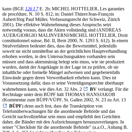
kann (BGE
126 I 7
E. 2b; MICHEL HOTTELIER, Les garanties
de procédure, N. 10 S. 812, in: Daniel Thürer/Jean-François
Aubert/Jörg Paul Müller, Verfassungsrecht der Schweiz, Zürich
2001). Die effektive Wahrnehmung dieses Anspruchs setzt
notwendig voraus, dass die Akten vollständig sind (ANDREAS
AUER/GIORGIO MALINVERNI/MICHEL HOTTELIER, Droit
constitutionnel suisse, Bd. II, Bern 2000, N. 1293 S. 612). In einem
Strafverfahren bedeutet dies, dass die Beweismittel, jedenfalls
soweit sie nicht unmittelbar an der gerichtlichen Hauptverhandlung
erhoben werden, in den Untersuchungsakten vorhanden sein
müssen und dass aktenmässig belegt sein muss, wie sie produziert
wurden, damit der Angeklagte in der Lage ist zu prüfen, ob sie
inhaltliche oder formelle Mängel aufweisen und gegebenenfalls
Einwände gegen deren Verwertbarkeit erheben kann. Dies ist
Voraussetzung dafür, dass er seine Verteidigungsrechte überhaupt
wahrnehmen kann, wie dies Art. 32 Abs. 2
BV
verlangt. Für die
Rechtslage unter dem BÜPF hält THOMAS HANSJAKOB
(Kommentar zum BÜPF/VÜPF, St. Gallen 2002, N. 23 zu Art. 13
BÜPF
) denn auch fest, dass die Transkription von
Telefonüberwachungen für die anordnende Behörde und das
Gericht nachvollziehbar sein muss und empfiehlt den Gerichten
daher, die Bänder mit den Aufzeichnungen herauszuverlangen. In
seiner "Checkliste für die anordnende Behörde" (a.a.O., Anhang B.