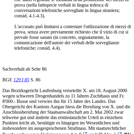
prova (nella fattispecie verbali in lingua tedesca di
conversazioni telefoniche sorvegliate in lingua straniera;
consid. 4.1-4.3).
L'accusato può limitarsi a contestare l'utilizzazione di mezzi di
prova, senza avere previamente richiesto che il vizio di cui si
prevale fosse sanato (in concreto, segnatamente, la
comunicazione dell'autore dei verbali delle sorveglianze
telefoniche; consid. 4.4).
Sachverhalt ab Seite 86
BGE
129 I 85
S. 86
Das Bezirksgericht Laufenburg verurteilte X. am 18. August 2000
wegen schweren Drogenhandels zu 11 Jahren Zuchthaus und Fr.
8'000.- Busse und verwies ihn für 15 Jahre des Landes. Das
Obergericht des Kantons Aargau hiess die Berufung von X. und die
Anschlussberufung der Staatsanwaltschaft am 2. Mai 2002 zwar
teilweise gut und änderte das erstinstanzliche Urteil in einzelnen
Punkten leicht ab, bestätigte es hingegen im Wesentlichen und
insbesondere im ausgesprochenen Strafmass. Mit staatsrechtlicher