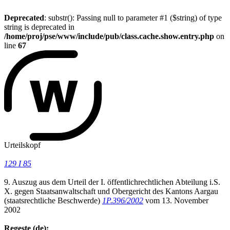
Deprecated
: substr(): Passing null to parameter #1 ($string) of type
string is deprecated in
/home/proj/pse/www/include/pub/class.cache.show.entry.php
on
line
67
Urteilskopf
129 I 85
9. Auszug aus dem Urteil der I. öffentlichrechtlichen Abteilung i.S.
X. gegen Staatsanwaltschaft und Obergericht des Kantons Aargau
(staatsrechtliche Beschwerde)
1P.396/2002
vom 13. November
2002
Regeste (de):