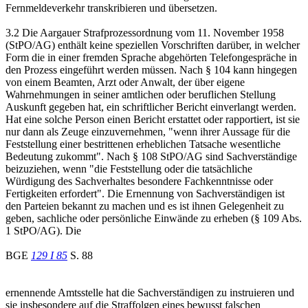
Fernmeldeverkehr transkribieren und übersetzen.
3.2 Die Aargauer Strafprozessordnung vom 11. November 1958
(StPO/AG) enthält keine speziellen Vorschriften darüber, in welcher
Form die in einer fremden Sprache abgehörten Telefongespräche in
den Prozess eingeführt werden müssen. Nach § 104 kann hingegen
von einem Beamten, Arzt oder Anwalt, der über eigene
Wahrnehmungen in seiner amtlichen oder beruflichen Stellung
Auskunft gegeben hat, ein schriftlicher Bericht einverlangt werden.
Hat eine solche Person einen Bericht erstattet oder rapportiert, ist sie
nur dann als Zeuge einzuvernehmen, "wenn ihrer Aussage für die
Feststellung einer bestrittenen erheblichen Tatsache wesentliche
Bedeutung zukommt". Nach § 108 StPO/AG sind Sachverständige
beizuziehen, wenn "die Feststellung oder die tatsächliche
Würdigung des Sachverhaltes besondere Fachkenntnisse oder
Fertigkeiten erfordert". Die Ernennung von Sachverständigen ist
den Parteien bekannt zu machen und es ist ihnen Gelegenheit zu
geben, sachliche oder persönliche Einwände zu erheben (§ 109 Abs.
1 StPO/AG). Die
BGE
129 I 85
S. 88
ernennende Amtsstelle hat die Sachverständigen zu instruieren und
sie insbesondere auf die Straffolgen eines bewusst falschen