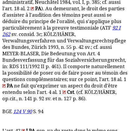
administratif, Neuchâtel 1984, vol. I, p. 385; cf. aussi
l'art. 18 al. 2
PA
). Au demeurant, le droit des parties
d'assister à l'audition des témoins peut aussi se
déduire du principe de l'oralité, qui s'applique plus
particulièrement à la preuve testimoniale (ATF
92 I
262
sv. consid. 3c; KÖLZ/HÄNER,
Verwaltungsverfahren und Verwaltungsrechtspflege
des Bundes, Zürich 1993, n. 55 p. 42 sv.; cf. aussi
MEYER-BLASER, Die Bedeutung von Art. 4
Bundesverfassung für das Sozialversicherungsrecht,
in: RDS 111/1992 II p. 461). Il comporte naturellement
la possibilité de poser ou de faire poser au témoin des
questions complémentaires; sur ce point, l'art. 18 al. 1
PA
ne fait qu'exprimer un aspect du droit d'être
entendu selon l'art. 4 al. 1
Cst
. (cf. KÖLZ/HÄNER,
op.cit., n. 141 p. 92 sv. et n. 127 p. 86).
BGE
124 V 90
S. 94
L'art. 42
LPA
gen. va du reste dans le même sens.