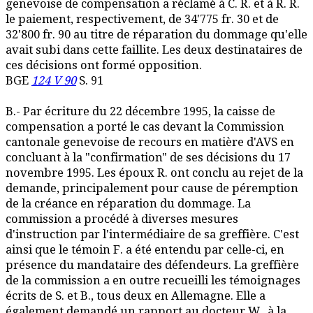
genevoise de compensation a réclamé à C. R. et à R. R.
le paiement, respectivement, de 34'775 fr. 30 et de
32'800 fr. 90 au titre de réparation du dommage qu'elle
avait subi dans cette faillite. Les deux destinataires de
ces décisions ont formé opposition.
BGE
124 V 90
S. 91
B.- Par écriture du 22 décembre 1995, la caisse de
compensation a porté le cas devant la Commission
cantonale genevoise de recours en matière d'AVS en
concluant à la "confirmation" de ses décisions du 17
novembre 1995. Les époux R. ont conclu au rejet de la
demande, principalement pour cause de péremption
de la créance en réparation du dommage. La
commission a procédé à diverses mesures
d'instruction par l'intermédiaire de sa greffière. C'est
ainsi que le témoin F. a été entendu par celle-ci, en
présence du mandataire des défendeurs. La greffière
de la commission a en outre recueilli les témoignages
écrits de S. et B., tous deux en Allemagne. Elle a
également demandé un rapport au docteur W., à la