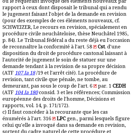
où le requérant invoque des éléments nouveaux par
rapport à ceux dont disposait le tribunal qui a rendu
le jugement faisant l'objet de la demande en revision
(pour des exemples de ces éléments nouveaux, cf.
SCHWEIZER, Le recours en revision, spécialement en
procédure civile neuchâteloise, thèse Neuchâtel 1985,
p. 84). Le Tribunal fédéral a du reste déjà eu l'occasion
de reconnaître la conformité à l'art. 58
Cst
. d'une
disposition du droit de procédure cantonal laissant à
l'autorité de jugement le soin de statuer sur une
demande tendant à la revision de sa propre décision
(ATF
107 Ia 18
/19 et l'arrêt cité). La procédure de
revision, tant civile que pénale, ne tombe, au
demeurant, pas sous le coup de l'art. 6
par. 1
CEDH
(ATF
104 Ia 180
consid. 3 et les références; Commission
européenne des droits de l'homme, Décisions et
rapports, vol. 14, p. 171/172).
c) Il faut concéder à la recourante que les cas
énumérés à l'art. 316
LPC
gen., parmi lesquels figure
celui qu'elle a invoqué dans sa demande en revision,
sortent du cadre naturel de cette procédure et