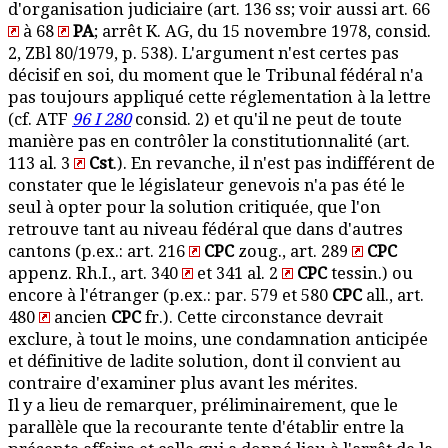
d'organisation judiciaire (art. 136 ss; voir aussi art. 66
à 68
PA
; arrêt K. AG, du 15 novembre 1978, consid.
2, ZBl 80/1979, p. 538). L'argument n'est certes pas
décisif en soi, du moment que le Tribunal fédéral n'a
pas toujours appliqué cette réglementation à la lettre
(cf. ATF
96 I 280
consid. 2) et qu'il ne peut de toute
manière pas en contrôler la constitutionnalité (art.
113 al. 3
Cst
.). En revanche, il n'est pas indifférent de
constater que le législateur genevois n'a pas été le
seul à opter pour la solution critiquée, que l'on
retrouve tant au niveau fédéral que dans d'autres
cantons (p.ex.: art. 216
CPC
zoug., art. 289
CPC
appenz. Rh.I., art. 340
et 341 al. 2
CPC
tessin.) ou
encore à l'étranger (p.ex.: par. 579 et 580
CPC
all., art.
480
ancien
CPC
fr.). Cette circonstance devrait
exclure, à tout le moins, une condamnation anticipée
et définitive de ladite solution, dont il convient au
contraire d'examiner plus avant les mérites.
Il y a lieu de remarquer, préliminairement, que le
parallèle que la recourante tente d'établir entre la