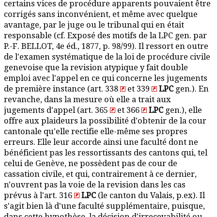
certains vices de procédure apparents pouvaient être
corrigés sans inconvénient, et même avec quelque
avantage, par le juge ou le tribunal qui en était
responsable (cf. Exposé des motifs de la LPC gen. par
P.-F. BELLOT, 4e éd., 1877, p. 98/99). Il ressort en outre
de l'examen systématique de la loi de procédure civile
genevoise que la revision atypique y fait double
emploi avec l'appel en ce qui concerne les jugements
de première instance (art. 338
et 339
LPC
gen.). En
revanche, dans la mesure où elle a trait aux
jugements d'appel (art. 365
et 366
LPC
gen.), elle
offre aux plaideurs la possibilité d'obtenir de la cour
cantonale qu'elle rectifie elle-même ses propres
erreurs. Elle leur accorde ainsi une faculté dont ne
bénéficient pas les ressortissants des cantons qui, tel
celui de Genève, ne possèdent pas de cour de
cassation civile, et qui, contrairement à ce dernier,
n'ouvrent pas la voie de la revision dans les cas
prévus à l'art. 316
LPC
(le canton du Valais, p.ex). Il
s'agit bien là d'une faculté supplémentaire, puisque,
dans cette hypothèse, la décision d'irrecevabilité ou