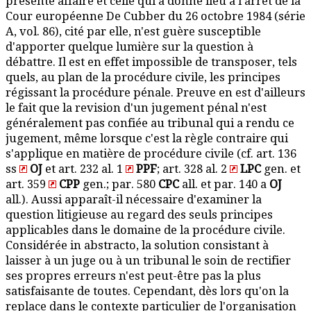
présente affaire et celle qui a donné lieu à l'arrêt de la
Cour européenne De Cubber du 26 octobre 1984 (série
A, vol. 86), cité par elle, n'est guère susceptible
d'apporter quelque lumière sur la question à
débattre. Il est en effet impossible de transposer, tels
quels, au plan de la procédure civile, les principes
régissant la procédure pénale. Preuve en est d'ailleurs
le fait que la revision d'un jugement pénal n'est
généralement pas confiée au tribunal qui a rendu ce
jugement, même lorsque c'est la règle contraire qui
s'applique en matière de procédure civile (cf. art. 136
ss
OJ
et art. 232 al. 1
PPF
; art. 328 al. 2
LPC
gen. et
art. 359
CPP
gen.; par. 580
CPC
all. et par. 140 a
OJ
all.). Aussi apparaît-il nécessaire d'examiner la
question litigieuse au regard des seuls principes
applicables dans le domaine de la procédure civile.
Considérée in abstracto, la solution consistant à
laisser à un juge ou à un tribunal le soin de rectifier
ses propres erreurs n'est peut-être pas la plus
satisfaisante de toutes. Cependant, dès lors qu'on la
replace dans le contexte particulier de l'organisation