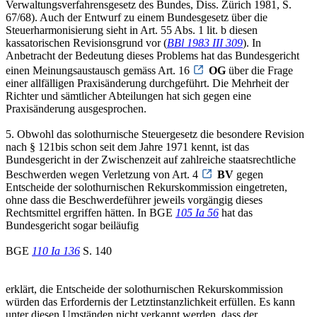
Verwaltungsverfahrensgesetz des Bundes, Diss. Zürich 1981, S.
67/68). Auch der Entwurf zu einem Bundesgesetz über die
Steuerharmonisierung sieht in Art. 55 Abs. 1 lit. b diesen
kassatorischen Revisionsgrund vor (
BBl 1983 III 309
). In
Anbetracht der Bedeutung dieses Problems hat das Bundesgericht
einen Meinungsaustausch gemäss Art. 16
OG
über die Frage
einer allfälligen Praxisänderung durchgeführt. Die Mehrheit der
Richter und sämtlicher Abteilungen hat sich gegen eine
Praxisänderung ausgesprochen.
5. Obwohl das solothurnische Steuergesetz die besondere Revision
nach § 121bis schon seit dem Jahre 1971 kennt, ist das
Bundesgericht in der Zwischenzeit auf zahlreiche staatsrechtliche
Beschwerden wegen Verletzung von Art. 4
BV
gegen
Entscheide der solothurnischen Rekurskommission eingetreten,
ohne dass die Beschwerdeführer jeweils vorgängig dieses
Rechtsmittel ergriffen hätten. In BGE
105 Ia 56
hat das
Bundesgericht sogar beiläufig
BGE
110 Ia 136
S. 140
erklärt, die Entscheide der solothurnischen Rekurskommission
würden das Erfordernis der Letztinstanzlichkeit erfüllen. Es kann
unter diesen Umständen nicht verkannt werden, dass der