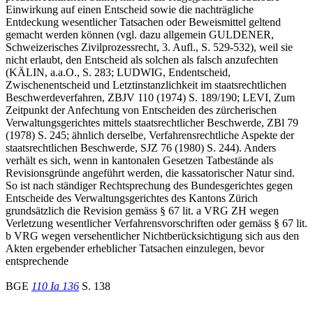
Einwirkung auf einen Entscheid sowie die nachträgliche
Entdeckung wesentlicher Tatsachen oder Beweismittel geltend
gemacht werden können (vgl. dazu allgemein GULDENER,
Schweizerisches Zivilprozessrecht, 3. Aufl., S. 529-532), weil sie
nicht erlaubt, den Entscheid als solchen als falsch anzufechten
(KÄLIN, a.a.O., S. 283; LUDWIG, Endentscheid,
Zwischenentscheid und Letztinstanzlichkeit im staatsrechtlichen
Beschwerdeverfahren, ZBJV 110 (1974) S. 189/190; LEVI, Zum
Zeitpunkt der Anfechtung von Entscheiden des zürcherischen
Verwaltungsgerichtes mittels staatsrechtlicher Beschwerde, ZBl 79
(1978) S. 245; ähnlich derselbe, Verfahrensrechtliche Aspekte der
staatsrechtlichen Beschwerde, SJZ 76 (1980) S. 244). Anders
verhält es sich, wenn in kantonalen Gesetzen Tatbestände als
Revisionsgründe angeführt werden, die kassatorischer Natur sind.
So ist nach ständiger Rechtsprechung des Bundesgerichtes gegen
Entscheide des Verwaltungsgerichtes des Kantons Zürich
grundsätzlich die Revision gemäss § 67 lit. a VRG ZH wegen
Verletzung wesentlicher Verfahrensvorschriften oder gemäss § 67 lit.
b VRG wegen versehentlicher Nichtberücksichtigung sich aus den
Akten ergebender erheblicher Tatsachen einzulegen, bevor
entsprechende
BGE
110 Ia 136
S. 138