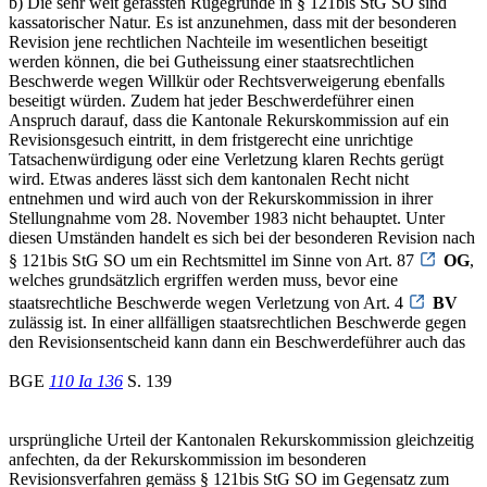
b) Die sehr weit gefassten Rügegründe in § 121bis StG SO sind
kassatorischer Natur. Es ist anzunehmen, dass mit der besonderen
Revision jene rechtlichen Nachteile im wesentlichen beseitigt
werden können, die bei Gutheissung einer staatsrechtlichen
Beschwerde wegen Willkür oder Rechtsverweigerung ebenfalls
beseitigt würden. Zudem hat jeder Beschwerdeführer einen
Anspruch darauf, dass die Kantonale Rekurskommission auf ein
Revisionsgesuch eintritt, in dem fristgerecht eine unrichtige
Tatsachenwürdigung oder eine Verletzung klaren Rechts gerügt
wird. Etwas anderes lässt sich dem kantonalen Recht nicht
entnehmen und wird auch von der Rekurskommission in ihrer
Stellungnahme vom 28. November 1983 nicht behauptet. Unter
diesen Umständen handelt es sich bei der besonderen Revision nach
§ 121bis StG SO um ein Rechtsmittel im Sinne von Art. 87
OG
,
welches grundsätzlich ergriffen werden muss, bevor eine
staatsrechtliche Beschwerde wegen Verletzung von Art. 4
BV
zulässig ist. In einer allfälligen staatsrechtlichen Beschwerde gegen
den Revisionsentscheid kann dann ein Beschwerdeführer auch das
BGE
110 Ia 136
S. 139
ursprüngliche Urteil der Kantonalen Rekurskommission gleichzeitig
anfechten, da der Rekurskommission im besonderen
Revisionsverfahren gemäss § 121bis StG SO im Gegensatz zum