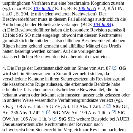
ursprünglichen Verfahren nur eine beschränkte Kognition zusteht
(vgl. dazu BGE
107 Ia 207
E. 1a; BGE
106 Ia 55
E. 2; KÄLIN,
a.a.O., S. 294, je mit vielen weiteren Nachweisen). Der
Beschwerdeführer muss in diesem Fall allerdings ausdrücklich die
Aufhebung beider Hoheitsakte verlangen (BGE
104 Ia 84
).
c) Die Beschwerdeführer haben die besondere Revision gemäss §
121bis StG SO nicht eingelegt, obwohl mit diesem Rechtsmittel
grundsätzlich die mit der staatsrechtlichen Beschwerde erhobenen
Rügen hätten geltend gemacht und allfällige Mängel des Urteils
hätten beseitigt werden können. Auf die vorliegenden
staatsrechtlichen Beschwerden ist daher nicht einzutreten.
4. Die Frage der Letztinstanzlichkeit im Sinne von Art. 87
OG
wird sich in Steuersachen in Zukunft vermehrt stellen, da
verschiedene Kantone in ihren Steuergesetzen als Revisionsgrund
die kassatorische Rüge zulassen, die erkennende Behörde habe
erhebliche Tatsachen oder entscheidende Beweismittel, die ihr
bekannt waren oder bekannt sein mussten, ausser acht gelassen oder
in anderer Weise wesentliche Verfahrensgrundsätze verletzt (vgl.
z.B. § 108 Abs. 1 lit. c StG ZH; Art. 113 Abs. 1 Ziff. 2
StG
GL;
Art. 236 Abs. 1 Ziff. 2
StG
NW; Art. 199 Abs. 1 lit. b
StG
OW; Art. 105 Abs. 1 lit. b
StG
SH; weitere Beispiele bei AUER,
Das ausserordentliche Rechtsmittel der Revision nach
schweizerischem Steuerrecht im Vergleich zur Revision nach dem