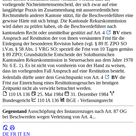
vorliegende Nichteintretensentscheid, der sich zwar auf eine
langjährige Praxis im Zusammenhang mit ausserordentlichen
Rechtsmitteln anderer Kantone stützt, für die Beschwerdeführer eine
gewisse Härte mit sich bringt. Die Kantonale Rekurskommission
wird daher zu prüfen haben, ob die Beschwerdeführer nach
kantonalem Recht oder unmittelbar gestützt auf Art. 4
BV
einen
Anspruch auf Restitution der von ihnen versäumten Frist für die
Einlegung der besonderen Revision haben (vgl. § 89 ff. ZPO SO
i.V.m. § 58 Abs. 1 VRG SO; speziell die Frist von 10 Tagen gemäss
§ 89 ZPO; Grundsätzliche Entscheide der Solothurnischen
Kantonalen Rekurskommission in Steuersachen aus dem Jahre 1978
Nr. 6 E. 1). Es ist nicht von vornherein von der Hand zu weisen,
dass im vorliegenden Fall Anspruch auf eine Restitution besteht.
Jedenfalls dürfte unter dem Gesichtspunkt von Art. 4
BV
die
Frist zur Einreichung eines Restitutionsgesuches im heutigen
Zeitpunkt nicht als verwirkt betrachtet werden.
110 IA 136
25. Mai 1984
31. Dezember 1984
Bundesgericht
110 IA 136
BGE - Verfassungsrecht
Gegenstand
Ausschöpfung des Instanzenzuges nach Art. 87 OG
bei Beschwerden wegen Verletzung von Art. 4...
DE
FR
IT
EN