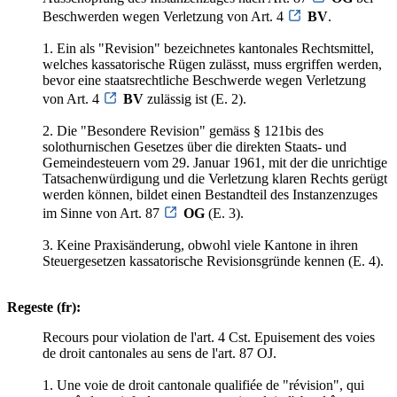
Beschwerden wegen Verletzung von Art. 4
BV
.
1. Ein als "Revision" bezeichnetes kantonales Rechtsmittel,
welches kassatorische Rügen zulässt, muss ergriffen werden,
bevor eine staatsrechtliche Beschwerde wegen Verletzung
von Art. 4
BV
zulässig ist (E. 2).
2. Die "Besondere Revision" gemäss § 121bis des
solothurnischen Gesetzes über die direkten Staats- und
Gemeindesteuern vom 29. Januar 1961, mit der die unrichtige
Tatsachenwürdigung und die Verletzung klaren Rechts gerügt
werden können, bildet einen Bestandteil des Instanzenzuges
im Sinne von Art. 87
OG
(E. 3).
3. Keine Praxisänderung, obwohl viele Kantone in ihren
Steuergesetzen kassatorische Revisionsgründe kennen (E. 4).
Regeste (fr):
Recours pour violation de l'art. 4 Cst. Epuisement des voies
de droit cantonales au sens de l'art. 87 OJ.
1. Une voie de droit cantonale qualifiée de "révision", qui