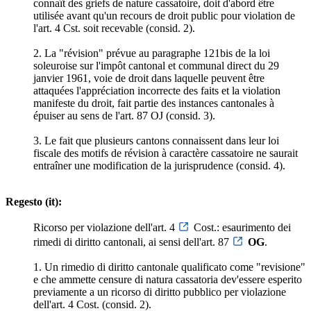
connaît des griefs de nature cassatoire, doit d'abord être
utilisée avant qu'un recours de droit public pour violation de
l'art. 4 Cst. soit recevable (consid. 2).
2. La "révision" prévue au paragraphe 121bis de la loi
soleuroise sur l'impôt cantonal et communal direct du 29
janvier 1961, voie de droit dans laquelle peuvent être
attaquées l'appréciation incorrecte des faits et la violation
manifeste du droit, fait partie des instances cantonales à
épuiser au sens de l'art. 87 OJ (consid. 3).
3. Le fait que plusieurs cantons connaissent dans leur loi
fiscale des motifs de révision à caractère cassatoire ne saurait
entraîner une modification de la jurisprudence (consid. 4).
Regesto (it):
Ricorso per violazione dell'art. 4
Cost.: esaurimento dei
rimedi di diritto cantonali, ai sensi dell'art. 87
OG
.
1. Un rimedio di diritto cantonale qualificato come "revisione"
e che ammette censure di natura cassatoria dev'essere esperito
previamente a un ricorso di diritto pubblico per violazione
dell'art. 4 Cost. (consid. 2).