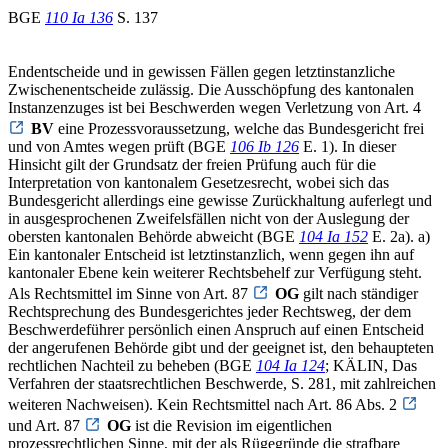
BGE
110 Ia 136
S. 137
Endentscheide und in gewissen Fällen gegen letztinstanzliche
Zwischenentscheide zulässig. Die Ausschöpfung des kantonalen
Instanzenzuges ist bei Beschwerden wegen Verletzung von Art. 4
BV
eine Prozessvoraussetzung, welche das Bundesgericht frei
und von Amtes wegen prüft (BGE
106 Ib 126
E. 1). In dieser
Hinsicht gilt der Grundsatz der freien Prüfung auch für die
Interpretation von kantonalem Gesetzesrecht, wobei sich das
Bundesgericht allerdings eine gewisse Zurückhaltung auferlegt und
in ausgesprochenen Zweifelsfällen nicht von der Auslegung der
obersten kantonalen Behörde abweicht (BGE
104 Ia 152
E. 2a). a)
Ein kantonaler Entscheid ist letztinstanzlich, wenn gegen ihn auf
kantonaler Ebene kein weiterer Rechtsbehelf zur Verfügung steht.
Als Rechtsmittel im Sinne von Art. 87
OG
gilt nach ständiger
Rechtsprechung des Bundesgerichtes jeder Rechtsweg, der dem
Beschwerdeführer persönlich einen Anspruch auf einen Entscheid
der angerufenen Behörde gibt und der geeignet ist, den behaupteten
rechtlichen Nachteil zu beheben (BGE
104 Ia 124
; KÄLIN, Das
Verfahren der staatsrechtlichen Beschwerde, S. 281, mit zahlreichen
weiteren Nachweisen). Kein Rechtsmittel nach Art. 86 Abs. 2
und Art. 87
OG
ist die Revision im eigentlichen
prozessrechtlichen Sinne, mit der als Rügegründe die strafbare