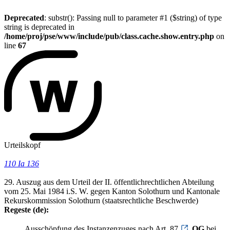
Deprecated
: substr(): Passing null to parameter #1 ($string) of type
string is deprecated in
/home/proj/pse/www/include/pub/class.cache.show.entry.php
on
line
67
Urteilskopf
110 Ia 136
29. Auszug aus dem Urteil der II. öffentlichrechtlichen Abteilung
vom 25. Mai 1984 i.S. W. gegen Kanton Solothurn und Kantonale
Rekurskommission Solothurn (staatsrechtliche Beschwerde)
Regeste (de):
Ausschöpfung des Instanzenzuges nach Art. 87
OG
bei