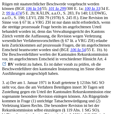
Rügen mit staatsrechtlicher Beschwerde vorgebracht werden
können (BGE
106 Ia 54
/55;
101 Ia 299
/300 E. 1a;
100 Ia 33
/34 E.
2;
99 Ia 474
/5 E. 2b; KÄLIN, a.a.O., S. 283, Fn 140; LUDWIG,
a.a.O., S. 190; LEVI, ZBl 79 (1978) S. 245 ff.). Eine Revision im
Sinne von § 67 lit. a VRG ZH ist nur dann nicht erforderlich, wenn
die streitige prozessuale Frage bereits im angefochtenen Urteil
behandelt worden ist, denn das Verwaltungsgericht des Kantons
Zürich vertritt die Auffassung, die Revision wegen Verletzung
wesentlicher Verfahrensvorschriften (§ 67 lit. a VRG ZH) erlaube
kein Zurückkommen auf prozessuale Fragen, die im angefochtenen
Entscheid beantwortet worden sind (BGE
106 Ia 54
/55 E. 1b). b)
Die Beschwerdeführer werfen der Kantonalen Rekurskommission
vor, im angefochtenen Entscheid in verschiedener Hinsicht Art. 4
BV
verletzt zu haben. Es ist daher vorab zu prüfen, ob die
Beschwerdeführer den kantonalen Instanzenzug im Sinne dieser
Ausführungen ausgeschöpft haben.
3. a) Der am 1. Januar 1971 in Kraft getretene § 121bis StG SO
sieht vor, dass die am Verfahren Beteiligten innert 30 Tagen seit
Zustellung gegen ein Urteil der Kantonalen Rekurskommission eine
sogenannte besondere Revision einlegen können. Als Rügegründe
kommen in Frage (1) unrichtige Tatsachenwürdigung und (2)
Verletzung klaren Rechts. Die besondere Revision ist bei der
Rekurskommission selbst einzulegen (§ 119 Abs. 1 StG SO).