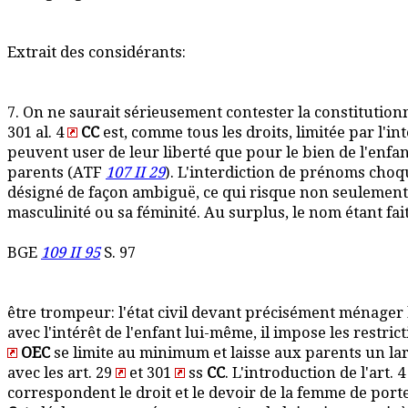
Extrait des considérants:
7. On ne saurait sérieusement contester la constitutionnal
301 al. 4
CC
est, comme tous les droits, limitée par l'inte
peuvent user de leur liberté que pour le bien de l'enfant
parents (ATF
107 II 29
). L'interdiction de prénoms choq
désigné de façon ambiguë, ce qui risque non seulement 
masculinité ou sa féminité. Au surplus, le nom étant fait
BGE
109 II 95
S. 97
être trompeur: l'état civil devant précisément ménager l
avec l'intérêt de l'enfant lui-même, il impose les restrict
OEC
se limite au minimum et laisse aux parents un lar
avec les art. 29
et 301
ss
CC
. L'introduction de l'art. 4
correspondent le droit et le devoir de la femme de porte