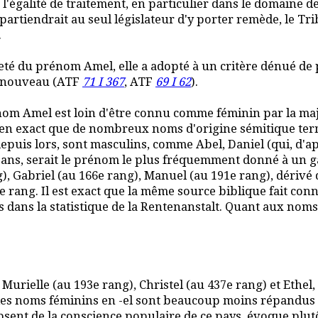
'égalité de traitement, en particulier dans le domaine de la
appartiendrait au seul législateur d'y porter remède, le 
.
eté du prénom Amel, elle a adopté à un critère dénué de pe
e nouveau (ATF
71 I 367
, ATF
69 I 62
).
le nom Amel est loin d'être connu comme féminin par la ma
 bien exact que de nombreux noms d'origine sémitique ter
epuis lors, sont masculins, comme Abel, Daniel (qui, d'ap
5 ans, serait le prénom le plus fréquemment donné à un g
), Gabriel (au 166e rang), Manuel (au 191e rang), dérivé
e rang. Il est exact que la même source biblique fait conn
as dans la statistique de la Rentenanstalt. Quant aux noms
t Murielle (au 193e rang), Christel (au 437e rang) et Ethel,
les noms féminins en -el sont beaucoup moins répandus 
sent de la conscience populaire de ce pays, évoque plutô