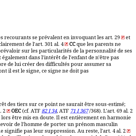
les recourants se prévalent en invoquant les art. 29
et
 clairement de l'art. 301 al. 4
CC
que les parents ne
révaloir sur les particularités de la personnalité de ses
également dans l'intérêt de l'enfant de n'être pas
e de lui créer des difficultés pour assumer sa
t il est le signe, ce signe ne doit pas
êt des tiers sur ce point ne saurait être sous-estimé;
. 2
OEC
(cf. ATF
82 I 34
, ATF
71 I 367
/368). L'art. 69 al. 2
 lors être mis en doute. Il est entièrement en harmonie
au devoir de l'homme de porter un prénom masculin
signifie pas leur suppression. Au reste, l'art. 4 al. 2