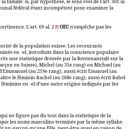
 famille: si, par hypothèse, le sens réel de l'art. 301 al.
Tribunal fédéral étant incompétent pour examiner la
rtinence. L'art. 69 al. 2
OEC
n'empêche pas les
jorité de la population suisse. Les recourants
minés en -el, introduits dans la conscience populaire
rès une statistique dressée par la Rentenanstalt sur la
arçon en Suisse), Michel (au 31e rang) ou Michael (au
 d'Emmanuel (au 259e rang), aussi écrit Emanuel (au
aître le féminin Rachel (au 268e rang), aussi écrit Rahel
 féminins en -el d'une autre origine indiqués par les
 qui ne figure pas du tout dans la statistique de la
que les noms masculins terminés par la même syllabe.
t un garçon qu'une fille, peut-être aussi en raison de