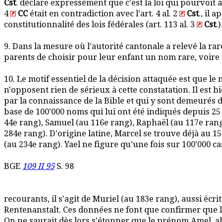
Cst
. déclare expressément que c'est la loi qui pourvoit à l
4
CC
était en contradiction avec l'art. 4 al. 2
Cst
., il 
constitutionnalité des lois fédérales (art. 113 al. 3
Cst
.)
9. Dans la mesure où l'autorité cantonale a relevé la rar
parents de choisir pour leur enfant un nom rare, voir
10. Le motif essentiel de la décision attaquée est que 
n'opposent rien de sérieux à cette constatation. Il est
par la connaissance de la Bible et qui y sont demeurés d
base de 100'000 noms qui lui ont été indiqués depuis 2
44e rang), Samuel (au 116e rang), Raphaël (au 117e rang
284e rang). D'origine latine, Marcel se trouve déjà au 15
(au 234e rang). Yael ne figure qu'une fois sur 100'000 c
BGE
109 II 95
S. 98
recourants, il s'agit de Muriel (au 183e rang), aussi écri
Rentenanstalt. Ces données ne font que confirmer que 
On ne saurait dès lors s'étonner que le prénom Amel, ab