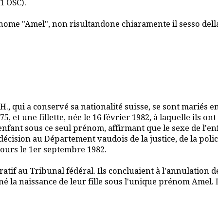
 1 OSC).
ome "Amel", non risultandone chiaramente il sesso della 
H., qui a conservé sa nationalité suisse, se sont mariés en
5, et une fillette, née le 16 février 1982, à laquelle ils 
 l'enfant sous ce seul prénom, affirmant que le sexe de l'en
cision au Département vaudois de la justice, de la police 
cours le 1er septembre 1982.
if au Tribunal fédéral. Ils concluaient à l'annulation de la
né la naissance de leur fille sous l'unique prénom Amel. L