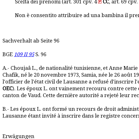
Scelta dei prenomi (art. 301 cpv. 4
CC
, art. 69 cpv.
Non è consentito attribuire ad una bambina il pren
Sachverhalt ab Seite 96
BGE
109 II 95
S. 96
A.- Choujaâ L., de nationalité tunisienne, et Anne Marie 
Chafik, né le 20 novembre 1973, Samia, née le 26 août 197
l'officier de l'état civil de Lausanne a refusé d'inscrire
OEC
). Les époux L. ont vainement recouru contre cette dé
canton de Vaud. Cette dernière autorité a rejeté leur re
B.- Les époux L. ont formé un recours de droit administrat
Lausanne étant invité à inscrire dans le registre concer
Erwägungen