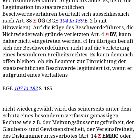
Rechtsmittelverfahren folgt nichts anderes, denn die
Legitimation im staatsrechtlichen
Beschwerdeverfahren beurteilt sich ausschliesslich
nach Art. 88
OG
(BGE
104 Ia 159
E. 2 b mit
Hinweisen). Auf die Rüge des Beschwerdeführers, die
Nichtwiederwahlgründe verletzten Art. 4
BV
, kann
daher nicht eingetreten werden. c) Im übrigen beruft
sich der Beschwerdeführer nicht auf die Verletzung
eines besonderen Freiheitsrechtes. Es kann demnach
offen bleiben, ob ein Beamter zur Einreichung der
staatsrechtlichen Beschwerde legitimiert ist, wenn er
aufgrund eines Verhaltens
BGE
107 Ia 182
S. 185
nicht wiedergewählt wird, das seinerseits unter dem
Schutz eines besonderen verfassungsmässigen
Rechtes wie z.B. der Meinungsäusserungsfreiheit, der
Glaubens- und Gewissensfreiheit, der Vereinsfreiheit,
des Diskriminierungsverbotes (Art. 14
EMRK
) oder