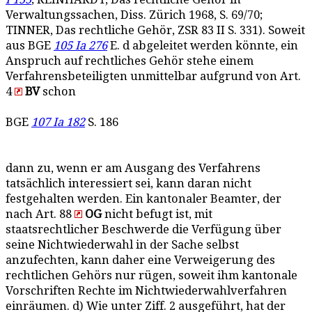
Verwaltungssachen, Diss. Zürich 1968, S. 69/70;
TINNER, Das rechtliche Gehör, ZSR 83 II S. 331). Soweit
aus BGE
105 Ia 276
E. d abgeleitet werden könnte, ein
Anspruch auf rechtliches Gehör stehe einem
Verfahrensbeteiligten unmittelbar aufgrund von Art.
4
BV
schon
BGE
107 Ia 182
S. 186
dann zu, wenn er am Ausgang des Verfahrens
tatsächlich interessiert sei, kann daran nicht
festgehalten werden. Ein kantonaler Beamter, der
nach Art. 88
OG
nicht befugt ist, mit
staatsrechtlicher Beschwerde die Verfügung über
seine Nichtwiederwahl in der Sache selbst
anzufechten, kann daher eine Verweigerung des
rechtlichen Gehörs nur rügen, soweit ihm kantonale
Vorschriften Rechte im Nichtwiederwahlverfahren
einräumen. d) Wie unter Ziff. 2 ausgeführt, hat der