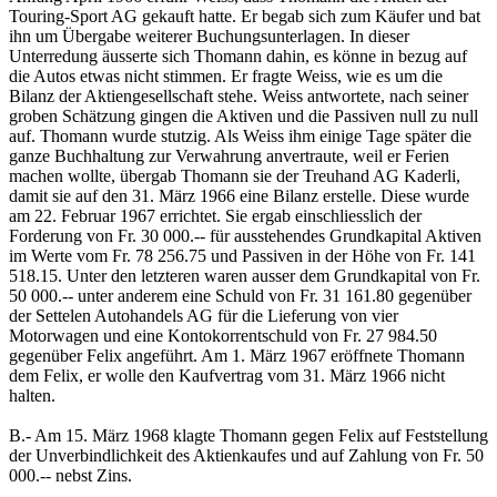
Touring-Sport AG gekauft hatte. Er begab sich zum Käufer und bat
ihn um Übergabe weiterer Buchungsunterlagen. In dieser
Unterredung äusserte sich Thomann dahin, es könne in bezug auf
die Autos etwas nicht stimmen. Er fragte Weiss, wie es um die
Bilanz der Aktiengesellschaft stehe. Weiss antwortete, nach seiner
groben Schätzung gingen die Aktiven und die Passiven null zu null
auf. Thomann wurde stutzig. Als Weiss ihm einige Tage später die
ganze Buchhaltung zur Verwahrung anvertraute, weil er Ferien
machen wollte, übergab Thomann sie der Treuhand AG Kaderli,
damit sie auf den 31. März 1966 eine Bilanz erstelle. Diese wurde
am 22. Februar 1967 errichtet. Sie ergab einschliesslich der
Forderung von Fr. 30 000.-- für ausstehendes Grundkapital Aktiven
im Werte vom Fr. 78 256.75 und Passiven in der Höhe von Fr. 141
518.15. Unter den letzteren waren ausser dem Grundkapital von Fr.
50 000.-- unter anderem eine Schuld von Fr. 31 161.80 gegenüber
der Settelen Autohandels AG für die Lieferung von vier
Motorwagen und eine Kontokorrentschuld von Fr. 27 984.50
gegenüber Felix angeführt. Am 1. März 1967 eröffnete Thomann
dem Felix, er wolle den Kaufvertrag vom 31. März 1966 nicht
halten.
B.- Am 15. März 1968 klagte Thomann gegen Felix auf Feststellung
der Unverbindlichkeit des Aktienkaufes und auf Zahlung von Fr. 50
000.-- nebst Zins.