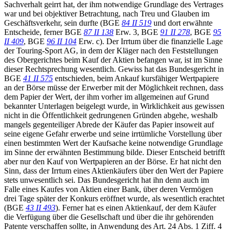
Sachverhalt geirrt hat, der ihm notwendige Grundlage des Vertrages
war und bei objektiver Betrachtung, nach Treu und Glauben im
Geschäftsverkehr, sein durfte (BGE
84 II 519
und dort erwähnte
Entscheide, ferner BGE
87 II 138
Erw. 3, BGE
91 II 278
, BGE
95
II 409
, BGE
96 II 104
Erw. c). Der Irrtum über die finanzielle Lage
der Touring-Sport AG, in dem der Kläger nach den Feststellungen
des Obergerichtes beim Kauf der Aktien befangen war, ist im Sinne
dieser Rechtsprechung wesentlich. Gewiss hat das Bundesgericht in
BGE
41 II 575
entschieden, beim Ankauf kursfähiger Wertpapiere
an der Börse müsse der Erwerber mit der Möglichkeit rechnen, dass
dem Papier der Wert, der ihm vorher im allgemeinen auf Grund
bekannter Unterlagen beigelegt wurde, in Wirklichkeit aus gewissen
nicht in die Öffentlichkeit gedrungenen Gründen abgehe, weshalb
mangels gegenteiliger Abrede der Käufer das Papier insoweit auf
seine eigene Gefahr erwerbe und seine irrtümliche Vorstellung über
einen bestimmten Wert der Kaufsache keine notwendige Grundlage
im Sinne der erwähnten Bestimmung bilde. Dieser Entscheid betrifft
aber nur den Kauf von Wertpapieren an der Börse. Er hat nicht den
Sinn, dass der Irrtum eines Aktienkäufers über den Wert der Papiere
stets unwesentlich sei. Das Bundesgericht hat ihn denn auch im
Falle eines Kaufes von Aktien einer Bank, über deren Vermögen
drei Tage später der Konkurs eröffnet wurde, als wesentlich erachtet
(BGE
43 II 493
). Ferner hat es einen Aktienkauf, der dem Käufer
die Verfügung über die Gesellschaft und über die ihr gehörenden
Patente verschaffen sollte, in Anwendung des Art. 24 Abs. 1 Ziff. 4