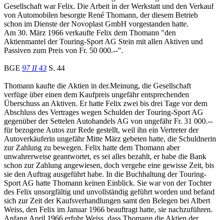
Gesellschaft war Felix. Die Arbeit in der Werkstatt und den Verkauf
von Automobilen besorgte René Thomann, der diesem Betrieb
schon im Dienste der Novoplast GmbH vorgestanden hatte.
Am 30. März 1966 verkaufte Felix dem Thomann "den
Aktienmantel der Touring-Sport AG Stein mit allen Aktiven und
Passiven zum Preis von Fr. 50 000.--".
BGE
97 II 43
S. 44
Thomann kaufte die Aktien in der.Meinung, die Gesellschaft
verfüge über einen dem Kaufpreis ungefähr entsprechenden
Überschuss an Aktiven. Er hatte Felix zwei bis drei Tage vor dem
Abschluss des Vertrages wegen Schulden der Touring-Sport AG
gegenüber der Settelen Autohandels AG von ungefähr Fr. 31 000.--
für bezogene Autos zur Rede gestellt, weil ihn ein Vertreter der
Autoverkäuferin ungefähr Mitte März gebeten hatte, die Schuldnerin
zur Zahlung zu bewegen. Felix hatte dem Thomann aber
unwahrerweise geantwortet, es sei alles bezahlt, er habe die Bank
schon zur Zahlung angewiesen, doch vergehe eine gewisse Zeit, bis
sie den Auftrag ausgeführt habe. In die Buchhaltung der Touring-
Sport AG hatte Thomann keinen Einblick. Sie war von der Tochter
des Felix unsorgfältig und unvollständig geführt worden und befand
sich zur Zeit der Kaufsverhandlungen samt den Belegen bei Albert
Weiss, den Felix im Januar 1966 beauftragt hatte, sie nachzuführen.
Anfang April 1966 erfuhr Weiss, dass Thomann die Aktien der