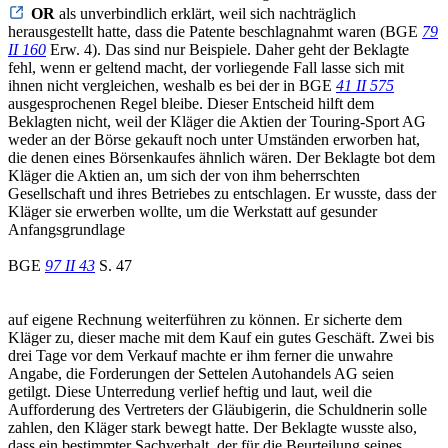
OR
als unverbindlich erklärt, weil sich nachträglich
herausgestellt hatte, dass die Patente beschlagnahmt waren (BGE
79
II 160
Erw. 4). Das sind nur Beispiele. Daher geht der Beklagte
fehl, wenn er geltend macht, der vorliegende Fall lasse sich mit
ihnen nicht vergleichen, weshalb es bei der in BGE
41 II 575
ausgesprochenen Regel bleibe. Dieser Entscheid hilft dem
Beklagten nicht, weil der Kläger die Aktien der Touring-Sport AG
weder an der Börse gekauft noch unter Umständen erworben hat,
die denen eines Börsenkaufes ähnlich wären. Der Beklagte bot dem
Kläger die Aktien an, um sich der von ihm beherrschten
Gesellschaft und ihres Betriebes zu entschlagen. Er wusste, dass der
Kläger sie erwerben wollte, um die Werkstatt auf gesunder
Anfangsgrundlage
BGE
97 II 43
S. 47
auf eigene Rechnung weiterführen zu können. Er sicherte dem
Kläger zu, dieser mache mit dem Kauf ein gutes Geschäft. Zwei bis
drei Tage vor dem Verkauf machte er ihm ferner die unwahre
Angabe, die Forderungen der Settelen Autohandels AG seien
getilgt. Diese Unterredung verlief heftig und laut, weil die
Aufforderung des Vertreters der Gläubigerin, die Schuldnerin solle
zahlen, den Kläger stark bewegt hatte. Der Beklagte wusste also,
dass ein bestimmter Sachverhalt, der für die Beurteilung seines