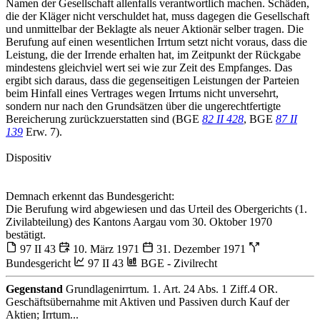
Namen der Gesellschaft allenfalls verantwortlich machen. Schäden,
die der Kläger nicht verschuldet hat, muss dagegen die Gesellschaft
und unmittelbar der Beklagte als neuer Aktionär selber tragen. Die
Berufung auf einen wesentlichen Irrtum setzt nicht voraus, dass die
Leistung, die der Irrende erhalten hat, im Zeitpunkt der Rückgabe
mindestens gleichviel wert sei wie zur Zeit des Empfanges. Das
ergibt sich daraus, dass die gegenseitigen Leistungen der Parteien
beim Hinfall eines Vertrages wegen Irrtums nicht unversehrt,
sondern nur nach den Grundsätzen über die ungerechtfertigte
Bereicherung zurückzuerstatten sind (BGE
82 II 428
, BGE
87 II
139
Erw. 7).
Dispositiv
Demnach erkennt das Bundesgericht:
Die Berufung wird abgewiesen und das Urteil des Obergerichts (1.
Zivilabteilung) des Kantons Aargau vom 30. Oktober 1970
bestätigt.
97 II 43
10. März 1971
31. Dezember 1971
Bundesgericht
97 II 43
BGE - Zivilrecht
Gegenstand
Grundlagenirrtum. 1. Art. 24 Abs. 1 Ziff.4 OR.
Geschäftsübernahme mit Aktiven und Passiven durch Kauf der
Aktien; Irrtum...