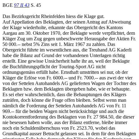
BGE
97 II 43
S. 45
Das Bezirksgericht Rheinfelden hiess die Klage gut.
Auf Appellation des Beklagten, der seinen Antrag auf Abweisung
der Klage wiederholte, erkannte das Obergericht des Kantons
Aargau am 30. Oktober 1970, der Beklagte werde verpflichtet, dem
Kläger Zug um Zug gegen unbeschwerte Herausgabe der Aktien Fr.
50 000.-- nebst 5% Zins seit 1. März 1967 zu zahlen. Das
Obergericht führte im wesentlichen aus, die Treuhand AG Kaderli
habe die Bilanz auf Grund der vorhandenen Unterlagen richtig
erstellt. Eine gewisse Unsicherheit hafte ihr an, weil der Beklagte
die Buchführungspflicht der Touring-Sport AG nicht
ordnungsgemäss erfüllt habe. Ernsthaft umstritten sei nur, ob der
Kläger die Erlöse von Fr. 6000.-- und Fr. 7000.-- aus zwei der vier
von der Settelen Autohandels AG gelieferten Wagen der Tochter des
Beklagten bzw. dem Beklagten übergeben habe, wie er behaupte.
Es sei eher wahrscheinlich, dass die Behauptungen des Klägers
zuträfen, doch könne die Frage offen bleiben. Selbst wenn man
nämlich die Forderung der Settelen Autohandels AG von Fr. 11
969.-- für die beiden Wagen nicht berücksichtige und auch die
Kontokorrentforderung des Beklagten von Fr. 27 984.50, die dieser
nie besessen haben wolle, aus der Bilanz entferne, bleibe immer
noch ein Schuldenüberschuss von Fr. 2523.70, wobei das
Grundkapital ausser Betracht gelassen sei. In dem für den Beklagten