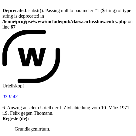
Deprecated
: substr(): Passing null to parameter #1 ($string) of type
string is deprecated in
/home/proj/pse/www/include/pub/class.cache.show.entry.php
on
line
67
Urteilskopf
97 II 43
6. Auszug aus dem Urteil der I. Zivilabteilung vom 10. März 1971
i.S. Felix gegen Thomann.
Regeste (de):
Grundlagenirrtum.