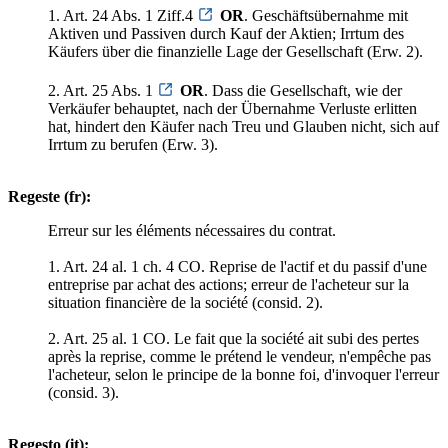
1. Art. 24 Abs. 1 Ziff.4
OR
. Geschäftsübernahme mit
Aktiven und Passiven durch Kauf der Aktien; Irrtum des
Käufers über die finanzielle Lage der Gesellschaft (Erw. 2).
2. Art. 25 Abs. 1
OR
. Dass die Gesellschaft, wie der
Verkäufer behauptet, nach der Übernahme Verluste erlitten
hat, hindert den Käufer nach Treu und Glauben nicht, sich auf
Irrtum zu berufen (Erw. 3).
Regeste (fr):
Erreur sur les éléments nécessaires du contrat.
1. Art. 24 al. 1 ch. 4 CO. Reprise de l'actif et du passif d'une
entreprise par achat des actions; erreur de l'acheteur sur la
situation financière de la société (consid. 2).
2. Art. 25 al. 1 CO. Le fait que la société ait subi des pertes
après la reprise, comme le prétend le vendeur, n'empêche pas
l'acheteur, selon le principe de la bonne foi, d'invoquer l'erreur
(consid. 3).
Regesto (it):