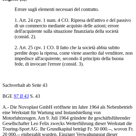
Errore sugli elementi necessari del contratto.
1. Art. 24 cpv. 1 num. 4 CO. Ripresa dell'attivo e del passivo
di un commercio mediante acquisto delle azioni; errore
dell'acquirente sulla situazione finanziaria della società
(consid. 2).
2. Art. 25 cpv. 1 CO. Il fatto che la società abbia subito
perdite dopo la ripresa, come viene asserito dal venditore, non
impedisce all'acquirente, secondo il principio della buona
fede, di invocare l'errore (consid. 3).
Sachverhalt ab Seite 43
BGE
97 II 43
S. 43
A.- Die Novoplast GmbH eröffnete im Jahre 1964 als Nebenbetrieb
eine Werkstatt für Wartung und Instandstellung von
Motorfahrzeugen. Am 9. Juli 1964 gründete ihr geschäftsführender
Gesellschafter Leo Felix zwecks Weiterführung dieser Werkstatt die
Touring-Sport AG. Ihr Grundkapital beträgt Fr. 50 000.--, wovon Fr.
20 000.-- einbezahlt wurden. Einziger Verwaltungsrat dieser