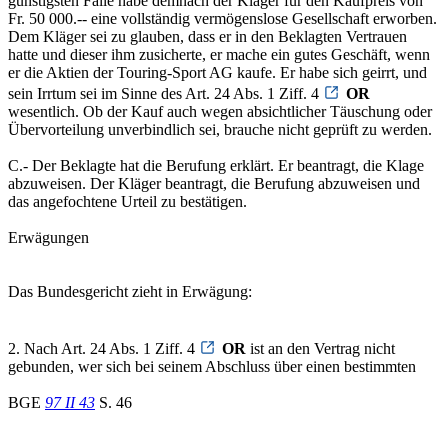
günstigsten Falle habe demnach der Kläger für den Kaufpreis von
Fr. 50 000.-- eine vollständig vermögenslose Gesellschaft erworben.
Dem Kläger sei zu glauben, dass er in den Beklagten Vertrauen
hatte und dieser ihm zusicherte, er mache ein gutes Geschäft, wenn
er die Aktien der Touring-Sport AG kaufe. Er habe sich geirrt, und
sein Irrtum sei im Sinne des Art. 24 Abs. 1 Ziff. 4
OR
wesentlich. Ob der Kauf auch wegen absichtlicher Täuschung oder
Übervorteilung unverbindlich sei, brauche nicht geprüft zu werden.
C.- Der Beklagte hat die Berufung erklärt. Er beantragt, die Klage
abzuweisen. Der Kläger beantragt, die Berufung abzuweisen und
das angefochtene Urteil zu bestätigen.
Erwägungen
Das Bundesgericht zieht in Erwägung:
2. Nach Art. 24 Abs. 1 Ziff. 4
OR
ist an den Vertrag nicht
gebunden, wer sich bei seinem Abschluss über einen bestimmten
BGE
97 II 43
S. 46