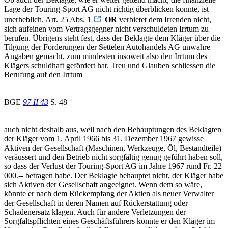
Lage der Touring-Sport AG nicht richtig überblicken konnte, ist
unerheblich. Art. 25 Abs. 1
OR
verbietet dem Irrenden nicht,
sich aufeinen vom Vertragsgegner nicht verschuldeten Irrtum zu
berufen. Übrigens steht fest, dass der Beklagte dem Kläger über die
Tilgung der Forderungen der Settelen Autohandels AG unwahre
Angaben gemacht, zum mindesten insoweit also den Irrtum des
Klägers schuldhaft gefördert hat. Treu und Glauben schliessen die
Berufung auf den Irrtum
BGE
97 II 43
S. 48
auch nicht deshalb aus, weil nach den Behauptungen des Beklagten
der Kläger vom 1. April 1966 bis 31. Dezember 1967 gewisse
Aktiven der Gesellschaft (Maschinen, Werkzeuge, Öl, Bestandteile)
veräussert und den Betrieb nicht sorgfältig genug geführt haben soll,
so dass der Verlust der Touring-Sport AG im Jahre 1967 rund Fr. 22
000.-- betragen habe. Der Beklagte behauptet nicht, der Kläger habe
sich Aktiven der Gesellschaft angeeignet. Wenn dem so wäre,
könnte er nach dem Rückempfang der Aktien als neuer Verwalter
der Gesellschaft in deren Namen auf Rückerstattung oder
Schadenersatz klagen. Auch für andere Verletzungen der
Sorgfaltspflichten eines Geschäftsführers könnte er den Kläger im