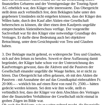
finanziellen Gebarens und der Vermögenslage der Touring-Sport
AG erheblich war, den Kläger sehr interessierte. Das Obergericht
stellt denn auch verbindlich fest, dem Beklagten habe unter den
gegebenen Umständen nicht entgehen können, dass der Kläger den
Willen hatte, durch den Kauf aller Aktien eine Gesellschaft
beherrschen zu können, die über einen dem Kaufpreis ungefähr
entsprechenden Aktienüberschuss verfüge. Der vorgestellte
Sachverhalt war für den Kläger eine notwendige Grundlage des
Vertrages. Er durfte diese Bedeutung auch bei objektiver
Betrachtung, unter dem Gesichtspunkt von Treu und Glauben
haben.
3. Der Beklagte macht geltend, es widerspreche Treu und Glauben,
sich auf den Irrtum zu berufen. Soweit er diese Auffassung damit
begründet, der Kläger habe schon vor der Unterzeichnung des
Kaufvertrages gewusst, dass die Aktiven und die Passiven der
Gesellschaft einander ungefähr die Waage hielten, ist er nicht zu
hören. Das Obergericht hat offen gelassen, ob mit den Aktien die
Passiven - mit Ausnahme der auf das Grundkapital einbezahlten Fr.
20 000.-- - wirklich bis auf einen Rest von rund Fr. 2500.-- hätten
gedeckt werden können. Sei dem wie ihm wolle, stellt es
verbindlich fest, dass der Kläger vor dem Abschluss des Vertrages
über die finanziellen Verhältnisse der Gesellschaft nicht einmal in
groben Zügen im Bilde war.
Ob auch der Beklagte, wie er weiter geltend macht, die finanzielle