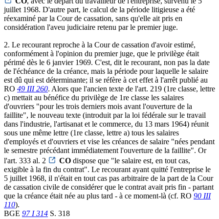
CO
, avec le départ du travailleur de l'entreprise, survenu le 5
juillet 1968. D'autre part, le calcul de la période litigieuse a été
réexaminé par la Cour de cassation, sans qu'elle ait pris en
considération l'aveu judiciaire retenu par le premier juge.
2. Le recourant reproche à la Cour de cassation d'avoir estimé,
conformément à l'opinion du premier juge, que le privilège était
périmé dès le 6 janvier 1969. C'est, dit le recourant, non pas la date
de l'échéance de la créance, mais la période pour laquelle le salaire
est dû qui est déterminante; il se réfère à cet effet à l'arrêt publié au
RO
49 III 260
. Alors que l'ancien texte de l'art. 219 (1re classe, lettre
c) mettait au bénéfice du privilège de 1re classe les salaires
d'ouvriers "pour les trois derniers mois avant l'ouverture de la
faillite", le nouveau texte (introduit par la loi fédérale sur le travail
dans l'industrie, l'artisanat et le commerce, du 13 mars 1964) réunit
sous une même lettre (1re classe, lettre a) tous les salaires
d'employés et d'ouvriers et vise les créances de salaire "nées pendant
le semestre précédant immédiatement l'ouverture de la faillite". Or
l'art. 333 al. 2
CO
dispose que "le salaire est, en tout cas,
exigible à la fin du contrat". Le recourant ayant quitté l'entreprise le
5 juillet 1968, il n'était en tout cas pas arbitraire de la part de la Cour
de cassation civile de considérer que le contrat avait pris fin - partant
que la créance était née au plus tard - à ce moment-là (cf. RO
90 III
110
).
BGE
97 I 314
S. 318