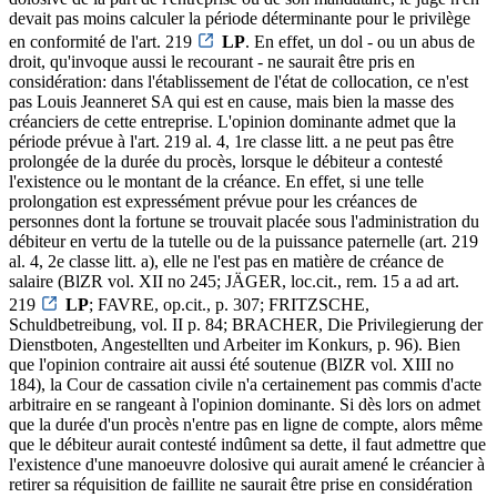
devait pas moins calculer la période déterminante pour le privilège
en conformité de l'art. 219
LP
. En effet, un dol - ou un abus de
droit, qu'invoque aussi le recourant - ne saurait être pris en
considération: dans l'établissement de l'état de collocation, ce n'est
pas Louis Jeanneret SA qui est en cause, mais bien la masse des
créanciers de cette entreprise. L'opinion dominante admet que la
période prévue à l'art. 219 al. 4, 1re classe litt. a ne peut pas être
prolongée de la durée du procès, lorsque le débiteur a contesté
l'existence ou le montant de la créance. En effet, si une telle
prolongation est expressément prévue pour les créances de
personnes dont la fortune se trouvait placée sous l'administration du
débiteur en vertu de la tutelle ou de la puissance paternelle (art. 219
al. 4, 2e classe litt. a), elle ne l'est pas en matière de créance de
salaire (BlZR vol. XII no 245; JÄGER, loc.cit., rem. 15 a ad art.
219
LP
; FAVRE, op.cit., p. 307; FRITZSCHE,
Schuldbetreibung, vol. II p. 84; BRACHER, Die Privilegierung der
Dienstboten, Angestellten und Arbeiter im Konkurs, p. 96). Bien
que l'opinion contraire ait aussi été soutenue (BlZR vol. XIII no
184), la Cour de cassation civile n'a certainement pas commis d'acte
arbitraire en se rangeant à l'opinion dominante. Si dès lors on admet
que la durée d'un procès n'entre pas en ligne de compte, alors même
que le débiteur aurait contesté indûment sa dette, il faut admettre que
l'existence d'une manoeuvre dolosive qui aurait amené le créancier à
retirer sa réquisition de faillite ne saurait être prise en considération