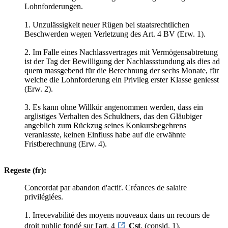
Lohnforderungen.
1. Unzulässigkeit neuer Rügen bei staatsrechtlichen
Beschwerden wegen Verletzung des Art. 4 BV (Erw. 1).
2. Im Falle eines Nachlassvertrages mit Vermögensabtretung
ist der Tag der Bewilligung der Nachlassstundung als dies ad
quem massgebend für die Berechnung der sechs Monate, für
welche die Lohnforderung ein Privileg erster Klasse geniesst
(Erw. 2).
3. Es kann ohne Willkür angenommen werden, dass ein
arglistiges Verhalten des Schuldners, das den Gläubiger
angeblich zum Rückzug seines Konkursbegehrens
veranlasste, keinen Einfluss habe auf die erwähnte
Fristberechnung (Erw. 4).
Regeste (fr):
Concordat par abandon d'actif. Créances de salaire
privilégiées.
1. Irrecevabilité des moyens nouveaux dans un recours de
droit public fondé sur l'art. 4
Cst
. (consid. 1).