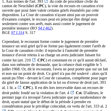
1. Aux termes de l'art. 393
du code de procédure civile du
canton de Neuchâtel (
CPC
), la voie du recours en cassation n'est
ouverte que pour faire valoir certains griefs énumérés par cette
disposition. La Cour de cassation n'ayant ainsi pas un pouvoir
d'examen complet, le recours peut en principe être dirigé non
seulement contre son arrêt, mais aussi contre le jugement de
première instance (RO
94 I 462
).
BGE
97 I 314
S. 317
Cependant, le recourant forme contre le jugement de première
instance un seul grief qu'il ne forme pas également contre l'arrêt de
la Cour de cassation civile: il reproche à l'autorité de première
instance d'avoir retenu à sa charge un aveu judiciaire faisant foi
contre lui (art. 210
CPC
) et consistant en ce qu'il aurait déclaré,
dans son mémoire de demande, que la créance était exigible le 5
juillet 1968. Or, dit le recourant, l'aveu ne peut porter que sur un fait
et non sur un point de droit. Ce grief n'a pas été soulevé - alors qu'il
aurait pu l'être - devant la Cour de cassation, compétente pour juger
du grief de fausse application de la loi ou d'erreur de droit (art. 393
al. 1 lit. a
CPC
). Il est dès lors irrecevable dans un recours de
droit public fondé sur la violation de l'art. 4
Cst
. D'ailleurs, le
premier juge n'a invoqué l'aveu judiciaire que par surabondance de
droit, ayant statué que le début de la période à prendre en
considération pour le privilège coïncidait, en vertu de l'art. 333 al. 2