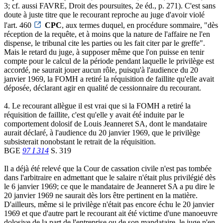
3; cf. aussi FAVRE, Droit des poursuites, 2e éd., p. 271). C'est sans
doute à juste titre que le recourant reproche au juge d'avoir violé
l'art. 460
CPC
, aux termes duquel, en procédure sommaire, "dès
réception de la requête, et à moins que la nature de l'affaire ne l'en
dispense, le tribunal cite les parties ou les fait citer par le greffe".
Mais le retard du juge, à supposer même que l'on puisse en tenir
compte pour le calcul de la période pendant laquelle le privilège est
accordé, ne saurait jouer aucun rôle, puisqu'à l'audience du 20
janvier 1969, la FOMH a retiré la réquisition de faillite qu'elle avait
déposée, déclarant agir en qualité de cessionnaire du recourant.
4. Le recourant allègue il est vrai que si la FOMH a retiré la
réquisition de faillite, c'est qu'elle y avait été induite par le
comportement dolosif de Louis Jeanneret SA, dont le mandataire
aurait déclaré, à l'audience du 20 janvier 1969, que le privilège
subsisterait nonobstant le retrait de la réquisition.
BGE
97 I 314
S. 319
Il a déjà été relevé que la Cour de cassation civile n'est pas tombée
dans l'arbitraire en admettant que le salaire n'était plus privilégié dès
le 6 janvier 1969; ce que le mandataire de Jeanneret SA a pu dire le
20 janvier 1969 ne saurait dès lors être pertinent en la matière.
D'ailleurs, même si le privilège n'était pas encore échu le 20 janvier
1969 et que d'autre part le recourant ait été victime d'une manoeuvre
dolosive de la part de l'entreprise ou de son mandataire, le juge n'en