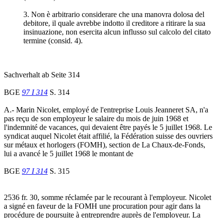
3. Non è arbitrario considerare che una manovra dolosa del
debitore, il quale avrebbe indotto il creditore a ritirare la sua
insinuazione, non esercita alcun influsso sul calcolo del citato
termine (consid. 4).
Sachverhalt ab Seite 314
BGE
97 I 314
S. 314
A.- Marin Nicolet, employé de l'entreprise Louis Jeanneret SA, n'a
pas reçu de son employeur le salaire du mois de juin 1968 et
l'indemnité de vacances, qui devaient être payés le 5 juillet 1968. Le
syndicat auquel Nicolet était affilié, la Fédération suisse des ouvriers
sur métaux et horlogers (FOMH), section de La Chaux-de-Fonds,
lui a avancé le 5 juillet 1968 le montant de
BGE
97 I 314
S. 315
2536 fr. 30, somme réclamée par le recourant à l'employeur. Nicolet
a signé en faveur de la FOMH une procuration pour agir dans la
procédure de poursuite à entreprendre auprès de l'employeur. La