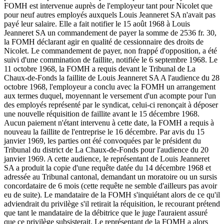
FOMH est intervenue auprès de l'employeur tant pour Nicolet que
pour neuf autres employés auxquels Louis Jeanneret SA n'avait pas
payé leur salaire. Elle a fait notifier le 15 août 1968 à Louis
Jeanneret SA un commandement de payer la somme de 2536 fr. 30,
la FOMH déclarant agir en qualité de cessionnaire des droits de
Nicolet. Le commandement de payer, non frappé d'opposition, a été
suivi d'une commination de faillite, notifiée le 6 septembre 1968. Le
11 octobre 1968, la FOMH a requis devant le Tribunal de La
Chaux-de-Fonds la faillite de Louis Jeanneret SA A l'audience du 28
octobre 1968, l'employeur a conclu avec la FOMH un arrangement
aux termes duquel, moyennant le versement d'un acompte pour l'un
des employés représenté par le syndicat, celui-ci renonçait à déposer
une nouvelle réquisition de faillite avant le 15 décembre 1968.
Aucun paiement n'étant intervenu à cette date, la FOMH a requis à
nouveau la faillite de l'entreprise le 16 décembre. Par avis du 15
janvier 1969, les parties ont été convoquées par le président du
Tribunal du district de La Chaux-de-Fonds pour l'audience du 20
janvier 1969. A cette audience, le représentant de Louis Jeanneret
SA a produit la copie d'une requête datée du 14 décembre 1968 et
adressée au Tribunal cantonal, demandant un moratoire ou un sursis
concordataire de 6 mois (cette requête ne semble d'ailleurs pas avoir
eu de suite). Le mandataire de la FOMH s'inquiétant alors de ce qu'il
adviendrait du privilège s'il retirait la réquisition, le recourant prétend
que tant le mandataire de la débitrice que le juge l'auraient assuré
que ce privilège subsisterait. Le représentant de la FOMH a alors