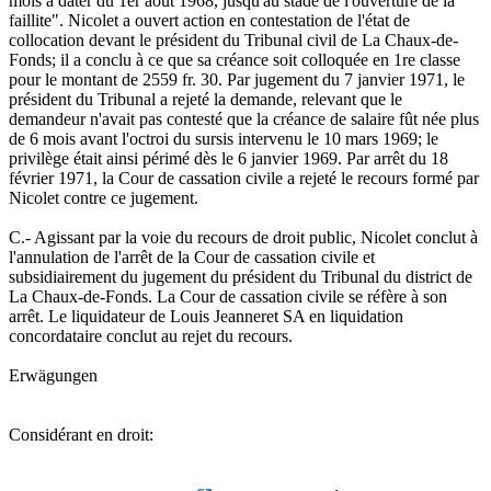
mois à dater du 1er août 1968, jusqu'au stade de l'ouverture de la
faillite". Nicolet a ouvert action en contestation de l'état de
collocation devant le président du Tribunal civil de La Chaux-de-
Fonds; il a conclu à ce que sa créance soit colloquée en 1re classe
pour le montant de 2559 fr. 30. Par jugement du 7 janvier 1971, le
président du Tribunal a rejeté la demande, relevant que le
demandeur n'avait pas contesté que la créance de salaire fût née plus
de 6 mois avant l'octroi du sursis intervenu le 10 mars 1969; le
privilège était ainsi périmé dès le 6 janvier 1969. Par arrêt du 18
février 1971, la Cour de cassation civile a rejeté le recours formé par
Nicolet contre ce jugement.
C.- Agissant par la voie du recours de droit public, Nicolet conclut à
l'annulation de l'arrêt de la Cour de cassation civile et
subsidiairement du jugement du président du Tribunal du district de
La Chaux-de-Fonds. La Cour de cassation civile se réfère à son
arrêt. Le liquidateur de Louis Jeanneret SA en liquidation
concordataire conclut au rejet du recours.
Erwägungen
Considérant en droit: