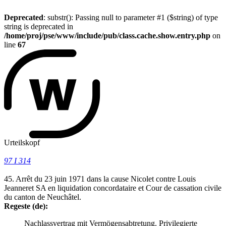
Deprecated
: substr(): Passing null to parameter #1 ($string) of type
string is deprecated in
/home/proj/pse/www/include/pub/class.cache.show.entry.php
on
line
67
Urteilskopf
97 I 314
45. Arrêt du 23 juin 1971 dans la cause Nicolet contre Louis
Jeanneret SA en liquidation concordataire et Cour de cassation civile
du canton de Neuchâtel.
Regeste (de):
Nachlassvertrag mit Vermögensabtretung. Privilegierte