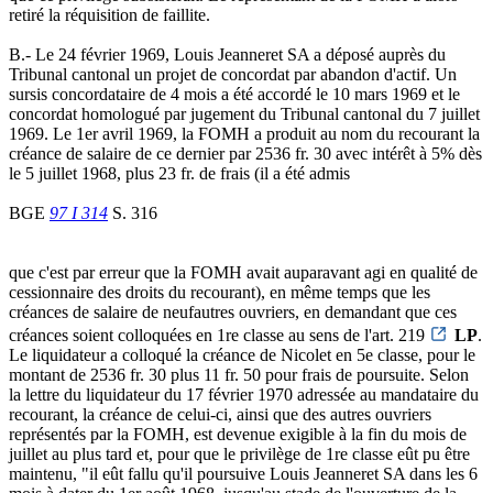
retiré la réquisition de faillite.
B.- Le 24 février 1969, Louis Jeanneret SA a déposé auprès du
Tribunal cantonal un projet de concordat par abandon d'actif. Un
sursis concordataire de 4 mois a été accordé le 10 mars 1969 et le
concordat homologué par jugement du Tribunal cantonal du 7 juillet
1969. Le 1er avril 1969, la FOMH a produit au nom du recourant la
créance de salaire de ce dernier par 2536 fr. 30 avec intérêt à 5% dès
le 5 juillet 1968, plus 23 fr. de frais (il a été admis
BGE
97 I 314
S. 316
que c'est par erreur que la FOMH avait auparavant agi en qualité de
cessionnaire des droits du recourant), en même temps que les
créances de salaire de neufautres ouvriers, en demandant que ces
créances soient colloquées en 1re classe au sens de l'art. 219
LP
.
Le liquidateur a colloqué la créance de Nicolet en 5e classe, pour le
montant de 2536 fr. 30 plus 11 fr. 50 pour frais de poursuite. Selon
la lettre du liquidateur du 17 février 1970 adressée au mandataire du
recourant, la créance de celui-ci, ainsi que des autres ouvriers
représentés par la FOMH, est devenue exigible à la fin du mois de
juillet au plus tard et, pour que le privilège de 1re classe eût pu être
maintenu, "il eût fallu qu'il poursuive Louis Jeanneret SA dans les 6