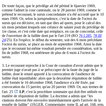
De toute façon, que le privilège ait été périmé le 6janvier 1969,
comme l'admet la cour cantonale, ou le 28 janvier 1969, comme le
prétend le recourant, le sursis concordataire n'a été accordé que le 10
mars 1969. Or, selon la jurisprudence, c'est la date de l'octroi du
sursis qui est décisive, en tant que dies ad quem, pour le calcul des
six mois pendant lesquels une créance de salaire jouit du privilège de
1re classe, et c'est cette date qui remplace, en cas de concordat, celle
de l'ouverture de la faillite dont par le l'art 219 (RO
76 I 285
,
78 III
24
/25). En l'espèce, le début du semestre, soit des 6 mois précédant
l'octroi du sursis, se place au mois de septembre 1968. Ainsi la date
que le recourant lui-même voudrait prendre en considération, soit la
fin de juillet 1968, est antérieure de plus de 6 mois à l'octroi du
sursis.
3. Le recourant reproche à la Cour de cassation d'avoir admis que le
premier juge n'avait pas à se préoccuper de la faute du juge de la
faillite, dont le retard apporté à la convocation de l'audience de
faillite était injustifiable: alors que la deuxième réquisition de faillite
a été formée le 16 décembre 1968, l'audience n'a été fixée, par
convocation du 15 janvier, qu'au 20 janvier 1969. Or, aux termes de
l'art. 25
LP
, c'est la procédure sommaire qui doit être utilisée en
matière de réquisition de faillite. La doctrine a admis que "les
citations doivent être envoyées immédiatement après l'arrivée de la
requête de faillite" (JÄGER, Commentaire, tome II, ad art. 168, rem.